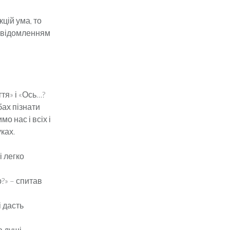
кцій ума, то
 усвідомленням
тя» і «Ось…?
бах пізнати
мо нас і всіх і
ках.
і легко
?» – спитав
і дасть
в душі