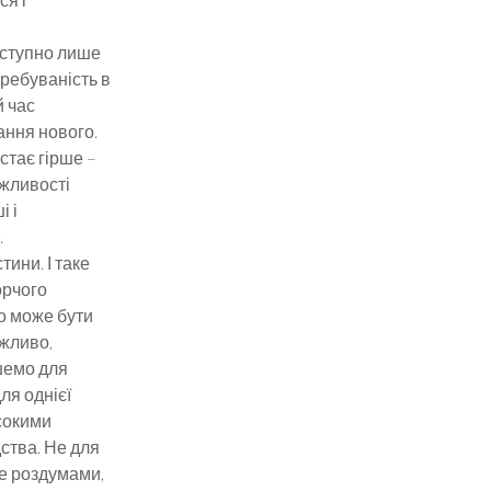
оступно лише
требуваність в
й час
ання нового.
 стає гірше –
ожливості
і і
.
ини. І таке
орчого
о може бути
ожливо,
ишемо для
ля однієї
сокими
дства. Не для
бе роздумами,