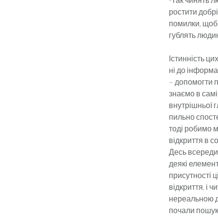
ростити добрі
помилки, щоб 
гублять людин
Істинність цих
ні до інформа
– допомогти п
знаємо в самі
внутрішньої г
пильно спосте
тоді робимо м
відкриття в с
Десь всередин
деякі елемент
присутності ц
відкриття, і 
нереальною д
почали пошук 