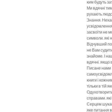
ким будуть за
Ми вдячні тим
рухають людс
Знання. Неха
усвідомлення 
засвоїти не м
символи, які 
Відчувший пок
не Вам судити
знайоме. І на
вдячні, якщо
Писане нами н
самоусвідомле
книги і кожни
тільки в тій я
Одухотворить
справами, які
Серцем шукайт
яке питання в