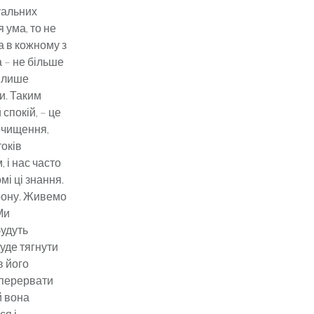
туальних
 ума, то не
 а в кожному з
а – не більше
е лише
и. Таким
спокій, – це
 очищення,
токів
 і нас часто
мі ці знання.
орону. Живемо
Ми
будуть
уде тягнути
в його
 перервати
й вона
ся і