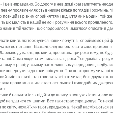
 – і це виправдано. Бо дорогу в невідомі краї запитують неод
 певну проявлену якість виникає кілька поглядів і розумінь, п
х позицій і з різним сприйняттям і відчуттями на один і той же
міть цю малість в нашій немочі розуміння всього проявленого,
 нами в тій частині, що сподобилося і змоглося описати в дан
вати книги, які торкнулися наших почуттів і сприймемо цей ф
очаток до пізнання. Взагалі, слід поновлювати своє враження 
Даремно думають, що книга, прочитана три роки тому, не буд
танні. Сама людина змінилася за ці роки. Її свідомість і розу
а тому ж рівні; у всьому навколишньому середовищі відбулис
же повернутися до колишніх умов. При повторному читанні 
ий зміст в книзі – так говорять всі, хто читає, бо відчувають 
у така прочитана книга стає настільною і живодайним джерел
тті.
или б навчити їх, як підійти до шляху в пошуках Істини, але в
щоб не здатися смішними. Все таки страх спрацьовує. То нехай
о світу, нехай їх читають крадькома. Нехай насміхаються вде
пробачити ці помилки, бо ніхто не давав цим людям звичайно