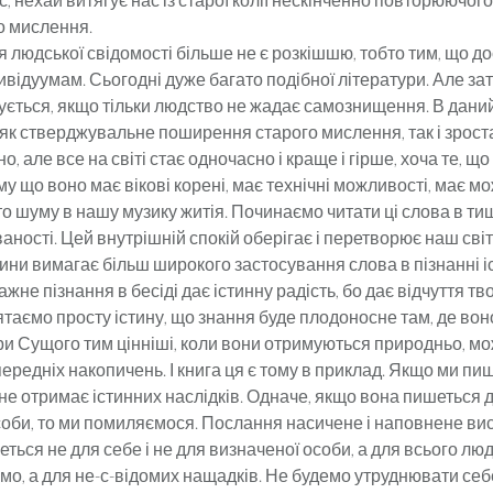
 мислення.
 людської свідомості більше не є розкішшю, тобто тим, що д
ивідуумам. Сьогодні дуже багато подібної літератури. Але за
ується, якщо тільки людство не жадає самознищення. В дани
 як стверджувальне поширення старого мислення, так і зрост
, але все на світі стає одночасно і краще і гірше, хоча те, що
му що воно має вікові корені, має технічні можливості, має м
о шуму в нашу музику житія. Починаємо читати ці слова в тиш
ності. Цей внутрішній спокій оберігає і перетворює наш світ
ни вимагає більш широкого застосування слова в пізнанні іст
ажне пізнання в бесіді дає істинну радість, бо дає відчуття тв
таємо просту істину, що знання буде плодоносне там, де вон
ри Сущого тим цінніші, коли вони отримуються природньо, м
ередніх накопичень. І книга ця є тому в приклад. Якщо ми п
 не отримає істинних наслідків. Одначе, якщо вона пишеться д
соби, то ми помиляємося. Послання насичене і наповнене ви
ться не для себе і не для визначеної особи, а для всього лю
мо, а для не-с-відомих нащадків. Не будемо утруднювати се