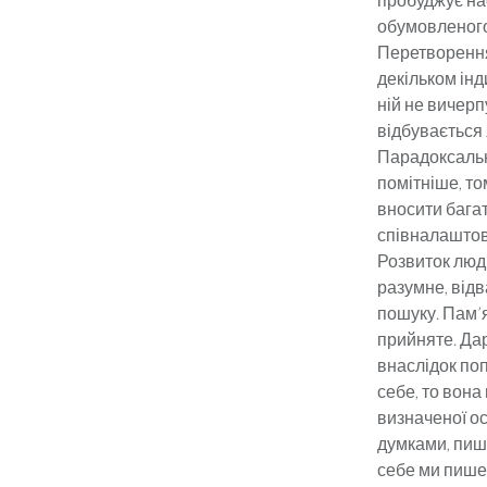
обумовленого
Перетворення
декільком інд
ній не вичерп
відбувається
Парадоксально
помітніше, то
вносити багат
співналаштова
Розвиток люди
разумне, відв
пошуку. Пам’я
прийняте. Да
внаслідок поп
себе, то вона
визначеної о
думками, пише
себе ми пише