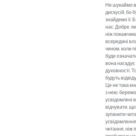
Не шукаймо в 
дискусій, бо 
знайдемо її. Б
нас. Добре, я
ніж покажчики
всередині вла
чином, коли п
буде означати
вона нагадує 
духовності. Т
будуть відвід
Це не така кн
з нею, беремо
усвідомлені в
відчувати, що
зупинити чита
усвідомлення.
читання, ніж 
пробуджує нас