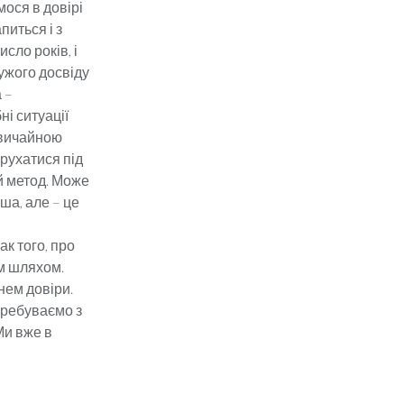
ося в довірі
питься і з
сло років, і
ужого досвіду
 –
ні ситуації
 звичайною
 рухатися під
й метод. Може
ша, але – це
ак того, про
им шляхом.
ем ​​довіри.
еребуваємо з
Ми вже в