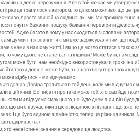
жаючи на деяке нерозуміння. Але в той же час ми утверджуєм
сті: раз це трапилося з автором, то цілком можливо, що це тра
можливо, просто звичайна людина, як і ми. Ми прожили енне чи
лося почуття бажання пошуку, бажання перевірити дієвість ч
востей. Адже багато в чому у нас сходиться зі словами автора
 самі думки і ті ж знання, які ми вже зафіксували тим, що подіб
аме з нами в нашому житті. І якщо це могло статися з такою
и, то чому цього не станеться і з іншими? Може бути, нам слід
кутом; може бути, нам необхідно використовувати трохи інши
мо йти трохи довше, може бути, з нашого боку гора трохи круті
е може відбутися – ми відчуваємо.
ься довіра. Довіра трапиться в той день, коли ми відчуємо см
ли в цій книзі. Бо писати про таке може той, хто сам йде так
нь, коли ми відчуємо смак цього, не буде днем ​​віри, він буде дн
мо, що ми співучасники з цією людиною в пізнанні, що вже п
знає. І це було єдиною відмінністю, тепер ця різниця зникла. 
, що відкривається.
им, хто несе істинні знання в середовище людства.