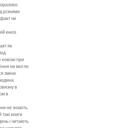
норазово.
ід різними
 факт чи
ій книзі.
акт як
від
е новою при
міння не могло
я зміни,
людина
новизну в
ом в
они не знають,
 такі книги
нь ​​і читають
го напуття.