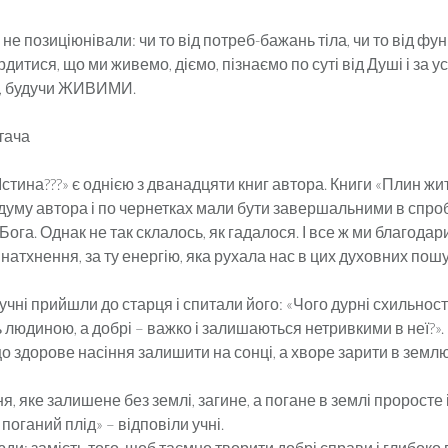
 не позиціюнівали: чи то від потреб-бажань тіла, чи то від фун
рдитися, що ми живемо, діємо, пізнаємо по суті від Душі і за
У, будучи ЖИВИМИ.
тача
Істина???» є однією з дванадцяти книг автора. Книги «Плин жит
адуму автора і по чернетках мали бути завершальними в спро
 Бога. Однак не так склалось, як гадалося. І все ж ми благодари
 натхнення, за ту енергію, яка рухала нас в цих духовних пошу
учні прийшли до старця і спитали його: «Чого дурні схильност
людиною, а добрі – важко і залишаються нетривкими в неї?».
о здорове насіння залишити на сонці, а хворе зарити в землю
я, яке залишене без землі, загине, а погане в землі проросте 
 поганий плід» – відповіли учні.
юди: замість того, щоб таємно творити добрі справи і глибоко 