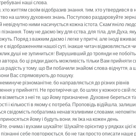
требувані наші слова.
, хто життям своїм відобразив знання, тим, хто утвердився в 
тво на шляху духовних знань. Поступово раздаровуйте зерна
й невідчутно ними насичується кожна істота. Скам'яніло люд
пізнання. Тому не даємо їжу для єства, для тіла, для Духа, яку
ожуть. Поряд з важким даємо і легке у притчі, але іноді вжива
не є відображенням нашої суті, інакше читач відмовляється чи
лик душі не зупиниться! Вирушивший до троянди не побоїться
 автора, бо ці рядки дають можливість тільки Вам прийняти с
ша радість у тому, що Ви побачили знайомі слова-відчуття, а 
 вони Вас спрямовують до пошуку.
еминуче різноманітне, бо направляється до різних рівнів
ння у прийнятті. Не протиріччя це, бо шлях у кожного свій по
м візметься з неї те, що йому призначене. Духовне береться тіл
кості і кількості в якому є потреба. Проповідь відійшла, залиш
ся свідомість побратима ненав'язливими словами, непоміт
 приносяться йому і будуть вони, як їжа на кожен день.
е, очима і вухами шукайте! Шукайте орієнтир у рядках цієї к
 пізнанні себе повторюється, бо не так просто описати наше 