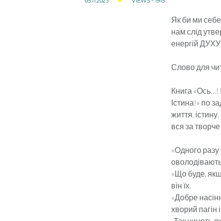
05.11.2023
VIEWS - 1915
Як би ми себе
нам слід утве
енергій ДУХ
Слово для чи
Книга «Ось…! 
Істина!» по з
життя, істину,
вся за творче
«Одного разу 
оволодівають 
«Що буде, якщ
він їх.
«Добре насінн
хворий пагін і
-Так чинять л