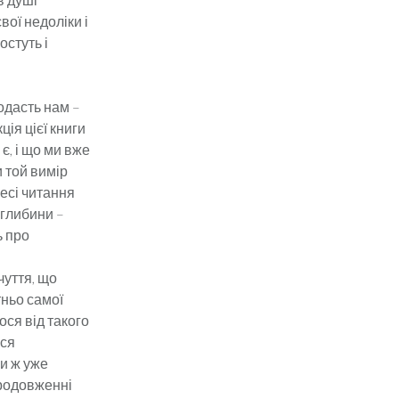
вої недоліки і
остуть і
додасть нам –
ція цієї книги
є, і що ми вже
и той вимір
цесі читання
 глибини –
ь про
чуття, що
тньо самої
ося від такого
ься
и ж уже
продовженні