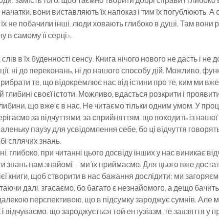
 начатки, вони виставляють їх напоказ і тим їх погублюють. А с
їх не побачили інші, люди ховають глибоко в душі. Там вони р
у в самому її серці».
 слів в їх буденності сенсу. Книга нічого нового не дасть і не 
ції, ні до переконань, ні до нашого способу дій. Можливо, функ
рибрати те, що відокремлює нас від істини про те, ким ми вже 
й глибині своєї істоти. Можливо, вдасться розкрити і проявит
либини, що вже є в нас. Не читаємо тільки одним умом. У про
рігаємо за відчуттями, за сприйняттям, що походить із нашої
аленьку паузу для усвідомлення себе, бо ці відчуття говорят
обі сплячих знань.
і, глибоко, при читанні цього досвіду інших у нас виникає від
и знань нам знайомі – ми їх приймаємо. Для цього вже доста
ієї книги, щоб створити в нас бажання дослідити; ми загоряєм
читаючи далі, згасаємо, бо багато є незнайомого, а дещо бачит
алекою перспективою, що в підсумку зароджує сумнів. Але м
і відчуваємо, що зароджується той ентузіазм, те завзяття у 