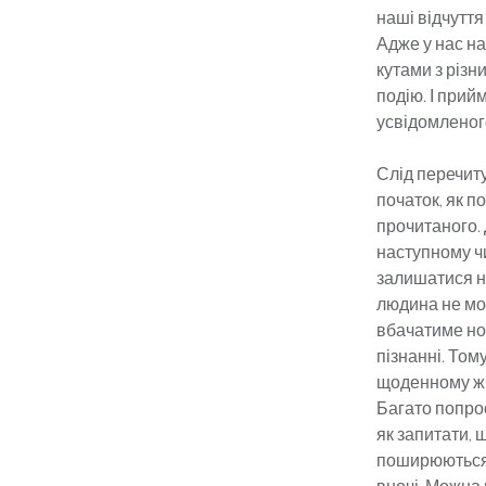
наші відчуття
Адже у нас на
кутами з різни
подію. І прий
усвідомленого
Слід перечиту
початок, як п
прочитаного. 
наступному чи
залишатися н
людина не мо
вбачатиме нов
пізнанні. Том
щоденному жи
Багато попрос
як запитати, 
поширюються п
вночі. Можна 