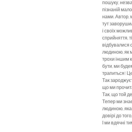
пошуку, незва
пізнаній мало
нами. Автор, 
тут заворуши
і своїх можли
сприйняття, ті
відбувалися с
людиною, як м
трохи іншим 
бути, ми буде
трапиться! Ц
Так зароджуєт
що ми прочита
Так, що той де
Тепер ми знає
людиною, яка 
довірі до того
І ми вдячні т