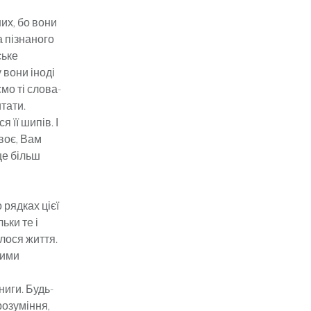
них, бо вони
 пізнаного
ське
 вони іноді
ємо ті слова-
тати.
 її шипів. І
воє, Вам
ще більш
 рядках цієї
ьки те і
илося життя.
ними
ниги. Будь-
розуміння,