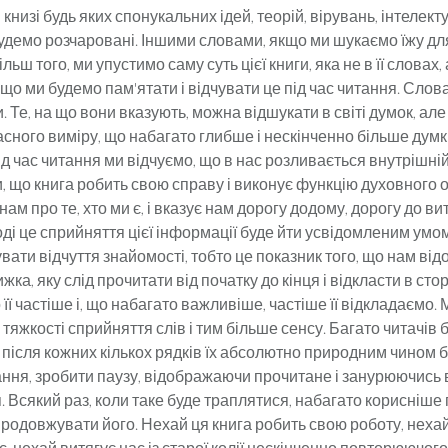
книзі будь яких спонукальних ідей, теорій, вірувань, інтелек
будемо розчаровані. Іншими словами, якщо ми шукаємо їжу для
ільш того, ми упустимо саму суть цієї книги, яка не в її словах,
кщо ми будемо пам'ятати і відчувати це під час читання. Слов
. Те, на що вони вказують, можна відшукати в світі думок, ал
сного виміру, що набагато глибше і нескінченно більше думк
ід час читання ми відчуємо, що в нас розливається внутрішній 
, що книга робить свою справу і виконує функцію духовного
нам про те, хто ми є, і вказує нам дорогу додому, дорогу до ви
оді це сприйняття цієї інформації буде йти усвідомленим умом,
увати відчуття знайомості, тобто це показник того, що нам відо
ижка, яку слід прочитати від початку до кінця і відкласти в ст
 її частіше і, що набагато важливіше, частіше її відкладаємо. 
 тяжкості сприйняття слів і тим більше сенсу. Багато читачів 
 після кожних кількох рядків їх абсолютно природним чином б
ння, зробити паузу, відображаючи прочитане і занурюючись 
 Всякий раз, коли таке буде траплятися, набагато корисніше
продовжувати його. Нехай ця книга робить свою роботу, неха
, нехай витягує нас із старої колії нескінченно повторюючого