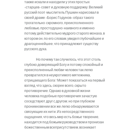
также искали и находили у этих простых
«старцев» совет и духовную поддержку. Великий
русский поэт-мыслитель Пушкин нарисовал в
своей драме «Борис Годунов» образ такого
трогательно-скромного, преисполненного
любовью, простодушно-наивного и именно
потому действительно мудрого старого монаха, в
котором он, по его словам, увидел глубочайшее и
драгоценнейшее, что принадлежит существу
русского духа.
Но почему так случилось, что этот столь
глубоко доверяющий Богу и потому спокойный и
преисполненный любви человек так легко
превратился в неукротимого мятежника,
отрицающего Бога? Может показаться на первый
взгляд, что здесь, скорее всего, скрыто
противоречие. Однако в духовной жизни
человека подобные противоречия зачастую
соседствуют друг с другом; но при глубоком
проникновении все же легко обнаруживаются
связующие их нити. Из непосредственного
ощущения, что весь мир есть божье творение,
находится под божьим руководством и пронизан
божественным всеприсутствием, возникает