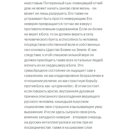
неистовым. Потерянный сын, покинувший отчий
дом, не может начать заново свою жизнь – он
может ее лишь разрушить! Его также не
устраивает быть просто неверующим. Его
неверие превращается тотчас же в веру с
противоположным содержанием. Если он более
не верит в Бога, то он должен верить в силу
человеческого бунта, в способность человека,
посредством собственной воли и собственных,
сил основать Царство Божие на Земле. И, как
следствие, к этой слишком сильной вере он
должен приобщить также всех остальных людей,
изгнать из их сердец веру в Бога. Это
сумасбродное состояние он ощущает сам, к
сожалению, не как хладнокровное безразличие в
отношении религии, но как страстную борьбу
против Бога, как «штурм небес». В этом состоит,
если говорить кратко, внутренняя духовная
причина описанного грехопадения верующего
русского человека, нашедшая в русском
социализме свое страшное и вызывающее ужас
выражение. И если здесь сыграло свою роль
влияние западного неверия – в первую очередь
на русских интеллектуалов и затем, при их
посредничестве, также и на широкие слои