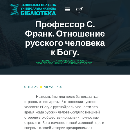
Профессор С.
Франк. Отношение
русского человека
к Богу.
HOME
...
ПРОФЕССОР С. ФРАНК
ПРОФЕССОР С. ФРАНК. ОТНОШЕНИЕ РУССКОГО...
01.11.2023
VIEWS - 420
На первый взгляд могло бы показаться
странным вести речь об отношении русского
человека к Богу, о русской религиозности в то
время, когда русский человек, судя по внешней
стороне его общественной жизни, полностью
отрекся от Бога, изменяет своей исконной вере и
впервые в своей истории предпринимает