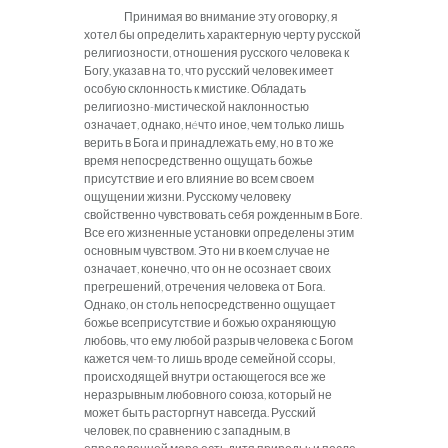
Принимая во внимание эту оговорку, я
хотел бы определить характерную черту русской
религиозности, отношения русского человека к
Богу, указав на то, что русский человек имеет
особую склонность к мистике. Обладать
религиозно-мистической наклонностью
означает, однако, нéчто иное, чем только лишь
верить в Бога и принадлежать ему, но в то же
время непосредственно ощущать божье
присутствие и его влияние во всем своем
ощущении жизни. Русскому человеку
свойственно чувствовать себя рожденным в Боге.
Все его жизненные установки определены этим
основным чувством. Это ни в коем случае не
означает, конечно, что он не осознает своих
прегрешений, отречения человека от Бога.
Однако, он столь непосредственно ощущает
божье всеприсутствие и божью охраняющую
любовь, что ему любой разрыв человека с Богом
кажется чем-то лишь вроде семейной ссоры,
происходящей внутри остающегося все же
неразрывным любовного союза, который не
может быть расторгнут навсегда. Русский
человек, по сравнению с западным, в