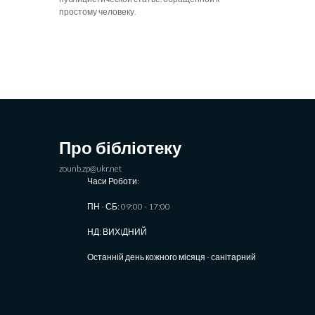
простому человеку.
Про бібліотеку
zounb.zp@ukr.net
Часи Роботи:
ПН - СБ: 09:00 - 17:00
НД: ВИХIДНИЙ
Останній день кожного місяця - санітарний