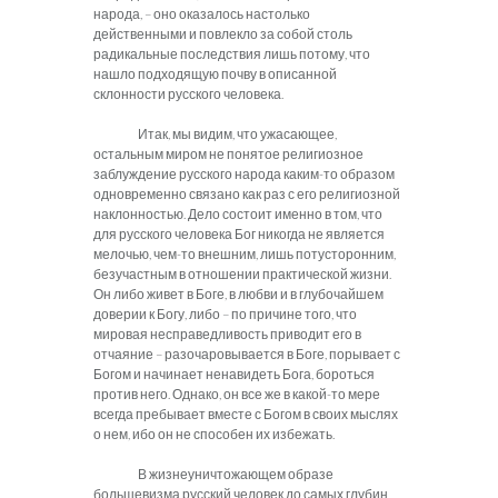
народа, – оно оказалось настолько
действенными и повлекло за собой столь
радикальные последствия лишь потому, что
нашло подходящую почву в описанной
склонности русского человека.
Итак, мы видим, что ужасающее,
остальным миром не понятое религиозное
заблуждение русского народа каким-то образом
одновременно связано как раз с его религиозной
наклонностью. Дело состоит именно в том, что
для русского человека Бог никогда не является
мелочью, чем-то внешним, лишь потусторонним,
безучастным в отношении практической жизни.
Он либо живет в Боге, в любви и в глубочайшем
доверии к Богу, либо – по причине того, что
мировая несправедливость приводит его в
отчаяние – разочаровывается в Боге, порывает с
Богом и начинает ненавидеть Бога, бороться
против него. Однако, он все же в какой-то мере
всегда пребывает вместе с Богом в своих мыслях
о нем, ибо он не способен их избежать.
В жизнеуничтожающем образе
большевизма русский человек до самых глубин