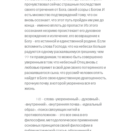
прочувствовал сейчас страшные последствия
своего отречения от Бога, своей ссоры с Богом. И
есть множество подтверждений тому, что он
вновь осознает, что этот путь пройден им уже до
конца – именно вплоть до пропасти! Из этого
осознания незримо проистекает его духовное
возрождение и излечение, его возвращение к
Богу – его истинной и единственной родине. Если
вспомнить слова Господа, что на небесах больше
радуются одному раскаявшемуся грешнику, чем
99-ти праведникам, то можно быть совершенно
уверенным в том, что небесный Отец вновь с
любовью примет в свой дом своего потерянного и
раскаявшегося сына, что русский человек опять
найдет в Боге свою единственную драгоценность,
прочную почву, в которой укоренена вся его
жизнь.
NB – слова «укорененный», «духовный»,
«внутренний», «внутренняя почва», «идеальный
образ», «поиск связующих нитей в
противоположном» – это все окна в его
философию, методологическое применение
основных принципов своей философии в
публицистической статье, обращенной к