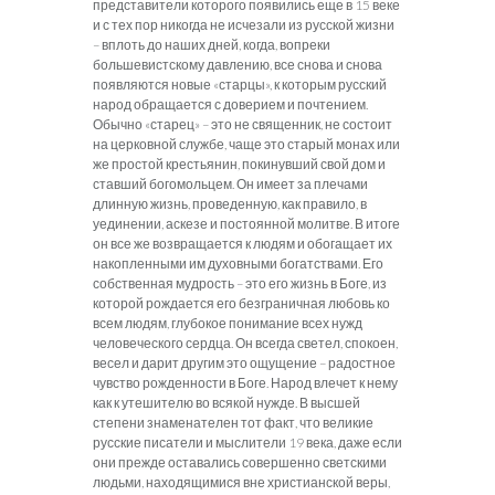
представители которого появились еще в 15 веке
и с тех пор никогда не исчезали из русской жизни
– вплоть до наших дней, когда, вопреки
большевистскому давлению, все снова и снова
появляются новые «старцы», к которым русский
народ обращается с доверием и почтением.
Обычно «старец» – это не священник, не состоит
на церковной службе, чаще это старый монах или
же простой крестьянин, покинувший свой дом и
ставший богомольцем. Он имеет за плечами
длинную жизнь, проведенную, как правило, в
уединении, аскезе и постоянной молитве. В итоге
он все же возвращается к людям и обогащает их
накопленными им духовными богатствами. Его
собственная мудрость – это его жизнь в Боге, из
которой рождается его безграничная любовь ко
всем людям, глубокое понимание всех нужд
человеческого сердца. Он всегда светел, спокоен,
весел и дарит другим это ощущение – радостное
чувство рожденности в Боге. Народ влечет к нему
как к утешителю во всякой нужде. В высшей
степени знаменателен тот факт, что великие
русские писатели и мыслители 19 века, даже если
они прежде оставались совершенно светскими
людьми, находящимися вне христианской веры,