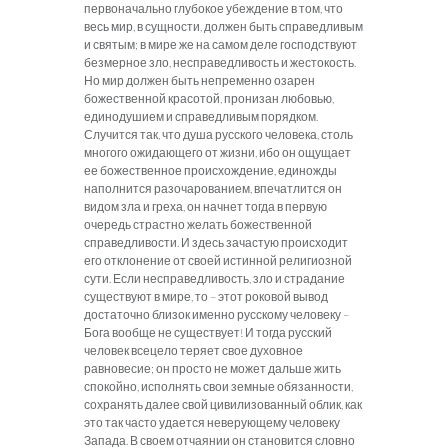
первоначально глубокое убеждение в том, что
весь мир, в сущности, должен быть справедливым
и святым; в мире же на самом деле господствуют
безмерное зло, несправедливость и жестокость.
Но мир должен быть непременно озарен
божественной красотой, пронизан любовью,
единодушием и справедливым порядком.
Случится так, что душа русского человека, столь
многого ожидающего от жизни, ибо он ощущает
ее божественное происхождение, единожды
наполнится разочарованием, впечатлится он
видом зла и греха, он начнет тогда в первую
очередь страстно желать божественной
справедливости. И здесь зачастую происходит
его отклонение от своей истинной религиозной
сути. Если несправедливость, зло и страдание
существуют в мире, то – этот роковой вывод
достаточно близок именно русскому человеку –
Бога вообще не существует! И тогда русский
человек всецело теряет свое духовное
равновесие; он просто не может дальше жить
спокойно, исполнять свои земные обязанности,
сохранять далее свой цивилизованный облик, как
это так часто удается неверующему человеку
Запада. В своем отчаянии он становится словно