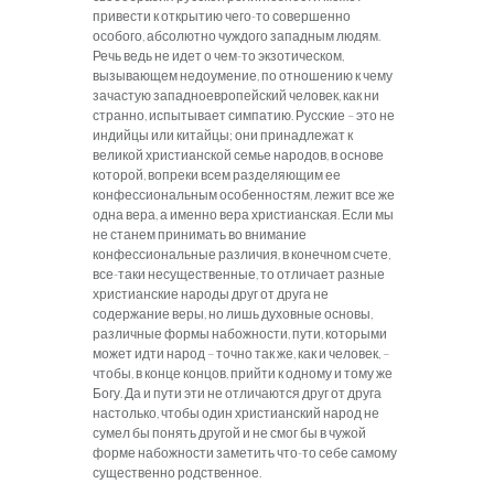
привести к открытию чего-то совершенно
особого, абсолютно чуждого западным людям.
Речь ведь не идет о чем-то экзотическом,
вызывающем недоумение, по отношению к чему
зачастую западноевропейский человек, как ни
странно, испытывает симпатию. Русские – это не
индийцы или китайцы; они принадлежат к
великой христианской семье народов, в основе
которой, вопреки всем разделяющим ее
конфессиональным особенностям, лежит все же
одна вера, а именно вера христианская. Если мы
не станем принимать во внимание
конфессиональные различия, в конечном счете,
все-таки несущественные, то отличает разные
христианские народы друг от друга не
содержание веры, но лишь духовные основы,
различные формы набожности, пути, которыми
может идти народ – точно так же, как и человек, –
чтобы, в конце концов, прийти к одному и тому же
Богу. Да и пути эти не отличаются друг от друга
настолько, чтобы один христианский народ не
сумел бы понять другой и не смог бы в чужой
форме набожности заметить что-то себе самому
существенно родственное.