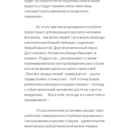
будет, но обратится он под конец тебе в тихую
радость, и будут горькие слезы твои лишь
слезами тихого умиления и сердечного
очищения».
Из этого чувства всерожденности в Боге
проистекает для верующего русского человека
вся жизнь – как жизнь людей, так и жизнь природы,
наполненная божьей любовью, озаренная
божьей красотой. Другой религиозный образ
Достоевского, богомолец Макар Иванович (в
романе «Подросток»), рассказывает о своем
переживании Бога при пробуждении рано утром
в поле во время одного из своих странствий:
«Тихо все, воздух легкий; травка растет – расти,
травка божия, птичка поет – пой, птичка божия,
ребеночек у женщины на руках пискнул – господь
с тобой, маленький человечек, расти на счастье,
младенчик! … “Все в тебе, господи, и я сам в тебе и
приими меня!”».
Эта религиозная установка находит свое
наиболее совершенное и глубокое выражение у
так называемых русских старцев – удивительном
явлении русской религиозной жизни, первые