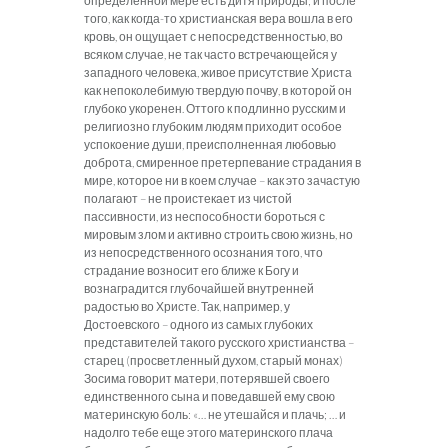
определенной мере есть дитя природы; и после
того, как когда-то христианская вера вошла в его
кровь, он ощущает с непосредственностью, во
всяком случае, не так часто встречающейся у
западного человека, живое присутствие Христа
как непоколебимую твердую почву, в которой он
глубоко укоренен. Оттого к подлинно русским и
религиозно глубоким людям приходит особое
успокоение души, преисполненная любовью
доброта, смиренное претерпевание страдания в
мире, которое ни в коем случае – как это зачастую
полагают – не проистекает из чистой
пассивности, из неспособности бороться с
мировым злом и активно строить свою жизнь, но
из непосредственного осознания того, что
страдание возносит его ближе к Богу и
вознаградится глубочайшей внутренней
радостью во Христе. Так, например, у
Достоевского – одного из самых глубоких
представителей такого русского христианства –
старец (просветленный духом, старый монах)
Зосима говорит матери, потерявшей своего
единственного сына и поведавшей ему свою
материнскую боль: «… не утешайся и плачь; … и
надолго тебе еще этого материнского плача