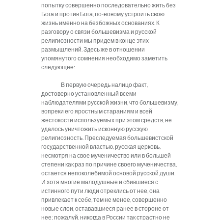
попытку совершенно последовательно жить без
Бога и против Бога, по-новому устроить свою
жизнь именно на безбожных основаниях. К
разговору о связи большевизма и русской
религиозности мы придем в конце этих
размышлений. Здесь же в отношении
упомянутого сомнения необходимо заметить
следующее:
В первую очередь налицо факт,
достоверно установленный всеми
наблюдателями русской жизни, что большевизму,
вопреки его яростным стараниям и всей
жестокости используемых при этом средств, не
удалось уничтожить исконную русскую
религиозность. Преследуемая большевистской
государственной властью, русская церковь,
несмотря на свое мученичество или в большей
степени как раз по причине своего мученичества,
остается непоколебимой основой русской души.
И хотя многие малодушные и сбившиеся с
истинного пути люди отреклись от нее, она
привлекает к себе, тем не менее, совершенно
новые слои, остававшиеся ранее в стороне от
нее; пожалуй, никогда в России так страстно не