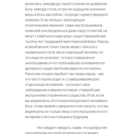
молились, никогда до такой степени не доверяли
Богу, никогда столь остро не ощущали значение
веры в Бога, как сейчас, посреди торжествующего
неверия. И, во-вторых: преходящие
политические явления, такие как большевизм,
пожелай они продлиться даже пару столетий, не
могут ставиться в один ряд с существующей уже
тысячу лет традицией христианской веры. Народ
в своей жизни точно так же может сбиться с
правильного пути, как и отдельный человек; но
это еще не означает, что все совершенно
непоправимо и что глубочайшие основания его
духовного существа безвозвратно потеряны.
Рано или поздно пробьет час, когда народ – как
это часто происходит и с совершившим грех
отдельным человеком – осознает свое
заблуждение и вернется к вере, ставшей уже
внутренним стержнем его существа. Итак, если
мы ведем речь об отношении русского человека к
Богу, то мы можем с уверенностью сказать, что мы
ведем речь не только лишь о его прошлом, но в то
же время о его настоящем и будущем.
Не следует ожидать также, что раскрытие
своеобразия русской религиозности может