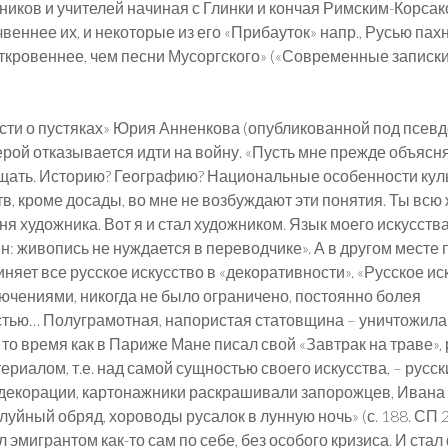
иков и учителей начиная с Глинки и кончая Римским-Корсак
веннее их, и некоторые из его «Прибауток» напр., Русью пах
кровеннее, чем песни Мусоргского» («Современные записки». 
сти о пустяках» Юрия Анненкова (опубликованной под псев
рой отказывается идти на войну. «Пусть мне прежде объяснят
ать. Историю? Географию? Национальные особенности кул
в, кроме досады, во мне не возбуждают эти понятия. Ты всю 
ня художника. Вот я и стал художником. Язык моего искусств
: живопись не нуждается в переводчике». А в другом месте 
яет все русское искусство в «декоративности». «Русское иск
ючениями, никогда не было ограничено, постоянно болея
тью… Полуграмотная, напористая статовщина – уничтожила
в то время как в Париже Мане писал свой «Завтрак на траве»,
ериалом, т.е. над самой сущностью своего искусства, – русс
декорации, картонажники раскрашивали запорожцев, Ивана 
луйный обряд, хороводы русалок в лунную ночь» (с. 188. СП 2
 эмигрантом как-то сам по себе, без особого кризиса. И ста