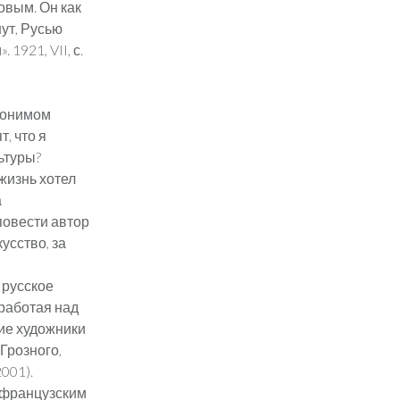
овым. Он как
нут, Русью
1921, VII, с.
донимом
, что я
ьтуры?
жизнь хотел
а
повести автор
усство, за
 русское
 работая над
кие художники
Грозного,
001).
л французским