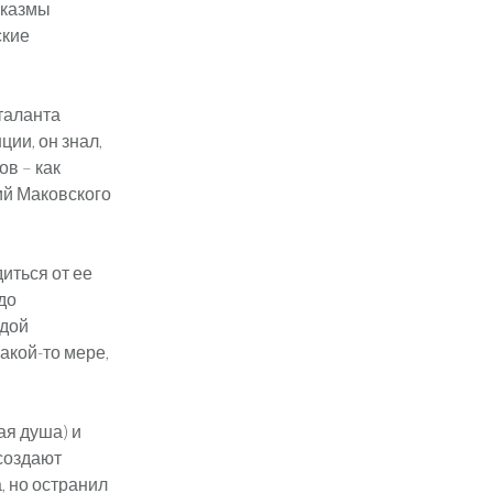
рказмы
ские
таланта
ции, он знал,
ов – как
ий Маковского
иться от ее
до
вдой
акой-то мере,
ая душа) и
 создают
, но остранил