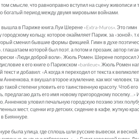
 том смысле, что равноправно вступил на сцену живописи и т
но богатый период между двумя мировыми войнами.
г. вышла в Париже книга Луи Шерене «Extra-Muros». Это гимн
городскому кольцу, которое окаймляет Париж, за «зоной», т.е
торый сменил бывшие формы фикцией. Гимн в духе поэтиче
 глашатаем которой был поэт, а потом и прозаик, автор гига
рески «Люди доброй воли», Жюль Ромен. Шерене попросил
дисловие к его книге о Парижском «banlieue». Жюль Ромен на
 текст и добавил: «А когда я переходил от текста к великол
 Анненкова, я вкушал второе изумление, как мог человек, т
до такой степени уловить его таинственную красоту. Чтоб его
ь, предлагаю дать его имя новому пригородному поселку…» 
о, Анненков уловил печальную городскую поэзию этих полуб
нных мест, сценки игр детских, сидение в кафе, жуткую кра
 в Бияннуре.
нуре была улица, где сплошь шли русские вывески, и весной, 
 сиренью, пылью и отбросами. <…> Гудит заводской гудок. Дв