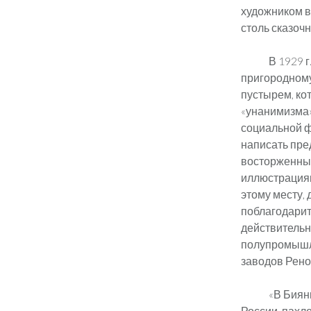
художником в
столь сказоч
В 1929 
пригородному 
пустырем, ко
«унанимизма»,
социальной ф
написать пре
восторженный
иллюстрациям
этому месту, 
поблагодарит
действительн
полупромышле
заводов Рено
«В Биян
России, пахло