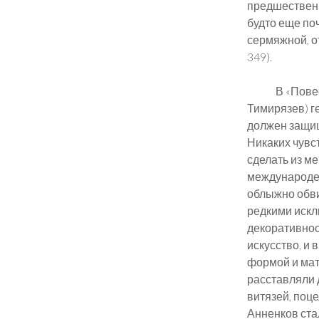
предшественн
будто еще поч
сермяжной, от
349).
В «Пове
Тимирязев) ге
должен защищ
Никаких чувст
сделать из ме
международен
облыжно обвин
редкими искл
декоративнос
искусство, и 
формой и мат
расставляли 
витязей, поце
Анненков стал