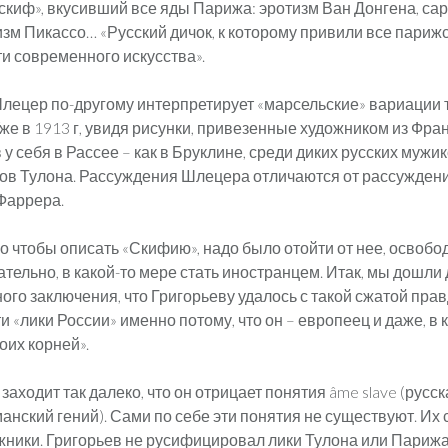
 скиф», вкусивший все яды Парижа: эротизм Ван Донгена, са
изм Пикассо… «Русский дичок, к которому привили все париж
и современного искусства».
лецер по-другому интерпретирует «марсельские» вариации 
же в 1913 г, увидя рисунки, привезенные художником из Фран
 у себя в Рассее – как в Бруклине, среди диких русских мужик
ов Тулона. Рассуждения Шлецера отличаются от рассужден
 Фаррера.
го чтобы описать «Скифию», надо было отойти от нее, освобод
вательно, в какой-то мере стать иностранцем. Итак, мы дошли 
ого заключения, что Григорьеву удалось с такой сжатой пра
 «лики России» именно потому, что он – европеец и даже, в к
оих корней».
аходит так далеко, что он отрицает понятия âme slave (русск
романский гений). Сами по себе эти понятия не существуют. Их
жники. Григорьев не русифицировал лики Тулона или Парижа