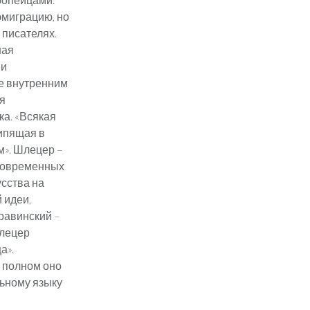
 эмиграцию, но
 писателях.
ная
ми
че внутренним
ся
а. «Всякая
кипящая в
». Шлецер –
«Современных
усства на
 идеи,
равинский –
Шлецер
а».
и полном оно
льному языку