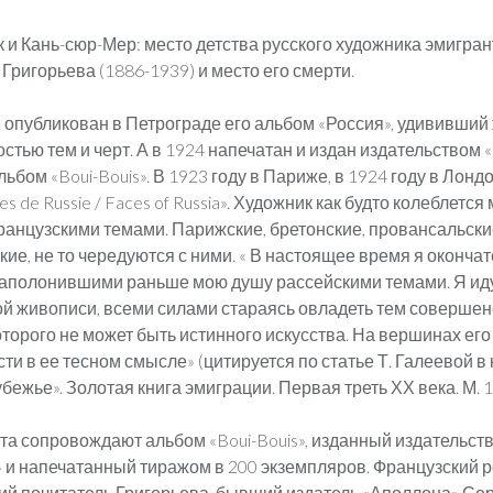
 и Кань-сюр-Мер: место детства русского художника эмигра
Григорьева (1886-1939) и место его смерти.
г. опубликован в Петрограде его альбом «Россия», удививший
стью тем и черт. А в 1924 напечатан и издан издательством
льбом «Boui-Bouis». В 1923 году в Париже, в 1924 году в Лон
es de Russie / Faces of Russia». Художник как будто колеблется
ранцузскими темами. Парижские, бретонские, провансальски
ие, не то чередуются с ними. « В настоящее время я оконча
заполонившими раньше мою душу рассейскими темами. Я иду
ой живописи, всеми силами стараясь овладеть тем соверше
торого не может быть истинного искусства. На вершинах его
и в ее тесном смысле» (цитируется по статье Т. Галеевой в 
бежье». Золотая книга эмиграции. Первая треть ХХ века. М. 1
ста сопровождают альбом «Boui-Bouis», изданный издательст
 и напечатанный тиражом в 200 экземпляров. Французский 
ий почитатель Григорьева, бывший издатель «Аполлона» Се