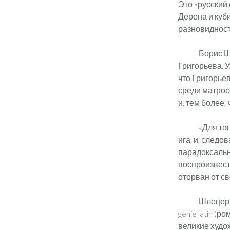
Это «русский
Дерена и куб
разновидност
Борис Ш
Григорьева. У
что Григорьев
среди матрос
и, тем более,
«Для то
ига, и, следо
парадоксальн
воспроизвести
оторван от св
Шлецер з
genie latin (
великие худо