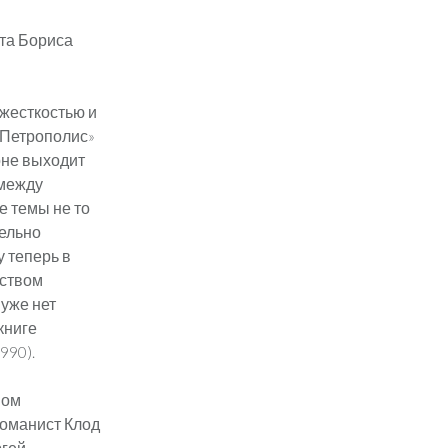
нта Бориса
 жесткостью и
 «Петрополис»
доне выходит
 между
е темы не то
тельно
 теперь в
нством
 уже нет
книге
990).
вом
романист Клод
ргей