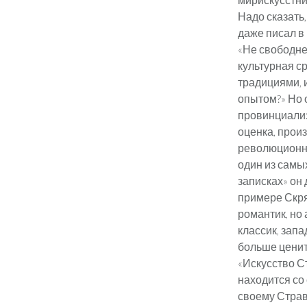
Надо сказать,
даже писал в
«Не свободне
культурная ср
традициями, и
опытом?» Но 
провинциализ
оценка, произ
революционно
один из самы
записках» он 
примере Скря
романтик, но
классик, зап
больше ценит
«Искусство С
находится со
своему Страви