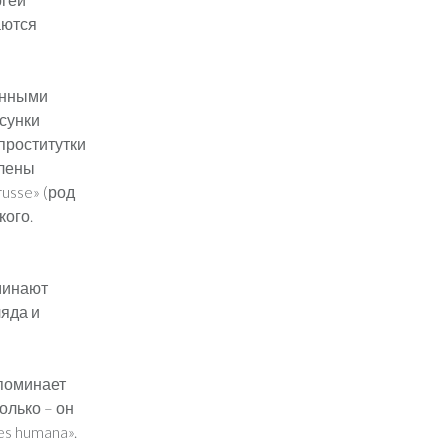
аются
енными
исунки
проститутки
влены
russe» (род
кого.
минают
ляда и
апоминает
олько – он
s humana».