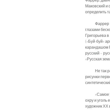
Маковский и 
определить т
Фаррер 
глазами беско
Григорьева в
(«Буй-буй» а
карандашом Гр
русский – ру
«Русская земл
Не так 
рисунки перв
синтетически
«Самое 
охру и уголь 
художник ХХ 