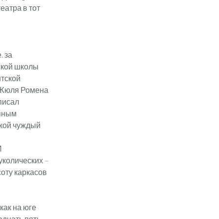
еатра в тот
. за
ской школы
нтской
 Жюля Ромена
писал
епным
акой чуждый
И
уколических –
соту каркасов
как на юге
адцать пять