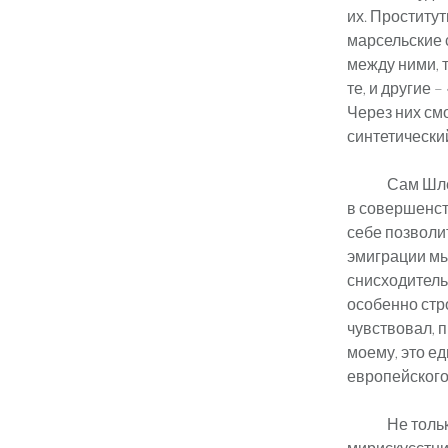
их. Проститут
марсельские 
между ними, 
те, и другие 
Через них смо
синтетически
Сам Шле
в совершенст
себе позволи
эмиграции мы
снисходитель
особенно стр
чувствовал, п
моему, это ед
европейского
Не толь
мирискусстни