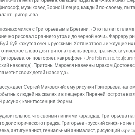
философ, музыковед Борис Шлецер, каждый по-своему, пыт
алант Григорьева.
познакомился с Григорьевым в Бретани. «Этот атлет с плам
нечно рисовал с раннего утра и до черной ночи». Фарреру р
 Буй-буй кажутся очень русскими. Хотя матросы и ждущие их 
рготическое слово для притона) очень верно, трагически уло
игорьева, он повторяет, как рефрен «Une fois russe, toujours 
сский навсегда). Притоны Марселя навеяны мраком Достоевс
я метит своих детей навсегда».
рассуждает Сергей Маковский: ему рисунки Григорьева напо
обытных людей на скалах и в пещерах Пиреней: острота взг
й рисунок, квинтэссенция Формы.
удивительное, что своими линиями карандаш Григорьева н
его доисторического предка. Григорьев «русский скиф» но не т
века, антигуманист, гениальный анималист, рисующий «specie