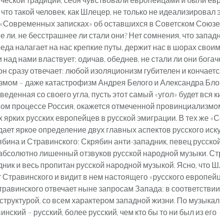
 что такой человек, как Шлецер, не только не идеализировал
 «Современных записках» об оставшихся в Советском Союзе
е ли, не бесстрашнее ли стали они? Нет сомнения, что запад
еда налагает на нас крепкие путы, держит нас в шорах свои
 над нами властвует; одичав, обеднев, не стали ли они бога
он сразу отвечает: любой изоляционизм губителен и кончает
мом – даже катастрофизм Андрея Белого и Александра Блок
веденная со своего угла, пусть этот самый «угол» будет вся 
м процессе Россия, окажется отмеченной провинциализмом
х ярких русских европейцев в русской эмиграции. В тех же 
дает яркое определение двух главных аспектов русского иск
бина и Стравинского: Скрябин анти-западник, певец русской
 абсолютно лишенный отзвуков русской народной музыки. Ст
адник и весь пропитан русской народной музыкой. Ясно, что 
 Стравинского и видит в нем настоящего «русского европейц
травинского отвечает ныне запросам Запада: в соответстви
 структурой, со всем характером западной жизни. По музыка
нский – русский, более русский, чем кто бы то ни был из его