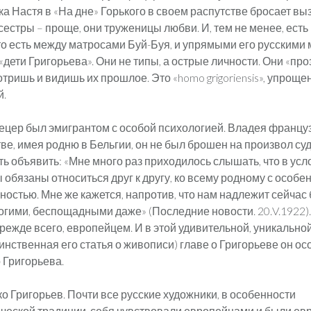
ка Настя в «На дне» Горького в своем распутстве бросает вы
сестры – проще, они труженицы любви. И, тем не менее, есть
то есть между матросами Буй-Буя, и упрямыми его русскими
– «дети Григорьева». Они не типы, а острые личности. Они «пр
тришь и видишь их прошлое. Это «homo grigoriensis», упроще
й.
цер был эмигрантом с особой психологией. Владея францу
ве, имея родню в Бельгии, он не был брошен на произвол су
ть объявить: «Мне много раз приходилось слышать, что в усл
 обязаны относиться друг к другу, ко всему родному с особе
ностью. Мне же кажется, напротив, что нам надлежит сейчас 
огими, беспощадными даже» (Последние новости. 20.V.1922)
режде всего, европейцем. И в этой удивительной, уникальной 
инственная его статья о живописи) главе о Григорьеве он о
 Григорьева.
ко Григорьев. Почти все русские художники, в особенности
ческой традиции, себя чувствовали европейцами и были ев