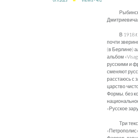
01.11.2023
VIEWS - 472
Рыбинск
Дмитриевича 
В 1918 
почти зверино
(в Берлине) а
альбом «Visag
русскими и ф
сменяют русск
расстаюсь с 
царство чист
Формы, без ко
национальност
«Русское зару
Три тек
«Петрополис»
Фаррер, давн