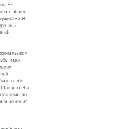
зов. Ее
 нечто общее
 мужиками. И
озрачны».
нный,
зским языком
дьбы и мог
овиях
нной
быть к себе
. Шлецер себя
(по теме: по-
собенно ценит
ропейцами.