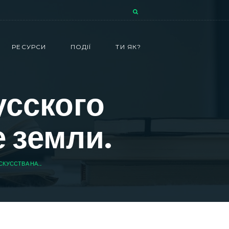
РЕСУРСИ
ПОДІЇ
ТИ ЯК?
усского
 земли.
КУССТВА НА...