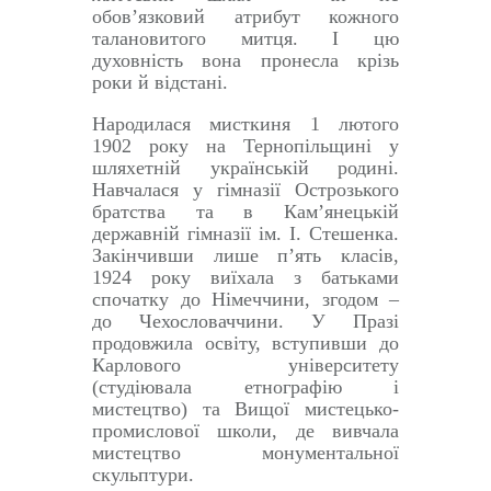
обов’язковий атрибут кожного
талановитого митця. І цю
духовність вона пронесла крізь
роки й відстані.
Народилася мисткиня 1 лютого
1902 року на Тернопільщині у
шляхетній українській родині.
Навчалася у гімназії Острозького
братства та в Кам’янецькій
державній гімназії ім. І. Стешенка.
Закінчивши лише п’ять класів,
1924 року виїхала з батьками
спочатку до Німеччини, згодом –
до Чехословаччини. У Празі
продовжила освіту, вступивши до
Карлового університету
(студіювала етнографію і
мистецтво) та Вищої мистецько-
промислової школи, де вивчала
мистецтво монументальної
скульптури.