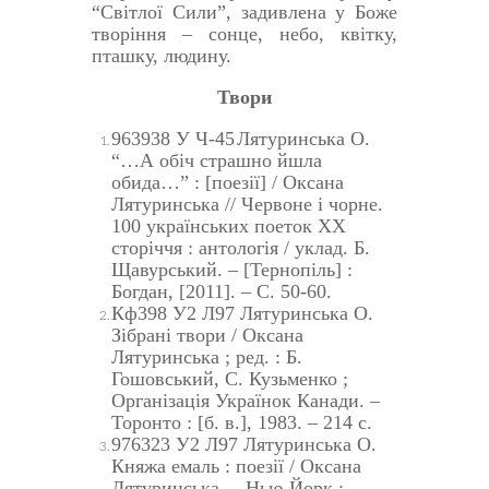
“Світлої Сили”, задивлена у Боже
творіння – сонце, небо, квітку,
пташку, людину.
Твори
963938 У Ч-45
Лятуринська О.
“…А обіч страшно йшла
обида…” :
[
поезії
]
/ Оксана
Лятуринська //
Червоне і чорне.
100 українських поеток XX
сторіччя : антологія / уклад. Б.
Щавурський. – [Тернопіль] :
Богдан, [2011]. – С. 50-60.
Кф398 У2 Л97 Лятуринська О.
Зібрані твори / Оксана
Лятуринська ; ред. : Б.
Гошовський, С. Кузьменко ;
Організація Українок Канади. –
Торонто : [б. в.], 1983. – 214 с.
976323 У2 Л97 Лятуринська О.
Княжа емаль : поезії / Оксана
Лятуринська. – Нью-Йорк ;