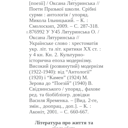
[
поезії
]
/ Оксана Лятуринська //
Поети Празької школи. Срібні
сурми : антологія / упоряд.
Микола Ільницький. – К. :
Смолоскип, 2009. – С. 287-318.
876992 У У45 Лятуринська О. /
Оксана Лятуринська //
Українське слово : хрестоматія
укр. літ. та літ. критики ХХ ст. :
у 4 кн. Кн. 2. Культурно-
історична епоха модернізму.
Високий (розвинутий) модернізм
(1922-1940): від “Антології”
(1920) і “Камен” (1924) М.
Зерова до “Поезій” (1940) В.
Свідзинського / упоряд., фахове
ред. та біобібліогр. довідки
Василя Яременка. – [Вид. 2-ге,
змін., доопрац., доп.]. – К. :
Аконіт, 2001. – С. 660-667.
Література про життя та