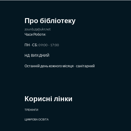
Про бібліотеку
zounb.zp@ukr.net
Часи Роботи:
ПН - СБ: 09:00 - 17:00
НД: ВИХIДНИЙ
Останній день кожного місяця - санітарний
Корисні лінки
ТРЕНІНГИ
ЦИФРОВА ОСВІТА