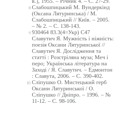
в.], 1955. – Річник 4. – С. 27-29.
Слабошпицький М. Вундеркінд
(Оксана Лятуринська) / М.
Слабошпицький // Київ. – 2005.
– № 2. – С. 138-143.
930464 83.3(4=Укр) С47
Славутич Я. Мужність і ніжність:
поезія Оксани Лятуринської //
Славутич Я. Дослідження та
статті : Розстріляна муза; Меч і
перо; Українська література на
Заході / Я. Славутич. – Едмонтон
: Славута, 2006. – С. 390-402.
Сліпушко О. Мистецький герб
Оксани Лятуринської / О.
Сліпушко // Дніпро. – 1996. – №
11-12. – С. 98-106.