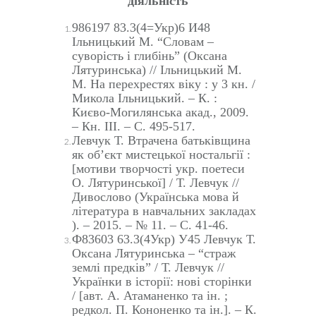
діяльність
986197 83.3(4=Укр)6 И48
Ільницький М. “Словам –
суворість і глибінь” (Оксана
Лятуринська) // Ільницький М.
М. На перехрестях віку : у 3 кн. /
Микола Ільницький. – К. :
Києво-Могилянська акад., 2009.
– Кн. ІІІ. – С. 495-517.
Левчук Т. Втрачена батьківщина
як об’єкт мистецької ностальгії :
[мотиви творчості укр. поетеси
О. Лятуринської] / Т. Левчук //
Дивослово (Українська мова й
література в навчальних закладах
). – 2015. – № 11. – С. 41-46.
Ф83603 63.3(4Укр) У45
Левчук Т.
Оксана Лятуринська – “страж
землі предків” / Т. Левчук //
Українки в історії: нові сторінки
/ [авт. А. Атаманенко та ін. ;
редкол. П. Кононенко та ін.]. – К.