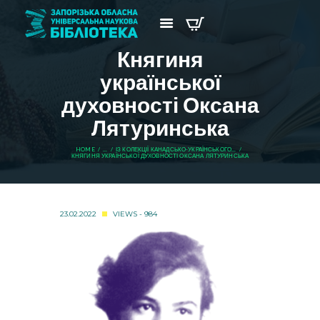
Княгиня
української
духовності Оксана
Лятуринська
HOME
...
ІЗ КОЛЕКЦІЇ КАНАДСЬКО-УКРАЇНСЬКОГО...
КНЯГИНЯ УКРАЇНСЬКОЇ ДУХОВНОСТІ ОКСАНА ЛЯТУРИНСЬКА
23.02.2022
VIEWS - 984