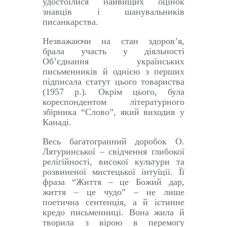
удостоїлися найвищих оцінок
знавців і шанувальників
писанкарства.
Незважаючи на стан здоров’я,
брала участь у діяльності
Об’єднання українських
письменників й однією з перших
підписала статут цього товариства
(1957 р.). Окрім цього, була
кореспондентом літературного
збірника “Слово”, який виходив у
Канаді.
Весь багатогранний доробок О.
Лятуринської – свідчення глибокої
релігійності, високої культури та
розвиненої мистецької інтуїції. Її
фраза “Життя – це Божий дар,
життя – це чудо” – не лише
поетична сентенція, а й істинне
кредо письменниці. Вона жила й
творила з вірою в перемогу