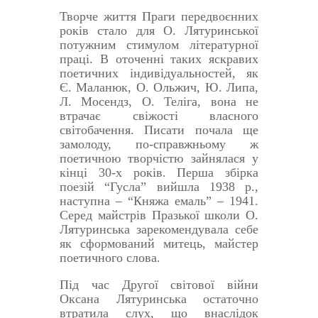
Творче життя Праги передвоєнних
років стало для О. Лятуринської
потужним стимулом літературної
праці. В оточенні таких яскравих
поетичних індивідуальностей, як
Є. Маланюк, О. Ольжич, Ю. Липа,
Л. Мосендз, О. Теліга, вона не
втрачає свіжості власного
світобачення. Писати почала ще
замолоду, по-справжньому ж
поетичною творчістю зайнялася у
кінці 30-х років. Перша збірка
поезій “Гусла” вийшла 1938 р.,
наступна – “Княжа емаль” – 1941.
Серед майстрів Празької школи О.
Лятуринська зарекомендувала себе
як сформований митець, майстер
поетичного слова.
Під час Другої світової війни
Оксана Лятуринська остаточно
втратила слух, що внаслідок