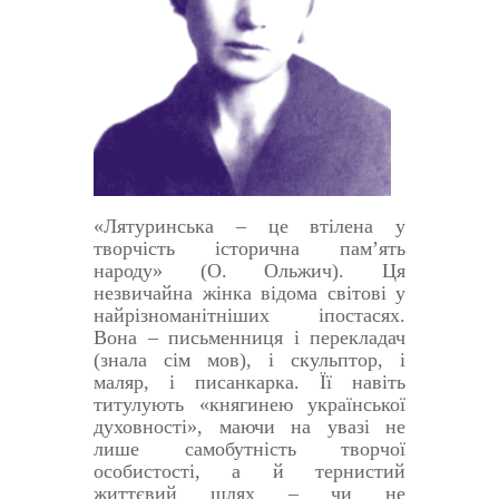
«Лятуринська – це втілена у
творчість історична пам’ять
народу» (О. Ольжич). Ця
незвичайна жінка відома світові у
найрізноманітніших іпостасях.
Вона – письменниця і перекладач
(знала сім мов), і скульптор, і
маляр, і писанкарка. Її навіть
титулують «княгинею української
духовності», маючи на увазі не
лише самобутність творчої
особистості, а й тернистий
життєвий шлях – чи не