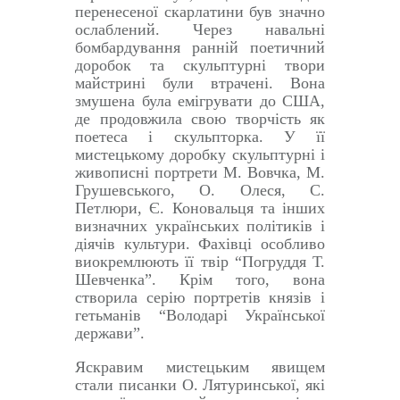
перенесеної скарлатини був значно
ослаблений. Через навальні
бомбардування ранній поетичний
доробок та скульптурні твори
майстрині були втрачені. Вона
змушена була емігрувати до США,
де продовжила свою творчість як
поетеса і скульпторка. У її
мистецькому доробку скульптурні і
живописні портрети М. Вовчка, М.
Грушевського, О. Олеся, С.
Петлюри, Є. Коновальця та інших
визначних українських політиків і
діячів культури. Фахівці особливо
виокремлюють її твір “Погруддя Т.
Шевченка”. Крім того, вона
створила серію портретів князів і
гетьманів “Володарі Української
держави”.
Яскравим мистецьким явищем
стали писанки О. Лятуринської, які