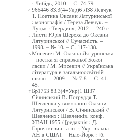
: Либідь, 2010. – С. 74-79.
966446 83.3(4=Укр)6 Л38 Левчук
Т. Поетика Оксани Лятуринської
: монографія / Тереза Левчук. –
Луцьк : Твердиня, 2012. – 240 с.
Листи Юрія Шереха до Оксани
Лятуринської // Сучасність. –
1998. – № 10. – С. 117-138.
Мисевич М. Оксана Лятуринська
– поетка зі справжньої Божої
ласки / М. Мисевич // Українська
література в загальноосвітній
школі. – 2009. – № 7-8. – С. 41-
45.
Бр1753 83.3(4=Укр)1 Ш37
Січинський В. Погруддя Т.
Шевченка у виконанні Оксани
Лятуринської / В. Січинський //
Шевченко : Шевченків. конф.
УВАН 1955 / [редакція : Д.
Горняткевич та ін. ; Укр. вільна
АН в США]. – Нью-Йорк : [б.