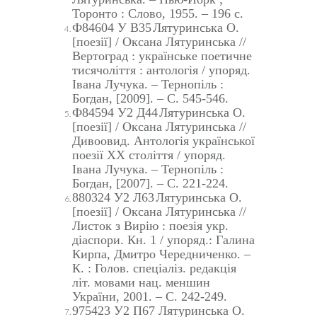
Торонто : Слово, 1955. – 196 с.
Ф84604 У В35
Лятуринська О.
[
поезії
]
/ Оксана Лятуринська //
Вертоград : українське поетичне
тисячоліття : антологія / упоряд.
Івана Лучука. – Тернопіль :
Богдан, [2009]. – С. 545-546.
Ф84594 У2 Д44
Лятуринська О.
[
поезії
]
/ Оксана Лятуринська //
Дивоовид. Антологія української
поезії ХХ століття / упоряд.
Івана Лучука. – Тернопіль :
Богдан, [2007]. – С. 221-224.
880324 У2 Л63
Лятуринська О.
[
поезії
]
/ Оксана Лятуринська //
Листок з Вирію : поезія укр.
діаспори. Кн. 1 / упоряд.: Галина
Кирпа, Дмитро Чередниченко. –
К. : Голов. спеціаліз. редакція
літ. мовами нац. меншин
України, 2001. – С. 242-249.
975423 У2 П67 Лятуринська О.