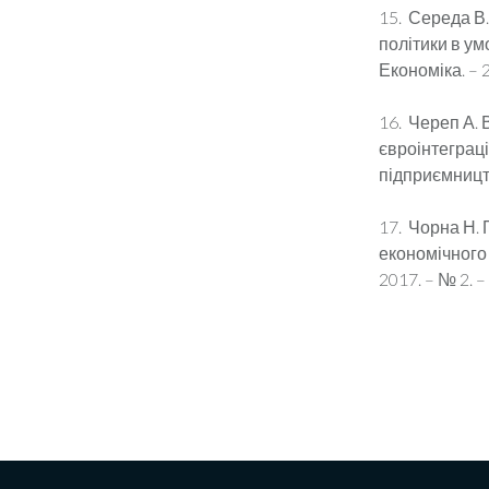
15. Середа В.
політики в умо
Економіка. – 2
16. Череп А. 
євроінтеграції
підприємництво
17. Чорна Н.
економічного 
2017. – № 2. – 