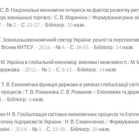
С. В. Національні економічні інтереси як фактор розвитку ре
ері зовнішньої торгівлі / С. В. Мариніна // Формування ринк. в
. – № 2. – С. 23-27. – Бібліогр.: 10 назв.
. Зовнішньоекономічний сектор України: реалії та перспекти
/ Вісник КНТЕУ. – 2016. – № 4. – С. 38-55. – Бібліогр.: 14 назв.
 М. Україна в глобальній економіці: виклики і можливості / М. М
ержава. – 2012. – № 3. – С. 8-11. – Бібліогр.: 14 назв.
Т. В. Економічна функція держави в умовах глобалізації сві
 процесів / Т. В. Романова, С. В. Романов // Економіка та держ
. – Бібліогр.: 6 назв.
о Н. В. Глобалізація світових економічних процесів та її впл
зпеку підприємств України / Н. В. Семенченко // Формування
їні. – 2014. – № 3. – С. 13-18. – Бібліогр.: 20 назв.