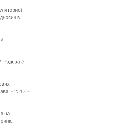
гуляторної
ідносин в
ви
. Радєва //
тових
ава. – 2012. –
ив на
 ринк.