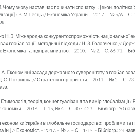
. Чому знову настав час починати спочатку? : [екон. політика 
зації] / В. М. Геєць // Економіка України. – 2017. – № 5/6. – С. 
зв.
о Н. З. Міжнародна конкурентоспроможність національної еко
овах глобалізації: методичні підходи / Н. З. Головченко // Дер
: Економіка та підприємництво. – 2010. – № 2. – С. 66-71. – Біб
А. Економічні засади державного суверенітету в глобалізова
Д. С. Покришка // Стратегічні пріоритети. – 2011. – № 2. – С. 73-
назв.
Етимологія, теорія, концептуалізація та вимір глобалізації / Р
кономіки. – 2016. – Т. 15, № 4. – С. 407-423. – Бібліогр.: 30 назв
 економіки України в глобальне господарство: проблеми та 
 ін.] // Економіст. – 2017. – № 2. – С. 11-19. – Бібліогр.: 24 наз