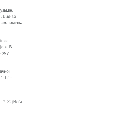
Кузьмін,
в : Вид-во
у: Економічна
інки,
вт. В. І.
дному
ічної
11-17. –
 17-20 (№ 8). –