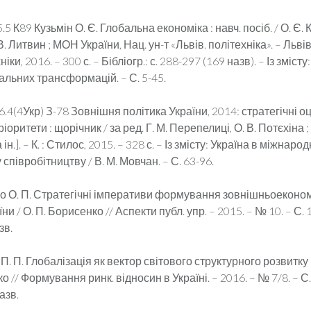
 К89 Кузьмін О. Є. Глобальна економіка : навч. посіб. / О. Є. 
. В. Литвин ; МОН України, Нац. ун-т «Львів. політехніка». – Льві
ніки, 2016. – 300 с. – Бібліогр.: с. 288-297 (169 назв). – Із зміст
льних трансформацій. – С. 5-45.
4(4Укр) З-78 Зовнішня політика України, 2014: стратегічні оц
іоритети : щорічник / за ред. Г. М. Перепелиці, О. В. Потєхіна ; [а
ін.]. – К. : Стилос, 2015. – 328 с. – Із змісту: Україна в міжнаро
співробітництву / В. М. Мовчан. – С. 63-96.
 О. П. Стратегічні імперативи формування зовнішньоеконом
ни / О. П. Борисенко // Аспекти публ. упр. – 2015. – № 10. – С. 
зв.
. П. Глобалізація як вектор світового структурного розвитку
ко // Формування ринк. відносин в Україні. – 2016. – № 7/8. – С.
назв.