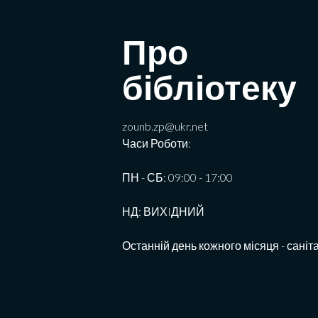
Про
бібліотеку
zounb.zp@ukr.net
Часи Роботи:
ПН - СБ: 09:00 - 17:00
НД: ВИХIДНИЙ
Останній день кожного місяця - саніт