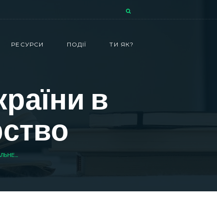
РЕСУРСИ
ПОДІЇ
ТИ ЯК?
країни в
рство
ЬНЕ...