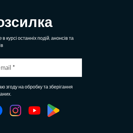
озсилка
 в курсі останніх подій, анонсів та
ів
аю згоду на обробку та зберігання
даних.