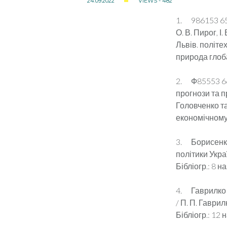
24.09.2022
VIEWS - 482
1. 986153 65.5
О. В. Пирог, І
Львів. політех
природа глоба
2. Ф85553 66.
прогнози та пр
Головченко та 
економічному 
3. Борисенко
політики Украї
Бібліогр.: 8 на
4. Гаврилко П
/ П. П. Гаврил
Бібліогр.: 12 