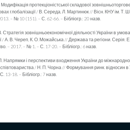
 Модифікація протекціоністської складової зовнішньоторгов
вах глобалізації / В. Середа, Л. Мартинюк // Вісн. КНУ ім. Т. 
013. – № 10 (151). – С. 62-66. – Бібліогр.: 20 назв.
В. Стратегія зовнішньоекономічної діяльності України в умов
 / А. В. Череп, К. О. Можайська // Держава та регіони. Серія: 
. – 2017. – № 1. – С. 17-20. – Бібліогр.: 6 назв.
 П. Напрямки і перспективи входження України до міжнародно
співтовариства / Н. П. Чорна // Формування ринк. відносин в У
С. 13-18. – Бібліогр.: 7 назв.