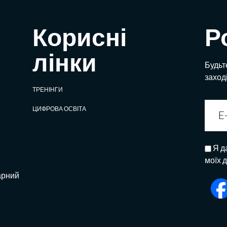
Корисні
Р
лінки
Будьте
заход
ТРЕНІНГИ
ЦИФРОВА ОСВІТА
Я д
моїх 
арний