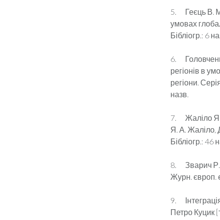
5. Геєць В. М
умовах глобалі
Бібліогр.: 6 на
6. Головченк
регіонів в ум
регіони. Серія
назв.
7. Жаліло Я. 
Я. А. Жаліло, 
Бібліогр.: 46 
8. Зварич Р. 
Журн. європ. е
9. Інтеграція
Петро Куцик [та