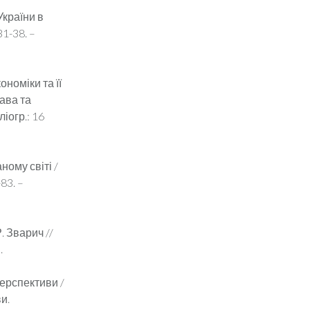
України в
31-38. –
номіки та її
жава та
ліогр.: 16
ному світі /
83. –
. Зварич //
.
перспективи /
ви.