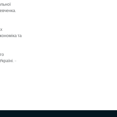
ельної
Шевченка.
ах
Економіка та
го
країні. –