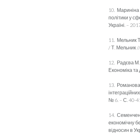
10. Мариніна 
політики у сф
Україні. – 2017
11. Мельник Т
/ Т. Мельник /
12. Радєва М.
Економіка та д
13. Романова 
інтеграційних
№ 6. – С. 40-41
14. Семенченк
економічну бе
відносин в Укра