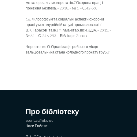
металорізальних верстатів // Охорона праці і
пожежна безпека. – 2018. – № 1. – С. 42-50.
16. Філософські та соціальні аспекти охорони
праці у металургійній галузі промисловості /
В. К. Тарасов [та ін.] // Гуманітар. вісн. ЗДІА. – 2015. –
№ 61. – С. 246-253. – Бібліогр.: 7 назв.
Чернетенко О. Організація робочого місця
вальцювальника стана холодного прокату труб //
Про бібліотеку
zounb.zp@ukr.net
Часи Роботи:
ПН - СБ: 09:00 - 17:00