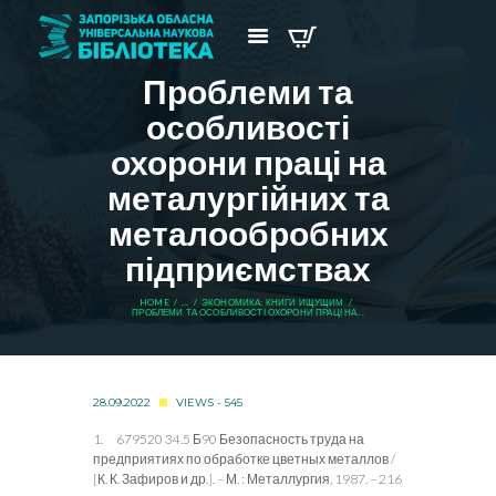
Проблеми та
особливості
охорони праці на
металургійних та
металообробних
підприємствах
HOME
...
ЭКОНОМИКА: КНИГИ ИЩУЩИМ
ПРОБЛЕМИ ТА ОСОБЛИВОСТІ ОХОРОНИ ПРАЦІ НА...
28.09.2022
VIEWS - 545
1. 679520 34.5 Б90 Безопасность труда на
предприятиях по обработке цветных металлов /
[К. К. Зафиров и др.]. – М. : Металлургия, 1987. – 216