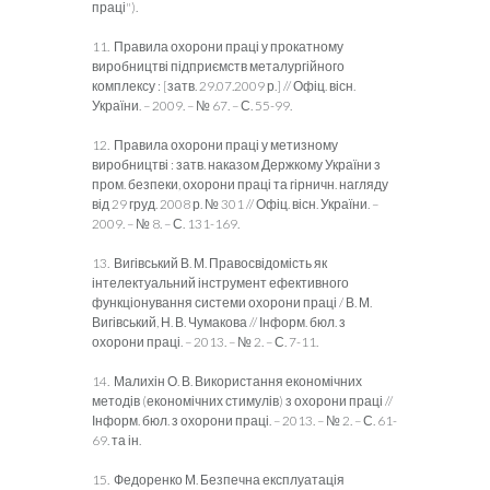
праці").
11. Правила охорони праці у прокатному
виробництві підприємств металургійного
комплексу : [затв. 29.07.2009 р.] // Офіц. вісн.
України. – 2009. – № 67. – С. 55-99.
12. Правила охорони праці у метизному
виробництві : затв. наказом Держкому України з
пром. безпеки, охорони праці та гірничн. нагляду
від 29 груд. 2008 р. № 301 // Офіц. вісн. України. –
2009. – № 8. – С. 131-169.
13. Вигівський В. М. Правосвідомість як
інтелектуальний інструмент ефективного
функціонування системи охорони праці / В. М.
Вигівський, Н. В. Чумакова // Інформ. бюл. з
охорони праці. – 2013. – № 2. – С. 7-11.
14. Малихін О. В. Використання економічних
методів (економічних стимулів) з охорони праці //
Інформ. бюл. з охорони праці. – 2013. – № 2. – С. 61-
69. та ін.
15. Федоренко М. Безпечна експлуатація