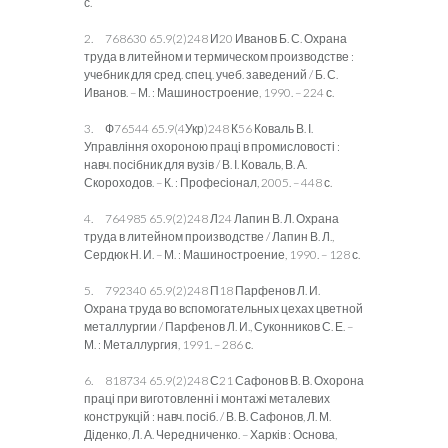
с.
2. 768630 65.9(2)248 И20 Иванов Б. С. Охрана
труда в литейном и термическом производстве :
учебник для сред. спец. учеб. заведений / Б. С.
Иванов. – М. : Машиностроение, 1990. – 224 с.
3. Ф76544 65.9(4Укр)248 К56 Коваль В. І.
Управління охороною праці в промисловості :
навч. посібник для вузів / В. І. Коваль, В. А.
Скороходов. – К. : Професіонал, 2005. – 448 с.
4. 764985 65.9(2)248 Л24 Лапин В. Л. Охрана
труда в литейном производстве / Лапин В. Л.,
Сердюк Н. И. – М. : Машиностроение, 1990. – 128 с.
5. 792340 65.9(2)248 П18 Парфенов Л. И.
Охрана труда во вспомогательных цехах цветной
металлургии / Парфенов Л. И., Суконников С. Е. –
М. : Металлургия, 1991. – 286 с.
6. 818734 65.9(2)248 С21 Сафонов В. В. Охорона
праці при виготовленні і монтажі металевих
конструкцій : навч. посіб. / В. В. Сафонов, Л. М.
Діденко, Л. А. Чередниченко. – Харків : Основа,