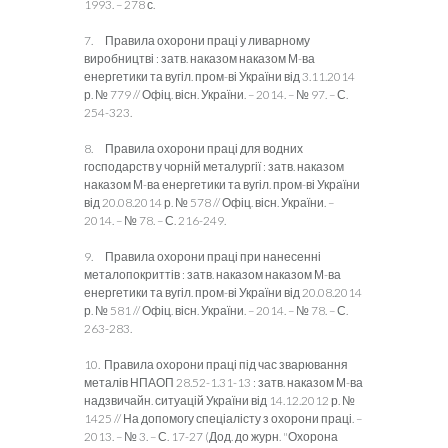
1993. – 278 с.
7. Правила охорони праці у ливарному
виробництві : затв. наказом наказом М-ва
енергетики та вугіл. пром-ві України від 3.11.2014
р. № 779 // Офіц. вісн. України. – 2014. – № 97. – С.
254-323.
8. Правила охорони праці для водних
господарств у чорній металургії : затв. наказом
наказом М-ва енергетики та вугіл. пром-ві України
від 20.08.2014 р. № 578 // Офіц. вісн. України. –
2014. – № 78. – С. 216-249.
9. Правила охорони праці при нанесенні
металопокриттів : затв. наказом наказом М-ва
енергетики та вугіл. пром-ві України від 20.08.2014
р. № 581 // Офіц. вісн. України. – 2014. – № 78. – С.
263-283.
10. Правила охорони праці під час зварювання
металів НПАОП 28.52-1.31-13 : затв. наказом М-ва
надзвичайн. ситуацій України від 14.12.2012 р. №
1425 // На допомогу спеціалісту з охорони праці. –
2013. – № 3. – С. 17-27 (Дод. до журн. "Охорона