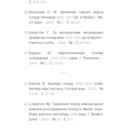
С. 309-314.
Веселова О. М. Увічнення пам'яті жертв
голоду-геноциду 1932-1933 рр. в Україні // Укр.
іст. журн. – 2004. – № 2. – С. 50-67.
Капустян Г. За матеріалами московських
архівів про голодомор 1932-1933 рр. в Україні //
Пам'ять століть. – 2004. – № 1. С. 89-105.
Бадзьо Ю. Идеологическая основа
голодомора 1932-1933 годов // Персонал. –
2004. – № 1. – С. 26-29.
* * *
Король В. Трагедія голоду 1932-1933 років:
погляд з відстані часу // Історія в шк. – 2003. – №
11/12. – С. 27-33.
Славутич Яр. Свідчення перед міжнародною
комісією розслідування голоду в Україні (Нью-
Йорк, жовтень-листопад 1988 року) // Визвол.
шлях. – 2003. – № 10. – С. 3-7.