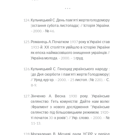
* * *
Кульчицький С. День пам'яті жертв голодомору
[остання субота листопада] // Історія України.
– 2000. – № 46.
Романець А. Початком 1937 року в Україні став
1933-й: ХХ століття увійшло в історію України
як епоха наймасовішого знищення українців //
Україна молода. – 2000. – 1 груд.
Кульчицький С. Геноцид українського народу :
[до Дня скорботи і пам'яті жертв Голодомору]
// Уряд. кур'єр. – 2000. – 25 листоп. (№ 220). – С.
8-9.
Зінченко А. Весна 1930 року. Українське
селянство: Геть комуністів! Дайте нам волю!
(Фрагмент з нового дослідження “Українське
селянство під більшовицьким режимом, 1920-
ті початок 30-х років”) // Укр. слово. – 2000. – №
11-13.
Москаленко В. Місцеві ради УСРР у період