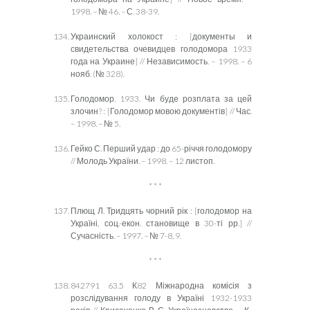
1998. – № 46. – С. 38-39.
Украинский холокост : [документ
ы и
свидетельства очевидцев голодомора 1933
года на Украине
] //
Независимость. – 1998. – 6
нояб. (№ 328).
Голодомор. 1933.
Чи буде розплата за цей
злочин? : [Голодомор мовою документів] // Час.
– 1998. – № 5.
Гейко С. Перший удар : до 65-річчя голодомору
// Молодь України. – 1998. – 12 листоп.
* * *
Плющ Л. Тридцять чорний рік : [голодомор на
Україні, соц.-екон. становище в 30-ті рр.] //
Сучасність. – 1997. – № 7-8, 9.
* * *
842791 63.5 К82 Міжнародна комісія з
розслідування голоду в Україні 1932-1933