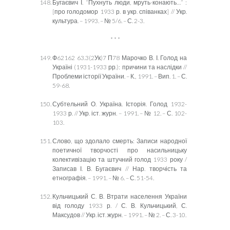
Бугаєвич І. “Пухнуть люди, мруть-конають…” :
[про голодомор 1933 р. в укр. співанках] // Укр.
культура. – 1993. – № 5/6. – С. 2-3.
* * *
Ф62162 63.3(2Ук)7 П78 Марочко В. І. Голод на
Україні (1931-1933 рр.): причини та наслідки //
Проблеми історії України. – К., 1991. – Вип. 1. – С.
59-68.
Субтельний О. Україна. Історія. Голод 1932-
1933 р. // Укр. іст. журн. – 1991. – № 12. – С. 102-
103.
Слово, що здолало смерть: Записи народної
поетичної творчості про насильницьку
колективізацію та штучний голод 1933 року /
Записав І. В. Бугаєвич // Нар. творчість та
етнографія. – 1991. – № 6. – С. 51-54.
Кульчицький С. В. Втрати населення України
від голоду 1933 р. / С. В. Кульчицький, С.
Максудов // Укр. іст. журн. – 1991. – № 2. – С. 3-10.