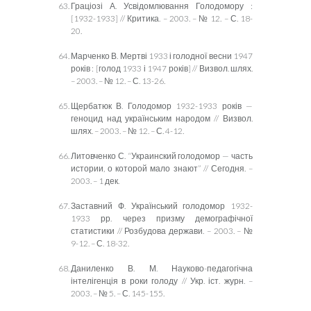
Граціозі А. Усвідомлювання Голодомору :
[1932-1933] // Критика. – 2003. – № 12. – С. 18-
20.
Марченко В. Мертві 1933 і голодної весни 1947
років : [
г
олод 1933 і 1947 років] // Визвол. шлях.
– 2003. – № 12. – С. 13-26.
Щербатюк В. Голодомор 1932-1933 років —
геноцид над українським народом // Визвол.
шлях. – 2003. – № 12. – С. 4-12.
Литовченко С. “Украинский голодомор — часть
истории, о которой мало знают” // Сегодня. –
2003. – 1 дек.
Заставний Ф. Український голодомор 1932-
1933 рр. через призму демографічної
статистики // Розбудова держави. – 2003. – №
9-12. – С. 18-32.
Даниленко В. М. Науково-педагогічна
інтелігенція в роки голоду // Укр. іст. журн. –
2003. – № 5. – С. 145-155.