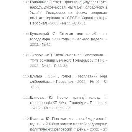
Голодомор : [статті : факт геноциду проти укр.
народу, духов.-морал. наслідки Голодомору в
Україні; Голодомор як форма репресив.
політики керівництва СРСР в Україні та ін.] //
Персонал. – 2002. – № 11. – С. 8-31.
Кульчицкий С. Сколько нас погибло от
голодомора 1933 года? // Зеркало недели. –
2002. – № 45.
Литовченко Т. “Тиха” смерть : 27 листопада —
70-ті роковини Великого Голодомору // ПіК. –
2002. – № 42. – С. 33-36.
Шульга І. 33-й : голод : Неоплатний борг
хліборобам… // Персонал. – 2002. – № 10. – С.
12-22.
Шаповал Ю. Пролог трагедії голоду. ІІІ
конференція КП(б)У та її наслідки // Персонал.
– 2002. – № 10. – С. 23-29.
Шаповал Ю. “Повелительная необходимость”:
год 1932-й. К Дню памяти жертв Голодомора и
политических репрессий // День. – 2002. – 23