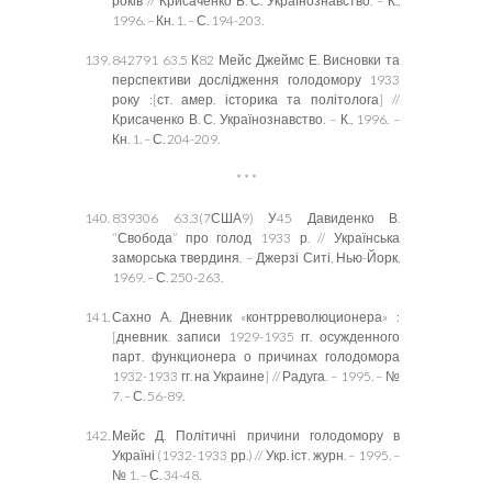
років // Крисаченко В. С. Українознавство. – К.,
1996. – Кн. 1. – С. 194-203.
842791 63.5 К82 Мейс Джеймс Е. Висновки та
перспективи дослідження голодомору 1933
року :[ст. амер. історика та політолога] //
Крисаченко В. С. Українознавство. – К., 1996. –
Кн. 1. – С. 204-209.
* * *
839306 63.3(7США9) У45 Давиденко В.
“Свобода” про голод 1933 р. // Українська
заморська твердиня. – Джерзі Ситі, Нью-Йорк,
1969. – С. 250-263.
Сахно А. Дневник «контрреволюционера» :
[дневник.
записи 1929-1935 гг. осужденного
парт. функционера о причинах голодомора
1932-1933 гг. на Украине
] //
Радуга. – 1995. – №
7. – С. 56-89.
Мейс Д.
Політичні
причини голодомору в
Україні
(1932-1933 рр.) //
Укр. іст. журн. – 1995. –
№ 1. – С. 34-48.