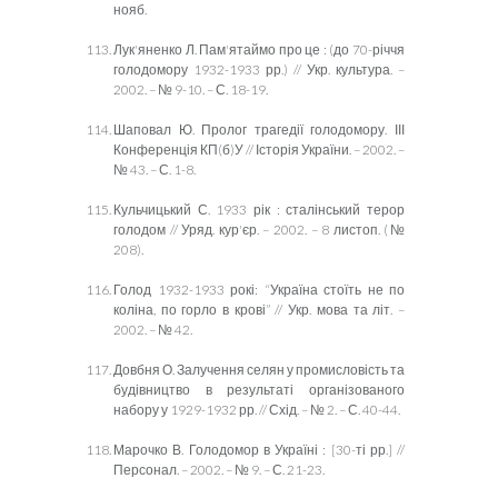
нояб.
Лук'яненко Л. Пам'ятаймо про це : (до 70-річчя
голодомору 1932-1933 рр.) // Укр. культура. –
2002. – № 9-10. – С. 18-19.
Шаповал Ю. Пролог трагедії голодомору. ІІІ
Конференція КП(б)У // Історія України. – 2002. –
№ 43. – С. 1-8.
Кульчицький С. 1933 рік : сталінський терор
голодом // Уряд. кур'єр. – 2002. – 8 листоп. (№
208).
Голод 1932-1933 рокі: “Україна стоїть не по
коліна, по горло в крові” // Укр. мова та літ. –
2002. – № 42.
Довбня О. Залучення селян у промисловість та
будівництво в результаті організованого
набору у 1929-1932 рр. // Схід. – № 2. – С. 40-44.
Марочко В. Голодомор в Україні : [30-ті рр.] //
Персонал. – 2002. – № 9. – С. 21-23.