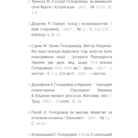
Трикоза М. З історії Голодомору: як вимирало
село Фурси // Історія в шк. – 2007. – № 11/12. – С.
1-6.
Доценко Р. Гамсун, голод і колаборанство //
Київ. старовина. – 2007. – № 5. – С. 123-133. –
Бібліогр.: с. 90-92.
Сурик М. Уроки Голодомору. Віктор Ющенко:
Всі наші трагедії відбулися тоді, коли не було
порозуміння нації : [інтерв'ю Президента
України укр. друк. вид. щодо 75-ї річниці
Голодомору 1932-1933 рр.] // День. – 2007. – 6
листоп. – С. 1, 6. ; Сіл. вісті. – 2007. – 6 листоп.
Дорофеев А. Голодомор в Украине — трагедия
планетарная : [Президент Украин
ы
В. Ющенко провел урок в шк. Житомир. обл.] //
Труд. – 2007. – 23 нояб. – С. 18.
Пал
ій О. Голодомор як масове вбивство за
етнічною ознакою // Економіст. – 2007. – № 11. –
С. 18-20.
Кульчицький С. Голодомор 1933 р. Сталінський