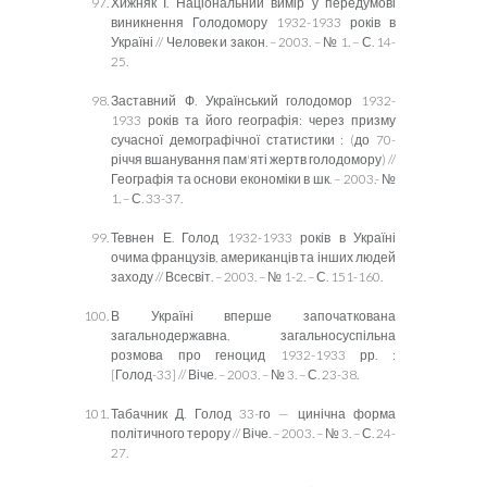
Хижняк І. Національний вимір у передумові
виникнення Голодомору 1932-1933 років в
Україні // Человек и закон. – 2003. – № 1. – С. 14-
25.
Заставний Ф. Український голодомор 1932-
1933 років та його географія: через призму
сучасної демографічної статистики : (до 70-
річчя вшанування пам'яті жертв голодомору) //
Географія та основи економіки в шк. – 2003.- №
1. – С. 33-37.
Тевнен Е. Голод 1932-1933 років в Україні
очима французів, американців та інших людей
заходу // Всесвіт. – 2003. – № 1-2. – С. 151-160.
В Україні вперше започаткована
загальнодержавна, загальносуспільна
розмова про геноцид 1932-1933 рр. :
[Голод-33] // Віче. – 2003. – № 3. – С. 23-38.
Табачник Д. Голод 33-го — цинічна форма
політичного терору // Віче. – 2003. – № 3. – С. 24-
27.