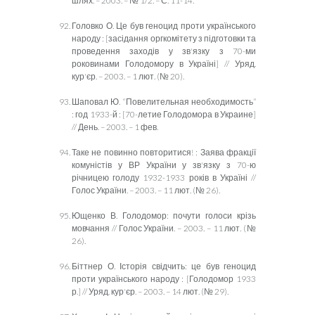
шлях. – 2003. – № 1/2. – С. 11-14.
Головко О. Це був геноцид проти українського
народу : [засідання оргкомітету з підготовки та
проведення заходів у зв'язку з 70-ми
роковинами Голодомору в Україні] // Уряд.
кур'єр. – 2003. – 1 лют. (№ 20).
Шаповал Ю. “Повелительная необходимость”
: год 1933-й : [70-летие Голодомора в Украине]
// День. – 2003. – 1 фев.
Таке не повинно повторитися! : Заява фракції
комуністів у ВР України у зв'язку з 70-ю
річницею голоду 1932-1933 років в Україні //
Голос України. – 2003. – 11 лют. (№ 26).
Ющенко В. Голодомор: почути голоси крізь
мовчання // Голос України. – 2003. – 11 лют. (№
26).
Біттнер О. Історія свідчить: це був геноцид
проти українського народу : [Голодомор 1933
р.] // Уряд. кур'єр. – 2003. – 14 лют. (№ 29).