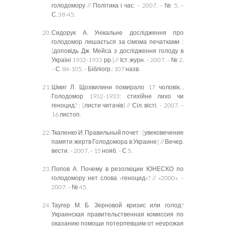
голодомору // Політика і час. – 2007. – № 5. –
С. 38-45.
Сидорук А. Унікальне дослідження про
голодомор лишається за сімома печатками :
[доповідь Дж. Мейса з дослідження голоду в
Україні 1932-1933 рр.] // Іст. журн. – 2007. – № 2.
– С. 84-105. – Бібліогр.: 107 назв.
Шмиг Л. Щохвилини помирало 17 чоловік…
Голодомор 1932-1933: стихійне лихо чи
геноцид? : [листи читачів] // Сіл. вісті. – 2007. –
16 листоп.
Ткаленко И. Правиль
ный почет : [увековечение
памяти жертв Голодомора в Украине] // Вечер.
вести. – 2007. – 15 нояб. – С 5.
Попов А. Почему в резолюции ЮНЕСКО по
голодомору нет слова «геноцид»? // «2000». –
2007. – № 45.
Таугер М. Б. Зерновой кризис или голод?
Украинская правительственная комиссия по
оказанию помощи
потерпевшим от неурожая