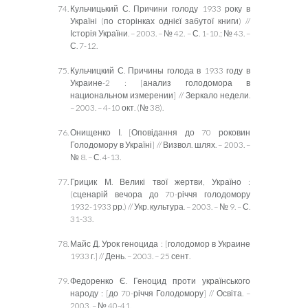
Кульчицький С. Причини голоду 1933 року в
Україні (по сторінках однієї забутої книги) //
Історія України. – 2003. – № 42. – С. 1-10.; № 43. –
С. 7-12.
Кульчицкий С. Причин
ы голода в 1933 году в
Украине-2 : [анализ голодомора в
национальном измерении] // Зеркало недели.
– 2003. – 4-10 окт. (№ 38).
Онищенко
І. [Оповідання до 70 роковин
Голодомору в Україні] // Визвол. шлях. – 2003. –
№ 8. – С. 4-13.
Грицик М. Великі твої жертви, Україно :
(
с
ценарій вечора до 70-річчя голодомору
1932-1933 рр.) // Укр. культура. – 2003. – № 9. – С.
31-33.
Майс Д. Урок геноцида : [
г
олодомор в Украине
1933 г.] // День. – 2003. – 25 сент.
Федоренко Є. Геноцид проти українського
народу : [до 70-річчя Голодомору] // Освіта. –
2003. – № 40-41.