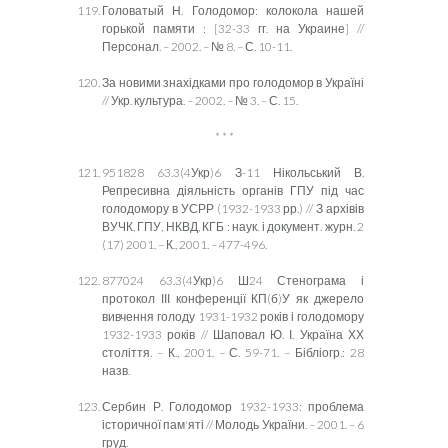
Головатый Н. Голодомор: колокола нашей
горькой памяти : [32-33 гг. на Украине] //
Персонал. – 2002. – № 8. – С. 10-11.
За новими знах
ідками про голодомор в Україні
// Укр. культура. – 2002. – № 3. – С. 15.
* * *
951828 63.3(4Укр)6 З-11 Нікольський В.
Репресивна діяльність органів ГПУ під час
голодомору в УСРР (1932-1933 рр.) // З архівів
ВУЧК, ГПУ, НКВД, КГБ : наук. і документ. журн. 2
(17) 2001. – К., 2001. – 477-496.
877024 63.3(4Укр)6 Ш24 Стенограма і
протокол ІІІ конференції КП(б)У
як джерело
вивчення голоду 1931-1932 років і голодомору
1932-1933 років // Шаповал Ю. І. Україна ХХ
століття. – К., 2001. – С. 59-71. – Бібліогр.: 28
назв.
Сербин Р. Голодомор 1932-1933: проблема
історичної пам'яті // Молодь України. – 2001. – 6
груд.