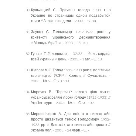
Кульчицкий С. Причин
ы голода 1933 г. в
Украине по страницам одной подзабытой
книги // Зеркало недели. – 2003. – 16 авг.
Злупко С. Голодомор 1932-1933 рок
ів у
контексті українського державотворення
// Молодь України. – 2003. – 15 лип.
Гунчак Т. Голодомор — 32/33 — боль сердца
всей Украины // День. – 2003. – 1 авг. – С. 18.
Шаповал Ю. Голод 1932-1933 ро
ків: політичне
керівництво УСРР і Кремль // Сучасність. –
2003. – № 6. – С. 78-101.
Марочко В. “Торгсин”: золота ціна життя
українських селян у роки голоду (1932-1933) //
Укр. іст. журн. – 2003. – № 3. – С. 90-102.
Мирошніченко А. Для всіх, хто вивчає або
просто цікавиться темою Голодомору 1932-
1933 рр. // Для всіх, хто вивчає або просто //
Україна мол. – 2003. – 24 черв. – С. 7.