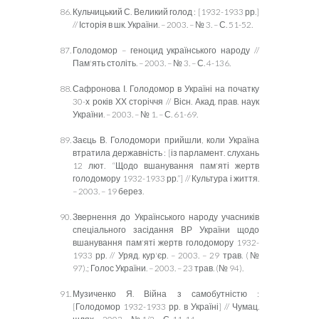
Кульчицький С. Великий голод : [1932-1933 рр.]
// Історія в шк. України. – 2003. – № 3. – С. 51-52.
Голодомор – геноцид українського народу //
Пам'ять століть. – 2003. – № 3. – С. 4-136.
Сафронова І. Голодомор в Україні на початку
30-х років ХХ сторіччя // Вісн. Акад. прав. наук
України. – 2003. – № 1. – С. 61-69.
Заєць В. Голодомори прийшли, коли Україна
втратила державність : [із парламент. слухань
12 лют. “Щодо вшанування пам'яті жертв
голодомору 1932-1933 рр.”] // Культура і життя.
– 2003. – 19 берез.
Звернення до Українського народу учасників
спеціального засідання ВР України щодо
вшанування пам'яті жертв голодомору 1932-
1933 рр. // Уряд. кур'єр. – 2003. – 29 трав. (№
97).; Голос України. – 2003. – 23 трав. (№ 94).
Музиченко Я. Війна з самобутністю :
[Голодомор 1932-1933 рр. в Україні] // Чумац.