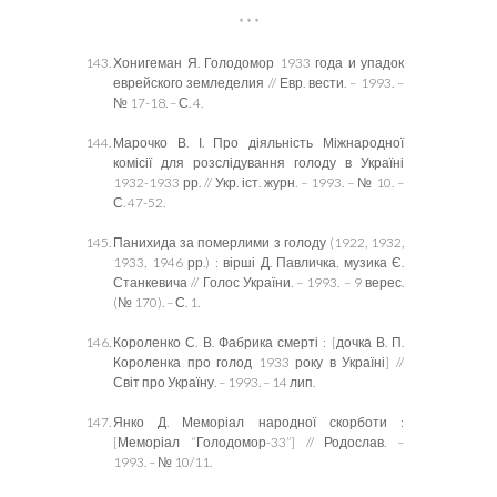
* * *
Хонигеман Я. Голодомор 1933 года и упадок
еврейского земледелия // Евр. вести. – 1993. –
№ 17-18. – С. 4.
Марочко В. І. Про діяльність Міжнародної
комісії для розслідування голоду в Україні
1932-1933 рр. // Укр. іст. журн. – 1993. – № 10. –
С. 47-52.
Панихида за померлими з голоду (1922, 1932,
1933, 1946 рр.) : вірші Д. Павличка, музика Є.
Станкевича // Голос України. – 1993. – 9 верес.
(№ 170). – С. 1.
Короленко С. В. Фабрика смерті : [дочка В. П.
Короленка про голод 1933 року в Україні] //
Світ про Україну. – 1993. – 14 лип.
Янко Д. Меморіал народної скорботи :
[Меморіал “Голодомор-33”] // Родослав. –
1993. – № 10/11.