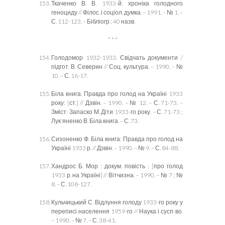
Ткаченко В. В. 1933-й: хроніка голодного
геноциду // Філос. і соціол. думка. – 1991. – № 1. –
С. 112-123. – Бібліогр.: 40 назв.
* * *
Голодомор 1932-1933. Свідчать документи /
підгот. В. Северин // Соц. культура. – 1990. – №
10. – С. 16-17.
Біла книга. Правда про голод на Україні 1933
року: [ст.] // Дзвін. – 1990. – № 12. – С. 71-73. –
Зміст: Запаско М. Діти 1933-го року. – С. 71-73 ;
Лук'яненко В. Біла книга. – С. 73.
Сизоненко Ф. Біла книга: Правда про голод на
Україні 1933 р. // Дзвін. – 1990. – № 9. – С. 84-88.
Хандрос Б. Мор : докум. повість : [про голод
1933 р. на Україні] // Вітчизна. – 1990. – № 7 ; №
8. – С. 108-127.
Кульчицький С. Відлуння голоду 1933-го року у
переписі населення 1959-го // Наука і сусп-во.
– 1990. – № 7. – С. 38-41.