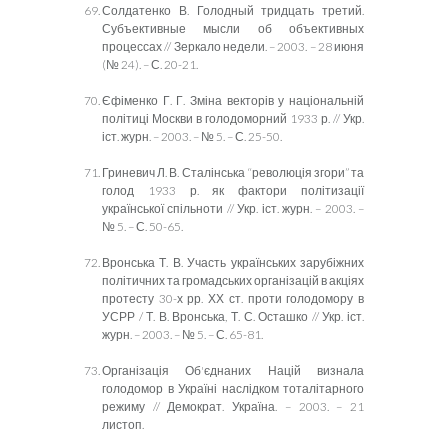
Солдатенко В. Голодн
ый тридцать третий.
Субъективные мысли об объективных
процессах // Зеркало недели. – 2003. – 28 июня
(№ 24). – С. 20-21.
Єфіменко Г. Г. Зміна векторів у національній
політиці Москви в голодоморний 1933 р. // Укр.
іст. журн. – 2003. – № 5. – С. 25-50.
Гриневич Л. В. Сталінська “революція згори” та
голод 1933 р. як фактори політизації
української спільноти // Укр. іст. журн. – 2003. –
№ 5. – С. 50-65.
Вронська Т. В. Участь українських зарубіжних
політичних та громадських організацій в акціях
протесту 30-х рр. ХХ ст. проти голодомору в
УСРР / Т. В. Вронська, Т. С. Осташко // Укр. іст.
журн. – 2003. – № 5. – С. 65-81.
Організація Об'єднаних Націй визнала
голодомор в Україні наслідком тоталітарного
режиму // Демократ. Україна. – 2003. – 21
листоп.