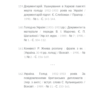
Документарій. Ушанування в Харкові пам'яті
жертв голоду 1932-1933 років на Україні /
документарій підгот. Є. Слобожан // Прапор. –
1990. – № 6. – С. 141-144.
Голод на Україні (1931-1933 рр.): Документи та
матеріали / передм. В. І. Марочко, Є. П.
Шаталіної // Укр. іст. журн. – 1989. – № 7 ; 1990. –
№ 1. – С. 104-112.
Конквест Р. Жнива розпачу : фрагм. з кн. :
[Україна, 30-ті рр., голод] // Всесвіт. – 1990. – №
1; № 2. – С. 156-169.
* * *
Україна. Голод 1932-1933 років
.
За
повідомл
еннями
британ
ських
дипломатів :
[пер. з англ.] / вступ. слово С. Кульчицького //
Всесвіт. – 1989. – № 11. – С. 153-161.