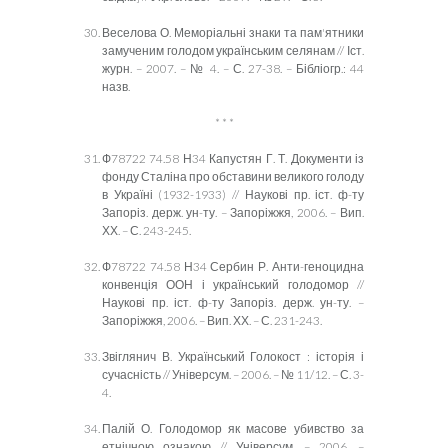
Веселова О. Меморіальні знаки та пам'ятники
замученим голодом українським селянам // Іст.
журн. – 2007. – № 4. – С. 27-38. – Бібліогр.: 44
назв.
* * *
Ф78722 74.58 Н34 Капустян Г. Т. Документи із
фонду Сталіна про обставини великого голоду
в Україні (1932-1933) // Наукові пр. іст. ф-ту
Запоріз. держ. ун-ту. – Запоріжжя, 2006. – Вип.
ХХ. – С. 243-245.
Ф78722 74.58 Н34 Сербин Р. Анти-геноцидна
конвенція ООН і український голодомор //
Наукові пр. іст. ф-ту Запоріз. держ. ун-ту. –
Запоріжжя, 2006. – Вип. ХХ. – С. 231-243.
Звіглянич В. Український Голокост : історія і
сучасність // Універсум. – 2006. – № 11/12. – С. 3-
4.
Палій О. Голодомор як масове убивство за
етнічною ознакою // Універсум. – 2006. –