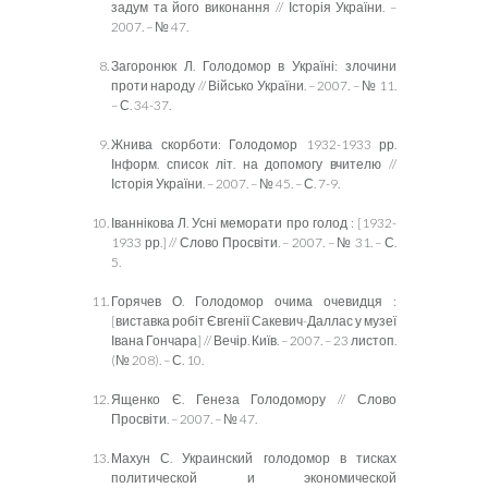
задум та його виконання // Історія України. –
2007. – № 47.
Загоронюк Л. Голодомор в Україні: злочини
проти народу // Військо України. – 2007. – № 11.
– С. 34-37.
Жнива скорботи: Голодомор 1932-1933 рр.
Інформ. список літ. на допомогу вчителю //
Історія України. – 2007. – № 45. – С. 7-9.
Іваннікова Л. Усні меморати про голод : [1932-
1933 рр.] // Слово Просвіти. – 2007. – № 31. – С.
5.
Горячев О. Голодомор очима очевидця :
[виставка робіт Євгенії Сакевич-Даллас у музеї
Івана Гончара] // Вечір. Київ. – 2007. – 23 листоп.
(№ 208). – С. 10.
Ященко Є. Генеза Голодомору // Слово
Просвіти. – 2007. – № 47.
Махун С. Украинский голодомор в тисках
политической и
экономической