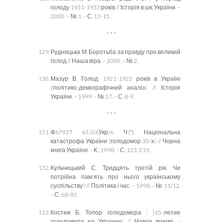
голоду 1931-1933 років // Історія в шк. України. –
2000. – № 1. – С. 13-15.
* * *
Рудницька М. Боротьба за правду про великий
голод // Наша віра. – 2000. – № 2.
Мазур В. Голод 1921-1923 років в Україні
(політико-демографічний аналіз) // Історія
України. – 1999. – № 37. – С. 8-9.
* * *
Ф67937 63.3(4Укр)6 Ч75 Національна
катастрофа України (голодомор 30-х) // Чорна
книга України. – К., 1998. – С. 123-219.
Кульчицький С. Тридцять третій рік. Чи
потрібна пам'ять про нього українському
суспільству? // Політика і час. – 1998. – № 11/12.
– С. 68-83.
Костюк Б. Топор голодомора : [65-летие
голодомора на Украине] // Новое время. –