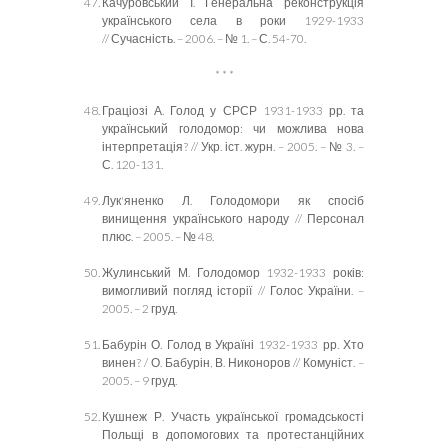
Качуровський І. Генеральна реконструкція
українського села в роки 1929-1933
// Сучасність. – 2006. – № 1. – С. 54-70.
* * *
Граціозі А. Голод у СРСР 1931-1933 рр. та
український голодомор: чи можлива нова
інтерпретація? // Укр. іст. журн. – 2005. – № 3. –
С. 120-131.
Лук'яненко Л. Голодомори як спосіб
винищення українського народу // Персонал
плюс. – 2005. – № 48.
Жулинський М. Голодомор 1932-1933 років:
вимогливий погляд історії // Голос України. –
2005. – 2 груд.
Бабурін О. Голод в Україні 1932-1933 рр. Хто
винен? / О. Бабурін, В. Никоноров // Комуніст. –
2005. – 9 груд.
Кушнеж Р. Участь української громадськості
Польщі в допомогових та протестанційних