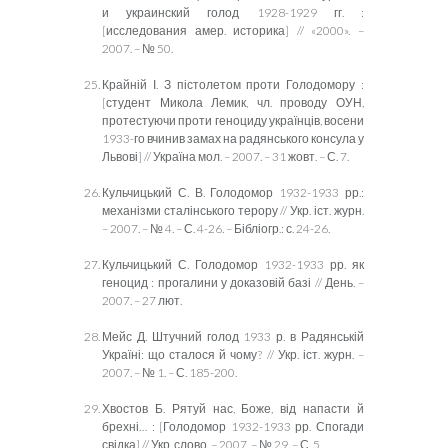
и украинский голод 1928-1929 гг. :
[исследования амер. историка] // «2000». –
2007. – № 50.
Крайн
ій І. З пістолетом проти Голодомору :
[студент Микола Лемик, чл. проводу ОУН,
протестуючи проти геноциду українців, восени
1933-го вчинив замах на радянського консула у
Львові] // Україна мол. – 2007. – 31 жовт. – С. 7.
Кульчицький С. В. Голодомор 1932-1933 рр.:
механізми сталінського терору // Укр. іст. журн.
– 2007. – № 4. – С. 4-26. – Бібліогр.: с. 24-26.
Кульчицький С. Голодомор 1932-1933 рр. як
геноцид : прогалини у доказовій базі // День. –
2007. – 27 лют.
Мейс Д. Штучний голод 1933 р. в Радянській
Україні: що сталося й чому? // Укр. іст. журн. –
2007. – № 1. – С. 185-200.
Хвостов Б. Рятуй нас, Боже, від напасти й
брехні… : [Голодомор 1932-1933 рр. Спогади
свідка] // Укр. слово. – 2007. – № 29. – С. 5.