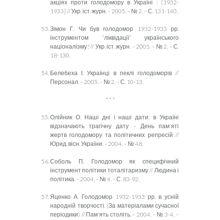
акціях проти голодомору в Україні : [1932-
1933] // Укр. іст. журн. – 2005. – № 2. – С. 131-140.
Зімон Г. Чи був голодомор 1932-1933 рр.
інструментом “ліквідації” українського
націоналізму? // Укр. іст. журн. – 2005. – № 2. – С.
18-130.
Белебеха І. Українці в пеклі голодоморів //
Персонал. – 2005. – № 2. – С. 10-13.
* * *
Олійник О. Наші дні і наші дати: в Україні
відзначають трагічну дату – День пам'яті
жертв голодомору та політичних репресій //
Юрид. вісн. України. – 2004. – № 48.
Соболь П. Голодомор як специфічний
інструмент політики тоталітаризму // Людина і
політика. – 2004. – № 4. – С. 83-92.
Яценко А. Голодомор 1932-1933 рр. в усній
народній творчості. (За матеріалами сучасної
періодики) // Пам'ять століть. – 2004. – № 3-4. –