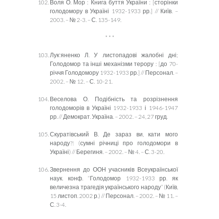
Воля О. Мор : Книга буття України : [сторінки
голодомору в Україні 1932-1933 рр.] // Київ. –
2003. – № 2-3. – С. 135-149.
* * *
Лук'яненко Л. У листопадові жалобні дні;
Голодомор та інші механізми терору : [до 70-
річчя Голодомору 1932-1933 рр.] // Персонал. –
2002. – № 12. – С. 10-21.
Веселова О. Подібність та розрізнення
голодоморів в Україні 1932-1933 і 1946-1947
рр. // Демократ. Україна. – 2002. – 24, 27 груд.
Скуратівський В. Де зараз ви, кати мого
народу?! (сумні річниці про голодомори в
Україні) // Берегиня. – 2002. – № 4. – С. 3-20.
Звернення до ООН учасників Всеукраїнської
наук. конф. “Голодомор 1932-1933 рр. як
величезна трагедія українського народу” (Київ,
15 листоп. 2002 р.) // Персонал. – 2002. – № 11. –
С. 3-4.