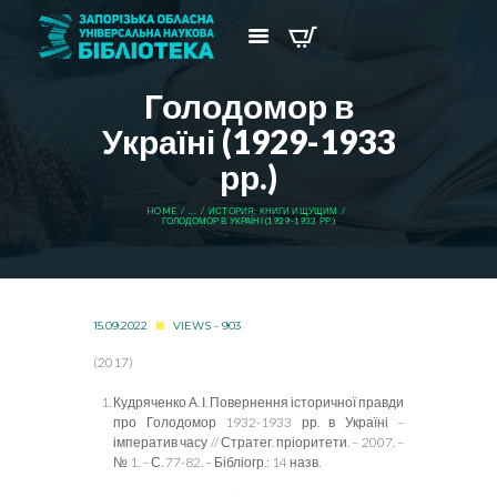
Голодомор в
Україні (1929-1933
рр.)
HOME
...
ИСТОРИЯ: КНИГИ ИЩУЩИМ
ГОЛОДОМОР В УКРАЇНІ (1929-1933 РР.)
15.09.2022
VIEWS - 903
(2017)
Кудряченко А. І. Повернення історичної правди
про Голодомор 1932-1933 рр. в Україні –
імператив часу // Стратег. пріоритети. – 2007. –
№ 1. – С. 77-82. – Бібліогр.: 14 назв.