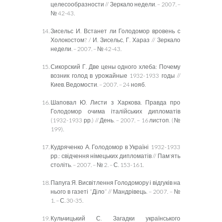
целесообразности // Зеркало недели. – 2007. –
№ 42-43.
Зисельс И. Встанет ли Голодомор вровень с
Холокостом? / И. Зисельс, Г. Хараз // Зеркало
недели. – 2007. – № 42-43.
Сикорский Г. Две цены одного хлеба: Почему
возник голод в урожайные 1932-1933 годы //
Киев. Ведомости. – 2007. – 24 нояб.
Шаповал Ю. Листи з Харкова. Правда про
Голодомор очима італійських дипломатів
(1932-1933 рр.) // День. – 2007. – 16 листоп. (№
199).
Кудряченко А. Голодомор в Україні
1932-1933
рр.: свідчення німецьких дипломатів // Пам'ять
століть. – 2007. – № 2. – С. 153-161.
Папуга Я. Висвітлення Голодомору і відгуків на
нього в газеті “Діло” // Мандрівець. – 2007. – №
1. – С. 30-35.
Кульчицький С. Загадки українського