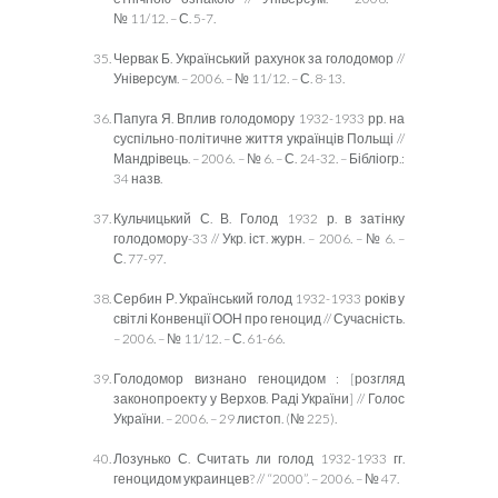
№ 11/12. – С. 5-7.
Червак Б. Український рахунок за голодомор //
Універсум. – 2006. – № 11/12. – С. 8-13.
Папуга Я. Вплив голодомору 1932-1933 рр. на
суспільно-політичне життя українців Польщі //
Мандрівець. – 2006. – № 6. – С. 24-32. – Бібліогр.:
34 назв.
Кульчицький С. В. Голод 1932 р. в затінку
голодомору-33 // Укр. іст. журн. – 2006. – № 6. –
С. 77-97.
Сербин Р. Український голод 1932-1933 років у
світлі Конвенції ООН про геноцид // Сучасність.
– 2006. – № 11/12. – С. 61-66.
Голодомор визнано геноцидом : [розгляд
законопроекту у Верхов. Раді України] // Голос
України. – 2006. – 29 листоп. (№ 225).
Лозунько С. Считать ли голод 1932-1933 гг.
геноцидом украинцев? // “2000”. – 2006. – № 47.