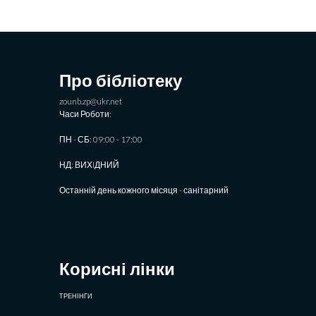
Про бібліотеку
zounb.zp@ukr.net
Часи Роботи:
ПН - СБ: 09:00 - 17:00
НД: ВИХIДНИЙ
Останній день кожного місяця - санітарний
Корисні лінки
ТРЕНІНГИ