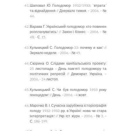
Шаповал Ю. Голодомор 1932/1933: “втрата”
та віднайдення // Дзеркало тижня. – 2006. – №
44.
Варава Г. Український голодомор: хто повинен
розплачуватись? // Закон і бізнес. – 2006. – №
48. – С. 15.
Кульчицкий С. Голодомор-33: почему и как? //
Зеркало недели. – 2006. – № 45.
Скорина О. Слідами канібальського проекту:
25 листопада – День пам'яті голодомору та
політичних репресій // Демократ. Україна. –
2006. – 24 листоп.
Кульчицький С. Чи був голодомор 1933 року
геноцидом? // День. – 2006. – 4 жовт.
Марочко В. І. Сучасна зарубіжна історіографія
голоду 1932-1933 рр. в Україні: нова чи стара
інтерпретація? // Укр. іст. журн. – 2006. – № 3. –
С. 186-199.