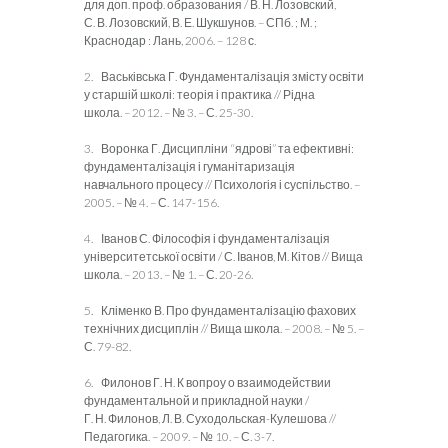
для доп. проф. образования / В. Н. Лозовский,
С. В. Лозовский, В. Е. Шукшунов. – СПб. ; М. ;
Краснодар : Лань, 2006. – 128 с.
2. Васьківська Г. Фундаменталізація змісту освіти
у старшій школі: теорія і практика // Рідна
школа. – 2012. – № 3. – С. 25-30.
3. Воронка Г. Дисципліни “ядрові” та ефективні:
фундаменталізація і гуманітаризація
навчального процесу // Психологія і суспільство. –
2005. – № 4. – С. 147-156.
4. Іванов С. Філософія і фундаменталізація
університетської освіти / С. Іванов, М. Кітов // Вища
школа. – 2013. – № 1. – С. 20-26.
5. Кліменко В. Про фундаменталізацію фахових
технічних дисциплін // Вища школа. – 2008. – № 5. –
С. 79-82.
6. Филонов Г. Н. К вопроу о взаимодействии
фундаментальной и прикладной науки /
Г. Н. Филонов, Л. В. Суходольская-Кулешова //
Педагогика. – 2009. – № 10. – С. 3-7.