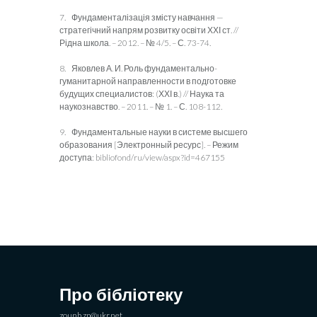
7. Фундаменталізація змісту навчання —
стратегічний напрям розвитку освіти ХХІ ст. //
Рідна школа. – 2012. – № 4/5. – С. 73-74.
8. Яковлев А. И. Роль фундаментально-
гуманитарной направленности в подготовке
будущих специалистов: (ХХІ в.) // Наука та
наукознавство. – 2011. – № 1. – С. 108-112.
9. Фундаментальные науки в системе высшего
образования [Электронный ресурс]. – Режим
доступа: bibliofond/ru/view/aspx?id=467155
Про бібліотеку
zounb.zp@ukr.net