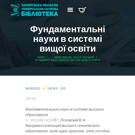
Фундаментальні
науки в системі
вищої освіти
HOME
...
ОБРАЗОВАНИЕ: КНИГИ ИЩУЩИМ
ФУНДАМЕНТАЛЬНІ НАУКИ В СИСТЕМІ ВИЩОЇ ОСВІТИ
18.09.2022
VIEWS - 523
(2015)
Фундаментальные науки в системе высшего
образования
1. 935388 74.58 Л72 Лозовский В. Н.
Фундаментализация высшего технического
образования: цели, идеи, практика : учеб. пособие