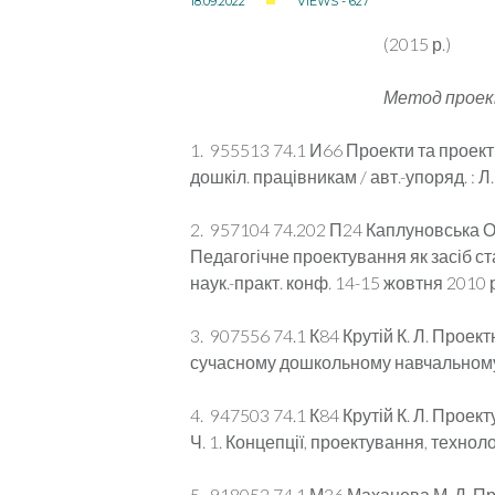
18.09.2022
VIEWS - 627
(2015 р.)
Метод проек
1. 955513 74.1 И66 Проекти та проектна
дошкіл. працівникам / авт.-упоряд. : Л
2. 957104 74.202 П24 Каплуновська О. 
Педагогічне проектування як засіб ст
наук.-практ. конф. 14-15 жовтня 2010 р. 
3. 907556 74.1 К84 Крутій К. Л. Проект
сучасному дошкольному навчальному зак
4. 947503 74.1 К84 Крутій К. Л. Проек
Ч. 1. Концепції, проектування, техноло
5. 918052 74.1 М36 Маханева М. Д. 