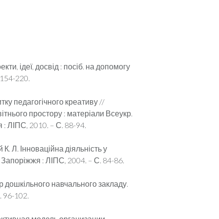
кти, ідеї, досвід : посіб. на допомогу
 154-220.
тку педагогічного креативу //
ітнього простору : матеріали Всеукр.
я : ЛІПС, 2010. – С. 88-94.
 К. Л. Інноваційна діяльність у
Запоріжжя : ЛІПС, 2004. – С. 84-86.
тір дошкільного навчального закладу.
. 96-102.
пективная модель организации