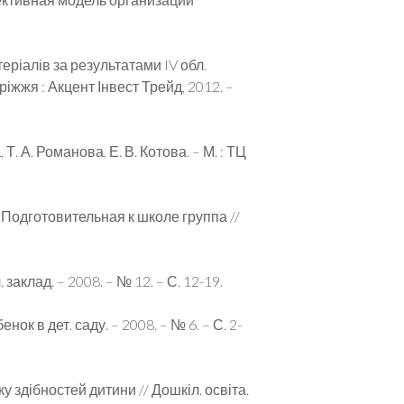
еріалів за результатами IV обл.
оріжжя : Акцент Інвест Трейд, 2012. –
. А. Романова, Е. В. Котова. – М. : ТЦ
Подготовительная к школе группа //
клад. – 2008. – № 12. – С. 12-19.
к в дет. саду. – 2008. – № 6. – С. 2-
 здібностей дитини // Дошкіл. освіта.