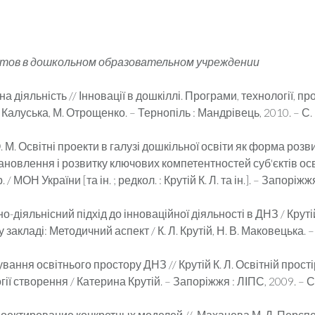
тов в дошкольном образовательном учреждении
 діяльність // Інновації в дошкіллі. Програми, технології, прое
. Калуська, М. Отрощенко. – Тернопіль : Мандрівець, 2010. – С.
М. Освітні проекти в галузі дошкільної освіти як форма розви
ановлення і розвитку ключових компетентностей суб'єктів осв
/ МОН України [та ін. ; редкол. : Крутій К. Л. та ін.]. – Запоріжж
но-діяльнісний підхід до інноваційної діяльності в ДНЗ / Крутій
ладі: Методичний аспект / К. Л. Крутій, Н. В. Маковецька. – 
тування освітнього простору ДНЗ // Крутій К. Л. Освітній прос
гії створення / Катерина Крутій. – Запоріжжя : ЛІПС, 2009. – С
Проектирование конкретных моделей // Маханева М. Д. Перс