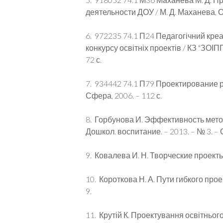
деятельности ДОУ / М. Д. Маханева, О. 
6. 972235 74.1 П24 Педагогічний креат
конкурсу освітніх проектів / КЗ "ЗОІПП
72 с.
7. 934442 74.1 П79 Проектирование раз
Сфера, 2006. – 112 с.
8. Горбунова И. Эффективность мето
Дошкол. воспитание. – 2013. – № 3. – С
9. Ковалева И. Н. Творческие проекты
10. Короткова Н. А. Пути гибкого прое
9.
11. Крутій К. Проектування освітньог