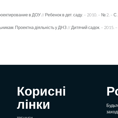
ектирование в ДОУ // Ребенок в дет. саду. – 2010. – № 2. – С. 
кам. Проектна діяльність у ДНЗ // Дитячий садок. – 2015. – №
Корисні
Р
лінки
Будьте
заход