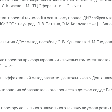
Л. Князева. – М. : ТЦ Сфера, 2005. – С. 76-81.
ив: проектні технології в освітньому процесі ДНЗ : збірка мат
О" ЗОР ; [наук. ред.: Л. В. Батліна, О. М. Каплуновська]. – Зап
вития ДОУ : метод. пособие / С. В. Кузнецова, Н. М. Гнедова, Т
да проектов при формировании ключевых компетентностей. 
. 24-28.
 – эффективный метод развития дошкольников // Дошк. навч. за
ктирования образовательного процесса в детском саду // Ребено
о простору дошкільного навчального закладу як умова розвитку