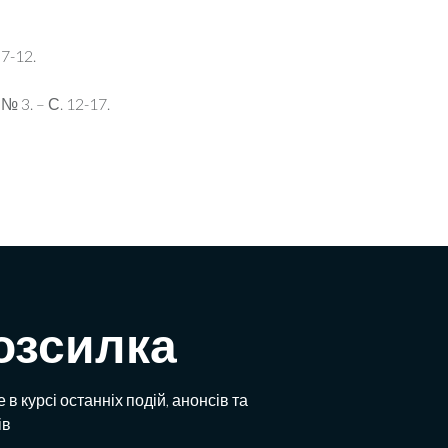
7-12.
 3. – С. 12-17.
озсилка
 в курсі останніх подій, анонсів та
ів