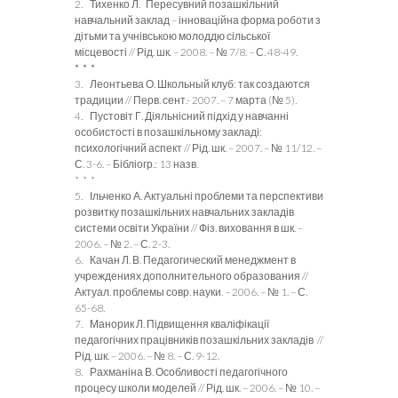
2. Тихенко Л. Пересувний позашкільний
навчальний заклад – інноваційна форма роботи з
дітьми та учнівською молоддю сільської
місцевості // Рід. шк. – 2008. – № 7/8. – С. 48-49.
* * *
3. Леонтьева О. Школьный клуб: так создаются
традиции // Перв. сент.- 2007. – 7 марта (№ 5).
4. Пустовіт Г. Діяльнісний підхід у навчанні
особистості в позашкільному закладі:
психологічний аспект // Рід. шк. – 2007. – № 11/12. –
С. 3-6. – Бібліогр.: 13 назв.
* * *
5. Ільченко А. Актуальні проблеми та перспективи
розвитку позашкільних навчальних закладів
системи освіти України // Фіз. виховання в шк. –
2006. – № 2. – С. 2-3.
6. Качан Л. В. Педагогический менеджмент в
учреждениях дополнительного образования //
Актуал. проблемы совр. науки. – 2006. – № 1. – С.
65-68.
7. Манорик Л. Підвищення кваліфікації
педагогічних працівників позашкільних закладів //
Рід. шк. – 2006. – № 8. – С. 9-12.
8. Рахманіна В. Особливості педагогічного
процесу школи моделей // Рід. шк. – 2006. – № 10. –