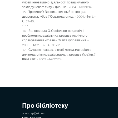
умови інноваційної діяльності позашкільного
закладу нового типу // Дир. шк. – 2004. – № 33/34.
15. Трохина О. Воспитательный потенциал
дворовых клубов // Соц. педагогика. – 2004. – № 1. –
С. 37-40.
* * *
16. Белошицька О. Соціально-педагогічні
проблеми позашкільних закладів технічного
спрямування в Україні // Освіта і управління. –
2003. – № 2. Т. 6. – С. 58-62.
17. Сучасне позашкілля: зб. метод. матеріалів
для педагогів позашкіл. навчал. закладів України //
Шкіл. світ. – 2003. – № 22/24.
Про бібліотеку
zounb.zp@ukr.net
Часи Роботи: