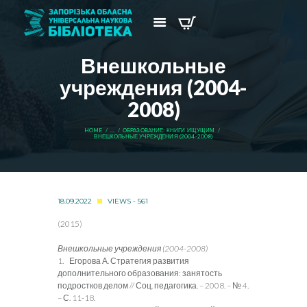
Внешкольные
учреждения (2004-
2008)
HOME
...
ОБРАЗОВАНИЕ: КНИГИ ИЩУЩИМ
ВНЕШКОЛЬНЫЕ УЧРЕЖДЕНИЯ (2004-2008)
18.09.2022
VIEWS - 561
(2015)
Внешкольные учреждения (2004-2008)
1. Егорова А. Стратегия развития
дополнительного образования: занятость
подростков делом // Соц. педагогика. – 2008. – № 4.
– С. 11-18.