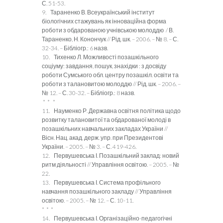
С. 51-53.
9. Тараненко В. Всеукраїнський інститут
біологічних стажувань як інноваційна форма
роботи з обдарованою учнівською молоддю / В.
Тараненко, Н. Конончук // Рід. шк. – 2006. – № 8. – С.
32-34. – Бібліогр.: 6 назв.
10. Тихенко Л. Можливості позашкільного
соціуму: завдання, пошук, знахідки : з досвіду
роботи Сумського обл. центру позашкіл. освіти та
роботи з талановитою молоддю // Рід. шк. – 2006. –
№ 12. – С. 30-32. – Бібліогр.: 8 назв.
* * *
11. Науменко Р. Державна освітня політика щодо
розвитку талановитої та обдарованої молоді в
позашкільних навчальних закладах України //
Вісн. Нац. акад. держ. упр. при Президентові
України. – 2005. – № 3. – С. 419-426.
12. Первушевська І. Позашкільний заклад: новий
ритм діяльності // Управління освітою. – 2005. – №
22.
13. Первушевська І. Система профільного
навчання позашкільного закладу // Управління
освітою. – 2005. – № 12. – С. 10-11.
* * *
14. Первушевська І. Організаційно-педагогічні