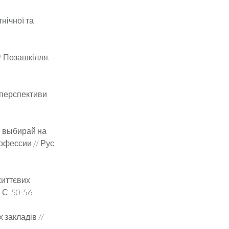
нічної та
/ Позашкілля. –
 перспективи
, выбирай на
фессии // Рус.
життєвих
 С. 50-56.
 закладів //