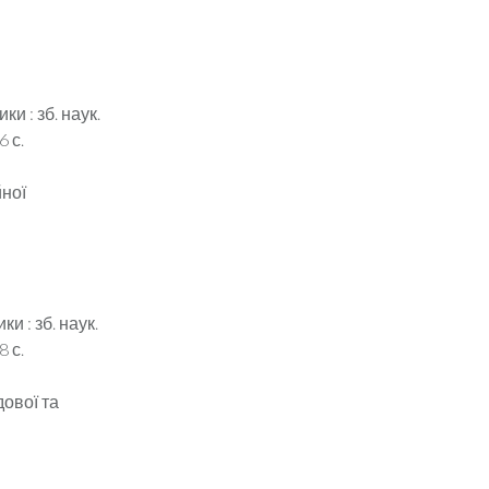
и : зб. наук.
6 с.
йної
и : зб. наук.
8 с.
дової та