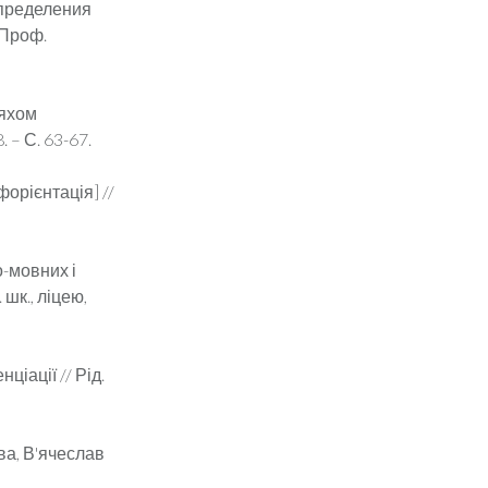
определения
 Проф.
ляхом
 – С. 63-67.
орієнтація] //
о-мовних і
шк., ліцею,
ціації // Рід.
ва, В'ячеслав