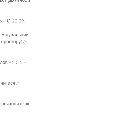
. – С. 22-29.
домінувальний
 простору) //
ог. – 2015. –
нитися //
навчання в шк.