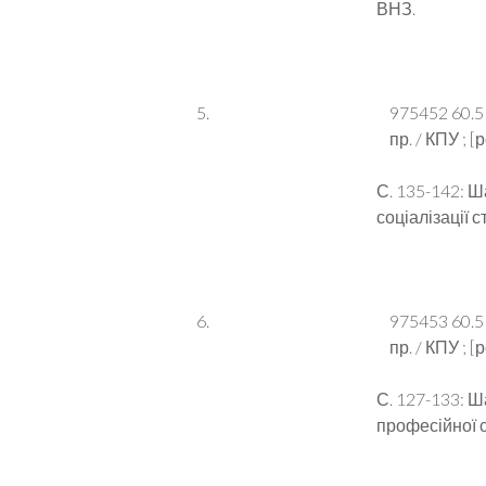
ВНЗ.
975452 60.5 
пр. / КПУ ; [
С. 135-142: 
соціалізації с
975453 60.5 
пр. / КПУ ; [
С. 127-133: Ш
професійної с