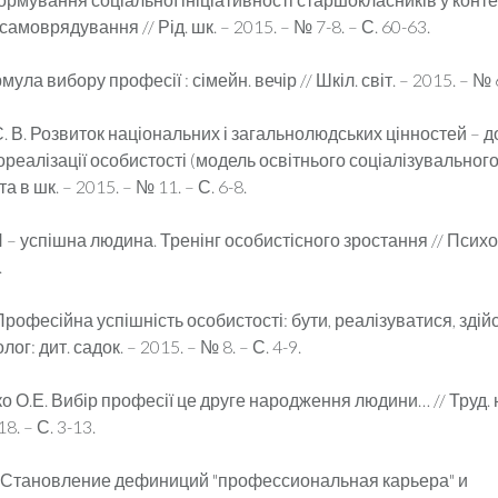
самоврядування // Рід. шк. – 2015. – № 7-8. – С. 60-63.
мула вибору професії : сімейн. вечір // Шкіл. світ. – 2015. – № 6
 В. Розвиток національних і загальнолюдських цінностей – 
реалізації особистості (модель освітнього соціалізувального
а в шк. – 2015. – № 11. – С. 6-8.
 – успішна людина. Тренінг особистісного зростання // Психол
.
Професійна успішність особистості: бути, реалізуватися, здійс
ог: дит. садок. – 2015. – № 8. – С. 4-9.
 О.Е. Вибір професії це друге народження людини… // Труд. 
8. – С. 3-13.
. Становление дефиниций "профессиональная карьера" и