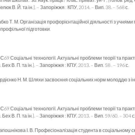
люк В. Й. та ін.]. – Запоріжжя : КПУ, 2014. – Вип. 38. – 568 с.
абко Т. М. Організація профорієнтаційної діяльності з учнями 
допрофільної підготовки.
С69 Соціальні технології. Актуальні проблеми теорії та практик
. Бех В. П. та ін.]. – Запоріжжя : КПУ, 2013. – Вип. 58 . – 196 с.
ордієнко Н. М. Шляхи засвоєння соціальних норм молоддю з ін
С69 Соціальні технології. Актуальні проблеми теорії та практик
. Бех В. П. та ін.]. – Запоріжжя : КПУ, 2013. – Вип. 59/60. – 304 с
апошнікова І. В. Професіоналізація студента в соціальному 