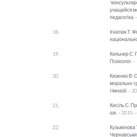
"консульти
учащейся мо
педагогіка. –
Ігнатюк Т. 
національног
Кельнер С. 
Психолог. – 
Кизенко В. 
морально-гро
гімназії. – 2
Кисіль С. Пр
шк. – 2015. –
Кузьмінова 
Чернавський 