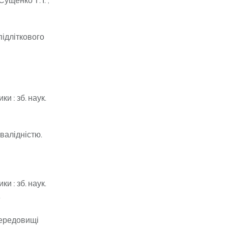
підліткового
и : зб. наук.
валідністю.
и : зб. наук.
.
середовищі