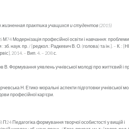
 жизненная практика учащихся и студентов (2015)
6 М74 Модернізація професійної освіти і навчання: проблеми
 зб. наук. пр. / [редкол.: Радкевич В. О. (голова) та ін.]. – К. : 
іс], 2014. – Вип. 4. – 208 с.
ов В. Формування уявлень учнівської молоді про життєвий і 
орчевська Н. Етико-моральні аспекти підготовки учнівської мо
дови професійної кар'єри.
8 П24 Педагогіка формування творчої особистості у вищій і
ній школах : зб. наук. праць / Клас. приват. ун-т ; [голов. ред. 