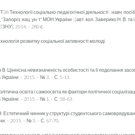
Т38 Технології соціально-педагогічної діяльності : навч. посіб
"Запоріз. нац. ун-т" МОН України ; [авт. кол. Заверико Н. В. та ін
[ЗНУ], 2014. – 280 с.
ехнологія розвитку соціальної активності молоді.
В. Ціннісна невизначеність особистості та її подолання засоб
України. – 2015. – № 3. – С. 5-13.
літична освіта і самоосвіта як фактори політичної соціалізаці
України. – 2015. – № 1. – С. 58-63.
. Естетичний чинник у структурі студентського самоврядуван
и. – 2015. – № 3. – С. 67-70.
ормування соціальної ініціативності старшокласників у контек