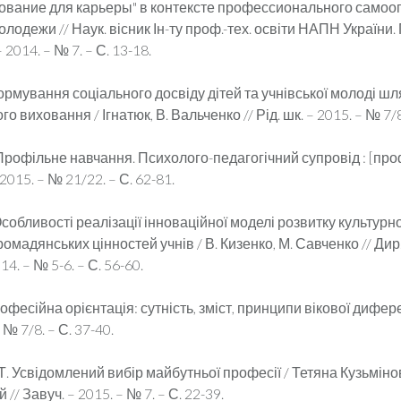
рование для карьеры" в контексте профессионального само
лодежи // Наук. вісник Ін-ту проф.-тех. освіти НАПН України.
 2014. – № 7. – С. 13-18.
Формування соціального досвіду дітей та учнівської молоді ш
о виховання / Ігнатюк, В. Вальченко // Рід. шк. – 2015. – № 7/8.
Профільне навчання. Психолого-педагогічний супровід : [проф
2015. – № 21/22. – С. 62-81.
Особливості реалізації інноваційної моделі розвитку культурн
мадянських цінностей учнів / В. Кизенко, М. Савченко // Дир. 
014. – № 5-6. – С. 56-60.
офесійна орієнтація: сутність, зміст, принципи вікової диферен
 № 7/8. – С. 37-40.
Т. Усвідомлений вибір майбутньої професії / Тетяна Кузьміно
// Завуч. – 2015. – № 7. – С. 22-39.