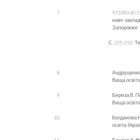
973383 60.5 
навч. заклад 
Запоріжжя : 
С. 225-232: Т
Андрущенко 
Вища освіта 
Береза В. По
Вища освіта 
Богданова Н
освіта Україн
Бондар К. Ф