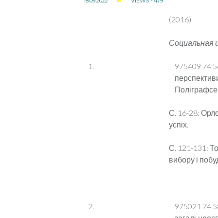
18.09.2022
VIEWS - 479
(2016)
Социальная и
975409 74.5
перспективи :
Поліграфсерв
С. 16-28: Орл
успіх.
С. 121-131: Т
вибору і побу
975021 74.5
загальноосвіт