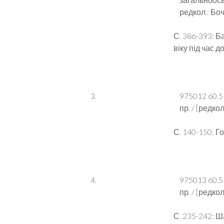
редкол.: Боче
С. 386-393: Б
віку під час 
975012 60.5 
пр. / [редкол
С. 140-150: Г
975013 60.5 
пр. / [редкол
С. 235-242: Ш