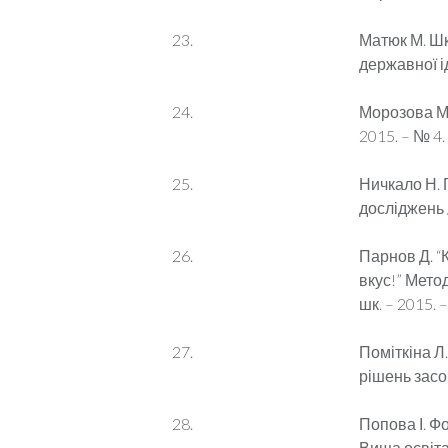
Матюк М. Шк
державної ід
Морозова М.
2015. – № 4. 
Ничкало Н. 
досліджень /
Парнов Д. “
вкус!” Мето
шк. – 2015. –
Поміткіна Л
рішень засоб
Попова І. Ф
Вища освіта 