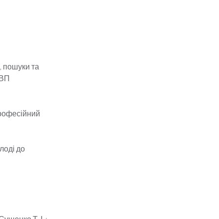
, пошуки та
[НВП
професійний
лоді до
Сущенко Т. І. ;