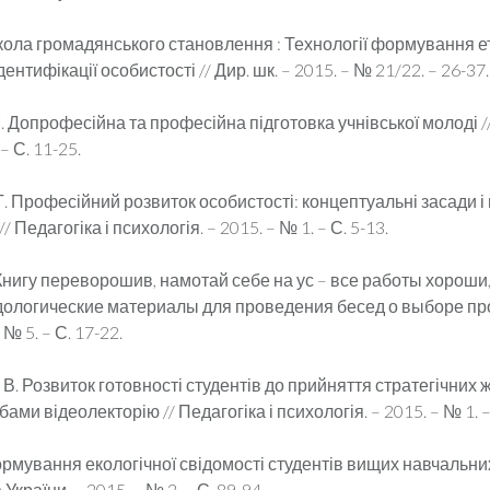
ола громадянського становлення : Технології формування ет
ентифікації особистості // Дир. шк. – 2015. – № 21/22. – 26-37.
 Допрофесійна та професійна підготовка учнівської молоді /
– С. 11-25.
Г. Професійний розвиток особистості: концептуальні засади і
/ Педагогіка і психологія. – 2015. – № 1. – С. 5-13.
Книгу переворошив, намотай себе на ус – все работы хороши
дологические материалы для проведения бесед о выборе про
 № 5. – С. 17-22.
. В. Розвиток готовності студентів до прийняття стратегічних 
ами відеолекторію // Педагогіка і психологія. – 2015. – № 1. –
ормування екологічної свідомості студентів вищих навчальних
України. – 2015. – № 2. – С. 89-94.