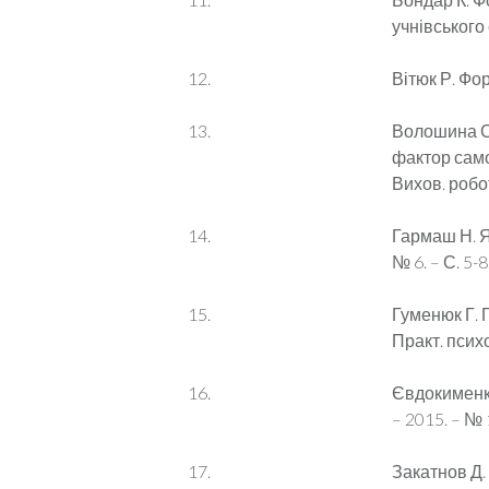
учнівського 
Вітюк Р. Фор
Волошина С.
фактор само
Вихов. робот
Гармаш Н. Я
№ 6. – С. 5-8
Гуменюк Г. 
Практ. психол
Євдокименко
– 2015. – № 1
Закатнов Д