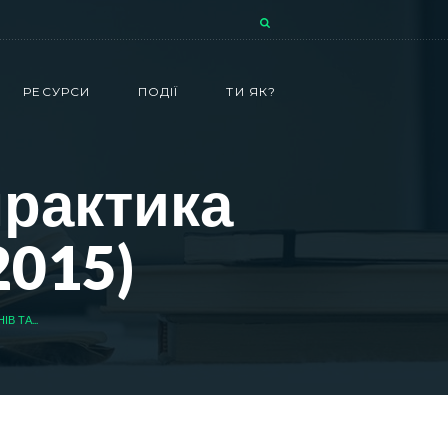
РЕСУРСИ
ПОДІЇ
ТИ ЯК?
практика
2015)
В ТА...