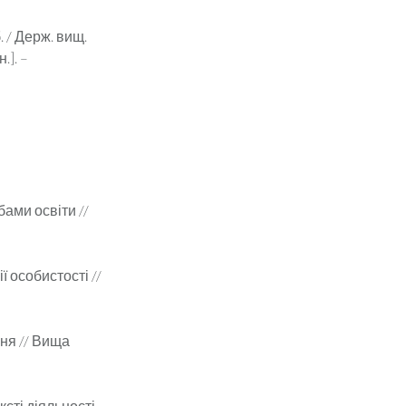
. / Держ. вищ.
.]. –
ами освіти //
ї особистості //
ня // Вища
сті діяльності