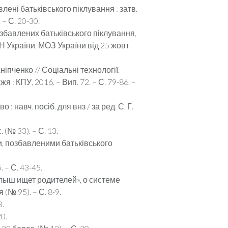
лені батьківського піклування : затв.
 – С. 20-30.
позбавлених батьківського піклування,
Н України, МОЗ України від 25 жовт.
ніпченко // Соціальні технології.
жя : КПУ, 2016. – Вип. 72. – С. 79-86. –
авч. посіб. для внз / за ред. С. Г.
(№ 33). – С. 13.
и, позбавленими батьківського
 – С. 43-45.
алыш ищет родителей», о системе
(№ 95). – С. 8-9.
3.
0.