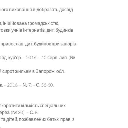
ного виховання відобразять досвід
, ініційована громадськістю,
товки учнів інтернатів, дит. будинків
православ. дит. будинок при запоріз.
д. кур'єр. – 2016. – 10 серп. лип. (№
 сирот жильем в Запорож. обл.
– 2016. – № 7. – С. 56-60.
 скоротити кількість спеціальних
рез. (№ 30). – С. 8.
та дітей, позбавлених батьк. прав, з
.