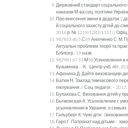
Державний стандарт соціального су
наказом М-ва соц. політики України 
Про внесення зміни в додаток 2 до 
й соціального захисту дітей до сі
2016 р. № 1219/1282/1131 // Офіц. в
987853 60.5 С69 Аніпченко С. М. Про
Актуальні проблеми теорії та практики
Бібліогр.: 19 назв.
982981 67.53 М58 Усиновлення в мі
Кузьменка. – К. : Центр учб. літ., 20
Афонина Д. Дайте вихованцеві дитбу
Батюк Н. Заклад тимчасового пере
піклування // Соц. педагог. – 2017. 
Булахова С. Виховання дітей у прий
Бычковская А. Усыновление с умом
усыновления в Украине, о семьях ко
Гальуберг К. Чужі діти : [виховання
Гаро Г. Патронат над дітьми – законо