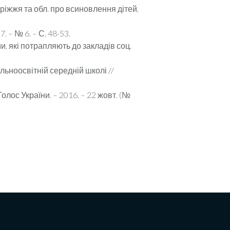
оріжжя та обл. про всиновлення дітей,
 – № 6. – С. 48-53.
и, які потрапляють до закладів соц.
льноосвітній середній школі //
олос України. – 2016. – 22 жовт. (№