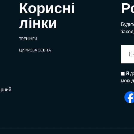
Корисні
Р
лінки
Будьте
заход
ТРЕНІНГИ
ЦИФРОВА ОСВІТА
Я д
моїх 
арний