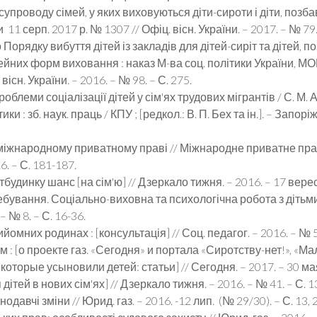
проводу сімей, у яких виховуються діти-сироти і діти, позбав
11 серп. 2017 р. № 1307 // Офіц. вісн. України. – 2017. – № 79.
Порядку вибуття дітей із закладів для дітей-сиріт та дітей, 
мейних форм виховання : наказ М-ва соц. політики України, МО
існ. України. – 2016. – № 98. – С. 275.
блеми соціалізації дітей у сім'ях трудових мігрантів / С. М. А
 : зб. наук. праць / КПУ ; [редкол.: В. П. Бех та ін.]. – Запоріж
жнародному приватному праві // Міжнародне приватне право : н
16. – С. 181-187.
динку шанс [на сім'ю] // Дзеркало тижня. – 2016. – 17 верес. 
бування. Соціально-виховна та психологічна робота з дітьм
– № 8. – С. 16-36.
омних родинах : [консультація] // Соц. педагог. – 2016. – № 5.
 : [о проекте газ. «Сегодня» и портала «Сиротству-нет!», «М
торые усыновили детей: статьи] // Сегодня. – 2017. – 30 мая 
 дітей в нових сім'ях] // Дзеркало тижня. – 2016. – № 41. – С. 1
давчі зміни // Юрид. газ. – 2016. -12 лип. (№ 29/30). – С. 13, 2