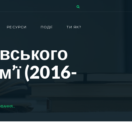
РЕСУРСИ
ПОДІЇ
ТИ ЯК?
івського
’ї (2016-
УВАННЯ...