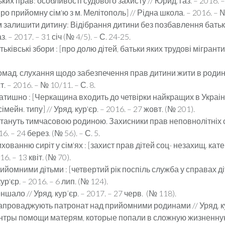
х прав: особливості судового захисту // Юрид. газ. – 2016. – 2
ро прийомну сім'ю з м. Мелітополь] // Рідна школа. – 2016. – №
им залишити дитину: Відібрання дитини без позбавлення батьк
 – 2017. – 31 січ (№ 4/5). – С. 24-25.
ківські збори : [про долю дітей, батьки яких трудові мігранти]
громад. слухання щодо забезпечення прав дитини жити в родині,
. – 2016. – № 10/11. – С. 8.
затишно : [Черкащина входить до четвірки найкращих в Украін
ейн. типу] // Уряд. кур'єр. – 2016. – 27 жовт. (№ 201).
стануть тимчасовою родиною. Захисники прав неповнолітніх 
6. – 24 берез. (№ 56). – С. 5.
ованню сиріт у сім'ях : [захист прав дітей соц- незахищ. кат
16. – 13 квіт. (№ 70).
йомними дітьми : [четвертий рік поспіль служба у справах ді
р'єр. – 2016. – 6 лип. (№ 124).
шало // Уряд. кур’єр. – 2017. – 27 черв. (№ 118).
запроваджують патронат над прийомними родинами // Уряд. кур'
центры помощи матерям, которые попали в сложную жизненну