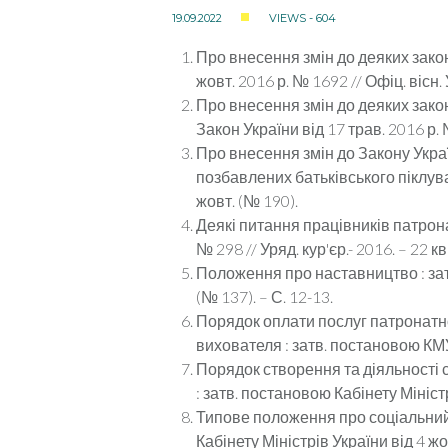
19.09.2022
VIEWS - 604
Про внесення змін до деяких закон
жовт. 2016 р. № 1692 // Офіц. вісн. 
Про внесення змін до деяких зако
Закон України від 17 трав. 2016 р. 
Про внесення змін до Закону Украї
позбавлених батьківського піклуван
жовт. (№ 190).
Деякі питання працівників патрона
№ 298 // Уряд. кур'єр.- 2016. – 22 кв
Положення про наставництво : затв.
(№ 137). – С. 12-13.
Порядок оплати послуг патронатно
вихователя : затв. постановою КМУ в
Порядок створення та діяльності 
: затв. постановою Кабінету Міністрі
Типове положення про соціальний г
Кабінету Міністрів України від 4 жов