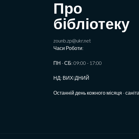
Про
бібліотеку
zounb.zp@ukr.net
Часи Роботи:
ПН - СБ: 09:00 - 17:00
НД: ВИХIДНИЙ
Останній день кожного місяця - саніт