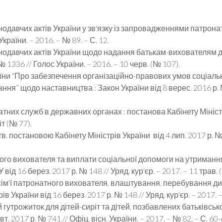
одавчих актів України у зв'язку із запровадженнями патронат
України. – 2016. – № 89. – С. 12.
нодавчих актів України щодо надання батькам-вихователям д
№ 1336 // Голос України. – 2016. – 10 черв. (№ 107).
ни “Про забезпечення організаційно-правових умов соціальног
ня” щодо наставництва : Закон України від 8 верес. 2016 р. №
тних служб в державних органах : постанова Кабінету Міністрі
іт (№ 77).
 постановою Кабінету Міністрів України від 4 лип. 2017 р. № 46
го вихователя та виплати соціальної допомоги на утримання 
ід 16 берез. 2017 р. № 148 // Уряд. кур'єр. – 2017. – 11 трав. (
сім'ї патронатного вихователя, влаштування, перебування ди
в України від 16 берез. 2017 р. № 148 // Уряд. кур'єр. – 2017. – 
утрожиток для дітей-сиріт та дітей, позбавлених батьківсько
т. 2017 р. № 741 // Офіц. вісн. України. – 2017. – № 82. – С. 60-