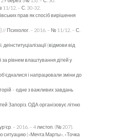
9 берез. (№ 13). – С. 30.
 11/12. – С. 30-32.
івських прав як спосіб вирішення
 // Психолог. – 2016. – № 11/12. – С.
 деінституціалізації (відмови від
і за рівнем влаштування дітей у
об'єдналися і напрацювали зміни до
егорій – одне з важливих завдань
тей Запоріз. ОДА організовує літню
єр. – 2016. – 4 листоп. (№ 207).
ю ситуацию («Мечта Марты», «Точка