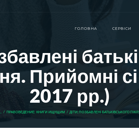
ГОЛОВНА
СЕРВІСИ
озбавлені батьк
ня. Прийомні сім
2017 рр.)
...
ПРАВОВЕДЕНИЕ: КНИГИ ИЩУЩИМ
ДІТИ, ПОЗБАВЛЕНІ БАТЬКІВСЬКОГО ПІКЛ