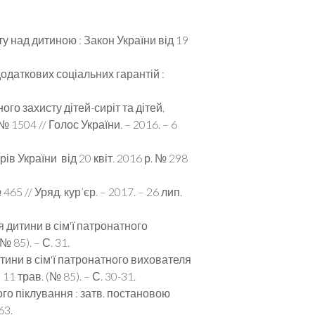
у над дитиною : Закон України від 19
одаткових соціальних гарантій :
о захисту дітей-сиріт та дітей,
 1504 // Голос України. – 2016. – 6
в України від 20 квіт. 2016 р. № 298
5 // Уряд. кур’єр. – 2017. – 26 лип.
дитини в сім'ї патронатного
№ 85). – С. 31.
тини в сім'ї патронатного вихователя
11 трав. (№ 85). – С. 30-31.
го піклування : затв. постановою
63.