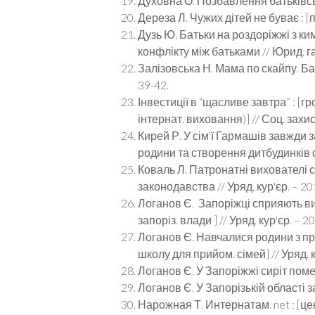
Духовна О. Позбавлення батьківськи
Дереза Л. Чужих дітей не буває : [п
Дузь Ю. Батьки на роздоріжжі з к
конфлікту між батьками // Юрид. газ.
Залізовська Н. Мама по скайпу. Бать
39-42.
Інвестиції в “щасливе завтра” : [
інтернат. виховання)] // Соц. захист
Кирей Р. У сім'ї Гармашів завжди 
родини та створення дитбудинків сім
Коваль Л. Патронатні вихователі 
законодавства // Уряд. кур'єр. – 201
Логанов Є. Запоріжці сприяють вих
запоріз. влади ] // Уряд. кур'єр. – 20
Логанов Є. Навчалися родини з при
школу для прийом. сімей] // Уряд. ку
Логанов Є. У Запоріжжі сиріт помен
Логанов Є. У Запорізькій області 
Нарожная Т. Интернатам. net : [