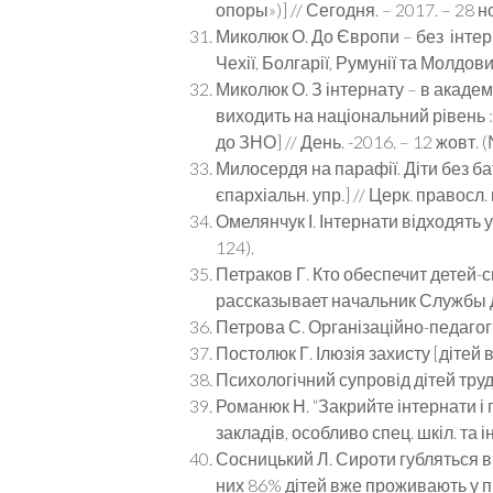
опоры»)] // Сегодня. – 2017. – 28 но
Миколюк О. До Європи – без інтер
Чехії, Болгарії, Румунії та Молдови 
Миколюк О. З інтернату – в академ
виходить на національний рівень : [
до ЗНО] // День. -2016. – 12 жовт. (
Милосердя на парафії. Діти без ба
єпархіальн. упр.] // Церк. правосл. г
Омелянчук І. Інтернати відходять у
124).
Петраков Г. Кто обеспечит детей-
рассказывает начальник Службы дет
Петрова С. Організаційно-педагогіч
Постолюк Г. Ілюзія захисту [дітей в
Психологічний супровід дітей трудов
Романюк Н. “Закрийте інтернати і п
закладів, особливо спец. шкіл. та ін
Сосницький Л. Сироти губляться в д
них 86% дітей вже проживають у прий