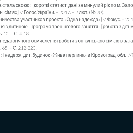
тала своєю : [короткі статист. дані за минулий рік по м. Зап
сім'ях] // Голос України. – 2017. – 2 лют. (№ 20).
ичества участников проекта «Одна надежда»] // Фокус. – 2017.
я з дитиною. Програма тренінгового заняття : [робота з дітьм
 10. – С. 4-18.
едагогічного осмислення роботи з опікунською сім'єю в зага
. 65. – С. 212-220.
[недерж. дит. будинок «Жива перлина» в Кіровоград. обл.] //Г