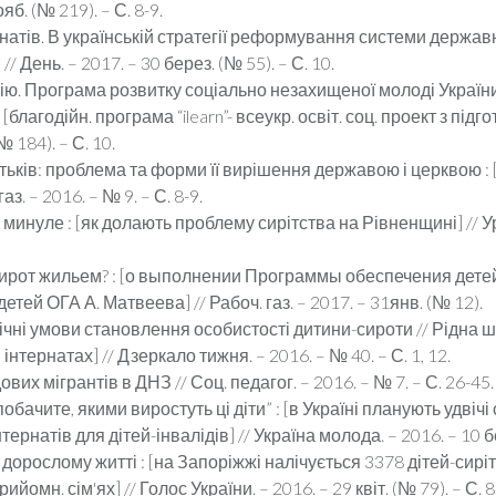
яб. (№ 219). – С. 8-9.
натів. В українській стратегії реформування системи держав
// День. – 2017. – 30 берез. (№ 55). – С. 10.
ію. Програма розвитку соціально незахищеної молоді України
благодійн. програма “ilearn”- всеукр. освіт. соц. проект з підго
№ 184). – С. 10.
тьків: проблема та форми її вирішення державою і церквою : [
аз. – 2016. – № 9. – С. 8-9.
 минуле : [як долають проблему сирітства на Рівненщині] // Уря
сирот жильем? : [о выполнении Программы обеспечения детей
ей ОГА А. Матвеева] // Рабоч. газ. – 2017. – 31янв. (№ 12).
ні умови становлення особистості дитини-сироти // Рідна шк. 
 інтернатах] // Дзеркало тижня. – 2016. – № 40. – С. 1, 12.
их мігрантів в ДНЗ // Соц. педагог. – 2016. – № 7. – С. 26-45.
обачите, якими виростуть ці діти” : [в Україні планують удвічі
тернатів для дітей-інвалідів] // Україна молода. – 2016. – 10 бе
орослому житті : [на Запоріжжі налічується 3378 дітей-сиріт 
омн. сім'ях] // Голос України. – 2016. – 29 квіт. (№ 79). – С. 8