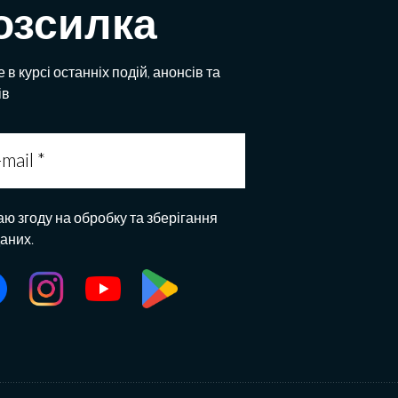
озсилка
 в курсі останніх подій, анонсів та
ів
аю згоду на обробку та зберігання
даних.