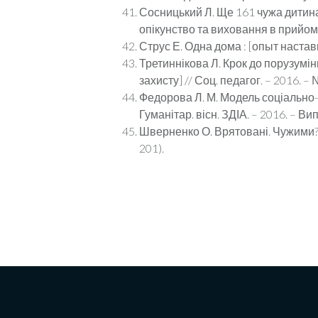
Сосницький Л. Ще 161 чужа дитина с
опікунство та виховання в прийомн. 
Струс Е. Одна дома : [опыт наставн
Третиннікова Л. Крок до порузумінн
захисту] // Соц. педагог. – 2016. – №
Федорова Л. М. Модель соціально-п
Гуманітар. вісн. ЗДІА. – 2016. – Вип
Шверненко О. Врятовані. Чужими? : 
201).