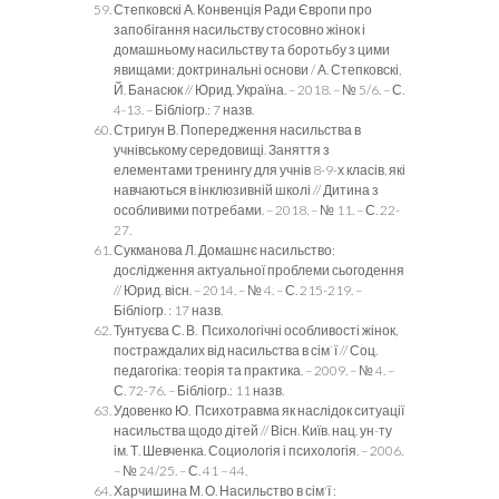
Степковскі А. Конвенція Ради Європи про
запобігання насильству стосовно жінок і
домашньому насильству та боротьбу з цими
явищами: доктринальні основи / А. Степковскі,
Й. Банасюк // Юрид. Україна. – 2018. – № 5/6. – С.
4-13. – Бібліогр.: 7 назв.
Стригун В. Попередження насильства в
учнівському середовищі. Заняття з
елементами тренингу для учнів 8-9-х класів, які
навчаються в інклюзивній школі // Дитина з
особливими потребами. – 2018. – № 11. – С. 22-
27.
Сукманова Л. Домашнє насильство:
дослідження актуальної проблеми сьогодення
// Юрид. вісн. – 2014. – № 4. – С. 215-219. –
Бібліогр. : 17 назв.
Тунтуєва С. В. Психологічні особливості жінок,
постраждалих від насильства в сім`ї // Соц.
педагогіка: теорія та практика. – 2009. – № 4. –
С. 72-76. – Бібліогр.: 11 назв.
Удовенко Ю. Психотравма як наслідок ситуації
насильства щодо дітей // Вісн. Київ. нац. ун-ту
ім. Т. Шевченка. Социологія і психологія. – 2006.
– № 24/25. – С. 41 – 44.
Харчишина М. О. Насильство в сім'ї :