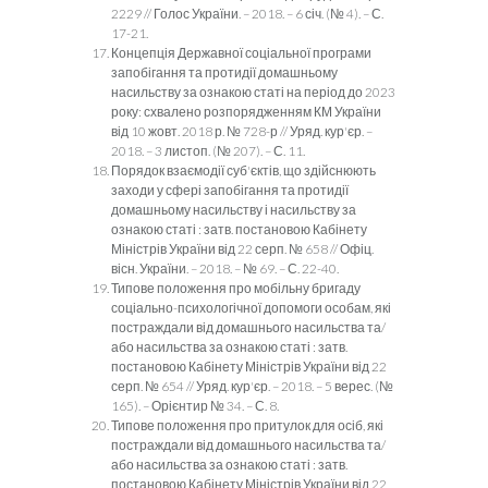
2229 // Голос України. – 2018. – 6 січ. (№ 4). – С.
17-21.
Концепція Державної соціальної програми
запобігання та протидії домашньому
насильству за ознакою статі на період до 2023
року: схвалено розпорядженням КМ України
від 10 жовт. 2018 р. № 728-р // Уряд. кур'єр. –
2018. – 3 листоп. (№ 207). – С. 11.
Порядок взаємодії суб'єктів, що здійснюють
заходи у сфері запобігання та протидії
домашньому насильству і насильству за
ознакою статі : затв. постановою Кабінету
Міністрів України від 22 серп. № 658 // Офіц.
вісн. України. – 2018. – № 69. – С. 22-40.
Типове положення про мобільну бригаду
соціально-психологічної допомоги особам, які
постраждали від домашнього насильства та/
або насильства за ознакою статі : затв.
постановою Кабінету Міністрів України від 22
серп. № 654 // Уряд. кур'єр. – 2018. – 5 верес. (№
165). – Орієнтир № 34. – С. 8.
Типове положення про притулок для осіб, які
постраждали від домашнього насильства та/
або насильства за ознакою статі : затв.
постановою Кабінету Міністрів України від 22