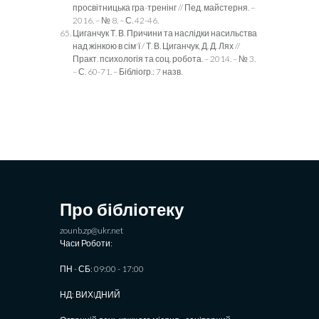
просвітницька гра-тренінг // Пед. майстерня. –
2016. – № 8. – С. 42-46.
Циганчук Т. В. Причини та наслідки насильства
над жінкою в сім'ї / Т. В. Циганчук, Д. Д. Лях //
Практ. психологія та соц. робота. – 2014. – № 3.
– С. 60-71. – Бібліогр.: 7 назв.
Про бібліотеку
zounb.zp@ukr.net
Часи Роботи:
ПН - СБ: 09:00 - 17:00
НД: ВИХIДНИЙ