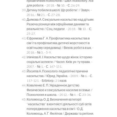
проактичних психологів // Шкіл. психологу. Усе
для роботи. – 2018. – № 10. – С. 26-29.
Дитину побили в школі. Що роботи? // Завуч. –
2016. – № 21. – С. 27-28.
Дьякова А. Сексуальне насильство над дітьми:
Разюча різниця між офіційними даними та
реальністю // Соц. педагог. – 2018. – № 10. – С.
25-27.
Єфремова Г. А. Профілактика насильства в
сім'ї та профілактика дитячої жорстокості в
освітньому середовищі // Вихов. робота в шк. –
2018. – № 3. – 5-9.
Ілікчієва К. І. Насильство щодо жінок: історико-
соціальні аспекти // Часоп. Київ. ун-ту права. –
2007. – № 1. – С. 147-151.
Йосипів А. Психолого-педагогічні причини
насильства // Юрид. Україна. – 2009. – № 6. – С.
117-121. – Бібліогр.: 21 назв.
Коваленко Е. П. Украденное детство.
Физическое и сексуальное насилие в семье //
Психология и школа. – 2012. – № 4. – С. 23-36.
Коломоєць О. Д. Визначення категорії
"насильство" в контексті діяльності суб'єктів
попередження насильства в сім'ї / О. Д.
Коломоєць, А. Г. Феліпов // Держава та регіони.