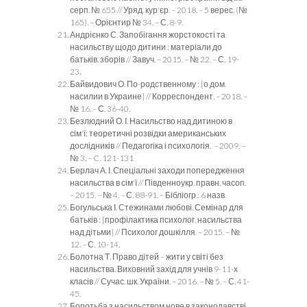
серп. № 655 // Уряд. кур'єр. – 2018. – 5 верес. (№
165). – Орієнтир № 34. – С. 8-9.
Андрієнко С. Запобігання жорстокості та
насильству щодо дитини : матеріали до
батьків. зборів // Завуч. – 2015. – № 22. – С. 19-
23.
Байвидович О. По-родственному : [о дом.
насилии в Украине] // Корреспондент. – 2018. –
№ 16. – С. 36-40.
Безлюдний О. І. Насильство над дитиною в
сім'ї: теоретичні розвідки американських
дослідників // Педагогіка і психологія. – 2009. –
№ 3. – C. 121-131
Берлач А. І. Спеціальні заходи попередження
насильства в сім'ї // Південноукр. правн. часоп.
– 2015. – № 4. – С. 88-91. – Бібліогр.: 6 назв.
Богульська І. Стежинами любові. Семінар для
батьків : [профілактика психолог. насильства
над дітьми] // Психолог дошкілля. – 2015. – №
12. – С. 10-14.
Болотна Т. Право дітей – жити у світі без
насильства. Виховний захід для учнів 9-11-х
класів // Сучас. шк. України. – 2016. – № 5. – С. 41-
45.
Боротьба з насильством нове в законодавстві