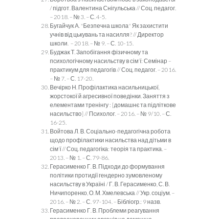
/ підгот. Валентина Снігульська // Соц. педагог.
– 2018. – № 3. – С. 4-5.
Бугайчук А. "Безпечна школа" Як захистити
учнів від цькувань та насилля? // Директор
школи. – 2018. – № 9. – С. 10-15.
Буджак Т. Запобігання фізичному та
психологічному насильству в сім'ї: Семінар –
практикум для педагогів // Соц. педагог. – 2016.
– № 7. – С. 17-20.
Вечірко Н. Профілактика насильницької,
жорстокої й агресивної поведінки. Заняття з
елементами тренінгу : [домашнє та підліткове
насильство] // Психолог. – 2016. – № 9/10. – С.
16-25.
Войтова Л. В. Соціально-педагогічна робота
щодо профілактики насильства над дітьми в
сім'ї // Соц. педагогіка: теорія та практика. –
2013. – № 1. – С. 79-86.
Герасименко Г. В. Підходи до формування
політики протидії гендерно зумовленому
насильству в Україні / Г. В. Герасименко, С. В.
Ничипоренко, О. М. Хмелевська // Укр. соціум. –
2016. – № 2. – С. 97-104. – Бібліогр.: 9 назв.
Герасименко Г. В. Проблеми реагування