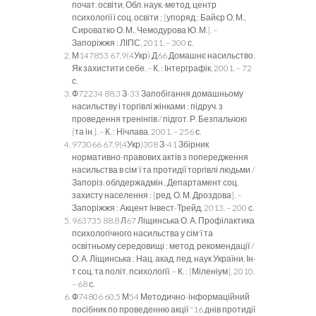
почат. освіти, Обл. наук.-метод. центр
психології і соц. освіти ; [упоряд.: Байєр О. М.,
Сироватко О. М., Чемодурова Ю. М.]. –
Запоріжжя : ЛІПС, 2011. – 300 с.
М147853 67.9(4Укр) Д66 Домашнє насильство.
Як захистити себе. – К. : Інтерграфік, 2001. – 72
с.
Ф72234 88.3 З-33 Запобігання домашньому
насильству і торгівлі жінками : підруч. з
проведення тренінгів / підгот. Р. Безпальчою
[та ін.]. – К. : Нічлава, 2001. – 256 с.
973066 67.9(4Укр)308 З-41 Збірник
нормативно-правових актів з попередження
насильства в сім'ї та протидії торгівлі людьми /
Запоріз. облдержадмін., Департамент соц.
захисту населення ; [ред. О. М. Дроздова]. –
Запоріжжя : Акцент Інвест-Трейд, 2013. – 200 с.
963735 88.8 Л67 Ліщинська О. А. Профілактика
психологічного насильства у сім'ї та
освітньому середовищі : метод. рекомендації /
О. А. Ліщинська ; Нац. акад. пед. наук України, Ін-
т соц. та політ. психології. – К. : [Міленіум], 2010.
– 68 с.
Ф74806 60.5 М54 Методично-інформаційний
посібник по проведенню акції "16 днів протидії