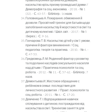
правоохоронних органів на домашнє
насильство крізь призму громадської думки //
Демографія та соц. економіка. – 2018. – № 1
(32). – С. 43-57. – Бібліогр.: 16 назв.
Головницька А. Покарання, обмеження й
дозволи: Просвітний тренінг для батьків щодо
запобігання насильству й жорстокості в сім'ї та
дитячому колективі // Шкіл. світ. – 2017. – № 5
(берез.). -С. 9-16.
Гончарова Т. В. Насильство дітей у сім`ї: умови,
причини й фактори виникнення // Соц.
педагогіка: теорія та практика. – 2010. – № 4. –
С. 47-53.
Гридковець Л. М. Родинний фактор у розвитку
та подоланні наслідків сексуального насилля
над дітьми // Практична психологія та соц.
робота. – 2012. – № 11. – С. 57-62. – Бібліогр.: 7
назв.
Дементьева И. Жестокое обращение с
ребёнком в семье: последствия для
личностного развития // Практ. психологія та
соц. робота. – 2011. – № 6. – С. 17-20.
Демченко Т. І. Відпрацювання навичок
спілкування з дитиною, постраждалою від
насильства в сім'ї: Тренінгове заняття для