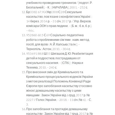
учебник по проведению тренингов / [подгот. Р.
Безпальчей]. – К. : [НИЧЛАВА], 2001. – 252 с.
Бр3382 67.9(4Укр)308 С28 Сексуальне
насильство, пов'язане з конфліктом в Україні :
14 берез. 2014 р. – 31 січ. 2017 р. / Упр. Верхов.
комісара ООН з прав людини. – [Б. м. : б. в., б. р.].
– 46 c.
952860 60.5 С69 Соціально-педагогічна
робота з проблемними сім'ями : навч.-метод.
посіб. для вузів / А. Й. Капська [та ін.]. –
Тернопіль : Астон, 2010. – 304 с.
953691 88.8 Ш55 Шигашов Д. Ю. Реабилитация
детей и подростков, пострадавших от
сексуального насилия. – [СПб.] : Наука и
Техника, 2010. – 240 с.
Про внесення змін до Кримінального та
Кримінально процесуального кодексів України
з метою реалізації Положень Конвенції Ради
Європи про запобігання насильству стосовно
жінок і домашньому насильству з цими
явищами : Закон України від 6 груд. 2017 р. №
2227 // Голос України. – 2018. – 11 січ (№ 6). – С.
3.
Про запобігання та протидію домашньому
насильству : Закон України від 7 груд. 2017 р. №