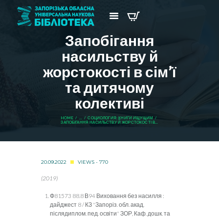
Запобігання
насильству й
жорстокості в сім’ї
та дитячому
колективі
HOME
...
СОЦИОЛОГИЯ: КНИГИ ИЩУЩИМ
ЗАПОБІГАННЯ НАСИЛЬСТВУ Й ЖОРСТОКОСТІ В...
20.09.2022
VIEWS - 770
(2019)
Ф81573 88.8 В94 Виховання без насилля :
дайджест 8 / КЗ "Запоріз. обл. акад.
післядиплом. пед. освіти" ЗОР, Каф. дошк. та