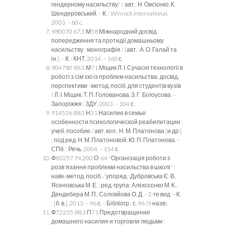
гендерному насильству" / авт.: Н. Овсієнко, К.
Шендеровський. – К. : Winrock international,
2003. – 60 c.
980070 67.5 М58 Міжнародний досвід
попередження та протидії домашньому
насильству : монографія / [авт.: А. О. Галай та
ін.]. – К. : КНТ, 2014. – 160 с.
904780 88.5 М71 Міщик Л. І. Сучасні технології в
роботі з сім'єю із проблем насильства: досвід,
перспективи : метод. посіб. для студентів вузів
/ Л. І. Міщик, Т. П. Голованова, З. Г. Білоусова. –
Запоріжжя : ЗДУ, 2003. – 104 с.
914536 88.5 Н31 Насилие в семье:
особенности психологической реабилитации :
учеб. пособие / авт. кол.: Н. М. Платонова [и др.]
; под ред. Н. М. Платоновой, Ю. П. Платонова. –
СПб. : Речь, 2004. – 154 с.
Ф83257 74.200 О-64 "Організація роботи з
розв'язання проблеми насильства в школі" :
навч.-метод. посіб. / упоряд.: Дубровська Є. В.,
Ясеновська М. Е. ; ред. група: Алєксєєнко М. К.,
Дендебера М. П., Соловйова О. Д. – 2-ге вид. – К.
: [б. в.], 2013. – 96 с. – Бібліогр.: с. 96 (9 назв).
Ф72235 88.3 П71 Предотвращение
домашнего насилия и торговли людьми :