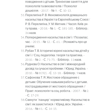
поводження з дітьми. Тренінгове заняття для
психологів та вихователів // Психолог
дошкілля. – 2017. – № 9. – С. 10-13.
Перелигіна Р. В. Феноменологія домашнього
насильства в Україні та Європейському Союзі /
Р. В. Перелигіна, У. М. Митник // Часоп. Київ. ун-
ту права. – 2018. – № 1. – С. 181-185. – Бібліогр.:
36 назв.
Попередження насильства в сім'ї // Позаклас.
час. – 2015. – № 12. – С. 61. – (Розкажіть про це
учням).
Рубан Т. В. Історичні корені насильства дітей у
сім`ї // Соц. педагогіка: теорія та практика. –
2010. – № 2. – С. 71-75. – Бібліогр.: 11 назв.
Руднєва О. Насильство в сім'ї: міжнародний
досвід та сучасні проблеми // Юрид. Україна. –
2010. – № 8 (92). – С. 13-18. – Бібліогр.: 9 назв.
Сафонова Т. Я. Жестокое обращение с
детьми: Обучение навыкам работы с детьми,
пострадавшими от жестокого обращения //
Практ. психологія та соц. робота. – 2007. – № 2.
– С. 17-29.
Скинути “панцир” нормативізму. Насильство в
сім'ї: як захиститися // Юрид. вісн. України. –
2016. – № 41. – С. 14-15.