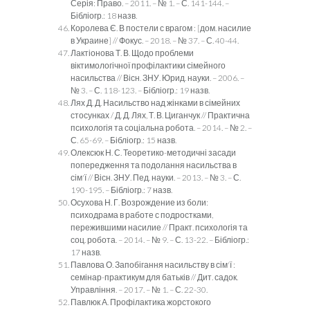
Серія: Право. – 2011. – № 1. – С. 141-144. –
Бібліогр.: 18 назв.
Королева Є. В постели с врагом : [дом. насилие
в Украине] // Фокус. – 2018. – № 37. – С. 40-44.
Лактіонова Т. В. Щодо проблеми
віктимологічної профілактики сімейного
насильства // Вісн. ЗНУ. Юрид. науки. – 2006. –
№ 3. – С. 118-123. – Бібліогр.: 19 назв.
Лях Д. Д. Насильство над жінками в сімейних
стосунках / Д. Д. Лях, Т. В. Циганчук // Практична
психологія та соціальна робота. – 2014. – № 2. –
С. 65-69. – Бібліогр.: 15 назв.
Олексюк Н. С. Теоретико-методичні засади
попередження та подолання насильства в
сім'ї // Вісн. ЗНУ. Пед. науки. – 2013. – № 3. – С.
190-195. – Бібліогр.: 7 назв.
Осухова Н. Г. Возрождение из боли:
психодрама в работе с подростками,
пережившими насилие // Практ. психологія та
соц. робота. – 2014. – № 9. – С. 13-22. – Бібліогр.:
17 назв.
Павлова О. Запобігання насильству в сім'ї :
семінар-практикум для батьків // Дит. садок.
Управління. – 2017. – № 1. – С. 22-30.
Павлюк А. Профілактика жорстокого