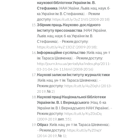
наукової бібліотеки України ім. В.
Стефаника
(НАН Укаїни, Львів. нац. наук. б-
ка України ім. В. Стефаника). – Режим
доступу: https://cutt.ly/3yZ1NiS (2008-2018)
Збірник праць Науково-дослідного
інституту пресознавства
(НАН України,
Львів. нац. наук. б-ка України ім. В.
Стефаника). – Режим доступу:
https://cutt.ly/4yZ13DZ (2009-2018);
Інформаційне суспільство
(Київ. нац. ун-т
ім. Тараса Шевченка). – Режим доступу:
http://journ.knu.ua/periodyka/index.php/2011-
03-31-04-24-11.html (2008-2016)
Наукові записки Інституту журналістики
(Київ. нац. ун-т ім. Тараса Шевченка). –
Режим доступу: https://cutt.ly/4yZ0qhJ (2013-
2019, № 2)
Наукові праці Національної бібліотеки
України ім. В. І. Вернадського
(Нац. б-ка
України ім. В. І. Вернадського НАН України). –
Режим доступу: https://cutt.ly/KyZ0oDq
(2009-2019, вип. 55);
Образ
(Київ. нац. ун-т ім. Тараса Шевченка).
– Режим доступу: https://cutt.ly/fyZ0sqY
(2014-2019, № 1);