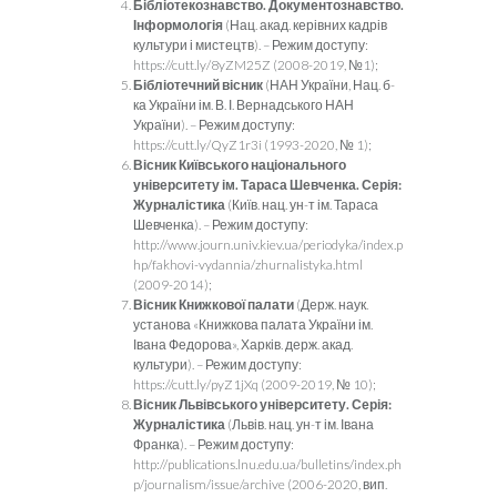
Бібліотекознавство. Документознавство.
Інформологія
(Нац. акад. керівних кадрів
культури і мистецтв). – Режим доступу:
https://cutt.ly/8yZM25Z (2008-2019, №1);
Бібліотечний вісник
(НАН України, Нац. б-
ка України ім. В. І. Вернадського НАН
України). – Режим доступу:
https://cutt.ly/QyZ1r3i (1993-2020, № 1);
Вісник Київського національного
університету ім. Тараса Шевченка. Серія:
Журналістика
(Київ. нац. ун-т ім. Тараса
Шевченка). – Режим доступу:
http://www.journ.univ.kiev.ua/periodyka/index.p
hp/fakhovi-vydannia/zhurnalistyka.html
(2009-2014);
Вісник Книжкової палати
(Держ. наук.
установа «Книжкова палата України ім.
Івана Федорова», Харків. держ. акад.
культури). – Режим доступу:
https://cutt.ly/pyZ1jXq (2009-2019, № 10);
Вісник Львівського університету. Серія:
Журналістика
(Львів. нац. ун-т ім. Івана
Франка). – Режим доступу:
http://publications.lnu.edu.ua/bulletins/index.ph
p/journalism/issue/archive (2006-2020, вип.