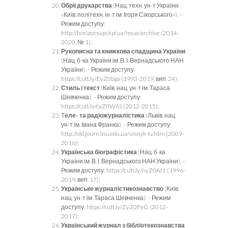
Обрії друкарства
(Нац. техн. ун-т України
«Київ. політехн. ін-т ім. Ігоря Сікорського»). –
Режим доступу:
http://horizons.vpi.kpi.ua/issue/archive (2014-
2020, № 1);
Рукописна та книжкова спадщина України
(Нац. б-ка України ім. В. І. Вернадського НАН
України). – Режим доступу:
https://cutt.ly/EyZ0bga (1993-2019, вип. 24);
Стиль і текст
(Київ. нац. ун-т ім. Тараса
Шевченка). – Режим доступу:
https://cutt.ly/cyZ0W6S (2012-2015);
Т
еле- та радіожурналістика
(Львів. нац.
ун-т ім. Івана Франка). – Режим доступу:
http://old.journ.lnu.edu.ua/visnyk-tv.htm (2009-
2016);
Українська біографістика
(Нац. б-ка
України ім. В. І. Вернадського НАН України). –
Режим доступу: https://cutt.ly/nyZ0Af1 (1996-
2019, вип. 17);
Українське журналістикознавство
(Київ.
нац. ун-т ім. Тараса Шевченка). – Режим
доступу: https://cutt.ly/ZyZ0FeG (2012-
2017);
Український журнал з бібліотекознавства