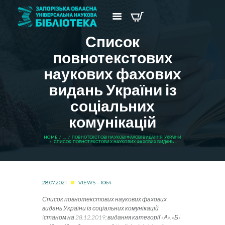
Список
повнотекстових
наукових фахових
видань України із
соціальних
комунікацій
HOME
...
ПОВНОТЕКСТОВІ НАУКОВІ ФАХОВІ ВИДАННЯ УКРАЇНИ
СПИСОК ПОВНОТЕКСТОВИХ НАУКОВИХ ФАХОВИХ ВИДАНЬ...
28.07.2021
VIEWS - 1064
Список повнотекстових наукових фахових
видань України
і
з соціальних комунікацій
(станом на 28.12.2019; видання категорії «А», «Б»