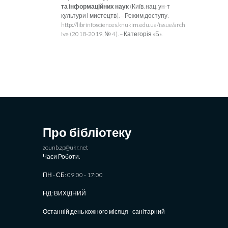
та інформаційних наук
(Київ. нац. ун-т
культури і мистецтв). – Режим доступу:
http://librinfosciences.knukim.edu.ua/issue/arch
ive (2018-2019, № 4). – Категорія «Б».
Про бібліотеку
zounb.zp@ukr.net
Часи Роботи:
ПН - СБ: 09:00 - 17:00
НД: ВИХIДНИЙ
Останній день кожного місяця - санітарний