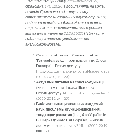
– відповідно до реєстру (
http
://
nfv
.
ukrintei
.
ua
/)
станом на 17.03.2020) з посиланнями на архіви
номерів. Практично всі цитуються у
вітчизняних та міжнародних наукометричних,
реферативних базах даних. Розташовані за
алфавітом назв із зазначеними доступними
випусками (станом на 02.06.2020). Публікації у
виданнях, як правило, українською та
англійською мовами.
Communications and Communicative
Technologies
(Дніпров. нац. ун-т ім. Олеся
Гончара). – Режим доступу:
https://cct.dp.ua/index.php/journal/issue/archive
(2016-2020, вип. 20);
Актуальні питання масової комунікації
(Київ. нац. ун-т ім. Тараса Шевченка). –
Режим доступу: http://comstudies.org/archive/
(2000-2019, вип. 25)
Библиотеки национальных академий
наук: проблемы функционирования,
тенденции развития
(Нац. б-ка України ім.
В. І. Вернадського НАН України). – Режим
доступу: https://cutt.ly/hyZMNdl (2000-2019,
вип. 17)