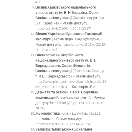
48);
Вісник Харківського національного
університету ім. В. Н. Каразіна. Серія:
Соціальні комунікації
(Харків. нац. ун-т ім.
В. Н. Каразіна). – Режим доступу:
https://cutt.ly/iyZ1OUh (2013-2017)
Вісник Харківської державної академії
культури
(Харків. держ. акад. культури). –
Режим доступу: https://cutt.ly/cyZ1Exo (2015-
2019, вип. 54)
Вчені записки Таврійського
національного університету ім. В. І.
Вернадського. Серія: Філологія.
Соціальні комунікації
(Таврійський нац. ун-
т ім. В. І. Вернадського). – Режим доступу:
http://www.philol.vernadskyjournals.in.ua/archi
ve/ (2017-2019, № 4). – Категорія «Б»;
Д
ержава та регіони. Серія: Соціальні
комунікації
(Класич. приват. ун-т). – Режим
доступу: https://cutt.ly/EyZ1F9I (2010-2020,
№ 2);
Журналістика
(Київ. нац. ун-т ім. Тараса
Шевченка). – Режим доступу:
https://cutt.ly/fyZ1Z3J (2014-2016);
Записки Львівської національної