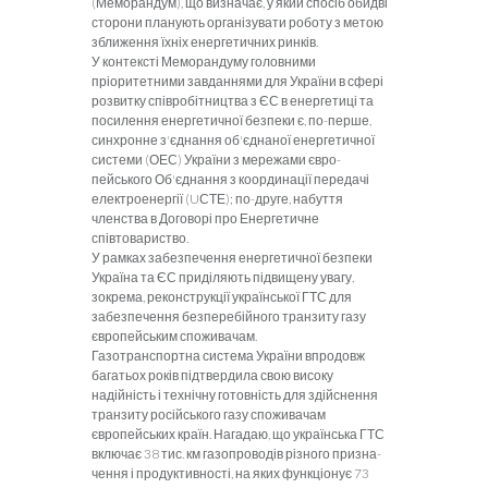
(Меморандум), що визначає, у який спосіб обидві
сторони планують організувати роботу з метою
зближення їхніх енерге­тичних ринків.
У контексті Меморандуму головними
пріоритетни­ми завданнями для України в сфері
розвитку співро­бітництва з ЄС в енергетиці та
посилення енергетичної безпеки є, по-перше,
синхронне з'єднання об'єднаної енергетичної
системи (ОЕС) України з мережами євро­
пейського Об'єднання з координації передачі
електрое­нергії (
U
СТЕ); по-друге, набуття
членства в Договорі про Енергетичне
співтовариство.
У рамках забезпечення енергетичної безпеки
Україна та ЄС приділяють підвищену увагу,
зокрема, реконструкції української ГТС для
забезпечення безпе­ребійного транзиту газу
європейським споживачам.
Газотранспортна система України впродовж
багать­ох років підтвердила свою високу
надійність і технічну готовність для здійснення
транзиту російського газу споживачам
європейських країн. Нагадаю, що українсь­ка ГТС
включає 38 тис. км газопроводів різного призна­
чення і продуктивності, на яких функціонує 73