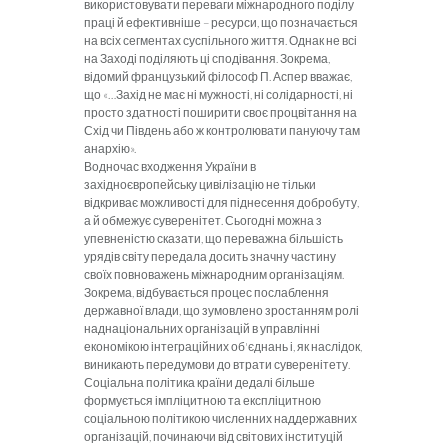
використовувати переваги міжнародного поділу
праці й ефективніше – ресурси, що позначається
на всіх сегментах суспільного життя. Однак не всі
на За­ході поділяють ці сподівання. Зокрема,
відомий фран­цузький філософ П. Аспер вважає,
що «…Захід не має ні мужності, ні солідарності, ні
просто здатності поширити своє процвітання на
Схід чи Південь або ж контролювати пануючу там
анархію».
Водночас входження України в
західноєвропейську цивілізацію не тільки
відкриває можливості для підне­сення добробуту,
а й обмежує суверенітет. Сьогодні можна з
упевненістю сказати, що переважна більшість
урядів світу передала досить значну частину
своїх пов­новажень міжнародним організаціям.
Зокрема, відбу­вається процес послаблення
державної влади, що зу­мовлено зростанням ролі
наднаціональних організацій в управлінні
економікою інтеграційних об'єднань і, як наслідок,
виникають передумови до втрати суверенітету.
Соціальна політика країни дедалі більше
формується імпліцитною та експліцитною
соціальною політикою чис­ленних наддержавних
організацій, починаючи від світо­вих інституцій