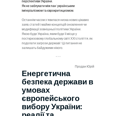
перспективи України.
Як не заблукати між пан`українським
імперіалізмом та єврокритицизмом.
Останнім часом з'явилася низка нових цікавих
заяв, статей і майже концепцій оновлення чи
модифікації зовнішньої політики України.
Якою буде Україна, яким буде її місце у
посткризовому глобальному світі ХХІ століття, як
подолати загрози державі? Ці питання не
залишать байдужими нікого.
* * *
Продан Юрій
Енергетична
безпека держави в
умовах
європейського
вибору
України:
реалії та