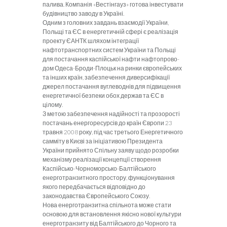
палива. Компанія «Вестінгауз» готова інвестувати
будівництво заводу в Україні.
Одним з головних завдань взаємодії України,
Польщі та ЄС в енергетичній сфері є реалізація
проекту ЄАНТК шляхом інтеграції
нафтотранспортних систем України та Польщі
для постачання каспійської нафти нафтопрово­
дом Одеса
-Броди-Плоцьк на ринки європейських
та інших країн, забезпечення диверсифікації
джерел поста­чання вуглеводнів для підвищення
енергетичної безпеки обох держав та ЄС в
цілому.
З метою забезпечення надійності та прозорості
постачань енергоресурсів до країн Європи 23
травня 2008 року, під час третього Енергетичного
самміту в Києві за ініціативою Президента
України прийнято Спільну заяву щодо розробки
механізму реалізації кон­цепції створення
Каспійсько-Чорноморсько-Балтійського
енерготранзитного простору, функціонування
якого передбачається відповідно до
законодавства Європейського Союзу.
Нова енерготранзитна спільнота може стати
осно­вою для встановлення якісно нової культури
енерготранзиту від Балтійського до Чорного та