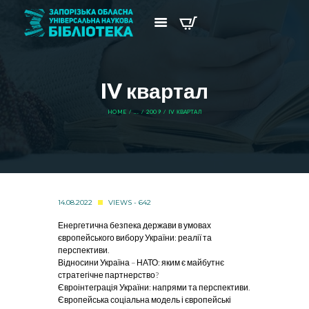
IV квартал
HOME
...
2009
IV КВАРТАЛ
14.08.2022
VIEWS - 642
Енергетична безпека держави в умовах
європейського вибору України: реалії та
перспективи.
Відносини Україна – НАТО: яким є майбутнє
стратегічне партнерство?
Євроінтеграція України: напрями та перспективи.
Європейська соціальна модель і європейські