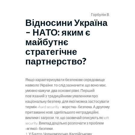
Горбулін В.
Відносини Україна
– НАТО: яким є
майбутнє
стратегічне
партнерство?
Якщ
о характеризувати безпекове середови­ще
навколо України, то слід зазначити, що воно має,
умовно кажучи, два основні рівні. Перший
пов'язаний з традиційними уявленням про
національну безпеку, для якої можна застосувати
термін «
hard
security
– жорстка» безпека. А другому
притаманні нові, здебільшого нетрадиційні,
виклики і загрози, те, що зазвичай описують як
soft
security
. Виклад доцільно розпочати з проблем
«м'якої» безпеки.
1.
У Балто-Чорноморсько-Каспійському