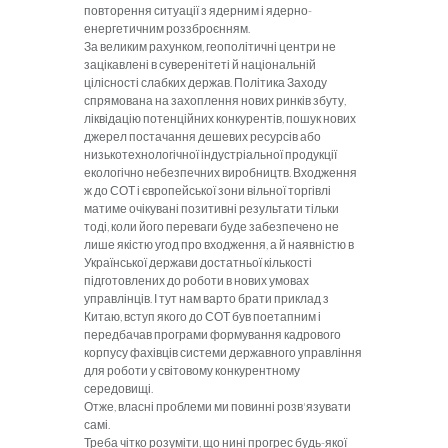
повторення ситуації з ядерним і ядер­но-
енергетичним роззброєнням.
За великим рахунком, геополітичні центри не
зацікавлені в суверенітеті й національній
цілісності слабких держав. Політика Заходу
спрямована на за­хоплення нових ринків збуту,
ліквідацію потенційних конкурентів, пошук нових
джерел постачання дешевих ресурсів або
низькотехнологічної індустріальної продукції
екологічно небезпечних виробництв. Входження
ж до СОТ і європейської зони вільної торгівлі
матиме очікувані позитивні результати тільки
тоді, коли його переваги буде забезпечено не
лише якістю угод про входження, а й наявністю в
Української держави достатньої кількості
підготовлених до роботи в нових умо­вах
управлінців. І тут нам варто брати приклад з
Китаю, вступ якого до СОТ був поетапним і
передбачав прог­рами формування кадрового
корпусу фахівців системи державного управління
для роботи у світовому конку­рентному
середовищі.
Отже, власні проблеми ми повинні розв'язувати
самі.
Треба чітко розуміти, що нині прогрес будь-якої