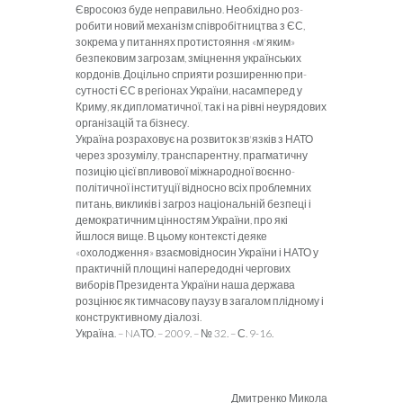
Євросоюз буде неправильно. Необхідно роз­
робити новий механізм співробітництва з ЄС,
зокрема у питаннях протистояння «м'яким»
безпековим загрозам, зміцнення українських
кордонів. Доцільно сприяти розширенню при­
сутності ЄС в регіонах України, насамперед у
Криму, як дипломатичної, так і на рівні неуря­дових
організацій та бізнесу.
Україна розраховує на розвиток зв'язків з НАТО
через зрозумілу, транспарентну, пра­гматичну
позицію цієї впливової міжнародної воєнно-
політичної інституції відносно всіх проблемних
питань, викликів і загроз націо­нальній безпеці і
демократичним цінностям України, про які
йшлося вище. В цьому кон­тексті деяке
«охолодження» взаємовідносин України і НАТО у
практичній площині напере­додні чергових
виборів Президента України наша держава
розцінює як тимчасову паузу в загалом плідному і
конструктивному діалозі.
Україна.
–
NA
ТО. – 2009. – № 32. – С. 9-16.
Дмитренко Микола