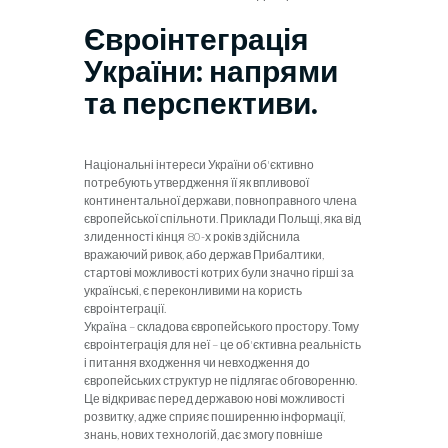
Євроінтеграція
України: напрями
та перспективи.
Національні інтереси України об'єктивно
потребують утвердження її як впливової
континентальної держави, повноправного члена
європейської спільноти. Приклади Польщі, яка від
злиденності кінця 80-х років здійснила
вражаючий ривок, або держав Прибалтики,
стартові можливості котрих були значно гірші за
українські, є пе­реконливими на користь
євроінтеграції.
Україна – складова європейського простору. Тому
євроінтеграція для неї – це об'єктивна реальність
і пи­тання входження чи невходження до
європейських структур не підлягає обговоренню.
Це відкриває перед державою нові можливості
розвитку, адже сприяє поши­ренню інформації,
знань, нових технологій, дає змогу повніше