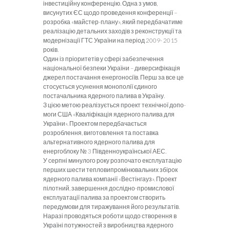
інвестиційну конфе­ренцію. Одна з умов,
висунутих ЄС щодо проведення конференції –
розробка «майстер-плану», який перед­бачатиме
реалізацію детальних заходів з реконструкції та
модернізації ГТС України на період 2009- 2015
років.
Один із пріоритетів у сфері забезпечення
національної безпеки України – диверсифікація
дже­рел постачання енергоносіїв. Перш за все це
стосуєть­ся усунення монополії єдиного
постачальника ядерно­го палива в Україну.
З цією метою реалізується проект технічної допо­
моги США
«Кваліфікація ядерного палива для
України». Проектом передбачається
розроблення, виготовлення та поставка
альтернативного ядерного палива для
енергоблоку № 3 Південноукраїнської АЕС.
У серпні минулого року розпочато експлуатацію
перших шести тепловипромінювальних збірок
ядерно­го палива компанії
«Вестінгауз». Проект
пілотний, за­вершення дослідно-промислової
експлуатації палива за проектом створить
передумови для тиражування йо­го результатів.
Наразі проводяться роботи щодо ство­рення в
Україні потужностей з виробництва ядерного