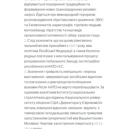
відбувається поширення традиційних та
формування нових транскордонних ризиків і
загроз. Йдеться про міжнародний тероризм,
розповсюдження зброї масового ураження (ЗМУ)
та її компонентів, наркотрафік, торгівлю людьми,
контрабанду, піратство та інші види
організованої злочинності, кібер-загрози тощо.
2. Слід зазначити, що на цьому рівні визна­
чальний вплив, принаймні з 2007 року, має
політика Російської Федерації, а також безпосе­
редньо пов'язане з нею гальмування процесу
розширення глобального Заходу, інституційно
уособленого в НАТО і ЄС.
3.
Значення і тривалість нинішнього «переза­
вантаження» американсько-російських відносин
та пов'язаних з цим процесів поліпшення
взаємин Росія-НАТО не варто перебільшувати. За
оцінками аналітиків Інституту національних
стратегічних досліджень Національного універ­
ситету оборони США і Директорату Єврокомісіїз
питань зовнішніх відносин, нинішня «відлига» є
тимчасовою і в подальшому зміниться тривалим
загостренням суперечностей між Вашингтоном і
Москвою. Чергове загострення очікується у 2012-
2016 роках.