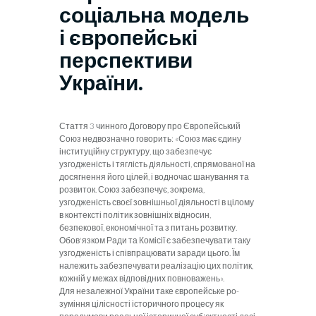
соціальна модель
і європейські
перспективи
України.
Стаття 3 чинного Договору про Європейський
Союз недвознач­но говорить: «Союз має єдину
інституційну структуру, що за­безпечує
узгодженість і тяглість діяльності, спрямованої на
до­сягнення його цілей, і водночас шанування та
розвиток. Союз забезпечує, зокрема,
узгодженість своєї зовнішньої діяльності в цілому
в контексті політик зовнішніх відносин,
безпекової, економічної та з питань розвитку.
Обов'язком Ради та Комісії є забезпечувати таку
узгодженість і співпрацювати заради цього
. Їм
належить забезпечувати ре­алізацію цих політик,
кожній у межах відповідних повнова­жень».
Для незалежної України таке європейське ро­
зуміння цілісності історичного процесу як