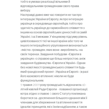
тобто в умовах реалізації вільними й
відповідальними громадянами свого права
вибору.
Насправді давно вже час говори­ти не так про
інтеграцію України в Європу, як про інтег­рацію
українця в середовище європейців, тобто про
здатність українця до гармонійного співжиття з
іншим на основі європейських цінностей і в самій
Україні, і за її межами. У кінцевому підсумку рівень
цивілізованості тієї чи іншої країни або того чи
іншого інтеграційного угруповання визначається
«якістю» громадян, яких во­ни «виробляють» на
своїх теренах. Завдання побудови «Європи в
українцях» є справою ще більш непростою, аніж
завдання будівництва «Європи в Україні». Однак
без нової якості громадянського співжиття будь-
який грандіозний проект «Україна в Європі» (в разі
його казкового втілення) ніколи не буде
функціональним.
5 травня 2009 року громадськість відзначила 60-
літній ювілей Ради Європи – поважної організації,
котра згідно з главою 1 свого Ста­туту покликана
боротися за «досягнення більшого єднан­ня між її
членами для збереження та втілення в життя
ідеалів і принципів, які є їхнім надбанням, а також