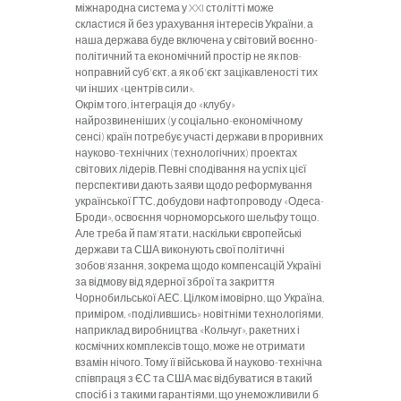
міжнародна система у
XXI
столітті може
скластися й без урахування інтересів Ук­раїни, а
наша держава буде включена у світовий воєнно-
політичний та економічний простір не як пов­
ноправний суб'єкт, а як об'єкт зацікавленості тих
чи інших «центрів сили».
Окрім того, інтеграція до «клубу»
найрозвиненіших (у соціально-економічному
сенсі) країн потребує участі держави в проривних
науково-технічних (техно­логічних) проектах
світових лідерів. Певні сподівання на успіх цієї
перспективи дають заяви щодо реформування
української ГТС, добудови нафтопроводу «Одеса-
Бро­ди», освоєння чорноморського шельфу тощо.
Але треба й пам'ятати, наскільки європейські
держави та США ви­конують свої політичні
зобов'язання, зокрема щодо ком­пенсацій Україні
за відмову від ядерної зброї та закриття
Чорнобильської АЕС. Цілком імовірно, що Україна,
приміром, «поділившись» новітніми технологіями,
нап­риклад виробництва «Кольчуг», ракетних і
космічних комплексів тощо, може не отримати
взамін нічого. Тому її військова й науково-технічна
співпраця з ЄС та США має відбуватися в такий
спосіб і з такими гарантіями, що унеможливили б