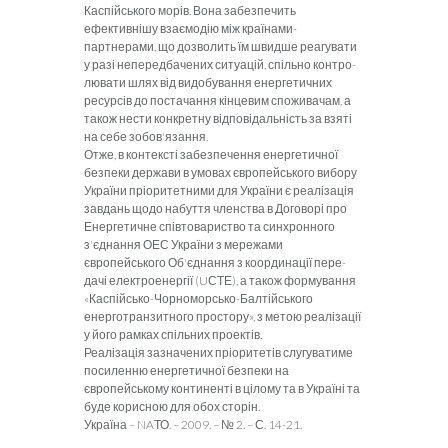
Каспійського морів. Вона забезпечить
ефективнішу взаємодію між країнами-
партнерами, що дозволить їм швидше реагу­вати
у разі непередбачених ситуацій, спільно контро­
лювати шлях від видобування енергетичних
ресурсів до постачання кінцевим споживачам, а
також нести конкретну відповідальність за взяті
на себе зобов'язання.
Отже, в контексті забезпечення енергетичної
безпе­ки держави в умовах європейського вибору
України пріоритетними для України є реалізація
завдань щодо набуття членства в Договорі про
Енергетичне співтова­риство та синхронного
з'єднання ОЕС України з мере­жами
європейського Об'єднання з координації пере­
дачі електроенергії (
U
СТЕ), а також формування
«Каспійсько-Чорноморсько-Балтійського
енерготран­зитного простору», з метою реалізації
у його рамках спільних проектів.
Реалізація зазначених пріоритетів слугуватиме
по­силенню енергетичної безпеки на
європейському кон­тиненті
в цілому та в Україні та
буде корисною для обох сторін.
Україна –
NA
ТО.
–
2009.
–
№ 2. – С. 14-21.