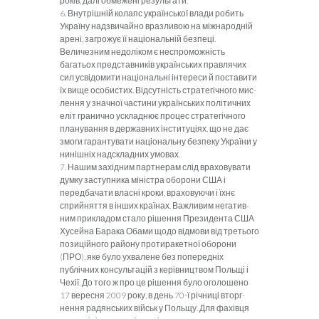
років, далі обмежені результати.
6. Внутрішній колапс української влади робить
Україну надзвичайно вразливою на міжнародній
арені, загрожує її національній безпеці.
Величезним недоліком є неспроможність
багатьох представників українських правлячих
сил усвідомити національні інтереси й поставити
їх вище особистих. Відсутність стратегічного мис­
лення у значної частини українських політичних
еліт гранично ускладнює процес стратегічного
планування в державних інституціях, що не дає
змоги гарантувати національну безпеку України у
нинішніх надскладних умовах.
7.
Нашим західним партнерам слід врахову­вати
думку заступника міністра оборони США і
передбачати власні кроки, враховуючи і їхнє
сприйняття в інших країнах. Важливим негатив­
ним прикладом стало рішення Президента США
Хусейна Барака Обами щодо відмови від третьо­го
позиційного району протиракетної оборони
(ПРО), яке було ухвалене без попередніх
публічних консультацій з керівництвом Польщі і
Чехії. До того ж про це рішення було оголошено
17 вересня 2009 року, в день 70-ї річниці вторг­
нення радянських військ у Польщу. Для фахівця