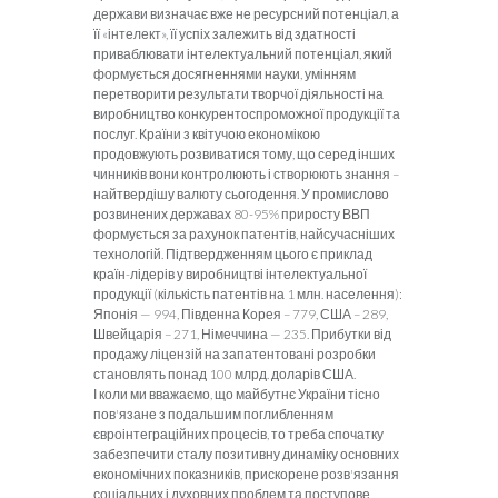
дер­жави визначає вже не ресурсний потенціал, а
її «інте­лект», її успіх залежить від здатності
приваблювати інте­лектуальний потенціал, який
формується досягненнями науки, умінням
перетворити результати творчої діяль­ності на
виробництво конкурентоспроможної продукції та
послуг. Країни з квітучою економікою
продовжують розвиватися тому, що серед інших
чинників вони конт­ролюють і створюють знання
–
найтвердішу валюту сьо­годення. У промислово
розвинених державах 80-95% приросту ВВП
формується за рахунок патентів, найсу­часніших
технологій. Підтвердженням цього є приклад
країн-лідерів у виробництві інтелектуальної
продукції (кількість патентів на 1 млн. населення):
Японія — 994, Південна Корея – 779, США – 289,
Швейцарія – 271, Німеччина — 235. Прибутки від
продажу ліцензій на за­патентовані розробки
становлять понад 100 млрд. до­ларів США.
І коли ми вважаємо, що майбутнє України тісно
пов'язане з подальшим поглибленням
євроінтеграційних процесів, то треба спочатку
забезпечити сталу позитивну динаміку основних
економічних показників, прискорене розв'язання
соціальних і духовних проблем та поступове