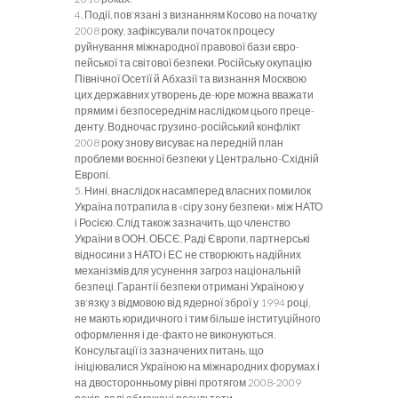
4.
Події, пов'язані з визнанням Косово на по­чатку
2008 року, зафіксували початок процесу
руйнування міжнародної правової бази євро­
пейської та світової безпеки. Російську окупацію
Північної Осетії й Абхазії та визнання Москвою
цих державних утворень де-юре можна вважати
прямим і безпосереднім наслідком цього преце­
денту. Водночас грузино-російський конфлікт
2008 року знову висуває на передній план
проблеми воєнної безпеки у Центрально-Східній
Европі.
5. Нині, внаслідок насамперед власних помилок
Україна потрапила в «сіру зону безпеки» між НАТО
і Росією. Слід також зазначить, що членство
України в ООН, ОБСЄ, Раді Європи, партнерські
відносини з НАТО і ЕС не створюють надійних
механізмів для усунення загроз національній
безпеці. Гарантії безпеки отримані Україною у
зв'язку з відмовою від ядерної зброї у 1994 році,
не мають юридичного і тим більше інституційного
оформлення і де-факто не виконуються.
Консультації із зазначених питань, що
ініціювалися Україною на міжнародних форумах і
на двосторонньому рівні протягом 2008-2009