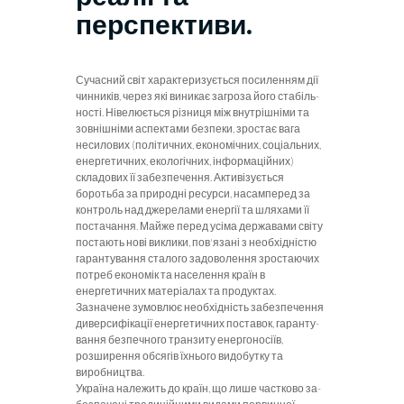
перспективи.
Сучасний світ характеризується посиленням дії
чинників, через які виникає загроза його стабіль­
ності. Нівелюється різниця між внутрішніми та
зовнішніми аспектами безпеки, зростає вага
несилових (політичних, економічних, соціальних,
енергетичних, екологічних, інформаційних)
складових її забезпечен­ня. Активізується
боротьба за природні ресурси, на­самперед за
контроль над джерелами енергії та шляха­ми її
постачання. Майже перед усіма державами світу
постають нові виклики, пов'язані з необхідністю
гаран­тування сталого задоволення зростаючих
потреб еко­номік та населення країн в
енергетичних матеріалах та продуктах.
Зазначене зумовлює необхідність забезпе­чення
диверсифікації енергетичних поставок, гаранту­
вання безпечного транзиту енергоносіїв,
розширення обсягів їхнього видобутку та
виробництва.
Україна належить до країн, що лише частково за­