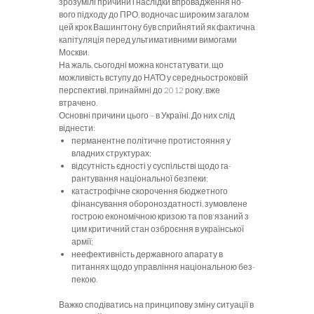
зрозумілі причини і наслідки впровадження но­
вого підходу до ПРО, водночас широким зага­лом
цей крок Вашингтону був сприйнятий як фактична
капітуляція перед ультимативними ви­могами
Москви.
На жаль, сьогодні можна констатувати, що
можливість вступу до НАТО у середньостроковій
перспективі, принаймні до 2012 року, вже
втрачено.
Основні причини цього
– в Україні. До них слід
віднести:
перманентне політичне протистояння у
владних структурах;
відсутність єдності у суспільстві щодо га­
рантування національної безпеки;
катастрофічне скорочення бюджетного
фінансування обороноздатності, зумовлене
гострою економічною кризою та пов'язаний з
цим критичний стан озброєння в української
армії;
неефективність державного апарату в
питаннях щодо управління національною без­
пекою.
Важко сподіватись на принципову зміну си­туації в