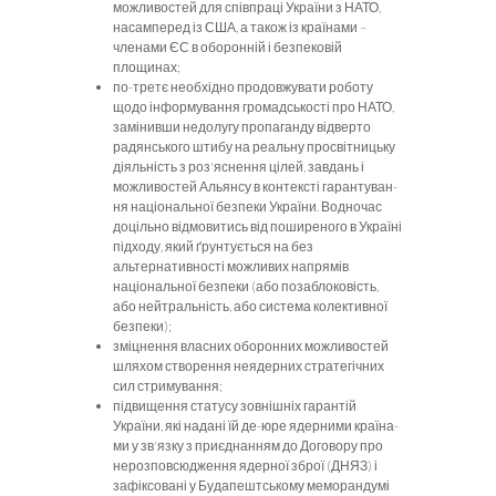
можливостей для співпраці України з НАТО,
насамперед із США, а також із країнами –
членами ЄС в оборонній і безпековій
площинах;
по-третє необхідно продовжувати роботу
щодо інформування громадськості про НАТО,
замінивши недолугу пропаганду відверто
радянського штибу на реальну просвітницьку
діяльність з роз'яснення цілей, завдань і
можливостей Альянсу в контексті гарантуван­
ня національної безпеки України. Водночас
доцільно відмовитись від поширеного в Україні
підходу, який ґрунтується на без
альтернативності можливих напрямів
національної безпеки (або позаблоковість,
або нейтральність, або система колективної
безпеки);
зміцнення власних оборонних можливо­стей
шляхом створення неядерних стра­тегічних
сил стримування;
підвищення статусу зовнішніх гарантій
України, які надані їй де-юре ядерними країна­
ми у зв'язку з приєднанням до Договору про
нерозповсюдження ядерної зброї (ДНЯЗ) і
зафіксовані у Будапештському меморандумі