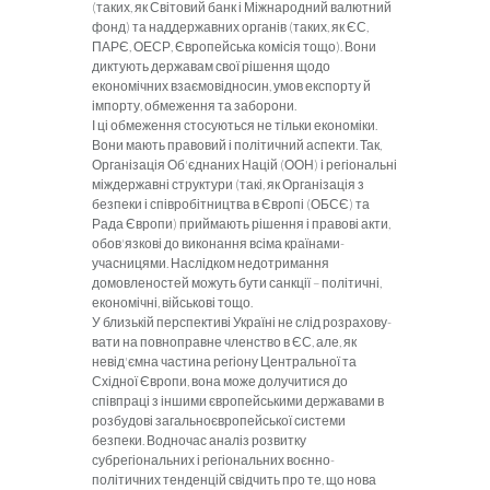
(таких, як Світовий банк і Міжнародний валютний
фонд) та наддержавних органів (таких, як ЄС,
ПАРЄ, ОЕСР, Європейська комісія тощо). Вони
диктують державам свої рішення щодо
економічних взаємовідно­син, умов експорту й
імпорту, обмеження та заборони.
І ці обмеження стосуються не тільки економіки.
Вони мають правовий і політичний аспекти. Так,
Організація Об'єднаних Націй (ООН) і регіональні
міждержавні структури (такі, як Організація з
безпеки і співробітницт­ва в Європі (ОБСЄ) та
Рада Європи) приймають рішення і правові акти,
обов'язкові до виконання всіма країнами-
учасницями. Наслідком недотримання
домовленостей можуть бути санкції – політичні,
економічні, військові тощо.
У близькій перспективі Україні не слід розрахову­
вати на повноправне членство в ЄС, але, як
невід'ємна частина регіону Центральної та
Східної Європи, вона може долучитися до
співпраці з іншими європейськи­ми державами в
розбудові загальноєвропейської сис­теми
безпеки. Водночас аналіз розвитку
субрегіональних і регіональних воєнно-
політичних тенденцій свідчить про те, що нова