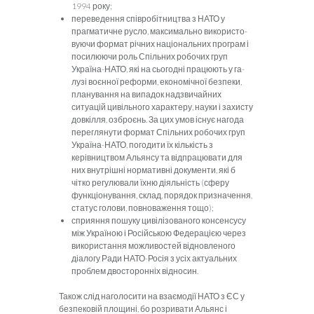
1994 року;
переведення співробітництва з НАТО у
прагматичне русло, максимально використо­
вуючи формат річних національних програм і
посилюючи роль Спільних робочих груп
Україна-НАТО, які на сьогодні працюють у га­
лузі воєнної реформи, економічної безпеки,
планування на випадок надзвичайних
ситуацій цивільного характеру, науки і захисту
довкілля, озброєнь. За цих умов існує нагода
переглянути формат Спільних робочих груп
Україна-НАТО, погодити їх кількість з
керівництвом Альянсу та відпрацювати для
них внутрішні нормативні документи, які б
чітко регулювали їхню діяльність (сферу
функціонування, склад, порядок призначення,
статус голови, повноваження тощо);
сприяння пошуку цивілізованого консен­сусу
між Україною і Російською Федерацією через
використання можливостей відновлено­го
діалогу Ради НАТО
-Росія з усіх актуальних
проблем двосторонніх відносин.
Також слід наголосити на взаємодії НАТО з ЄС у
безпековій площині, бо розривати Альянс і