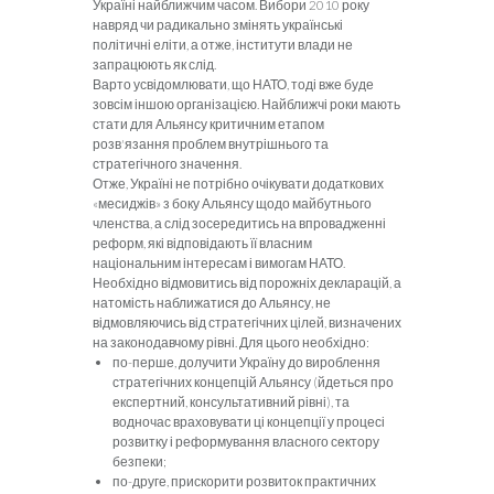
Україні найближчим часом. Вибори 2010 року
навряд чи радикально змінять українські
політичні еліти, а отже, інститути влади не
запрацюють як слід.
Варто усвідомлювати, що НАТО, тоді вже буде
зовсім іншою організацією. Найближчі роки мають
стати для Альянсу критичним ета­пом
розв'язання проблем внутрішнього та
стратегічного значення.
Отже, Україні не потрібно очікувати додат­кових
«месиджів» з боку Альянсу щодо май­бутнього
членства, а слід зосередитись на впровадженні
реформ, які відповідають її власним
національним інтересам і вимогам НАТО.
Необхідно відмовитись від порожніх декла­рацій, а
натомість наближатися до Альянсу, не
відмовляючись від стратегічних цілей, визна­чених
на законодавчому рівні. Для цього необхідно:
по-перше, долучити Україну до вироблення
стратегічних концепцій Альянсу (йдеться
про
експертний, консультативний рівні), та
водночас враховувати ці концепції у процесі
розвитку і реформування власного сектору
безпеки;
по
-друге, прискорити розвиток практичних