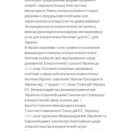
безпечені традиційними видами первинної
енергії, і змушена більшу їхню частину
імпортувати. Рівень енергозалежності нашої
держави є середньоєвро­пейським, але
характеризується відсутністю дивер­сифікації
Зосередження на енергетичних питаннях у
міжна­родних відносинах відіграє все важливішу
роль для енергетичної безпеки і для ЄС, і для
України.
В Україні напрямки та інструменти посилення
міжнародної співпраці в галузі енергетичної
безпеки знайшли своє відображення у ряді
документів: Енерге­тичній стратегії України до
2030 року, Основних напря­мах державної
політики у сфері забезпечення енерге­тичної
безпеки України, схвалених Указом Президента
України від 27 грудня 2005 року, Плані дій Україна-
ЄС, Меморандумі про взаєморозуміння між
Україною і Європейським Союзом про співпрацю
в енергетичній сфері, в інших дво- і
багатосторонніх міжнародних угодах.
У контексті виконання Плану дій ЄС-Україна у
2005 році підписано Меморандум між Україною та
Європейським Союзом про порозуміння щодо
співробітництва в енергетичній галузі