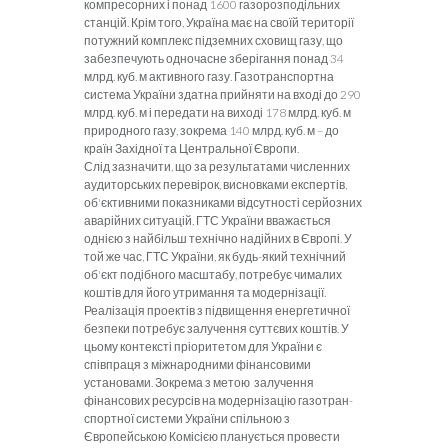
компре­сорних і понад 1600 газорозподільних
станцій. Крім то­го, Україна має на своїй території
потужний комплекс підземних сховищ газу, що
забезпечують одночасне зберігання понад 34
млрд. куб. м активного газу. Газот­ранспортна
система України здатна прийняти на вході до 290
млрд. куб. м і передати на виході 178 млрд. куб. м
природного газу, зокрема 140 млрд. куб. м – до
країн Західної та Центральної Європи.
Слід зазначити, що за результатами численних
ау­диторських перевірок, висновками експертів,
об'єктив­ними показниками відсутності серйозних
аварійних си­туацій, ГТС України вважається
однією з найбільш технічно надійних в Європі. У
той же час, ГТС України, як будь-який технічний
об'єкт подібного масштабу, потребує чималих
коштів для його утримання та мо­дернізації.
Реалізація проектів з підвищення енергетичної
без­пеки потребує залучення суттєвих коштів. У
цьому кон­тексті пріоритетом для України є
співпраця з міжнарод
ними фінансовими
установами. Зокрема з метою ­ залучення
фінансових ресурсів на модернізацію газотран­
спортної системи України спільною з
Європейською Комісією планується провести