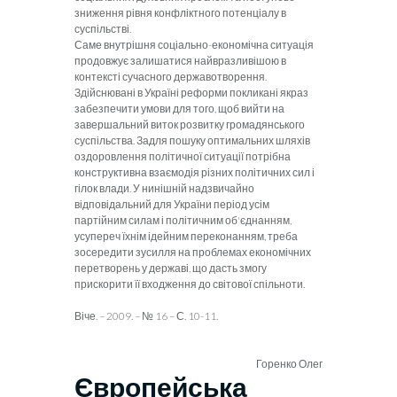
зниження рівня конфліктного потенціалу в
суспільстві.
Саме внутрішня соціально-економічна ситуація
продовжує залишатися найвразливішою в
контексті сучасного державотворення.
Здійснювані в Україні ре­форми покликані якраз
забезпечити умови для того, щоб вийти на
завершальний виток розвитку грома­дянського
суспільства. Задля пошуку оптимальних шляхів
оздоровлення політичної ситуації потрібна
конструктивна взаємодія різних політичних сил і
гілок влади. У нинішній надзвичайно
відповідальний для України період усім
партійним силам і політичним об'єднанням,
усупереч їхнім ідейним переконанням,
треба
зосередити зусилля на проблемах економічних
перетворень у державі, що дасть змогу
прискорити її входження до світової спільноти.
Віче. – 2009. –
№ 16 – С. 10-11.
Горенко Олег
Європейська