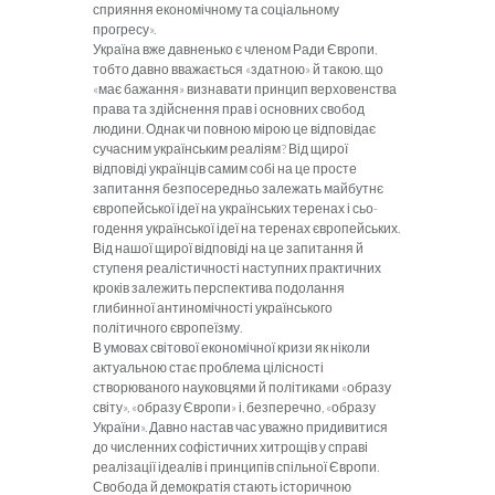
спри­яння економічному та соціальному
прогресу».
Україна вже давненько є членом Ради Європи,
тобто давно вважається «здатною» й такою, що
«має бажання» визнавати принцип верхове­нства
права та здійснення прав і основних свобод
люди­ни. Однак чи повною мірою це відповідає
сучасним ук­раїнським реаліям? Від щирої
відповіді українців самим собі на це просте
запитання безпосередньо залежать майбутнє
європейської ідеї на українських теренах і сьо­
годення української ідеї на теренах європейських.
Від нашої щирої відповіді на це запитання й
ступеня ре­алістичності наступних практичних
кроків залежить перспектива подолання
глибинної антиномічності ук­раїнського
політичного європеїзму.
В умовах світової економічної кризи як ніколи
актуальною стає проблема цілісності
створюваного науковцями й політиками «образу
світу», «образу Європи» і, безпереч­но, «образу
України». Давно настав час уважно придивитися
до численних софістич­них хитрощів у справі
реалізації ідеалів і принципів спільної Європи.
Свобода й демократія стають історич­ною