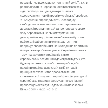
реальністю лише завдяки політичній волі. Тільки в
разі врахування нерозривності взаємозв'язку
«ідеї сво­боди» та «ідеї демократії» може
сформуватися новий простір української свободи.
У цьому сенсі справед­ливість «розподілу
свободи» визначає геополітичні перс­пективи і
держави, і громадянина. А запропоноване сво­го
часу Авраамом Лінкольном тлумачення
демократії як внутрішнього небажання бути «ані
рабом, ані рабовлас­ником» видається нині
напрочуд європейським. Найскладніша політична
й моральна проблема сучасної України полягає в
тому, як захистити українців із таким
європейським розумінням демократії від тих, хто
будь-що прагне стати або ситим рабом, або
нахабним рабо­власником. У такій ситуації
принцип верховенства права стає геном
славнозвісної «людинотворчої функції куль­тури». І
європейська традиція формування суспільної
правосвідомості є тут надзвичайно показовою
.
Віче.
– 2009. – № 20. – С. 8-10.
Філіпчук В.