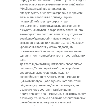
передумови реальної історичної суб'єктності досі
залишається нев­ловимим «минулим майбутнім».
Мільйонам українців випадає лише
вислуховувати абсолютно європейські промови
вітчизняних політиків з приводу «єдиної
інституційної структури», мріяти про
«узгодженість і тяглість діяльності», терпляче
очікувати «шанування та розвитку вітчизняного
законодавства», постійно вима­гати «узгодженості
зовнішньої діяльності», наївно сподіватися на
«співпрацю гілок влади заради цього» й можливу
«реалізацію політик у межах відповідних
повноважень». Однак поки що раціоналістичне
єднання політиків відбувається у просторі гарних
слів.
Для того, щоб стати гідним членом європейської
спільноти, Україні вкрай необхідно виробити,
зреш­тою, власну «соціальну модель»
європейського типу. Адже численні, морально
цілком виправдані, але здебільшого спонтанні
ініціативи, що не передбачають стимулів для
економічного зростання та підвищення
продуктивності праці, можуть виснажити будь-яку
економіку. Соціально-політична безсистемність є
ще небезпечнішою в умовах зависокої