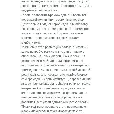
норми поведінки окремих гро­мадян, інститутів і
держави загалом, закріплені авто­ритетом права,
підтримані силою закону.
Головне завдання в рамках єдиної Європи всі
пере­можці політичних перегонів на теренах
Центрально-Східної Європи давно вбачають у
двох простих речах
– забезпеченні нормальних
умов життєдіяльності своїх громадян нині й
конкурентоспроможності своїх держав у
майбутньому.
Тож і новий етап роз
витку незалежної України
конче потребує максималь­но раціонального
опрацювання нових уявлень. За збе­реження
стратегічних цілей раціональне зближення
внутрішньої та зовнішньої політики в інтересах
грома­дянина лише сприятиме кінцевій успішній
реалізації загальних стратегічних цілей. Адже
самі громадяни сприйматимуть ці стратегічні цілі
як власні, як такі, що відповідають їхнім життєвим
інтересам. Європейська інтеграція за самим
змістом цього терміна в будь-яких комбінаціях
політичних інструментів і пріоритетів усе ж
повинна інтегрувати, єднати, а не розколювати.
Тільки тоді вона має шанс стати повноцінною
історичною ре­альністю в умовах демократії,