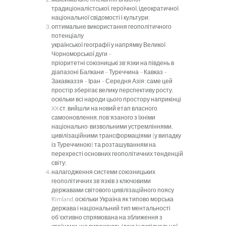
традиціоналістської. геро­
їчної, ідеократичної
національної свідомості і культури:
оптимальне використання геополітичного
потенціалу
української географії у напрямку Великої
Чорноморської дуги –
пріоритетні союзницькі зв'язки на південь в
діапазоні Балкани – Туреччина – Кавказ –
Закавказзя – Іран – Середня Азія: саме цей
простір зберігає велику перспективу росту,
оскільки всі народи цього простору наприкінці
XX
ст. вийшли на новий етап власно­го
самооновлення, пов'язаного з їхніми
національно-визвольни­ми устремліннями,
цивілізаційними трансформаціями (у випад­ку
із Туреччиною) та розташуванням на
перехресті основних геополітичних тенденцій
світу;
налагодження системи союзницьких
геополітичних зв'яз­
ків з ключовими
державами світового цивілізаційного поясу
Rimland
, оскільки Україна як типово морська
держава і націо­нальний тип ментальності
об'єктивно спрямована на зближення з