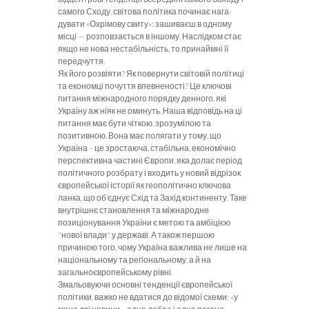
самого Сходу, світова політика починає нага­
дувати «Охрімову свиту»: зашиваєш в одному
місці — розповзається в ін­шому. Наслідком стає
якщо не нова нестабільність, то принаймні її
перед­чуття.
Як його розвіяти? Як повернути
світовій політиці
та економці почут­тя впевненості? Це ключові
питання міжнародного порядку денного, які
Україну аж ніяк не оминуть. Наша відповідь на ці
питання має бути чіткою, зрозумілою та
позитивною. Вона має полягати у
тому, що
Україна – це зростаюча, стабільна, економічно
перспективна частині Європи, яка долає період
політичного розбрату і входить у новий відрізок
європейської історії як геополітично ключова
ланка, що об’єднує Схід та Захід континенту. Таке
внутрішнє становлення та міжнародне
позиціонування України є метою та амбіцією
"нової влади" у державі. А також першою
причиною того, чому Україна важлива не лише на
національному та регіональному, а й на
загальноєвропейському рівні.
Змальовуючи основні тенденції
європейської
політики, важко не вда­тися до відомої схеми: «у