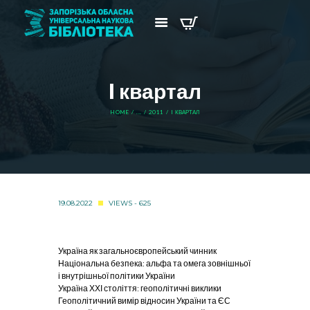
I квартал
HOME
...
2011
I КВАРТАЛ
19.08.2022
VIEWS - 625
Україна як загальноєвропейський чинник
Національна безпека: альфа та омега зовнішньої
і внутрішньої політики України
Україна ХХІ століття: геополітичні виклики
Геополітичний вимір відносин України та ЄС