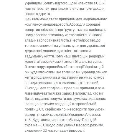
українцям, болить від того, що ні членство в ЄС, ні
навіть перспектива такого членства поки що для
нас не відкрита.
Цей біль може стати приводом для
національного
комплексу меншовар­тості. Або ж для хорошої
«спортивної злості», що ґрунтується на національ­
ному або ж політичному честолюбс­тві. У «нової
влади» є і спортивна злість, і честолюбство, до
того ж пом­ножені на унікальну, як для укра­їнської
державної машини, здатність втілювати
задумане у життя. Тому наші внутрішні реформи
мають: а) єв­ропейський зміст і б) шанс на успіх.
З точки зору європейсько
ї інтег­рації України цей
рік буде ключовим. І не тому що ми, українці, звикли
жити сподіваннями, а наступний рік у нас чомусь
завжди виявляється важ­ливим, ніж поточний.
Сьогодні для сподівань є реальні причини, а важ­
ливе відбувається вже зараз. На­приклад, хто міг
би ще недавно подумати, що в умовах виражених
ізоля­ціоністських тенденцій в європейсь­кій
політиці ЄС серйозно почне гово­рити про умови
відкриття своїх кор­донів із Україною! Але ж ось
тобі, будь ласка, чорним по білому: План дій
Україна – ЄС щодо .скасування візового режиму,
ухвалений 22 листопада у Брюсселі.