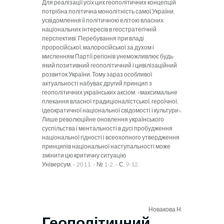
Для реалізації усіх цих геополітичних концепцій
потрібна
політична монолітність самої України,
усвідомлення її політич­ною елітою власних
національних інтересів в геостратегічній
перспективі. Перебування при владі
проросійської, малоросійсь­кої за духом і
мисленням Партії регіонів унеможливлює будь-
який позитивний геополітичний і цивілізаційний
розвиток Укра­їни. Тому зараз особливої
актуальності набуває другий принцип з
геополітичних українських аксіом: «максимальне
плекання власної традиціоналістської, героїчної,
ідеократичної націо­нальної свідомості і культури».
Лише революційне оновлення українського
суспільства і ментальності в дусі пробудження
на­ціональної гідності і всеохопного утвердження
принципів націо­нальної наступальності може
змінити цю критичну ситуацію
Універсум. – 2011. – № 1-2. – С. 9-12.
Новакова Н.
Геополітичний