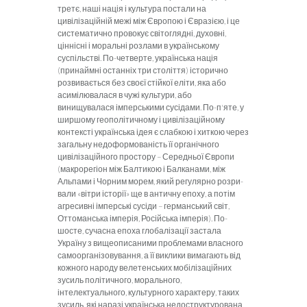
третє, наші нація і культура постали на
цивілізаційній межі між Європою і Євразією, і це
систематично провокує світоглядні, ду­ховні,
ціннісні і моральні розлами в українському
суспільстві. По-четверте, українська нація
(принаймні останніх три століття) історично
розвивається без своєї стійкої еліти, яка або
асимілювалася в чужі культури, або
винищувалася імперськими сусідами. По-п'яте, у
ширшому геополітичному і цивілізаційному
контексті українська ідея є слабкою і хиткою через
загальну недоформованість її органічного
цивілізаційного простору – Середньої Європи
(макрорегіон між Балтикою і Балканами, між
Альпами і Чорним морем, який регулярно розри­
вали «вітри історії» ще в античну епоху, а потім
агресивні імпер­ські сусіди – германський світ,
Оттоманська імперія, Російська імперія). По-
шосте, сучасна епоха глобалізації застала
Україну з вищеописаними проблемами власного
самоорганізовування, а її виклики вимагають від
кожного народу велетенських мобіліза­ційних
зусиль політичного, морального,
інтелектуального, культурного характеру, таких
зусиль, які наразі українська недоструктурована,