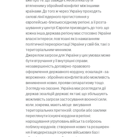
вже про те, що зав­жди є небезпека бути
втягненим у збройний конфлікт між іншими
країнами. До того ж через Україну проходять
силові лінії ядерного протистояння у
європейсько-близькосхідному регіоні, а її розта­
шування у центрі Європи призво­дить до того, що
кожна інша дер­жава регіону має стосовно України
власні інтереси, пов'язані як із на­маганням
політичної переорієнта­ції України у свій бік, так і з
терито­ріальним чинником.
Джерелом загрози для України у цих умовах може
бути втручання у
її внутрішні справи,
незавершеність договірно-правового
оформлення державного кордону, ескалація «за­
морожених» збройних конфліктів або можливість
виникнення нових, прояви сепаратизму тощо.
З огляду на сказане,
Україна має розглядати дії
держав (коаліцій держав) як такі, що збільшують
можливість загрози застосування воєнної сили,
коли, зокрема, ма­ють місце: висування
територіаль­них претензій; спроби або заклики
переглянути існуючі кордони в ре­гіоні;
нарощування угруповань військ та озброєнь
поблизу кордо­нів; створення нових та розширен­
ня й модернізація існуючих вій­ськових баз і