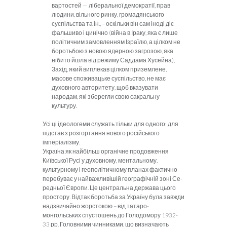
вартостей — лі­
беральної демократії, прав
людини, вільного ринку, громадянсь­кого
суспільства та ін., – оскільки він сам іноді діє
фальшиво і цинічно (війна в Іраку, яка є лише
політичним замовленням Ізраїлю, а цілком не
боротьбою з новою ядерною загрозою, яка
нібито йшла від режиму Саддама Хусейна),
Захід, який випле­кав цілком приземлене,
масове споживацьке суспільство, не має
духовного авторитету, щоб вказувати
народам, які зберегли свою сакральну
культуру.
Усі ці ідеологеми служать тільки для одного: для
підстав з розгортання нового російського
імперіалізму.
Україна як найбільш органічне продовження
Київської Русі
у духовному, ментальному,
культурному і геополітичному пла­нах фактично
перебуває у найважливішій географічній зоні Се­
редньої Європи. Це центральна держава цього
простору. Відтак боротьба за Україну була завжди
надзвичайно жорстокою – від татаро-
монгольських спустошень до Голодомору 1932-
33 рр. Головними чинниками, що визначають