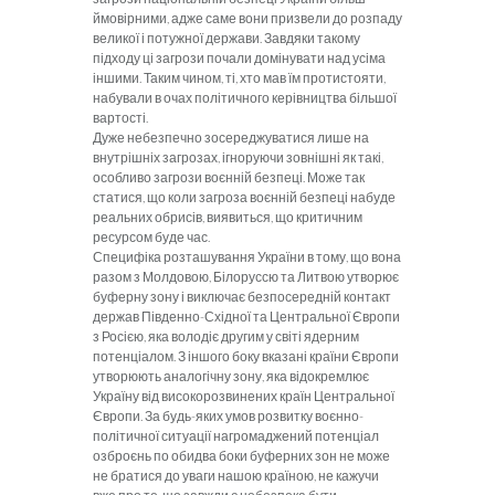
ймовірними, адже саме вони призвели до розпаду
великої і потужної держави. Завдяки такому
підходу ці загрози почали доміну­вати над усіма
іншими. Таким чи­ном, ті, хто мав їм протистояти,
набували в очах політичного ке­рівництва більшої
вартості.
Д
уже небезпечно зосеред­жуватися лише на
внут­рішніх загрозах, ігноруючи зов­нішні як такі,
особливо загрози во­єнній безпеці. Може так
статися, що коли загроза воєнній безпеці набуде
реальних обрисів, виявить­ся, що критичним
ресурсом буде час.
Специфіка розташування Украї­ни в тому, що вона
разом з Молдо­
вою, Білоруссю та Литвою утворює
буферну зону і виключає безпосе­редній контакт
держав Південно-Східної та Центральної Європи
з Росією, яка володіє другим у світі ядерним
потенціалом. З іншого боку вказані країни Європи
утво­рюють аналогічну зону, яка відок­ремлює
Україну від високорозвинених країн Центральної
Європи. За будь-яких умов розвитку воєнно-
політичної ситуації нагромад­жений потенціал
озброєнь по обидва боки буферних зон не мо­же
не братися до уваги нашою кра­їною, не кажучи