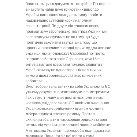
Знаковість цього документа – потрійна. По-перше,
він містить набір дуже конкретних вимог до
України, виконання яких дасть змогу зробити
надзвичайно суттєвий крок у напрямку
євроінтеграції. По-друге, він є знаком нового
прагматизму європейської політики України: ми
зосереджуємо зусилля не на тому що буде
політично важливим завтра, а на тому, що
практично важливе сьогодні, причому для кожного
українця, який подорожує Європою. І по-третє,
вперше за багато років Євросоюз, хоча і без
ентузіазму, але все ж таки починає вживати з
Україною мову не односторонніх політичних
вимог а двосторонніх, достатньо конкретних
зобов’язань.
З
міст зобо­в'язань, взятих на себе Україною та ЄС
у цьому документі, є, м'яко кажучи, асиметричним.
Так, у тексті плану дій є достатньо політичних
«лазівок», які дозволяють ЄС навіть за виконання
Ук­раїною всіх передбачених планом кро­ків не
лібералізувати візового режиму. Проте я
схильний вбачати в них скорі­ше рецидив старої
«втоми від України», ніж поганий знак на майбутнє.
А «втома від України» – це хвороба, яка під­дається
лікуванню. Панацея від неї все та ж сама: