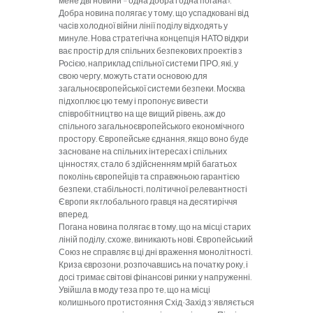
мене дві но­вини – одна добра і одна погана».
Добра новина полягає у тому, що успадковані від
часів холодної війни лінії поділу відходять у
минуле. Нова стратегічна концепція НАТО відкри­
ває простір для спільних безпекових проектів з
Росією, наприклад спільної системи ПРО, які, у
свою чергу, мо­жуть стати основою для
загальноєв­ропейської системи безпеки. Москва
підхоплює цю тему і пропонує вивес­ти
співробітництво на ще вищий рі­вень, аж до
спільного загальноєвро­пейського економічного
простору. Європейське єд­нання, якщо воно буде
засноване на спільних інтересах і спільних
ціннос­тях, стало б здійсненням мрій багатьох
поколінь європейців та справжньою га­рантією
безпеки, стабільності, політич­ної релевантності
Європи як глобаль­ного гравця на десятиріччя
вперед.
Погана новина полягає в тому, що
на місці старих
ліній поділу, схоже, виникають нові. Європейський
Союз не справляє в ці дні враження монолітності.
Криза єврозони, розпочав­шись на початку року, і
досі тримає світові фінансові ринки у напружен­ні.
Увійшла в моду теза про те, що на місці
колишнього протистояння Схід-Захід з'являється