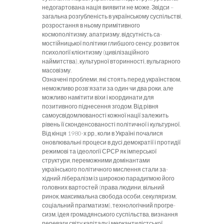
недогартована нація виявити не може. Звідси –
за­гальна розгубленість в українському суспільстві,
розростання в ньому примітивного
космополітизму, апатризму, відсутність са­
мостійницької політики глибшого сенсу, розвиток
психології клієнтизму (цивілізаційного
наймитства), культурної вторинності, вульгарного
масовізму.
Означені проблеми, які стоять перед українством,
неможли­во розв'язати за один чи два роки, але
можливо намітити віхи і координати для
позитивного піднесення згодом. Від рівня
самоусвідомлюваності кожної нації залежить
рівень її сконденсова­ності політичної і культурної.
Від кінця 1980-х рр., коли в Укра­
їні почалися
оновлювальні процеси в дусі демократії і протидії
режимові та ідеології СРСР як імперської
структури, переможними домінантами
українського політичного мислення стали за­
хідний лібералізм із широкою парадигмою його
головних варто­стей (права людини, вільний
ринок, максимальна свобода особи, секуляризм,
соціальний прагматизм), технологічний прогре­
сизм, ідея громадянського суспільства, визнання
переваги світу капіталу і меркантилістської