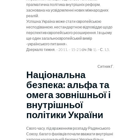
прагматична політика внут­рішніх реформ,
заснована на усвідом­ленні нових міжнародних
реалій.
Успішна
Україна може стати євро­пейською
несподіванкою, нестандартною відповіддю щодо
перспектив єв­ропейського розширення. І в цьому
ще один загальноєвропейський вимір
«українського питання».
Дзеркало тижня. – 2011.
– 15-21 січ (№ 1). – С. 1,5.
Ситник Г.
Національна
безпека: альфа та
омега зовнішньої і
внутрішньої
політики України
Свого часу, під враженням розпаду
Радянського
Союзу, багато фахів­ців почали вважати внутрішні
заг­рози національній безпеці Украї­ни більш