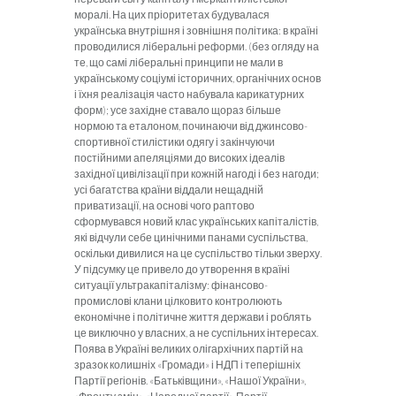
моралі. На цих пріоритетах будува­лася
українська внутрішня і зовнішня політика: в країні
прово­дилися ліберальні реформи. (без огляду на
те, що самі ліберальні принципи не мали в
українському соціумі історичних, органіч­них основ
і їхня реалізація часто набувала карикатурних
форм); усе західне ставало щораз більше
нормою та еталоном, почина­ючи від джинсово-
спортивної стилістики одягу і закінчуючи
постійними апеляціями до високих ідеалів
західної цивілізації при кожній нагоді і без нагоди;
усі багатства країни віддали не­щадній
приватизації, на основі чого раптово
сформувався новий клас українських капіталістів,
які відчули себе цинічними пана­ми суспільства,
оскільки дивилися на це суспільство тільки зверху.
У підсумку це привело до утворення в країні
ситуації ультракапіталізму: фінансово-
промислові клани цілковито кон­тролюють
економічне і політичне життя держави і роблять
це виключно у власних, а не суспільних інтересах.
Поява в Україні ве­
ликих олігархічних партій на
зразок колишніх «Громади» і НДП і теперішніх
Партії регіонів. «Батьківщини», «Нашої України»,