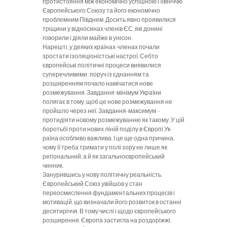
протистоян­ня між економічно успішною Північчю
Європейського Союзу та його еконо­мічно
проблемним Півднем. Досить явно проявилися
тріщини у відноси­нах членів ЄС, які донині
говорили і діяли майже в унісон.
Нарешті, у деяких країнах-членах
почали
зростати ізоляціоністські на­строї. Себто
європейські політичні про­цеси виявилися
суперечливими: по­руч із єднанням та
розширенням по­чало намічатися нове
розмежування. Завдання-мінімум України
полягає в тому, щоб це нове розмежування не
пройшло через неї. Завдання-максимум –
протидіяти новому розмежу­ванню як такому. У цій
боротьбі про­ти нових ліній поділу в Європі Ук­
раїна особливо важлива. І це ще одна причина,
чому її треба тримати у полі зору не лише як
регіональний, а й як загальноєвропейський
чинник.
Занурившись у нову політичну реа
льність.
Європейський Союз увійшов у стан
переосмислення фундаменталь­них процесів і
мотивацій, що визначали його розвиток в останні
десятиріч­чя. В тому числі і щодо європейсько­го
розширення. Європа застигла на роздоріжжі,