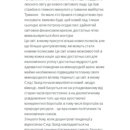
люсного світу до нового світового ладу. Це був
стрибок із темного мину­лого у туманне майбутнє.
Туманне – бо мало хто брався стовідсотково про­
гнозувати, яким він буде, цей новий лад. І лише
сьогодні, коли потроху осі­дає пил, здійнятий
світовою фінансо­вою кризою, достатньо чітко
вимальо­вуються його контури.
Це світ, в якому присутні кілька
нових полюсів, але
ще більше центрів впливу, які можуть стати
новими по­люсами. Це світ нових можливостей, в
якому кожна нація, що має достат­ньо сил для
економічного успіху і до­статньо мудрості для
адекватної поведінки на міжнародній арені, може
майже необмежено підвищувати план­ку свого
міжнародного впливу. Нареш­ті, це світ, в якому
Схід і Захід поча­ли виробляти новий «модус
вівенді», який базується не на успадкованому від
старих часів протистоянні, а на діа­лектичному
усвідомленні того, що ера зростаючої
конкурентної боротьби, в тому числі боротьби за
природні ре­сурси, – це ера нових політичних та
економічних союзів.
З іншого боку, коли доцентрові
тенденції у
відносинах Схід-Захід на­кладаються на
відцентрові тенденції всередині самого Заходу і