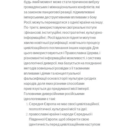
будь-який момент може стати причиною вибуху
громадянських і міжнаціональних конфліктів, які
за за­коном ланцюгової реакції, підживлювані
імперськими деструк­тивними впливами з боку
Росії, можуть перекидатися з однієї країни на іншу.
По-третє, використовуючи свої реальні потуги
(фінансові, інституційні, геостратегічні, культурно-
інформацій­ні), Росії вдалося підняти могутню
хвилю новітньої русифікації, новітнього процесу
цивілізаційного поглинання інших народів. Для
цього використовуються і Православна Церква, і
різнома­нітні інформаційні можливості, і система
ідеологічної диверсії, яка базується на поєднанні
методів зовнішньої розвідки з її та­ємними
впливами і діями та концептуальної
фальсифікації основ історії і культури сусідніх
народів, доля яких різними спо­собами
прив'язується до придуманої місії імперії.
Головними диверсійними російськими
ідеологемами є такі:
Середня Європа не має своєї цивілізаційної,
геополітич
ної, культурної місії та ідеї;
православні країни і народи Середньої і
Південної Євро­
пи, щоб зберегти свою
ідентичність перед цивілізаційним насту­пом