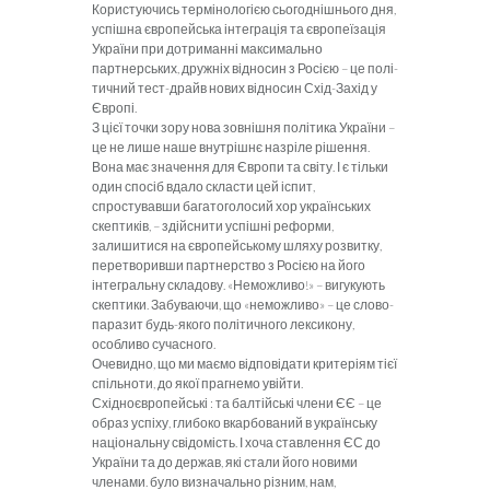
Користуючись термінологією сьогоднішнього дня,
успішна європейська ін­теграція та європеїзація
України при дотриманні максимально
партнерських, дружніх відносин з Росією – це полі­
тичний тест-драйв нових відносин Схід-Захід у
Європі.
З цієї точки зору нова зовнішня
політика України –
це не лише наше внутрішнє назріле рішення.
Вона має значення для Європи та світу. І є тіль­ки
один спосіб вдало скласти цей іс­пит,
спростувавши багатоголосий хор українських
скептиків, – здійснити успішні реформи,
залишитися на єв­ропейському шляху розвитку,
пере­творивши партнерство з Росією на його
інтегральну складову. «Немож­ливо!» – вигукують
скептики. Забу­ваючи, що «неможливо» – це слово-
паразит будь-якого політичного лек­сикону,
особливо сучасного.
Очевидно, що ми маємо відпові
дати критеріям тієї
спільноти, до якої прагнемо увійти.
Східноєвропейські : та балтійські члени ЄЄ – це
образ ус­піху, глибоко вкарбований в українсь­ку
національну свідомість. І хоча став­лення ЄС до
України та до держав, які стали його новими
членами. було виз­начально різним, нам,