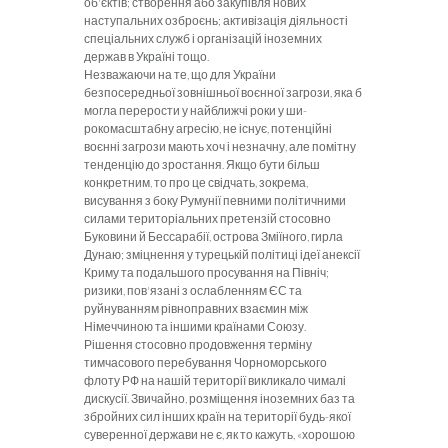
об'єктів; створення або закупівля нових
наступальних озброєнь; активізація діяльності
спеціальних служб і організацій іноземних
держав в Україні тощо.
Н
езважаючи на те, що для України
безпосередньої зовнішньої воєнної загрози, яка б
могла перерости у найближчі роки у ши­
рокомасштабну агресію, не існує, потенційні
воєнні загрози мають хоч і незначну, але помітну
тенден­цію до зростання. Якщо бути більш
конкретним, то про це свідчать, зокрема,
висування з боку Румунії певними політичними
силами те­риторіальних претензій стосовно
Буковини й Бессарабії, острова Зміїного, гирла
Дунаю; зміцнення у турецькій політиці ідеї анексії
Кри­му та подальшого просування на Північ;
ризики, пов'язані з ослаб­ленням ЄС та
руйнуванням рівно­правних взаємин між
Німеччиною та іншими країнами Союзу.
Рішення стосовно продовження
терміну
тимчасового перебування Чорноморського
флоту РФ на на­шій території викликало чималі
дискусії. Звичайно, розміщення іноземних баз та
збройних сил ін­ших країн на території будь-якої
суверенної держави не є, як то ка­жуть, «хорошою