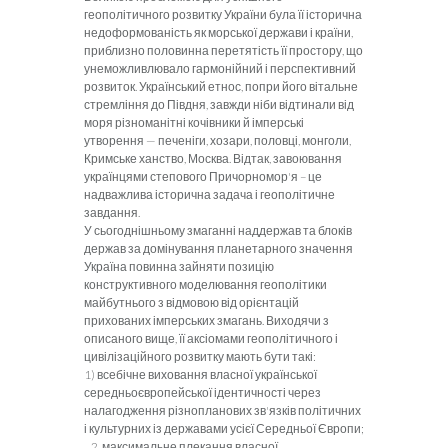
геополітичного розвит­
ку України була її історична
недоформованість як морської держави і країни,
приблизно половинна перетятість її просто­ру, що
унеможливлювало гармонійний і перспективний
розви­ток. Український етнос, попри його вітальне
стремління до Півдня, завжди ніби відтинали від
моря різноманітні кочівники й імперські
утворення — печеніги, хозари, половці, монголи,
Кримське ханство, Москва. Відтак, завоювання
українцями степового Причорномор'я – це
надважлива історична задача і геополітичне
завдання.
У сьогоднішньому змаганні наддержав та блоків
держав за
домінування планетарного значення
Україна повинна зайняти позицію
конструктивного моделювання геополітики
майбутньо­го з відмовою від орієнтацій
прихованих імперських змагань. Виходячи з
описаного вище, її аксіомами геополітичного і
цивілізаційного розвитку мають бути такі:
1) всебічне виховання власної української
середньоєвропей­
ської ідентичності через
налагодження різнопланових зв'язків
політичних
і культурних із державами усієї Середньої Європи;
максимальне плекання власної