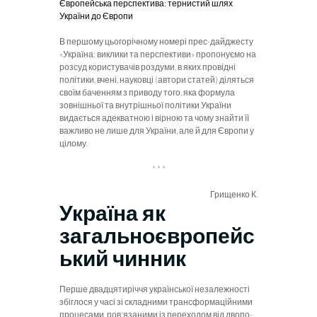
Європейська перспектива: тернистий шлях
України до Європи
В першому
цьогорічному номері прес-дайджесту
«Україна: виклики та перспективи» пропонуємо на
розсуд користувачів роздуми, в яких провідні
політики, вчені, науковці (автори статей) діляться
своїм баченням з приводу того, яка формула
зовнішньої та внутрішньої політики України
видається адекватною і вірною та чому знайти її
важливо не лише для України, але й для Європи у
цілому.
* * *
Грищенко К.
Україна як
загальноєвропейс
ький чинник
Перше двадцятиріччя української незалежності
збіглося у часі зі склад­
ними трансформаційними
процесами, пов'язаними із переходом від двопо­