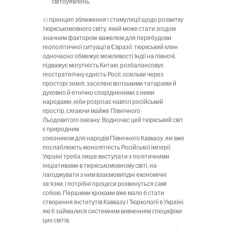
світоуявлень.
6)
принцип зближення і стимуляції щодо розвитку
тюркськомовного світу, який може стати згодом
значним фактором-важелем для перебудови
геопо
л
ітичної ситуації в Євразії: тюрксь­кий клин
одночасно обмежує можливості Індії на півночі,
підва­жує могутність Китаю, розбалансовує
геостратегічну єдність Росії, оскільки через
просторі землі, заселені волзькими татара­ми й
духовно й етнічно спорідненими з ними
народами, ніби розрізає навпіл російський
простір, сягаючи майже Північного
Льодовитого океану. Водночас цей тюркський світ
є природним
союзником для народів Північного Кавказу, які вже
послаб­люють монолітність Російської імперії.
Україні треба лише вис­тупати з політичними
ініціативами в тюркськомовному світі, на­
лагоджувати з ним взаємовигідні економічні
зв'язки, і потрібні процеси розвинуться самі
собою. Першими кроками вже мало б стати
створення Інститутів Кавказу і Тюркології в Україні,
які б займалися системним вивченням специфіки
цих світів.