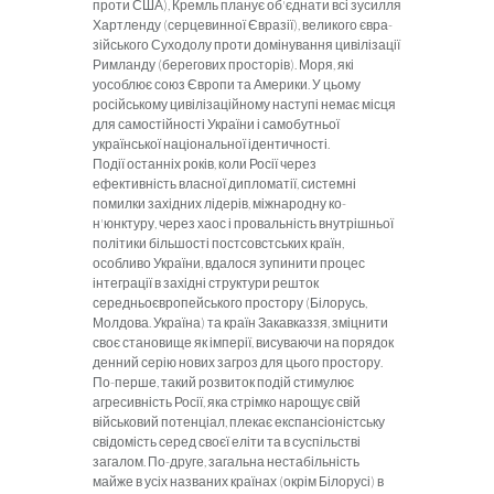
проти США), Кремль планує об'єдна­ти всі зусилля
Хартленду (серцевинної Євразії), великого євра­
зійського Суходолу проти домінування цивілізації
Римланду (берегових просторів). Моря, які
уособлює союз Європи та Аме­рики. У цьому
російському цивілізаційному наступі немає місця
для самостійності України і самобутньої
української націо­нальної ідентичності.
Події останніх років, коли Росії через
ефективність власної дипломатії, системні
помилки західних лідерів, міжнародну ко­
н'юнктуру, через хаос і провальність внутрішньої
політики більшості постсовстських країн,
особливо України, вдалося зупинити процес
інтеграції в західні структури решток
середньоєвропейського простору (Білорусь,
Молдова. Україна) та країн Закавказзя, зміцнити
своє становище як імперії, висува­ючи на порядок
денний серію нових загроз для цього простору.
По-перше, такий розвиток подій стимулює
агресивність Росії, яка стрімко нарощує свій
військовий потенціал, плекає експансіоністську
свідомість серед своєї еліти та в суспільстві
загалом. По-друге, загальна нестабільність
майже в усіх названих кра­їнах (окрім Білорусі) в