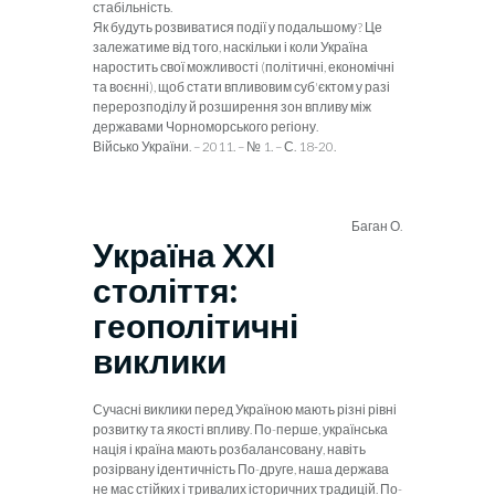
стабіль­ність.
Як будуть розвиватися події у по­дальшому? Це
залежатиме від того,
наскільки і коли Україна
нарос­тить свої можливості (політичні, економічні
та воєнні), щоб стати впливовим суб'єктом у разі
пере­розподілу й розширення зон впли­ву між
державами Чорноморсько­го регіону.
Військо України. – 2011.
– № 1. – С. 18-20.
Баган О.
Україна ХХІ
століття:
геополітичні
виклики
Сучасні виклики
перед Україною мають різні рівні
розвитку та якості впливу. По-перше, українська
нація і країна мають розбалансовану, на­віть
розірвану ідентичність По-друге, на­ша держава
не мас стійких і тривалих історичних традицій. По-