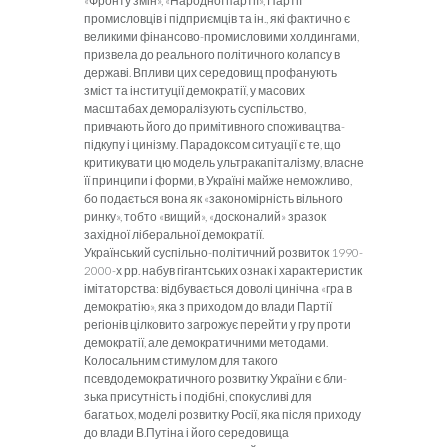
«Фронту змін», «Народної партії», Партії
промисловців і під­приємців та ін., які фактично є
великими фінансово-промисло­вими холдингами,
призвела до реального політичного колапсу в
державі. Впливи цих середовищ профанують
зміст та інституції демократії, у масових
масштабах деморалізують суспільство,
привчають його до примітивного споживацтва-
підкупу і циніз­му. Парадоксом ситуації є те, що
критикувати цю модель ультракапіталізму, власне
її принципи і форми, в Україні майже неможливо,
бо подається вона як «закономірність вільного
рин­ку», тобто «вищий», «досконалий» зразок
західної ліберальної демократії.
У
країнський суспільно-політичний розвиток 1990-
2000-х рр. набув гігантських ознак і характеристик
імітаторства: відбувається доволі цинічна «гра в
демократію», яка з приходом до влади Партії
регіонів цілковито загрожує перейти у гру проти
демократії, але демократичними методами.
Колосальним стиму­лом для такого
псевдодемократичного розвитку України є бли­
зька присутність і подібні, спокусливі для
багатьох, моделі роз­витку Росії, яка після приходу
до влади В.Путіна і його середо­вища