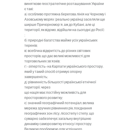
виняткове геостратегічне розташування України
є такі:
а)
особливо протяжна берегова лінія на Чорному і
Азовсько­му морях (реально українці заселяли ще
ширше Причорномор'я, аж до Кубані, але ці
території, як відомо, відійшли на сьогодні до Росії)
;
б)
природні багатства майже усіх українських
теренів;
в)
всебічна відкритість до різних світових
просторів, що дає великі можливості для
торговельних зв'язків;
г)
«зіпертість» на Карпати українського простору,
який у та­кий спосіб отримує опорну
завершеність;
д)
рівнинність більшості української етнічної
території, через
що нація має постійну можливість для
просторового розвитку;
є) значний географічний потенціал, велика
мережа зручних
рівнинних рік, поєднання
географічних зон лісу, лісостепу і сте­пу, що
сумарно забезпечує загальну внутрішню
динаміку само­розвитку етносу і простору.
Великою проблемою для успішного