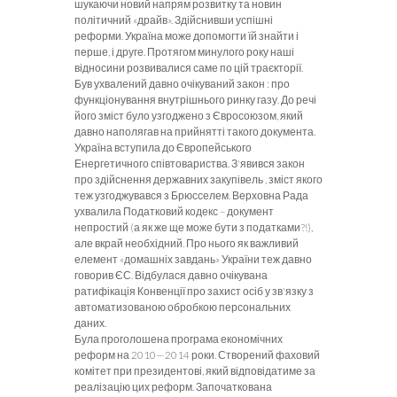
шукаючи новий напрям розвитку та новин
політичний «драйв». Здійснивши успішні
реформи. Україна може допомогти їй знайти і
перше, і друге. Протягом минулого року наші
відносини розвивалися саме по цій траєкторії.
Був ухвалений давно очікуваний
закон : про
функціонування внутріш­нього ринку газу. До речі
його зміст було узгоджено з Євросоюзом, який
давно наполягав на прийнятті такого документа.
Україна вступила до Європейського
Енергетичного співтовариства. З'явився закон
про здійснення державних закупівель , зміст якого
теж узгоджувався з Брюсселем. Верховна Рада
ухвалила Податковий кодекс – документ
непростий (а як же ще може бути з податками?!),
але вкрай необхідний. Про нього як важливий
елемент «домашніх завдань» України теж дав­но
говорив ЄС. Відбулася давно очіку­вана
ратифікація Конвенції про захист осіб у зв'язку з
автоматизованою об­робкою персональних
даних.
Була проголошена програма еко­
номічних
реформ на 2010—2014 роки. Створений фаховий
комітет при пре­зидентові, який відповідатиме за
реа­лізацію цих реформ. Започаткована