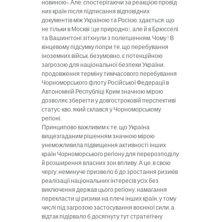
новиною». Але, спостерігаючи за реакцією провід­
них країн після підписання відпо­відних
документів між Україною та Росією, здається, що
не тільки в Москві (це природно), але й в Брюсселі
та Вашингтоні зітхнули з полегшенням. Чому? В
кінцевому підсумку попри те, що перебуван­ня
іноземних військ, безумовно, є потенційною
загрозою для націо­нальної безпеки України,
продов­ження терміну тимчасового пере­бування
Чорноморського флоту Російської Федерації в
Автономній Республіці Крим значною мірою
дозволяє зберегти у довгостроко­вій перспективі
статус-кво, який склався у Чорноморському
регіоні.
Принципово важ­
ливим є те, що Україна
вищезгада­ним рішенням значною мірою
унеможливила підвищення актив­ності інших
країн Чорноморсько­го регіону для перерозподілу
й розширення власних зон впливу. А це, в свою
чергу, неминуче приз­вело б до зростання ризиків
реалі­зації національних інтересів усіх без
виключення держав цього регі­ону, намагання
перекласти ці ри­зики на плечі інших країн, у тому
числі під загрозою застосування воєнної сили, а
відтак підірвало б досягнуту тут стратегічну