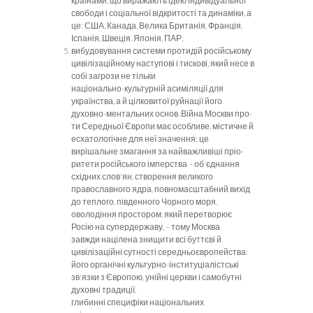
країнами, що виражають ідею індивідуальної
свободи і соці­альної відкритості та динаміки, а
це: США, Канада, Велика Бри­танія, Франція,
Іспанія, Швеція, Японія, ПАР;
вибудовування системи протидій російському
цивіліза
ційному наступові і тискові, який несе в
собі загрози не тільки
національно-культурній асиміляції для
українства, а й цілкови­тої руйнації його
духовно-ментальних основ. Війна Москви про­
ти Середньої Європи має особливе, містичне й
есхатологічне
для неї значення: це
вирішальне змагання за найважливіші пріо­
ритети російського імперства – об'єднання
східних слов'ян,
створення великого
православного ядра, повномасштабний ви­хід
до теплого, південного Чорного моря,
оволодіння просто­ром, який перетворює
Росію на супердержаву, – тому Москва
завжди націлена знищити всі буттєві й
цивілізаційні сутності середньоєвропейства:
його органічні культурно-інституціалістські
зв'язки з Європою, унійні церкви і самобутні
духовні традиції,
глибинні специфіки національних