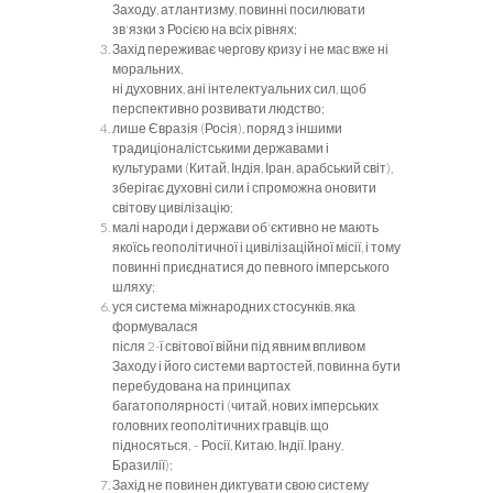
Заходу, атлантизму, повинні посилювати
зв'язки з Росією на всіх рівнях;
Захід переживає чергову кризу і не мас вже ні
моральних,
ні духовних, ані інтелектуальних сил, щоб
перспективно розви­вати людство;
лише Євразія (Росія), поряд з іншими
традиціоналістськи
ми державами і
культурами (Китай, Індія, Іран, арабський світ),
зберігає духовні сили і спроможна оновити
світову цивілізацію;
малі народи і держави об'єктивно не мають
якоїсь геопо
літичної і цивілізаційної місії, і тому
повинні приєднатися до певного імперського
шляху;
уся система міжнародних стосунків, яка
формувалася
після 2-ї світової війни під явним впливом
Заходу і його систе­ми вартостей, повинна бути
перебудована на принципах
багатополярності (читай, нових імперських
головних геополітичних гравців, що
підносяться, – Росії, Китаю, Індії. Ірану,
Бразилії);
Захід не повинен диктувати свою систему