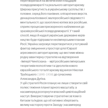
перетворилася на величезний плацдарм
псевдодемократії та реального авторитаризму.
Широка присутність в українсько­му суспільстві, і
головне, серед його панівних, олігархічних верств,
денаціоналізованої, малоросійської свідомості і
мен­тальності, що захоплено копіює все російське,
сприяє процесам прискореного наближення до
зразків російської псевдодемокра­тії. У такий
спосіб, якщо й надалі українське державне керів­
ництво буде підігравати неоімперським планам
Росії, Україна загрожує перетворитися у потужний
фактор зміцнення у просто­рі цілої Євразії
агресивного авторитаризму, що вестиме міжна­
родну авантюрну стратегію на відтворення
«Імперії Чингісхана» – мрії російських імперських
теоретиків геополітики та ідеологів нового
євразійського тоталітаризму від князя Ніколая
Трубєцького (1890-1938) до сучасника
Алєксандра Дугїна.
У цій стратегії Росія планує не лише створити свій
полюс
тяжіння планетарного масштабу, а
насамперед розгорнути влас­ний цивілізаційний
наступ. Використовуючи стратегічні зв'язки із
Китаєм та Індією, що об'єктивно зберігають
велику насторогу проти Заходу (насамперед