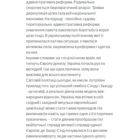
адміністративна реформа. Радикально
скорочується бюрократичний апарат. Триває
дерегуляція цілих галузей на­ціональної
економіки. На підході – пенсійна, судова,
територіально-ад­міністративна реформи,
ухвалення па­кета законів про боротьбу із коруп­
цією тощо. В українському політич­ному житті
припинилася патова ситу­ація, з'явилася
впливова сила, зацікав­лена в реформах і здатна
на них.
Іншими словами, на тлі цілої низ­
ки країн, які
тягнуть Європу донизу, Україна почала рух по
висхідній. І це ще одна причина, чому вона
важлива для всього континенту.
Світовій політиці сьогодні, як ні­
коли, потрібен
приклад того, що успіш­ний симбіоз Сходу і Заходу
– це не міф, а реально діюча нова модель між­
народних відносин. Україна, яка втілює в собі
східний і західний імпульси єв­ропейської
цивілізації, може стати та­ким прикладом. Не
виключав би на­віть, що таким є одне з її історичних
призначень — стати діючим прообра­зом тієї
майбутньої, справді великої і справді єдиної
Європи, де Захід і Схід почувалися б із високим
рівнем ком­форту, як дві частини одного цілого.