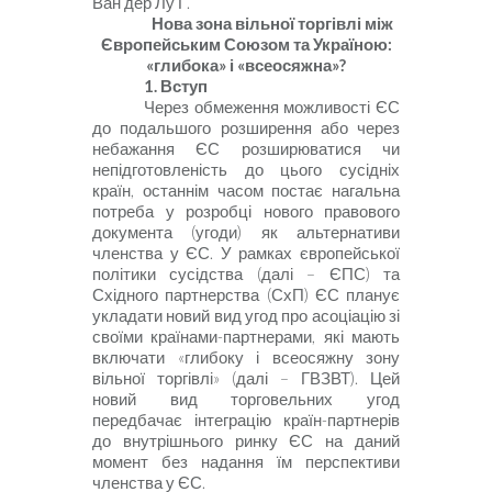
Ван дер Лу Г.
Нова зона вільної торгівлі між
Європейським Союзом та Україною:
«глибока» і «всеосяжна»?
1. Вступ
Через обмеження можливості ЄС
до подальшого розширення або через
небажання ЄС розширюватися чи
непідготовленість до цього сусідніх
країн, останнім часом постає нагальна
потреба у розробці нового правового
документа (угоди) як альтернативи
членства у ЄС. У рамках європейської
політики сусідства (далі – ЄПС) та
Східного партнерства (СхП) ЄС планує
укладати новий вид угод про асоціацію зі
своїми країнами-партнерами, які мають
включати «глибоку і всеосяжну зону
вільної торгівлі» (далі – ГВЗВТ). Цей
новий вид торго­вельних угод
передбачає інтеграцію країн-партнерів
до внутрішнього ринку Є
С
на даний
момент без надання їм перспективи
членства у ЄС.