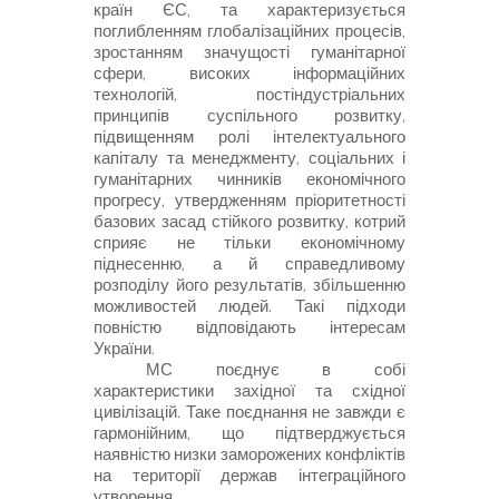
країн ЄС, та характеризується
поглибленням глобалізаційних процесів,
зростанням значущості гуманітарної
сфери, високих інформаційних
технологій, постіндустріальних
принципів суспільного розвитку,
підвищенням ролі інтелектуального
капіталу та менеджменту, соціальних і
гуманітарних чинників економічного
прогресу, утвердженням пріоритетності
базових засад стійкого розвитку, котрий
сприяє не тільки економічному
піднесенню, а й справедливому
розподілу його результатів, збільшенню
можливостей людей. Такі підходи
повністю відповідають інтересам
України.
МС поєднує в собі
характеристики західної та східної
цивілізацій. Таке поєднання не завжди є
гармонійним, що підтверджується
наявністю низки заморожених конфліктів
на території держав інтеграційного
утворення.