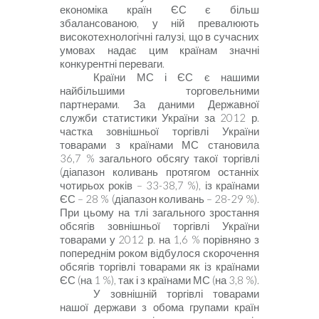
економіка країн ЄС є більш
збалансованою, у ній превалюють
високотехнологічні галузі, що в сучасних
умовах надає цим країнам значні
конкурентні переваги.
Країни МС і ЄС є нашими
найбільшими торговельними
партнерами. За даними Державної
служби статистики України за 2012 р.
частка зовнішньої торгівлі України
товарами з країнами МС становила
36,7 % загального обсягу такої торгівлі
(діапазон коливань протягом останніх
чотирьох років – 33-38,7 %), із країнами
ЄС – 28 % (діапазон коливань – 28-29 %).
При цьо­му на тлі загального зростання
обсягів зовнішньої торгівлі України
товарами у 2012 р. на 1,6 % порівняно з
попереднім роком відбулося скорочення
обсягів торгівлі товарами як із країнами
ЄС (на 1 %), так і з країнами МС (на 3,8 %).
У зовнішній торгівлі товарами
нашої держави з обома групами країн