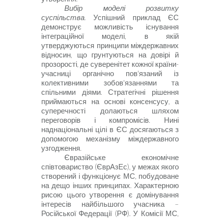
Вибір моделі розвитку
суспільства.
Успішний приклад ЄС
демонструє можливість існування
інтеграційної моделі, в якій
утверджуються принципи міждержавних
відносин, що грунтуються на довірі й
прозорості, де суверенітет кожної країни-
учасниці органічно пов'язаний із
колективними зобов'язаннями та
спільними діями. Стратегічні рішення
приймаються на основі консенсусу, а
суперечності долаються шляхом
переговорів і компромісів. Нині
наднаціональні цілі в ЄС досягаються з
допомогою механізму міждержавного
узгодження.
Євразійське економічне
співтовариство (ЄврАзЕс), у межах якого
створений і функціонує МС, побудоване
на дещо інших принципах. Характерною
рисою цього утворення є домінування
інтересів найбільшого учасника –
Російської Федерації
(РФ).
У Комісії МС,