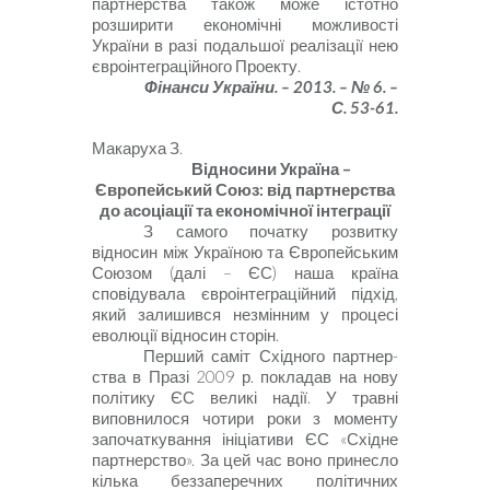
партнерства також може істотно
розширити економічні можливості
України в разі подальшої реалізації нею
євроінтеграційного Проекту.
Фінанси України. – 2013. – № 6. –
С. 53-61.
Макаруха З.
Відносини Україна –
Європейський Союз: від партнерства
до асоціації та економічної інтеграції
З самого початку розвитку
відносин між Україною та Європейським
Союзом (далі – ЄС) наша країна
сповідувала євроінтеграційний підхід,
який залишився незмінним у процесі
еволюції відносин сторін.
Перший саміт Східного партнер­
ства в Празі
2009
р. покладав на нову
політику ЄС великі надії. У травні
виповнилося чотири роки з моменту
започаткування ініціативи ЄС «Східне
партнерство». За цей час воно принесло
кілька беззаперечних політичних