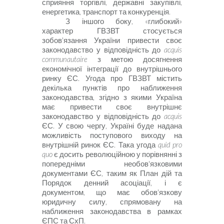
сприяння торгівлі, державні закупівлі,
енергетика, транспорт та конкуренція.
З іншого боку, «глибокий»
характер ГВЗВТ стосується
зобов'язання України привести своє
законодавство у відповідність до
acquis
communautaire
з метою досягнення
економічної інтеграції до внутрішнього
ринку ЄС. Угода про ГВЗВТ містить
декілька пунктів про наближення
законодавства, згідно з якими Україна
має привести своє внутрішнє
законодавство у відповідність до
acquis
ЄС. У свою чергу, Україні буде надана
можливість поступового виходу на
внутрішній ринок ЄС. Така угода
quid
pro
quo
є досить революційною у порівнянні з
попередніми необов'язковими
документами ЄС, таким як План дій та
Порядок денний асоціації, і є
документом, що має обов'язкову
юридичну силу, спрямовану на
наближення законодавства в рамках
ЄПС та СхП.