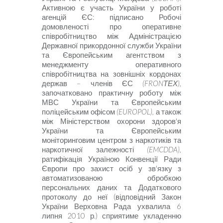
Активною
є участь України у роботі
агенцій ЄС: підписано Робочі
домовленості про оперативне
співробітництво між Адміністрацією
Державної прикордонної служби України
та Європейським агентством з
менеджменту оперативного
співробітництва на зовнішніх кордонах
держав – членів ЄС
(
FRON
ТЕХ),
започатковано практичну роботу між
МВС України та Європейським
поліцейським офісом
(
EUROPOL
),
а також
між Міністерством охорони здоров'я
України та Європейським
моніторинговим центром з наркотиків та
наркотичної залежності
(
EMCDDA
),
ратифікація Україною Конвенції Ради
Європи про захист осіб у зв'язку з
автоматизованою обробкою
персональних даних та Додаткового
протоколу до неї (відповідний Закон
України Верховна Рада ухвалила
6
липня
2010
р.) сприятиме укладенню