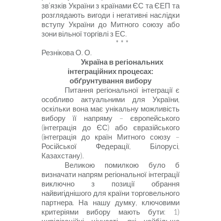
зв’язків України з країнами ЄС та ЄЕП та
розглядають вигоди і негативні наслідки
вступу України до Митного союзу або
зони вільної торгівлі з ЕС.
* * *
Резнікова О. О.
Україна в регіональних
інтеграційних процесах:
обґрунтування вибору
Питання регіональної інтеграції є
особливо актуальними для України,
оскільки вона має унікальну можливість
вибору її напряму – європейського
(інтеграція до ЄС) або євразійського
(інтеграція до країн Митного союзу –
Російської Федерації, Білорусі,
Казахстану).
Великою помилкою було б
визначати напрям регіональної інтеграції
виключно з позиції обрання
найвигіднішого для країни торговельного
партнера. На нашу думку, ключовими
критеріями вибору мають бути: 1)