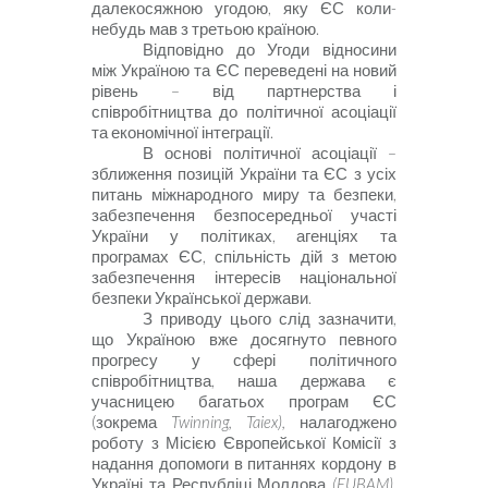
далекосяжною угодою, яку ЄС коли-
небудь мав з третьою країною.
Відповідно до Угоди відносини
між Україною та ЄС переведені на новий
рівень –
від партнерства і
співробітництва до політичної асоціації
та еко­номічної інтеграції.
В основі політичної асоціації –
зближення позицій України та ЄС з усіх
питань міжнародного миру та безпеки,
забезпечення безпосередньої участі
України у політиках, агенціях та
програмах ЄС, спільність дій з метою
забезпечення інтересів національ­ної
безпеки Української держави.
З приводу цього слід зазначити,
що Україною вже досягнуто певного
прогресу у сфері політичного
співробітництва, наша держава є
учасницею багатьох програм ЄС
(зокрема
Twinning
,
Taiex
),
налагоджено
роботу з Місією Європейської Комісії з
надання допомоги в питаннях кордону в
Україні та Республіці Молдова
(
EUBAM
).