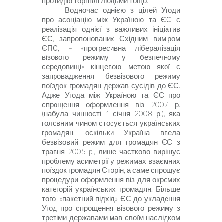
протидію торгівлі людьми тощо.
Водночас однією з цілей Угоди
про асоціацію між Україною та ЄС є
реалізація однієї з важливих ініціатив
ЄС, запропонованих Східним виміром
ЄПС, –
«прогресивна лібералізація
візового режиму у безпечному
середовищі» кінцевою метою якої є
запровадження безвізового режиму
поїздок громадян держав-сусідів до ЄС.
Адже Угода між Україною та ЄС про
спрощення оформлення віз 2007 р.
(набула чинності 1 січня 2008 р.), яка
головним чином стосується українських
громадян, оскільки Україна ввела
безвізовий режим для громадян ЄС з
травня 2005
p
., лише частково вирішує
проблему асиметрії у режимах взаємних
поїздок громадян Сторін, а саме спрощує
процедури оформлення віз для окремих
категорій українських громадян. Більше
того, «пакетний підхід» ЄС до укладення
Угод про спрощення візового режиму з
третіми державами мав своїм наслідком