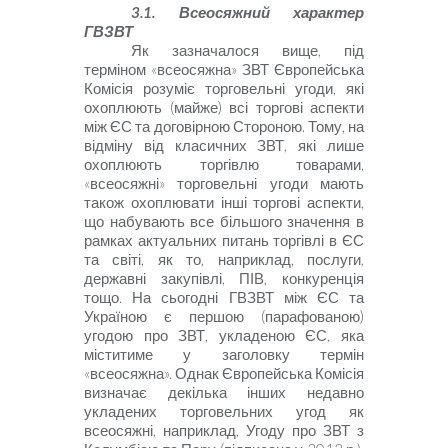
3.1. Всеосяжний характер
ГВЗВТ
Як зазначалося вище, під
терміном «всеосяжна» ЗВТ Європейська
Комісія розуміє торговельні угоди, які
охоплюють (майже) всі торгові аспекти
між ЄС та договірною Стороною. Тому, на
відміну від класичних ЗВТ, які лише
охоплюють торгівлю товарами,
«всеосяжні» торговельні угоди мають
також охоплювати інші торгові аспекти,
що набувають все більшого значення в
рамках актуальних питань торгівлі в ЄС
та світі, як то, наприклад, послуги,
державні закупівлі, ПІВ, конкуренція
тощо. На сьогодні ГВЗВТ між ЄС та
Україною є першою (парафованою)
угодою про ЗВТ, укладеною ЄС, яка
міститиме у заголовку термін
«всеосяжна». Однак Європейська Комісія
визначає декілька інших недавно
укладених торговельних угод як
всеосяжні, наприклад, Угоду про ЗВТ з