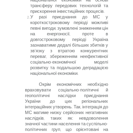
трансферу передових технологій та
прискорення інвестиційних процесів.
У разі приєднання до МС у
короткостроковому періоді можливі
певні вигоди, зумовлені зниженням цін
на енергоносії, проте в
довгостроковому періоді Україна
зазнаватиме дедалі більших збитків у
зв'язку з втратою конкурентних
переваг, збереженням неефективної
соціально-економічної моделі
розвитку та подальшою деградацією
національної економіки.
Окрім економічних необхідно
враховувати соціально-політичні й
геополітичні наслідки приєднання
України до цих регіональних
інтеграційних утворень. Так, інтеграція до
МС матиме низку серйозних негативних
наслідків, таких як: невдоволення
значної частини населення та суспільно-
політичних груп, що орієнтовані на