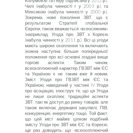
Колумбією та Перу (підписана
у
2012
р.)
,
Чилі (набула чинності
г у 2003
р.)
та
Мексикою (набула чинності у
2000
р.)
.
Зокрема, нове покоління ЗВТ, що є
результатом Стратегії глобальної
Європи, також вважається «всеосяжним»
(наприклад, Угода про ЗВТ з Кореєю
(набула чинності у
2011
р.). Всі ці угоди
мають широке охоплення та включа­ють
(кожна наступна більше попередньої)
положення про всі основні згадані вище
торгові аспекти. Таким чином,
всеохоплюючий характер ГВЗВТ між ЄС
та Україною є не таким вже й новим
.
Зміст Угоди про ГВЗВТ між ЄС та
Україною, наведений у частині
IV
Угоди
про асоціацію, ілюструє те, що ця Угода
не лише охоплює традиційні аспекти
ЗВТ, такі як доступ до ринку товарів, але
також включає державні закупівлі, ПІВ,
конкуренцію, енергетику тощо. Той факт,
що цей міст майже цілком подібний
змісту Угоди про ЗВТ між ЄС та Кореєю,
ще раз доводить, що «всеохоплюючий