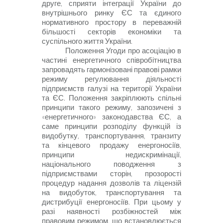
друге, сприяти інтеграції України до
внутрішнього ринку ЄС та єдиного
нормативного простору в переважній
більшості секторів економіки та
суспільного життя України.
Положення Угоди про асоціацію в
частині енергетичного співробітни­цтва
запровадять гармонізовані правові рамки
режиму регулювання діяльності
підприємств галузі на території України
та ЄС. Положення закріплюють спільні
принципи такого режиму, запозичені
з
«енергетичного» законодавства ЄС, а
саме принципи розподілу функцій із
видобутку, транспортування, транзиту
та кінцевого продажу енергоносіїв,
принципи недискримінації,
національного поводження з
підприємствами сторін, прозорості
процедур надання дозволів та ліцензій
на видобуток, транспортування та
дистрибуції енергоносіїв. При цьому у
разі наявності розбіжностей між
правовим режимом, що встановлюється