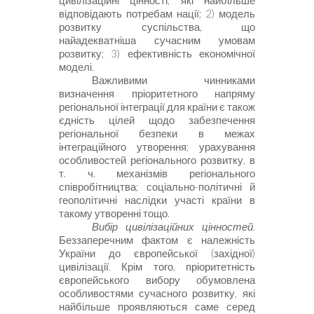
цивілізаційні цінності, які найбільше
відповідають потребам нації; 2) модель
розвитку суспільства, що
найадекватніша сучасним умовам
розвитку; 3) ефективність економічної
моделі.
Важливими чинниками
визначення пріоритетного напряму
регіональної інтеграції для країни є також
єдність цілей щодо забезпечення
регіональної безпеки в межах
інтеграційного утворення; урахування
особливостей регіонального розвитку, в
т. ч. механізмів регіонального
співробітництва; соціально-політичні й
геополітичні наслідки участі країни в
такому утворенні тощо.
Вибір цивілізаційних цінностей.
Беззаперечним фактом є належність
України до європейської (західної)
цивілізації. Крім того, пріоритетність
європейського вибору обумовлена
особливостями сучасного розвитку, які
найбільше проявляються саме серед