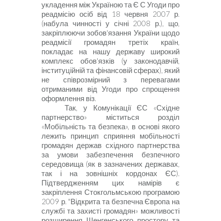
укладення між Україною та Є С Угоди про
реадмісію осіб від 18 червня 2007 р.
(набула чинності у січні 2008 р.), що,
закріплюючи зобов'язання України щодо
реадмісії громадян третіх країн,
покладає на нашу державу широкий
комплекс обов'язків (у законодавчій,
інституційній та фінансовій сферах), який
не співрозмірний з перевагами
отриманими від Угоди про спрощення
оформлення віз.
Так, у Комунікації ЄС «Східне
партнерство»
міститься розділ
«Мобільність та безпека», в основі якого
лежить принцип сприяння мобільності
громадян держав східного партнерства
за умови забезпечення безпечного
середовища (як в зазначених державах,
так і на зовнішніх кордонах ЄС).
Підтвердженням цих намірів є
закріплення Стокгольмською програмою
2009 р. "Відкрита та безпечна Європа на
службі та захисті громадян» можливості
розширення Шенгенського простору та