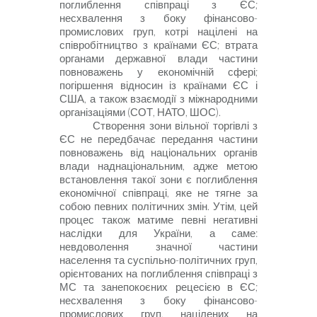
поглиблення співпраці з ЄС;
несхвалення з боку фінансово-
промислових груп, котрі націлені на
співробітництво з країнами ЄС; втрата
органами державної влади частини
повноважень у економічній сфері;
погіршення відносин із країнами ЄС і
США, а також взаємодії з міжнародними
організаціями (СОТ, НАТО, ШОС).
Створення зони вільної торгівлі з
ЄС не передбачає передання частини
повноважень від національних органів
влади наднаціональним, адже метою
встановлення такої зони є поглиблення
економічної співпраці, яке не тягне за
собою певних політичних змін. Утім, цей
процес також матиме певні негативні
наслідки для України, а саме:
невдоволення значної частини
населення та суспільно-політичних груп,
орієнтованих на поглиблення співпраці з
МС та занепокоєних рецесією в ЄС;
несхвалення з боку фінансово-
промислових груп, націлених на