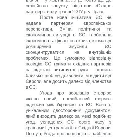
офіційного запуску ініціативи «Східне
партнерство» у травні
2009 р. у
Празі.
Проте нова ініціатива ЄС не
надала партнерам європейської
перспективи. Зміна політичної та
економічної ситуації в ЄС, глобальна
економічна та фінансова криза, втома від
розширення змусили ЄС
сконцентруватися на внутрішніх
проблемах. Це зумовило відповідну
позицію ЄС тримати східних партнерів
на відстані витягнутої руки
–
досить
близько, щоб не дозво­лити їм відійти від
Європи, але досить далеко від членства
в ЄС.
Угода про асоціацію створює
якісно новий, поглиблений формат
відносин між Україною та ЄС. Вона є
унікальним двостороннім документом,
який виходить далеко за межі подібних
угод, укладених Є
С
свого часу з
країнами Центральної та Східної Європи.
По суті, Угода про асоціацію є найбільш