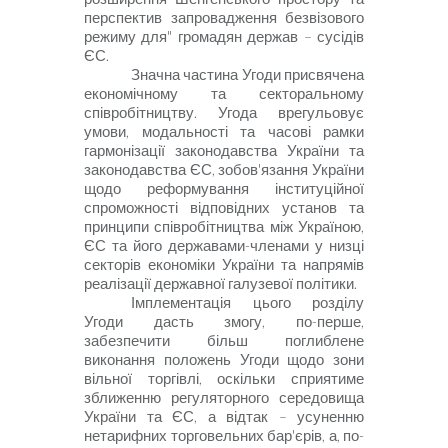
перспектив запровадження безвізового
режиму для" громадян держав – сусідів
ЄС.
Значна частина Угоди присвячена
економічному та секторальному
співробітництву. Угода врегульовує
умови, модальності та часові рамки
гармонізації законодавства України та
законодавства ЄС, зобов'язання України
щодо реформування інституційної
спроможності відповідних установ та
принципи співробітництва між Україною,
ЄС та його державами-членами у низці
секторів економіки України та напрямів
реалізації державної галузевої політики.
Імплементація цього розділу
Угоди дасть змогу, по-перше,
забезпечити більш поглиблене
виконання положень Угоди щодо зони
вільної торгівлі, оскільки сприятиме
зближенню регуляторного середовища
України та ЄС, а відтак – усуненню
нетарифних торговельних бар'єрів, а, по-