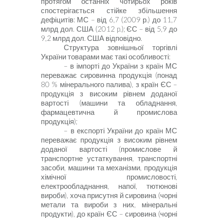
протягом останніх чотирьох років
спостерігається стійке збільшення
дефіцитів: МС – від 6,7 (2009 р.) до 11,7
млрд дол.
США (2012
p
.);
ЄС
–
від
5,9
до
9,2 млрд дол. США
відповідно.
Структура
зовнішньої торгівлі
України товарами має такі особливості:
– в імпорті до України з країн МС
переважає сировинна продукція (понад
80 %
мінерального палива), з країн ЄС –
продукція з високим рівнем доданої
вартості (машини та обладнання,
фармацевтична й промислова
продукція);
– в експорті України до країн МС
переважає продукція з високим рівнем
доданої вартості (промислове й
транспортне устаткування, транспортні
засоби, машини та механізми, продукція
хімічної промисловості,
електрообладнання, напої, тютюнові
вироби), хоча присутня й сировина (чорні
метали та вироби з них, мінеральні
продукти), до країн ЄС –
сировина (чорні