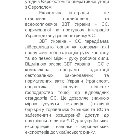
угоди з Євроюстом та оперативної угоди
з Європолом.
Економічна інтеграція – це
створення поглибленої та
всеохоплюючої ЗВТ України – ЄС,
спрямованої на поступову інтеграцію
України до внутрішнього ринку ЄС.
ЗВТ Україна –
ЄС передбачає
лібералізацію торгівлі як товарами, так і
послугами, лібералізацію руху капіталу
та до певної міри –
руху робочої сили.
Відмінною рисою ЗВТ Україна –
ЄС є
комплексна програма адаптації
секторальних законодавчих та
нормативних актів України (транспорт,
енергетика, послуги, сільське
господарство тощо) до відповідних
стандартів ЄС. Це дозволяє значною
мірою усунути нетарифні (технічні)
бар'єри у торгівлі між Україною та ЄС та
забезпечити розширений доступ до
внутрішнього ринку Є С для українських
експортерів і навпаки – європейських
експортерів до українського ринку.