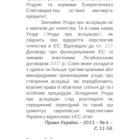
Угодою та нормами Енергетичного
Співтовариства, останні матимуть
пріоритет.
Звичайно Угода про асоціацію не
є квитком до членства. Та й сама назва
Угоди («Угода про асоціацію»), не
свідчить про відкриття перспектив
членства в ЄС. Відповідно до ст.
217
Договору про функціонування ЄС (зі
змінами внесеними Лісабонським
договором
2007
р.) Союз може укладати
з однією чи більше третіми країнами або
міжнародними організаціями угоди про
створення асоціації, які передбачають
взаємні права й обов'язки, спільні дії та і
особливі процедури. Укладення Угоди
про асоціа­цію слід розглядати як
серединний, перехідний та такий, що
цементує європейські перспективи
України у відносинах з ЄС, етап.
Право України. – 2013. – № 6. –
С. 51-58.