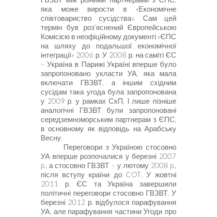
яка може вирости в «Економічне
співтовариство сусідства». Сам цей
термін був роз'яснений Євро­пейською
Комісією в неофіційному документі «ЄПС
на шляху до подальшої економічної
інтеграції» 2006 р. У 2008 р. на саміті ЄС
– Україна в Парижі Україні вперше було
запропоновано укласти УА, яка мала
включати ГВЗВТ, а іншим східним
сусідам така угода була запропонована
у 2009 р. у рамках СхП. І лише пізніше
аналогічні ГВЗВТ були запропоновані
середземноморським партнерам з ЄПС,
в основному як відповідь на Арабську
Весну.
Переговори з Україною стосовно
УА вперше розпочалися у березні 2007
p
.,
а стосовно ГВЗВТ –
у лютому 2008
p
.,
після вступу країни до
COT
.
У жовтні
2011
р. Є
С
та Україна завершили
політичні переговори стосовно ГВЗВТ. У
березні
2012
р. відбулося парафування
УА, але парафування частини Угоди про