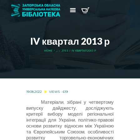
IV квартал 2013 р
HOME
...
2013
IV КВАРТАЛ 2013 Р
19.08.2022
VIEWS - 619
Матеріали, зібрані у четвертому
випуску дайджесту, досліджують
критерії вибору моделі регіональної
інтеграції для України, політико-правові
основи розвитку відносин між Україною
та Європейським Союзом, особливості
розвитку торговельно-економічних