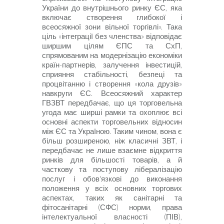
України до внутрішнього ринку ЄС, яка
включає створення глибокої і
всеосяжної зони вільної торгівлі». Така
ціль «інтеграції без членства» відповідає
ширшим цілям ЄПС та СхП,
спрямованим на модернізацію економіки
країн-партнерів, залучення інвестицій,
сприяння стабільності, безпеці та
процвітанню і створення «кола друзів»
навкруги ЄС. Всеосяжний характер
ГВЗВТ передбачає, що ця торговельна
угода має ширші рамки та охоплює всі
основні аспекти торговельних відносин
між ЄС та Україною. Таким чином, вона є
більш розширеною, ніж класичні ЗВТ, і
передбачає не лише взаємне відкриття
ринків для більшості товарів, а й
часткову та поступо­ву лібералізацію
послуг і обов'язкові до виконання
положення у всіх основних торгових
аспектах, таких як санітарні та
фітосанітарні (СФС) норми, права
інтелектуальної власності (ПІВ),