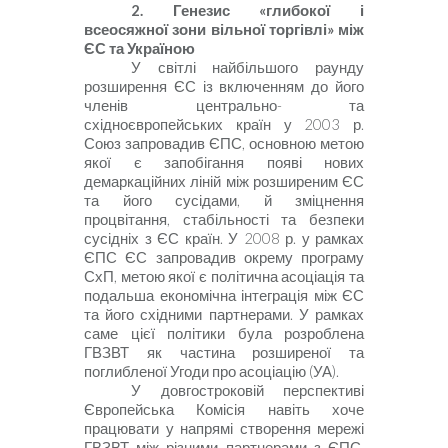
2.
Генезис «глибокої і
всеосяжної зони вільної торгівлі» між
ЄС та Україною
У світлі найбільшого раунду
розширення Є
С
із включенням до його
членів центрально- та
східноєвропейських країн у
2003
р.
Союз запровадив ЄПС, основною метою
якої є запобігання появі нових
демаркаційних ліній між розширеним ЄС
та його сусідами, й зміцнення
процвітання, стабільності та безпеки
сусідніх з ЄС країн. У 2008 р. у рамках
ЄПС ЄС запровадив окрему програму
СхП, метою якої є політична асоціація та
подальша економічна інтеграція між ЄС
та його східними партнерами. У рамках
саме цієї політики була розроблена
ГВЗВТ як частина розширеної та
поглибленої Угоди про асоціацію (УА).
У довгостроковій перспективі
Європейська Комісія навіть хоче
працювати у напрямі створення
мережі
ГВЗВТ між різними партнерами з ЄПС,