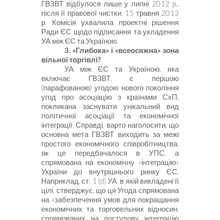
ГВЗВТ відбулося лише у липні 2012
p
.,
після її правової чистки. 15 травня 2013
р. Комісія ухвалила проектні рішення
Ради ЄС щодо підписання та укладення
УА між ЄС та Україною.
3.
«Глибока» і «всеосяжна» зона
вільної торгівлі?
УА між ЄС та Україною, яка
включає ГВЗВТ, є першою
(парафованою) угодою нового покоління
угод про асоціацію з країнами СхП,
покликана заснувати унікальний вид
політичної асоціації та економічної
інтеграції. Справді, варто наголосити, що
основна мета ГВЗВТ виходить за межі
простого економічного співробітництва,
як це передбачалося в УПС, а
спрямована на економічну «інтеграцію»
України до внутрішнього ринку ЄС.
Наприклад, ст.
1 (
d
)
УА, в якій викладені її
цілі, стверджує, що ця Угода спрямована
на «забезпечення умов для покращання
економічних та торговельних відносин,
спрямованих на поступову інтеграцію