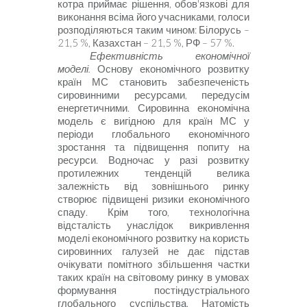
котра приймає рішення, обов'язкові для
виконання всіма його учасниками, голоси
розподіляються таким чином: Білорусь –
21,5
%,
Казахстан
– 21,5
%
,
РФ – 57
%.
Ефективність економічної
моделі.
Основу економічного розвитку
країн МС становить забезпеченість
сировинними ресурсами, передусім
енергетичними. Сировинна економічна
модель є вигідною для країн МС у
періоди глобального економічного
зростання та підвищення попиту на
ресурси. Водночас у разі розвитку
протилежних тенденцій велика
залежність від зовнішнього ринку
створює підвищені ризики економічного
спаду. Крім того, технологічна
відсталість унаслідок викривлення
моделі економічного розвитку на користь
сировинних галузей не дає підстав
очікувати помітного збільшення частки
таких країн на світовому ринку в умовах
формування постіндустріального
глобального суспільства. Натомість