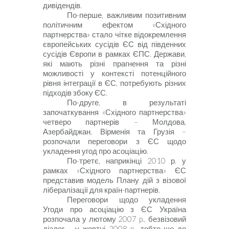
дивідендів.
По-перше, важливим позитивним
політичним ефектом «Східного
партнерства» стало чітке відокремлення
європейських сусідів ЄС від південних
сусідів Європи в рамках ЄПС. Держави,
які мають різні прагнення та різні
можливості у контексті потенційного
рівня інтеграції в ЄС, потребують різних
підходів збоку ЄС.
По-друге, в результаті
започаткування «Східного партнерства»
четверо партнерів –
Молдова,
Азербайджан, Вірменія та Грузія –
розпочали переговори з ЄС щодо
укладення угод про асоціацію.
По-третє, наприкінці
2010 р. у
рамках «Східного партнерства» ЄС
представив модель Плану дій з візової
лібералізації для країн-партнерів.
Переговори
щодо укладення
Угоди про
асоціацію з ЄС Україна
розпочала у лютому
2007
p
.,
безвізовий
діалог –
у жовтні
2008
p
.,
тобто ще до