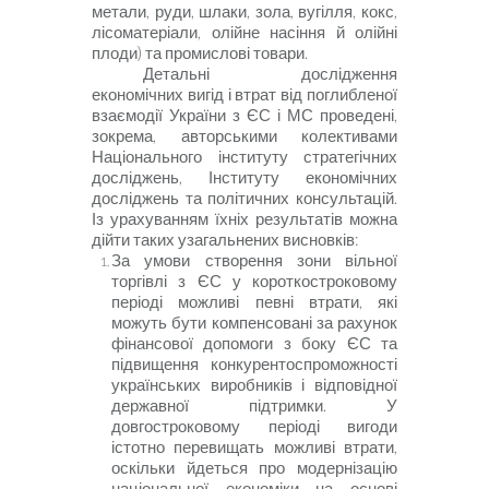
метали, руди, шлаки, зола, вугілля, кокс,
лісоматеріали, олійне насіння й олійні
плоди) та промислові товари.
Детальні дослідження
економічних вигід і втрат від поглибленої
взаємодії України з ЄС і МС проведені,
зокрема, авторськими колективами
Національного інституту стратегічних
досліджень
,
Інституту економічних
досліджень та політичних консультацій
.
Із урахуванням їхніх результатів можна
дійти таких узагальнених висновків:
За умови створення зони вільної
торгівлі з ЄС у короткостроковому
періоді можливі певні втрати, які
можуть бути компенсовані за рахунок
фінансової допомоги з боку ЄС та
підвищення конкурентоспроможності
українських виробників і відповідної
державної підтримки. У
довгостроковому періоді вигоди
істотно перевищать можливі втрати,
оскільки йдеться про модернізацію
національної економіки на основі