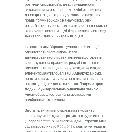
розгляду спорів, пов'язаних з укладенням,
виконанням та розірванням адміністративних
договорів, і з цього приводу є чимало наукових
праць, тому необхідно на науковому рівні
розробляти та удосконалювати своє національне
визначення поняття адміністративного договору,
яке стало б для інших країн взірцем.
На наш погляд, Україна в умовах глобалізації
адміністративного судочинства і
адміністративного права повинна відстоювати
своє наукове та практичне розуміння поняття
адміністративного договору, хоча, можливо, це
елементом антиглобалізації. Однак українська
правнича наука та судова практика мають право
на свої дослідження та висновки. Природа прав
людини є універсальною, однак вона певною
мірою обумовлюється культурою, своїми
надбаннями та звичаями.
За статистичними показниками з моменту
започаткування адміністративного судочинства
(1 вересня 2005 р.) місцевими адміністративними
судами розглянуто 9 301 849 справ та матеріалів,
з них із задоволенням позову 7 006 828 справ, що