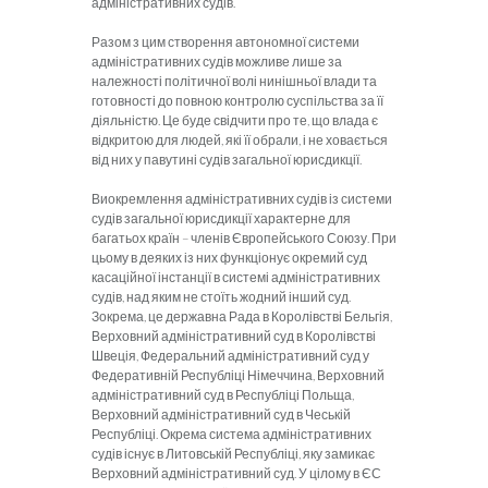
адміністративних судів.
Разом з цим створення автономної системи
адміністративних судів можливе лише за
належності політичної волі нинішньої влади та
готовності до повною контролю суспільства за її
діяльністю. Це буде свідчити про те, що влада є
відкритою для людей, які її обрали, і не ховається
від них у павутині судів загальної юрисдикції.
Виокремлення адміністративних судів із системи
судів загальної юрисдикції характерне для
багатьох країн – членів Європейського Союзу. При
цьому в деяких із них функціонує окремий суд
касаційної інстанції в системі адміністративних
судів, над яким не стоїть жодний інший суд.
Зокрема, це державна Рада в Королівстві Бельгія,
Верховний адміністративний суд в Королівстві
Швеція, Федеральний адміністративний суд у
Федеративній Республіці Німеччина, Верховний
адміністративний суд в Республіці Польща,
Верховний адміністративний суд в Чеській
Республіці. Окрема система адміністративних
судів існує в Литовській Республіці, яку замикає
Верховний адміністративний суд. У цілому в ЄС