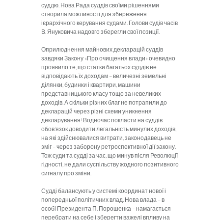
суддю. Нова Рада суддів своїми рішеннями
створила можливості для збереження
ієрархічного керування судами. Голови судів часів
В. Януковича надовго зберегли свої позиції.
Оприлюднення майнових декларацій суддів
завдяки Закону «Про очищення влади» очевидно
проявило те, що статки багатьох суддів не
відповідають їх доходам – величезні земельні
ділянки, будинки і квартири, машини
представницького класу тощо за невеликих
доходів. А скільки різних благ не потрапили до
декларацій через різні схеми уникнення
декларування! Водночас покласти на суддів
обов’язок доводити легальність минулих доходів,
на які здійснювалися витрати, законодавець не
зміг – через заборону ретроспективної дії закону.
Тож суди та судді за час, що минув після Революції
гідності, не дали суспільству жодного позитивного
сигналу про зміни.
Судді балансують у системі координат нової і
попередньої політичних влад. Нова влада – в
особі Президента П. Порошенка – намагається
перебрати на себе і зберегти важелі впливу на