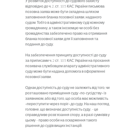
У розвиток доступності до судового захисту
відповідно до ч. 2. ст. 105 КАС України письмова
позовна заява може бути складена шляхом
заповнення бланка позовної заяви, наданого
судом. Тобто в адміністративному суді кожному
громадянину, а також іноземцю чи особі без
громадянства забезпечено право на отримання
бланка позовної заяви для її заповнення та
подання до суду.
На забезпечення принципу доступності до суду
за приписами ч. 2 ст. 105 КАС України на прохання
позивача службовцем апарату адміністративного
суду може бути надана допомога в оформленні
позовної заяви.
Однак доступність до суду не залежить від того, чи
розташовано приміщення суду «по-сусідству» із
заявником, або від того, що особа має можливість
«переступити через поріг» до суду. На наш погляд,
головне, що визначає доступність суду, – це
справедливе розв'язання спору, а в разі сумнівів у
цьому – право особи на оскарження такого
рішення до судів вищих інстанцій.