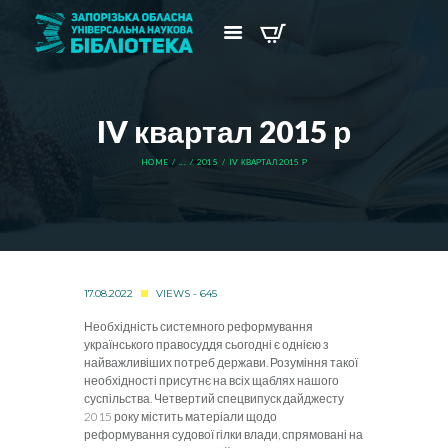
IV квартал 2015 р
HOME
...
2015
IV КВАРТАЛ 2015 Р
17.08.2022
VIEWS - 645
Необхідність системного реформування
українського правосуддя сьогодні є однією з
найважливіших потреб держави. Розуміння такої
необхідності присутнє на всіх щаблях нашого
суспільства. Четвертий спецвипуск дайджесту
2015 року містить матеріали щодо
реформування судової гілки влади, спрямовані на