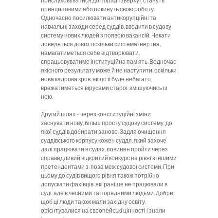
прислуховуватися до порад «зверху», стануть
принциповими або покинуть свою роботу.
Одночасно посилювати антикорупційні та
навчальні заходи серед суддів, вводити в судову
систему нових людей з появою вакансій. Чекати
доведеться довго, оскільки система інертна,
намагатиметься себе відтворювати,
спрацьовуватиме інституційна пам’ять. Водночас
якісного результату може й не наступити, оскільки
нова кадрова кров, якщо її буде небагато,
вражатиметься вірусами старої, змішуючись із
нею.
Другий шлях – через конституційні зміни
заснувати нову, більш просту судову систему, до
якої суддів добирати заново. Задля очищення
суддівського корпусу кожен суддя, який захоче
далі працювати в судах, повинен пройти через
справедливий відкритий конкурс на рівні з іншими
претендентами з-поза меж судової системи. При
цьому до судів вищого рівня також потрібно
допускати фахівців, які раніше не працювали в
суді, але є чесними та порядними людьми. Добре,
щоб ці люди також мали західну освіту,
орієнтувалися на європейські цінності і знали