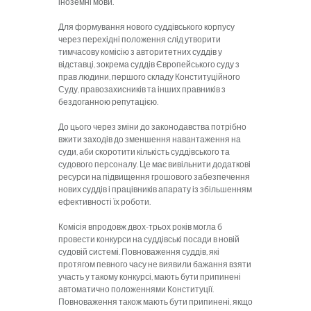
іноземні мови.
Для формування нового суддівського корпусу
через перехідні положення слід утворити
тимчасову комісію з авторитетних суддів у
відставці, зокрема суддів Європейського суду з
прав людини, першого складу Конституційного
Суду, правозахисників та інших правників з
бездоганною репутацією.
До цього через зміни до законодавства потрібно
вжити заходів до зменшення навантаження на
суди, аби скоротити кількість суддівського та
судового персоналу. Це має вивільнити додаткові
ресурси на підвищення грошового забезпечення
нових суддів і працівників апарату із збільшенням
ефективності їх роботи.
Комісія впродовж двох-трьох років могла б
провести конкурси на суддівські посади в новій
судовій системі. Повноваження суддів, які
протягом певного часу не виявили бажання взяти
участь у такому конкурсі, мають бути припинені
автоматично положеннями Конституції.
Повноваження також мають бути припинені, якщо