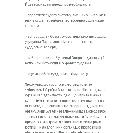
Йдеться, насамперед, про необхідність:
• спростити судову систему, зменшивши кількість
рівнів судів, передбачити створення судів лише
законом;
• запровадити безстрокове призначення суддів,
усунувши Парламент від вирішення питань
суддівської кар’єри;
• забезпечити, щоб у складі Вищої ради юстиції
було більшість суддів, обраних суддями;
• звузити обсяг суддівського імунітету.
Зрозуміло, що європейські стандарти не
змінились, і Україна їх має втілити. Цікаво, що 43%
українців підтримують ідею, щоб призначення
суддів було в компетенції не політичних органів,
як є сьогодні, а спеціально створеного для цього
органу, який був би незалежним від законодавчої
та виконавчої влади і членами якого були б судді і
представники громадськості (нова Вища рада
юстиції чи аналогічний орган). Цю пропозицію
підтримують навіть більше, ніж обрання суддів