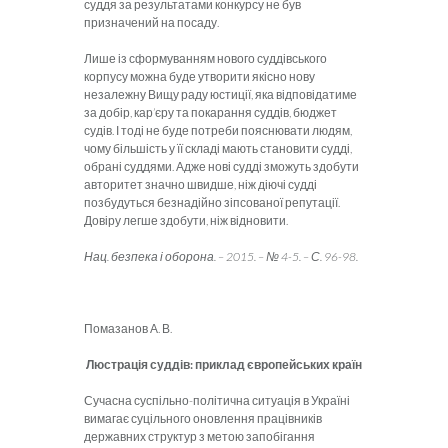
суддя за результатами конкурсу не був
призначений на посаду.
Лише із сформуванням нового суддівського
корпусу можна буде утворити якісно нову
незалежну Вищу раду юстиції, яка відповідатиме
за добір, кар’єру та покарання суддів, бюджет
судів. І тоді не буде потреби пояснювати людям,
чому більшість у її складі мають становити судді,
обрані суддями. Адже нові судді зможуть здобути
авторитет значно швидше, ніж діючі судді
позбудуться безнадійно зіпсованої репутації.
Довіру легше здобути, ніж відновити.
Нац. безпека і оборона. – 2015. – № 4-5. – С. 96-98.
Помазанов А. В.
Люстрація суддів: приклад європейських країн
Сучасна суспільно-політична ситуація в Україні
вимагає суцільного оновлення працівників
державних структур з метою запобігання