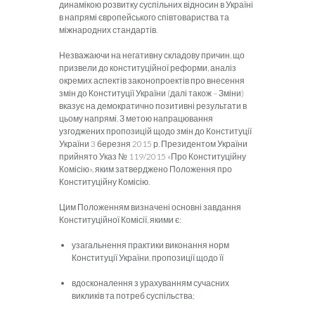
динамікою розвитку суспільних відносин в Україні
в напрямі європейського співтовариства та
міжнародних стандартів.
Незважаючи на негативну складову причин, що
призвели до конституційної реформи, аналіз
окремих аспектів законопроектів про внесення
змін до Конституції України (далі також – Зміни)
вказує на демократично позитивні результати в
цьому напрямі. З метою напрацювання
узгоджених пропозицій щодо змін до Конституції
України 3 березня 2015 р. Президентом України
прийнято Указ № 119/2015 «Про Конституційну
Комісію», яким затверджено Положення про
Конституційну Комісію.
Цим Положенням визначені основні завдання
Конституційної Комісії, якими є:
узагальнення практики виконання норм
Конституції України, пропозиції щодо її
вдосконалення з урахуванням сучасних
викликів та потреб суспільства;