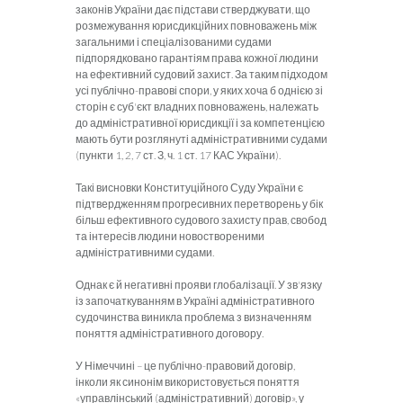
законів України дає підстави стверджувати, що
розмежування юрисдикційних повноважень між
загальними і спеціалізованими судами
підпорядковано гарантіям права кожної людини
на ефективний судовий захист. За таким підходом
усі публічно-правові спори, у яких хоча б однією зі
сторін є суб'єкт владних повноважень, належать
до адміністративної юрисдикції і за компетенцією
мають бути розглянуті адміністративними судами
(пункти 1, 2, 7 ст. З, ч. 1 ст. 17 КАС України).
Такі висновки Конституційного Суду України є
підтвердженням прогресивних перетворень у бік
більш ефективного судового захисту прав, свобод
та інтересів людини новоствореними
адміністративними судами.
Однак є й негативні прояви глобалізації. У зв'язку
із започаткуванням в Україні адміністративного
судочинства виникла проблема з визначенням
поняття адміністративного договору.
У Німеччині – це публічно-правовий договір,
інколи як синонім використовується поняття
«управлінський (адміністративний) договір», у