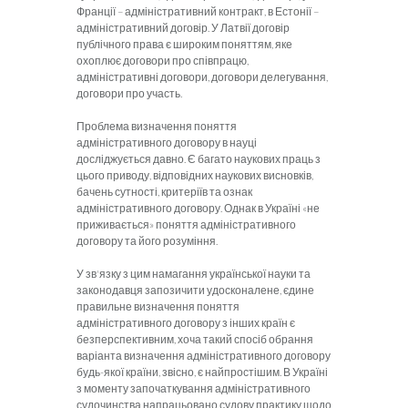
Франції – адміністративний контракт, в Естонії –
адміністративний договір. У Латвії договір
публічного права є широким поняттям, яке
охоплює договори про співпрацю,
адміністративні договори, договори делегування,
договори про участь.
Проблема визначення поняття
адміністративного договору в науці
досліджується давно. Є багато наукових праць з
цього приводу, відповідних наукових висновків,
бачень сутності, критеріїв та ознак
адміністративного договору. Однак в Україні «не
приживається» поняття адміністративного
договору та його розуміння.
У зв'язку з цим намагання української науки та
законодавця запозичити удосконалене, єдине
правильне визначення поняття
адміністративного договору з інших країн є
безперспективним, хоча такий спосіб обрання
варіанта визначення адміністративного договору
будь-якої країни, звісно, є найпростішим. В Україні
з моменту започаткування адміністративного
судочинства напрацьовано судову практику щодо