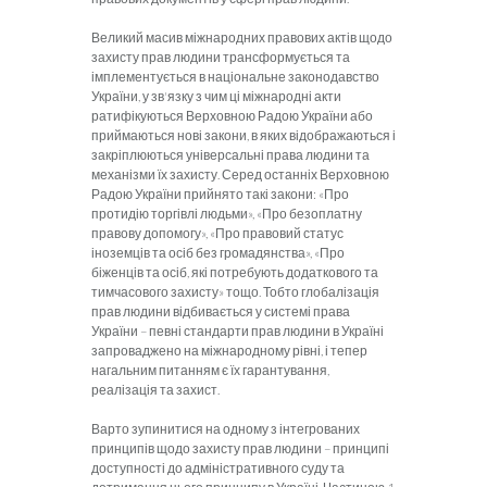
Великий масив міжнародних правових актів щодо
захисту прав людини трансформується та
імплементується в національне законодавство
України, у зв'язку з чим ці міжнародні акти
ратифікуються Верховною Радою України або
приймаються нові закони, в яких відображаються і
закріплюються універсальні права людини та
механізми їх захисту. Серед останніх Верховною
Радою України прийнято такі закони: «Про
протидію торгівлі людьми», «Про безоплатну
правову допомогу», «Про правовий статус
іноземців та осіб без громадянства», «Про
біженців та осіб, які потребують додаткового та
тимчасового захисту» тощо. Тобто глобалізація
прав людини відбивається у системі права
України – певні стандарти прав людини в Україні
запроваджено на міжнародному рівні, і тепер
нагальним питанням є їх гарантування,
реалізація та захист.
Варто зупинитися на одному з інтегрованих
принципів щодо захисту прав людини – принципі
доступності до адміністративного суду та