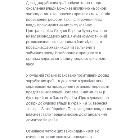
Досвід зарубіжних країн свідчить про те, що
оновлення влади можливе виключно на основі
законодавчо встановлених правових механізмів
проведення реформ. Так, після усунення від
влади прокомуністичних сил у країнах
Центральної та Східної Європи було ухвалено
низку законодавчих актів, якими комуністичний
режим визнано злочинним, а його лідерів та
провідних державних діячів звільнено із
займаних посад із забороною працювати в
органах державної влади упродовж тривалого
часу.
У сучасній Україні враховано позитивний досвід
зарубіжних країн та ухвалено відповідні акти,
спрямовані на проведення тотальної перевірки
представників влади. Зокрема, 8 квітня 2014 р.
було прийнято Закон України «Про відновлення
довіри до судової влади в Україні», а 16 вересня
2014 р. – Закон України «Про очищення влади», що
власне і стало першим кроком до становлення
демократії в країні.
Основною метою цих законодавчих актів є
очищення влади шляхом проведення