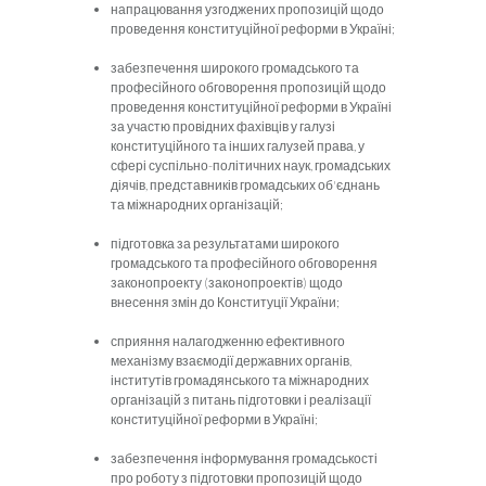
напрацювання узгоджених пропозицій щодо
проведення конституційної реформи в Україні;
забезпечення широкого громадського та
професійного обговорення пропозицій щодо
проведення конституційної реформи в Україні
за участю провідних фахівців у галузі
конституційного та інших галузей права, у
сфері суспільно-політичних наук, громадських
діячів, представників громадських об'єднань
та міжнародних організацій;
підготовка за результатами широкого
громадського та професійного обговорення
законопроекту (законопроектів) щодо
внесення змін до Конституції України;
сприяння налагодженню ефективного
механізму взаємодії державних органів,
інститутів громадянського та міжнародних
організацій з питань підготовки і реалізації
конституційної реформи в Україні;
забезпечення інформування громадськості
про роботу з підготовки пропозицій щодо