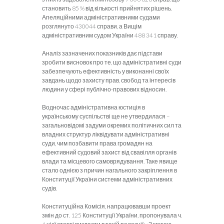
становить 85 % від кількості прийнятих рішень.
Апеляційними адміністративними судами
розглянуто 430044 справи, а Вищім
адміністративним судом України 488 341 справу.
Аналіз зазначених показників дає підстави
зробити висновок про те, що адміністративні суди
забезпечують ефективність у виконанні своїх
завдань щодо захисту прав, свобод та інтересів
людини у сфері публічно-правових відносин.
Водночас адміністративна юстиція в
українському суспільстві ще не утвердилася –
загальновідомі задуми окремих політичних сил та
владних структур ліквідувати адміністративні
суди, чим позбавити права громадян на
ефективний судовий захист від свавілля органів
влади та місцевого самоврядування. Таке явище
стало однією з причин нагального закріплення в
Конституції України системи адміністративних
судів.
Конституційна Комісія, напрацювавши проект
змін до ст. 125 Конституції України, пропонувала ч.