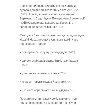
Востаннє відносно високий рівень довіри до
судової довіри зафіксований у лютому 2005р.
(53%). Вочевидь, це пов’язано з Рішенням
Верховного Суду під час Помаранчевої революції,
який скасував сфальсифіковані результати
виборів Президента в кінці 2004р.
Сьогодні є багато причин низької довіри до судів в
Україні. Насамперед у суспільстві домінують
переконання щодо:
• поширеності корупції серед суддів (94%);
• залежності суддів від політиків та олігархів
(80%);
• ухвалення замовних рішень (77%);
• кругової поруки в судовій системі (73%);
• низького морального рівня суддів (66%).
Протягом останніх двох років з’явилися нові
причини недовіри до судових органів. Суди