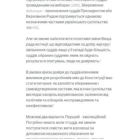
громадянами на виборах (28%). Збереження
status quo – призначення суддів Президентом або
Верховною Радою підтримується однаково
незначними частками українського суспільства
(по 4%).
Але чи зможе забезпечити позитивні зміни Вища
рада юстиції, що відповідатиме за добір, кар’єру і
звільнення суддів, якщо у її складі буде більшість
суддів, обраних суддями, яким, як свідчать
результати опитувань, люди не довіряють?
В умовах кризи довіри до суддів ключовим
викликом для розробників змін до Конституції має
стати питання: як запобігти збереженню і
самовідтворенню системи, яка в очах суспільства
виглядає наскрізь корумпованою, залежною від
політиків та олігархів, несправедливою та
неефективною?
Можливі два варіанти. Перший – еволюційний.
Потрібно чекати, коли ті судді, які звикли
поступатися совістю, жити в розкоші за
допомогою незаконного збагачення чи