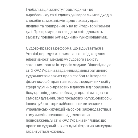
Глобалізація захисту прав людини – це
вироблення у світі єдиних, універсальних підходів,
способів та механізмів щодо захисту прав
людини та поширення їх на всій території земної
кулі. При цьому права людини, які підлягають
захисту, повинні бути єдиними (уніфікованими).
Судово-правова реформа, що відбувається в
Україні, передусім спрямована на підвищення
ефективності механізму судового захисту
законних прав та інтересів людини. Відповідно до
ст. 2 КАС України завданням адміністративного
судочинства є захист прав, свобод та інтересів
фізичних осіб, прав та інтересів юридичних осіб у
сфері публічно-правових відносин від порушень з
боку органів державної влади, органів місцевого
самоврядування, їхніх посадових і службових осіб,
інших суб'єктів при здійсненні ними владних
управлінських функцій на основі законодавства, в
тому числі на виконання делегованих
повноважень. Зі ст. 6 КАС України випливає, що
право на судовий захист адміністративним судом
гарантується кожному.