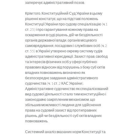
заперечує адміністративний позов.
Крім того, Конституційний Суд України в цьому
рішенні констатує, що на підставі положень
Конституції України про судову спеціалізацію (ч.1
ст. 25) і про гарантування кожному права на
оскарження в суді рішень, дій чи бездіяльності
органів державної влади, органів місцевого
самоврядування, посадових і службових осіб (ч. 2
ст. 55) в Україні утворено окрему систему судів
адміністративної юрисдикції. Захист прав, свобод
та інтересів фізичних осіб у сфері публічно-
правових відносин від порушень з боку суб'єктів
владних повноважень визначено як
безпосереднє завдання адміністративного
судочинства (ч. 1 ст. 2 КАС України).
Адміністративне судочинство як спеціалізований
вид судової діяльності стало тим конституційно і
законодавчо закріпленим механізмом, що
збільшив можливості людини для здійснення
права на судовий захист від протиправних
рішень, дій чи бездіяльності суб'єктів владних
повноважень.
Системний аналіз вказаних норм Конституції та