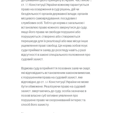
дотримання цього принципу в Україні. Частиною 1
ст. 55 Конституції України кожному гарантується
право на оскарження в суді рішень, дій чи
бездіяльності органів державної влади, органів
місцевого самоврядування, посадових і
службових осіб. Тобто ця норма є загальною і
встановлює право кожного звернутися до суду,
якщо його права чи свободи порушені або
порушуються, створено або створюються
перешкоди для їх реалізації або має місце інше
ущемлення прав і свобод. Ця норма зобов'язує
суди приймати заяву до розгляду навіть у разі
відсутності в законі спеціального положення про
судовий захист.
Відмова суду в прийняття позовних заяв чи скарг,
які відповідають встановленим законом вимогам,
є порушенням права на судовий захист, яке
відповідно до ст. 64 Конституції України не може
бути обмежене. Реалізуючи право на судовий
захист, звертаючись до суду, особа зазначає в
позові власне суб'єктивне уявлення про
порушене право чи охоронюваний інтерес та
спосіб його захисту.