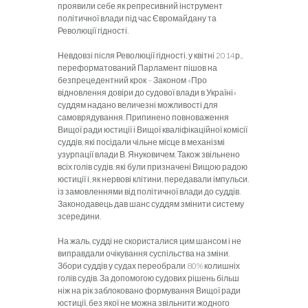
проявили себе як репресивний інструмент
політичної влади під час Євромайдану та
Революції гідності.
Невдовзі після Революції гідності, у квітні 2014р.,
переформатований Парламент пішов на
безпрецедентний крок – Законом «Про
відновлення довіри до судової влади в Україні»
суддям надано величезні можливості для
самоврядування. Припинено повноваження
Вищої ради юстиції і Вищої кваліфікаційної комісії
суддів, які посідали чільне місце в механізмі
узурпації влади В. Януковичем. Також звільнено
всіх голів судів, які були призначені Вищою радою
юстиції і, як нервові клітини, передавали імпульси.
із замовленнями від політичної влади до суддів.
Законодавець дав шанс суддям змінити систему
зсередини.
На жаль, судді не скористалися цим шансом і не
виправдали очікування суспільства на зміни.
Збори суддів у судах переобрали 80% колишніх
голів судів. За допомогою судових рішень більш
ніж на рік заблоковано формування Вищої ради
юстиції, без якої не можна звільнити жодного