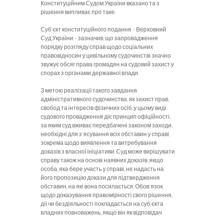
Конституційним Судом України вказано та з
рішення випливає про таке.
Суб'єкт конституційного подання – Верховний
Суд України – зазначив, що запровадження
порядку розгляду справ щодо соціальних
правовідносин у цивільному судочинстві значно
звужує обсяг права громадян на судовий захист у
спорах з органами державної влади.
З метою реалізації такого завдання
адміністративного судочинства, як захист прав,
свобод та інтересів фізичних осіб, у цьому виді
судового провадження діє принцип офіційності,
за яким суд вживає передбачені законом заходи,
необхідні для з'ясування всіх обставин у справі,
зокрема щодо виявлення та витребування
доказів з власної ініціативи. Суд може вирішувати
справу також на основі наявних доказів, якщо
особа, яка бере участь у справі, не надасть на
його пропозицію докази для підтвердження
обставин, на які вона посилається. Обов'язок
щодо доказування правомірності свого рішення,
дії чи бездіяльності покладається на суб'єкта
владних повноважень, якщо він як відповідач