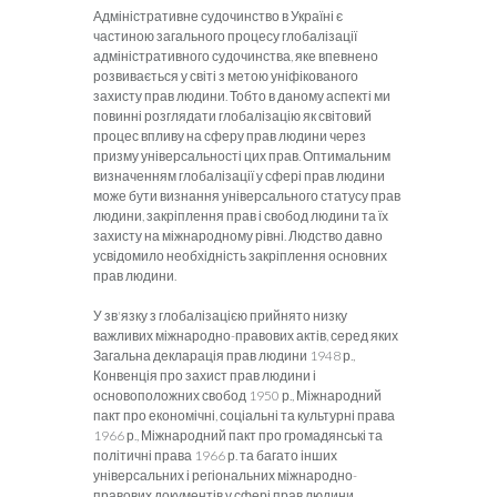
Адміністративне судочинство в Україні є
частиною загального процесу глобалізації
адміністративного судочинства, яке впевнено
розвивається у світі з метою уніфікованого
захисту прав людини. Тобто в даному аспекті ми
повинні розглядати глобалізацію як світовий
процес впливу на сферу прав людини через
призму універсальності цих прав. Оптимальним
визначенням глобалізації у сфері прав людини
може бути визнання універсального статусу прав
людини, закріплення прав і свобод людини та їх
захисту на міжнародному рівні. Людство давно
усвідомило необхідність закріплення основних
прав людини.
У зв'язку з глобалізацією прийнято низку
важливих міжнародно-правових актів, серед яких
Загальна декларація прав людини 1948 р.,
Конвенція про захист прав людини і
основоположних свобод 1950 р., Міжнародний
пакт про економічні, соціальні та культурні права
1966 р., Міжнародний пакт про громадянські та
політичні права 1966 р. та багато інших
універсальних і регіональних міжнародно-
правових документів у сфері прав людини.