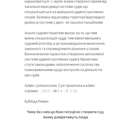
нараховується 16 країн, в яких створено окремі від
загальної юрисдикції системи судів, що
спеціалізуються на вирішенні адміністративних
спорів. Залежно від розміру території відповідної
країни ці системи є двох- чи трьохінстанційними.
Аналіз судової практики вказує на те, що чим
вужча спеціалізація судді, тим ефективнішим є
судовий розгляд, а це пришвидшення винесення
законного та справедливого рішення у справі.
Визначальною гарантією створення автономної
системи адміністративних судів в Україні має
стати законодавче забезпечення суспільства
повноваженнями щодо контролю за діяльністю
цих судів.
Адмін. судочинство. Суд. практика в адмін.
справах. – 2015. – №3-4. – С. 5-18.
Куйбіда Роман
Чому без змін до Конституції не створити суд,
якому довірятимуть люди