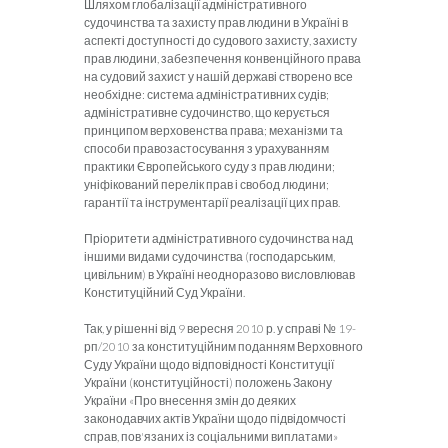
Шляхом глобалізації адміністративного
судочинства та захисту прав людини в Україні в
аспекті доступності до судового захисту, захисту
прав людини, забезпечення конвенційного права
на судовий захист у нашій державі створено все
необхідне: система адміністративних судів;
адміністративне судочинство, що керується
принципом верховенства права; механізми та
способи правозастосування з урахуванням
практики Європейського суду з прав людини;
уніфікований перелік прав і свобод людини;
гарантії та інструментарії реалізації цих прав.
Пріоритети адміністративного судочинства над
іншими видами судочинства (господарським,
цивільним) в Україні неодноразово висловлював
Конституційний Суд України.
Так, у рішенні від 9 вересня 2010 р. у справі № 19-
рп/2010 за конституційним поданням Верховного
Суду України щодо відповідності Конституції
України (конституційності) положень Закону
України «Про внесення змін до деяких
законодавчих актів України щодо підвідомчості
справ, пов'язаних із соціальними виплатами»