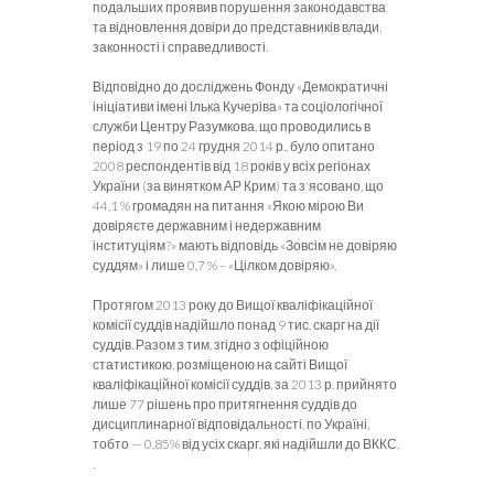
подальших проявив порушення законодавства
та відновлення довіри до представників влади,
законності і справедливості.
Відповідно до досліджень Фонду «Демократичні
ініціативи імені Ілька Кучеріва» та соціологічної
служби Центру Разумкова, що проводились в
період з 19 по 24 грудня 2014 р., було опитано
2008 респондентів від 18 років у всіх регіонах
України (за винятком АР Крим) та з'ясовано, що
44,1 % громадян на питання «Якою мірою Ви
довіряєте державним і недержавним
інституціям?» мають відповідь «Зовсім не довіряю
суддям» і лише 0,7 % – «Цілком довіряю».
Протягом 2013 року до Вищої кваліфікаційної
комісії суддів надійшло понад 9 тис. скарг на дії
суддів. Разом з тим, згідно з офіційною
статистикою, розміщеною на сайті Вищої
кваліфікаційної комісії суддів, за 2013 р. прийнято
лише 77 рішень про притягнення суддів до
дисциплинарної відповідальності, по Україні,
тобто — 0,85% від усіх скарг, які надійшли до ВККС.
.