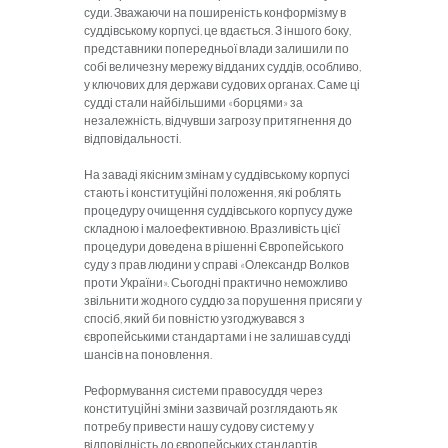
суди. Зважаючи на поширеність конформізму в
суддівському корпусі, це вдається. З іншого боку,
представники попередньої влади залишили по
собі величезну мережу відданих суддів, особливо,
у ключових для держави судових органах. Саме ці
судді стали найбільшими «борцями» за
незалежність, відчувши загрозу притягнення до
відповідальності.
На заваді якісним змінам у суддівському корпусі
стають і конституційні положення, які роблять
процедуру очищення суддівського корпусу дуже
складною і малоефективною. Вразливість цієї
процедури доведена в рішенні Європейського
суду з прав людини у справі «Олександр Волков
проти України». Сьогодні практично неможливо
звільнити жодного суддю за порушення присяги у
спосіб, який би повністю узгоджувався з
європейськими стандартами і не залишав судді
шансів на поновлення.
Реформування системи правосуддя через
конституційні зміни зазвичай розглядають як
потребу привести нашу судову систему у
відповідність до європейських стандартів.