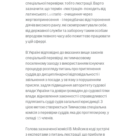
спеціальної перевірки, тобто люстрації. Варто
зазначити, що термін «люстрація» походить від
латинського Lustгагіо – очищення через
жертвопринесення – і передбачає відсторонення
діячів високого рангу, які скомпрометували себе,
від державної служби та заборону таким особам
впродовж певного часу або пожиттєво працювати
у цій сферрі.
В Україні відповідно до вказаних вище законів
спеціальній перевірці, як тимчасовому
посиленому заходу з використанням існуючих
процедур розгляду питань про притягнення
суддів до дисциплінарної відповідальності і
звільнення з посади, у зв'язку з порушенням
присяги, задля підвищення авторитету судової
влади України та довіри громадян до судової гілки
влади, відновлення законності і справедливості
підлягають судді судів загальної юрисдикції. З
цією метою створюється Тимчасова спеціальна
комісія з перевірки суддів, яка діє протягом року, у
складі 15 членів,
Голова зазначеної комісії В. Мойсик в ході зустрічі
з експертами з питань люстрації. що прибули в