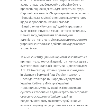
4 цієї статті викласти в такій редакції: «З метою
захисту прав і свобод особи у сфері публічно-
правових відносин діють адміністративні суди».
Європейська комісія «За демократію через право»
(Венеціанська комісія) у попередньому висновку
щодо запропонованих Змін вказала:
«Закріплення у Конституції адміністративних
судів, які вже існують в Україні, є також схвальним.
З точки зору дотримання прав людини,
адміністративна юстиція є важливим елементом
у процесі контролю за здійсненням державного
управління».
Такими конституційними нормами закріплюється
принцип незалежності адміністративних судів від
суб'єктів законодавчої ініціативи. Відповідно до ч.
1 ст. 93 Конституції України право законодавчої
ініціативи у Верховні Раді України належить
Президентові України, народним депутатам
України, Кабінету Міністрів України і
Національному банку України. Перераховані
суб'єкти є сторонами в адміністративних справах
стосовно оскарження їх рішень, дій чи
бездіяльності, тому такі конституційні норми
викликатимуть довіру суспільства в незалежність