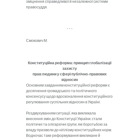
зміцнення справедливої й незалежної системи
правосуддя.
* * *
Смокович М.
Конституційна реформа: принцип глобалізації
захисту
прав людини у сфері публічно-правових
відносин
Основним завданням конституційної реформи є
досягнення громадського та політичного
консенсусу щодо вдосконалення конституційного
регулювання суспільних відносин в Україні.
Роздмухуванням ситуації, яка викликала
внесення змін до Конституції України, стали
політичні та олігархічні групи, які боротьбою за
владу призвели до нігілізму конституційних норм.
Водночас таке реформування викликане й