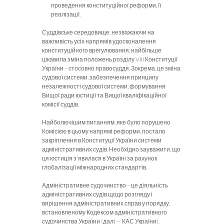
проведення конституційної реформи, її
реалізації.
Суддівське середовище, незважаючи на
важливість усіх напрямів удосконалення
конституційного врегулювання, найбільше
цікавила зміна положень розділу VIII Конституції
України – стосовно правосуддя. Зокрема, це зміна
судової системи, забезпечення принципу
незалежності судової системи, формування
Вищої ради юстиції та Вищої кваліфікаційної
комісії суддів.
Найболючішим питанням, яке було порушено
Комісією в цьому напрямі реформи, постало
закріплення в Конституції України системи
адміністративних судів. Необхідно зауважити, що
ця юстиція з'явилася в Україні за рахунок
глобалізації міжнародних стандартів.
Адміністративне судочинство – це діяльність
адміністративних судів щодо розгляду і
вирішення адміністративних справ у порядку,
встановленому Кодексом адміністративного
судочинства України (далі — КАС України).