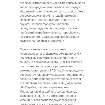
реалізація інтеграційної моделі можлива лише за
умови, що середовище приймаючого соціуму є
відкритим і сприятливим для цього, з одного боку, і
добровільного вибору інтеграційної моделі,
відповідного прагнення самого адаптанта – з
другого. Основою формування такого
середовища слугує інформація про основні
проблеми і потреби внутрішньо переміщених
осіб. Джерелом такої інформації здебільшого
слугують соціологічні обстеження.
Одним з найважливіших показників
інтегрованості внутрішньо переміщених осіб у
приймаючий соціум є рівень їх зайнятості та
соціально-психологічний стан. Для висвітлення
цих питань скористаємося результатами
анкетного опитування ВПО, яке було проведено
робочою групою відділу соціально-гуманітарного
розвитку регіону Державної установи «Інститут
регіональних досліджень імені М. І. Долішнього
НАН України» спільно з працівниками
Міжнародного благодійного фонду «Карітас
України» весною 2015 р. в окремих регіонах
України. Анкета розповсюджувалась серед
повнолітніх осіб, які покинули місця свого