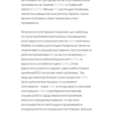
респондентів, при цьому на час опитування вони
проживали у м. Харкові (0,35%) та Львівській
області (0,35%). Менше 5% респондентів вважає
своєю батьківщиною інші регіони України, трохи
менше половини з яких тимчасово у них і
проживають.
Результати опитування показали, що найбільш
гострою проблемою внутрішньо переміщених
осіб є відсутність власного житла (84% опитаних).
Майже половина респондентів вказали також на
неможливість працевлаштування. Наступними за
рейтингом важливості (за частотою вибору) є:
брак коштів на найнеобхідніші речі (43%) та
відсутність потрібного одягу (25%). Отже,
відсутність роботи є однією з двох найгостріших
проблем ВПО (після житлової проблеми). Так,
якщо до переїзду більшість респондентів (70%)
були забезпечені працею, то на момент
опитування – лише 16%, а понад чверть учасників
опитування (28%) перебували в активному
пошуку роботи. Щодо вирішення проблеми
власного працевлаштування, то третина
респондентів готові й надалі продовжувати
пошуки роботи за спеціальністю в Україні, близько