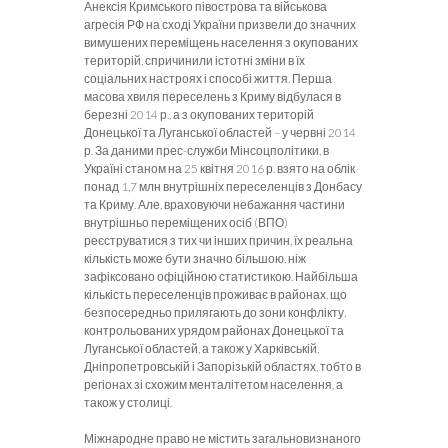
Анексія Кримського півострова та військова
агресія РФ на сході України призвели до значних
вимушених переміщень населення з окупованих
територій, спричинили істотні зміни в їх
соціальних настроях і способі життя. Перша
масова хвиля переселень з Криму відбулася в
березні 2014 р., а з окупованих територій
Донецької та Луганської областей – у червні 2014
р. За даними прес-служби Мінсоцполітики, в
Україні станом на 25 квітня 2016 р. взято на облік
понад 1,7 млн внутрішніх переселенців з Донбасу
та Криму. Але, враховуючи небажання частини
внутрішньо переміщених осіб (ВПО)
реєструватися з тих чи інших причин, їх реальна
кількість може бути значно більшою, ніж
зафіксовано офіційною статистикою. Найбільша
кількість переселенців проживає в районах, що
безпосередньо прилягають до зони конфлікту,
контрольованих урядом районах Донецької та
Луганської областей, а також у Харківській,
Дніпропетровській і Запорізькій областях, тобто в
регіонах зі схожим менталітетом населення, а
також у столиці.
Міжнародне право не містить загальновизнаного