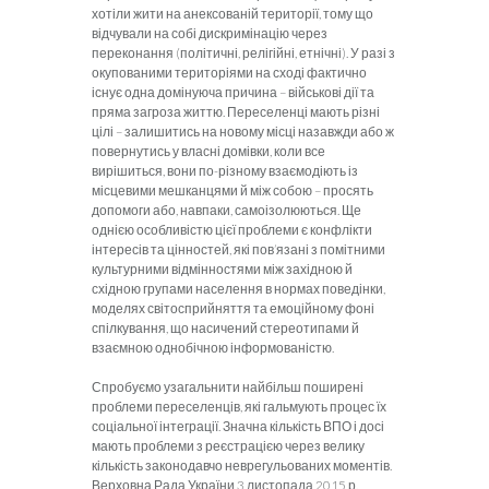
хотіли жити на анексованій території, тому що
відчували на собі дискримінацію через
переконання (політичні, релігійні, етнічні). У разі з
окупованими територіями на сході фактично
існує одна домінуюча причина – військові дії та
пряма загроза життю. Переселенці мають різні
цілі – залишитись на новому місці назавжди або ж
повернутись у власні домівки, коли все
вирішиться, вони по-різному взаємодіють із
місцевими мешканцями й між собою – просять
допомоги або, навпаки, самоізолюються. Ще
однією особливістю цієї проблеми є конфлікти
інтересів та цінностей, які пов’язані з помітними
культурними відмінностями між західною й
східною групами населення в нормах поведінки,
моделях світосприйняття та емоційному фоні
спілкування, що насичений стереотипами й
взаємною однобічною інформованістю.
Спробуємо узагальнити найбільш поширені
проблеми переселенців, які гальмують процес їх
соціальної інтеграції. Значна кількість ВПО і досі
мають проблеми з реєстрацією через велику
кількість законодавчо неврегульованих моментів.
Верховна Рада України 3 листопада 2015 р.