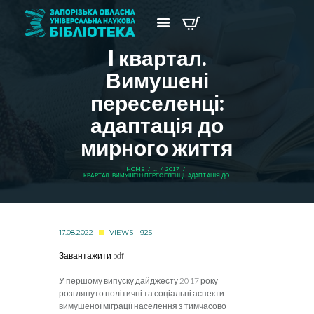
I квартал.
Вимушені
переселенці:
адаптація до
мирного життя
HOME
...
2017
I КВАРТАЛ. ВИМУШЕНІ ПЕРЕСЕЛЕНЦІ: АДАПТАЦІЯ ДО...
17.08.2022
VIEWS - 925
Завантажити pdf
У першому випуску дайджесту 2017 року
розглянуто політичні та соціальні аспекти
вимушеної міграції населення з тимчасово