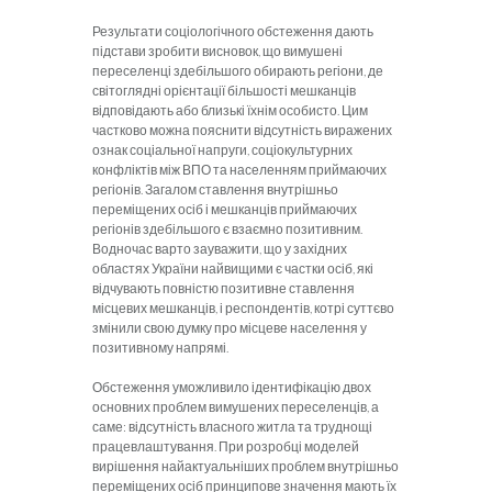
Результати соціологічного обстеження дають
підстави зробити висновок, що вимушені
переселенці здебільшого обирають регіони, де
світоглядні орієнтації більшості мешканців
відповідають або близькі їхнім особисто. Цим
частково можна пояснити відсутність виражених
ознак соціальної напруги, соціокультурних
конфліктів між ВПО та населенням приймаючих
регіонів. Загалом ставлення внутрішньо
переміщених осіб і мешканців приймаючих
регіонів здебільшого є взаємно позитивним.
Водночас варто зауважити, що у західних
областях України найвищими є частки осіб, які
відчувають повністю позитивне ставлення
місцевих мешканців, і респондентів, котрі суттєво
змінили свою думку про місцеве населення у
позитивному напрямі.
Обстеження уможливило ідентифікацію двох
основних проблем вимушених переселенців, а
саме: відсутність власного житла та труднощі
працевлаштування. При розробці моделей
вирішення найактуальніших проблем внутрішньо
переміщених осіб принципове значення мають їх