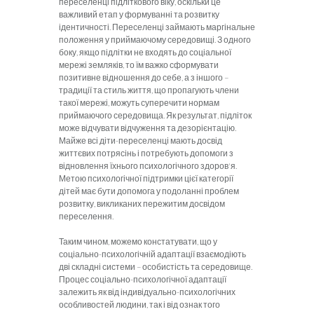
переселенці підліткового віку, оскільки це
важливий етап у формуванні та розвитку
ідентичності. Переселенці займають маргінальне
положення у приймаючому середовищі. З одного
боку, якщо підлітки не входять до соціальної
мережі земляків, то їм важко сформувати
позитивне відношення до себе, а з іншого –
традиції та стиль життя, що пропагують члени
такої мережі, можуть суперечити нормам
приймаючого середовища. Як результат, підліток
може відчувати відчуження та дезорієнтацію.
Майже всі діти-переселенці мають досвід
життєвих потрясінь і потребують допомоги з
відновлення їхнього психологічного здоров'я.
Метою психологічної підтримки цієї категорії
дітей має бути допомога у подоланні проблем
розвитку, викликаних пережитим досвідом
переселення.
Таким чином, можемо констатувати, що у
соціально-психологічній адаптації взаємодіють
дві складні системи – особистість та середовище.
Процес соціально-психологічної адаптації
залежить як від індивідуально-психологічних
особливостей людини, так і від ознак того