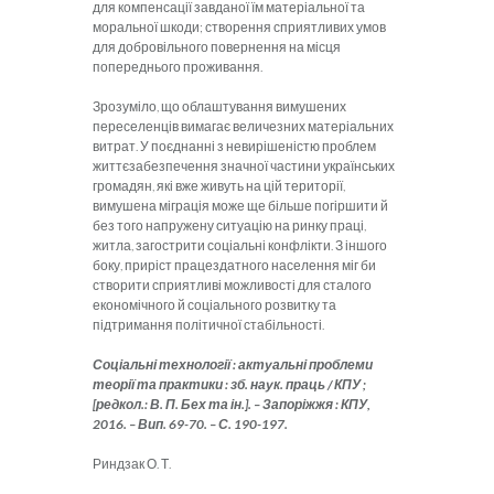
для компенсації завданої їм матеріальної та
моральної шкоди; створення сприятливих умов
для добровільного повернення на місця
попереднього проживання.
Зрозуміло, що облаштування вимушених
переселенців вимагає величезних матеріальних
витрат. У поєднанні з невирішеністю проблем
життєзабезпечення значної частини українських
громадян, які вже живуть на цій території,
вимушена міграція може ще більше погіршити й
без того напружену ситуацію на ринку праці,
житла, загострити соціальні конфлікти. З іншого
боку, приріст працездатного населення міг би
створити сприятливі можливості для сталого
економічного й соціального розвитку та
підтримання політичної стабільності.
Соціальні технології : актуальні проблеми
теорії та практики : зб. наук. праць / КПУ ;
[редкол.: В. П. Бех та ін.]. – Запоріжжя : КПУ,
2016. – Вип. 69-70. – С. 190-197.
Риндзак О. Т.