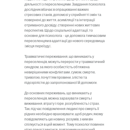
діяльності з переселенцями. Завдання психолога
дослідник вбачає в опрацюванні важких
стресових станів, допомозі у сприйнятті змін та
повернені до життя, асиміляції та інтеграції
отриманого досвіду, створенні нових життєвих
перспектив. Щодо соціальної адаптації, то
основне для психолога – це допомога тимчасовим
переселенцям в адаптації до нового середовища
(місця переїзду).
Травматичні переживання, що виникають у
переселенців, можуть перерости у травматичний
синдром, за якого особистість обтяжена
невирішеними конфліктами, сумом, смертю,
тривогою, почуттям провини, злістю та
підозрілістю до запропонованої їй допомоги.
До основних переживань, що виникають у
переселенців, можна зарахувати смерть і
виживання, втрату і горе, розгубленість і страх.
Так, під час повідомлення людині про смерть її
рідних необхідно враховувати, щоб родич, якому
повідомляють цю новину, розумів, з ким він
спілкується в цей момент. Тому психолог повинен
чітко представитися, повідомивши власний