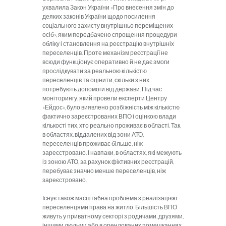
ухвалила Закон України «Про внесення змін до
деяких законів України щодо посилення
соціального захисту внутрішньо переміщених
осіб», яким передбачено спрощення процедури
обліку і становлення на реєстрацію внутрішніх
переселенців. Проте механізм реєстрації не
всюди функціонує оперативно й не дає змоги
прослідкувати за реальною кількістю
переселенців та оцінити, скільки з них
потребують допомоги від держави. Під час
моніторингу, який провели експерти Центру
«Ейдос», було виявлено розбіжність між кількістю
фактично зареєстрованих ВПО і оцінкою влади
кількості тих, хто реально проживає в області. Так,
в областях, віддалених від зони АТО,
переселенців проживає більше, ніж
зареєстровано. І навпаки, в областях, які межують
із зоною АТО, за рахунок фіктивних реєстрацій,
перебуває значно менше переселенців, ніж
зареєстровано.
Існує також масштабна проблема з реалізацією
переселенцями права на житло. Більшість ВПО
живуть у приватному секторі з родичами, друзями,
іншими людьми або в орендованих помешканнях.