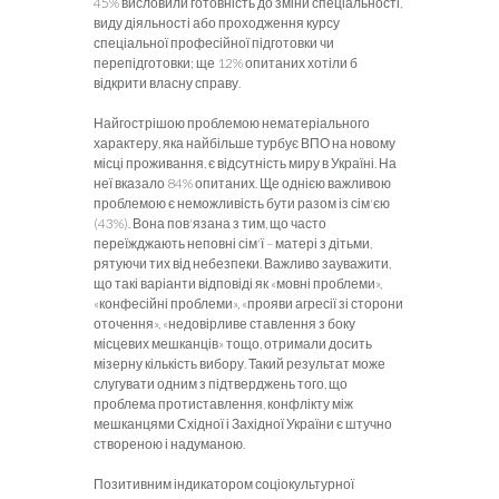
45% висловили готовність до зміни спеціальності,
виду діяльності або проходження курсу
спеціальної професійної підготовки чи
перепідготовки; ще 12% опитаних хотіли б
відкрити власну справу.
Найгострішою проблемою нематеріального
характеру, яка найбільше турбує ВПО на новому
місці проживання, є відсутність миру в Україні. На
неї вказало 84% опитаних. Ще однією важливою
проблемою є неможливість бути разом із сім'єю
(43%). Вона пов'язана з тим, що часто
переїжджають неповні сім'ї – матері з дітьми,
рятуючи тих від небезпеки. Важливо зауважити,
що такі варіанти відповіді як «мовні проблеми»,
«конфесійні проблеми», «прояви агресії зі сторони
оточення», «недовірливе ставлення з боку
місцевих мешканців» тощо, отримали досить
мізерну кількість вибору. Такий результат може
слугувати одним з підтверджень того, що
проблема протиставлення, конфлікту між
мешканцями Східної і Західної України є штучно
створеною і надуманою.
Позитивним індикатором соціокультурної