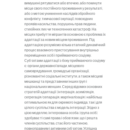
вимушені рятуватися або втечею, або покинути
місце свого постійного проживання у результаті,
або з метою уникнення наслідків збройного
конфлікту, тимчасової окупації, повсюдних
проявів насильства, порушень прав людини,
стихійних лих чи техногенних катастроф. На
місцях прибуття мігрантів основною є проблема їх
адаптації за новим місцем проживання. Під
адаптацією розуміємо кілька етапний динамічний
процес взаємного пристосування внутрішньо
переміщених осіб і приймаючого соціуму.
Суб'єктами адаптації з боку приймаючого соціуму
є: органи державної влади, місцевого
самоврядування, громадські організації,
різноманітні соціальні інститути, а також місцеві
мешканці та представники інших груп і
національних меншин. Серед відомих основних
стратегій адаптації (інтеграція, асиміляція,
сегрегація/сепарація, маргіналізація) найбільш
оптимальною як для окремого індивіда, так і для
цілого суспільства є модель інтеграції. Згідно з
цією моделлю, інтегрована особа (група осіб)
здобуває ті самі права і обов'язки, що і решта
членів суспільства, стає його частиною,
повноправним і активним суб'єктом. Успішна