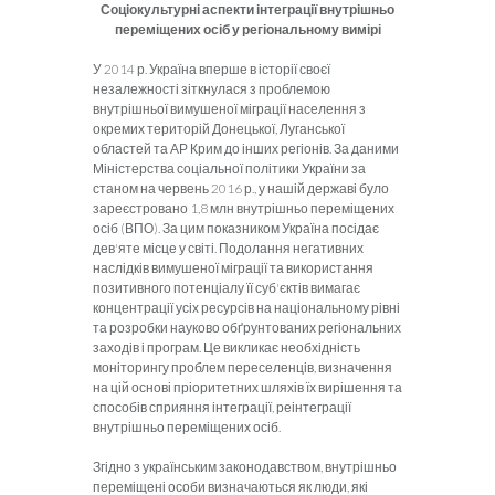
Соціокультурні аспекти інтеграції внутрішньо
переміщених осіб у регіональному вимірі
У 2014 р. Україна вперше в історії своєї
незалежності зіткнулася з проблемою
внутрішньої вимушеної міграції населення з
окремих територій Донецької, Луганської
областей та АР Крим до інших регіонів. За даними
Міністерства соціальної політики України за
станом на червень 2016 р., у нашій державі було
зареєстровано 1,8 млн внутрішньо переміщених
осіб (ВПО). За цим показником Україна посідає
дев'яте місце у світі. Подолання негативних
наслідків вимушеної міграції та використання
позитивного потенціалу її суб'єктів вимагає
концентрації усіх ресурсів на національному рівні
та розробки науково обґрунтованих регіональних
заходів і програм. Це викликає необхідність
моніторингу проблем переселенців, визначення
на цій основі пріоритетних шляхів їх вирішення та
способів сприяння інтеграції, реінтеграції
внутрішньо переміщених осіб.
Згідно з українським законодавством, внутрішньо
переміщені особи визначаються як люди, які