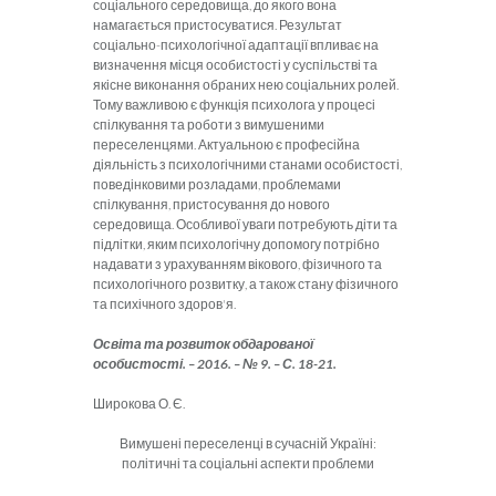
соціального середовища, до якого вона
намагається пристосуватися. Результат
соціально-психологічної адаптації впливає на
визначення місця особистості у суспільстві та
якісне виконання обраних нею соціальних ролей.
Тому важливою є функція психолога у процесі
спілкування та роботи з вимушеними
переселенцями. Актуальною є професійна
діяльність з психологічними станами особистості,
поведінковими розладами, проблемами
спілкування, пристосування до нового
середовища. Особливої уваги потребують діти та
підлітки, яким психологічну допомогу потрібно
надавати з урахуванням вікового, фізичного та
психологічного розвитку, а також стану фізичного
та психічного здоров'я.
Освіта та розвиток обдарованої
особистості. – 2016. – № 9. – С. 18-21.
Широкова О. Є.
Вимушені переселенці в сучасній Україні:
політичні та соціальні аспекти проблеми