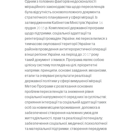
Одним з головних факторів недосконалості
міграційного законодавства щодо переселенців
була відсутність основоположного документа
стратегічного планування у сфері міграції. Із
затвердженням Кабінетом Міністрів України 16
грудня 2015 р. Комплексної державної програми
щодо підтримки, соціальної адаптації та
реінтеграції громадян України, які переселилися з
тимчасово окупованої території України та
районів проведення антитерористичної операції
в інші регіони України, на період до 2017 року
такий документ з’явився. Програма являє собою
цілісну систему поглядів на цілі, пріоритетні
напрями, принципи, основні завдання, механізми,
етапи та очікувані результати реалізації
державної політики у сфері вимушеної міграції.
Метою Програми є розв’язання основних
проблем переселенців та зниження рівня
соціальної напруженості серед них і в суспільстві;
сприяння інтеграції та соціальній адаптації таких
осіб за новим місцем проживання; допомога в
забезпеченні створення належних умов для
життєдіяльності, прав та реалізації потенціалу;
забезпечення соціальної, медичної, психологічної
та матеріальної підтримки; створення передумов