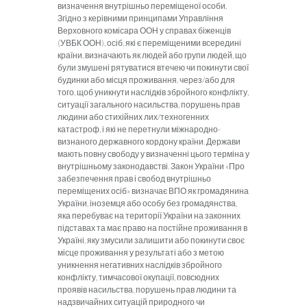
визначення внутрішньо переміщеної особи.
Згідно з керівними принципами Управління
Верховного комісара ООН у справах біженців
(УВБК ООН), осіб, які є переміщеними всередині
країни, визначають як людей або групи людей, що
були змушені рятуватися втечею чи покинути свої
будинки або місця проживання, через/або для
того, щоб уникнути наслідків збройного конфлікту,
ситуації загального насильства, порушень прав
людини або стихійних лих/техногенних
катастроф, і які не перетнули міжнародно-
визнаного державного кордону країни. Держави
мають повну свободу у визначенні цього терміна у
внутрішньому законодавстві. Закон України «Про
забезпечення прав і свобод внутрішньо
переміщених осіб» визначає ВПО як громадянина
України, іноземця або особу без громадянства,
яка перебуває на території України на законних
підставах та має право на постійне проживання в
Україні, яку змусили залишити або покинути своє
місце проживання у результаті або з метою
уникнення негативних наслідків збройного
конфлікту, тимчасової окупації, повсюдних
проявів насильства, порушень прав людини та
надзвичайних ситуацій природного чи