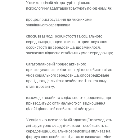
У психологічній літературі соціально-
психологічну адаптацію трактують по-різному, як:
процес пристосування до якісних змін
зовнішнього середовища;
спосіб взаємодії особистості та соціального
середовища, процес активного пристосування
особистості до середовища, що змінилося,
засвоєння відносно стабільних умов середовища;
багатоплановий процес активного
пристосування психіки і поведінки особистості до
умов соціального середовища, опосередковане
провідною діяльністю особистості на певному
етапі її розвитку;
взаємодію особи та соціального середовища, що
призводить до оптимального співвідношення
цілей і цінностей особистості або групи.
У соціально-психологічній адаптації взаємодіють
дві структурно складні системи – особистість та
середовище. Соціальне середовище впливає на
формування особистості, а також визначає зміни