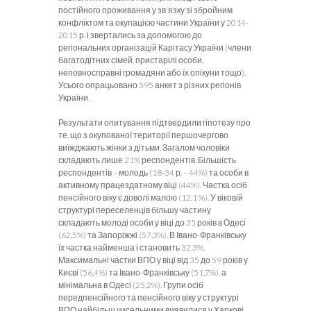
постійного проживання у зв'язку зі збройним
конфліктом та окупацією частини України у 2014-
2015 р. і звертались за допомогою до
регіональних організацій Карітасу України (члени
багатодітних сімей, пристарілі особи,
неповносправні громадяни або їх опікуни тощо).
Усього опрацьовано 595 анкет з різних регіонів
України.
Результати опитування підтвердили гіпотезу про
те, що з окупованої території першочергово
виїжджають жінки з дітьми. Загалом чоловіки
складають лише 21% респондентів. Більшість
респондентів – молодь (18-34 р. – 44%) та особи в
активному працездатному віці (44%). Частка осіб
пенсійного віку є доволі малою (12,1 %). У віковій
структурі переселенців більшу частину
складають молоді особи у віці до 35 років в Одесі
(62,5%) та Запоріжжі (57,3%). В Івано-Франківську
їх частка найменша і становить 32,3%.
Максимальні частки ВПО у віці від 35 до 59 років у
Києві (56,4%) та Івано-Франківську (51,7%), а
мінімальна в Одесі (25,2%). Групи осіб
передпенсійного та пенсійного віку у структурі
ВПО найбільш чисельними виявилися у Харкові