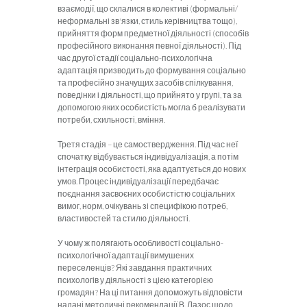
взаємодії, що склалися в колективі (формальні/
неформальні зв'язки, стиль керівництва тощо),
прийняття форм предметної діяльності (способів
професійного виконання певної діяльності). Під
час другої стадії соціально-психологічна
адаптація призводить до формування соціально
та професійно значущих засобів спілкування,
поведінки і діяльності, що прийнято у групі, та за
допомогою яких особистість могла б реалізувати
потреби, схильності, вміння.
Третя стадія – це самоствердження. Під час неї
спочатку відбувається індивідуалізація, а потім
інтеграція особистості, яка адаптується до нових
умов. Процес індивідуалізації передбачає
поєднання засвоєних особистістю соціальних
вимог, норм, очікувань зі специфікою потреб,
властивостей та стилю діяльності.
У чому ж полягають особливості соціально-
психологічної адаптації вимушених
переселенців? Які завдання практичних
психологів у діяльності з цією категорією
громадян? На ці питання допоможуть відповісти
надані методичні рекомендації В. Лазос щодо