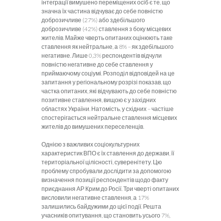
інтеграції вимушено переміщених осіб є те, що
значна їх частина відчуває до себе повністю
доброзичливе (27%) або здебільшого
доброзичливе (42%) ставлення з боку місцевих
жителів. Майже чверть опитаних оцінюють таке
ставлення як нейтральне, а 8% – як здебільшого
негативне. Лише 0,3% респондентів відчули
повністю негативне до себе ставлення у
приймаючому соціумі. Розподіл відповідей на це
запитання у регіональному розрізі показав, що
частка опитаних, які відчувають до себе повністю
позитивне ставлення, вищою є у західних
областях України. Натомість, у східних – частіше
спостерігається нейтральне ставлення місцевих
жителів до вимушених переселенців.
Однією з важливих соціокультурних
характеристик ВПО є їх ставлення до держави, її
територіальної цілісності, суверенітету. Цю
проблему спробували дослідити за допомогою
визначення позиції респондентів щодо факту
приєднання АР Крим до Росії. Три чверті опитаних
висловили негативне ставлення, а 17%
залишились байдужими до цієї події. Решта
учасників опитування, що становить усього 7%,