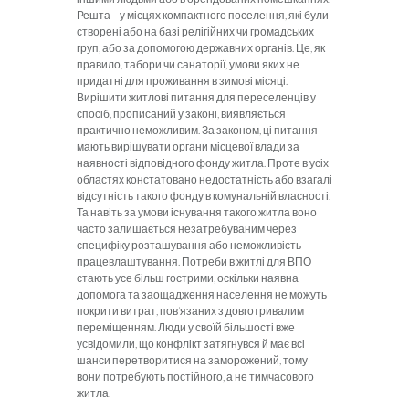
Решта – у місцях компактного поселення, які були
створені або на базі релігійних чи громадських
груп, або за допомогою державних органів. Це, як
правило, табори чи санаторії, умови яких не
придатні для проживання в зимові місяці.
Вирішити житлові питання для переселенців у
спосіб, прописаний у законі, виявляється
практично неможливим. За законом, ці питання
мають вирішувати органи місцевої влади за
наявності відповідного фонду житла. Проте в усіх
областях констатовано недостатність або взагалі
відсутність такого фонду в комунальній власності.
Та навіть за умови існування такого житла воно
часто залишається незатребуваним через
специфіку розташування або неможливість
працевлаштування. Потреби в житлі для ВПО
стають усе більш гострими, оскільки наявна
допомога та заощадження населення не можуть
покрити витрат, пов’язаних з довготривалим
переміщенням. Люди у своїй більшості вже
усвідомили, що конфлікт затягнувся й має всі
шанси перетворитися на заморожений, тому
вони потребують постійного, а не тимчасового
житла.