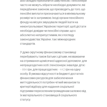
або складно призначити саму пенсію. Пенсіонери
часто не можуть зібрати необхідні документи, які
передбачені законом, що призводить до того, що
пенсійні виплати призначаються в мінімальному
розмірі чи із затримкою. Іноді органи пенсійного
фонду на місцях змушували людей їхати на
неконтрольовані Україною території, щоб дістати
необхідні довідки чи пенсійні справи, що є
абсолютно неприпустимим, як з погляду
законодавства України, так і міжнародних
стандартів.
У дуже скрутному фінансовому становищі
перебувають також батьки з дітьми, незважаючи
на отримання щомісячної адресної допомоги: для
непрацездатних осіб (пенсіонери, інваліди, діти)
– 884 грн, для працездатних – 442 грн на одну
особу. В умовах відсутності в бюджеті достатніх
фінансових ресурсів для забезпечення
життєдіяльності потрібен чіткий механізм та
критерії відбору для надання соціальної
підтримки переселеним громадянам залежно від
їх матеріального становища й соціального
статусу.