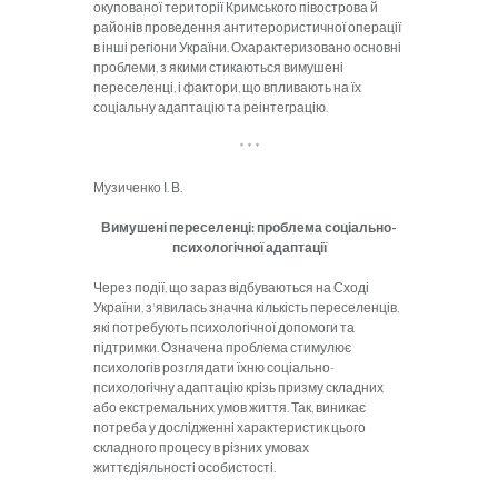
окупованої території Кримського півострова й
районів проведення антитерористичної операції
в інші регіони України. Охарактеризовано основні
проблеми, з якими стикаються вимушені
переселенці, і фактори, що впливають на їх
соціальну адаптацію та реінтеграцію.
* * *
Музиченко І. В.
Вимушені переселенці: проблема соціально-
психологічної адаптації
Через події, що зараз відбуваються на Сході
України, з'явилась значна кількість переселенців,
які потребують психологічної допомоги та
підтримки. Означена проблема стимулює
психологів розглядати їхню соціально-
психологічну адаптацію крізь призму складних
або екстремальних умов життя. Так, виникає
потреба у дослідженні характеристик цього
складного процесу в різних умовах
життєдіяльності особистості.