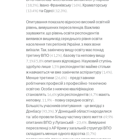
(18,3%), Івано-Франківську (16%), Краматорську
(13.4%) та Одесі (12.3%).
Опитування показало відносно високий освітній
рівень, вимушених переселенців. Важливо
зауважити, що рівень освіти респондентів
виявився вищим від середнього рівня освіти
населення тих регіонів України, з яких вони
виїхали. Так, закінчену вищу освіту має понад
третину ВПО (41,2%), базову та неповну вищу
7,1% і 5,8% опитаних відповідно. Науковий ступінь
здобуло лише 1,5% респондентів і майже стільки
ж навчаються чи вже закінчили аспірантуру (1,4%).
Менше третини (26,6%) – представники
робітничих професій з професійно-технічною
освітою. Особи з нижчою кваліфікацією
становлять 16,6% усіх респондентів (4,7% мають
неповну, 11,9% – повну середню освіту).
Більшість учасників опитування – це вихідці з
Донбасу (93,3%). У Донецькій області народилися
та/ або провели більшу частину свого життя 69,9%
опитаних ВПО, у Луганській – 23,4% . Вимушені
переселенці з АР Крим у загальній структурі ВПО
складають менше одного відсотка (0,7%)