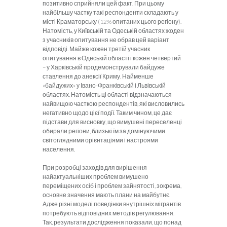
позитивно сприйняли цей факт. При цьому
найбільшу частку такі респонденти складають у
місті Краматорську (12% опитаних цього регіону).
Натомість, у Київській та Одеській областях жоден
з учасників опитування не обрав цей варіант
відповіді. Майже кожен третій учасник
опитування в Одеській області і кожен четвертий
– у Харківській продемонстрували байдуже
ставлення до анексії Криму. Найменше
«байдужих» у Івано-Франківській і Львівській
областях. Натомість ці області відзначаються
найвищою часткою респондентів, які висловились
негативно щодо цієї події. Таким чином, це дає
підстави для висновку, що вимушені переселенці
обирали регіони, близькі їм за домінуючими
світоглядними орієнтаціями і настроями
населення.
При розробці заходів для вирішення
найактуальніших проблем вимушено
переміщених осіб і проблем зайнятості, зокрема,
основне значення мають плани на майбутнє.
Адже різні моделі поведінки внутрішніх мігрантів
потребують відповідних методів регулювання.
Так, результати дослідження показали, що понад