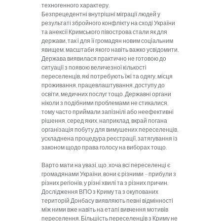
техногенного характеру.
Безпрецедентні внутрішні міграції людей у
результаті збройного конфлікту на сході України
та анексії Кримського півострова стали як для
держави, так і для її громадян новим соціальним
явищем, масштаби якого навіть важко усвідомити.
Держава виявилася практично не готовою до
ситуації з появою величезної кількості
переселенців, які потребують їжі та одягу, місця
проживання, працевлаштування, доступу до
освіти, медичних послуг тощо. Державні органи
ніколи з подібними проблемами не стикалися,
тому часто приймали запізнілі або неефективні
рішення, серед яких, наприклад, вкрай погана
організація побуту для вимушених переселенців,
ускладнена процедура реєстрації, затягування із
законом щодо права голосу на виборах тощо.
Варто мати на увазі, що, хоча всі переселенці є
громадянами України, вони є різними – прибули з
різних регіонів, у різні хвилі та з різних причин.
Дослідження ВПО з Криму та з окупованих
територій Донбасу виявляють певні відмінності
між ними вже навіть на етапі вивчення мотивів
переселення. Більшість переселенців з Криму не