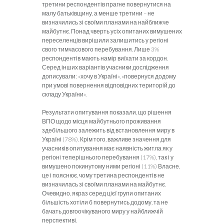
третини респондентів прагне повернутися на
малу батьківщину, а менше третини – не
визначились зі своїми планами на найближче
майбутнє. Понад чверть усіх опитаних вимушених
переселенців вирішили залишитись у регіоні
свого тимчасового перебування. Лише 3%
респондентів мають намір виїхати за кордон.
Серед інших варіантів учасники дослідження
дописували: «хочу в Україні», «повернуся додому
при умові повернення відповідних територій до
складу України».
Результати опитування показали, що рішення
ВПО щодо місця майбутнього проживання
здебільшого залежить від встановлення миру в
Україні (78%). Крім того, важливе значення для
учасників опитування має наявність житла як у
регіоні теперішнього перебування (17%), так і у
вимушено покинутому ними регіоні (11%) Власне,
це і пояснює, чому третина респондентів не
визначилась зі своїми планами на майбутнє.
Очевидно, якраз серед цієї групи опитаних
більшість хотіли б повернутись додому, та не
бачать довгоочікуваного миру у найближчій
перспективі.