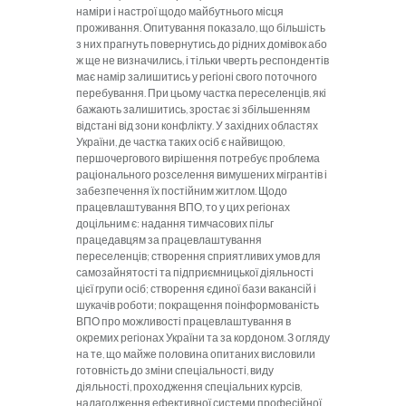
наміри і настрої щодо майбутнього місця
проживання. Опитування показало, що більшість
з них прагнуть повернутись до рідних домівок або
ж ще не визначились, і тільки чверть респондентів
має намір залишитись у регіоні свого поточного
перебування. При цьому частка переселенців, які
бажають залишитись, зростає зі збільшенням
відстані від зони конфлікту. У західних областях
України, де частка таких осіб є найвищою,
першочергового вирішення потребує проблема
раціонального розселення вимушених мігрантів і
забезпечення їх постійним житлом. Щодо
працевлаштування ВПО, то у цих регіонах
доцільним є: надання тимчасових пільг
працедавцям за працевлаштування
переселенців; створення сприятливих умов для
самозайнятості та підприємницької діяльності
цієї групи осіб; створення єдиної бази вакансій і
шукачів роботи; покращення поінформованість
ВПО про можливості працевлаштування в
окремих регіонах України та за кордоном. З огляду
на те, що майже половина опитаних висловили
готовність до зміни спеціальності, виду
діяльності, проходження спеціальних курсів,
налагодження ефективної системи професійної