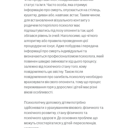
статус та ім'я. Часто особа, яка отримує
інформацію про смерть, опускається на стілець,
кушетку, диван або, навпаки, встає. Таким чином,
для встановлення візуального контакту з
родичем потерпілого психолог має
підлаштуватись під позу опонента так, щоб
збігався рівень їх очей. Наголосимо, що чіткого
алгоритму або правила проведення цієї
процедури не існує. Адже побудова і передача
інформації про смерть індивідуальні та
визначаються професіоналізмом психолога, який
повинен швидко змінювати хід цього процесу,
залежно від психічного стану того, кому
повідомляють цю звістку. Також після
повідомлення про загибель психологу необхідно
враховувати вік свого опонента, тому що процес
переживання горя у дорослих і дітей має різні
вікові особливості.
Психологічну допомогу дітям потрібно
здійснювати з урахуванням вікового, фізичного та
психічного розвитку, стану фізичного та
психічного здоров'я. До основних проблем, що
можуть спостерігатися у дітей-переселенців,