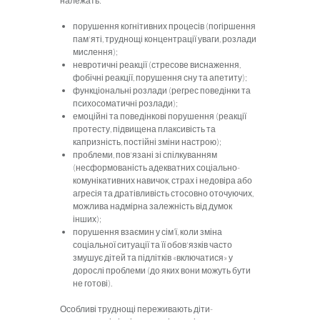
належать:
порушення когнітивних процесів (погіршення
пам'яті, труднощі концентрації уваги, розлади
мислення);
невротичні реакції (стресове виснаження,
фобічні реакції, порушення сну та апетиту);
функціональні розлади (регрес поведінки та
психосоматичні розлади);
емоційні та поведінкові порушення (реакції
протесту, підвищена плаксивість та
капризність, постійні зміни настрою);
проблеми, пов'язані зі спілкуванням
(несформованість адекватних соціально-
комунікативних навичок, страх і недовіра або
агресія та дратівливість стосовно оточуючих,
можлива надмірна залежність від думок
інших);
порушення взаємин у сім’ї, коли зміна
соціальної ситуації та її обов'язків часто
змушує дітей та підлітків «включатися» у
дорослі проблеми (до яких вони можуть бути
не готові).
Особливі труднощі переживають діти-