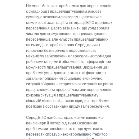
Не менш болючою проблемою для переселенців
є складнощі з працевлаштуванням, яке, без
сумніву, є основним фактором, що визначає
можливості адаптації та інтеграції ВПО в регіонах
переселення. Варто зазначити, що уряд зробив
чимало для стимулювання працевлаштування
переселенців, але кількість працевлаштованих
на сьогодні є вкрай низькою. Серед причин
головною, безперечно, є недосконалість
механізму забезпечення переселених громадян
робочими місцями й обмеженість інформації про
можливості працевлаштування. Вирішення цієї
проблеми ускладнюють також такі фактори, як
загальне погіршення соціально-економічної
ситуації в Україні, несприятлива ситуація на ринку
праці, специфіка професії частини переселенців,
кризова ситуація з працевлаштуванням у
сільській місцевості, а також юридичні проблеми,
пов’язані з обставинами виїзду та переселення.
Серед ВПО найбільш вразливими виявилися
пенсіонери й матері з дітьми. Основними
проблемами пенсіонерів є те, що дуже важко
перевести справу з неконтрольованої території