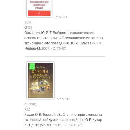
956528
88.4
О-56
Ольсевич, Ю. Я. Т. Веблен: психологические
основы капитализма // Психологические основы
экономического поведения / Ю. Я. Ольсевич. – М. :
Инфра-М, 2009. – C. 78-87.
977870
65.03(0)
К95
Кухар, О. В. Торстейн Веблен // Історія економіки
та економічної думки : навч. посібник / О. В. Кухар. –
К. : Центр учб. літ., 2015. – С. 148-149.