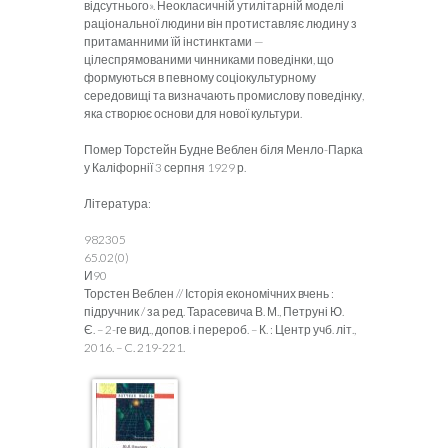
відсутнього». Неокласичній утилітарній моделі
раціональної людини він протиставляє людину з
притаманними їй інстинктами —
цілеспрямованими чинниками поведінки, що
формуються в певному соціокультурному
середовищі та визначають промислову поведінку,
яка створює основи для нової культури.
Помер Торстейн Будне Веблен біля Менло-Парка
у Каліфорнії 3 серпня 1929 р.
Література:
982305
65.02(0)
И90
Торстен Веблен // Історія економічних вчень :
підручник / за ред. Тарасевича В. М., Петруні Ю.
Є. – 2-ге вид., допов. і перероб. – К. : Центр учб. літ.,
2016. – C. 219-221.