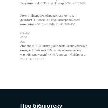
Тарушкин. – М.; СПб. и др. : Питер, 2004. – С. 45-89.
Хомин І. Економічний розвиток у контексті
дихотомії Т. Веблена // Журнал європейської
економіки. – 2010. – Т. 9 (№ 4). – С. 397-405.
882461
65.02
А23
Агапова, И. И. Институционализм. Экономические
взгляды Т. Веблена // История экономических
учений : курс лекций / И. И. Агапова. – М. : Юристъ,
2001. – С. 122-126.
Про бібліотеку