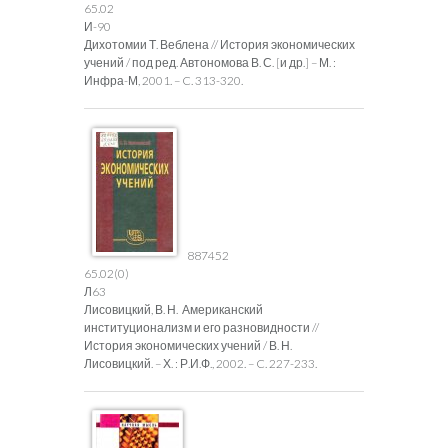
65.02
И-90
Дихотомии Т. Веблена // История экономических
учений / под ред. Автономова В. С. [и др.] – М. :
Инфра-М, 2001. – C. 313-320.
887452
65.02(0)
Л63
Лисовицкий, В. Н. Американский
институционализм и его разновидности //
История экономических учений / В. Н.
Лисовицкий. – Х. : Р.И.Ф., 2002. – C. 227-233.