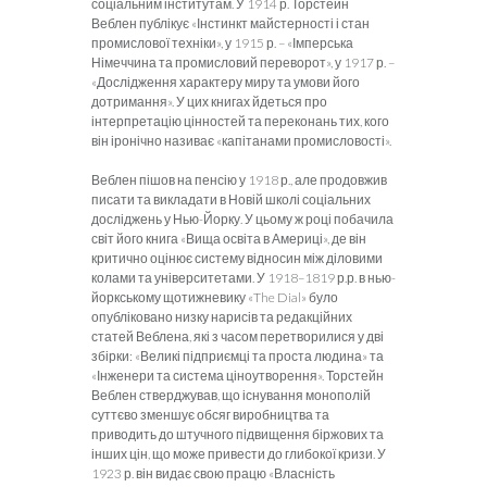
соціальним інститутам. У 1914 р. Торстейн
Веблен публікує «Інстинкт майстерності і стан
промислової техніки», у 1915 р. – «Імперська
Німеччина та промисловий переворот», у 1917 р. –
«Дослідження характеру миру та умови його
дотримання». У цих книгах йдеться про
інтерпретацію цінностей та переконань тих, кого
він іронічно називає «капітанами промисловості».
Веблен пішов на пенсію у 1918 р., але продовжив
писати та викладати в Новій школі соціальних
досліджень у Нью-Йорку. У цьому ж році побачила
світ його книга «Вища освіта в Америці», де він
критично оцінює систему відносин між діловими
колами та університетами. У 1918–1819 р.р. в нью-
йоркському щотижневику «The Dial» було
опубліковано низку нарисів та редакційних
статей Веблена, які з часом перетворилися у дві
збірки: «Великі підприємці та проста людина» та
«Інженери та система ціноутворення». Торстейн
Веблен стверджував, що існування монополій
суттєво зменшує обсяг виробництва та
приводить до штучного підвищення біржових та
інших цін, що може привести до глибокої кризи. У
1923 р. він видає свою працю «Власність