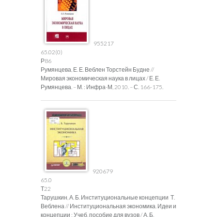
955217
65.02(0)
Р86
Румянцева, Е. Е. Веблен Торстейн Будне //
Мировая экономическая наука в лицах / Е. Е.
Румянцева. – М. : Инфра-М, 2010. – С. 166-175.
920679
65.0
Т22
Тарушкин, А. Б. Институциональные концепции Т.
Веблена // Институциональная экономика. Идеи и
концепции : Учеб. пособие для вузов / А. Б.