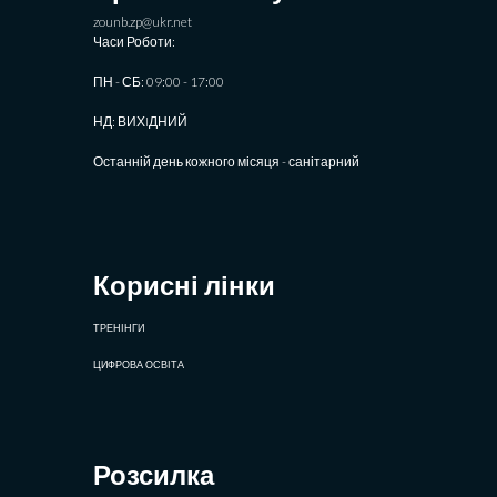
zounb.zp@ukr.net
Часи Роботи:
ПН - СБ: 09:00 - 17:00
НД: ВИХIДНИЙ
Останній день кожного місяця - санітарний
Корисні лінки
ТРЕНІНГИ
ЦИФРОВА ОСВІТА
Розсилка