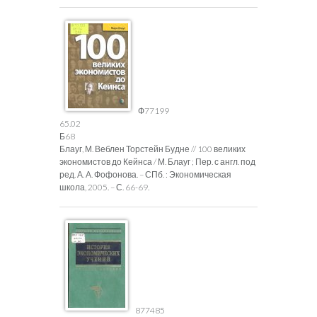
Ф77199
65.02
Б68
Блауг, М. Веблен Торстейн Будне // 100 великих
экономистов до Кейнса / М. Блауг ; Пер. с англ. под
ред. А. А. Фофонова. – СПб. : Экономическая
школа, 2005. – С. 66-69.
877485