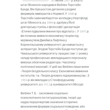
30 липня 1857 р. в Като,
штат Вісконсін народився Веблен Торстейн
Бунде. Він був шостою дитиною у родині
фермерів, іммігрантів з Норвегії. У 1880 р.
Торстейн закінчив Карлтон-колледж у Нортфілді,
штат Мінесота, а у 1884 р. здобув у Йєлі
докторську ступінь з філософії (дисертація
«Етичні підвалини вчення про відплату»). У 1891 р.
він починає вивчати економічну теорію під
керівництвом Джеймса Лафліна у
Корнелльському університеті, де навчається у
аспірантурі. Згодом Торстейн Бунде поступає до
Чиказьського університету, працює там 14 років у
складі професорсько-викладацького персоналу,
виконує обов'язки редактора «Часопису
політичної економії». У цей час Веблен пише книги
«Теорія бездіяльного класу. Економічне вивчення
інститутів» та «Теорія ділового підприємництва». З
1906 р. він викладає у Стенфордському
університеті, а з 1911 р. в університеті Міссурі.
Веблен Т. Б. – засновник соціально-
психологічного інституціоналізму, теорії, що
надає першочергове значення історично
визначеним формам соціальної поведінки, або