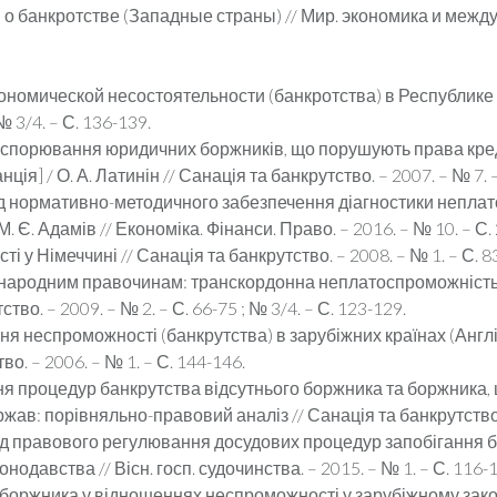
 о банкротстве (Западные страны) // Мир. экономика и междун
кономической несостоятельности (банкротства) в Республике
 3/4. – С. 136-139.
оспорювання юридичних боржників, що порушують права кредит
ія] / О. А. Латинін // Санація та банкрутство. – 2007. – № 7. – 
ід нормативно-методичного забезпечення діагностики непла
М. Є. Адамів // Економіка. Фінанси. Право. – 2016. – № 10. – С. 2
 Німеччині // Санація та банкрутство. – 2008. – № 1. – С. 83-8
іжнародним правочинам: транскордонна неплатоспроможність т
во. – 2009. – № 2. – С. 66-75 ; № 3/4. – С. 123-129.
 неспроможності (банкрутства) в зарубіжних країнах (Англії, 
о. – 2006. – № 1. – С. 144-146.
я процедур банкрутства відсутнього боржника та боржника, щ
в: порівняльно-правовий аналіз // Санація та банкрутство. –
ід правового регулювання досудових процедур запобігання б
давства // Вісн. госп. судочинства. – 2015. – № 1. – С. 116-1
 боржника у відношеннях неспроможності у зарубіжному законо