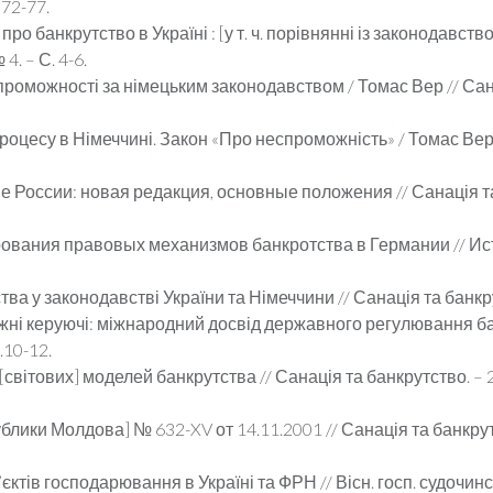
 72-77.
о банкрутство в Україні : [у т. ч. порівнянні із законодавств
4. – С. 4-6.
роможності за німецьким законодавством / Томас Вер // Санац
роцесу в Німеччині. Закон «Про неспроможність» / Томас Вер /
е России: новая редакция, основные положения // Санація та 
вания правовых механизмов банкротства в Германии // Истор
ва у законодавстві України та Німеччини // Санація та банкрут
ажні керуючі: міжнародний досвід державного регулювання банк
.10-12.
ітових] моделей банкрутства // Санація та банкрутство. – 2011
лики Молдова] № 632-XV от 14.11.2001 // Санація та банкрутст
єктів господарювання в Україні та ФРН // Вісн. госп. судочинст