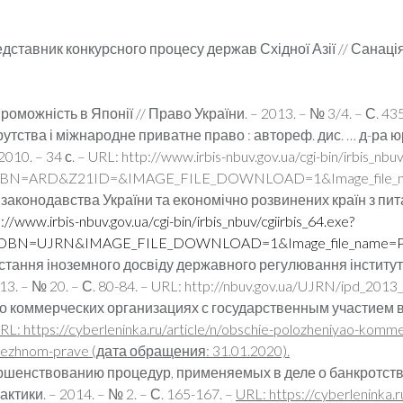
дставник конкурсного процесу держав Східної Азії // Санація т
ожність в Японії // Право України. – 2013. – № 3/4. – С. 435-4
тства і міжнародне приватне право : автореф. дис. … д-ра юрид
 2010. – 34 с. – URL: http://www.irbis-nbuv.gov.ua/cgi-bin/irbis_nbuv
=ARD&Z21ID=&IMAGE_FILE_DOWNLOAD=1&Image_file_na
 законодавства України та економічно розвинених країн з пит
://www.irbis-nbuv.gov.ua/cgi-bin/irbis_nbuv/cgiirbis_64.exe?
=UJRN&IMAGE_FILE_DOWNLOAD=1&Image_file_name=PDF/
истання іноземного досвіду державного регулювання інститут
013. – № 20. – С. 80-84. – URL: http://nbuv.gov.ua/UJRN/ipd_2013
 коммерческих организациях с государственным участием в 
RL: https://cyberleninka.ru/article/n/obschie-polozheniyao-komme
bezhnom-prave (дата обращения: 31.01.2020).
ершенствованию процедур, применяемых в деле о банкротстве
тики. – 2014. – № 2. – С. 165-167. –
URL: https://cyberleninka.r