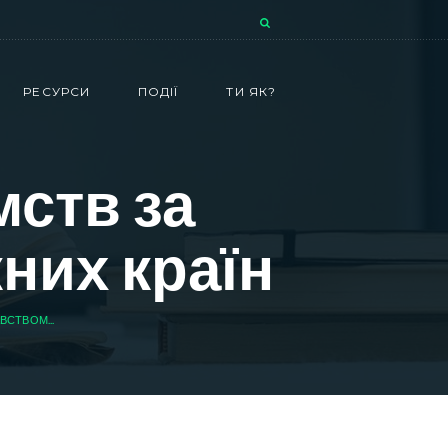
РЕСУРСИ
ПОДІЇ
ТИ ЯК?
мств за
них країн
СТВОМ...