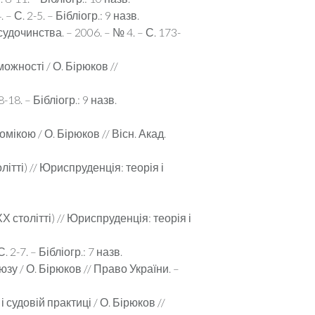
С. 2-5. – Бібліогр.: 9 назв.
судочинства. – 2006. – № 4. – С. 173-
жності / О. Бірюков //
18. – Бібліогр.: 9 назв.
ікою / О. Бірюков // Вісн. Акад.
ітті) // Юриспруденція: теорія і
 столітті) // Юриспруденція: теорія і
2-7. – Бібліогр.: 7 назв.
у / О. Бірюков // Право України. –
судовій практиці / О. Бірюков //