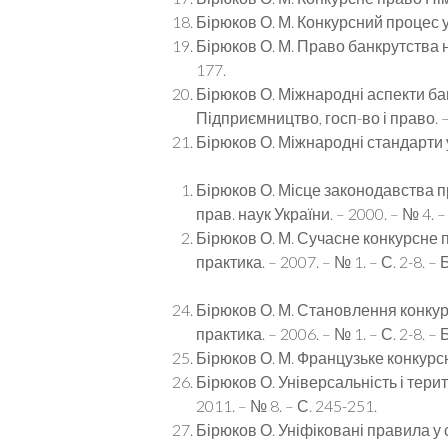
Бірюков О. М. Конкурсний процес у п
Бірюков О. М. Право банкрутства на з
177.
Бірюков О. Міжнародні аспекти ба
Підприємництво, госп-во і право. – 2
Бірюков О. Міжнародні стандарти у с
Бірюков О. Місце законодавства пр
прав. наук України. – 2000. – № 4. –
Бірюков О. М. Сучасне конкурсне пр
практика. – 2007. – № 1. – С. 2-8. – 
Бірюков О. М. Становлення конкурс
практика. – 2006. – № 1. – С. 2-8. – 
Бірюков О. М. Французьке конкурсне 
Бірюков О. Універсальність і тери
2011. – № 8. – С. 245-251.
Бірюков О. Уніфіковані правила у 