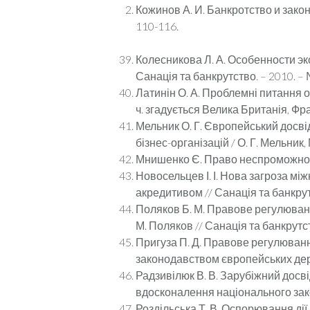
Кожинов А. И. Банкротство и закон
110-116.
Колесникова Л. А. Особенности э
Санація та банкрутство. – 2010. – №
Латинін О. А. Проблемні питання 
ч. згадується Велика Британія, Франц
Мельник О. Г. Європейський досв
бізнес-організацій / О. Г. Мельник, 
Мнишенко Є. Право неспроможності у
Новосельцев І. І. Нова загроза м
акредитивом // Санація та банкрутст
Поляков Б. М. Правове регулювання
М. Поляков // Санація та банкрутств
Пригуза П. Д. Правове регулюванн
законодавством європейських держа
Радзивілюк В. В. Зарубіжний досв
вдосконалення національного законо
Роздільська Т. В. Оспорювання дії