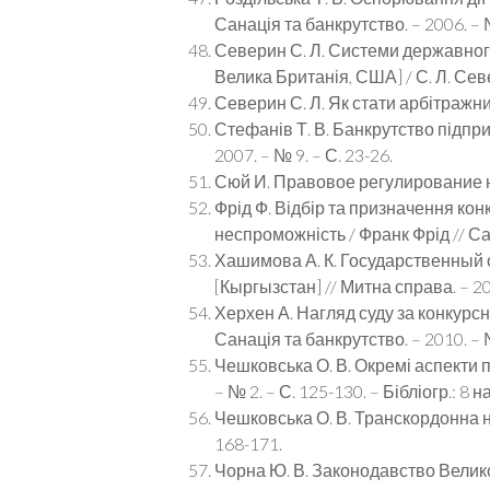
Санація та банкрутство. – 2006. – №
Северин С. Л. Системи державного
Велика Британія, США] / С. Л. Севе
Северин С. Л. Як стати арбітражним
Стефанів Т. В. Банкрутство підприє
2007. – № 9. – С. 23-26.
Сюй И. Правовое регулирование не
Фрід Ф. Відбір та призначення ко
неспроможність / Франк Фрід // Сан
Хашимова А. К. Государственный о
[Кыргызстан] // Митна справа. – 2013
Херхен А. Нагляд суду за конкурс
Санація та банкрутство. – 2010. – №
Чешковська О. В. Окремі аспекти п
– № 2. – С. 125-130. – Бібліогр.: 8 н
Чешковська О. В. Транскордонна нес
168-171.
Чорна Ю. В. Законодавство Великої 