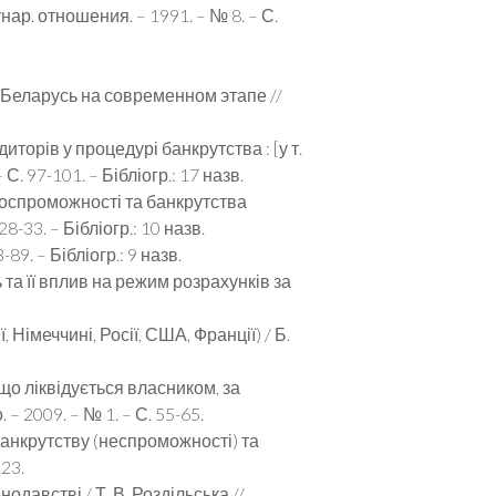
ар. отношения. – 1991. – № 8. – С.
 Беларусь на современном этапе //
орів у процедурі банкрутства : [у т.
С. 97-101. – Бібліогр.: 17 назв.
тоспроможності та банкрутства
8-33. – Бібліогр.: 10 назв.
9. – Бібліогр.: 9 назв.
а її вплив на режим розрахунків за
Німеччині, Росії, США, Франції) / Б.
о ліквідується власником, за
 2009. – № 1. – С. 55-65.
анкрутству (неспроможності) та
23.
давстві / Т. В. Роздільська //