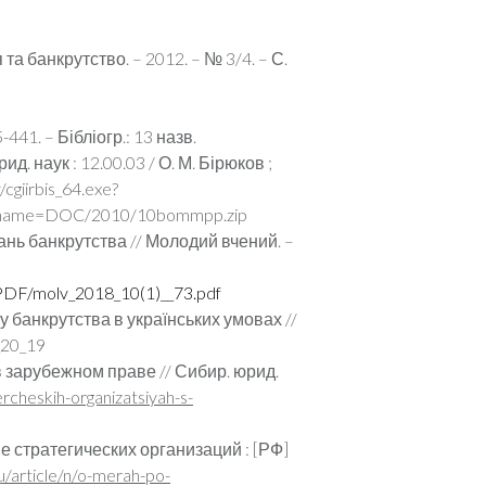
а банкрутство. – 2012. – № 3/4. – С.
41. – Бібліогр.: 13 назв.
. наук : 12.00.03 / О. М. Бірюков ;
/cgiirbis_64.exe?
me=DOC/2010/10bommpp.zip
ань банкрутства // Молодий вчений. –
molv_2018_10(1)__73.pdf
у банкрутства в українських умовах //
_20_19
зарубежном праве // Сибир. юрид.
rcheskih-organizatsiyah-s-
 стратегических организаций : [РФ]
u/article/n/o-merah-po-