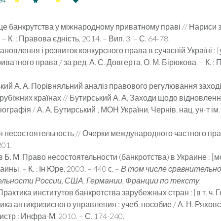
94
сце банкрутства у міжнародному приватному праві // Нариси 
– К. : Правова єдність, 2014. – Вип. 3. – С. 64-78.
новлення і розвиток конкурсного права в сучасній Україні : [у
ватного права / за ред. А. С. Довгерта, О. М. Бірюкова. – К. : 
кий А. А. Порівняльний аналіз правового регулювання захо
убіжних країнах // Бутирський А. А. Заходи щодо відновле
рафія / А. А. Бутирський ; МОН України, Чернів. нац. ун-т ім.
 несостоятельность // Очерки международного частного права 
201.
Б. М. Право несостоятельности (банкротства) в Украине : [моно
ны. – К. : Ін Юре, 2003. – 440 с. –
В том числе сравнительно
льности России, США, Германии, Франции по тексту.
Практика институтов банкротства зарубежных стран : [в т. ч.
ка антикризисного управления : учеб. пособие / А. Н. Ряховска
гистр : Инфра-М, 2010. – С. 174-240.