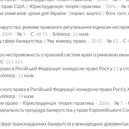
раві США // Юриспруденція: теорія і практика. – 2006. – № 4. – 
ламі віків: уроки для України : [порівн. аналіз] // Вісн. госп. 
нкрутства: режими правового регулювання відносин неспромо
009. – № 3. – С. 68-71. – Бібліогр.: 26 назв.
фері банкрутства // Укр. комерц. право. – 2013. – № 13. – С. 8-
о неспроможність у правовій системі країн із ринковою економ
 С. 151-161.
аво в Російській Федераціїї (конкурсне право Росії у 21-у стол
Бібліогр.: 16 назв.
ного права в Російській Федерації (конкурсне право Росії у ХХ
Бібліогр.: 14 назв.
право // Юриспруденція: теорія і практика. – 2006. – № 7. – С. 
торіальність процедур банкрутства у праві Європейського Союз
сфері транскордонних банкрутств у міжнародних документах і 