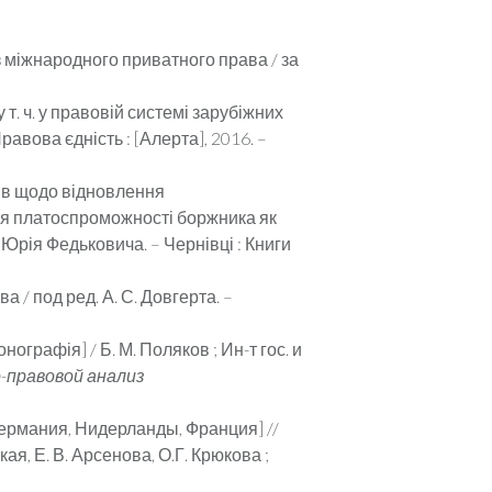
з міжнародного приватного права / за
 т. ч. у правовій системі зарубіжних
Правова єдність : [Алерта], 2016. –
дів щодо відновлення
ння платоспроможності боржника як
 Юрія Федьковича. – Чернівці : Книги
/ под ред. А. С. Довгерта. –
графія] / Б. М. Поляков ; Ин-т гос. и
-правовой анализ
 Германия, Нидерланды, Франция] //
я, Е. В. Арсенова, О.Г. Крюкова ;