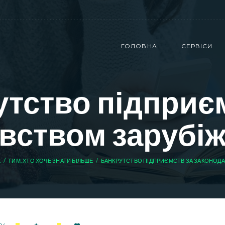
ГОЛОВНА
СЕРВІСИ
тство підприє
вством зарубіж
.
ТИМ, ХТО ХОЧЕ ЗНАТИ БІЛЬШЕ
БАНКРУТСТВО ПІДПРИЄМСТВ ЗА ЗАКОНОДАВ