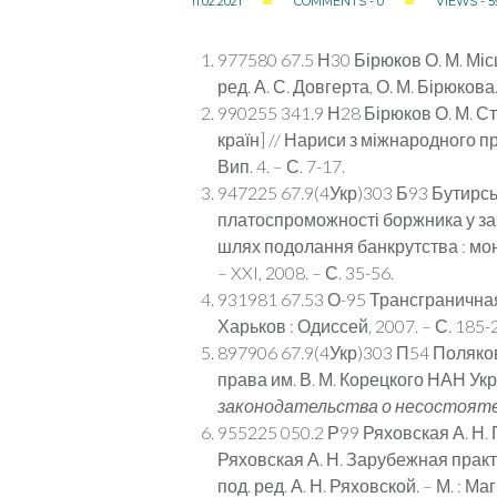
11.02.2021
COMMENTS - 0
VIEWS - 5
977580 67.5 Н30 Бірюков О. М. Мі
ред. А. С. Довгерта, О. М. Бірюкова. 
990255 341.9 Н28 Бірюков О. М. Ста
країн] // Нариси з міжнародного при
Вип. 4. – С. 7-17.
947225 67.9(4Укр)303 Б93 Бутирсь
платоспроможності боржника у зар
шлях подолання банкрутства : моног
– XXI, 2008. – С. 35-56.
931981 67.53 О-95 Трансграничная
Харьков : Одиссей, 2007. – С. 185-
897906 67.9(4Укр)303 П54 Поляков 
права им. В. М. Корецкого НАН Украи
законодательства о несостояте
955225 050.2 Р99 Ряховская А. Н. 
Ряховская А. Н. Зарубежная практи
под. ред. А. Н. Ряховской. – М. : Ма