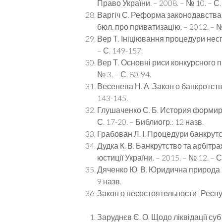
Право України. – 2008. – № 10. – С.
Варгіч С. Реформа законодавства пр
бюл. про приватизацію. – 2012. – № 
Вер Т. Ініціювання процедури несп
– С. 149-157.
Вер Т. Основні риси конкурсного п
№ 3. – С. 80-94.
Весенева Н. А. Закон о банкротств
143-145.
Глушаченко С. Б. История формиро
С. 17-20. – Библиогр.: 12 назв.
Грабован Л. І. Процедури банкрутст
Дудка К. В. Банкрутство та арбітр
юстиції України. – 2015. – № 12. – С
Дяченко Ю. В. Юридична природа [св
9 назв.
Закон о несостоятельности [Респуб
Заруднєв Є. О. Щодо ліквідації суб’