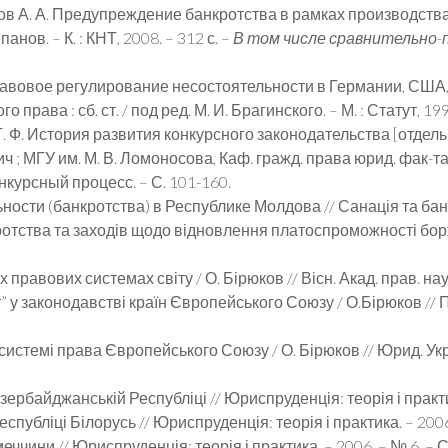
в А. А. Предупреждение банкротства в рамках производства 
анов. – К. : КНТ, 2008. – 312 с. –
В том числе сравнительно-
равовое регулирование несостоятельности в Германии, США, 
ава : сб. ст. / под ред. М. И. Брагинского. – М. : Статут, 199
Ф. История развития конкурсного законодательства [отдельн
 ; МГУ им. М. В. Ломоносова, Каф. гражд. права юрид. фак-та. 
онкурсный процесс. – С. 101-160.
ности (банкротства) в Республике Молдова // Санація та банкру
ротства та заходів щодо відновлення платоспроможності боржн
правових системах світу / О. Бірюков // Вісн. Акад. прав. наук 
 у законодавстві країн Європейського Союзу / О.Бірюков // Пр
системі права Європейського Союзу / О. Бірюков // Юрид. Украї
ербайджанській Республіці // Юриспруденція: теорія і практика
публіці Білорусь // Юриспруденція: теорія і практика. – 2006. –
чини // Юриспруденція: теорія і практика. – 2006. – № 6. – С. 8