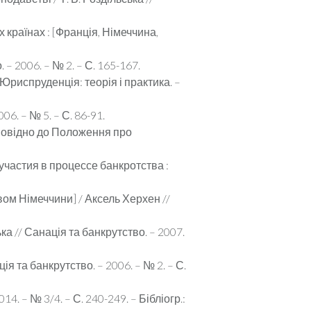
країнах : [Франція, Німеччина,
– 2006. – № 2. – С. 165-167.
 Юриспруденція: теорія і практика. –
. – № 5. – С. 86-91.
дповідно до Положення про
участия в процессе банкротства :
ом Німеччини] / Аксель Херхен //
а // Санація та банкрутство. – 2007.
я та банкрутство. – 2006. – № 2. – С.
. – № 3/4. – С. 240-249. – Бібліогр.: