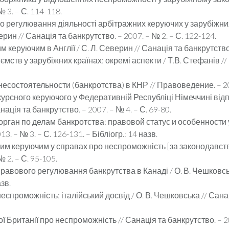
 3. – С. 114-118.
 регулювання діяльності арбітражних керуючих у зарубіжних 
рин // Санація та банкрутство. – 2007. – № 2. – С. 122-124.
 керуючим в Англії / С. Л. Северин // Санація та банкрутство. 
мств у зарубіжних країнах: окремі аспекти / Т.В. Стефанів //
состоятельности (банкротства) в КНР // Правоведение. – 2006
нкурсного керуючого у Федеративній Республіці Німеччині ві
ація та банкрутство. – 2007. – № 4. – С. 69-80.
рган по делам банкротства: правовой статус и особенности 
. – № 3. – С. 126-131. – Бібліогр.: 14 назв.
ним керуючим у справах про неспроможність [за законодавств
 2. – С. 95-105.
равового регулювання банкрутства в Канаді / О. В. Чешковськ
азв.
проможність: італійський досвід / О. В. Чешковська // Санаці
Британії про неспроможність // Санація та банкрутство. – 2014