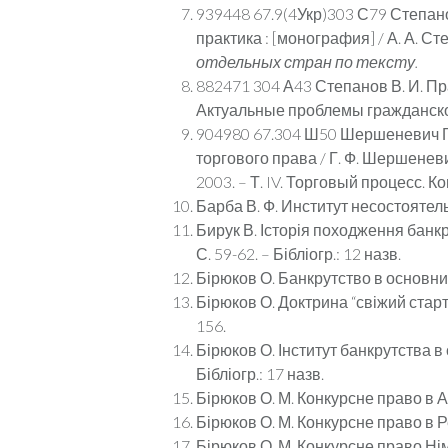
939448 67.9(4Укр)303 С79 Степано
практика : [монография] / А. А. Степ
отдельн
ых стран
по тексту.
882471 304 А43 Степанов В. И. П
Актуальные проблемы гражданского пр
904980 67.304 Ш50 Шершеневич Г. 
торгового права / Г. Ф. Шершеневич
2003. – Т. IV. Торговый процесс. К
Барба В. Ф. Институт несостоятель
Бирук В. Історія походження банк
С. 59-62. – Бібліогр.: 12 назв.
Бірюков О. Банкрутство в основних 
Бірюков О. Доктрина “свіжий старт”
156.
Бірюков О. Інститут банкрутства в 
Бібліогр.: 17 назв.
Бірюков О. М. Конкурсне право в Аз
Бірюков О. М. Конкурсне право в Рес
Бірюков О. М. Конкурсне право Німеч