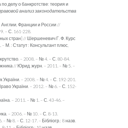
по делу о банкротстве: теория и
правовой анализ законодательства
Англии, Франции и России //
9. – С. 161-228.
ых стран] // Шершеневич Г. Ф. Курс
– М. : Статут : Консультант плюс,
тство. – 2008. – № 4. – С. 80-84.
ика // Юрид. журн. – 2011. – № 5. –
України. – 2008. – № 4. – С. 192-201.
аво України. – 2012. – № 6. – С. 152-
на. – 2011. – № 1. – С. 43-46. –
. – 2006. – № 10. – С. 8-13.
 № 8. – С. 12-17. – Бібліогр.: 8 назв.
-11. – Бібліогр.: 10 назв.