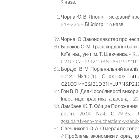
9 назв.
Чорна Ю. В. Японія – яскравий пре
218-226. – Бібліогр.: 16 назв.
Чорна Ю. Законодавство про неспром
Бірюков О. М. Транскордонні банкру
Київ. нац. ун-т ім. Т. Шевченка. – К.,
C21COM=2&I21DBN=ARD&P21DBN
Бордюг В. М. Порівняльний аналіз
2018. – № 10 (1). – С. 300-303. –
http
C21COM=2&I21DBN=UJRN&P21DBN
Гой В. В. Деякі особливості викор
Інвестиції: практика та досвід. – 2
Ламбаев Ж. Т. Общие Положения о
вестн. – 2014. – № 4. – С. 79-85. –
U
gosudarstvennym-uchastiem-v-zaru
Свечникова О. А. О мерах по сов
// Проблемы экономики и юрид. прак