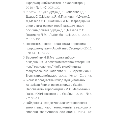
Інформаційний бюлетень з охорони праці. –
2016. – № 4. – С. 105-110.
985262 31.5 Д81 Дудюк Д. Л. Біопаливо / Д. Л.
Дудюк, С. С. Мазепа, Я. М. Гнатишин // Дудюк Д.
Л., Мазепа С. С., Гнатишин Я. М. Нетрадиційна
енергетика: основи теорії та задачі : навч.
посібник для внз / Дудюк Д. Л., Мазепа С. С.,
Гнатишин Я. М. – Львів : Магнолія 2006. – 2016. –
С. 116-153.
Носенко Ю. Біогаз – реальна альтернатива
природному газу // Агробізнес Сьогодні. – 2015.
– № 14. – С. 74-77.
Веремейчик Н. В. Методика вибору
обладнання на початкових етапах створення
нової технологічної лінії з виробництва
гранульованого біопалива / Н. В. Веремейчик //
Вісник аграрної науки. – 2015. – № 10. – С. 75-78.
Біогаз із осадів стічних вод муніципальних
каналізаційних очисних споруд в Україні.
Перспективи виробництва / М. С. Мальований
[та ін.] // Хімічна пром-сть України. – 2015. – № 6.
– С. 34-39.
Гайденко О. Тверде біопаливо: технологічні
вимоги, властивості компонентів та технологія
виробництва // Агробізнес сьогодні. – 2014. – №