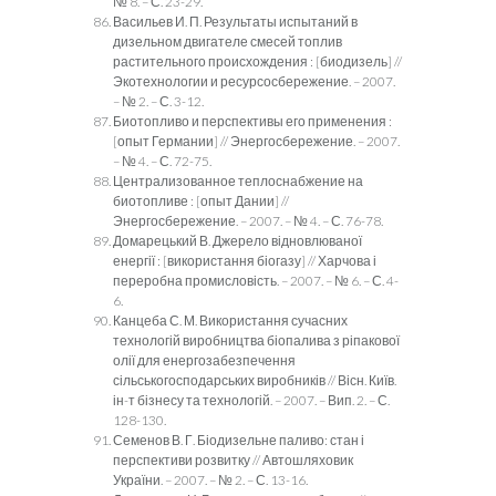
№ 8. – С. 23-29.
Васильев И. П. Результаты испытаний в
дизельном двигателе смесей топлив
растительного происхождения : [биодизель] //
Экотехнологии и ресурсосбережение. – 2007.
– № 2. – С. 3-12.
Биотопливо и перспективы его применения :
[опыт Германии] // Энергосбережение. – 2007.
– № 4. – С. 72-75.
Централизованное теплоснабжение на
биотопливе : [опыт Дании] //
Энергосбережение. – 2007. – № 4. – С. 76-78.
Домарецький В. Джерело відновлюваної
енергії : [використання біогазу] // Харчова і
переробна промисловість. – 2007. – № 6. – С. 4-
6.
Канцеба С. М. Використання сучасних
технологій виробництва біопалива з ріпакової
олії для енергозабезпечення
сільськогосподарських виробників // Вісн. Київ.
ін-т бізнесу та технологій. – 2007. – Вип. 2. – С.
128-130.
Семенов В. Г. Біодизельне паливо: стан і
перспективи розвитку // Автошляховик
України. – 2007. – № 2. – С. 13-16.