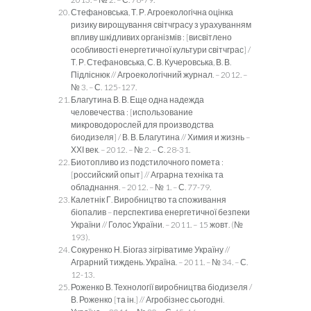
Стефановська, Т. Р. Агроекологічна оцінка
ризику вирощування світчграсу з урахуванням
впливу шкідливих організмів : [висвітлено
особливості енергетичної культури світчграс] /
Т. Р. Стефановська, С. В. Кучеровська, В. В.
Підліснюк // Агроекологічний журнал. – 2012. –
№ 3. – С. 125-127.
Благутина В. В. Еще одна надежда
человечества : [использование
микроводорослей для производства
биодизеля] / В. В. Благутина // Химия и жизнь –
ХХІ век. – 2012. – № 2. – С. 28-31.
Биотопливо из подстилочного помета :
[российский опыт] // Аграрна техніка та
обладнання. – 2012. – № 1. – С. 77-79.
Калетнік Г. Виробництво та споживання
біопалив – перспектива енергетичної безпеки
України // Голос України. – 2011. – 15 жовт. (№
193).
Сокуренко Н. Біогаз зігріватиме Україну //
Аграрний тиждень. Україна. – 2011. – № 34. – С.
12-13.
Роженко В. Технології виробництва біодизеля /
В. Роженко [та ін.] // Агробізнес сьогодні.