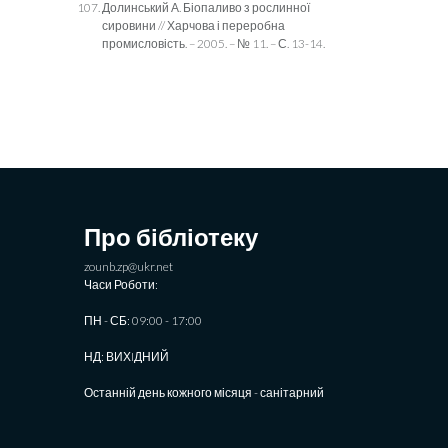
Долинський А. Біопаливо з рослинної
сировини // Харчова і переробна
промисловість. – 2005. – № 11. – С. 13-14.
Про бібліотеку
zounb.zp@ukr.net
Часи Роботи:
ПН - СБ: 09:00 - 17:00
НД: ВИХIДНИЙ
Останній день кожного місяця - санітарний