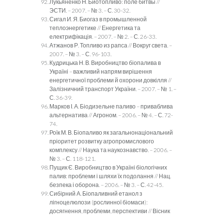
Лукьяненко Н. Биотопливо: поле битвы //
ЭСТИ. – 2007. – № 3. – С. 30-32.
Сигал И. Я. Биогаз в промышленной
теплоэнергетике // Енергетика та
електрифікація. – 2007. – № 2. – С. 26-33.
Атжанов Р. Топливо из рапса // Вокруг света. –
2007. – № 3. – С. 96-103.
Кудрицька Н. В. Виробництво біопалива в
Україні – важливий напрям вирішення
енергетичної проблеми й охорони довкілля //
Залізничний транспорт України. – 2007. – № 1. –
С. 36-39.
Марков І. А. Біодизельне паливо – приваблива
альтернатива // Агроном. – 2006. – № 4. – С. 72-
74.
Роїк М. В. Біопаливо як загальнонаціональний
пріоритет розвитку агропромислового
комплексу // Наука та наукознавство. – 2006. –
№ 3. – С. 118-121.
Пущик Є. Виробництво в Україні біологічних
палив: проблеми і шляхи їх подолання // Нац.
безпека і оборона. – 2006. – № 3. – С. 42-45.
Сибірний А. Біопаливний етанол з
лігноцелюлози (рослинної біомаси):
досягнення, проблеми, перспективи // Вісник