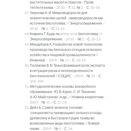
растительных масел и спиртов // Пром.
теплотехника. – 2010. – Т. 32, № 3. – С. 50-58.
Чернова Н. И. Микроводоросли для
энергетических целей : [микроводоросли как
источник биотоплива] // Энергосбережения. –
2010. – № 2. – С. 22-25.
Коврига Т. Буде ли prime-time биотоплива? //
Энергосбережение. – 2010. – № 2. – С. 20-21.
Миндубаев А. Разработка новой технологии
производства биогаза из отходов сельского
хозяйства и пищевой промышленности //
Инженер. – 2009. – № 11. – С. 18-19.
Полякова В. В. Трансформация роли эксперта
в ситуации риска и неопределенности
биотехнологий // СОЦИС. – 2009. – № 10. – С.
100-109.
Методологические основы анаэробного
сбраживания / Ю. В. Курис, С. И. Ткаченко,
А. Ю. Майстренко [и др.] // Новини енергетики. –
2009. – № 10. – С. 27-34.
Дейл Б. Самое зеленое топливо :
[специалисты превращают сельхоз отходы,
древесину и быстрорастущие травы во
всевозможные виды биотоплива] // В мире
науки. – 2009. – № 9. – С. 26.