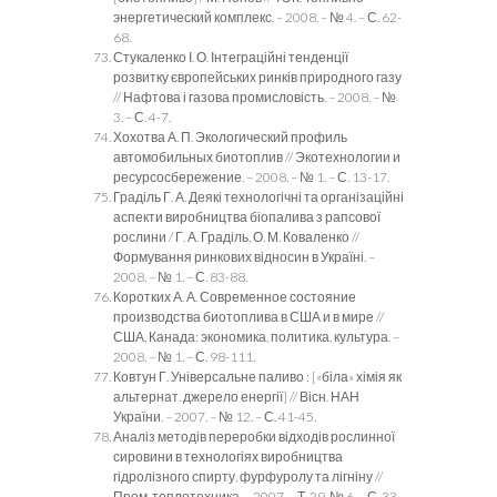
энергетический комплекс. – 2008. – № 4. – С. 62-
68.
Стукаленко І. О. Інтеграційні тенденції
розвитку європейських ринків природного газу
// Нафтова і газова промисловість. – 2008. – №
3. – С. 4-7.
Хохотва А. П. Экологический профиль
автомобильных биотоплив // Экотехнологии и
ресурсосбережение. – 2008. – № 1. – С. 13-17.
Граділь Г. А. Деякі технологічні та організаційні
аспекти виробництва біопалива з рапсової
рослини / Г. А. Граділь, О. М. Коваленко //
Формування ринкових відносин в Україні. –
2008. – № 1. – С. 83-88.
Коротких А. А. Современное состояние
производства биотоплива в США и в мире //
США, Канада: экономика, политика, культура. –
2008. – № 1. – С. 98-111.
Ковтун Г. Універсальне паливо : [«біла» хімія як
альтернат. джерело енергії] // Вісн. НАН
України. – 2007. – № 12. – С. 41-45.
Аналіз методів переробки відходів рослинної
сировини в технологіях виробництва
гідролізного спирту, фурфуролу та лігніну //
Пром. теплотехника. – 2007. – Т. 29, № 6. – С. 33-