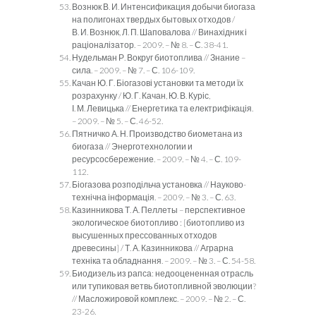
Вознюк В. И. Интенсификация добычи биогаза
на полигонах твердых бытовых отходов /
В. И. Вознюк, Л. П. Шаповалова // Винахідник і
раціоналізатор. – 2009. – № 8. – С. 38-41.
Нудельман Р. Вокруг биотоплива // Знание –
сила. – 2009. – № 7. – С. 106-109.
Качан Ю. Г. Біогазові установки та методи їх
розрахунку / Ю. Г. Качан, Ю. В. Куріс,
І. М. Левицька // Енергетика та електрифікація.
– 2009. – № 5. – С. 46-52.
Пятничко А. Н. Производство биометана из
биогаза // Энерготехнологии и
ресурсосбережение. – 2009. – № 4. – С. 109-
112.
Біогазова розподільча установка // Науково-
технічна інформація. – 2009. – № 3. – С. 63.
Казинникова Т. А. Пеллеты – перспективное
экологическое биотопливо : [биотопливо из
высушенных прессованных отходов
древесины] / Т. А. Казинникова // Аграрна
техніка та обладнання. – 2009. – № 3. – С. 54-58.
Биодизель из рапса: недооцененная отрасль
или тупиковая ветвь биотопливной эволюции?
// Масложировой комплекс. – 2009. – № 2. – С.
23-26.