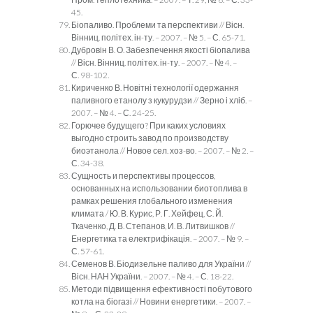
45.
Біопаливо. Проблеми та перспективи // Вісн.
Вінниц. політех. ін-ту. – 2007. – № 5. – С. 65-71.
Дубровін В. О. Забезпечення якості біопалива
// Вісн. Вінниц. політех. ін-ту. – 2007. – № 4. –
С. 98-102.
Кириченко В. Новітні технології одержання
паливного етанолу з кукурудзи // Зерно і хліб. –
2007. – № 4. – С. 24-25.
Горючее будущего? При каких условиях
выгодно строить завод по производству
биоэтанола // Новое сел. хоз-во. – 2007. – № 2. –
С. 34-38.
Сущность и перспективы процессов,
основанных на использовании биотоплива в
рамках решения глобального изменения
климата / Ю. В. Курис, Р. Г. Хейфец, С. Й.
Ткаченко, Д. В. Степанов, И. В. Литвишков //
Енергетика та електрифікація. – 2007. – № 9. –
С. 57-61.
Семенов В. Біодизельне паливо для України //
Вісн. НАН України. – 2007. – № 4. – С. 18-22.
Методи підвищення ефективності побутового
котла на біогазі // Новини енергетики. – 2007. –