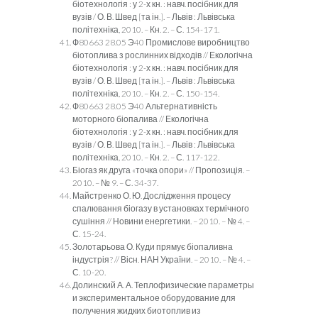
біотехнологія : у 2-х кн. : навч. посібник для
вузів / О. В. Швед [та ін.]. – Львів : Львівська
політехніка, 2010. – Кн. 2. – С. 154-171.
Ф80663 28.05 Э40 Промислове виробництво
біотоплива з рослинних відходів // Екологічна
біотехнологія : у 2-х кн. : навч. посібник для
вузів / О. В. Швед [та ін.]. – Львів : Львівська
політехніка, 2010. – Кн. 2. – С. 150-154.
Ф80663 28.05 Э40 Альтернативність
моторного біопалива // Екологічна
біотехнологія : у 2-х кн. : навч. посібник для
вузів / О. В. Швед [та ін.]. – Львів : Львівська
політехніка, 2010. – Кн. 2. – С. 117-122.
Біогаз як друга «точка опори» // Пропозиція. –
2010. – № 9. – С. 34-37.
Майстренко О. Ю. Дослідження процесу
спалювання біогазу в установках термічного
сушіння // Новини енергетики. – 2010. – № 4. –
С. 15-24.
Золотарьова О. Куди прямує біопаливна
індустрія? // Вісн. НАН України. – 2010. – № 4. –
С. 10-20.
Долинский А. А. Теплофизические параметры
и экспериментальное оборудование для
получения жидких биотоплив из