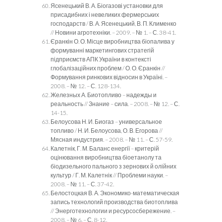
Ясенецький В. А. Біогазові установки для
присадибних і невеликих фермерських
господарств / В. А. Ясенецький, В. П. Клименко
// Новини агротехніки. – 2009. – № 1. – С. 38-41.
Єранкін О. О. Місце виробництва біопалива у
формуванні маркетингових стратегій
підприємств АПК України в контексті
глобалізаційних проблем / О. О. Єранкін //
Формування ринкових відносин в Україні. –
2008. – № 12. – С. 128-134.
Железных А. Биотопливо – надежды и
реальность // Знание – сила. – 2008. – № 12. – С.
14-15.
Белоусова Н. И. Биогаз – универсальное
топливо / Н. И. Белоусова, О. В. Егорова //
Мясная индустрия. – 2008. – № 11. – С. 57-59.
Калетнік, Г. М. Баланс енергії – критерій
оцінювання виробництва біоетанолу та
біодизельного пального з зернових й олійних
культур / Г. М. Калетнік // Проблеми науки. –
2008. – № 11. – С. 37-42.
Белостоцкая В. А. Экономико-математическая
запись технологий производства биотоплива
// Энерготехнологии и ресурсосбережение. –
2008. – № 6. – С. 8-12.