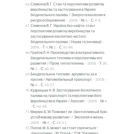
Семенов В. Г. Стан та перспективи розвитку
виробництва та застосування в Україні
біодизельного палива // Энерготехнологии и
ресурсосбережение. – 2008. – № 6. – С. 4-8.
Семенов В. Г. Україна без нафти: стан і
перспективи розвитку виробництва та
застосування екологічно чистого
біодизельного палива // Наука та інновації. –
2008. – Т. 4, № 1. – С. 81-86.
Грабов Л. Н. Производство альтернативного
биодизельного топлива и перспективы его
развития // Пром. теплотехника. – 2008. – Т. 30,
№ 1. – С. 60-65.
Биодизельное топливо: аргументы за и
против // Автомобильный транспорт. – 2008. –
№ 6. – С. 56-57.
Кудрицька Н. В. Застосування біологічного
палива на транспорті та перспективи його
виробництва в Україні // Агросвіт. – 2008. – № 4.
– С. 44-48.
Миркин Б. М. Поможет ли «биотопливный бум»
устойчивому развитию? // Экология и жизнь. –
2008. – № 4. – С. 26-31.
Попов, М. А, может, не стоит горячиться? :
[биотопливо] / М. Попов // ТЭК. Топливно-