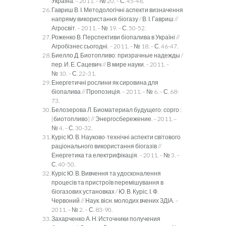
Україна. – 2011. – № 20. – С. 45-46.
Гавриш В. І. Методологічні аспекти визначення
напряму використання біогазу / В. І. Гавриш //
Агросвіт. – 2011. – № 19. – С. 50-52.
Роженко В. Перспективи біопалива в Україні //
Агробізнес сьогодні. – 2011. – № 18. – С. 46-47.
Биелло Д. Биотопливо: призрачные надежды /
пер. И. Е. Сацевич // В мире науки. – 2011. –
№ 10. – С. 22-31.
Енергетичні рослини як сировина для
біопалива // Пропозиція. – 2011. – № 6. – С. 68-
73.
Белозерова Л. Биоматериал будущего: сорго :
[биотопливо] // Энергосбережение. – 2011. –
№ 4. – С. 30-32.
Куріс Ю. В. Науково-технічні аспекти світового
раціонального використання біогазів //
Енергетика та електрифікація. – 2011. – № 3. –
С. 40-50.
Куріс Ю. В. Вивчення та удосконалення
процесів та пристроїв перемішування в
біогазових установках / Ю. В. Куріс, І. Ф.
Червоний // Наук. вісн. молодих вчених ЗДІА. –
2011. – № 2. – С. 83-90.
Захарченко А. Н. Источники получения