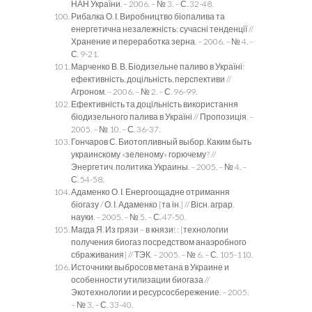
НАН України. – 2006. – № 3. – С. 32-48.
Рибалка О. І. Виробництво біопалива та
енергетична незалежність: сучасні тенденції //
Хранение и переработка зерна. – 2006. – № 4. –
С. 9-21.
Марченко В. В. Біодизельне паливо в Україні:
ефективність, доцільність, перспективи //
Агроном. – 2006. – № 2. – С. 96-99.
Ефективність та доцільність використання
біодизельного палива в Україні // Пропозиція. –
2005. – № 10. – С. 36-37.
Гончаров С. Биотопливный выбор. Каким быть
украинскому «зеленому» горючему? //
Энергетич. политика Украины. – 2005. – № 4. –
С. 54-58.
Адаменко О. І. Енергоощадне отримання
біогазу / О. І. Адаменко [та ін.] // Вісн. аграр.
науки. – 2005. – № 5. – С. 47-50.
Магда Я. Из грязи – в князи! : [технологии
получения биогаз посредством анаэробного
сбраживания] // ТЭК. – 2005. – № 6. – С. 105-110.
Источники выбросов метана в Украине и
особенности утилизации биогаза //
Экотехнологии и ресурсосбережение. – 2005.
– № 3. – С. 33-40.