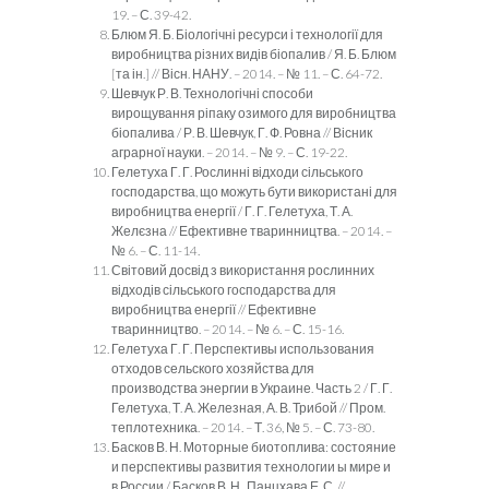
19. – С. 39-42.
Блюм Я. Б. Біологічні ресурси і технології для
виробництва різних видів біопалив / Я. Б. Блюм
[та ін.] // Вісн. НАНУ. – 2014. – № 11. – С. 64-72.
Шевчук Р. В. Технологічні способи
вирощування ріпаку озимого для виробництва
біопалива / Р. В. Шевчук, Г. Ф. Ровна // Вісник
аграрної науки. – 2014. – № 9. – С. 19-22.
Гелетуха Г. Г. Рослинні відходи сільського
господарства, що можуть бути використані для
виробництва енергії / Г. Г. Гелетуха, Т. А.
Желєзна // Ефективне тваринництва. – 2014. –
№ 6. – С. 11-14.
Світовий досвід з використання рослинних
відходів сільського господарства для
виробництва енергії // Ефективне
тваринництво. – 2014. – № 6. – С. 15-16.
Гелетуха Г. Г. Перспективы использования
отходов сельского хозяйства для
производства энергии в Украине. Часть 2 / Г. Г.
Гелетуха, Т. А. Железная, А. В. Трибой // Пром.
теплотехника. – 2014. – Т. 36, № 5. – С. 73-80.
Басков В. Н. Моторные биотоплива: состояние
и перспективы развития технологии ы мире и
в России / Басков В. Н., Панцхава Е. С. //