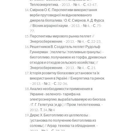
Теплоэнергетика. – 2013. – № 4. – С. 43-47.
Смірнов О. Є. Перспективи використання
верби прутовидної як відновлюваного
джерела біопалива / О. Є. Смірнов, А. Д. Фурса
// Вісник аграрної науки. – 2013. – № 4. – С. 75-
77.
Перспективы мирового рынка пеллет //
Энергосбережение. – 2013. – № 4. – С. 22-23.
Решетников В. Создатель пеллет Рудольф
Гуннерман : [пеллеты (топливные гранулы) –
биотопливо, получаемое из торфа, древесных
отходов и отходов сельского хозяйства] //
Энергосбережение. – 2013. – № 4. – С. 21.
Історія розвитку біогазових установок та їх
використання в Україні // Енергетика та ринок.
– 2013. – № 2. – С. 32-36.
Анализ необходимости применения в
Украине «зеленого» тарифа на
электроэнергию, вырабатываемую из биогаза
/ Г. Г. Гелетуха [и др.] // Пром. теплотехника. –
2012.- Т. 34, № 4
Диркс Х. Биотопливо из целлюлозы :
[установка по получению биотоплива из
соломы] // Аграр. техніка та обладнання. –
2013. – № 2. – С. 78-79.