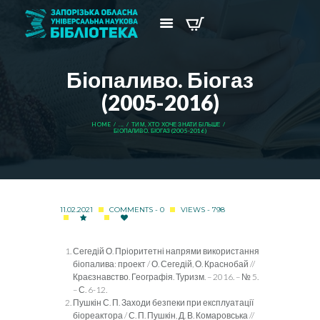
Біопаливо. Біогаз
(2005-2016)
HOME
...
ТИМ, ХТО ХОЧЕ ЗНАТИ БІЛЬШЕ
БІОПАЛИВО. БІОГАЗ (2005-2016)
11.02.2021
COMMENTS - 0
VIEWS - 798
Сегедій О. Пріоритетні напрями використання
біопалива: проект / О. Сегедій, О. Краснобай //
Краєзнавство. Географія. Туризм. – 2016. – № 5.
– С. 6-12.
Пушкін С. П. Заходи безпеки при експлуатації
біореактора / С. П. Пушкін, Д. В. Комаровська //