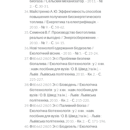
биогаза // Сельский механизатор. – 2011. – №
2. – С. 30-31.
Майстренко А. Ю. Эффективность способов
повышения получения биоэнергетического
топлива // Енергетика та електрифікація. –
2010. – № 9. – С. 58-62.
Семенов В. Г. Производство биотоплива:
реально и выгодно // Энергосбережение. –
2010. – № 7. – С. 14-15.
Нові технології одержання біодизелю //
Екологічний вісник. – 2010. – № 5. – С. 23-24.
Ф80663 28.05 Э40 Проблеми безпеки
біопалива // Екологічна біотехнологія : у 2-х кн.
: навч. посібник для вузів / О. В. Швед [та ін.]. –
Львів : Львівська політехніка, 2010. – Кн. 2. – С.
225-227.
Ф80663 28.05 Э40 Біоводень // Екологічна
біотехнологія : у 2-х кн. : навч. посібник для
вузів / О. В. Швед [та ін.]. – Львів : Львівська
політехніка, 2010. – Кн. 2. – С. 215-220.
Ф80663 28.05 Э40 Паливний біогаз //
Екологічна біотехнологія : у 2-х кн. : навч.
посібник для вузів / О. В. Швед [та ін.]. – Львів :
Львівська політехніка, 2010. – Кн. 2. – С. 171-196.
Ф80663 28.05 Э40 Біодизель // Екологічна