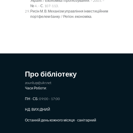
Україні // Економіка і прогнозування. – 2005. –
№ 4. – С. 107-113.
Рисін М. В. Механізм управління інвестиційним
портфелем банку // Регіон. економіка.
Про бібліотеку
zounb.zp@ukr.net
Часи Роботи:
ПН - СБ: 09:00 - 17:00
НД: ВИХIДНИЙ
Останній день кожного місяця - санітарний