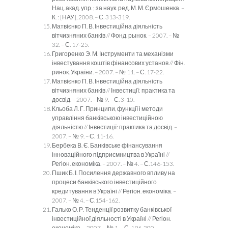
Нац. акад. упр. ; за наук. ред. М. М. Єрмошенка. –
К. : [НАУ], 2008. – С. 313-319.
Матвієнко П. В. Інвестиційна діяльність
вітчизняних банків // Фонд. рынок. – 2007. – №
32. – С. 17-25.
Григоренко Э. М. Інструменти та механізми
інвестування коштів фінансових установ // Фін.
ринок. України. – 2007. – № 11. – С. 17-22.
Матвієнко П. В. Інвестиційна діяльність
вітчизняних банків // Інвестиції: практика та
досвід. – 2007. – № 9. – С. 3-10.
Кльоба Л. Г. Принципи, функції і методи
управління банківською інвестиційною
діяльністю // Інвестиції: практика та досвід. –
2007. – № 9. – С. 11-16.
Бербека В. Є. Банківське фінансування
інноваційного підприємництва в Україні //
Регіон. економіка. – 2007. – № 4. – С.146-153.
Пшик Б. І. Посилення державного впливу на
процеси банківського інвестиційного
кредитування в Україні // Регіон. економіка. –
2007. – № 4. – С.154-162.
Галько О. Р. Тенденції розвитку банківської
інвестиційної діяльності в Україні // Регіон.
економіка. – 2007. – № 1. – С. 196-200.