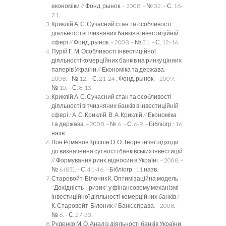
економіки // Фонд. рынок. – 2008. – № 32. – С. 16-
21.
Криклій А. С. Сучасний стан та особливості
діяльності вітчизняних банків в інвестиційній
сфері // Фонд. рынок. – 2008. – № 31. – С. 12-16.
Пурій Г. М. Особливості інвестиційної
діяльності комерційних банків на ринку цінних
паперів України // Економіка та держава. –
2008. – № 12. – С. 21-24 ; Фонд. рынок. – 2009. –
№ 10. – С. 8-13.
Криклій А. С. Сучасний стан та особливості
діяльності вітчизняних банків в інвестиційній
сфері / А. С. Криклій, В. А. Криклій // Економіка
та держава. – 2008. – № 6. – С. 6-9. – Бібліогр.: 16
назв.
Вон Романов Кріспін О. О. Теоретичні підходи
до визначення сутності банківських інвестицій
// Формування ринк. відносин в Україні. – 2008. –
№ 6 (85). – С. 41-46. – Бібліогр.: 11 назв.
Старовойт-Білоник К. Оптимізаційна модель
"Дохідність – ризик" у фінансовому механізмі
інвестиційної діяльності комерційних банків /
К. Старовойт-Білоник // Банк. справа. – 2008. –
№ 6. – С. 27-33.
Руденко М. О. Аналіз діяльності банків України