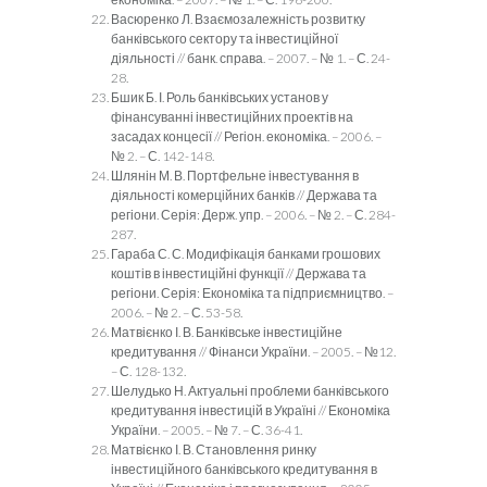
Васюренко Л. Взаємозалежність розвитку
банківського сектору та інвестиційної
діяльності // банк. справа. – 2007. – № 1. – С. 24-
28.
Бшик Б. І. Роль банківських установ у
фінансуванні інвестиційних проектів на
засадах концесії // Регіон. економіка. – 2006. –
№ 2. – С. 142-148.
Шлянін М. В. Портфельне інвестування в
діяльності комерційних банків // Держава та
регіони. Серія: Держ. упр. – 2006. – № 2. – С. 284-
287.
Гараба С. С. Модифікація банками грошових
коштів в інвестиційні функції // Держава та
регіони. Серія: Економіка та підприємництво. –
2006. – № 2. – С. 53-58.
Матвієнко І. В. Банківське інвестиційне
кредитування // Фінанси України. – 2005. – №12.
– С. 128-132.
Шелудько Н. Актуальні проблеми банківського
кредитування інвестицій в Україні // Економіка
України. – 2005. – № 7. – С. 36-41.
Матвієнко І. В. Становлення ринку
інвестиційного банківського кредитування в