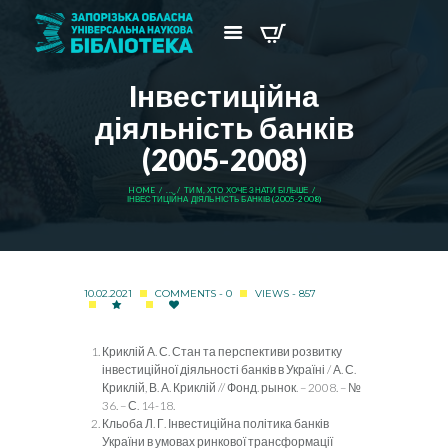
Інвестиційна
діяльність банків
(2005-2008)
HOME
...
ТИМ, ХТО ХОЧЕ ЗНАТИ БІЛЬШЕ
ІНВЕСТИЦІЙНА ДІЯЛЬНІСТЬ БАНКІВ (2005-2008)
10.02.2021
COMMENTS - 0
VIEWS - 857
Криклій А. С. Стан та перспективи розвитку
інвестиційної діяльності банків в Україні / А. С.
Криклій, В. А. Криклій // Фонд. рынок. – 2008. – №
36. – С. 14-18.
Кльоба Л. Г. Інвестиційна політика банків
України в умовах ринкової трансформації