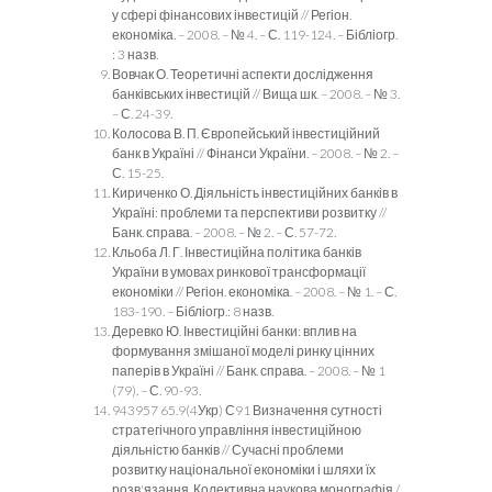
у сфері фінансових інвестицій // Регіон.
економіка. – 2008. – № 4. – С. 119-124. – Бібліогр.
: 3 назв.
Вовчак О. Теоретичні аспекти дослідження
банківських інвестицій // Вища шк. – 2008. – № 3.
– С. 24-39.
Колосова В. П. Європейський інвестиційний
банк в Україні // Фінанси України. – 2008. – № 2. –
С. 15-25.
Кириченко О. Діяльність інвестиційних банків в
Україні: проблеми та перспективи розвитку //
Банк. справа. – 2008. – № 2. – С. 57-72.
Кльоба Л. Г. Інвестиційна політика банків
України в умовах ринкової трансформації
економіки // Регіон. економіка. – 2008. – № 1. – С.
183-190. – Бібліогр.: 8 назв.
Деревко Ю. Інвестиційні банки: вплив на
формування змішаної моделі ринку цінних
паперів в Україні // Банк. справа. – 2008. – № 1
(79). – С. 90-93.
943957 65.9(4Укр) С91 Визначення сутності
стратегічного управління інвестиційною
діяльністю банків // Сучасні проблеми
розвитку національної економіки і шляхи їх
розв'язання. Колективна наукова монографія /