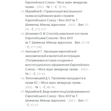
Европейского Союза // Моск. журн. междунар.
права. – 2003. – № 1. – С. 70-93.
Муравйов В. І. Гармонізація внутрішнього
права асоційованих країн з правом
Європейського Союзу // Вісн. КНУ ім. Т.
Шевченка. Міжнар. відносини. – 2003. – Вип. 25-
28. – С. 272-277.
Шпакович О. М. Способи ухвалення постанов
Європейським Союзом // Вісн. КНУ
ім. Т. Шевченка. Міжнар. відносини. – Вип. 25-28.
– С. 277-282.
Акопова И. Г. Эволюция европейской
экономической и валютной интеграции.
(Полувековая история создания и
конституционного оформления Европейского
Союза) // Моск. журн. междунар. права. – 2002. –
№ 3. – С. 31-46.
Тихоновецкий Д. С. Проблема прецедента в
праве ЕС // Моск. журн. междунар. права. –
2002. – № 1. – С. 80-96.
Муравйов В. Види компетенції реформованого
Європейського Союзу // Вісн. КНУ ім. Т.
Шевченка. Міжнар. відносини. – 2001. – Вип. 37.
– С. 53-57.