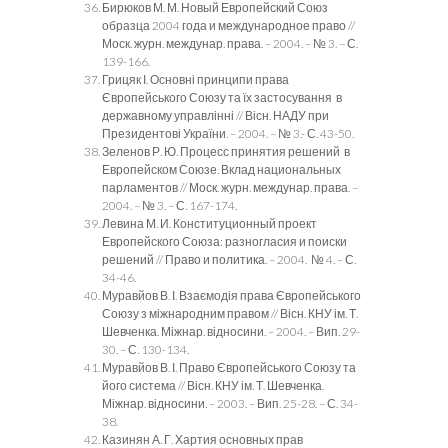
Бирюков М. М. Новый Европейский Союз
образца 2004 года и международное право //
Моск. журн. междунар. права. – 2004. – № 3. – С.
139-166.
Грицяк І. Основні принципи права
Європейського Союзу та їх застосування в
державному управлінні // Вісн. НАДУ при
Президентові України. – 2004. – № 3.- С. 43-50.
Зеленов Р. Ю. Процесс принятия решений в
Европейском Союзе. Вклад национальных
парламентов // Моск. журн. междунар. права. –
2004. – № 3. – С. 167-174.
Левина М. И. Конституционный проект
Европейского Союза: разногласия и поиски
решений // Право и политика. – 2004. № 4. – С.
34-46.
Муравйов В. І. Взаємодія права Європейського
Союзу з міжнародним правом // Вісн. КНУ ім. Т.
Шевченка. Міжнар. відносини. – 2004. – Вип. 29-
30. – С. 130-134.
Муравйов В. І. Право Європейського Союзу та
його система // Вісн. КНУ ім. Т. Шевченка.
Міжнар. відносини. – 2003. – Вип. 25-28. – С. 34-
38.
Казинян А. Г. Хартия основных прав