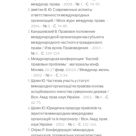
междунар. права. – 2008. – № 1. – С. 74-95.
амятин В. Ю. Современные аспекты
ответственности международных
организаций // Моск. журн. междунар. права. –
2004. – № 3. – С. 74-85.
Канашевский В. Правовое положение
международной организации как субъекта
международного частного и гражданского
права // Изв. вузов. Правоведение. – 2003. –
№ 3. – С. 139-159.
Международная конференция “Каспий :
правовые проблемы” : материалы конф.
Москва, 26-27 февр. 2002 г. // Междунар. жизнь.
– 2002. – № 4. – С. 3-54.
Щокін Ю. Часткова участь у статуті
міжнародної організації як правова основа
асоційованого членства суверенних держав //
Вісн. Акад. прав. наук України. – 2002. – № 4. – С.
62-75.
Щокін Ю. Юридична природа привілеїв та
імунітетів міжнародних міжурядових
організацій та їх персоналу // Вісн. Акад. прав.
наук України. – 2002. – № 4. – С. 132-142.
Огірко Р. Конфедерація і міжнародна
організація: порівняльна характеристика