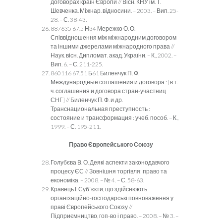
договорах країн Європи // Вісн. КНУ ім. Т.
Шевченка. Міжнар. відносини. – 2003. – Вип. 25-
28. – С. 38-43.
887635 67.5 Н34 Мережко О. О.
Співвідношення між міжнародним договором
та іншими джерелами міжнародного права //
Наук. вісн. Дипломат. акад. України. – К., 2002. –
Вип. 6. – С. 211-225.
860116 67.51 Б61 Биленчук П. Ф.
Международные соглашения и договора : [в т.
ч. соглашения и договора стран-участниц
СНГ] // Биленчук П. Ф. и др.
Транснациональная преступность :
состояние и трансформация : учеб. пособ. – К.,
1999. – С. 195-211.
Право Європейського Союзу
Голубєва В. О. Деякі аспекти законодавчого
процесу ЄС // Зовнішня торгівля: право та
економіка. – 2008. – № 4. – С. 58-63.
Кравець І. Суб`єкти, що здійснюють
організаційно-господарські повноваження у
праві Європейського Союзу //
Підприємництво, гоп-во і право. – 2008. – № 3. –