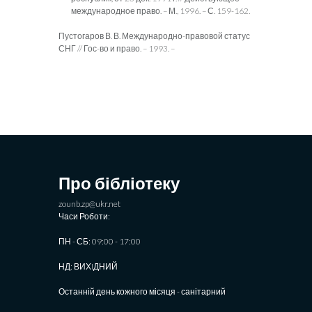
международное право. – М., 1996. – С. 159-162.
Пустогаров В. В. Международно-правовой статус
СНГ // Гос-во и право. – 1993. –
Про бібліотеку
zounb.zp@ukr.net
Часи Роботи:
ПН - СБ: 09:00 - 17:00
НД: ВИХIДНИЙ
Останній день кожного місяця - санітарний