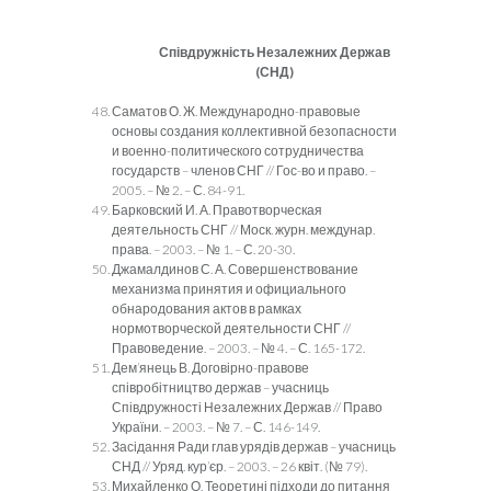
Співдружність Незалежних Держав
(СНД)
Саматов О. Ж. Международно-правовые
основы создания коллективной безопасности
и военно-политического сотрудничества
государств – членов СНГ // Гос-во и право. –
2005. – № 2. – С. 84-91.
Барковский И. А. Правотворческая
деятельность СНГ // Моск. журн. междунар.
права. – 2003. – № 1. – С. 20-30.
Джамалдинов С. А. Совершенствование
механизма принятия и официального
обнародования актов в рамках
нормотворческой деятельности СНГ //
Правоведение. – 2003. – № 4. – С. 165-172.
Дем’янець В. Договірно-правове
співробітництво держав – учасниць
Співдружності Незалежних Держав // Право
України. – 2003. – № 7. – С. 146-149.
Засідання Ради глав урядів держав – учасниць
СНД // Уряд. кур’єр. – 2003. – 26 квіт. (№ 79).
Михайленко О. Теоретині підходи до питання