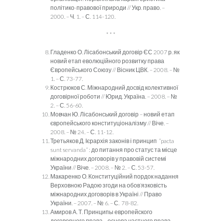
політико-правової природи // Укр. право. –
2000. – Ч. 1. – С. 114-120.
* * *
Гладенко О. Лісабонський договір ЄС 2007 р. як
новий етап еволюційного розвитку права
Європейського Союзу // Вісник ЦВК. – 2008. – №
1. – С. 73-77.
Кострюков С. Міжнародний досвід колективної
договірної роботи // Юрид. Україна. – 2008. – №
2. – С. 56-60.
Мовчан Ю. Лісабонський договір – новий етап
європейського конституціоналізму // Віче. –
2008. – № 24. – С. 11-12.
Третьяков Д. Ієрархія законів і принцип ”pacta
sunt servanda” : до питання про статус та місце
міжнародних договорів у правовій системі
України // Віче. – 2008. – № 2. – С. 53-57.
Макаренко О. Конституційний пордок надання
Верховною Радою згоди на обов’язковість
міжнародних договорів в Україні // Право
України. – 2007. – № 6. – С. 78-82.
Амиров А. Т. Принципы европейского
договорного права – основа частного права