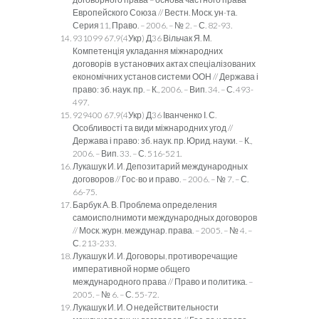
Европейского Союза // Вестн. Моск. ун-та.
Серия11, Право. – 2006. – № 2. – С. 82-93.
931099 67.9(4Укр) Д36 Вільчак Я. М.
Компетенція укладання міжнародних
договорів в установчих актах спеціалізованих
економічних установ системи ООН // Держава і
право: зб. наук. пр. – К., 2006. – Вип. 34. – С. 493-
497.
929400 67.9(4Укр) Д36 Іванченко І. С.
Особливості та види міжнародних угод //
Держава і право: зб. наук. пр. Юрид. науки. – К.,
2006. – Вип. 33. – С. 516-521.
Лукашук И. И. Депозитарий международных
договоров // Гос-во и право. – 2006. – № 7. – С.
66-75.
Барбук А. В. Проблема определения
самоисполнимоти международных договоров
// Моск. журн. междунар. права. – 2005. – № 4. –
С. 213-233.
Лукашук И. И. Договоры, противоречащие
императивной норме общего
международного права // Право и политика. –
2005. – № 6. – С. 55-72.
Лукашук И. И. О недействительности