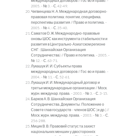
международных договоров // Гос-во и право. –
2005. – № 3. – С. 42-49.
Чигвинцева Н. А. Международная договорно-
правовая политика: понятие, специфика.
перспективы развития // Право и политика. –
2005. – № 4. – С. 35-40.
Саматов О. Ж. Международно-правовые
оновы ШОС как инструмента стабильности и
развития в Центрально-Азиатском регионе
СНГ: (Шанхайская Организация
Сотрудничества) // Право и политика. – 2005. –
№ 12. – С. 63-71.
Лукашук И. И. Субъекты права
международных договоров // Гос-во и право. –
2004. – № 11. – С. 52-61.
Лукашук И. И. Международный договор и
третьи международные организации // Моск.
журн. междунар. права. – 2003. – № 3. – С. 3-15.
Барков А. В. Шанхайская Организация
Сотрудничества. Документы: Положение о
Совете глав государств – членов ШОС [и др.] //
Моск. журн. междунар. права. – 2003. – № 3. – С.
256-288.
Мицик В. В. Правовий статус та захист
національних меншин у двосторонніх