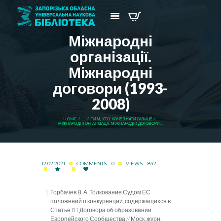
Міжнародні
організації.
Міжнародні
договори (1993-
2008)
HOME
...
ТИМ, ХТО ХОЧЕ ЗНАТИ БІЛЬШЕ
МІЖНАРОДНІ ОРГАНІЗАЦІЇ. МІЖНАРОДНІ ДОГОВОРИ...
12.02.2021
COMMENTS - 0
VIEWS - 842
Горбачев В. А. Толкование Судом ЕС
положений о конкуренции, содержащихся в
Статье 81 Договора об образовании
Европейского Сообщества // Моск. журн.