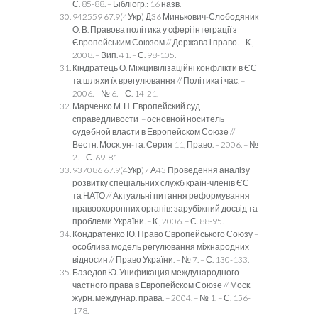
С. 85-88. – Бібліогр.: 16 назв.
942559 67.9(4Укр) Д36 Минькович-Слободяник
О. В. Правова політика у сфері інтеграції з
Європейським Союзом // Держава і право. – К.,
2008. – Вип. 41. – С. 98-105.
Кіндратець О. Міжцивілізаційні конфлікти в ЄС
та шляхи їх врегулювання // Політика і час. –
2006. – № 6. – С. 14-21.
Марченко М. Н. Европейский суд
справедливости – основной носитель
судебной власти в Европейском Союзе //
Вестн. Моск. ун-та. Серия 11, Право. – 2006. – №
2. – С. 69-81.
937086 67.9(4Укр)7 А43 Проведення аналізу
розвитку спеціальних служб країн-членів ЄС
та НАТО // Актуальні питання реформування
правоохоронних органів: зарубіжний досвід та
проблеми України. – К., 2006. – С. 88-95.
Кондратенко Ю. Право Європейського Союзу –
особлива модель регулювання міжнародних
відносин // Право України. – № 7. – С. 130-133.
Базедов Ю. Унификация международного
частного права в Европейском Союзе // Моск.
журн. междунар. права. – 2004. – № 1. – С. 156-
178.