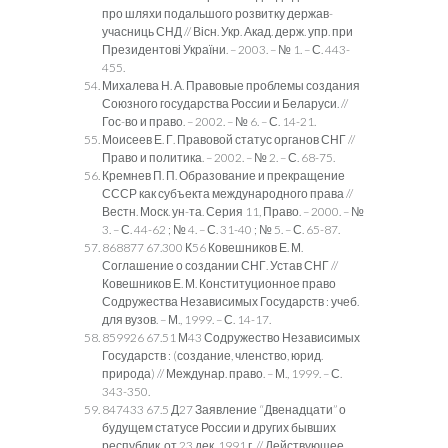
про шляхи подальшого розвитку держав-
учасниць СНД // Вісн. Укр. Акад. держ. упр. при
Президентові України. – 2003. – № 1. – С. 443-
455.
Михалева Н. А. Правовые проблемы создания
Союзного государства России и Беларуси. //
Гос-во и право. – 2002. – № 6. – С. 14-21.
Моисеев Е. Г. Правовой статус органов СНГ //
Право и политика. – 2002. – № 2. – С. 68-75.
Кремнев П. П. Образование и прекращение
СССР как субъекта международного права //
Вестн. Моск. ун-та. Серия 11, Право. – 2000. – №
3. – С. 44-62 ; № 4. – С. 31-40 ; № 5. – С. 65-87.
868877 67.300 К56 Ковешников Е. М.
Соглашение о создании СНГ. Устав СНГ //
Ковешников Е. М. Конституционное право
Содружества Независимых Государств : учеб.
для вузов. – М., 1999. – С. 14-17.
859926 67.51 М43 Содружество Независимых
Государств : (создание, членство, юрид.
природа) // Междунар. право. – М., 1999. – С.
343-350.
847433 67.5 Д27 Заявление “Двенадцати” о
будущем статусе России и других бывших
республик, от 23 дек. 1991 г. // Действующее