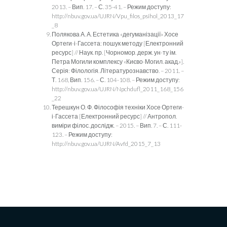
2013. – Вип. 17. – С. 35-41. – Режим доступу:
http://nbuv.gov.ua/UJRN/Vpu_filos_psihol_2013_17
_8
Полякова А. А. Естетика «дегуманізації» Хосе
Ортеги-і-Гассета: пошук методу [Електронний
ресурс] // Наук. пр. [Чорномор. держ. ун-ту ім.
Петра Могили комплексу «Києво-Могил. акад.»].
Серія: Філологія. Літературознавство. – 2011. –
Т. 168, Вип. 156. – С. 104-108. – Режим доступу:
http://nbuv.gov.ua/UJRN/Npchdufl_2011_168_156
_22
Терешкун О. Ф. Філософія техніки Хосе Ортеги-
і-Гассета [Електронний ресурс] // Антропол.
виміри філос. дослідж. – 2015. – Вип. 7. – С. 111-
123. – Режим доступу:
http://nbuv.gov.ua/UJRN/Avfd_2015_7_13