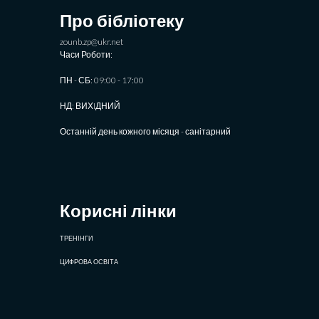
Про бібліотеку
zounb.zp@ukr.net
Часи Роботи:
ПН - СБ: 09:00 - 17:00
НД: ВИХIДНИЙ
Останній день кожного місяця - санітарний
Корисні лінки
ТРЕНІНГИ
ЦИФРОВА ОСВІТА