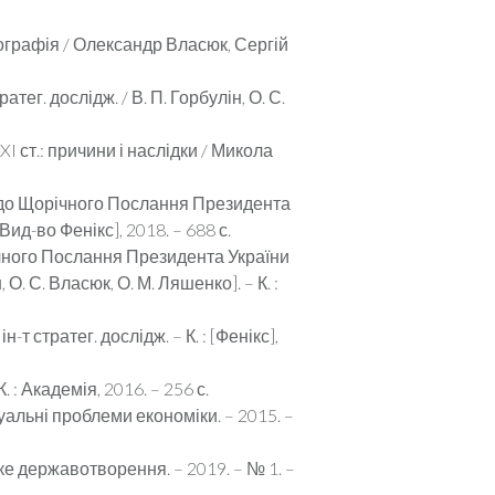
нографія / Олександр Власюк, Сергій
атег. дослідж. / В. П. Горбулін, О. С.
I ст.: причини і наслідки / Микола
ь до Щорічного Послання Президента
[Вид-во Фенікс], 2018. – 688 с.
ічного Послання Президента України
 О. С. Власюк, О. М. Ляшенко]. – К. :
-т стратег. дослідж. – К. : [Фенікс],
 : Академія, 2016. – 256 с.
альні проблеми економіки. – 2015. –
ке державотворення. – 2019. – № 1. –