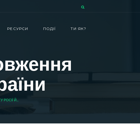
РЕСУРСИ
ПОДІЇ
ТИ ЯК?
довження
раїни
РОСІЇ Й...