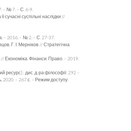
– № 7. – С. 6-9.
ї сучасні суспільні наслідки //
– 2016. – № 2. – С. 27-37.
ов, Г. І. Мерніков // Стратегічна
 // Економіка. Фінанси. Право. – 2019.
 ресурс] : дис. д-ра філософії: 292 –
 2020. – 267 с. – Режим доступу: