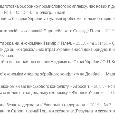
підготовка оборонно-промислового комплексу: час нових підход
 № 1. – С. 40-44. – Бібліогр.: 5 назв.
они та безпеки України: актуальні проблеми і шляхи їх вирішен
тиросійських санкцій Європейського Союзу // Гілея. – 2018. – 
и України: економічний вимір // Гілея. – 2019. – № 6 (145). – С.
и до оцінки фіскальних втрат України внаслідок гібридної вій
 28 назв.
збитків, заподіяних воєнними діями на Сході України / О. П. Ко
ої економіки у період збройного конфлікту на Донбасі / І. Мар
кономіки від військового конфлікту // Агросвіт. – 2017. – № 11. 
а їх вплив на національну економіку // Фінанси України. – 2016. 
на безпека держави // Економіка та держава. – 2016. – № 7. – С.
аїні та Європі: позиції і оцінки експертів: (Результати експер