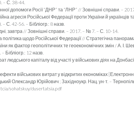
 – С. 38-44.
ної допомоги Росії “ДНР” та “ЛНР” // Зовнішні справи. – 2017. 
на агресія Російської Федерації проти України й українців та ї
– С. 42-56. – Бібліогр.: 8 назв.
ні, завтра // Зовнішні справи. – 2017. – № 7. – С. 10-14.
політика щодо Російської Федерації // Стратегічна панорама. 
їни як фактор геополітичних те геоекономічних змін / А. І. Шевц
 – Бібліогр.: 12 назв.
рат людського капіталу від участі у військових діях на Донбасі
фекти військових витрат у відкритих економіках [Електронний
ький Олександр Юрійович ; Західноукр. Нац. ун-т. – Тернопіль,
tcia/sohatskuy/dusertatsia.pdf