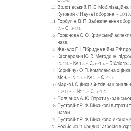
Волотівський, П. Б. Мобілізаційна 
Кутовий // Наука і оборона. – 2019. –
Горбулін, В. П. Забезпечення обор
9. – С. 3-18.
Горюнова Є. О. Кримський аспект ан
назв.
Жекало Г. І. Гібридна війна РФ прот
Касперович Ю. В. Методичні підход
2018. – № 12. – С. 8-15. – Бібліогр.:
Корнійчук О. П. Комплексна оцінка 
вісн. – 2015. – № 5. – С. 4-5.
Марко І. Оцінка збитків національн
– 2019. – № 1. – С. 3-12.
Полчанов А. Ю. Втрати української е
Пустовійт Р. Ф. Військові витрати т
назви.
Пустовійт Р. Ф. Військово-економіч
Російська “гібридна” агресія в Укр