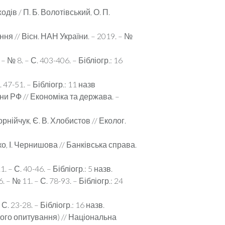
ів / П. Б. Волотівський, О. П.
ня // Вісн. НАН України. – 2019. – №
№ 8. – С. 403-406. – Бібліогр.: 16
 47-51. – Бібліогр.: 11 назв
ни РФ // Економіка та держава. –
рнійчук, Є. В. Хлобистов // Еколог.
ко, І. Чернишова // Банківська справа.
– С. 40-46. – Бібліогр.: 5 назв.
– № 11. – С. 78-93. – Бібліогр.: 24
 23-28. – Бібліогр.: 16 назв.
тного опитування) // Національна