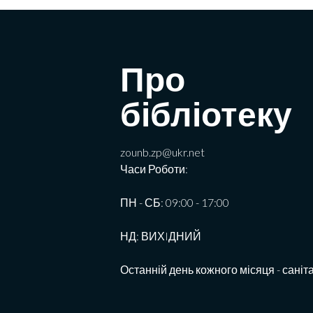
Про
бібліотеку
zounb.zp@ukr.net
Часи Роботи:
ПН - СБ: 09:00 - 17:00
НД: ВИХIДНИЙ
Останній день кожного місяця - саніт