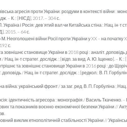
вська агресія проти України: роздуми в контексті війни : мо
ж. – К. : [НІСД], 2017. – 304 с.
Україна і Росія: дев’ятий вал чи Китайська стіна : Нац. ін-т стр
], 2015. – 64 с.
. Неоголошені війни Росії проти України у XX – на початку XX
192 с.
а зовнішнє становище України в 2018 році : аналіт. доповід
ац. ін-т стратег. дослідж. ; [відп. за вид. А. Ю. Іщенко]. – К. : 
трішнє та зовнішнє становище України в 2016 році : до Щор
доповідь / Нац. ін-т стратег. дослідж. ; [редкол.: В. П. Горбулін,
війна: український фронт / за заг. ред. В. П. Горбуліна ; Нац. ін
ія: ідентичність агресора : монографія / Василь Ткаченко. – К.
их та показників воєнно-економічної безпеки України // Акту
зв.
ловний виклик етнополітичній стабільності України // Українсь