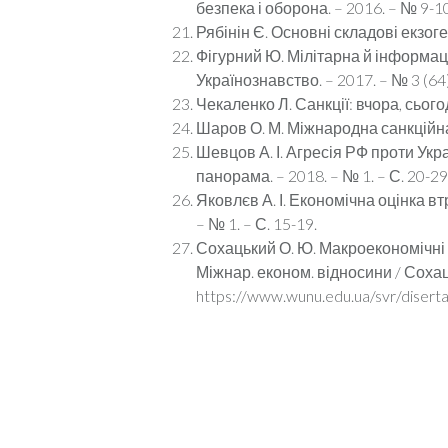
безпека і оборона. – 2016. – № 9-10.
Рябінін Є. Основні складові екзоген
Фігурний Ю. Мілітарна й інформацій
Українознавство. – 2017. – № 3 (64). 
Чекаленко Л. Санкції: вчора, сьогод
Шаров О. М. Міжнародна санкційна 
Шевцов А. І. Агресія РФ проти Укра
панорама. – 2018. – № 1. – С. 20-29.
Яковлєв А. І. Економічна оцінка вт
– № 1. – С. 15-19.
Сохацький О. Ю. Макроекономічні е
Міжнар. економ. відносини / Сохац
https://www.wunu.edu.ua/svr/diserta