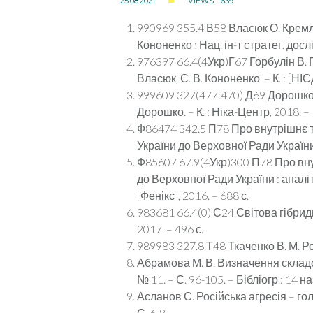
25.08.2021
VIEWS - 639
990969 355.4 В58 Власюк О. Кремлі
Кононенко ; Нац. ін-т стратег. дослід
976397 66.4(4Укр)Г67 Горбулін В. П. 
Власюк, С. В. Кононенко. – К. : [НІСД
999609 327(477:470) Д69 Дорошко М
Дорошко. – К. : Ніка-Центр, 2018. – 
Ф86474 342.5 П78 Про внутрішнє т
України до Верховної Ради України / Н
Ф85607 67.9(4Укр)300 П78 Про вну
до Верховної Ради України : аналіт. 
[Фенікс], 2016. – 688 с.
983681 66.4(0) С24 Світова гібридна 
2017. – 496 с.
989983 327.8 Т48 Ткаченко В. М. Рос
Абрамова М. В. Визначення складов
№ 11. – С. 96-105. – Бібліогр.: 14 на
Асланов С. Російська агресія – го
С. 6-8.