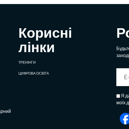
Корисні
Р
лінки
Будьте
заход
ТРЕНІНГИ
ЦИФРОВА ОСВІТА
Я д
моїх 
арний