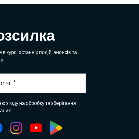
озсилка
 в курсі останніх подій, анонсів та
ів
аю згоду на обробку та зберігання
даних.