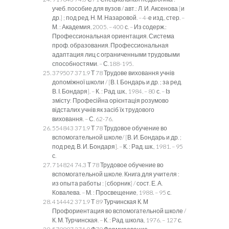
учеб. пособие для вузов / авт.: Л. И. Аксенова [и
др.] ; под ред. Н. М. Назаровой. – 4-е изд., стер. –
М. : Академия, 2005. – 400 с. – Из содерж.:
Профессиональная ориентация. Система
проф. образования. Профессиональная
адаптация лиц с ограниченными трудовыми
способностями. – С.188-195.
379507 371.9 Т 78 Трудове виховання учнів
допоміжної школи / [В. І. Бондарь и др. ; за ред.
В. І. Бондаря]. – К. : Рад. шк., 1984. – 80 с. – Із
змісту: Професійна орієнтація розумово
відсталих учнів як засіб їх трудового
виховання. – С. 62-76.
554843 371.9 Т 78 Трудовое обучение во
вспомогательной школе/ [В. И. Бондарь и др. ;
под ред. В. И. Бондаря]. – К. : Рад. шк., 1981. – 95
с.
714824 74.3 Т 78 Трудовое обучение во
вспомогательной школе. Книга для учителя :
из опыта работы : [сборник] / сост. Е. А.
Ковалева. – М. : Просвещение, 1988. – 95 с.
414442 371.9 Т 89 Турчинская К. М
Профориентация во вспомогательной школе /
К. М. Турчинская. – К. : Рад. школа, 1976. – 127 с.