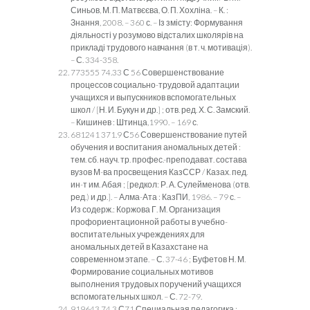
Синьов, М. П. Матвєєва, О. П. Хохліна. – К. :
Знання, 2008. – 360 с. – Із змісту: Формування
діяльності у розумово відсталих школярів на
прикладі трудового навчання (в т. ч. мотивація).
– С. 334-358.
773555 74.33 С 56 Совершенствование
процессов социально-трудовой адаптации
учащихся и выпускников вспомогательных
школ / [Н. И. Букун и др.] ; отв. ред. Х. С. Замский.
– Кишинев : Штинца,1990. – 169 с.
681241 371.9 С56 Совершенствование путей
обучения и воспитания аномальных детей :
тем. сб. науч. тр. профес.-преподават. состава
вузов М-ва просвещения КазССР / Казах. пед.
ин-т им. Абая ; [редкол: Р. А. Сулейменова (отв.
ред.) и др.]. – Алма-Ата : КазПИ, 1986. – 79 с. –
Из содерж.: Коржова Г. М. Организация
профориентационной работы в учебно-
воспитательных учреждениях для
аномальных детей в Казахстане на
современном этапе. – С. 37-46 ; Буфетов Н. М.
Формирование социальных мотивов
выполнения трудовых поручений учащихся
вспомогательных школ. – С. 72-79.
919643 74.3 С71 Специальная педагогика :