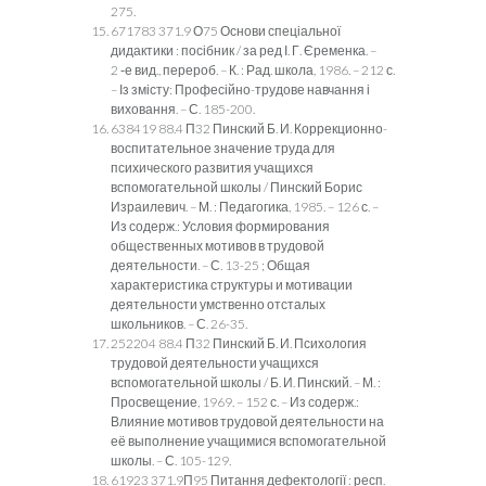
275.
671783 371.9 О75 Основи спеціальної
дидактики : посібник / за ред І. Г. Єременка. –
2 ‑е вид., перероб. – К. : Рад. школа, 1986. – 212 с.
– Із змісту: Професійно-трудове навчання і
виховання. – С. 185-200.
638419 88.4 П32 Пинский Б. И. Коррекционно-
воспитательное значение труда для
психического развития учащихся
вспомогательной школы / Пинский Борис
Израилевич. – М. : Педагогика, 1985. – 126 с. –
Из содерж.: Условия формирования
общественных мотивов в трудовой
деятельности. – С. 13-25 ; Общая
характеристика структуры и мотивации
деятельности умственно отсталых
школьников. – С. 26-35.
252204 88.4 П32 Пинский Б. И. Психология
трудовой деятельности учащихся
вспомогательной школы / Б. И. Пинский. – М. :
Просвещение, 1969. – 152 с. – Из содерж.:
Влияние мотивов трудовой деятельности на
её выполнение учащимися вспомогательной
школы. – С. 105-129.
61923 371.9П95 Питання дефектології : респ.