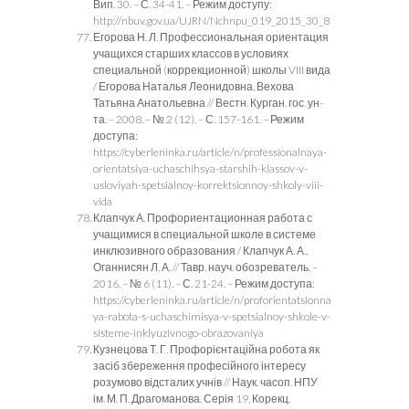
Вип. 30. – С. 34-41. – Режим доступу:
http://nbuv.gov.ua/UJRN/Nchnpu_019_2015_30_8
Егорова Н. Л. Профессиональная ориентация
учащихся старших классов в условиях
специальной (коррекционной) школы VIII вида
/ Егорова Наталья Леонидовна, Вехова
Татьяна Анатольевна // Вестн. Курган. гос. ун-
та. – 2008. – № 2 (12). – С. 157-161. – Режим
доступа:
https://cyberleninka.ru/article/n/professionalnaya-
orientatsiya-uchaschihsya-starshih-klassov-v-
usloviyah-spetsialnoy-korrektsionnoy-shkoly-viii-
vida
Клапчук А. Профориентационная работа с
учащимися в специальной школе в системе
инклюзивного образования / Клапчук А. А.,
Оганнисян Л. А. // Тавр. науч. обозреватель. –
2016. – № 6 (11). – С. 21-24. – Режим доступа:
https://cyberleninka.ru/article/n/proforientatsionna
ya-rabota-s-uchaschimisya-v-spetsialnoy-shkole-v-
sisteme-inklyuzivnogo-obrazovaniya
Кузнецова Т. Г. Профорієнтаційна робота як
засіб збереження професійного інтересу
розумово відсталих учнів // Наук. часоп. НПУ
ім. М. П. Драгоманова. Серія 19, Корекц.