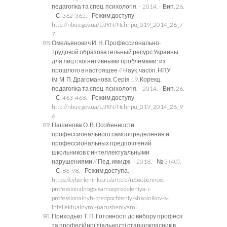
педагогіка та спец. психологія. – 2014. – Вип. 26.
– С. 362-365. – Режим доступу:
http://nbuv.gov.ua/UJRN/Nchnpu_019_2014_26_7
7
Омельянович И. Н. Профессионально-
трудовой образовательный ресурс Украины
для лиц с когнитивными проблемами: из
прошлого в настоящее // Наук. часоп. НПУ
ім. М. П. Драгоманова. Серія 19, Корекц.
педагогіка та спец. психологія. – 2014. – Вип. 26.
– С. 463-468. – Режим доступу:
http://nbuv.gov.ua/UJRN/Nchnpu_019_2014_26_9
6
Пашинова О. В. Особенности
профессионального самоопределения и
профессиональных предпочтений
школьников с интеллектуальными
нарушениями // Пед. имидж. – 2018. – № 3 (40).
– С. 86-98. – Режим доступа:
https://cyberleninka.ru/article/n/osobennosti-
professionalnogo-samoopredeleniya-i-
professionalnyh-predpochteniy-shkolnikov-s-
intellektualnymi-narusheniyami
Приходько Т. П. Готовності до вибору професії
та професійної діяльності старшокласників