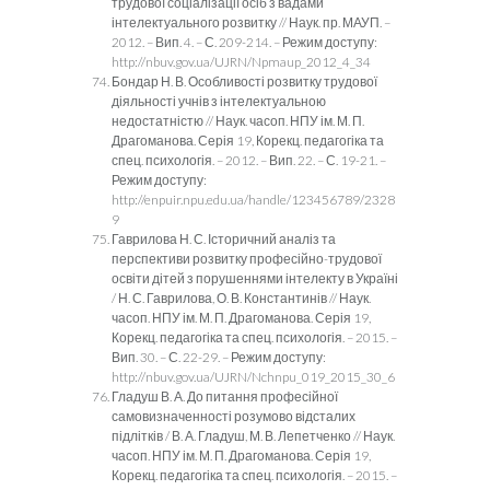
трудової соціалізації осіб з вадами
інтелектуального розвитку // Наук. пр. МАУП. –
2012. – Вип. 4. – С. 209-214. – Режим доступу:
http://nbuv.gov.ua/UJRN/Npmaup_2012_4_34
Бондар Н. В. Особливості розвитку трудової
діяльності учнів з інтелектуальною
недостатністю // Наук. часоп. НПУ ім. М. П.
Драгоманова. Серія 19, Корекц. педагогіка та
спец. психологія. – 2012. – Вип. 22. – С. 19-21. –
Режим доступу:
http://enpuir.npu.edu.ua/handle/123456789/2328
9
Гаврилова Н. С. Історичний аналіз та
перспективи розвитку професійно-трудової
освіти дітей з порушеннями інтелекту в Україні
/ Н. С. Гаврилова, О. В. Константинів // Наук.
часоп. НПУ ім. М. П. Драгоманова. Серія 19,
Корекц. педагогіка та спец. психологія. – 2015. –
Вип. 30. – С. 22-29. – Режим доступу:
http://nbuv.gov.ua/UJRN/Nchnpu_019_2015_30_6
Гладуш В. А. До питання професійної
самовизначенності розумово відсталих
підлітків / В. А. Гладуш, М. В. Лепетченко // Наук.
часоп. НПУ ім. М. П. Драгоманова. Серія 19,
Корекц. педагогіка та спец. психологія. – 2015. –