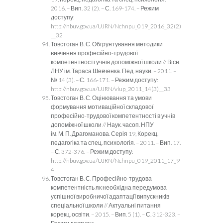
2016. – Вип. 32 (2). – С. 169-174. – Режим
доступу:
http://nbuv.gov.ua/UJRN/Nchnpu_019_2016_32(2)
__32
Товстоган В. С. Обгрунтування методики
вивчення професійно-трудової
компетентності учнів допоміжної школи // Вісн.
ЛНУ ім. Тараса Шевченка. Пед. науки. – 2011. –
№ 14 (3). – С. 166-171. – Режим доступу:
http://nbuv.gov.ua/UJRN/vlup_2011_14(3)__33
Товстоган В. С. Оцінювання та умови
формування мотиваційної складової
професійно-трудової компетентності в учнів
допоміжної школи // Наук. часоп. НПУ
ім. М. П. Драгоманова. Серія 19, Корекц.
педагогіка та спец. психологія. – 2011. – Вип. 17.
– С. 372-376. – Режим доступу:
http://nbuv.gov.ua/UJRN/Nchnpu_019_2011_17_9
4
Товстоган В. С. Професійно-трудова
компетентність як необхідна передумова
успішної виробничої адаптації випускників
спеціальної школи // Актуальні питання
корекц. освіти. – 2015. – Вип. 5 (1). – С. 312-323. –