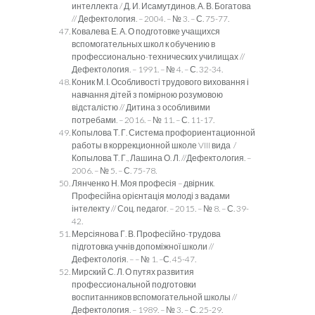
интеллекта / Д. И. Исамутдинов, А. В. Богатова
// Дефектология. – 2004. – № 3. – С. 75-77.
Ковалева Е. А. О подготовке учащихся
вспомогательных школ к обучению в
профессионально-технических училищах //
Дефектология. – 1991. – № 4. – С. 32-34.
Коник М. І. Особливості трудового виховання і
навчання дітей з помірною розумовою
відсталістю // Дитина з особливими
потребами. – 2016. – № 11. – С. 11-17.
Копылова Т. Г. Система профориентационной
работы в коррекционной школе VIII вида /
Копылова Т. Г., Лашина О. Л. //Дефектология. –
2006. – № 5. – С. 75-78.
Лянченко Н. Моя професія – двірник.
Професійна орієнтація молоді з вадами
інтелекту // Соц. педагог. – 2015. – № 8. – С. 39-
42.
Мерсіянова Г. В. Професійно-трудова
підготовка учнів допоміжної школи //
Дефектологія. – – № 1. –С. 45-47.
Мирский С. Л. О путях развития
профессиональной подготовки
воспитанников вспомогательной школы //
Дефектология. – 1989. – № 3. – С. 25-29.