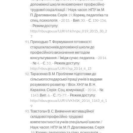
допоміжної школи як компонент професійно-
трудової соціалізації // Наук. часоп. НПУ ім. М.
П. Драгоманова. Серія 19, Корекц. педагогіка та
спец. психологія. – 2015. – Вип. 30. – С. 150-156.
– Режим доступу:
http://nbuv.gov.ua/UJRN/Nchnpu_019_2015_30_2
7
Приходько Т. Формування готовності
старшокласників допоміжної школи до
професійного визначення методом
консультування // Імідж сучас. педагога. – 2014.
– № 4. – С. 53. – Режим доступу:
http://nbuv.gov.ua/UJRN/isp_2014_4_15
Тарасенко В. М. Проблеми підготовки до
сільськогосподарської праці учнів із вадами
розумового розвитку // Вісн. ХНУ ім. В. Н.
Каразіна. Серія: Соц. комунікації. – 2014. – №
1143, Вип. 6. – С. 75-77. – Режим доступу:
http://nbuv.gov.ua/UJRN/VKhISK_2014_1143_6_1
9
Товстоган В. С. Вивчення мотиваційної
складової професійно-трудової
компетентності в учнів спеціальної школи //
Наук. часоп. НПУ ім. М. П. Драгоманова. Серія
19, Корекц. педагогіка та спец. психологія. –