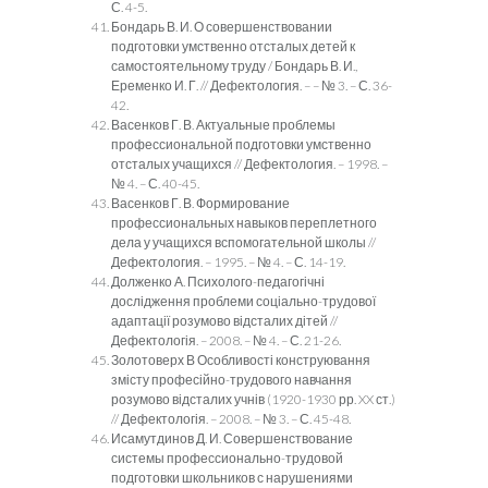
С. 4-5.
Бондарь В. И. О совершенствовании
подготовки умственно отсталых детей к
самостоятельному труду / Бондарь В. И.,
Еременко И. Г. // Дефектология. – – № 3. – С. 36-
42.
Васенков Г. В. Актуальные проблемы
профессиональной подготовки умственно
отсталых учащихся // Дефектология. – 1998. –
№ 4. – С. 40-45.
Васенков Г. В. Формирование
профессиональных навыков переплетного
дела у учащихся вспомогательной школы //
Дефектология. – 1995. – № 4. – С. 14-19.
Долженко А. Психолого-педагогічні
дослідження проблеми соціально-трудової
адаптації розумово відсталих дітей //
Дефектологія. – 2008. – № 4. – С. 21-26.
Золотоверх В Особливості конструювання
змісту професійно-трудового навчання
розумово відсталих учнів (1920-1930 рр. XX ст.)
// Дефектологія. – 2008. – № 3. – С. 45-48.
Исамутдинов Д. И. Совершенствование
системы профессионально-трудовой
подготовки школьников с нарушениями