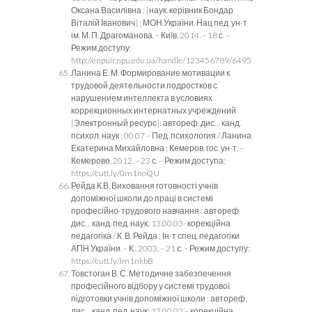
Оксана Василівна ; [наук. керівник Бондар
Віталій Іванович] ; МОН України, Нац пед. ун-т
ім. М. П. Драгоманова. – Київ, 2014. – 18 с. –
Режим доступу:
http://enpuir.npu.edu.ua/handle/123456789/6495
Ланина Е. М. Формирование мотивации к
трудовой деятельности подростков с
нарушением интеллекта в условиях
коррекционных интернатных учреждений
[Электронный ресурс]: автореф. дис… канд.
психол. наук : 00.07 – Пед. психология / Ланина
Екатерина Михайловна ; Кемеров. гос. ун-т. –
Кемерово, 2012. – 23 с. – Режим доступа:
https://cutt.ly/0m1noQU
Рейда К.В. Виховання готовності учнів
допоміжної школи до праці в системі
професійно-трудового навчання : автореф.
дис… канд. пед. наук: 13.00.03- корекційна
педагогіка / К. В. Рейда ; Ін-т спец. педагогіки
АПН України. – К., 2003. – 21 с. – Режим доступу:
https://cutt.ly/Im1nkbB
Товстоган В. С. Методичне забезпечення
професійного відбору у системі трудової
підготовки учнів допоміжної школи : автореф.
дис… канд. пед. наук: 13.00.03 – корекційна