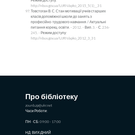
Режим доступу:
http://nbuv.gov.ua/UJRN/apko_2015_5(1)__31
Товстоган В. С. Стан мотивації учнів старших
класів допоміжної школи до занять з
професійно-трудового навчання // Актуальні
питання корекц. освіти. – 2012. – Вип. 3. – С. 236-
245. – Режим доступу:
http://nbuv.gov.ua/UJRN/apko_2012_3_31
Про бібліотеку
zounb.zp@ukr.net
Часи Роботи:
ПН - СБ: 09:00 - 17:00
НД: ВИХIДНИЙ