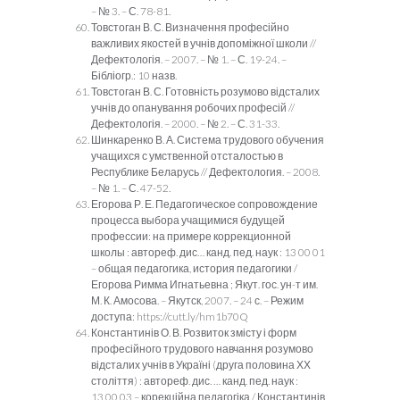
– № 3. – С. 78-81.
Товстоган В. С. Визначення професійно
важливих якостей в учнів допоміжної школи //
Дефектологія. – 2007. – № 1. – С. 19-24. –
Бібліогр.: 10 назв.
Товстоган В. С. Готовність розумово відсталих
учнів до опанування робочих професій //
Дефектологія. – 2000. – № 2. – С. 31-33.
Шинкаренко В. А. Система трудового обучения
учащихся с умственной отсталостью в
Республике Беларусь // Дефектология. – 2008.
– № 1. – С. 47-52.
Егорова Р. Е. Педагогическое сопровождение
процесса выбора учащимися будущей
профессии: на примере коррекционной
школы : автореф. дис… канд. пед. наук : 13 00 01
– общая педагогика, история педагогики /
Егорова Римма Игнатьевна ; Якут. гос. ун-т им.
М. К. Амосова. – Якутск, 2007. – 24 с. – Режим
доступа: https://cutt.ly/hm1b70Q
Константинів О. В. Розвиток змісту і форм
професійного трудового навчання розумово
відсталих учнів в Україні (друга половина ХХ
століття) : автореф. дис. … канд. пед. наук :
13.00.03 – корекційна педагогіка / Константинів