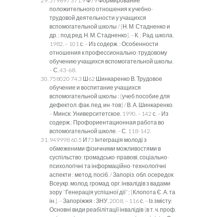
579897 371.9 Ф79 Формирование
положительного отношения к учебно-
трудовой деятельности у учащихся
вспомогательной школы / [Н. М. Стадненко и
др. ; под ред. Н. М. Стадненко]. – К. : Рад. школа,
1982. – 101 с. – Из содерж. : Особенности
отношения к профессионально-трудовому
обучению учащихся вспомогательной школы.
– С. 43-68.
758020 74.3 Ш62 Шинкаренко В. Трудовое
обучение и воспитание учащихся
вспомогательной школы : [учеб пособие для
дефектол. фак. пед. ин-тов] / В. А. Шинкаренко.
– Минск: Университетское, 1990. – 142 с. – Из
содерж.: Профориентационная работа во
вспомогательной школе. – С. 118-142.
949998 60.5 И73 Інтеграція молоді з
обмеженими фізичними можливостями в
суспільство: громадсько-правові, соціально-
психологічні та інформаційно-технологічні
аспекти : метод. посіб. / Запоріз. обл. осередок
Всеукр. молод. громад. орг. інвалідів з вадами
зору “Генерація успішної дії” ; [Клопота Є. А. та
ін.]. – Запоріжжя : ЗНУ, 2008. – 116 с. – Із змісту:
Основні види реабілітації інвалідів (в т. ч. проф.