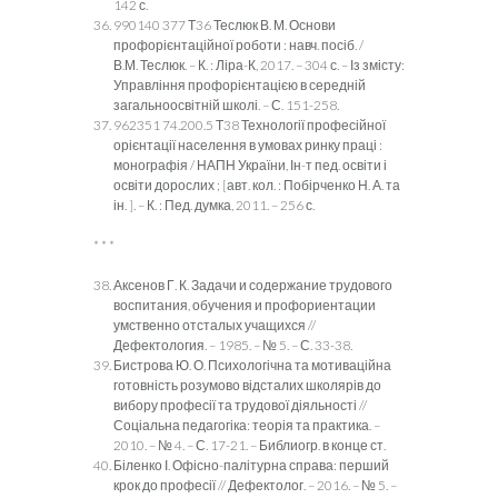
142 с.
990140 377 Т36 Теслюк В. М. Основи
профорієнтаційної роботи : навч. посіб. /
В.М. Теслюк. – К. : Ліра-К, 2017. – 304 с. – Із змісту:
Управління профорієнтацією в середній
загальноосвітній школі. – С. 151-258.
962351 74.200.5 Т38 Технології професійної
орієнтації населення в умовах ринку праці :
монографія / НАПН України, Ін-т пед. освіти і
освіти дорослих ; [авт. кол. : Побірченко Н. А. та
ін. ]. – К. : Пед. думка, 2011. – 256 с.
* * *
Аксенов Г. К. Задачи и содержание трудового
воспитания, обучения и профориентации
умственно отсталых учащихся //
Дефектология. – 1985. – № 5. – С. 33-38.
Бистрова Ю. О. Психологічна та мотиваційна
готовність розумово відсталих школярів до
вибору професії та трудової діяльності //
Соціальна педагогіка: теорія та практика. –
2010. – № 4. – С. 17-21. – Библиогр. в конце ст.
Біленко І. Офісно-палітурна справа: перший
крок до професії // Дефектолог. – 2016. – № 5. –