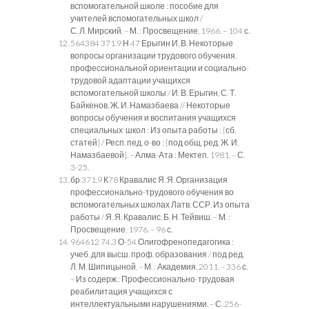
вспомогательной школе : пособие для
учителей вспомогательных школ /
С. Л. Мирский. – М. : Просвещение, 1966. – 104 с.
564384 371.9 Н 47 Ерыгин И. В. Некоторые
вопросы организации трудового обучения,
профессиональной ориентации и социально-
трудовой адаптации учащихся
вспомогательной школы / И. В. Ерыгин, С. Т.
Байкенов, Ж. И. Намазбаева // Некоторые
вопросы обучения и воспитания учащихся
специальных школ : Из опыта работы : [сб.
статей] / Респ. пед. о-во ; [под общ. ред. Ж. И.
Намазбаевой]. – Алма-Ата : Мектеп, 1981. – С.
3-25.
бр 371.9 К78 Кравалис Я. Я. Организация
профессионально-трудового обучения во
вспомогательных школах Латв. ССР. Из опыта
работы / Я. Я. Кравалис, Б. Н. Тейвиш. – М. :
Просвещение, 1976. – 96 с.
964612 74.3 О-54 Олигофренопедагогика :
учеб. для высш. проф. образования / под ред.
Л. М. Шипицыной. – М. : Академия, 2011. – 336 с.
– Из содерж.: Профессионально-трудовая
реабилитация учащихся с
интеллектуальными нарушениями. – С. 256-