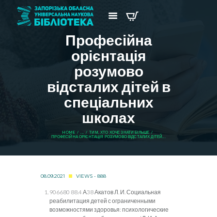
Професійна
орієнтація
розумово
відсталих дітей в
спеціальних
школах
HOME
...
ТИМ, ХТО ХОЧЕ ЗНАТИ БІЛЬШЕ
ПРОФЕСІЙНА ОРІЄНТАЦІЯ РОЗУМОВО ВІДСТАЛИХ ДІТЕЙ...
08.09.2021
VIEWS - 888
906680 88.4 А38 Акатов Л. И. Социальная
реабилитация детей с ограниченными
возможностями здоровья: психологические