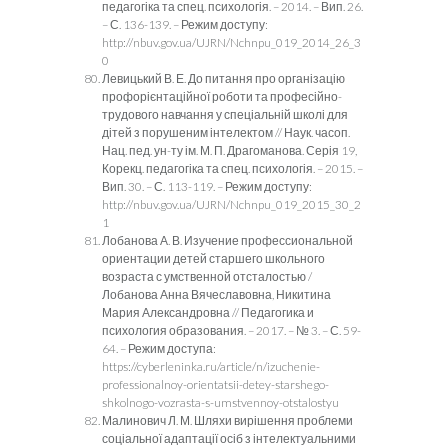
педагогіка та спец. психологія. – 2014. – Вип. 26.
– С. 136-139. – Режим доступу:
http://nbuv.gov.ua/UJRN/Nchnpu_019_2014_26_3
0
Левицький В. Е. До питання про організацію
профорієнтаційної роботи та професійно-
трудового навчання у спеціальній школі для
дітей з порушеним інтелектом // Наук. часоп.
Нац. пед. ун-ту ім. М. П. Драгоманова. Серія 19,
Корекц. педагогіка та спец. психологія. – 2015. –
Вип. 30. – С. 113-119. – Режим доступу:
http://nbuv.gov.ua/UJRN/Nchnpu_019_2015_30_2
1
Лобанова А. В. Изучение профессиональной
ориентации детей старшего школьного
возраста с умственной отсталостью /
Лобанова Анна Вячеславовна, Никитина
Мария Александровна // Педагогика и
психология образования. – 2017. – № 3. – С. 59-
64. – Режим доступа:
https://cyberleninka.ru/article/n/izuchenie-
professionalnoy-orientatsii-detey-starshego-
shkolnogo-vozrasta-s-umstvennoy-otstalostyu
Малинович Л. М. Шляхи вирішення проблеми
соціальної адаптації осіб з інтелектуальними