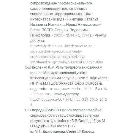
сопровождение профессионального
самоопределения воспитанников
специальных (коррекционных) школ-
интернатов VIII вида / Никитина Наталья
Ивановна, Никишина Ирина Николаевна //
Вестн. ПСТГУ. Серия 4, Педагогика.
Психология. – 2017. – № 44. – С. 27-41. – Режим
доступа:
https://cyberleninka.ru/article/n/sotsialno-
pedagogicheskoe-soprovozhdenie-
professionalnogo-samoopredeleniya-
vospitannikov-spetsialnyh-korrektsionnyh-shkol
Ніколенко Л. М. Роль трудового виховання у
професійному становленні учнів з
інтелектуальними порушеннями // Наук. часоп.
НПУ ім. М. П. Драгоманова. Серія 19, Корекц.
педагогіка та спец. психологія. – 2015. – Вип. 30.
– С. 132-138. – Режим доступу:
http://nbuv.gov.ua/UJRN/Nchnpu_019_2015_30_2
4
Огороднійчук З. В. Особливості професійної
спрямованості старшокласників з легкою
розумовою відсталістю / З. В. Огороднійчук, М.
О. Рудюк // Наук. часоп. НПУ
ім. М. П. Драгоманова. Серія 19, Корекц.