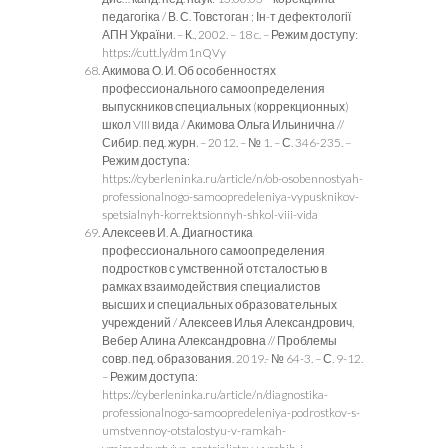
педагогіка / В. С. Товстоган ; Ін-т дефектології
АПН України. – К., 2002. – 18 c. – Режим доступу:
https://cutt.ly/dm1nQVy
Акимова О. И. Об особенностях
профессионального самоопределения
выпускников специальных (коррекционных)
школ VIII вида / Акимова Ольга Ильинична //
Сибир. пед. журн. – 2012. – № 1. – С. 346-235. –
Режим доступа:
https://cyberleninka.ru/article/n/ob-osobennostyah-
professionalnogo-samoopredeleniya-vypusknikov-
spetsialnyh-korrektsionnyh-shkol-viii-vida
Алексеев И. А. Диагностика
профессионального самоопределения
подростков с умственной отсталостью в
рамках взаимодействия специалистов
высших и специальных образовательных
учреждений / Алексеев Илья Александрович,
Вебер Алина Александровна // Проблемы
совр. пед. образования. 2019.- № 64-3. – С. 9-12.
– Режим доступа:
https://cyberleninka.ru/article/n/diagnostika-
professionalnogo-samoopredeleniya-podrostkov-s-
umstvennoy-otstalostyu-v-ramkah-