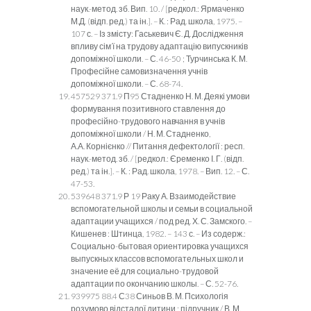
наук.-метод. зб. Вип. 10. / [редкол.: Ярмаченко
М.Д. (відп. ред.) та ін.]. – К. : Рад. школа, 1975. –
107 с. – Із змісту: Гаськевич Є. Д. Дослідження
впливу сім’ї на трудову адаптацію випускників
допоміжної школи. – С. 46-50 ; Турчинська К. М.
Професійне самовизначення учнів
допоміжної школи. – С. 68-74.
457529 371.9 П95 Стадненко Н. М. Деякі умови
формування позитивного ставлення до
професійно-трудового навчання в учнів
допоміжної школи / Н. М. Стадненко,
А.А. Корнієнко // Питання дефектології : респ.
наук.-метод. зб. / [редкол.: Єременко І. Г. (відп.
ред.) та ін.]. – К. : Рад. школа, 1978. – Вип. 12. – С.
47-53.
539648 371.9 Р 19 Раку А. Взаимодействие
вспомогательной школы и семьи в социальной
адаптации учащихся / под ред. Х. С. Замского. –
Кишенев : Штинца, 1982. – 143 с. – Из содерж.:
Социально-бытовая ориентировка учащихся
выпускных классов вспомогательных школ и
значение её для социально-трудовой
адаптации по окончанию школы. – С. 52-76.
939975 88.4 С38 Синьов В. М. Психологія
розумово відсталої дитини : підручник / В. М.