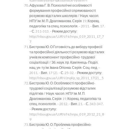
vzaimodeystviya-spetsialistov-vysshih-i
Афузова Г. В. Психологічні особливості
формування професійної спрямованості
розумово відсталих школярів // Наук. часоп.
НПУ ім. М. П. Драгоманова. Серія 19, Корекц.
педагогіка та спец. психологія. – 2011. – Вип. 17.
– С. 311-313. – Режим доступу:
http://nbuv.gov.ua/UJRN/Nchnpu_019_2011_17_7
7
Бистрова Ю. О Готовність до вибору професії
та професійної діяльності розумово відсталих
учнів як компонент професійно-трудової
соціалізації // Зб. наук. пр. Кам’янець-Поділ.
нац. ун-ту ім. Івана Огієнка. Серія: Соц.-пед. –
2011. – Вип. 17 (2). – С. 25-32. – Режим доступу:
http://nbuv.gov.ua/UJRN/znpkp_sp_2011_17(2)__5
Бистрова Ю. О. Особливості професійно-
трудової соціалізації розумово відсталих
підлітків // Наук. часоп. НПУ ім. М. П.
Драгоманова. Серія 19, Корекц. педагогіка та
спец. психологія. – 2012. – Вип. 21. – С. 343-347.
– Режим доступу:
http://nbuv.gov.ua/UJRN/Nchnpu_019_2012_21_8
9
Бистрова Ю. О. Проблема професійно-