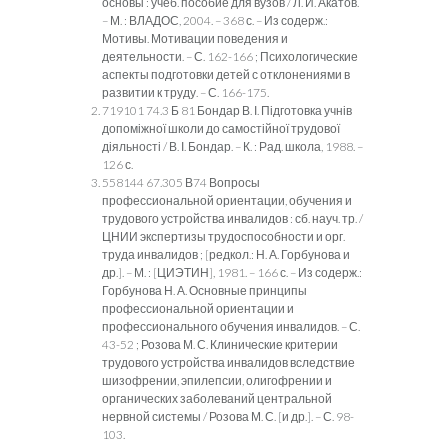
основы : учеб. пособие для вузов / Л. И. Акатов.
– М. : ВЛАДОС, 2004. – 368 с. – Из содерж.:
Мотивы. Мотивации поведения и
деятельности. – С. 162-166 ; Психологические
аспекты подготовки детей с отклонениями в
развитии к труду. – С. 166-175.
719101 74.3 Б 81 Бондар В. І. Підготовка учнів
допоміжної школи до самостійної трудової
діяльності / В. І. Бондар. – К. : Рад. школа, 1988. –
126 с.
558144 67.305 В74 Вопросы
профессиональной ориентации, обучения и
трудового устройства инвалидов : сб. науч. тр. /
ЦНИИ экспертизы трудоспособности и орг.
труда инвалидов ; [редкол.: Н. А. Горбунова и
др.]. – М. : [ЦИЭТИН], 1981. – 166 с. – Из содерж.:
Горбунова Н. А. Основные принципы
профессиональной ориентации и
профессионального обучения инвалидов. – С.
43-52 ; Розова М. С. Клинические критерии
трудового устройства инвалидов вследствие
шизофрении, эпилепсии, олигофрении и
органических заболеваний центральной
нервной системы / Розова М. С. [и др.]. – С. 98-
103.