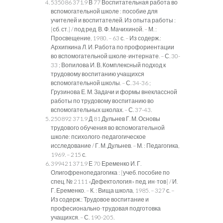
535086 371.9 В 77 Воспитательная работа во
вспомогательной школе : пособие для
учителей и воспитателей. Из опыта работы :
[сб. ст.] / под ред. В. Ф. Мачихиной. – М. :
Просвещение, 1980. – 63 с. – Из содерж.:
Архипкина Л. И. Работа по профориентации
во вспомогательной школе-интернате. – С. 30-
33 ; Вопилова И. В, Комплексный подход к
трудовому воспитанию учащихся
вспомогательной школы. – С. 34-36 ;
Грузинова Е. М. Задачи и формы внеклассной
работы по трудовому воспитанию во
вспомогательных школах. – С. 37-43.
250892 371.9 Д 81 Дульнев Г. М. Основы
трудового обучения во вспомогательной
школе: психолого-педагогическое
исследование / Г. М. Дульнев. – М. : Педагогика,
1969. – 215 с.
399421 371.9 Е 70 Еременко И. Г.
Олигофренопедагогика : [учеб. пособие по
спец. № 2111 «Дефектология» пед. ин-тов] / И.
Г. Еременко. – К. : Вища школа, 1985. – 327 с. –
Из содерж.: Трудовое воспитание и
професионально-трудовая подготовка
учащихся. – С. 190-205.