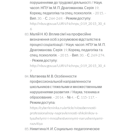
порушеннями до трудової діяльності // Наук.
часоп. НПУ ім. М. П. Драгоманова. Серія 19,
Корекц. педагогіка та спец. психологія. – 2015. –
Вип. 30. – С. 264-269. – Режим доступу:
http://nbuv.gov.ua/UJRN/Nchnpu_019_2015_30_4
6
Малій Н. Ю. Вплив сім’ї на професійне
визначення осіб з розумовою відсталістю в
процесі соціалізації // Наук. часоп. НПУ ім. М. П.
Драгоманова. Серія 19, Корекц. педагогіка та
спец. психологія. – 2015. – Вип. 30. – С. 269-274.
– Режим доступу:
http://nbuv.gov.ua/UJRN/Nchnpu_019_2015_30_4
7
Матвеева М. В. Особенности
профессиональной направленности
школьников с тяжелыми и множественными
нарушениями развития // Наука, техника и
образование. – 2014. – № 4. – С. 115-117. –
Режим доступа:
https://cyberleninka.ru/article/n/osobennosti-
professionalnoy-napravlennosti-shkolnikov-s-
tyazhelymi-i-mnozhestvennymi-narusheniyami-
razvitiya
Никитина Н. И. Социально-педагогическое