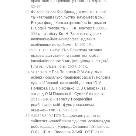
орієнтація, працевлаштування інвалідів). – С.
85-97.
Ф70628 74.200 К83 Кроки до компетентності
та інтеграції в суспільство : наук.-метод. зб. /
Всеукр. фонд “Крок за кроком” [та ін. ; редкол.:
Н. Софій (голова) та ін.]. – К. : Контекст, 2000. –
336 с. – Із змісту: Кот Н. Розвиток трудових
навичок майбутньої професії у дітей з
особливими потребами. – С. 190-191.
972808 51.1(4Укр) П69 Практичні питання
працевлаштування та зайнятості осіб з
інвалідністю : посібник / [авт.-уклад.: Шевцов А.
Г. та ін.]. – Львів : [б. в.], 2009.- 140 с.
981582 60.5 П54 Полякова О. М. Актуальні
аспекти соціально-правового захисту молоді в
сучасній Україні : навч. посіб. для внз / О. М.
Полякова, Г. В. Приходько, Ю. В. Сапарай ; за
заг. ред. О. М. Полякової. – Суми : Унів. книга,
2016. – 240 с. – Із змісту: Професійна
реабілітація осіб з функціональними
обмеженнями. – С. 147-159.
960358 349.2 П70 Працевлаштування та
зайнятість людей з інвалідністю : довідник для
роботодавців / [упоряд.: Семигіна Т. В., Іванова
О. Л.]. – [Б. м. : “Паперовий Змій – ОПТ”, 2010]. –