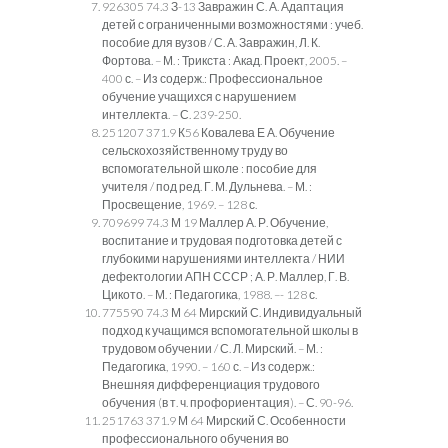
926305 74.3 З-13 Завражин С. А. Адаптация
детей с ограниченными возможностями : учеб.
пособие для вузов / С. А. Завражин, Л. К.
Фортова. – М. : Трикста : Акад. Проект, 2005. –
400 с. – Из содерж.: Профессиональное
обучение учащихся с нарушением
интеллекта. – С. 239-250.
251207 371.9 К56 Ковалева Е А. Обучение
сельскохозяйственному труду во
вспомогательной школе : пособие для
учителя / под ред. Г. М. Дульнева. – М. :
Просвещение, 1969. – 128 с.
709699 74.3 М 19 Маллер А. Р. Обучение,
воспитание и трудовая подготовка детей с
глубокими нарушениями интеллекта / НИИ
дефектологии АПН СССР ; А. Р. Маллер, Г. В.
Цикото. – М. : Педагогика, 1988. –- 128 с.
775590 74.3 М 64 Мирский С. Индивидуальный
подход к учащимся вспомогательной школы в
трудовом обучении / С. Л. Мирский. – М. :
Педагогика, 1990. – 160 с. – Из содерж.:
Внешняя дифференциация трудового
обучения (в т. ч. профориентация). – С. 90-96.
251763 371.9 М 64 Мирский С. Особенности
профессионального обучения во