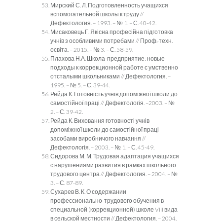
Мирский С. Л. Подготовленность учащихся
вспомогательной школы к труду //
Дефектология. – 1993. – № 1. – С. 40-42.
Мисаковець Г. Якісна професійна підготовка
учнів з особливими потребами // Проф.-техн.
освіта. – 2015. – № 3. – С. 58-59.
Плахова Н.А. Школа-предприятие: новые
подходы к коррекционной работе с умственно
отсталыми школьниками // Дефектология. –
1995. – № 5. – С. 39-44.
Рейда К. Готовність учнів допоміжної школи до
самостійної праці // Дефектологія. –2003. – №
2. – С. 39-42.
Рейда К. Виховання готовності учнів
допоміжної школи до самостійної праці
засобами виробничого навчання //
Дефектологія. – 2003. – № 1. – С. 45-49.
Сидорова М. М. Трудовая адаптация учащихся
с нарушениями развития в рамках школьного
трудового центра // Дефектология. – 2004. – №
3. – С. 87-89.
Сухарев В. К. О содержании
профессионально-трудового обучения в
специальной (коррекционной) школе VIII вида
в сельской местности // Дефектология. – 2004.