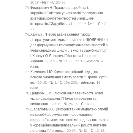
2019. – № 7. – С. 28-30.
Федорович Н. Позакласна робота із
зарубіжної літератури як засіб формування
життєвих компетентностей учнів шкіл-
інтернатів // Зарубіжна літ. – 2019.- № 2. – С. 47-
72.
Ханчук І. "Перезавантаження" уроку
літератури: методика "DAILY 5" ("ЩОДЕННІ 5")
для формування ключових компетентностей в
учнів середньої школи : [з укр. та зарубіж. літ.] /
І. Ханчук, О. Янкович // Укр. мова і літ. в шк.
України. – 2018. – № 11. – С. 9-13. – Бібліогр.: 4
назв.
Хомишин І. Ю. Компетентнісний підхід як
основа оновлення змісту освіти // Право і сусп-
во. – 2018. – № 1. – С. 196-200. – Бібліогр.: 14
назв.
Цецюра С. М. Ключові компетентності Нової
української школи // Початк. навчання та
виховання. – 2018. – № 25/26. – С. 14-32.
Шарапова О. В. Використання медіатехнологій
як засобу формування інформаційно-
цифрової компетентності молодших школярів
у корекційно-відновлювальній роботі вчителя-
логопеда // Логопед. – 2019. – № 10. – С. 12-18.