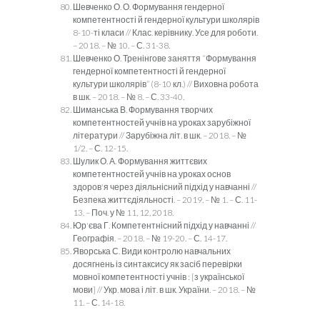
Шевченко О. О. Формування гендерної
компетентності й гендерної культури школярів
8-10-ті класи // Клас. керівнику. Усе для роботи.
– 2018. – № 10. – С. 31-38.
Шевченко О. Тренінгове заняття “Формування
гендерної компетентності й гендерної
культури школярів” (8-10 кл.) // Виховна робота
в шк. – 2018. – № 8. – С. 33-40.
Шиманська В. Формування творчих
компетентностей учнів на уроках зарубіжної
літератури // Зарубіжна літ. в шк. – 2018. – №
1/2. – С. 12-15.
Шулик О. А. Формування життєвих
компетентностей учнів на уроках основ
здоров'я через діяльнісний підхід у навчанні //
Безпека життєдіяльності. – 2019. – № 1. – С. 11-
13. – Поч. у № 11, 12, 2018.
Юр'єва Г. Компетентнісний підхід у навчанні //
Географія. – 2018. – № 19-20. – С. 14-17.
Яворська С. Види контролю навчальних
досягнень із синтаксису як засіб перевірки
мовної компетентності учнів : [з української
мови] // Укр. мова і літ. в шк. України. – 2018. – №
11. – С. 14-18.