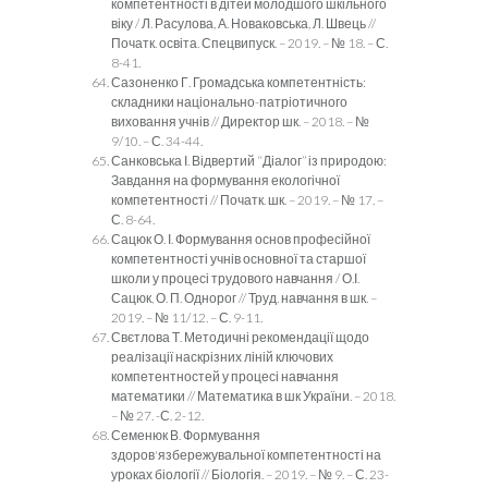
компетентності в дітей молодшого шкільного
віку / Л. Расулова, А. Новаковська, Л. Швець //
Початк. освіта. Спецвипуск. – 2019. – № 18. – С.
8-41.
Сазоненко Г. Громадська компетентність:
складники національно-патріотичного
виховання учнів // Директор шк. – 2018. – №
9/10. – С. 34-44.
Санковська І. Відвертий “Діалог” із природою:
Завдання на формування екологічної
компетентності // Початк. шк. – 2019. – № 17. –
С. 8-64.
Сацюк О. І. Формування основ професійної
компетентності учнів основної та старшої
школи у процесі трудового навчання / О.І.
Сацюк, О. П. Однорог // Труд. навчання в шк. –
2019. – № 11/12. – С. 9-11.
Свєтлова Т. Методичні рекомендації щодо
реалізації наскрізних ліній ключових
компетентностей у процесі навчання
математики // Математика в шк України. – 2018.
– № 27. -С. 2-12.
Семенюк В. Формування
здоров'язбережувальної компетентності на
уроках біології // Біологія. – 2019. – № 9. – С. 23-