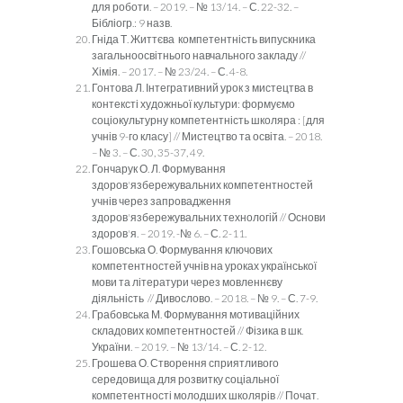
для роботи. – 2019. – № 13/14. – С. 22-32. –
Бібліогр.: 9 назв.
Гніда Т. Життєва компетентність випускника
загальноосвітнього навчального закладу //
Хімія. – 2017. – № 23/24. – С. 4-8.
Гонтова Л. Інтегративний урок з мистецтва в
контексті художньої культури: формуємо
соціокультурну компетентність школяра : [для
учнів 9-го класу] // Мистецтво та освіта. – 2018.
– № 3. – С. 30, 35-37, 49.
Гончарук О. Л. Формування
здоров'язбережувальних компетентностей
учнів через запровадження
здоров'язбережувальних технологій // Основи
здоров'я. – 2019. -№ 6. – С. 2-11.
Гошовська О. Формування ключових
компетентностей учнів на уроках української
мови та літератури через мовленнєву
діяльність // Дивослово. – 2018. – № 9. – С. 7-9.
Грабовська М. Формування мотиваційних
складових компетентностей // Фізика в шк.
України. – 2019. – № 13/14. – С. 2-12.
Грошева О. Створення сприятливого
середовища для розвитку соціальної
компетентності молодших школярів // Почат.