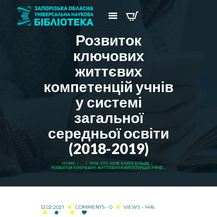
Розвиток
ключових
життєвих
компетенцій учнів
у системі
загальної
середньої освіти
(2018-2019)
HOME
...
ТИМ, ХТО ХОЧЕ ЗНАТИ БІЛЬШЕ
РОЗВИТОК КЛЮЧОВИХ ЖИТТЄВИХ КОМПЕТЕНЦІЙ УЧНІВ...
12.02.2021
COMMENTS - 0
VIEWS - 1416