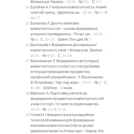
Фізика в шк. України. – 2018. – № 5/6. – С. 3-5.
Бугайчук А. Глобальна компетентність. Новий
освітній тренд // Директор шк. – 2018. – № 4. – С.
68-77.
Булахова Л. Десять ключових
компетентностей – основа формування
успішного громадянина // Почат. шк. – 2019. –
№ 8. – С. 10-13. – Закінч. Поч. див. № 7.
Васильєва І. Формування дослідницької
компетентності учнів // Фізика в шк. України. –
2019. – № 9/10. – С. 36-38.
Васильченко Л. Формування світоглядної
компетентності особистості як проблема
інтеграції природничих предметів у
профільній середній школі / Л. Васильченко,
В. Ястребова // Укр. пед. журн. – 2019. – № 2. – С.
81-89. – Бібліогр.: 18 назв.
Вівсяна І. А. Підготовка учителя до
формування предметних компетентностей
учнів із історії // Історія та правознавчтво. –
2019. – № 1/2.- С. 9-13.
Гилюк Н. І. Використання інноваційних
технологій навчання для формування
ключових компетентностей на уроках
української мови та літератури // Завучу. Усе