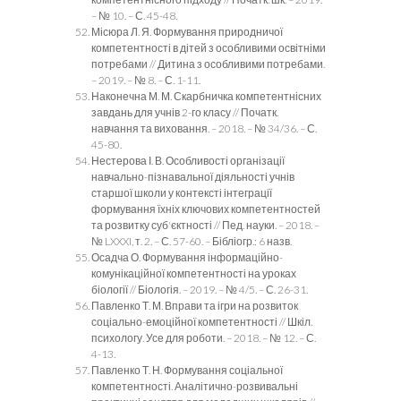
– № 10. – С. 45-48.
Місюра Л. Я. Формування природничої
компетентності в дітей з особливими освітніми
потребами // Дитина з особливими потребами.
– 2019. – № 8. – С. 1-11.
Наконечна М. М. Скарбничка компетентнісних
завдань для учнів 2-го класу // Початк.
навчання та виховання. – 2018. – № 34/36. – С.
45-80.
Нестерова І. В. Особливості організації
навчально-пізнавальної діяльності учнів
старшої школи у контексті інтеграції
формування їхніх ключових компетентностей
та розвитку суб'єктності // Пед. науки. – 2018. –
№ LXXXI, т. 2. – С. 57-60. – Бібліогр.: 6 назв.
Осадча О. Формування інформаційно-
комунікаційної компетентності на уроках
біології // Біологія. – 2019. – № 4/5. – С. 26-31.
Павленко Т. М. Вправи та ігри на розвиток
соціально-емоційної компетентності // Шкіл.
психологу. Усе для роботи. – 2018. – № 12. – С.
4-13.
Павленко Т. Н. Формування соціальної
компетентності. Аналітично-розвивальні