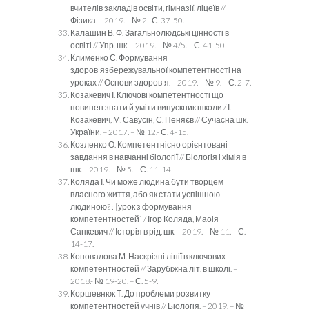
вчителів закладів освіти, гімназії, ліцеїв //
Фізика. – 2019. – № 2.- С. 37-50.
Калашин В. Ф. Загальнолюдські цінності в
освіті // Упр. шк. – 2019. – № 4/5. – С. 41-50.
Клименко С. Формування
здоров'язбережувальної компетентності на
уроках // Основи здоров'я. – 2019. – № 9. – С. 2-7.
Козакевич І. Ключові компетентності що
повинен знати й уміти випускник школи / І.
Козакевич, М. Савусін, С. Пеняєв // Сучасна шк.
України. – 2017. – № 12.- С. 4-15.
Козленко О. Компетентнісно орієнтовані
завдання в навчанні біології // Біологія і хімія в
шк. – 2019. – № 5. – С. 11-14.
Коляда І. Чи може людина бути творцем
власного життя, або як стати успішною
людиною? : [урок з формування
компетентностей] / Ігор Коляда, Маоія
Санкевич // Історія в рід. шк. – 2019. – № 11. – С.
14-17.
Коновалова М. Наскрізні лінії в ключових
компетентностей // Зарубіжна літ. в школі. –
2018.- № 19-20. – С. 5-9.
Коршевнюк Т. До проблеми розвитку
компетентностей учнів // Біологія. – 2019. – №