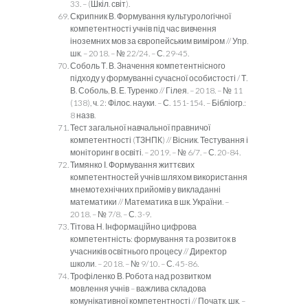
33. – (Шкіл. світ).
Скрипник В. Формування культурологічної
компетентності учнів під час вивчення
іноземних мов за європейським виміром // Упр.
шк. – 2018. – № 22/24. – С. 29-45.
Соболь Т. В. Значення компетентнісного
підходу у формуванні сучасної особистості / Т.
В. Соболь, В. Е. Туренко // Гілея. – 2018. – № 11
(138), ч. 2: Філос. науки. – С. 151-154. – Бібліогр.:
8 назв.
Тест загальної навчальної правничої
компетентності (ТЗНПК) // Вісник. Тестування і
моніторинг в освіті. – 2019. – № 6/7. – С. 20-84.
Тимянко І. Формування життєвих
компетентностей учнів шляхом використання
мнемотехнічних прийомів у викладанні
математики // Математика в шк. України. –
2018. – № 7/8. – С. 3-9.
Тітова Н. Інформаційно цифрова
компетентність: формування та розвиток в
учасників освітнього процесу // Директор
школи. – 2018. – № 9/10. – С. 45-86.
Трофіленко В. Робота над розвитком
мовлення учнів – важлива складова
комунікативної компетентності // Початк. шк. –