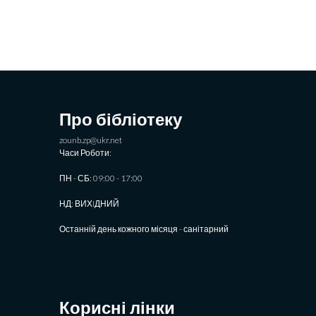
Про бібліотеку
zounb.zp@ukr.net
Часи Роботи:
ПН - СБ: 09:00 - 17:00
НД: ВИХIДНИЙ
Останній день кожного місяця - санітарний
Корисні лінки