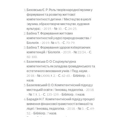
Биховська Є. Р. Роль творів народної музики у
формуванні та розвитку життєвої
компетентності дитини // Мистецтво в школі
(музика, образотворче мистецтво, художня
культура). – 2019. – № 10. – С. 24-25.
Бабіна Т. Формування життєвих
компетентностей у курсі природознавства //
Біологія. – 2019.- № 4/5. – С. 73-79.
Бабіна Т. Формування здоров'язберігаючих
компетенцій // Біологія. – 2019. – № 22/24. – С.
82-100.
Базилевська О. О. Соціокультурна
компетентність як складова громадянського та
естетичного виховання учнів // Пед. науки. –
2018. – № LXXXII, т. 2. – С. 62-65. – Бібліогр.: 11
назв.
Базилевський О. О. Компетентнісний підход у
мистецькій освіти // Інновац. педагогіка. – 2018.
– № 7, т. 1. – С. 135-139. – Бібліогр.: 8 назв.
Барадія Н. Г. Компетентнісний підхід у процесі
вивчення фінансової грамотності в гімназії та
ліцеї // Інновац. педагогіка. – 2018. – № 3. – С. 49-
52. – Бібліогр.: 7 назв.