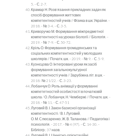
5. – С. 2-7.
Крамар Н. Розв'язання прикладних задач як
спосіб формування життєвих
компетентностей учнів // Фізика в шк. України. –
2018. – № 3-4. – С. 3-5.
Криворучко М. Формування міжпредметної
компетентності на уроках біології // Біологія. –
2019. – № 7-9. – С. 50-72.
Кріль О. Формування громадянських та
соціальних компетентностей у молодших
школярів // Початк. шк. – 2019. – № 9. – С. 5-9.
Кузнєцова О. Інтегровані уроки як засіб
формування загальнокультурної
компетентності учнів // Зарубіжна літ. в шк. –
2018.- № 21/22. – С. 3-23.
Лобанчук О. Роль анімації у формуванні
компететностей особистості в початковій
школа / О. Лобанчук, Н. Чембержі // Початк. шк. –
2018. – № 11. – С. 47-51
Луговий В. І. Закон базисної організації
компетентності / В. І. Луговий,
О. М. Слюсаренко, Ж. В. Таланова // Педагогіка і
психологія. – 2017. – № 4 (97). – С. 14-30. –
Бібліогр.: 37 назв.
Луговий В. І. Ціннісно-орієнтаційні