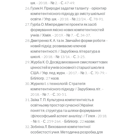
шк. – 2018. – № 2. – С. 47-49.
Гузик Н. Природні задатки таланту – орієнтир
компетентнісного підходу до змісту шкільної
освіти // Упр. шк. – 2018. – № 22/24. – С. 78-91.
Гурба О. Міжпредметні проекти як засіб
формування якісно нових компетентностей
учнів // Хімія. – 2019. – № 7. – С. 34-37.
Дмитренко К. А. та ін. Звичайні форми роботи –
новий підхід: розвиваємо ключові
компетентності // Зарубіжна література в
школі. – 2018. – № 13/14. – С. 3-25.
Журба К. О. Досвід виховання смисложиттєвих
цінностей в учнів основної і старшої школи в
США // Укр. пед. журн. – 2017. – № 3. – С. 70-79. –
Бібліогр.: 27 назв.
Журило І. 6 технологій. Стратегія
компетентнісного підходу // Зарубіжна літ. –
2018. – № 7. – С. 30-51.
Заїка Т. П. Культурна компетентність в
освітньому просторі сучасної України:
поняття, структура та шляхи формування
(філософський аспект аналізу) // Гілея .- 2018.
– № 8. – С. 259-264. – Бібліогр.: 22 назви.
Зобніна Л. Виховання компетентної
особистості учня. Методична розробка для