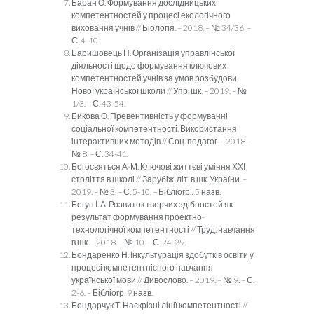
Баран О. Формування дослідницьких
компетентностей у процесі екологічного
виховання учнів // Біологія. – 2018. – № 34/36. –
С. 4-10.
Баришовець Н. Організація управлінської
діяльності щодо формування ключових
компетентностей учнів за умов розбудови
Нової української школи // Упр. шк. – 2019. – №
1/3. – С. 43-54.
Бикова О. Превентивність у формуванні
соціальної компетентності. Використання
інтерактивних методів // Соц. педагог. – 2018. –
№ 8. – С. 34-41.
Богосвяться А-М. Ключові життєві уміння ХХІ
століття в школі // Зарубіж. літ. в шк. України. –
2019. – № 3. – С. 5-10. – Бібліогр.: 5 назв.
Богун І. А. Розвиток творчих здібностей як
результат формування проектно-
технологічної компетентності // Труд. навчання
в шк. – 2018. – № 10. – С. 24-29.
Бондаренко Н. Інкультурація здобутків освіти у
процесі компетентнісного навчання
української мови // Дивослово. – 2019. – № 9. – С.
2-6. – Бібліогр. 9 назв.
Бондарчук Т. Наскрізні лінії компетентності //