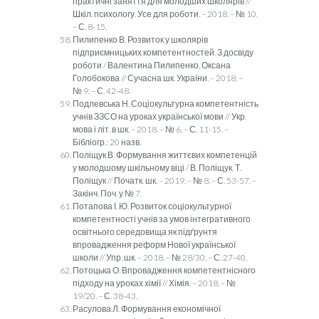
практичні заняття для молодших школярів //
Шкіл. психологу. Усе для роботи. – 2018. – № 10.
– С. 8-15.
Пилипенко В. Розвиток у школярів
підприємницьких компетентностей. З досвіду
роботи / Валентина Пилипенко, Оксана
Голобокова // Сучасна шк. України. – 2018. –
№ 9. – С. 42-48.
Подлевська Н. Соціокультурна компетентність
учнів ЗЗСО на уроках української мови // Укр.
мова і літ. в шк. – 2018. – № 6. – С. 11-15. –
Бібліогр.: 20 назв.
Поліщук В. Формування життєвих компетенцій
у молодшому шкільному віці / В. Поліщук, Т.
Поліщук // Початк. шк. – 2019. – № 8. – С. 53-57. –
Закінч. Поч. у № 7.
Потапова І. Ю. Розвиток соціокультурної
компетентності учнів за умов інтегративного
освітнього середовища як підґрунтя
впровадження реформ Нової української
школи // Упр. шк. – 2018. – № 28/30. – С. 27-40.
Потоцька О. Впровадження компетентнісного
підходу на уроках хімії // Хімія. – 2018. – №
19/20. – С. 38-43.
Расулова Л. Формування економічної