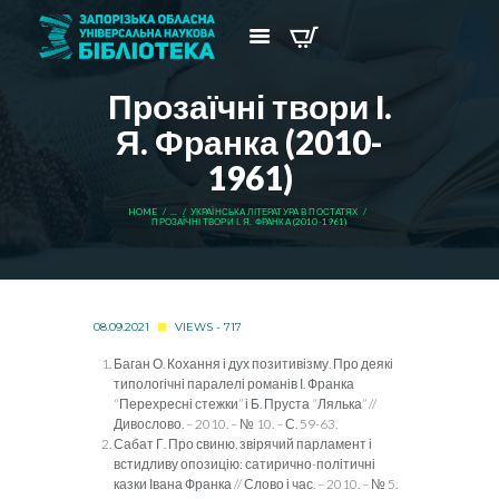
Прозаїчні твори І.
Я. Франка (2010-
1961)
HOME
...
УКРАЇНСЬКА ЛІТЕРАТУРА В ПОСТАТЯХ
ПРОЗАЇЧНІ ТВОРИ І. Я. ФРАНКА (2010-1961)
08.09.2021
VIEWS - 717
Баган О. Кохання і дух позитивізму. Про деякі
типологічні паралелі романів І. Франка
“Перехресні стежки” і Б. Пруста “Лялька” //
Дивослово. – 2010. – № 10. – С. 59-63.
Сабат Г. Про свиню, звірячий парламент і
встидливу опозицію: сатирично-політичні
казки Івана Франка // Слово і час. – 2010. – № 5.