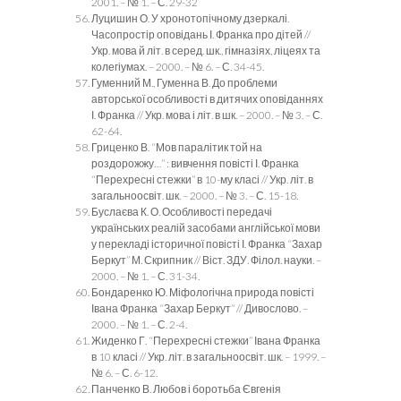
2001. – № 1. – С. 29-32
Луцишин О. У хронотопічному дзеркалі.
Часопростір оповідань І. Франка про дітей //
Укр. мова й літ. в серед. шк., гімназіях, ліцеях та
колегіумах. – 2000. – № 6. – С. 34-45.
Гуменний М., Гуменна В. До проблеми
авторської особливості в дитячих оповіданнях
І. Франка // Укр. мова і літ. в шк. – 2000. – № 3. – С.
62-64.
Гриценко В. “Мов паралітик той на
роздорожжу…” : вивчення повісті І. Франка
“Перехресні стежки” в 10-му класі // Укр. літ. в
загальноосвіт. шк. – 2000. – № 3. – С. 15-18.
Буслаєва К. О. Особливості передачі
українських реалій засобами англійської мови
у перекладі історичної повісті І. Франка “Захар
Беркут” М. Скрипник // Віст. ЗДУ. Філол. науки. –
2000. – № 1. – С. 31-34.
Бондаренко Ю. Міфологічна природа повісті
Івана Франка “Захар Беркут” // Дивослово. –
2000. – № 1. – С. 2-4.
Жиденко Г. “Перехресні стежки” Івана Франка
в 10 класі // Укр. літ. в загальноосвіт. шк. – 1999. –
№ 6. – С. 6-12.
Панченко В. Любов і боротьба Євгенія