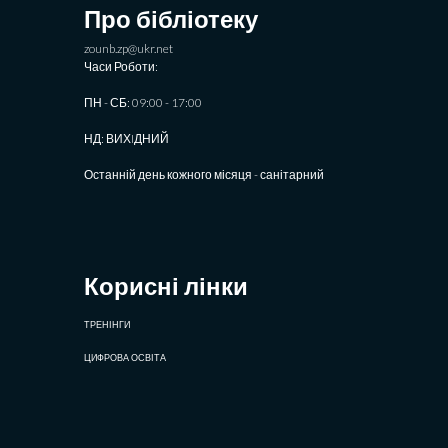
Про бібліотеку
zounb.zp@ukr.net
Часи Роботи:
ПН - СБ: 09:00 - 17:00
НД: ВИХIДНИЙ
Останній день кожного місяця - санітарний
Корисні лінки
ТРЕНІНГИ
ЦИФРОВА ОСВІТА