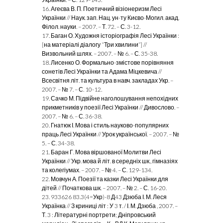
16. Агеєва В. П. Поетичний візіонеризм Лесі
Українки // Наук. зап. Нац. ун-ту Києво-Могил. акад.
Філол. науки. – 2007. – Т. 72. – С. 3-12.
17. Баган О. Художня історіографія Лесі Українки :
[на матеріалі діалогу “Три хвилини”] //
Визвольний шлях. – 2007. – № 6. – С. 35-38.
18. Лисенко О. Формально-змістове порівняння
сонетів Лесі Українки та Адама Міцкевича //
Всесвітня літ. та культура в навч. закладах Укр. –
2007. – № 7. – С. 10-12.
19. Сачко М. Підвійне наголошування непохідних
прикметників у поезії Лесі Українки // Дивослово. –
2007. – № 6. – С. 36-38.
20. Гнатюк І. Мова і стиль науково-популярних
праць Лесі Українки // Урок української. – 2007. – №
5. – С. 34-38.
21. Баран Г. Мова віршованої Молитви Лесі
Українки // Укр. мова й літ. в середніх шк., гімназіях
та колегіумах. – 2007. – № 4. – С. 129-134.
22. Мовчун А. Поезії та казки Лесі Українки для
дітей // Початкова шк. – 2007. – № 2. – С. 16-20.
23. 933626 83.3(4=Укр)-8 Д43 Дзюба І. М. Леся
Українка // З криниці літ : У 3 т. / І. М. Дзюба , 2007. –
Т. 3 : Літературні портрети; Дніпровський