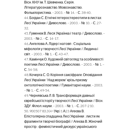
Вісн. КНУ ім. Т. Шевченка. Серія.
Літературознавство. Мовознавство.
Фольклористика. – 2003. – № 14. –
С. 38-40.
44. Богдан С. Етнічні гетеростереотипи в листах
Лесі Українки // Дивослово. – 2003. – № 10. – С. 27-
32.
45. Гуменюк В. Леся Українка і театр // Дивослово. –
2003. – № 2. – С. 14-17.
46. Ангелова А. Лідер і натовп : Соціальна
міфологія у творчості Лесі Українки // Людина і
світ. – 2003. – № 1. – С. 43-47.
47. Камінчук О. Художній світогляд та особливості
поетики Лесі Українки // Дивослово. – 2003. – № 1. –
С. 54-58.
48. Кочерга С. О. Коріння саксіфраги. Оповідання
Лесі Українки “Над морем” крізь призму
онтологічної поетики // Гуманітарні науки. – 2003.
– № 1. –
С. 49-54.
49. Чернявська Л. В. Трансформація давньої
єврейської історії у творчості Лесі Українки // Вісн.
ЗДУ. Філол. науки. – 2003. – № 1. – С. 207-210.
50. 900507 83.3(4=Укр)1 А23 Агеєва В.
Епістолярна спадщина Лесі Українки : листи як
фрагменти творчої біографії // Агеєва В. Жіночий
простір : феміністичний дискурс українського