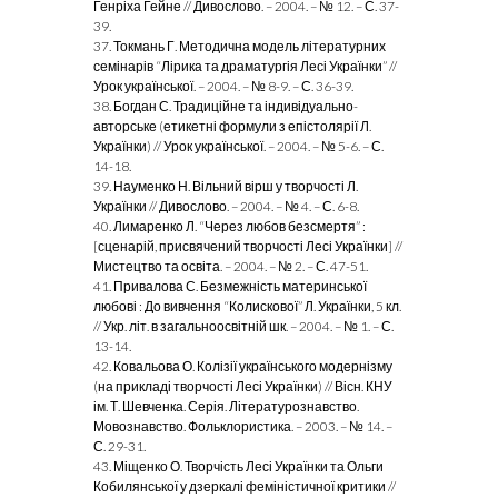
Генріха Гейне // Дивослово. – 2004. – № 12. – С. 37-
39.
37. Токмань Г. Методична модель літературних
семінарів “Лірика та драматургія Лесі Українки” //
Урок української. – 2004. – № 8-9. – С. 36-39.
38. Богдан С. Традиційне та індивідуально-
авторське (етикетні формули з епістолярії Л.
Українки) // Урок української. – 2004. – № 5-6. – С.
14-18.
39. Науменко Н. Вільний вірш у творчості Л.
Українки // Дивослово. – 2004. – № 4. – С. 6-8.
40. Лимаренко Л. “Через любов безсмертя” :
[сценарій, присвячений творчості Лесі Українки] //
Мистецтво та освіта. – 2004. – № 2. – С. 47-51.
41. Привалова С. Безмежність материнської
любові : До вивчення “Колискової” Л. Українки, 5 кл.
// Укр. літ. в загальноосвітній шк. – 2004. – № 1. – С.
13-14.
42. Ковальова О. Колізії українського модернізму
(на прикладі творчості Лесі Українки) // Вісн. КНУ
ім. Т. Шевченка. Серія. Літературознавство.
Мовознавство. Фольклористика. – 2003. – № 14. –
С. 29-31.
43. Міщенко О. Творчість Лесі Українки та Ольги
Кобилянської у дзеркалі феміністичної критики //