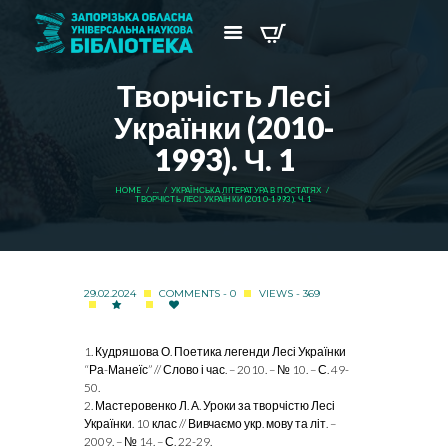
Творчість Лесі
Українки (2010-
1993). Ч. 1
HOME
...
УКРАЇНСЬКА ЛІТЕРАТУРА В ПОСТАТЯХ
ТВОРЧІСТЬ ЛЕСІ УКРАЇНКИ (2010-1993). Ч. 1
29.02.2024
COMMENTS - 0
VIEWS - 369
1. Кудряшова О. Поетика легенди Лесі Українки
“Ра-Манеїс” // Слово і час. – 2010. – № 10. – С. 49-
50.
2. Мастеровенко Л. А. Уроки за творчістю Лесі
Українки. 10 клас // Вивчаємо укр. мову та літ. –
2009. – № 14. – С. 22-29.