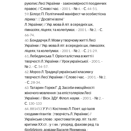
рукопис Лесі Українки – закономірності поодинчих
правок) // Слово і час. – 2001. – № 4. – С. 44-51.
59. Білоус П. Політичний маніфест чи особистісна
лірика? : [“Досвітні вогні”
Л. Українки] // Укр. мова й літ. в середніх шк.,
гімназіях, ліцеях, та колегіумах. – 2001. – № 2. – С.
66-74.
60. Бондарчук Л. Мови у творчому житті Лесі
Українки // Укр. мова й літ. в середніх шк., гімназіях,
ліцеях, та колегіумах. – 2001. – № 2. – С. 21-29.
61. Лебединська Т. Орієнталістика в житті і
творчості Л. Українки // Урок української. – 2001. –
№ 2. – С. 54-57.
62. Мороз Л. Традиції української класики у
творчості Лесі Українки // Слово і час. – 2001. – № 2.
– С. 28-34.
63. Татарин-Горюк Г. Д. Засоби емоційності
жіночого мовлення (за епістолярієм Лесі
Українки) // Вісн. ЗДУ. Філол. науки. – 2001. – № 2. –
С. 130-133
64. 881453 У У45 Костенко Л. Поет, що ішов
сходами гігантів : [творчість
Л. Українки] //
Українське слово : хрестоматія укр. літ. та літ.
критики ХХ ст. : у 4 кн. / упоряд., фахове ред. та
біобібліогр. довідки Василя Яременка. :