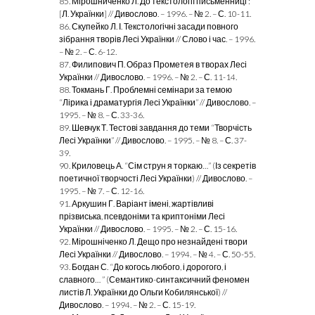
85. Мірошниченко Л. До текстології письменниці :
[Л. Українки] // Дивослово. – 1996. – № 2. – С. 10-11.
86. Скупейко Л. І. Текстологічні засади повного
зібрання творів Лесі Українки // Слово і час. – 1996.
– № 2. – С. 6-12.
87. Филипович П. Образ Прометея в творах Лесі
Українки // Дивослово. – 1996. – № 2. – С. 11-14.
88. Токмань Г. Проблемні семінари за темою
“Лірика і драматургія Лесі Українки” // Дивослово. –
1995. – № 8. – С. 33-36.
89. Шевчук Т. Тестові завдання до теми “Творчість
Лесі Українки” // Дивослово. – 1995. – № 8. – С. 37-
39.
90. Криловець А. “Сім струн я торкаю…” (Із секретів
поетичної творчості Лесі Українки) // Дивослово. –
1995. – № 7. – С. 12-16.
91. Аркушин Г. Варіант імені, жартівливі
прізвиська, псевдоніми та криптоніми Лесі
Українки // Дивослово. – 1995. – № 2. – С. 15-16.
92. Мірошніченко Л. Дещо про незнайдені твори
Лесі Українки // Дивослово. – 1994. – № 4. – С. 50-55.
93. Богдан С. “До когось любого, і дорогого, і
славного… ” (Семантико-синтаксичний феномен
листів Л. Українки до Ольги Кобилянської) //
Дивослово. – 1994. – № 2. – С. 15-19.