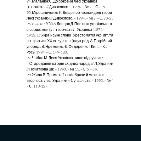
94. Маланюк Є. До роковин Лесі Українки :
[творчість] // Дивослово. – 1994. –
№ 2. – С. 3-5.
95. Мірошниченко Л. Дещо про незнайдені твори
Лесі Українки // Дивослово. – 1994. – № 2. – С. 20-23.
96. 824367 У У45 Донцов Д. Поетика українського
рісорджіменту : [творчість
Л. Українки (1871-
1913)] // Українське слово : хрестоматія укр. літ. та
літ. критики ХХ ст. : у 3 кн. / [наук. ред. А. Погрібний ;
упоряд.: В. Яременко, Є. Федоренко]. Кн. 1. – К. :
Рось, 1994. – С. 149-183.
97. Чабан М. Леся Українка пише підручник :
[“Стародавня історія східних народів” Л. Українки]
// Початкова шк. – 1993. – № 11. – С. 57-59.
98. Жила В. Прометеївські образи й мотиви в
творчості Лесі Українки // Сучасність. – 1993. – № 4.
– С. 118-127.