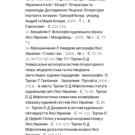
Українки в Італії // Кочур Г. Література та
переклади. Дослідження. Рецензії. Літературні
портрети. Інтерв’ю / Григорій Кочур ; упоряд.
Андрій та Марія Кочури , 2008. – Т. 1. – К. :
Смолоскип. – С. 254-256.
13. Михайляк У. Філософія художнього образу
Лесі Українки // Мандрівець. – 2008. – № 6. – С. 75-
79.
14. Мірошниченко Л. Невідомі автографи Лесі
Українки // Слово і час. – 2008. – № 1. – С. 72-78.
15. 947727 83.3(4=Укр) Т87 Турган О. Д.
Універсальні категорії в системі літературного
твору (модерністська та постмодерна
світоглядно-художні парадигми) : монографія / О.
Турган, Т. Гребенюк. – Запоріжжя : Просвіта, 2008. –
292 с. – Із змісту: Турган О. Д. Міфологема статуї в
художньому світі Лесі Українки. – С. 76-85 ; Турган
О. Д. Міфопоетична семантика зооморфних
образів у художній системі Лесі Українки. – С. 85-
94 ; Турган О. Д. Дзеркало в системі художнього
світовідчуття Лесі Українки. – С. 94-112 ; Турган О.
Д. Орфей і Геліос у концепції неоромантизму у
Лесі Українки. – С. 112-129 ; Турган О. Д.
Міфологема долі в поетичному космосі Лесі
Українки. – С. 129-143.