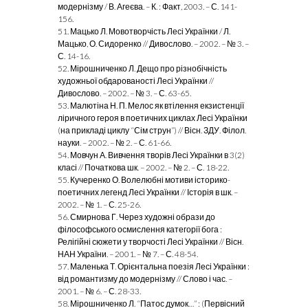
модернізму / В. Агеєва. – К. : Факт, 2003. – С. 141-
156.
51. Мацько Л. Мовотворчість Лесі Українки / Л.
Мацько, О. Сидоренко // Дивослово. – 2002. – № 3. –
С. 14-16.
52. Мірошниченко Л. Дещо про різнобічність
художньої обдарованості Лесі Українки //
Дивослово. – 2002. – № 3. – С. 63-65.
53. Малютіна Н. П. Мелос як втілення екзистенції
ліричного героя в поетичних циклах Лесі Українки
(на прикладі циклу “Сім струн”) // Вісн. ЗДУ. Філол.
науки. – 2002. – № 2. – С. 61-66.
54. Мовчун А. Вивчення творів Лесі Українки в 3(2)
класі // Початкова шк. – 2002. – № 2. – С. 18-22.
55. Кучеренко О. Волелюбні мотиви історико-
поетичних легенд Лесі Українки // Історія в шк. –
2002. – № 1. – С. 25-26.
56. Смирнова Г. Через художні образи до
філософського осмислення категорії бога :
Релігійні сюжети у творчості Лесі Українки // Вісн.
НАН України. – 2001. – № 7. – С. 48-54.
57. Маленька Т. Орієнтальна поезія Лесі Українки :
від романтизму до модернізму // Слово і час. –
2001. – № 6. – С. 28-33.
58. Мірошниченко Л. “Патос думок…” : (Первісний