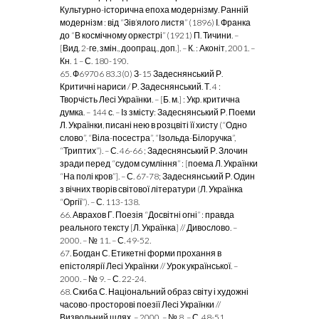
Культурно-історична епоха модернізму. Ранній
модернізм : від “Зів’ялого листя” (1896) І. Франка
до “В космічному оркестрі” (1921) П. Тичини. –
[Вид. 2-ге, змін., доопрац., доп.]. – К. : Аконіт, 2001. –
Кн. 1 – С. 180-190.
65. Ф69706 83.3(0) З-15 Задеснянський Р.
Критичні нариси / Р. Задеснянський. Т. 4 :
Творчість Лесі Українки. – [Б. м.] : Укр. критична
думка. – 144 с. – Із змісту: Задеснянський Р. Поеми
Л. Українки, писані нею в розцвіті її хисту (“Одно
слово”, “Віла-посестра”, “Ізольда-Білоручка”,
“Триптих”). – С. 46-66 ; Задеснянський Р. Злочин
зради перед “судом сумління” : [поема Л. Українки
“На полі кров”]. – С. 67-78; Задеснянський Р. Один
з вічних творів світової літератури (Л. Українка
“Оргії”). – С. 113-138.
66. Аврахов Г. Поезія “Досвітні огні” : правда
реального тексту [Л. Українка]
// Дивослово. –
2000. – № 11. – С. 49-52.
67. Богдан С. Етикетні форми прохання в
епістолярії Лесі Українки // Урок української. –
2000. – № 9. – С. 22-24.
68. Скиба С. Національний образ світу і художні
часово-просторові поезії Лесі Українки //
Визвольний шлях. – 2000. – № 8. – С. 48-51.