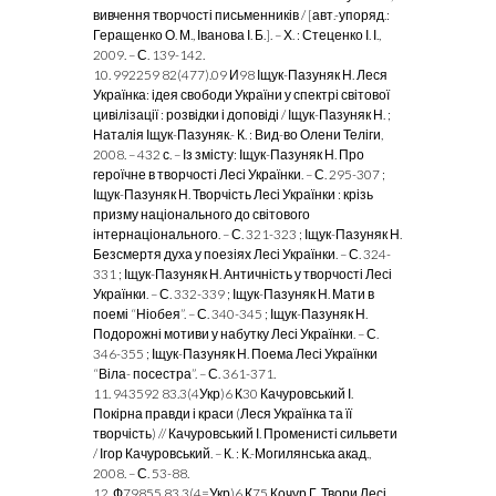
вивчення творчості письменників / [авт.-упоряд.:
Геращенко О. М., Іванова І. Б.]. – Х. : Стеценко І. І.,
2009. – С. 139-142.
10. 992259 82(477).09 И98 Іщук-Пазуняк Н. Леся
Українка: ідея свободи України у спектрі світової
цивілізації : розвідки і доповіді / Іщук-Пазуняк Н. ;
Наталія Іщук-Пазуняк.- К. : Вид-во Олени Теліги,
2008. – 432 с. – Із змісту: Іщук-Пазуняк Н. Про
героїчне в творчості Лесі Українки. – С. 295-307 ;
Іщук-Пазуняк Н. Творчість Лесі Українки : крізь
призму національного до світового
інтернаціонального. – С. 321-323 ; Іщук-Пазуняк Н.
Безсмертя духа у поезіях Лесі Українки. – С. 324-
331 ; Іщук-Пазуняк Н. Античність у творчості Лесі
Українки. – С. 332-339 ; Іщук-Пазуняк Н. Мати в
поемі “Ніобея”. – С. 340-345 ; Іщук-Пазуняк Н.
Подорожні мотиви у набутку Лесі Українки. – С.
346-355 ; Іщук-Пазуняк Н. Поема Лесі Українки
“Віла- посестра”. – С. 361-371.
11. 943592 83.3(4Укр)6 К30 Качуровський І.
Покірна правди і краси (Леся Українка та її
творчість) // Качуровський І. Променисті сильвети
/ Ігор Качуровський. – К. : К.-Могилянська акад.,
2008. – С. 53-88.
12. Ф79855 83.3(4=Укр)6 К75 Кочур Г. Твори Лесі