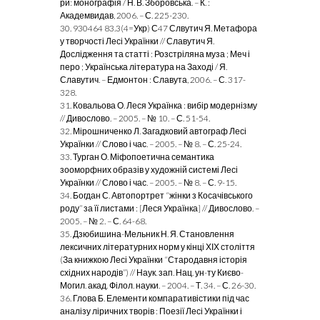
ри: монографія / Н. В. Зборовська. – К. :
Академвидав, 2006. – С. 225-230.
30. 930464 83.3(4=Укр) С47 Слвутич Я. Метафора
у творчості Лесі Українки
// Славутич Я.
Дослідження та статті : Розстріляна муза ; Меч і
перо ; Українська література на Заході / Я.
Славутич. – Едмонтон : Славута, 2006. – С. 317-
328.
31. Ковальова О. Леся Українка : вибір модернізму
// Дивослово. – 2005. –
№ 10. – С. 51-54.
32. Мірошниченко Л. Загадковий автограф Лесі
Українки // Слово і час. – 2005. – № 8. – С. 25-24.
33. Турган О. Міфопоетична семантика
зооморфних образів у художній системі Лесі
Українки // Слово і час. – 2005. – № 8. – С. 9-15.
34. Богдан С. Автопортрет “жінки з Косачівського
роду” за її листами : [Леся Українка] // Дивослово. –
2005. – № 2. – С. 64-68.
35. Дзюбишина-Мельник Н. Я. Становлення
лексичних літературних норм у кінці ХІХ століття
(За книжкою Лесі Українки “Стародавня історія
східних народів”) // Наук. зап. Нац. ун-ту Києво-
Могил. акад. Філол. науки. – 2004. – Т. 34. – С. 26-30.
36. Глова Б. Елементи компаративістики під час
аналізу ліричних творів : Поезії Лесі Українки і