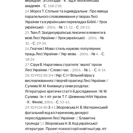
меридіан ; Зі спогадів. – К. : ВД К-Могилянська
академія. – С. 168-218.
24. Мороз Т. Спільне та індивідуальне : Про явища
паралельного слововживання у творах Лесі
Українки та в українських перекладах Біблії // Урок
української. – 2006. – № 11-12. – С. 28-31.
25. Ткач Л. Західноукраїнські лексичні елементи в
мові Лесі Українки // Урок української. – 2006. – №
10. – С. 29-34.
26. Гнатюк І. Мова і стиль науково-популярних
праць Лесі Українки // Укр. мова. – 2006. – № 4. – С.
18-24.
27. Сірук В. Наративна стратегія “малої” прози
Лесі Українки // Слово і час. – 2006. – № 2. – С. 8-14.
28. 929932 83.3(4=Укр) С89 Вільний вірш у
висловлюваннях і творчій практиці Лесі Українки //
Сулима М. М. Книжиця у семи розділах :
Літературно-критичні статті й дослідження / М. М.
Сулима / Ін-т літ-ри ім. Т. Г. Шевченка НАН України.
– К. : Фенікс, 2006. – С. 53-61.
29. 929134 83 З-41 Зборовська Н. В. Материнський
фатальний код в істеричному дискурсі
переслідування Лесі Українки : [“Блакитна
троянда”] // Зборовська Н. В. Код української
літератури : Проект психоісторії новітньої укр. літ-