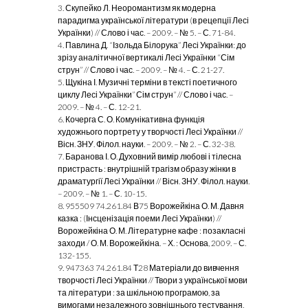
3. Скупейко Л. Неоромантизм як модерна
парадигма української літератури (в рецепції Лесі
Українки) // Слово і час. – 2009. – № 5. – С. 71-84.
4. Павлина Д. “Ізольда Білорука” Лесі Українки: до
зрізу аналітичної вертикалі Лесі Українки “Сім
струн” // Слово і час. – 2009. – № 4. – С. 21-27.
5. Щукіна І. Музичні терміни в тексті поетичного
циклу Лесі Українки” Сім струн” // Слово і час. –
2009. – № 4. – С. 12-21.
6. Кочерга С. О. Комунікативна функція
художнього портрету у творчості Лесі Українки //
Вісн. ЗНУ. Філол. науки. – 2009. – № 2. – С. 32-38.
7. Баранова І. О. Духовний вимір любові і тілесна
пристрасть : внутрішній трагізм образу жінки в
драматургії Лесі Українки // Вісн. ЗНУ. Філол. науки.
– 2009. – № 1. – С. 10-15.
8. 955509 74.261.84 В75 Ворожейкіна О. М. Давня
казка : (Інсценізація поеми Лесі Українки) //
Ворожейкіна О. М. Літературне кафе : позакласні
заходи / О. М. Ворожейкіна. – Х. : Основа, 2009. – С.
132-155.
9. 947363 74.261.84 Т28 Матеріали до вивчення
творчості Лесі Українки // Твори з української мови
та літератури : за шкільною програмою, за
вимогами незалежного зовнішнього тестування,