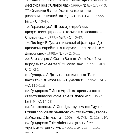
Лесі Українки // Слово і час.- 1999. – № 8. – С. 37-43.
77. Скупейко Л. Леся Українка і фемінізм :
[неофеміністичний погляд] // Слово і час. – 1999. –
№ 8. – С. 43-47.
78. Герасимчук Л. Штрихи до проблеми
профетизму : [пророк в творчості
Л. Українки] //
Слово і час. – 1999. – № 7. – С. 45-47.
79. Поліщук Я. Туга за читачем і міф автора : До
проблеми сприйняття творчості Лесі Українки //
Дивослово. – 1998. – № 4. – С. 8-11.
80. Варварцев М. Остап Вишня і Леся Українка
перед читачами Італії // Слово і час. – 1997. – № 9. –
С. 24-26.
81. Гулицька А. До питання символіки “Віли-
посестри” [Л. Українки] // Сучасність. – 1996. – № 9.
– С. 111-116.
82. Гундорова Т. Леся Українка : християнство-
екзистенціалізм-фемінізм // Слово і час. – 1996. –
№ 8-9. – С. 19-28.
83. Брюховецька Л. Сповідь неуярмленої душі :
Етичні проблеми раннього християнства у творах
Л. Українки // Вітчизна. – 1996. – № 7/8. – С. 116-119.
84. Гундорова Т. Феміністична утопія Лесі
Українки // Сучасність. – 1996. –
№ 5. – С. 89-96.