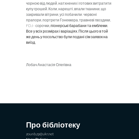
чорною від людей, натхнених і готових витратити
купу грошей. Коли, нарешті, впали тканини, що
закривали вітрини, усі побачили: червоні
прапори, портрети Гонеккера, травневі гвоздики,
FDJ
– сорочки
, піонерські барабани та емблеми.
Все у всіх розмірах і варіаціях. Після цього в той
же день у посольство були подані сім заявок на
виїзд.
Лобач Анастасія Олегівна
Про бібліотеку
zounb.zp@ukr.net