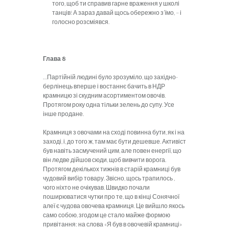
того, щоб ти справив гарне враження у школі
танців! А зараз давай щось обережно з’їмо, – і
голосно розсміявся.
Глава 8
…
Партійній людині було зрозуміло, що західно-
берлінець вперше і востаннє бачить в НДР
крамницю зі скудним асортиментом овочів.
Протягом року одна тільки зелень до супу. Усе
інше продане.
Крамниця з овочами на сході повинна бути, як і на
заході, і, до того ж, там має бути дешевше. Активіст
був навіть засмучений цим, але повен енергії, що
він ледве дійшов сюди, щоб вивчити ворога.
Протягом декількох тижнів в старій крамниці був
чудовий вибір товару. Звісно, щось трапилось ,
чого ніхто не очікував. Швидко почали
поширюватися чутки про те, що в кінці Сонячної
алеї є чудова овочева крамниця. Це вийшло якось
само собою, згодом це стало майже формою
привітання: на слова «Я був в овочевій крамниці»