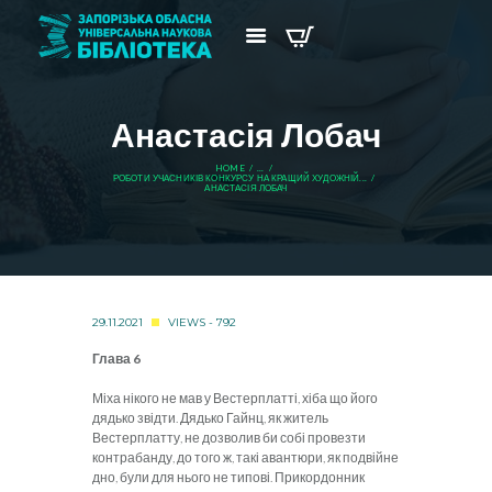
Анастасія Лобач
HOME
...
РОБОТИ УЧАСНИКІВ КОНКУРСУ НА КРАЩИЙ ХУДОЖНІЙ...
АНАСТАСІЯ ЛОБАЧ
29.11.2021
VIEWS - 792
Г
лава 6
Міха нікого не мав у Вестерплатті, хіба що його
дядько звідти. Дядько Гайнц, як житель
Вестерплатту, не дозволив би собі провезти
контрабанду, до того ж, такі авантюри, як подвійне
дно, були для нього не типові. Прикордонник