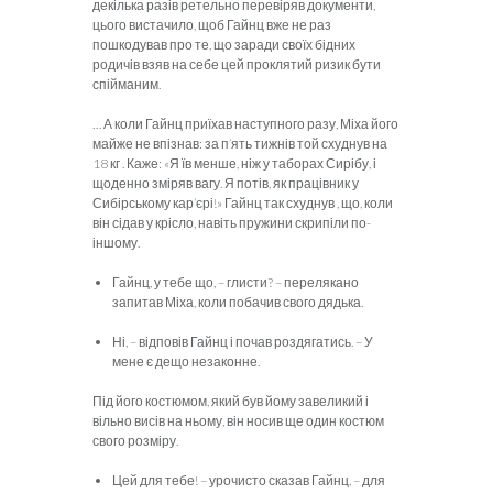
декілька разів ретельно перевіряв документи,
цього вистачило, щоб Гайнц вже не раз
пошкодував
про те, що заради своїх бідних
родичів взяв на себе цей проклятий ризик бути
спійманим.
…
А коли Гайнц приїхав наступного разу, Міха
його
майже не впізнав: за п’ять тижнів той схуднув на
18 кг . Каже: «Я їв менше, ніж у таборах Сирібу, і
щоденно зміряв вагу. Я потів, як працівник у
Сибірському кар’єрі!»
Гайнц
так схуднув , що, коли
він сідав у крісло, навіть пружини скрипіли по-
іншому.
Гайнц
, у тебе що, – глисти? – перелякано
запитав Міха, коли побачив свого дядька.
Ні, – відповів
Гайнц
і почав роздягатись. – У
мене є дещо незаконне.
Під його костюмом, який був йому завеликий і
вільно висів на ньому, він носив ще один костюм
свого розміру.
Цей для тебе! – урочисто сказав
Гайнц
, – для