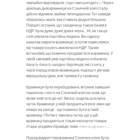
звичайно відповідали «І що там сьогодні є?». Через
декілька днів крамниця на Сонячній алеї стала
дійсно відомою, майже легендарною. Тут завжди
збиралась черга, яка ставала дедалі більшою.
Перше і останнє, що західенець також бачив в
НДР, була дуже-дуже довга черга… Ні, не так це
собі уявляла партійна людина. Він одразу
наказав закрити крамницю, а потім замислився,
які товари існують виключно в НДР. Так він
встановив, що повинно продаватися в крамниці. У
своїй сміливій уяві партійна людина побачила
багато-багато західно-берлінців, які стоять у
черзі перед новою крамницею. Нарешті, він мав
вирішальну ідею, але тримав її у таємниці.
Крамниця була перебудована, вітрини завішані
тканиною, і ніхто на Сонячній алеї не знав, що
може завітати до неї. Звісно, ходила ціла купа
чуток. Крамниця, у якій продаються речі, яких ще
немає на заході – що повинно бути в такій
крамниці? Потім з`явилась чутка, що у цій
крамниці продаються тільки експортні товари:
гітари, різдвяні піраміди, пиво «
Wernesgr
ü
ner
» …
Перед відкриттям крамниці Сонячна алея була