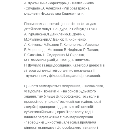
А. Лукса«Нічна «коректура», В. Железникова
«Опудало», А. Алексина «Мій брат грає на
кларнеті», «Божевільна Євдокія» та ін.
Про морально-етичні цінності в повістях для
дітей вели мову Г. Бандура, Р. Бойцун, Я. Гоян,
А. Гурбанська,Л. Даниленко, В. Дончик,
М. Жулинський, С. Іванюк, П. Кириченко,
Л. Кіліченко, А. Козлов, П. Кононенко, І. Маценко,
В. Моренець, І. Мотяшов, В. Неділько, Р. Павлик,
Г. Сивокінь, Н. Сидоренко, М. Сиротюк,
М. Слабошпицький, А. Швець, А. Шпиталь,
Н. Шумило та інші дослідники. Категорія цінності в
літературі для дітей органічно поєднана з її
тлумаченням у філософії, педагогіці, психології.
Цінності закладаються як принцип, – і неважливо,
усвідомлені вони чи ні, – на основі будь-якого
знання, тим більше філософського. І ось коли в
процесі поступальної еволюції життєдіяльності
людей ці принципи піддаються об’єктивній і
суб’єктивній критиці ерозії і протесту, тоді і
виникає рефлексія не тільки першопричин
«переоцінки цінностей», але і сама проблема
цінності як предмет філософського пізнання і