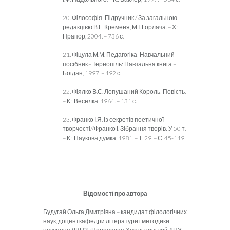
20. Філософія: Підручник / За загальною
редакцією В.Г. Кременя, М.І. Горлача. – Х.:
Прапор, 2004. – 736 с.
21. Фіцула М.М. Педагогіка: Навчальний
посібник.– Тернопіль: Навчальна книга –
Богдан, 1997. – 192 с.
22. Фіялко В.С. Лопушаний Король: Повість.
– К.: Веселка, 1964. – 131 с.
23. Франко І.Я. Із секретів поетичної
творчості//Франко І. Зібрання творів: У 50 т.
– К.: Наукова думка, 1981. – Т. 29. – С. 45-119.
Відомості про автора
Будугай Ольга Дмитрівна – кандидат філологічних
наук, доценткафедри літератури і методики