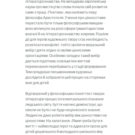
літературознавства. Не випадково європейська
наука про мистецтво слова почала свій розвиток
саме з праці «Поетика», яка належить перу
філософа Аристотеля. Учення про цінності вже
перестало бути тільки філософським явищем –
воно вплинуло на різні сфери гуманітаристики
взагалі й на літературознавство зокрема. Рушієм
дії для героїв художнього твору стає необхідність
розв’язати конфлікт, тобто зробити моральний
вибір і діяти згідно зі своїми ціннісними
орієнтаціями. Особливо складно такий вибір
дається підліткам, оскільки їхні життєві
переконання перебувають у стадії формування.
Тим складніше письменникам художньо
дослідити й зобразити цей процес на сторінках
книг для дітей.
Відтворений у філософських поняттях і творах
літератури процес інтелектуального пізнання
людського світу, буття наочно демонструє, що
ніколи не було і не буде неціннісного знання.
Людині не дано робити вибір між цінностями і не
цінностями. На запитання «Яким треба бути в
житті?» наймолодші герої та адресати прози для
дітей дошкільного й молодшого шкільного віку