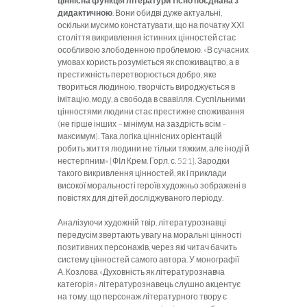
ціннісна функція літератури тісно поєднана з
дидактичною
. Вони обидві дуже актуальні,
оскільки мусимо констатувати, що на початку ХХІ
століття викривлення істинних цінностей стає
особливою злободенною проблемою. «В сучасних
умовах користь розуміється як споживацтво, а в
престижність перетворюється добро, яке
твориться людиною, творчість вироджується в
імітацію, моду, а свобода в свавілля. Суспільними
цінностями людини стає престижне споживання
(не гірше інших – мінімум, на заздрість всім –
максимум). Така логіка ціннісних орієнтацій
робить життя людини не тільки тяжким, але іноді й
нестерпним» [ФІл Крем. Горл, с. 521]. Зародки
такого викривлення цінностей, як і приклади
високої моральності героїв художньо зображені в
повістях для дітей досліджуваного періоду.
Аналізуючи художній твір, літературознавці
передусім звертають увагу на моральні цінності
позитивних персонажів, через які читач бачить
систему цінностей самого автора. У монографії
А. Козлова «Духовність як літературознавча
категорія» літературознавець слушно акцентує
на тому, що персонаж літературного твору є