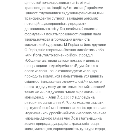
цінностей почала розвиватися і в річищі
трансценденталізації і суб’єктивізації проблеми.
Цінності тлумачилися як духовні феномени, вічні
трансцендентні сутності, закладені Богом як
потенційна довершеність у предмети
довколишнього світу. Так, особливий вплив на
формування понять про цінності людини мала
творча, наукова й громадська діяльність
мислителя й художника М. Реріха та його дружини
О. Реріх, які є творцями «Вчення живої етики» або
«Агні Йоги», тобто вогненної йоги. У розділі
«Община» цієї праці автори показали цінність
праці людини над свідомістю: «Вдумайтеся в
слово чоловік – воно означає дух чи чоло, що
проходить віками. Уся зміна втілень, уся цінність
свідомості виражена в одному слові. Чи можете
назвати другу мову, де житель втілений названий
таким же чином духовно? Мало виражають інші
мови ідею дії» [Агни Й, с. 220]. У відповідь на
риторичне запитання М. Реріха можемо сказати,
що в українській мові є слово «чоловік», що означає
«мужчина», хоч у російській мові «человек» означає
«людина». Цінностями в Агні Йозі є батьківщина,
земля, природа, дух, радість, краса, співпраця,
книга, мистецтво, справедливість, культура серця,