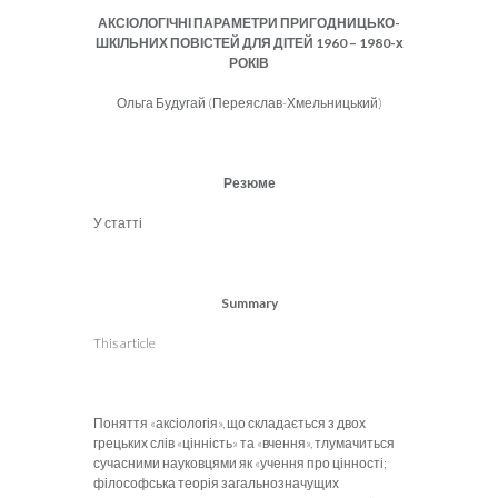
АКСІОЛОГІЧНІ ПАРАМЕТРИ ПРИГОДНИЦЬКО-
ШКІЛЬНИХ ПОВІСТЕЙ ДЛЯ ДІТЕЙ 1960 – 1980-х
РОКІВ
Ольга Будугай (Переяслав-Хмельницький)
Резюме
У статті
Summary
This article
Поняття «аксіологія», що складається з двох
грецьких слів «цінність» та «вчення», тлумачиться
сучасними науковцями як «учення про цінності;
філософська теорія загальнозначущих