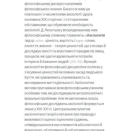
філософському дискурсі напрямків
філософського знання. Багато в чому це
пов’язано і з часом появи аксіології (друга
половина ХІХ сторіччя), і з історичними
обставинами, що обумовили необхідність
аксіології. Д. Леонтьєв у впорядкованому ним
філософському словнику тлумачить
: «Аксіологія
(від гр. axios– цінність, вартість і logos– слово,
поняття, вчення) – теорія цінностей, що з’ясовує й
досліджує якості та властивості предметів, явищ,
процесів, які здатні вдовольняти потреби,
інтереси й бажання людей» [45; 92]. Функція
аксіології як філософської дисципліни полягає у
з’ясуванні цінностей як певних засад людського
буття, які зумовлюють спрямованість та
мотивування життєдіяльності. Аксіологічні
мотиви притаманні всім філософським ученням,
особливо тим, які досліджували антропологічні і
моральні проблеми. Але як автономна галузь
філософських досліджень аксіології формується
лише у ХІХ-ХХ ст. Центральним пунктом
аксіологічної теорії є питання про природу і
можливості оцінок і оціночних суджень,
співвідношення в них елементів абсолютного й
відносного, об’єктивного й суб’єктивного,питання