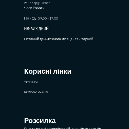
zounb.zp@ukr.net
Часи Роботи:
ПН - СБ: 09:00 - 17:00
НД: ВИХIДНИЙ
Останній день кожного місяця - санітарний
Корисні лінки
ТРЕНІНГИ
ЦИФРОВА ОСВІТА
Розсилка
Будьте в курсі останніх подій, анонсів та заходів