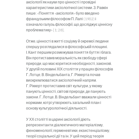
аксіології як науки про цінності і провідні
характеристики аксіологічної системи. З. Равкін
пише: «Поняття «аксіологія» було введено
французьким філософом П. Лапі (1902) і
означало галузь філософії, що досліджує ціннісну
проблематику» [1; 28].
Отже, цінності в житті соціуму й окремої людини
спершу розглядалися в філософській площині.
І. Кант першим розмежував поняття буття і блага.
Він протиставив моральність як свободу сфері
природи, що має коритися необхідності, законові.
У другій половині ХІХ століття у працях філософів
Г. Лотце, В. Віндельбанта, Г. Ріккерта почав
виокремлюватися аксіологічний напрям.
Г. Ріккерт протиставив світ культури, у якому
панують цінності, світові природи, де панують
закони. Г. Лотце, В. Віндельбант вважали цінності
нормами, котрі утворюють загальний план і
основу культурологічної діяльності.
У ХХ столітті в царині аксіології діють
репрезентанти діалектичного матеріалізму,
феноменології, герменевтики, екзистенціалізму,
теорії соціальної дії та ін. У цей період теорія