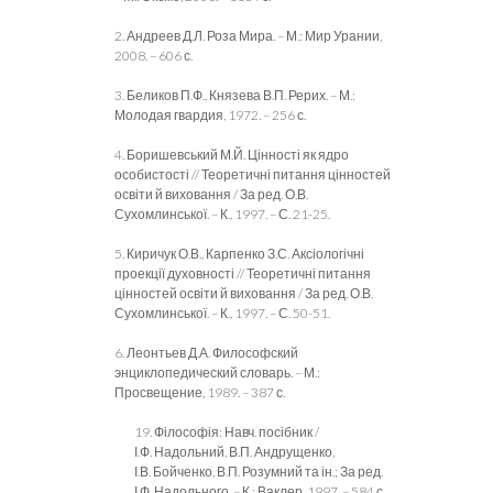
2. Андреев Д.Л. Роза Мира. – М.: Мир Урании,
2008. – 606 с.
3. Беликов П.Ф., Князева В.П. Рерих. – М.:
Молодая гвардия, 1972. – 256 с.
4. Боришевський М.Й. Цінності як ядро
особистості // Теоретичні питання цінностей
освіти й виховання / За ред. О.В.
Сухомлинської. – К., 1997. – С. 21-25.
5. Киричук О.В., Карпенко З.С. Аксіологічні
проекції духовності // Теоретичні питання
цінностей освіти й виховання / За ред. О.В.
Сухомлинської. – К., 1997. – С. 50-51.
6. Леонтьев Д.А. Философский
энциклопедический словарь. – М.:
Просвещение, 1989. – 387 с.
19. Філософія: Навч. посібник /
І.Ф. Надольний, В.П. Андрущенко,
І.В. Бойченко, В.П. Розумний та ін.; За ред.
І.Ф. Надольного. – К.: Ваклер, 1997. – 584 с.