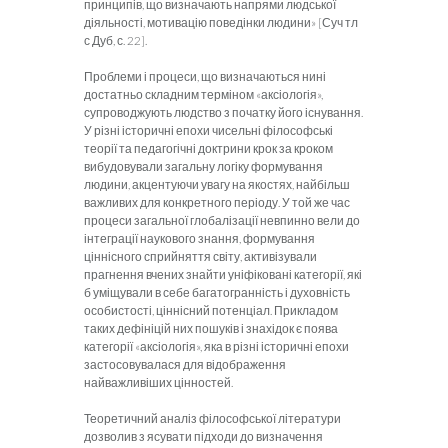
принципів, що визначають напрями людської
діяльності, мотивацію поведінки людини» [Суч тл
с Дуб, с. 22].
Проблеми і процеси, що визначаються нині
достатньо складним терміном «аксіологія»,
супроводжують людство з початку його існування.
У різні історичні епохи чисельні філософські
теорії та педагогічні доктрини крок за кроком
вибудовували загальну логіку формування
людини, акцентуючи увагу на якостях, найбільш
важливих для конкретного періоду. У той же час
процеси загальної глобалізації невпинно вели до
інтеграції наукового знання, формування
ціннісного сприйняття світу, активізували
прагнення вчених знайти уніфіковані категорії, які
б уміщували в себе багатогранність і духовність
особистості, ціннісний потенціал. Прикладом
таких дефініцій них пошуків і знахідок є поява
категорії «аксіологія», яка в різні історичні епохи
застосовувалася для відображення
найважливіших цінностей.
Теоретичний аналіз філософської літератури
дозволив з ясувати підходи до визначення