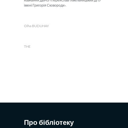
навчання ДВНЗ «Переяслав-Хмельницький ДПУ
імені Григорія Сковороди».
Olha BUDUHAY
THE
Про бібліотеку