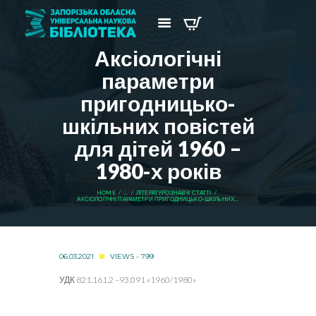
Аксіологічні
параметри
пригодницько-
шкільних повістей
для дітей 1960 –
1980-х років
HOME
...
ЛІТЕРАТУРОЗНАВЧІ СТАТТІ
АКСІОЛОГІЧНІ ПАРАМЕТРИ ПРИГОДНИЦЬКО-ШКІЛЬНИХ...
06.03.2021
VIEWS - 799
УДК 821.161.2 –93.091 «1960/1980»