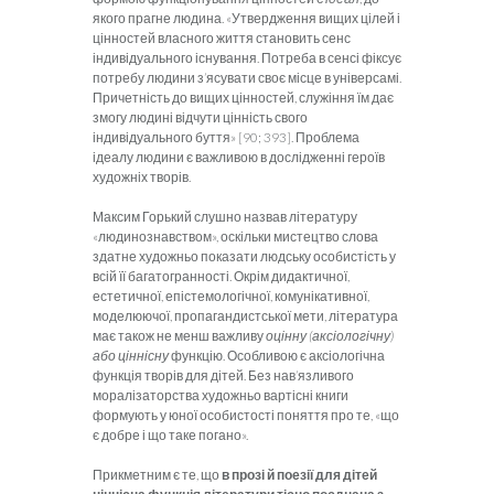
якого прагне людина. «Утвердження вищих цілей і
цінностей власного життя становить сенс
індивідуального існування. Потреба в сенсі фіксує
потребу людини з’ясувати своє місце в універсамі.
Причетність до вищих цінностей, служіння їм дає
змогу людині відчути цінність свого
індивідуального буття» [90; 393]. Проблема
ідеалу людини є важливою в дослідженні героїв
художніх творів.
Максим Горький слушно назвав літературу
«людинознавством», оскільки мистецтво слова
здатне художньо показати людську особистість у
всій її багатогранності. Окрім дидактичної,
естетичної, епістемологічної, комунікативної,
моделюючої, пропагандистської мети, література
має також не менш важливу
оцінну (аксіологічну)
або ціннісну
функцію. Особливою є аксіологічна
функція творів для дітей. Без нав’язливого
моралізаторства художньо вартісні книги
формують у юної особистості поняття про те, «що
є добре і що таке погано».
Прикметним є те, що
в прозі й поезії для дітей