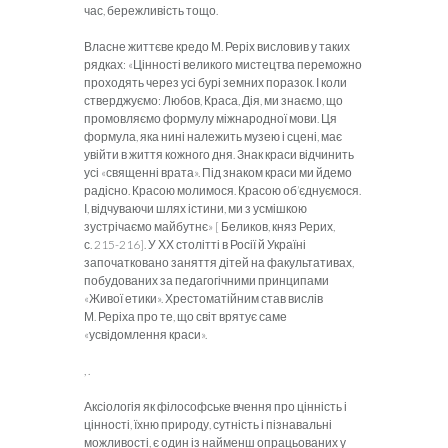
час, бережливість тощо.
Власне життєве кредо М. Реріх висловив у таких
рядках: «Цінності великого мистецтва переможно
проходять через усі бурі земних поразок. І коли
стверджуємо: Любов, Краса, Дія, ми знаємо, що
промовляємо формулу міжнародної мови. Ця
формула, яка нині належить музею і сцені, має
увійти в життя кожного дня. Знак краси відчинить
усі «священні врата». Під знаком краси ми йдемо
радісно. Красою молимося. Красою об’єднуємося.
І, відчуваючи шлях істини, ми з усмішкою
зустрічаємо майбутнє» [ Беликов, княз Рерих,
с. 215-216]. У ХХ столітті в Росії й Україні
започатковано заняття дітей на факультативах,
побудованих за педагогічними принципами
«Живої етики». Хрестоматійним став вислів
М. Реріха про те, що світ врятує саме
«усвідомлення краси».
, .
Аксіологія як філософське вчення про цінність і
цінності, їхню природу, сутність і пізнавальні
можливості, є один із найменш опрацьованих у