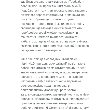
здебільшого дають таку відповідь: «Треба бути
добрим, чесним, працелюбним, сміливим». Їм
подобаються позитивні герої казок про тварин, у
яких часто переважає якась одна визначальна
риса. Такі образи однотипні й зрозумілі,
позбавлені переплетіння складних протиріч у
своїй вдачі. Ідеалом для юних читачів стають
герої-добротворці улюблених чарівних чи
фантастичних казок. Такі персонажі мають
набагато складніший характер і не одну, а кілька
важливих рис. Проте домінуватиме найголовніша
серед них, магістральна риса.
Інша річ – твір для молодших школярів чи
підлітків. У пригодницько-шкільній повісті діють
ровесники читачів, які мають вже значний обсяг
знань, невеликий життєвий досвід, вони прагнуть
швидше стати дорослим. Л. Сокол вважає, що
«моральний вибір являє собою усвідомлене,
осмислене дієве надання переваг в
альтернативних умовах (доброго-злого)
загальнолюдським моральним цінностям з лінією
поведінки, коли особистість вільно і відповідально
приймає довільне рішення, завершуючи його
добрим вчинком» [ Л. Сокол, с. 16]. Як і в реальному