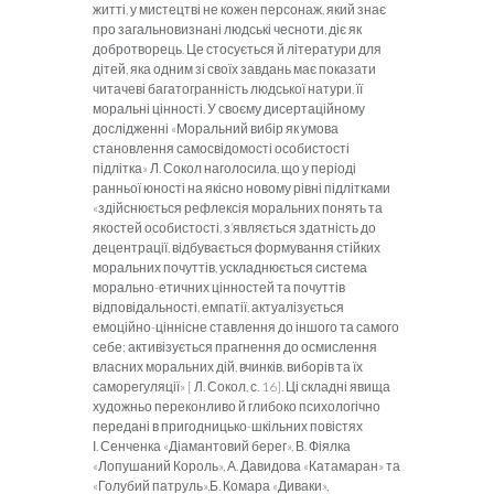
житті, у мистецтві не кожен персонаж, який знає
про загальновизнані людські чесноти, діє як
добротворець. Це стосується й літератури для
дітей, яка одним зі своїх завдань має показати
читачеві багатогранність людської натури, її
моральні цінності. У своєму дисертаційному
дослідженні «Моральний вибір як умова
становлення самосвідомості особистості
підлітка» Л. Сокол наголосила, що у періоді
ранньої юності на якісно новому рівні підлітками
«здійснюється рефлексія моральних понять та
якостей особистості, з’являється здатність до
децентрації, відбувається формування стійких
моральних почуттів, ускладнюється система
морально-етичних цінностей та почуттів
відповідальності, емпатії, актуалізується
емоційно-ціннісне ставлення до іншого та самого
себе; активізується прагнення до осмислення
власних моральних дій, вчинків, виборів та їх
саморегуляції» [ Л. Сокол, с. 16]. Ці складні явища
художньо переконливо й глибоко психологічно
передані в пригодницько-шкільних повістях
І. Сенченка «Діамантовий берег», В. Фіялка
«Лопушаний Король», А. Давидова «Катамаран» та
«Голубий патруль»,Б. Комара «Диваки»,