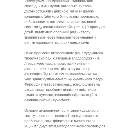
«неминучим породженням і втіленням або
своєрідним мінімумом авторської системи
духовності, навіть цілісною і чітко визрілою
концепцією (або хоча б гіпотезою, програмою,
побажанням чи ще якимось варіантом нової
системи духовних цінностей)» [35; 87]. У прозі для
дітей і підлітків ксіологічний рівень твору
виявляється через моральні переконання й
вчинки маленьких і молодих персонажів.
Отже, проблема аксіологічного рівня художнього
твору на сьогодні є явищем малодослідженим.
Літературознавці спираються у вивченні
аксіологічних параметрів твору на праці
філософів. Під терміном
аксіологія маємо на
увазі ціннісну проблематику художнього твору
.
Філософи й літературознавці наголошують на
актуальності проблеми ціннісних орієнтирів
людства в умовах технологічної революції та
екологічної кризи сучасності
Оскільки аксіологічне прочитання художнього
тексту є порівняно новою літературознавчою
проблемою, саме філософські вчення стали
міцним підмурівком, методологічною основою для