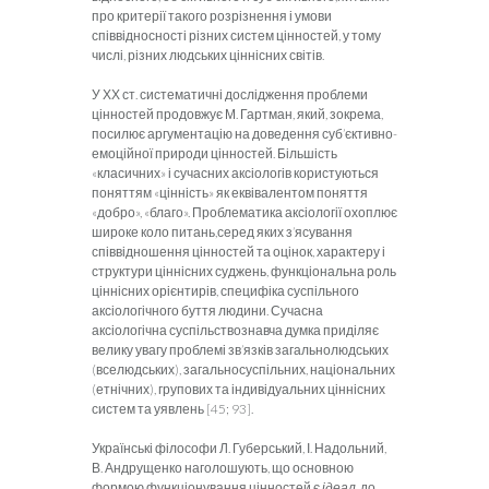
про критерії такого розрізнення і умови
співвідносності різних систем цінностей, у тому
числі, різних людських ціннісних світів.
У ХХ ст. систематичні дослідження проблеми
цінностей продовжує М. Гартман, який, зокрема,
посилює аргументацію на доведення суб’єктивно-
емоційної природи цінностей. Більшість
«класичних» і сучасних аксіологів користуються
поняттям «цінність» як еквівалентом поняття
«добро», «благо». Проблематика аксіології охоплює
широке коло питань,серед яких з’ясування
співвідношення цінностей та оцінок, характеру і
структури ціннісних суджень, функціональна роль
ціннісних орієнтирів, специфіка суспільного
аксіологічного буття людини. Сучасна
аксіологічна суспільствознавча думка приділяє
велику увагу проблемі зв’язків загальнолюдських
(вселюдських), загальносуспільних, національних
(етнічних), групових та індивідуальних ціннісних
систем та уявлень [45; 93].
Українські філософи Л. Губерський, І. Надольний,
В. Андрущенко наголошують, що основною
формою функціонування цінностей є
ідеал
, до