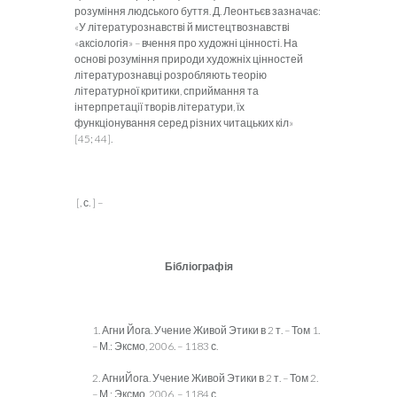
розуміння людського буття. Д. Леонтьєв зазначає:
«У літературознавстві й мистецтвознавстві
«аксіологія» – вчення про художні цінності. На
основі розуміння природи художніх цінностей
літературознавці розробляють теорію
літературної критики, сприймання та
інтерпретації творів літератури, їх
функціонування серед різних читацьких кіл»
[45; 44].
[, с. ] –
Бібліографія
1. Агни Йога. Учение Живой Этики в 2 т. – Том 1.
– М.: Эксмо, 2006. – 1183 с.
2. АгниЙога. Учение Живой Этики в 2 т. – Том 2.
– М.: Эксмо, 2006. – 1184 с.