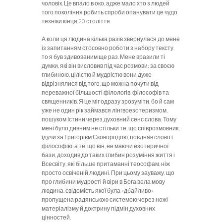
чоловік. Це впало в око, адже мало хто з людей
того покоління робить спроби опанувати це чудо
техніки кінця 20 століття.
А коли ця людина кілька разів звернулася до мене
із запитанням стосовно роботи з набору тексту,
то я був здивованим ще раз. Мене вразили ті
думки, які він висловив під час розмови: за своєю
глибиною, цілістю й мудрістю вони дуже
відрізнялися від того, що можна почути від
переважної більшості філологів, філософів та
священників. Я це міг одразу зрозуміти, бо й сам
уже не один рік займався лінгвоезотеризмом,
пошуком Істини через духовний сенс слова. Тому
мені було дивним не стільки те, що співрозмовник,
ідучи за Григорієм Сковородою, поєднав слово і
філософію, а те, що він, не маючи езотеричної
бази, доходив до таких глибин розуміння життя і
Всесвіту, які більше притаманні теософам, ніж
просто освіченій людині. При цьому зауважу, що
про глибини мудрості й віри в Бога вела мову
людина, свідомість якої була «дбайливо»
пропущена радянською системою через ножі
матеріалізму й доктрину підмін духовних
цінностей.