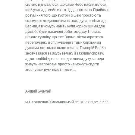
сильно відчувалося, що саме Небо наблизилося,
щоб узяти до себе свого відданого сина. Прийшло
розуміння того, що зустрічі з цією простою та
скромною людиною чимось нагадували візити до
церкви, а в чомусь навіть були кориснішими для
душі, бо були насичені роботою духу. І не має
ніякого сумніву, що вже Вдома, після короткого
перепочинку й спілкування з тими близькими
душами, які там на нього чекали, Григорій Верба
знову взявся за якусь велику й важливу справу,
адже подібні до нього подвижники духу завжди
живуть неспокоєм і просто не можуть сидіти
згорнувши руки ніде і ніколи!…
Андрій Будугай
м. Переяслав-Хмельницький, 05.08.2010, чт., 12.11.