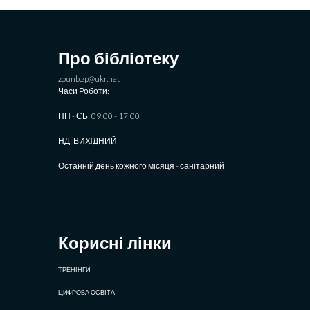
Про бібліотеку
zounb.zp@ukr.net
Часи Роботи:
ПН - СБ: 09:00 - 17:00
НД: ВИХIДНИЙ
Останній день кожного місяця - санітарний
Корисні лінки
ТРЕНІНГИ
ЦИФРОВА ОСВІТА