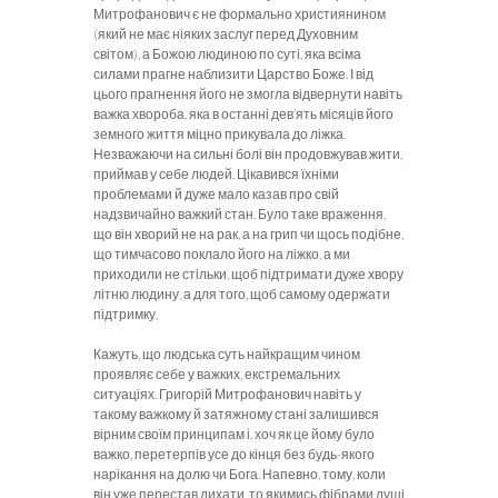
Митрофанович є не формально християнином
(який не має ніяких заслуг перед Духовним
світом), а Божою людиною по суті, яка всіма
силами прагне наблизити Царство Боже. І від
цього прагнення його не змогла відвернути навіть
важка хвороба, яка в останні дев’ять місяців його
земного життя міцно прикувала до ліжка.
Незважаючи на сильні болі він продовжував жити,
приймав у себе людей. Цікавився їхніми
проблемами й дуже мало казав про свій
надзвичайно важкий стан. Було таке враження,
що він хворий не на рак, а на грип чи щось подібне,
що тимчасово поклало його на ліжко, а ми
приходили не стільки, щоб підтримати дуже хвору
літню людину, а для того, щоб самому одержати
підтримку.
Кажуть, що людська суть найкращим чином
проявляє себе у важких, екстремальних
ситуаціях. Григорій Митрофанович навіть у
такому важкому й затяжному стані залишився
вірним своїм принципам і, хоч як це йому було
важко, перетерпів усе до кінця без будь-якого
нарікання на долю чи Бога. Напевно, тому, коли
він уже перестав дихати, то якимись фібрами душі