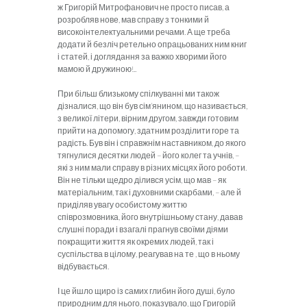
ж Григорій Митрофанович не просто писав, а
розробляв нове, мав справу з тонкими й
високоінтелектуальними речами. А ще треба
додати й безліч ретельно опрацьованих ним книг
і статей, і доглядання за важко хворими його
мамою й дружиною!..
При більш близькому спілкуванні ми також
дізналися, що він був сім’янином, що називається,
з великої літери, вірним другом, завжди готовим
прийти на допомогу, здатним розділити горе та
радість. Був він і справжнім наставником, до якого
тягнулися десятки людей – його колег та учнів, –
які з ним мали справу в різних місцях його роботи.
Він не тільки щедро ділився усім, що мав – як
матеріальним, так і духовними скарбами, – але й
приділяв увагу особистому життю
співрозмовника, його внутрішньому стану, давав
слушні поради і взагалі прагнув своїми діями
покращити життя як окремих людей, так і
суспільства в цілому, реагував на те , що в ньому
відбувається.
І це йшло щиро із самих глибин його душі, було
природним для нього, показувало, що Григорій