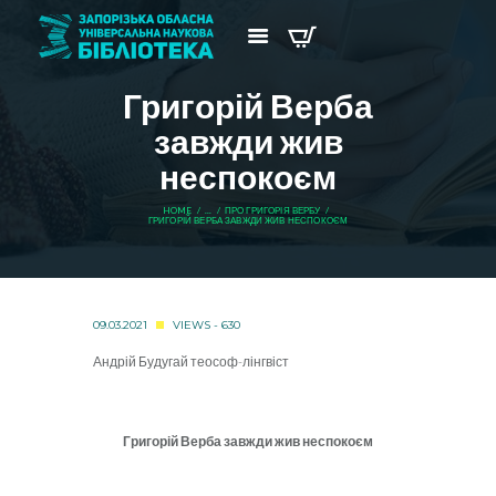
Григорій Верба
завжди жив
неспокоєм
HOME
...
ПРО ГРИГОРІЯ ВЕРБУ
ГРИГОРІЙ ВЕРБА ЗАВЖДИ ЖИВ НЕСПОКОЄМ
09.03.2021
VIEWS - 630
Андрій Будугай теософ-лінгвіст
Григорій Верба завжди жив неспокоєм