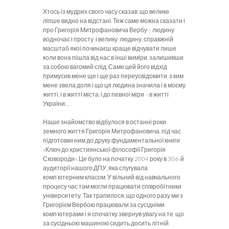
Хтось із мудрих свого часу сказав, що велике
ліпше видно на відстані. Теж саме можна сказати і
про Григорія Митрофановича Вербу – людину
водночас і просту, і велику, людину, справжній
масштаб якої починаєш краще відчувати лише
коли вона пішла від нас в інші виміри, залишивши
за собою вагомий слід. Саме цей його відхід
примусив мене ще і ще раз переусвідомити, з ким
мене звела доля і що ця людина значила і в моєму
житті, і в житті міста, і до певної міри – в житті
України…
Наше знайомство відбулося в останні роки
земного життя Григорія Митрофановича, під час
підготовки ним до друку фундаментальної книги
«Ключ до християнської філософії Григорія
Сковороди». Це було на початку 2004 року в 306-й
аудиторії нашого ДПУ, яка слугувала
комп’ютерним класом. У вільний від навчального
процесу час там могли працювати співробітники
університету. Так трапилося, що одного разу ми з
Григорієм Вербою працювали за сусідніми
комп’ютерами і я спочатку звернув увагу на те, що
за сусідньою машиною сидить досить літній