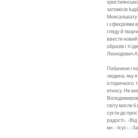
християнсько-
затомісів Інді
Монсальвату з
і з феєрія­ми
гляду й творч
ввести новий 
образів і ті і
Леонідович Ан
Побачене і по
людина, яку я
історичного, 
етносу. Не ви
Володимирович
світу могли б
суєти до прост
радості», «Ві
ки», «Ісус», «