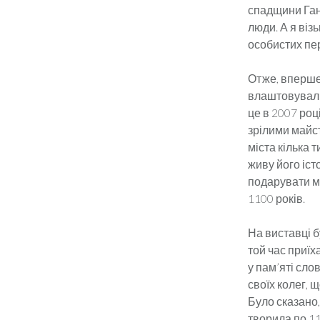
спадщини Ганн
люди. А я віз
особистих пе
Отже, вперше 
влаш­то­вувал
це в 2007 роц
зрілими майст
міста кілька 
живу його іст
подарувати мі
1100 років.
На виставці бу
той час приїх
у пам’яті слов
своїх колег, 
Було сказано,
творила по 11