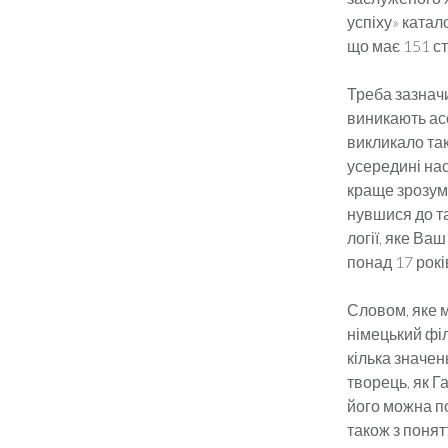
успіху» катал
що має 151 ст
Треба зазначи
виникають асоц
викликало так
усередині нас
краще зрозумі
нувшися до т
логії, яке Ва
понад 17 рокі
Словом, яке м
німецький філ
кілька значен
творець, як Г
його можна по
також з понят