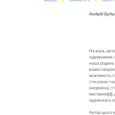
09.03.2021
COMMENTS - 0
VIEWS - 
Андрій Буду
На жаль, авто
художником і 
наша родина п
важко хворою 
можливість і 
стосунках і ч
наприкінці 20
мисткиню
[2]
,
худож­ньо­го ге
Автор цього е