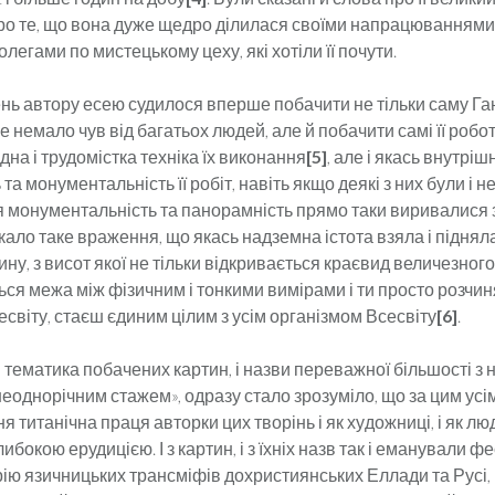
про те, що вона дуже щедро ділилася своїми напрацюваннями 
ле­гами по мистецькому цеху, які хотіли її почути.
нь автору есею судилося вперше побачити не тільки саму Ган­ну
же немало чув від багатьох людей, але й побачити самі її робо
адна і трудомістка техніка їх виконання
[5]
, але і якась вну­тріш
а мону­мен­тальність її робіт, навіть якщо деякі з них бу­ли і не
 монументальність та панорамність прямо таки виривалися з
кало таке враження, що якась надземна іс­тота взяла і піднял
ну, з висот якої не тільки відкри­ва­ється крає­вид величезног
ься межа між фізич­ним і тон­ки­ми вимірами і ти просто розчи
світу, стаєш єдиним цілим з усім організмом Всесвіту
[6]
.
і тематика побачених картин, і назви переважної більшості з н
неоднорічним стажем», одразу стало зрозуміло, що за цим усім
 титанічна праця авторки цих творінь і як ху­дож­ниці, і як лю
бокою ерудицією. І з картин, і з їхніх назв так і еманували фе
ію язичницьких трансміфів до­хрис­ти­ян­ських Еллади та Русі, 