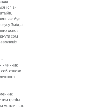
в­ною
ся і спів­
штабів,
 чинника був
окусу Змія, а
ч­них основ
рнути собі
я еволюція
» –
шній чинник
 собі ознаки
илежного
мен­ник
 тим третім
ам можливість