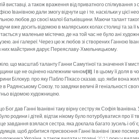
ій виставці, а також враження від приватного спілкування з 
єю Іванівною дали змогу відчути ще і те, наскільки у цієї не­ор
ильною любов до своєї малої батьківщини. Маючи талант тако
дучи вже досить відомою в ма­ляр­ських колах столиці та за її
ається у маленьке містечко, де на той час не було ані художн
зею, ані галереї. Через цю ж любов зі створених Ганною Іва
із них май­стри­ня дарує Переяславу-Хмельницькому.
іло, що масштаб таланту Ганни Самутіної та значення її мис
дщини ще не оцінено належним чином
[8]
. І в цьому її доля в 
ини Білокур, про яку Пабло Пікасо сказав, що, якби вона жил
е в Радянському Союзу, то завдяки величі й геніаль­ності сво
ітньо відомою художницею.
о Бог дав Ганні Іванівні таку вірну сестру як Софія Іва­нів­на.
було родини і дітей, відтак нікому було потурбуватися про її т
це завдання взялася сестра, яка доклала багато зу­силь і об
одумців, щоб добитися присвоєння Ганні Іванівні (вже посмер
удожника України, а також ви­да­ти у травні 2011 року у видав