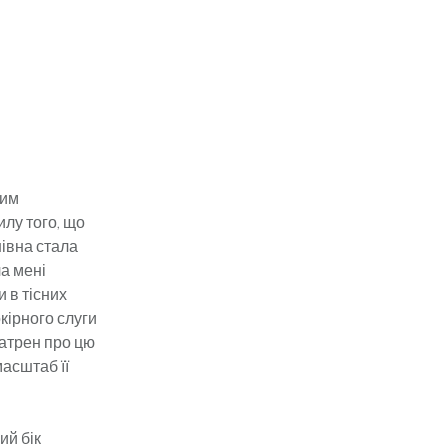
ним
­лу того, що
нівна стала
а мені
и в тісних
окірного слуги
катрен про цю
масштаб її
ий бік