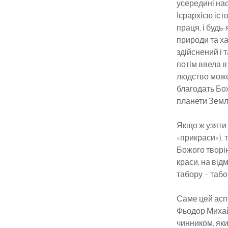
усередині нас
Ієрархією істо
праця, і будь
природи та ха
здійсне­ний і
по­тім ввела 
людство може
благодать Бож
планети Земл
Якщо ж узяти 
«прикраси»), т
Божого творін
краси, на від
табору – табо
Саме цей аспе
Фьодор Михайл
чинником, яки