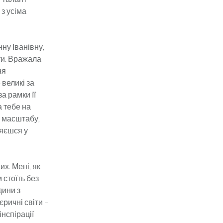
з усіма
 Іва­нів­ну,
­ти. Вражала
ня
 великі за
а рамки її
а тебе на
о масштабу,
няєшся у
их. Мені, як
 стоїть без
дини з
єричні світи –
інспірації