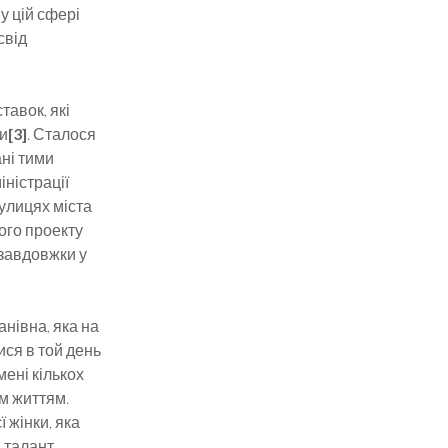
у цій сфері
свід
тавок, які
ри
[3]
. Сталося
ані тими
ністрації
вулицях міста
чого проекту
 завдовжки у
анівна, яка на
ися в той день
мені кількох
им життям.
 жінки, яка
й талант