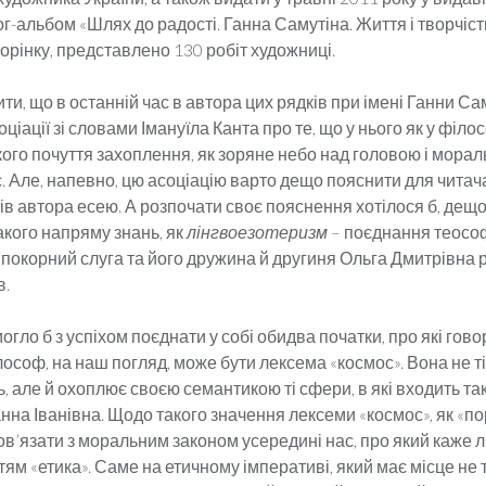
ог-альбом «Шлях до радості. Ганна Самутіна. Життя і творчість»
орінку, пред­ставлено 130 робіт художниці.
ти, що в останній час в автора цих рядків при імені Ганни Са
іа­ції зі словами Імануїла Канта про те, що у нього як у фі­ло­
ого по­чуття захоплення, як зоряне небо над го­ло­вою і мо­рал
. Але, напевно, цю асоціацію варто дещо по­яснити для читача
в автора есею. А розпочати своє по­яснення хотілося б, дещо
акого напряму знань, як
лінгво­езо­те­ризм
– поєднання теософі
ш покорний слуга та його дружи­на й дру­гиня Ольга Дмитрівна
в.
огло б з успіхом поєднати у собі обидва початки, про які го­во­
ософ, на наш погляд, може бути лексема «кос­мос». Вона не т
ь, але й охоплює своєю семантикою ті сфери, в які входить т
анна Іванівна. Щодо такого значення лексеми «космос», як «по
в’язати з мораль­ним законом усередині нас, про який каже 
тям «етика». Саме на етичному імперативі, який має місце не 