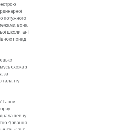
се­строю
­ди­нар­ної
го потужного
 межами, вона
ьої школи, ані
нівною понад
тецько-
чомусь схожа з
а за
го таланту
 У Ганни
ворчу
’єднала певну
тно ?) звання
ництві «Світ