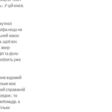
. У цій книзі,
мутіної
со­фа ніщо не
ь­ний закон
, щоб він
 звер­
ї та фі­ло­
 роблять уже
рив відо­мий
ільки має
акий справжній
рядок», то
любомудр, а
тільки