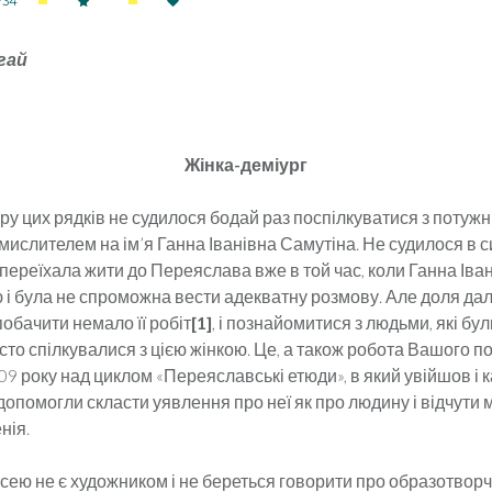
734
гай
Жінка-деміург
ру цих рядків не судилося бодай раз поспілкуватися з потуж­
мислителем на ім’я Ганна Іванівна Самутіна. Не судилося в си
ереїхала жити до Переяслава вже в той час, коли Ган­на Іва
і була не спроможна вести адекватну розмо­ву. Але доля дал
побачити немало її робіт
[
1]
, і познайомитися з людьми, які бул
асто спілкувалися з цією жінкою. Це, а також робота Вашого п
09 року над цик­лом «Пе­реяславські етюди», в який увійшов і 
 до­по­мог­ли скласти уявлення про неї як про людину і відчути 
­нія.
сею не є художником і не береться говорити про образо­твор­ч