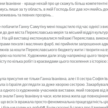
и Іванівни – краще нехай про це скажуть більш ком­пе­тен­тні 
ьмусь лише за ту область, в якій Господь Бог дав хоч якийсь до
реживань та певних прозрінь…
побачити Ганну Самутіну мені пощастило під час однієї з вис
и до дня міста Переяславська мерія та міський відділ культу
і. На цій виставці експонувалися пейзажі Пе­ре­я­сла­ва, викон
рами пензля і масляних фарб, які при­йняли запрошення адмі
тижнів за кошти Переяслав­ського бюдже­ту жити і творити на 
орію на полотні. Художники дали згоду наприкінці цього твор
сту по кілька робіт із краєвидами цього поселення з історією
ла присутня не тільки Ганна Іванівна, але і її сестра Софія Ів
ала із Ізраїля доглядати за дуже хворою сестрою. За­кар­бувал
а одного із художників-учасників ви­став­ки, який говорив від і
що знали Ганну Іванівну в ча­си, коли вона жила ще повноцінн
 що всіх їх вражала про­сто феноменальна працездатність цієї
 і більше го­дин на добу
[4]
. Були сказані й слова про її велики