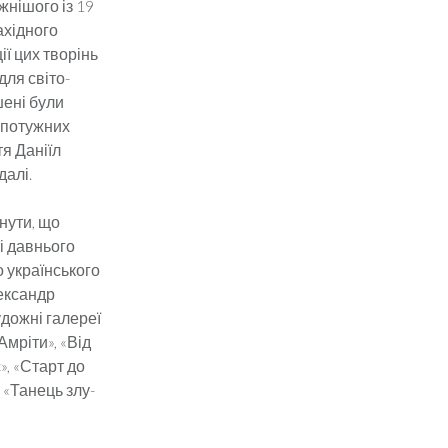
жнішого із 19
західного
ї цих творінь
ля сві­то­
шені були
 по­туж­них
тя Даніїл
далі.
ну­ти, що
і давньо­го
укра­їн­ського
лександр
дож­ні галереї
Амріти», «Від
», «Старт до
 «Танець злу­