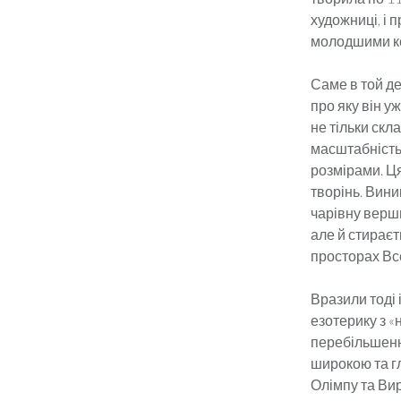
художниці, і 
молодшими ко­
Саме в той де
про яку він у
не тільки скл
масштабність т
розмірами. Ця
творінь. Вини
чарівну верши
але й стираєт
просторах Все
Вразили тоді 
езотерику з «
перебільшення
широкою та гли
Олімпу та Вир