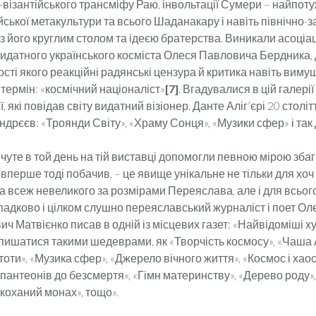
візантійського транс­мі­фу Раю, інвольтації Сумери – найпоту
йської мета­куль­ту­ри та всього Шаданакару і навіть північно-
 його круглим столом та ідеєю братерства. Виникали асоціаці
 видатного українського косміста Олеся Павловича Бердника, д
ості якого реакційні радян­ські цензура й критика навіть виму
термін: «космічний націоналіст»
[7]
. Вгадувалися в цій галерії
деї, які повідав світу видатний візіонер, Данте Аліг’єрі 20 сто­літ
дрєєв: «Троянди Світу», «Храму Сон­ця», «Музи­ки сфер» і так 
чуте в той день на тій виставці допомогли певною мірою зба­г
 вперше тоді побачив, – це явище унікальне не тільки для хоч 
та всеж невеликого за розмірами Переяслава, але і для всього 
падково і цілком слушно перея­слав­ський журналіст і поет О
 Матвієнко писав в одній із міс­цевих газет: «Найвідоміші ху­
 пишатися такими ше­дев­рами, як «Творчість космо­су», «Чаша 
оти», «Му­зика сфер», «Джерело вічно­го життя», «Космос і хаос
д пантеонів до безсмертя», «Гімн ма­теринству», «Дерево роду»,
Закоханий монах», тощо».