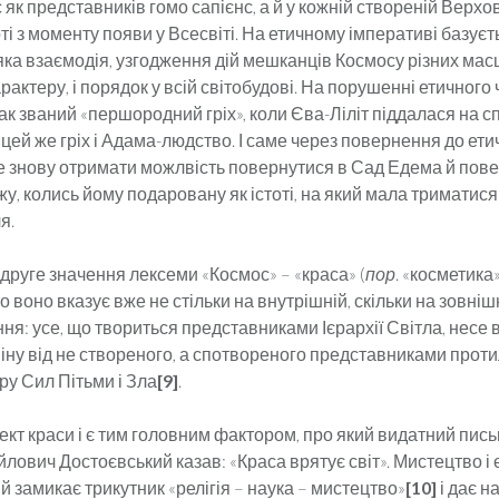
 як представників гомо сапієнс, а й у кожній ство­ре­ній Верхо
ті з моменту по­яви у Всесвіті. На етичному імперативі базуєть
-яка взаємо­дія, узгодження дій мешканців Космосу різних мас
­рак­теру, і порядок у всій світобудові. На порушенні етичного
 так званий «першородний гріх», коли Єва-Ліліт піддалася на сп
в цей же гріх і Адама-людство. І саме через повернення до ети
 знову отримати можлвість повернутися в Сад Едема й пове
у, колись йому подаровану як істоті, на який мала триматис
я.
друге значення лексеми «Космос» – «краса» (
пор
. «космети­ка
о воно вказує вже не стільки на внутрішній, скіль­ки на зо­вні
ня: усе, що твориться представниками Ієрархії Світла, несе в
міну від не створеного, а спотво­реного представниками прот
ру Сил Пітьми і Зла
[9]
.
кт краси і є тим головним фактором, про який видатний пись­
ович Достоєвський казав: «Краса врятує світ». Мистецтво і є
й замикає трикутник «релігія – наука – мис­тецтво»
[10]
і дає н