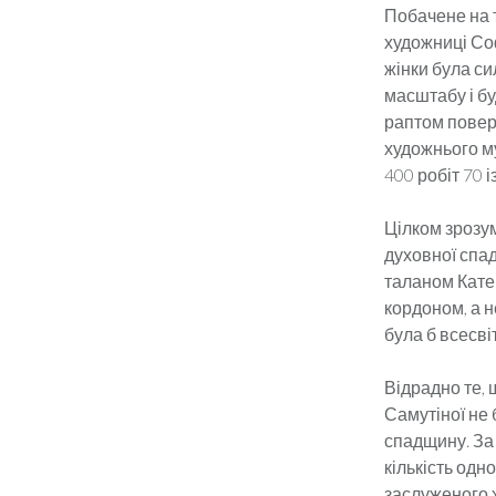
Побачене на т
художниці Софі
жінки була с
масштабу і бу
раптом поверт
художнього му
400 робіт 70 
Цілком зрозум
духовної спа
таланом Катер
кордоном, а н
була б всесв
Відрадно те, щ
Самутіної не 
спадщину. За 
кількість одн
заслуженого х