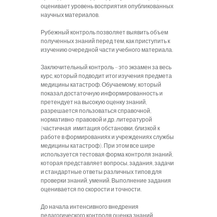
оценивает уровень восприятия опубликованных
научных материалов.
Рубежный контроль позволяет выявить объем
полученных знаний перед тем, как приступить к
изучению очередной части учебного материала.
Заключительный контроль – это экзамен за весь
курс, который подводит итог изучения предмета
медицины катастроф. Обучаемому, который
показал достаточную информированность и
претендует на высокую оценку знаний,
разрешается пользоваться справочной,
нормативно-правовой и др. литературой
(частичная имитация обстановки, близкой к
работе в формированиях и учреждениях службы
медицины катастроф). При этом все шире
используется тестовая форма контроля знаний,
которая представляет вопросы, задания, задачи
и стандартные ответы различных типов для
проверки знаний, умений. Выполнение задания
оценивается по скорости и точности.
До начала интенсивного внедрения
педагогического контроля оценка знаний