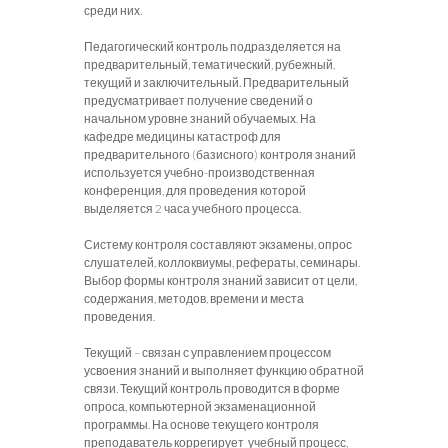
среди них.
Педагогический контроль подразделяется на
предварительный, тематический, рубежный,
текущий и заключительный. Предварительный
предусматривает получение сведений о
начальном уровне знаний обучаемых. На
кафедре медицины катастроф для
предварительного (базисного) контроля знаний
используется учебно-производственная
конференция, для проведения которой
выделяется 2 часа учебного процесса.
Систему контроля составляют экзамены, опрос
слушателей, коллоквиумы, рефераты, семинары.
Выбор формы контроля знаний зависит от цели,
содержания, методов, времени и места
проведения.
Текущий – связан с управлением процессом
усвоения знаний и выполняет функцию обратной
связи. Текущий контроль проводится в форме
опроса, компьютерной экзаменационной
программы. На основе текущего контроля
преподаватель коррегирует учебный процесс,