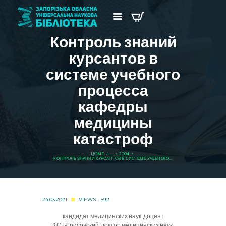
Контроль знаний
курсантов в
системе учебного
процесса
кафедры
медицины
катастроф
HOME
...
2004
КОНТРОЛЬ ЗНАНИЙ КУРСАНТОВ В СИСТЕМЕ УЧЕБНОГО...
24.03.2021
VIEWS - 592
кандидат медицинских наук, доцент
В.С.Борисовский, доктор медицинских наук,