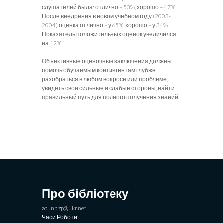
слушателей была: отлично – 53%, хорошо – 47%.
После внедрения в новом учебном году (2003-
2004) оценка отлично – у 65%, хорошо – у 34%.
Показатель положительных оценок увеличился
на 12%.
Объективные оценочные заключения должны
помочь обучаемым контингентам глубже
разобраться в любом вопросе или проблеме,
увидеть свои сильные и слабые стороны, найти
правильный путь для полного получения знаний.
Про бібліотеку
zounb.zp@ukr.net
Часи Роботи: