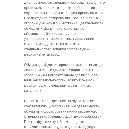
Диагностическая в педагогическом контроле – это
процесс выявления и оценки особенностей
слушателя, которые интересуют преподавателя.
Предмет диагностирования – разнообразные
стороны учебной и общественной деятельности
обучаемых. Цель – получение научно
обоснованной информации для
усовершенствования системы управления
качеством подготовки врачей всех
специальностей и специалистов службы
медицины катастроф.
Обучающая функция применяется не только для
диагностики, но и для активизации работы по
усвоению учебного материала для выработки
навыков правильно организовать и оказать
медицинскую помощь при чрезвычайных
ситуациях.
Воспитательная функция предусматривает
соответствующую организацию деятельности
обучаемых, формирование у них творческого
отношения к обучению, развитие способностей.
Все три функции в учебном процессе
взаимосвязаны и трудно выделить ведущую