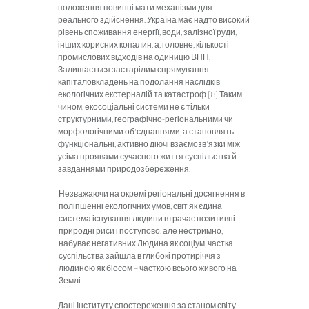
положення повинні мати механізми для
реального здійснення. Україна має надто високий
рівень споживання енергії, води, залізної руди,
інших корисних копалин, а, головне, кількості
промислових відходів на одиницю ВНП.
Залишається застарілим спрямування
капіталовкла­день на подолання наслідків
екологічних екстерналій та катастроф [8].Таким
чином, екосоціальні системи не є тільки
структурними, географіч­но-регіональними чи
морфологічними об'єднаннями, а становлять
функціональні, активно діючі взаємозв'язки між
усіма проявами сучасного життя суспільства й
завданнями природозбереження.
Незважаючи на окремі регіональні досягнення в
поліпшенні екологічних умов, світ як єдина
система існування людини втрачає позитивні
природні риси і поступово, але нестримно,
набуває негативних.Людина як соціум, частка
суспільства зайшла в глибокі протиріччя з
людиною як біосом – часткою всього живого на
Землі.
Дані Інституту спостереження за станом світу