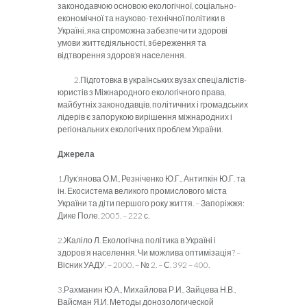
законодавчою основою екологічної, соціально-
економічної та науково-технічної політики в
Україні, яка спроможна забезпечити здорові
умови життєдіяльності, збереження та
відтворення здоров’я населення.
2.Підготовка в українських вузах спеціалістів-
юристів з Міжнародного екологічного права,
майбутніх законодавців, політичних і громадських
лідерів є запорукою вирішення міжнародних і
регіональних екологічних проблем України.
Джерела
1.Лук’янова О.М., Резніченко Ю.Г., Антипкін Ю.Г. та
ін. Екосистема великого промислового міста
України та діти першого року життя. – Запоріжжя:
Дике Поле, 2005. – 222 с.
2.Жаліло Л. Екологічна політика в Україні і
здоров’я населення. Чи можлива оптимізація? –
Вісник УАДУ. – 2000. – № 2. – С. 392 – 400.
3.Рахманин Ю.А., Михайлова Р.И., Зайцева Н.В.,
Вайсман Я.И. Методы донозологической