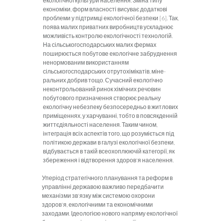
еко­логічної культури населення. Зміна типу
економіки, форм власності висуває додаткові
проблеми у підтримці екологічної безпеки [6]. Так,
поява малих приват­них виробництв ускладнює
можливість контролю екологічності технологій.
На сільськогосподарських малих фермах
поширюється побутове екологічне забруд­нення
ненормованим використанням
сільськогосподарських отрутохімікатів, міне­
ральних добрив тощо. Сучасний екологічно
неконтрольований ринок хімічних речовин
побутового призначення створює реальну
екологічну небезпеку безпосе­редньо в житлових
приміщеннях, у харчуванні, тобто в повсякденній
життєдіяль­ності населення. Таким чином,
інтеграція всіх аспектів того, що розуміється під
політикою держави в галузі екологічної безпеки,
відбувається в такій всеохоплюючій кате­горії, як
збереження і відтворення здоров'я населення.
Уперіод стратегічного планування та реформ в
управлінні державою важливо передбачити
механізми зв'язку між системою охорони
здоров'я, еко­логічними та економічними
заходами. Ідеологією нового напряму екологічної