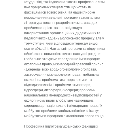
(студентів), так і вдосконалювати професіоналізм
вже працюючих спеціалістів, щоб стати їм
фахівцями світового рівня. На наше глибоке
переконання навчальні програми та навчальна
література повинні розроблятись на засадах
проблемно-орієнтованого підходу з
використанням організаційних, дидактичних та
педагогічних надбань Болонського процесу, але у
тому ступені, який відповідає інтересам вищої
освіти в Україні. Навчальні програми та підручники
обов’язково повинні включати наступні розділи:
глобальне оточуюче середовище і міжнародне
екологічне право; міжнародний правовий припис:
«джерела» міжнародного екологічного права;
застосування міжнародного права; глобальна
екологічна проблематика: перспективи та
підходи; екологічні проблеми атмосфери,
гідросфери, літосфери, біосфери; проблеми
національних і міжнародних невідповідностей у
екологічному праві; глобальне навколишнє
середовище, національне і міжнародне право, їх
майбутнє; проблеми глобальної зміни клімату;
майбутнє міжнародного екологічного права тощо.
Професійна підготовка українських фахівців з