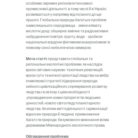
особливо окремих регіонів інтенсивної
промислової діяльності, в тому числі й в Україні,
розвивається у напрямку від поганого до ще
гіршого. Глобальна природа багатьох проблем
навколишнього середовища – зміни клімату,
кислотні дощі, обширне хімічне та радіоактивне
забруднення повітря, грунту, води – зробили
національні кордони фіктивним анахронізмом і в
певному сенсі небезпечною химерою.
Мета статті:
представити глобальні та
регіональні екологічні проблеми, як наслідок
кризи світових науково-технічних революцій,
кризи суто технічної орієнтації людства на вибір
помилкової стратегії підкорення природи,
хибного цивілізаційного спрямування розвитку
людства і в зв’язку з цим необхідності
упровадження нових пріоритетів людських
цінностей, нового світогляду планетарного
людства, безпеки життєдіяльності, гармонізації
відносин природи й людини, примноження
багатств природи, безумовного виконання всіма
державами Міжнародного екологічного права.
Обговорення проблеми