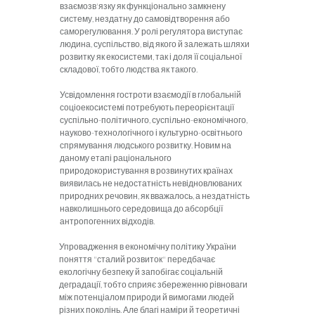
взаємозв'язку як функціонально замкнену
систему, нездатну до самовідтворення або
саморегулювання. У ролі регулятора виступає
людина, суспільство, від якого й залежать шляхи
розвитку як екосистеми, так і доля її соціальної
складової, тобто людства як такого.
Усвідомлення гостроти взаємодії в глобальній
соціоекосистемі потребу­ють переорієнтації
суспільно-політичного, суспільно-економічного,
науково-технологічного і культурно-освітнього
спрямування людського розвитку. Новим на
даному етапі раціонального
природокористування в розвинутих країнах
виявилась не недостатність невідновлюваних
природних речовин, як вважалось, а нездатність
навколишнього середовища до абсорбції
антропогенних відходів.
Упровадження в економічну політику України
поняття "сталий розвиток" передбачає
екологічну безпеку й запобігає соціальній
деградації, тобто сприяє збереженню рівноваги
між потенціалом природи й вимогами людей
різних поколінь. Але благі наміри й теоретичні