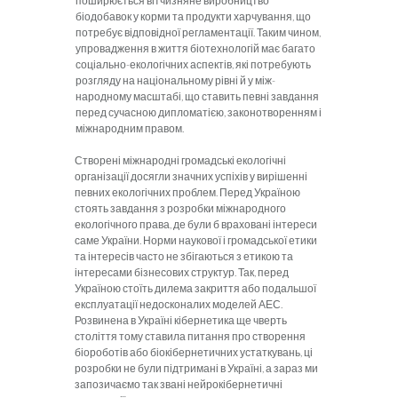
поширюється вітчизняне виробництво
біодобавок у корми та продукти харчування, що
потребує відповідної регламентації. Таким чином,
упровадження в життя біотехнологій має багато
соціально-екологічних аспектів, які потребують
розгляду на національному рівні й у між­
народному масштабі, що ставить певні завдання
перед сучасною дипломатією, законотворенням і
міжнародним правом.
Створені міжнародні громадські екологічні
організації досягли значних успіхів у вирішенні
певних екологічних проблем. Перед Україною
стоять завдання з розробки міжнародного
екологічного права, де були б враховані інте­реси
саме України. Норми наукової і громадської етики
та інтересів часто не збігаються з етикою та
інтересами бізнесових структур. Так, перед
Україною стоїть дилема закриття або подальшої
експлуатації недосконалих моделей АЕС.
Розвинена в Україні кібернетика ще чверть
століття тому ставила питання про створення
біороботів або біокібернетичних устаткувань, ці
розробки не були підтримані в Україні, а зараз ми
запозичаємо так звані нейрокібернетичні