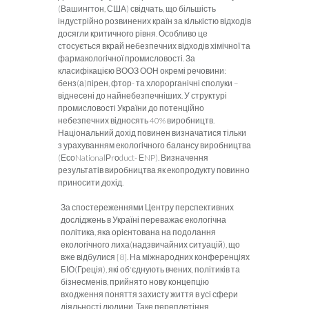
(Вашингтон, США) свідчать, що більшість
індустрійно розвинених країн за кількістю відходів
досягли кри­тичного рівня. Особливо це
стосується вкрай небезпечних відходів хімічної та
фармакологічної промисловості. За
класифікацією ВООЗ ООН окремі речовини:
бенз(а)пірен, фтор- та хлорорганічні сполуки –
віднесені до найнебезпечніших. У структурі
промисловості України до потенційно
небезпечних відносять 40% виробництв.
Національний дохід повинен визначатися тільки
з урахуванням екологіч­ного балансу виробництва
(ЕсоNationalРrоduct- ЕNP). Визначення
результатів виробництва як екопродукту повинно
приносити дохід.
За спостереженнями Центру перспективних
досліджень в Україні переважає екологічна
політика, яка орієнтована на подолання
екологічного лиха(надзвичайних ситуацій), що
вже відбулися [8]. На міжнародних конференціях
БІО(Греція), які об'єднують вчених, політиків та
бізнесменів, прийнято нову концепцію
входження поняття захисту життя в усі сфери
діяльності людини. Таке переплетіння