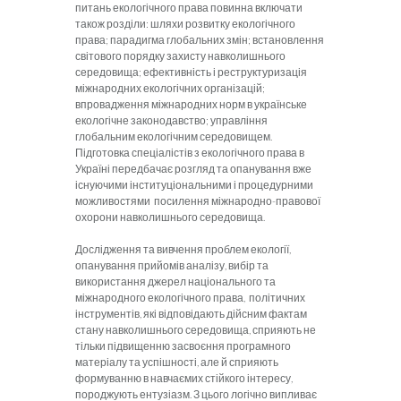
питань екологічного права повинна включати
також розділи: шляхи розвитку екологічного
права; парадигма глобальних змін; встановлення
світового порядку захисту навколишнього
середовища; ефективність і реструктуризація
міжнародних екологічних організацій;
впровадження міжнародних норм в українське
екологічне законодавство; управління
глобальним екологічним середовищем.
Підготовка спеціалістів з екологічного права в
Україні передбачає розгляд та опанування вже
існуючими інституціональними і процедурними
можливостями посилення міжнародно-правової
охорони навколишнього середовища.
Дослідження та вивчення проблем екології,
опанування прийомів аналізу, вибір та
використання джерел національного та
міжнародного екологічного права, політичних
інструментів, які відповідають дійсним фактам
стану навколишнього середовища, сприяють не
тільки підвищенню засвоєння програмного
матеріалу та успішності, але й сприяють
формуванню в навчаємих стійкого інтересу,
породжують ентузіазм. З цього логічно випливає