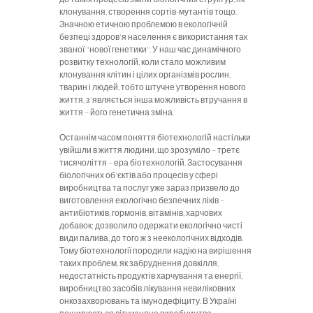
клонування, створення сортів-мутантів тощо.
Знач­ною етичною проблемою в екологічній
безпеці здоров'я населення є використання так
званої "нової генетики". У наш час динамічного
розвитку технологій, коли стало можливим
клонування клітин і цілих організмів рослин,
тварин і людей, тобто штучне утворення нового
життя, з'являється інша можливість втручання в
життя – його генетична зміна.
Останнім часом поняття біотехнологій настільки
увійшли в життя людини, що зрозуміло – третє
тисячоліття – ера біотехнологій. Застосування
біологічних об'єктів або процесів у сфері
виробництва та послуг уже зараз призвело до
виготовлення екологічно безпечних ліків –
антибіотиків, гормонів, вітамінів, харчових
добавок; дозволило одержати екологічно чисті
види палива, до того ж з неекологічних відходів.
Тому біотехнології породили надію на вирішення
таких проблем, як забруднення довкілля,
недостатність продуктів харчування та енергії,
виробниц­тво засобів лікування невиліковних
онкозахворювань та імунодефіциту. В Ук­раїні