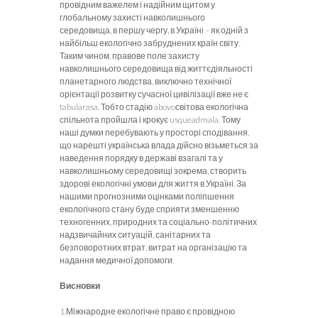
провідним важелем і надійним щитом у
глобальному захисті навколишнього
середовища, в першу чергу, в Україні – як одній з
найбільш екологічно забруднених країн світу.
Таким чином, правове поле захисту
навколишнього середовища від життєдіяльності
планетарного людства, виключно технічної
орієнтації розвитку сучасної цивілізації вже не є
tabularasa. Тобто стадію abovoсвітова екологічна
спільнота пройшла і крокує usqueadmala. Тому
наші думки перебувають у просторі сподівання,
що нарешті українська влада дійсно візьметься за
наведення порядку в державі взагалі та у
навколишньому середовищі зокрема, створить
здорові екологічні умови для життя в Україні. За
нашими прогнозними оцінками поліпшення
екологічного стану буде сприяти зменшенню
техногенних, природних та соціально-політичних
надзвичайних ситуацій, санітарних та
безповоротних втрат, витрат на організацію та
надання медичної допомоги.
Висновки
1.Міжнародне екологічне право є провідною