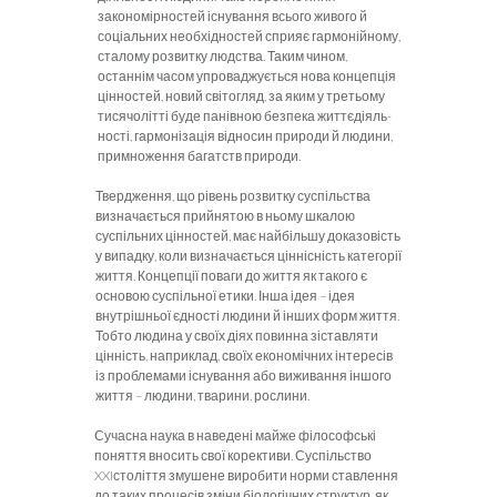
закономірностей існування всього живого й
соціальних необхідностей сприяє гармонійному,
сталому розвитку людства. Таким чином,
останнім часом упроваджується нова концепція
цінностей, новий світогляд, за яким у третьому
тисячолітті буде панівною безпека життєдіяль­
ності, гармонізація відносин природи й людини,
примноження багатств природи.
Твердження, що рівень розвитку суспільства
визначається прийнятою в ньому шкалою
суспільних цінностей, має найбільшу доказовість
у випадку, коли визначається ціннісність категорії
життя. Концепції поваги до життя як такого є
основою суспільної етики. Інша ідея – ідея
внутрішньої єдності людини й інших форм життя.
Тобто людина у своїх діях повинна зіставляти
цінність, наприклад, своїх економічних інтересів
із проблемами існування або виживання іншого
життя – людини, тварини, рослини.
Сучасна наука в наведені майже філософські
поняття вносить свої коректи­ви. Суспільство
XXIстоліття змушене виробити норми ставлення
до таких процесів зміни біологічних структур, як