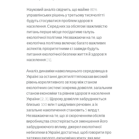
Науковий аналіз свідчить, що майже 80%
управлінських рішень у третьому тисячолітті
будуть стосуватися проблем здоров'я
населення. Серед них за обсягом і важливістю
питань перше місце посідатиме галузь
екологічної політики. Незважаючи на те, що
екологічна політика включає багато важливих
аспектів, пріоритетними є і завжди будуть
питання екологічної безпеки життя й здоров'я
населення [1].
Аналіз динаміки навколишнього середовища в
Україні за останні десятиліттяпоказав високий
рівень корелятивного зв'язку між станом
екологіч­них систем і зокрема довкілля, загальним
станом економіки та рівнем здоров'я населення
України [2, 3]. Щороку довкілля забруднюється
близько 100 млн т шкідливих речовин, а їх
загальне накопичення становить 5 млрд т.
Незважаючи на те, що зі скоро­ченням обсягів
виробництва спостерігається зменшення його
забруднюючого впливу, джерел екологічної
небезпеки в Україні достатньо, щоб говорити про
затяжну еколого-економічну кризу, яка має