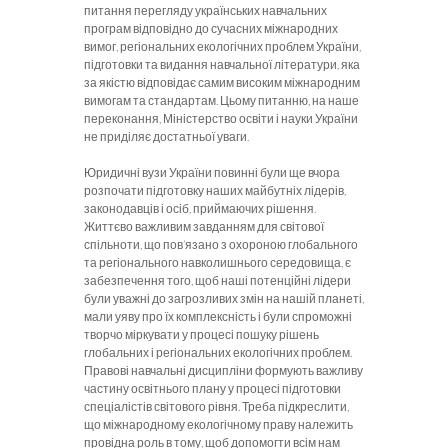
питання перегляду українських навчальних
програм відповідно до сучасних міжнародних
вимог, регіональних екологічних проблем України,
підготовки та видання навчальної літератури, яка
за якістю відповідає самим високим міжнародним
вимогам та стандартам. Цьому питанню, на наше
переконання, Міністерство освіти і науки України
не приділяє достатньої уваги.
Юридичні вузи України повинні були ще вчора
розпочати підготовку наших майбутніх лідерів,
законодавців і осіб, приймаючих рішення.
Життєво важливим завданням для світової
спільноти, що пов’язано з охороною глобального
та регіонального навколишнього середовища, є
забезпечення того, щоб наші потенційні лідери
були уважні до загрозливих змін на нашій планеті,
мали уяву про їх комплексність і були спроможні
творчо міркувати у процесі пошуку рішень
глобальних і регіональних екологічних проблем.
Правові навчальні дисципліни формують важливу
частину освітнього плану у процесі підготовки
спеціалістів світового рівня. Треба підкреслити,
що міжнародному екологічному праву належить
провідна роль в тому, щоб допомогти всім нам