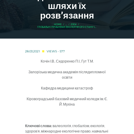
шляхи їх
розв’язання
HOME
...
2006
ГЛОБАЛЬНІ ПРОБЛЕМИ ЕКОЛОГІЧНОГО СТАНУ І...
28.03.2021
VIEWS - 577
Кочін І.В., Сидоренко П.І., Гут Т.М.
Запорізька медична академія післядипломної
освіти
Кафедра медицини катастроф
Кіровоградський базовий медичний коледж ім. Є.
Й. Мухіна
Ключові слова:
валеологія, глобалізм, екологія,
здоров’я, міжнародне екологічне право, навчальні