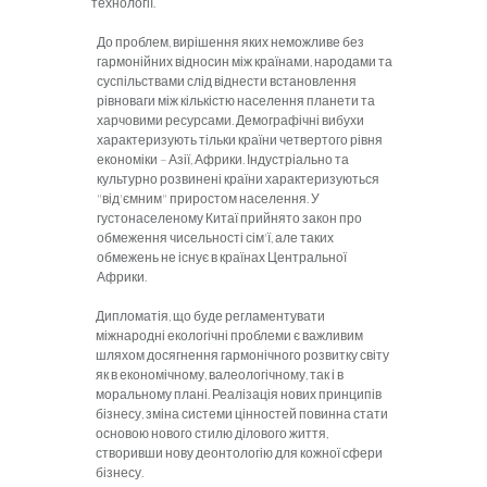
технології.
До проблем, вирішення яких неможливе без
гармонійних відносин між країнами, народами та
суспільствами слід віднести встановлення
рівноваги між кількістю населення планети та
харчовими ресурсами. Демографічні вибухи
характеризують тільки країни четвертого рівня
економіки – Азії, Африки. Індустрі­ально та
культурно розвинені країни характеризуються
"від'ємним" приростом населення. У
густонаселеному Китаї прийнято закон про
обмеження чисельності сім'ї, але таких
обмежень не існує в країнах Центральної
Африки.
Дипломатія, що буде регламентувати
міжнародні екологічні проблеми є важливим
шляхом досягнення гармонічного розвитку світу
як в економічному, валеологічному, так і в
моральному плані. Реалізація нових принципів
бізнесу, зміна системи цінностей повинна стати
основою нового стилю ділового життя,
створивши нову деонтологію для кожної сфери
бізнесу.