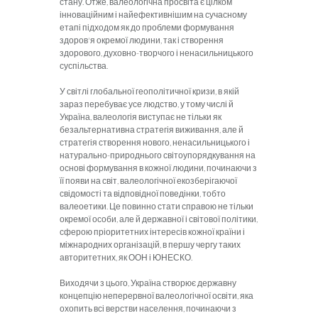
стану. Отже, валеологічна просвіта є цілком
інноваційним і найефективнішим на сучасному
етапі підходом як до проблеми формування
здоров'я окремої людини, так і створення
здорового, духовно-творчого і ненасильницького
суспільства.
У світлі глобальної геополітичної кризи, в якій
зараз перебуває усе людство, у тому числі й
Україна, валеологія виступає не тільки як
безальтернативна стратегія виживання, але й
стратегія створення нового, ненасильницького і
натурально-природнього світоупорядкування на
основі формування в кожної людини, починаючи з
її появи на світ, валеологічної екозберігаючої
свідомості та відповідної поведінки, тобто
валеоетики. Це повинно стати справою не тільки
окремої особи, але й державної і світової політики,
сферою пріоритетних інтересів кожної країни і
міжнародних організацій, в першу чергу таких
авторитетних, як ООН і ЮНЕСКО.
Виходячи з цього, Україна створює державну
концепцію неперервної валеологічної освіти, яка
охопить всі верстви населення, починаючи з