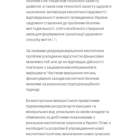
безпеки є не тільки нові технології захисту
довкілля, а також нові технології захисту здоров'я
населення, активізація екологічної свідомості і
відпо­відальності кожного громадянина України,
свідомого ставлення до проблеми безпеки
життєдіяльності, тобто всебічного створення
умов для формування і реалізації здорового
способу життя [7].
За заявами урядовців вирішення екологічних
проблем ускладнене відсутністю фінансових
можливостей, але це не відповідає дійсності і
пов’язане з зацікавленим небажанням їх
вирішувати. Часткове вирішення питань
фінансування заходів екологічної безпеки
можливе за рахунок реструктуризаційного
підходу.
Безконтрольне використання приватними
підприємцями ресурсів артезіан­ських та
мінеральних вод, унікальних за своїм складом та
обмежених за дебітними показниками, є
реальною екологічною загрозою в Україні. Отже, є
необхідність розробки й упровадження нової
екологічної політи­ки, визначення нових сучасних