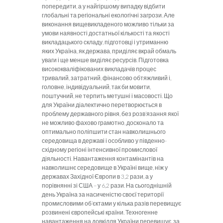
попередити, а у найгіршому випадку відбити
глобальні та регіональні екологічні загрози. Але
виконання вищевикладеного можливо тільки за
умови наявності достатньої кількості та якості
викладацького складу, підготовці і утриманню
яких Україна, як держава, приділяє вкрай обмаль
уваги і ще менше виділяє ресурсів. Підготовка
висококваліфікованих викладачів процес
тривалий, затратний, фінансово обтяжливий і,
головне, індивідуальний, так би мовити,
поштучний, не терпить метушні і масовості. Що
для України діалектично перетворюється в
проблему державного рівня, без розв’язання якої
не можливо фахово грамотно, досконало та
оптимально поліпшити стан навколишнього
середовища в державі і особливо у південно-
східному регіоні інтенсивної промислової
діяльності. Навантаження контамінантів на
навколишнє середовище в Україні вище, ніж у
державах Західної Європи в 3,2 рази, а у
порівнянні зі США – у 6,2 рази. На сьогоднішній
день Україна за насиченістю своєї території
промисловими об’єктами у кілька разів перевищує
розвинені європейські країни. Техногенне
навантаження на довкілля України перевищує, за