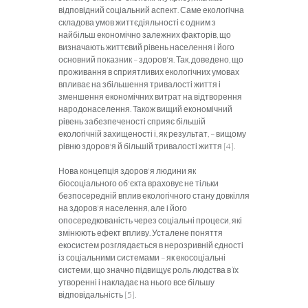
відповідний соціальний аспект. Саме екологічна
складова умов життєдіяльності є одним з
найбільш економічно залежних факторів, що
визначають життєвий рівень населення і його
основний показник – здоров'я. Так, доведено, що
проживання в сприятливих екологічних умовах
впливає на збільшення тривалості життя і
зменшення економічних витрат на відтворення
народонаселення. Також вищий економічний
рівень забез­печеності сприяє більшій
екологічній захищеності і, як результат, – вищому
рівню здоров'я й більшій тривалості життя [4].
Нова концепція здоров'я людини як
біосоціального об'єкта враховує не тільки
безпосередній вплив екологічного стану довкілля
на здоров'я населення, але і його
опосередкованість через соціальні процеси, які
змінюють ефект впли­ву. Усталене поняття
екосистем розглядається в нерозривній єдності
із соціаль­ними системами – як екосоціальні
системи, що значно підвищує роль людства в їх
утворенні і накладає на нього все більшу
відповідальність [5].