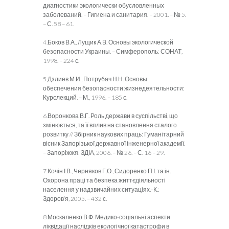
диагностики экологически обусловленных
заболеваний. – Гигиена и санитария. – 2001. – № 5.
– С. 58 – 61.
4.Боков В.А., Лущик А.В. Основы экологической
безопасности Украины. – Симферополь: СОНАТ,
1998. – 224 с.
5.Дзлиев М.И., Потрубач Н.Н. Основы
обеспечения безопасности жизнедеятельности:
Курслекций. – М., 1996. – 185 с.
6.Воронкова В.Г. Роль держави в суспільстві, що
змінюється, та її вплив на становлення сталого
розвитку // Збірник наукових праць: Гуманітарний
вісник Запорізької державної інженерної академії.
– Запоріжжя: ЗДІА, 2006. – № 26. – С. 16 – 29.
7.Кочін І.В., Черняков Г.О., Сидоренко П.І. та ін.
Охорона праці та безпека життєдіяльності
населення у надзвичайних ситуаціях.–К.:
Здоров’я, 2005. – 432 с.
8.Москаленко В.Ф. Медико-соціальні аспекти
ліквідації наслідків екологічної катастрофи в