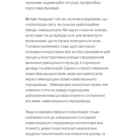
програми, надзвичайні ситуації, професійна
підготовка фахівців.
Вступ.
Невдовзі той час, коли ми усвідомимо, що
глобалізація світу, як сучасне цивілізаційне
явище, завершилася. Ми зараз точно не знаємо,
коли саме і як це відбудеться, але можна бути
впевненими, що потім все повториться знов.
Головна проблема у тому, щоб своєчасно
опанувати ініціативою або хоч би спрямувати цей
процес у конструктивне річище з врахуванням
визнання рівноцінності культур, історичного
досвіду та цивілізацій. Однією з спроб створення
живої міжнародної мови, мови зрозумілої всім,
якраз є міжнародне право навколишнього
середовища – Міжнародне екологічне право, яке
повинно стати на заваді подальшому
руйнуванню в масштабах планети, оточуючого
все живе, навколишнього середовища.
Якщо в окремих сферах глобалізація тільки
наближається до завершення,то в царині
навколишнього середовища охопила вже всю
планету, давно перетнула всі національні
кордони і екологічний стан планети в цілому та