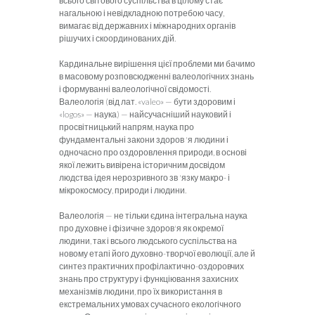
всього світового суспільства в цілому стає
нагальною і невідкладною потребою часу,
вимагає від державних і міжнародних органів
рішучих і скоординованих дій.
Кардинальне вирішення цієї проблеми ми бачимо
в масовому розповсюдженні валеологічних знань
і формуванні валеологічної свідомості.
Валеологія (від лат. «valeo» — бути здоровим і
«logos» — наука) — найсучасніший науковий і
просвітницький напрям, наука про
фундаментальні закони здоров 'я людини і
одночасно про оздоровлення природи, в основі
якої лежить вивірена історичним досвідом
людства ідея нерозривного зв 'язку макро- і
мікрокосмосу, природи і людини.
Валеологія — не тільки єдина інтегральна наука
про духовне і фізичне здоров'я як окремої
людини, так і всього людського суспільства на
новому етапі його духовно-творчої еволюції, але й
синтез практичних профілактично-оздоровчих
знань про структуру і функціювання захисних
механізмів людини, про їх використання в
екстремальних умовах сучасного екологічного