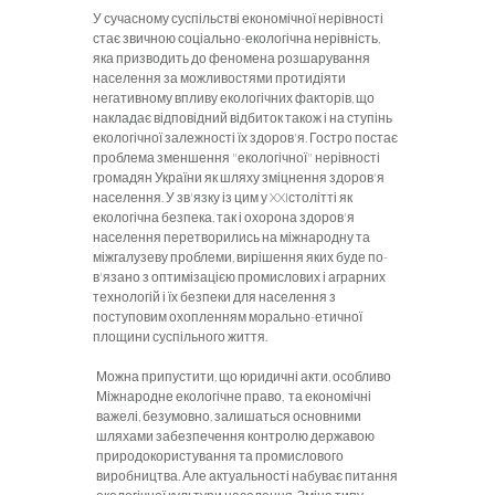
У сучасному суспільстві економічної нерівності
стає звичною соціально-екологічна нерівність,
яка призводить до феномена розшарування
населення за можливостями протидіяти
негативному впливу екологічних факторів, що
накла­дає відповідний відбиток також і на ступінь
екологічної залежності їх здоров'я. Гостро постає
проблема зменшення "екологічної" нерівності
громадян України як шляху зміцнення здоров'я
населення. У зв'язку із цим у XXIстолітті як
екологічна безпека, так і охорона здоров'я
населення перетворились на міжнародну та
міжгалузеву проблеми, вирішення яких буде по­
в'язано з оптимізацією промислових і аграрних
технологій і їх безпеки для населення з
поступовим охопленням морально-етичної
площини суспільного життя.
Можна припустити, що юридичні акти, особливо
Міжнародне екологічне право, та економічні
важелі, безумовно, залишаться основними
шляхами забезпечення контролю державою
природокори­стування та промислового
виробництва. Але актуальності набуває питання