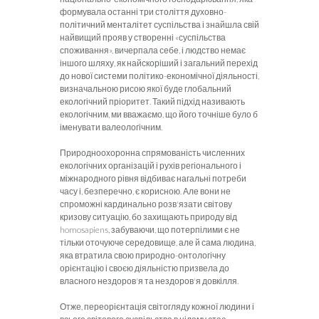
формувала останні три століття духовно-
політичний менталітет суспільства і знайшла свій
найвищий прояв у створенні «суспільства
споживання», вичерпала себе, і людство немає
іншого шляху, як найскоріший і загальний перехід
до нової системи політико-економічної діяльності,
визначальною рисою якої буде глобальний
екологічний пріоритет. Такий підхід називають
екологічним, ми вважаємо, що його точніше було б
іменувати валеологічним.
Природноохоронна спрямованість численних
екологічних організацій і рухів регіонального і
міжнародного рівня відбиває нагальні потреби
часу і, безперечно, є корисною. Але вони не
спроможні кардинально розв'язати світову
кризову ситуацію, бо захищають природу від
homosapiens, забуваючи, що потерпілими є не
тільки оточуюче середовище, але й сама людина,
яка втратила свою природно-онтологічну
орієнтацію і своєю діяльністю призвела до
власного нездоров'я та нездоров'я довкілля.
Отже, переорієнтація світогляду кожної людини і