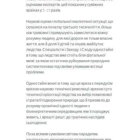
оцінками експертів, цей показник у суміжних
країнах у 5-15 разів.
Наукові оцінки глобальної екологічної ситуації, що
склалися на початку третього тисячоліття, більш
ніж тривожні і примушують замислитися кожну
розумну людину, для якої дороге не тільки власне
життя, але й доля її дітей та онуків, майбутнє
людства. Спеціалісти і Заходу, і Сходу одностайні
в тому, що людство вже стоїть біля фатальної
межі, за якою остаточне руйнування природних
систем поховає під своїми уламками всі інші
проблеми.
Одностайні вони і в тому, що ця криза є передусім
кризою науково-технічної революції, кризою суто
технічної орієнтації людства на вибір помилкової
стратегії підкорення природи, що й призвело до
розриву органічної єдності людини з
біоенергетичним середовищем, яке її породжує,
живить, і, врешті-решт, до трагічних наслідків
сьогодення.
Поза всяким сумнівом світова парадигма
національно-економічного господарювання, яка