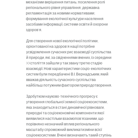
механізми вирішення питань; посилення ролі
регіонального рівня управління; державна
регламентація за новими нормативами;
формування екологічної культури населення
засобами інформації, си­стеми освіти й охорони
здоров'я.
Для створення нової екологічної політики,
орієнтованої на здоров'я нації потрібне
усвідомлення сучасних рис взаємодії суспільства
й природи, які, за свідченнями вчених, із середини
XXстоліття зайшли у так звану третю стадію
взаємодії. Нові характеристики соціо-екологічних
систем були передбачені В.І. Вернадським, який
вважав діяльність сучасного суспільства
найбільш по­тужним фактором природотворення.
Здобутком науково-технічного прогресу є
утворення глобальної земної соціоекосистеми,
яка знаходиться в стані динамічної рівноваги,
природні та соціоекономічні компоненти якої
виявилися настільки взаємопов'язаними, що
порівняно незначний вплив регіонального
масштабу спроможний викликатизміни всієї
соціоекосистеми. Вчені визначають такий ступінь