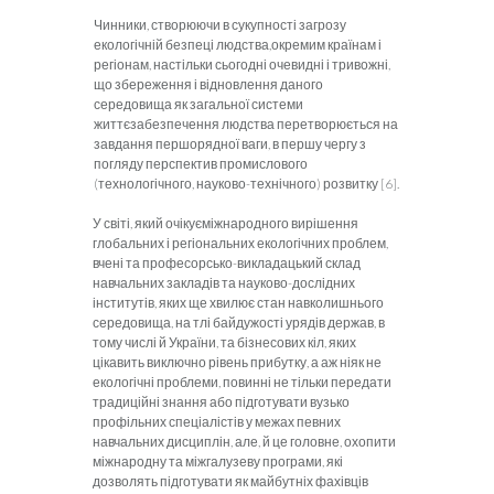
Чинники, створюючи в сукупності загрозу
екологічній безпеці людства,окремим країнам і
регіонам, настільки сьогодні очевидні і тривожні,
що збереження і відновлення даного
середовища як загальної системи
життєзабезпечення людства перетворюється на
завдання першорядної ваги, в першу чергу з
погляду перспектив промислового
(технологічного, науково-технічного) розвитку [6].
У світі, який очікуєміжнародного вирішення
глобальних і регіональних екологічних проблем,
вчені та професорсько-викладацький склад
навчальних закладів та науково-дослідних
інститутів, яких ще хвилює стан навколишнього
середовища, на тлі байдужості урядів держав, в
тому числі й України, та бізнесових кіл, яких
цікавить виключно рівень прибутку, а аж ніяк не
екологічні проблеми, повинні не тільки передати
традиційні знання або підготувати вузько
профільних спеціалістів у межах певних
навчальних дисциплін, але, й це головне, охопити
міжнародну та міжгалузеву програми, які
дозволять підготувати як майбутніх фахівців