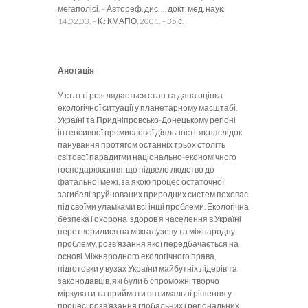
мегаполісі. – Автореф. дис. … докт. мед. наук:
14.02.03. – К.: КМАПО, 2001. – 35 с.
Анотація
У статті розглядається стан та дана оцінка
екологічної ситуації у планетарному масштабі,
Україні та Придніпровсько-Донецькому регіоні
інтенсивної промислової діяльності, як наслідок
панування протягом останніх трьох століть
світової парадигми національно-економічного
господарювання, що підвело людство до
фатальної межі, за якою процес остаточної
загибелі зруйнованих природних систем поховає
під своїми уламками всі інші проблеми. Екологічна
безпека і охорона здоров’я населення в Україні
перетворилися на міжгалузеву та міжнародну
проблему, розв’язання якої передбачається на
основі Міжнародного екологічного права,
підготовки у вузах України майбутніх лідерів та
законодавців, які були б спроможні творчо
міркувати та приймати оптимальні рішення у
процесі розв’язання глобальних і регіональних