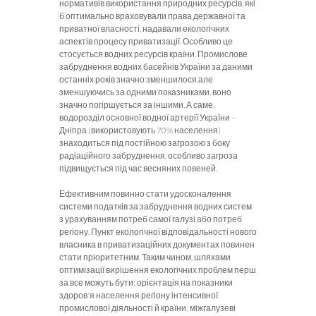
нормативів використання природних ресурсів, які
б оптимально враховували права державної та
приватної власності, надавали екологічних
аспектів процесу приватизації. Особливо це
стосується водних ресурсів країни. Промислове
забруднення водних басейнів України за даними
останніх років значно зменшилося,але
зменшуючись за одними показниками, воно
значно погіршується за іншими. А саме,
водорозділ основної водної артерії України –
Дніпра (використовують 70% населення)
знаходиться під постійною загрозою з боку
радіаційного забруднення, особливо загроза
підвищується під час весняних повеней.
Ефективним повинно стати удосконалення
системи податків за забруднення водних систем
з урахуванням потреб самої галузі або потреб
регіону. Пункт екологічної відповідальності нового
власника в приватизаційних документах повинен
стати пріоритетним. Таким чином, шляхами
оптимізації вирішення екологічних проблем перш
за все можуть бути: орієнтація на показники
здоров'я населення регіону інтенсивної
промислової діяльності й країни; міжгалузеві