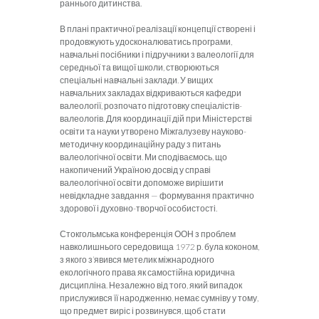
раннього дитинства.
В плані практичної реалізації концепції створені і
продовжують удосконалюватись програми,
навчальні посібники і підручники з валеології для
середньої та вищої школи, створюються
спеціальні навчальні заклади. У вищих
навчальних закладах відкриваються кафедри
валеології, розпочато підготовку спеціалістів-
валеологів. Для координації дій при Міністерстві
освіти та науки утворено Міжгалузеву науково-
методичну координаційну раду з питань
валеологічної освіти. Ми сподіваємось, що
накопичений Україною досвід у справі
валеологічної освіти допоможе вирішити
невідкладне завдання — формування практично
здорової і духовно-творчої особистості.
Стокгольмська конференція ООН з проблем
навколишнього середовища 1972 р. була коконом,
з якого з’явився метелик міжнародного
екологічного права як самостійна юридична
дисципліна. Незалежно від того, який випадок
прислужився її народженню, немає сумніву у тому,
що предмет виріс і розвинувся, щоб стати