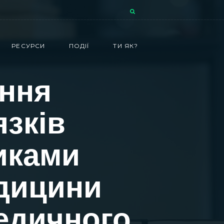
РЕСУРСИ
ПОДІЇ
ТИ ЯК?
ння
язків
иками
дицини
едичного