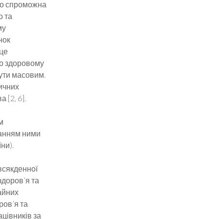
ого спроможна
о та
му
нок
 це
но здоровому
бути масовим.
ичних
 [2, 6].
м
нанням ними
ни).
всякденної
здоров’я та
айних
ров’я та
цівників за