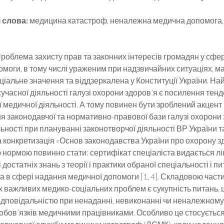
 слова:
медицина катастроф, неналежна медична допомога,
роблема захисту прав та законних інтересів громадян у сфе
омоги, в тому числі ураженим при надзвичайних ситуаціях, м
оціальне значення та віддзеркалена у Конституції України. 
учасної діяльності галузі охорони здоров’я є посилення тенд
 медичної діяльності. А тому повинен бути зроблений акцен
я законодавчої та нормативно-правової бази галузі охорони 
ьності при плануванні законотворчої діяльності ВР України т
а конкретизація «Основ законодавства України про охорону зд
нормою повинно стати: сертифікат спеціаліста видається лі
 достатніх знань з теорії і практики обраної спеціальності і п
а в сфері надання медичної допомоги [1, 4]. Складовою час
 важливих медико-соціальних проблем є сукупність питань, щ
дповідальністю при ненаданні, невиконанні чи неналежному
обов’язків медичними працівниками. Особливо це стосуєтьс