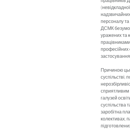
працівників 
(невідкладної
надзвичайних 
персоналу та
ДСМК безумов
уражених та ю
працівниками
професійних 
застосування 
Причиною цьог
суспільстві, 
нерозбірливі
сприятливим 
галузей освіт
суспільства т
заробітна пла
колективах, 
підготовлених