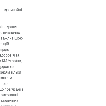
 надзвичайні
рі надання
ає виключно
Найважливішою
енцій
т щодо
здоров’я та
а КМ України,
оров’я».
карям тільки
итанням
тиною
о пов’язані з
 виконанні
я медичних