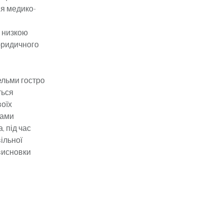
ня медико-
 низкою
 юридичного
ельми гостро
ться
воїх
тами
, під час
ільної
 висновки