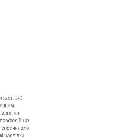
ть ст. 140
тичним
нання чи
 професійних
це спричинило
жкі наслідки