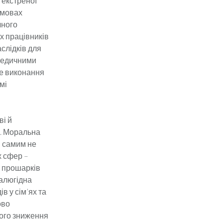
 екстреної
умовах
чного
х працівників
слідків для
 медичними
не виконання
мі
ві й
и. Моральна
, самим не
х сфер –
х прошарків
жалюгідна
в у сім’ях та
ово
кого зниження