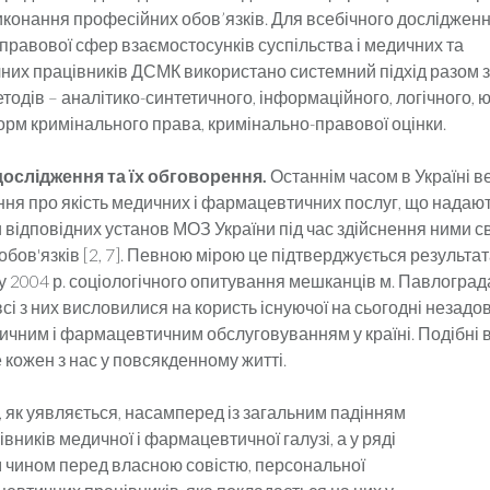
конання професійних обов’язків. Для всебічного досліджен
 правової сфер взаємостосунків суспільства і медичних та
их працівників ДСМК використано системний підхід разом з
тодів – аналітико-синтетичного, інформаційного, логічного,
орм кримінального права, кримінально-правової оцінки.
дослідження та їх обговорення.
Останнім часом в Україні в
ння про якість медичних і фармацев­тичних послуг, що надаю
відповідних установ МОЗ України під час здійс­нення ними с
бов'язків [2, 7]. Пев­ною мірою це підтверджується результа
 2004 р. соціологічного опи­тування мешканців м. Павлограда
сі з них висловилися на користь існуючої на сьогодні незадов
дичним і фармацевтичним обслуговуванням у країні. Подібні
кожен з нас у по­всякденному житті.
 як уявля­ється, насамперед із загальним падінням
вників медичної і фармаце­втичної галузі, а у ряді
 чином перед власною совістю, персональ­ної