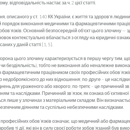
у, відпо­відальність настає за ч. 2 цієї статті.
ня, описаного у ст. 140 КК України, є життя та здоров'я людини
 порядок виконання медичними та фармацевтичними праців
бов’язків. Основний безпо­середній об'єкт цього злочину — 
новок контекстуально вбачається з огляду на юридичні ознак
саних у даній статті [1, 5].
орона цього злочину характеризується в першу чергу тим, що
я чи бездіяльність), тобто не виконання або неналежне викон
 фармацевтичним працівником своїх професійних обов’язків
 недоброякісного до них відношення; по-друге – це наслідки 
нень для ураженого або хворого; по-третє – це причинний зв
ням та наслідками. Причинний зв’язок, як ознака об’єктивної
ся лише у злочинах з матеріальним складом. Він визначаєть
безпечним діянням та суспільно небезпечними наслідками.
професійних обов’язків означає, що медичний або фармаце
робив ті дії, які він в силу своєї роботи зобов’язаний був вик