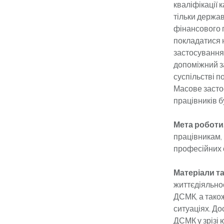
кваліфікації 
тільки держа
фінансового п
покладатися 
застосування
допоміжний з
суспільстві п
Масове засто
працівників б
Мета роботи
працівникам,
професійних о
Матеріали т
життєдіяльнос
ДСМК, а тако
ситуаціях. До
ДСМК у зрізі