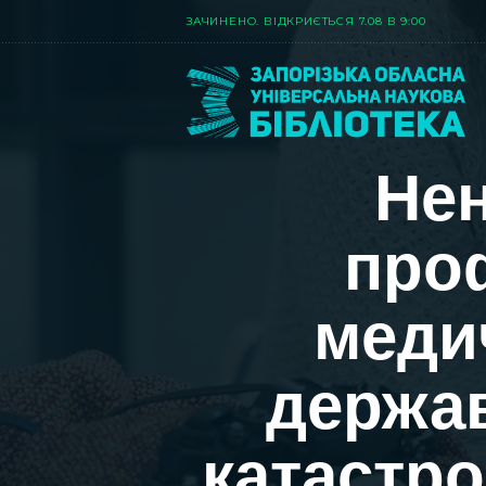
ЗАЧИНЕНО. ВIДКРИЄТЬСЯ 7.08 В 9:00
Не
проф
меди
держа
катастр