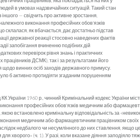
евтичних працівників, яка покладається на них у
 людей в умовах надзвичайних ситуацій. Такий стан
, з іншого — свідчить про активне зростання,
еналежного виконання професійних обов'язків
о склалася, як вбачається, дає достатньо підстав
зації державної реакції стосовно наведених фактів
стадії запобігання вчи­ненню подібних дій
даткових перевірок рівня знань і практичних
працівників ДСМК), так і за результатами його
ня щодо винних осіб заходів державного примусу.
було б активно протидіяти згаданим порушенням
д КК України 1960 р., чинний Кримінальний кодекс України місти
виконання професійних обов'язків меди­чним або фармацев
 якою встановлено кримінальну відповідальність за «не­вико
конання медичним або фармацевтичним працівником своїх
аслідок недбалого чи несумлінного до них ставлення, якщо 
и для хворого» (ч. 1). У разі, коли вказане діяння заподіяло тя