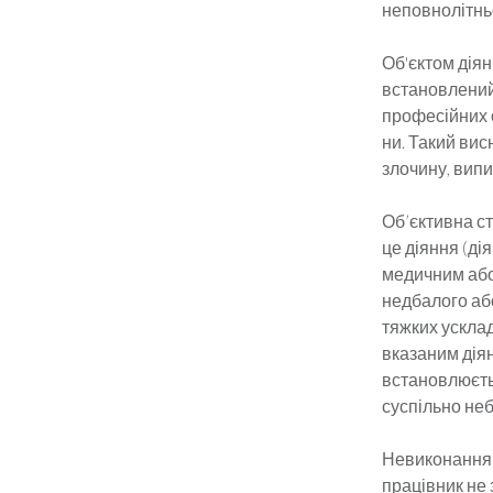
неповнолітньом
Об'єктом діян
встановлений
професійних о
ни. Такий вис
злочину, випи­
Об’єктивна ст
це діяння (ді
медичним або
недбалого або
тяжких усклад
вказаним діян
встановлюєть
суспільно не
Невиконання 
працівник не з