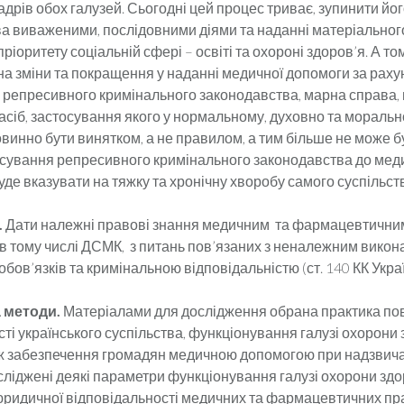
кадрів обох галузей. Сьогодні цей процес триває, зупинити й
ва виваженими, послідовними діями та наданні матеріальног
ріоритету соціальній сфері – освіті та охороні здоров’я. А то
на зміни та покращення у наданні медичної допомоги за раху
 репресивного кримінального законодавства, марна справа,
асіб, застосування якого у нормальному, духовно та мораль
овинно бути винятком, а не правилом, а тим більше не може 
сування репресивного кримінального законодавства до мед
уде вказувати на тяжку та хронічну хворобу самого суспільства
.
Дати належні правові знання медичним та фармацевтични
 в тому числі ДСМК, з питань пов’язаних з неналежним вико
бов’язків та кримінальною відповідальністю (ст. 140 КК Украї
а методи.
Матеріалами для дослідження обрана практика по
ті українського суспільства, функціонування галузі охорони 
ж забезпечення громадян медичною допомогою при надзвич
сліджені деякі параметри функціонування галузі охорони здо
 юридичної відповідальності медичних та фармацевтичних пра