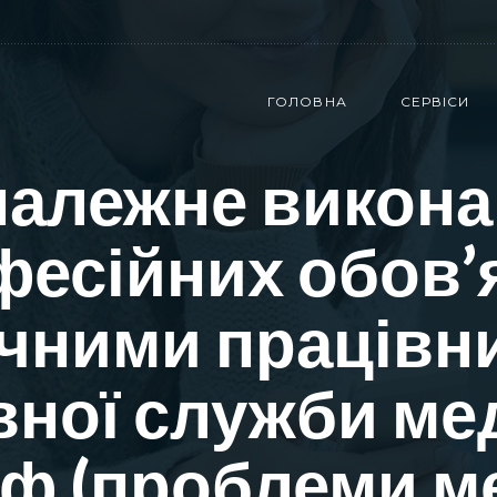
ГОЛОВНА
СЕРВІСИ
належне викона
есійних обов’
чними працівн
вної служби ме
оф (проблеми м