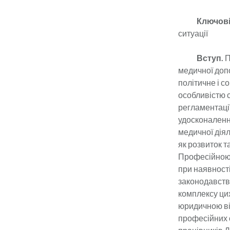
Ключові
ситуації
Вступ.
П
медичної доп
політичне і с
особливістю с
регламентації
удосконаленн
медичної діял
як розвиток т
Професійною 
при наявності
законодавств
комплексу цих
юридичною ві
професійних 