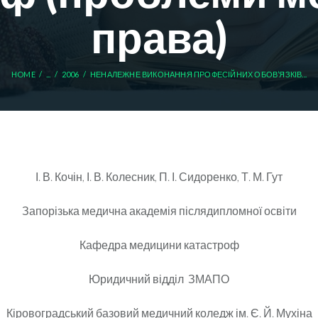
права)
HOME
...
2006
НЕНАЛЕЖНЕ ВИКОНАННЯ ПРОФЕСІЙНИХ ОБОВ’ЯЗКІВ...
І. В. Кочін, І. В. Колесник, П. І. Сидоренко, Т. М. Гут
Запорізька медична академія післядипломної освіти
Кафедра медицини катастроф
Юридичний відділ ЗМАПО
Кіровоградський базовий медичний коледж ім. Є. Й. Мухіна