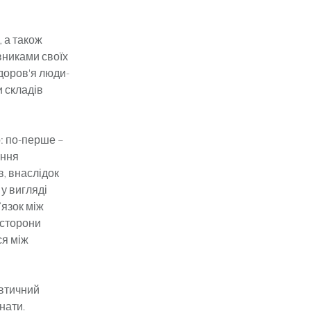
, а також
никами своїх
здоров'я люди­
и складів
: по-перше –
ання
, внаслідок
у вигляді
’язок між
 сторони
ся між
втичний
онати.