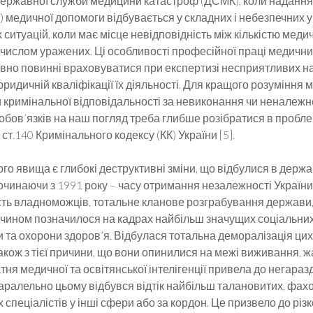
Державної служби медицини катастроф (ДСМК), коли надання
) медичної допомоги відбувається у складних і небезпечних 
ситуацій, коли має місце невідповідність між кількістю меди
 числом уражених. Ці особливості професійної праці медични
но повинні враховуватися при експертизі несприятливих на
ридичній кваліфікації їх діяльності. Для кращого розуміння
 кримінальної відповідальності за невиконання чи неналеж
обов’язків на наш погляд треба глибше розібратися в пробле
ст.140 Кримінального кодексу (КК) України [5].
о явища є глибокі деструктивні зміни, що відбулися в держа
починаючи з 1991 року – часу отримання незалежності Україн
сть владноможців, тотальне кланове розграбування держави
чином позначилося на кадрах найбільш значущих соціальни
и та охорони здоров’я. Відбулася тотальна деморалізація ци
акож з тієї причини, що вони опинилися на межі виживання, 
тня медичної та освітянської інтелігенції привела до негаразді
паралельно цьому відбувся відтік найбільш талановитих, фах
 спеціалістів у інші сфери або за кордон. Це призвело до різ