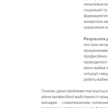
неналежне ви
соціальної та
фармацевтичн
конкретних ме
порівняння н
Результати 
постало пита
працівниками 
професійних о
проведеного у
якого майже в
ситуації з ме
робить майже 
Генезис даної проблеми пов'язується,
рівня профе­сійної майстерності праці
випадків — з нівелюванням, головним