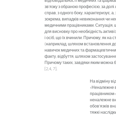
відповідальності медичних та фармац
зв'язку з обраною професією, за долі
справ, з одного боку, характеризує, а
зокрема, випадків невиконання чи н
медичними працівниками. Ситуація, щ
для висновку про необхідність активі
і осіб, що їх вчинили. Причому, як на 
(наприклад, шляхом встановлен­ня до
навичок медичних та фармацевтичних 
факту, відбуття, шляхом за­стосуван
Причому таких, завдяки яким можна 
[2,4, 7].
На відміну ві
«Не­належне 
працівником»,
неналежне ви
обов'язків вн
тяжкі наслід­к