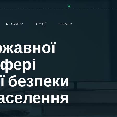
РЕСУРСИ
ПОДІЇ
ТИ ЯК?
ржавної
сфері
ї безпеки
населення