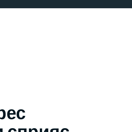
рес
и сприяє