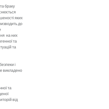
та браку
йснюється
шеності яких
ризводить до
е
ння на них
генної та
туацій та
безпеки і
де викладено
чної та
щеної
иторій від