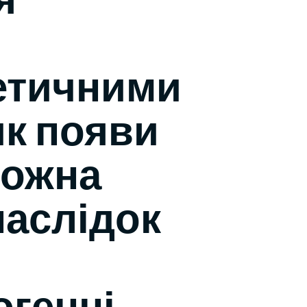
етичними
ик появи
можна
наслідок
огенні