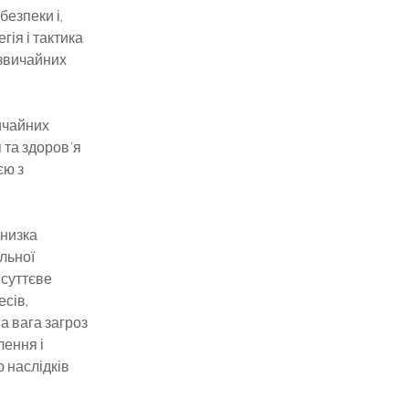
безпеки і,
гія і тактика
дзвичайних
ичайних
 та здоров’я
єю з
низка
льної
 суттєве
есів,
а вага загроз
лення і
ю наслідків