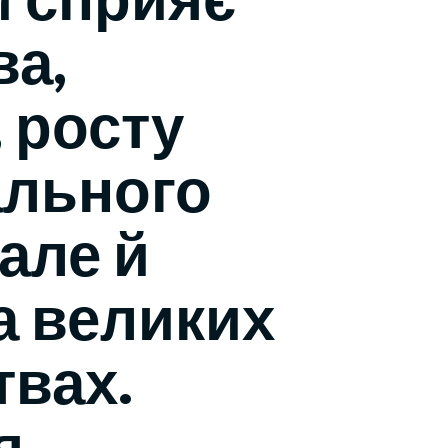
а,
 росту
ального
але й
а великих
вах.
я