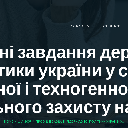
ГОЛОВНА
СЕРВІСИ
ні завдання де
тики україни у 
ної і техногенно
ьного захисту 
HOME
...
2007
ПРОВІДНІ ЗАВДАННЯ ДЕРЖАВНОЇ ПОЛІТИКИ УКРАЇНИ У...