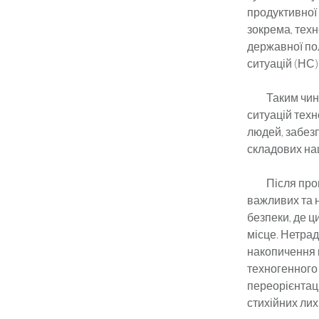
продуктивної 
зокрема, техн
державної пол
ситуацій (НС)
Таким чином,
ситуацій тех
людей, забезп
складових на
Після прого
важливих та 
безпеки, де ц
місце. Нетрад
накопичення 
техногенного
переорієнтаці
стихійних лих