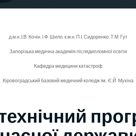
д.м.н.,І.В. Кочін, І.Ф. Шило, к.м.н. П.І. Сидоренко, Т.М. Гут
Запорізька медична академія післядипломної освіти
Кафедра медицини катастроф
Кіровоградський базовий медичний коледж ім.. Є.Й. Мухіна
технічний прог
учасної держав