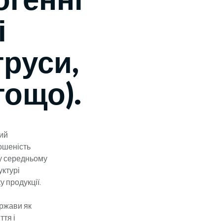
і
труси,
тощо).
ний
ошеність
 у середньому
уктурі
 продукції.
ржави як
ття і