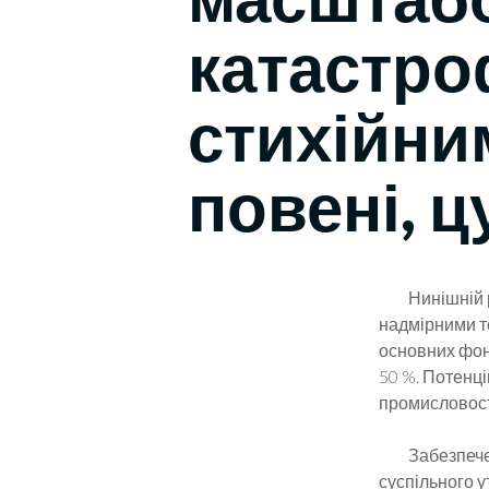
катастро
стихійни
повені, ц
Нинішній рів
надмірними т
основних фон
50 %. Потенці
промисловості
Забезпечення
суспільного у