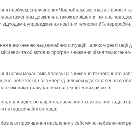
ня проблем, спричинених Чорнобильською катастрофою та
навантаженням довкілля, а також вирішення питань поводже
 відходами, упровадження новітніх технологій їх переробки
;
я виникненню надзвичайних ситуацій шляхом реалізації 
 місцевих та об’єктових програм зниження рівня техногенно-
ння нових механізмів впливу на зниження техногенного на
вищеної небезпеки, насамперед, шляхом удосконалення дозві
обов’язковим страхуванням від техногенних ризиків;
ня, відповідне оснащення, навчання та виховання кадрів п
я на надзвичайні ситуації;
 безпеки проживання населення у сейсмічно небезпечних ра