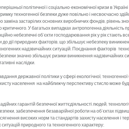
ішньої політичної і соціально-економічної кризи в Україні 
тримку техногенної безпеки дуже повільно і несвоєчасно зді
о заміна застарілих основних виробничих фондів, рівень зно
 критичного. У багатьох випадках антропогенна діяльність п
нційно небезпечні об’єкти господарювання рік у рік стають вс
 до дії природних факторів, що збільшує небезпеку виникне
хногенних надзвичайних ситуацій. Поєднання факторів техно
безпеки значно збільшує ризики виникнення надзвичайних си
гативні наслідки.
ання державної політики у сфері екологічної, техногенної 
ахисту населення на найближчу перспективу стисло може бу
адійних гарантій безпечної життєдіяльності людей, технологі
езпеки, забезпечення безаварійної роботи на об’єктах підви
сягнення високих норм та стандартів захисту населення і тер
 ситуацій природного та техногенного характеру;