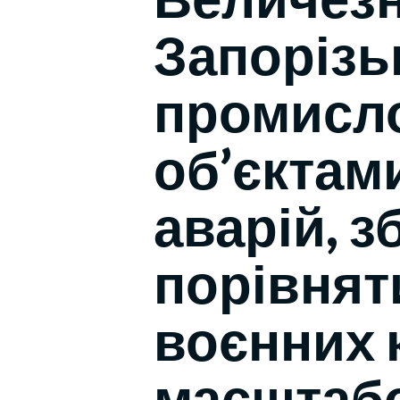
Запорізь
промисло
об’єктам
аварій, з
порівнят
воєнних 
масштабо