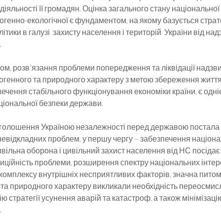
діяльності її громадян. Оцінка загального стану національної 
огенно-екологічної є фундаментом, на якому базується страте
ітики в галузі захисту населення і територій України від на
.
 розв’язання проблеми попередження та ліквідації надзв
ногенного та природного характеру з метою збереження життя
ечення стабільного функціонування економіки країни, є одні
ціональної безпеки держави.
лошення Україною незалежності перед державою постала 
невідкладних проблем, у першу чергу – забезпечення націона
ивільна оборона і цивільний захист населення від НС посідає
иційність проблеми, розширення спектру національних інтер
комплексу внутрішніх несприятливих факторів, значна питом
 та природного характеру викликали необхідність переосмис
ю стратегії усунення аварій та катастроф, а також мінімізаці
.