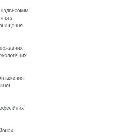
 надвисоким
ння з
, знищення
державних,
екологічних
вантаження
льної
рофесійних
йонах;