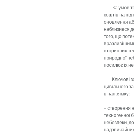
За умов тепер
коштів на під
оновлення аб
наблизився до
того, що поте
вразливішими
вторинних те
природної не
посилює їх не
Ключові завд
цивільного з
в напрямку:
– створення н
техногенної б
небезпеки, до
надзвичайних