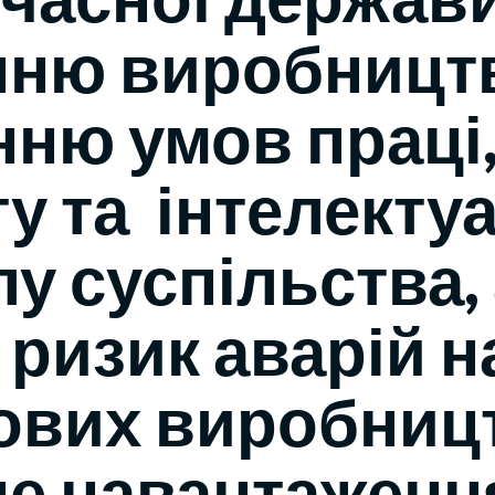
ню виробництв
ню умов праці,
у та інтелекту
у суспільства, 
 ризик аварій н
вих виробницт
е навантаженн