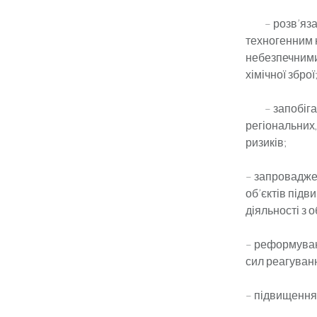
– розв’язан
техногенним 
небезпечними
хімічної зброї
– запобіганн
регіональних,
ризиків;
– запровадже
об’єктів під
діяльності з 
– реформуван
сил реагуванн
– підвищення