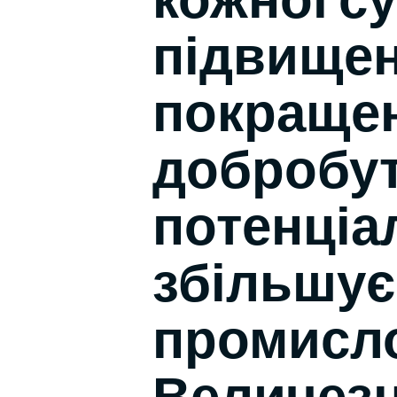
підвищен
покращен
добробут
потенціал
збільшує
промисло
Величезн