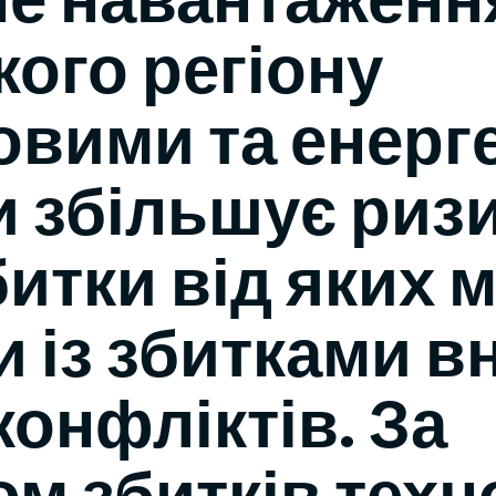
кого регіону
вими та енерг
и збільшує риз
битки від яких 
и із збитками в
конфліктів. За
м збитків техн