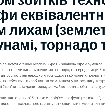
фи еквівалентн
м лихам (земле
унамі, торнадо 
ень техногенної безпеки України значною мірою зумовле
ехногенними навантаженнями на природне середовище. Зн
дів усіх галузей народного господарства України становить
йно небезпечні виробництва мають значну питому вагу в стр
 України, на їх долю припадає майже третина обсягів випуску
 національної безпеки є невід’ємною функцією кожної де
творення, покликаного гарантувати сприятливі умови для жи