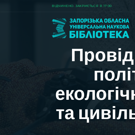
ВIДЧИНЕНО. ЗАКРИЄТЬСЯ В 17:00
Провід
полі
екологіч
та цивіл