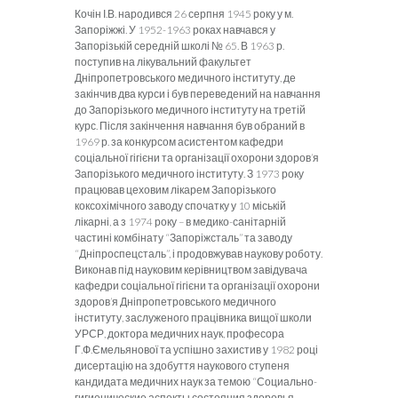
Кочін І.В. народився 26 серпня 1945 року у м.
Запоріжжі. У 1952-1963 роках навчався у
Запорізькій середній школі № 65. В 1963 р.
поступив на лікувальний факультет
Дніпропетровського медичного інституту, де
закінчив два курси і був переведений на навчання
до Запорізького медичного інституту на третій
курс. Після закінчення навчання був обраний в
1969 р. за конкурсом асистентом кафедри
соціальної гігієни та організації охорони здоров’я
Запорізького медичного інституту. З 1973 року
працював цеховим лікарем Запорізького
коксохімічного заводу спочатку у 10 міській
лікарні, а з 1974 року – в медико-санітарній
частині комбінату “Запоріжсталь” та заводу
“Дніпроспецсталь”, і продовжував наукову роботу.
Виконав під науковим керівництвом завідувача
кафедри соціальної гігієни та організації охорони
здоров’я Дніпропетровського медичного
інституту, заслуженого працівника вищої школи
УРСР, доктора медичних наук, професора
Г.Ф.Ємельянової та успішно захистив у 1982 році
дисертацію на здобуття наукового ступеня
кандидата медичних наук за темою “Социально-
гигиенические аспекты состояния здоровья