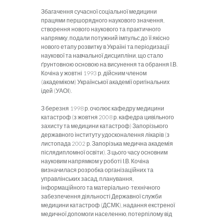
Збагачення сучасної соціальної медицини
працями першорядного наукового значення,
створення нового наукового та практичного
напрямку, подали потужний імпульс до її якісно
нового етапу розвитку в Україні та періодизації
наукової та навчальної дисципліни, що стало
ґрунтовною основою на висунення та обрання І.В.
Кочіна у жовтні 1993 р. дійсним членом
(академіком) Української академії оригінальних
ідей (УАОІ).
З березня 1998 р. очолює кафедру медицини
катастроф (з жовтня 2008 р. кафедра цивільного
захисту та медицини катастроф) Запорізького
державного інституту удосконалення лікарів (з
листопада 2002 р. Запорізька медична академія
післядипломної освіти). З цього часу основним
науковим напрямком у роботі І.В. Кочіна
визначилася розробка організаційних та
управлінських засад, планування,
інформаційного та матеріально-технічного
забезпечення діяльності Державної служби
медицини катастроф (ДСМК), надання екстреної
медичної допомоги населенню, потерпілому від