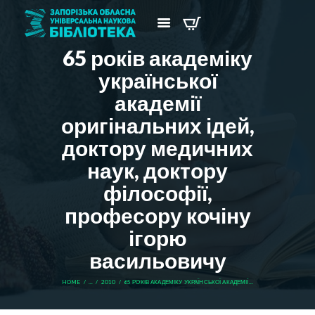
65 років академіку
української
академії
оригінальних ідей,
доктору медичних
наук, доктору
філософії,
професору кочіну
ігорю
васильовичу
HOME
...
2010
65 РОКІВ АКАДЕМІКУ УКРАЇНСЬКОЇ АКАДЕМІЇ...