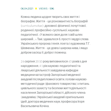
06.04.2021
VIEWS - 596
Кожна людина щодня творить своє життя і
біографію. Життя – це різноманітність біографій
(curriculumvitae): духовної, фізичної, почуттєвої,
родинної, професійно-суспільної, науково-
педагогічної. «У всякого своя доля і свій шлях
широкий…». Такі, здавалося б, прості і мудрі слова
Українського пророка і генія, поета і художника Т.Г.
Шевченка. Життя – це довга і широка нива, і якщо
добром засієш її, добро і пожнеш.
26 серпня 2010 року виповнилося 65 років з дня
народження, 41 рік науково-педагогічної та
лікарської діяльності завідувача кафедри
медицини катастроф Запорізької медичної
академії післядипломної освіти, голови науково-
методичної ради (фахового товариства) з питань
цивільного захисту та безпеки життєдіяльності
населення Запорізької області, дійсного члена
(академіка) Української академії оригінальних
ідей, доктора медичних наук, професора Ігоря
Васильовича Кочіна.