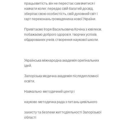
працьовитість, він не перестає сам вчитися і
навчати колег, передає свій багатий досвід,
зберігає свою особистість, свій духовний світ і
гарт переконань громадянина нової України.
Привітаємо Ігоря Васильовича Кочіна з ювілеєм,
побажаємо доброго здоров’я, творчих успіхів,
обдарованих учнів, створення наукової школи.
Українська міжнародна академія оригінальних
ідей,
Запорізька медична академія післядипломної
освіти,
Навчально-методичний центр і
науково-методична рада з питань цивільного
захисту та безпеки життєдіяльності Запорізької
області