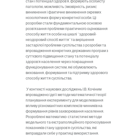
стан і потенціал здоров’я, формують особисту
патологію, можливість (імовірність, ризик)
виникнення і фактичне виникнення окремих
нозологічних форм у конкретної особи. Ці
розробки стали фундаментальною основою
розв’язання проблеми практичного оцінювання
способу життя особи на шкалі “здоровий-
нездоровий спосіб життя” та вирішення
застарілої проблеми суспільства з розробки та
впровадження конкретних державних програм з
суттєвого підвищення стану та потенціалу
здоров’я населення через покращення
функціонування систем, які обумовлюють
виховання, формування та підтримку здорового
способу життя суспільства.
У контексті наукових досліджень І.В. Кочіним
впроваджено ідеї і методи математичної теорії
планування експерименту для моделювання
впливу різноманітних комплексів чинників на
формування рівнів захворювання населення.
Розроблені математико-статистичні методи
модельного та екстраполяційного прогнозування
показників стану здоров’я суспільства, які
виправдали себе у практиці використання.