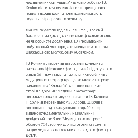
надзвичайних ситуацій. У наукових роботах І.В.
Кочіна міститься велика кількість принципово
нових підходів, ідей та понять, які вимагають
подальшої розробки та розвитку.
Любить педагогічну діяльність. Розцінює свій
багаторічний досвід, свій високий фаховий рівень
не як особисте досягнення, а як громадський
набуток, який має передати молодшим колегам.
Вважає це своїм службовим обов’язком.
І.В. Кочіним створений авторський колектив з
висококваліфікованих фахівців, який підготував та
видав 26 підручників та навчальних посібників з
медицини катастроф. Кращою книгою 2000 року
видавництва “Здоров’я” визнаний перший в
Україні підручник “Медицина катастроф”
авторського колективу очолюваного І.В. Кочіним.
Підручник перевидано у 2002 році. І.В.Кочін є
автором понад 300наукових праць. У 2008 р.
видано фундаментальний навчальний і
довідковий посібник “Медицина катастроф”
обсягом 724 сторінки для підготовки студентів
вищих медичних навчальних закладів та фахівців
ДСМК.