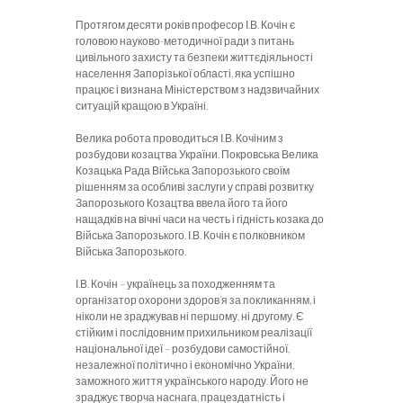
Протягом десяти років професор І.В. Кочін є
головою науково-методичної ради з питань
цивільного захисту та безпеки життєдіяльності
населення Запорізької області, яка успішно
працює і визнана Міністерством з надзвичайних
ситуацій кращою в Україні.
Велика робота проводиться І.В. Кочіним з
розбудови козацтва України. Покровська Велика
Козацька Рада Війська Запорозького своїм
рішенням за особливі заслуги у справі розвитку
Запорозького Козацтва ввела його та його
нащадків на вічні часи на честь і гідність козака до
Війська Запорозького. І.В. Кочін є полковником
Війська Запорозького.
І.В. Кочін – українець за походженням та
організатор охорони здоров’я за покликанням, і
ніколи не зраджував ні першому, ні другому. Є
стійким і послідовним прихильником реалізації
національної ідеї – розбудови самостійної,
незалежної політично і економічно України,
заможного життя українського народу. Його не
зраджує творча наснага, працездатність і