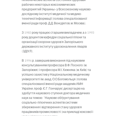
рабочих некоторых коксохимических
предприятий Украины» у Всесоюзному науково-
дослідному інституті медичної та медико-
технічної інформації (голова спеціалізованої
вченої ради проф. Д.Д. Вєнєдіктов, м. Москва).
З 1983 року працює старшим викладачем, а з 1993
року доцентом кафедри соціальної гігієни та
організації охорони здоров’я Запорізького
державного інституту удосконалення лікарів
(ЗДІУЛ).
В 1996 р. завершив виконання під науковим
консультуванням професора В.Ф. Посного (м.
Запоріжжя) і професора М.І. Хижняка (м. Київ) та
успішно захистив у Національному медичному
університеті ім. акад. О.О.Богомольця (голова
спеціалізованої вченої ради академік АМН
України, проф. Є.Г. Гончарук) дисертацію на
здобуття наукового ступеня доктора медичних
наук за темою: “Наукове обґрунтування
соціально-гігієнічних аспектів системи
збереження і відтворення стану здоров’я
працівників промисловості (на прикладі коксової і