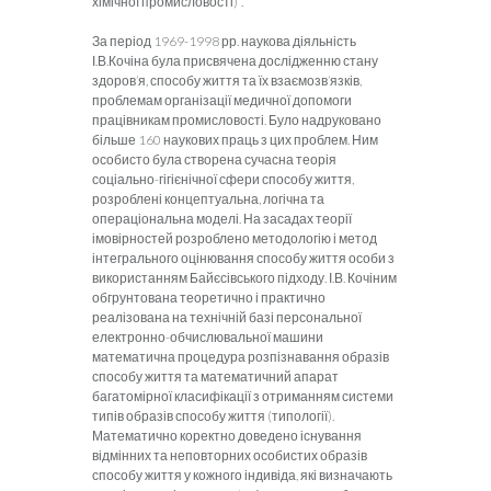
хімічної промисловості)”.
За період 1969-1998 рр. наукова діяльність
І.В.Кочіна була присвячена дослідженню стану
здоров’я, способу життя та їх взаємозв’язків,
проблемам організації медичної допомоги
працівникам промисловості. Було надруковано
більше 160 наукових праць з цих проблем. Ним
особисто була створена сучасна теорія
соціально-гігієнічної сфери способу життя,
розроблені концептуальна, логічна та
операціональна моделі. На засадах теорії
імовірностей розроблено методологію і метод
інтегрального оцінювання способу життя особи з
використанням Байєсівського підходу. І.В. Кочіним
обгрунтована теоретично і практично
реалізована на технічній базі персональної
електронно-обчислювальної машини
математична процедура розпізнавання образів
способу життя та математичний апарат
багатомірної класифікації з отриманням системи
типів образів способу життя (типології).
Математично коректно доведено існування
відмінних та неповторних особистих образів
способу життя у кожного індивіда, які визначають