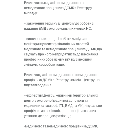
Виключаються дані про медичного та
немедичного працівника ДСМК з Реєст­ру у
випадку:
– закінчення терміну дії до­пуску до роботи з
надання ЕМД в екстремальних умовах НС;
– виявлення в процесі роботи чи під час
моніторингу психофі­зіологічних якостей
медичного та немедичного працівника ДСМК, що
свідчать про його непридат­ність до виконання
професійних обов’язків у зв’язку з віковими
змінами, хворобою тощо.
Виключає дані про медичного та немедичного
працівника ДСМК з Реєстру комісія Центру на
підставі подання:
– експертів Центру; керівників Територіальних
центрів екстреної медичної допомоги та
медицини катастроф (ТЦ ЕМД та МК), лікувально-
профілактичних і санітарно-профілактичних
установ, де пра­цює фахівець;
-медичного та немедичного працівника ДСМК,