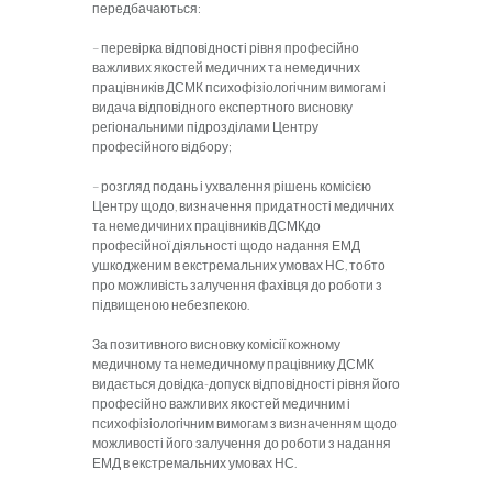
передбачаються:
– перевірка відповідності рівня про­фесійно
важливих якостей медичних та немедичних
працівників ДСМК психофізіо­логічним вимогам і
видача відповідного експертного висновку
регіональними підрозділами Центру
професійного від­бору;
– розгляд подань і ухвалення рішень ко­місією
Центру щодо, визначення придат­ності медичних
та немедичиних працівників ДСМКдо
професійної діяльнос­ті щодо надання ЕМД
ушкодженим в екстремальних умовах НС, тобто
про можливість залучення фахівця до роботи з
підвищеною небез­пекою.
За позитивного висновку комісії кожному
медичному та немедичному працівнику ДСМК
видається довідка-допуск відповідності рівня його
професійно важливих якостей медичним і
психофізіологічним вимогам з визначенням щодо
можливості його залучення до роботи з надання
ЕМД в екстремальних умовах НС.