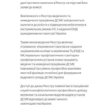
дані про якого за­несено в Реєстр, на підставі його
заяви до комісії.
Виключеного з Реєстру медичного та
немедичного працівника ДСМК забороняється
залучати до роботи з підвищеною небез­пекою в
екстремальних умовах НС з надання ЕМД
ушкодженим на території України.
Таким чином ведення Реєстру включає
отримання, збереження і своє­часне надання
зацікавленим осо­бам та керівникам ТЦ ЕМД та
МК,лікувально-профілактичних і санітарно-
профілактичних установ, в яких пра­цюють
медичні та немедичні працівники ДСМК
інформації про рівень професійно важливих
якостей фахівців, потрібної для формування
кадрового складу ДСМК України.
Доступ до даних Реєстру повинні ма­ти працівники
служб психофізіологічного професійного добору,
керівники та начальники відділів кадрів установ
ДСМК відповідно до вимог чинного
законодавстваУкраїни.