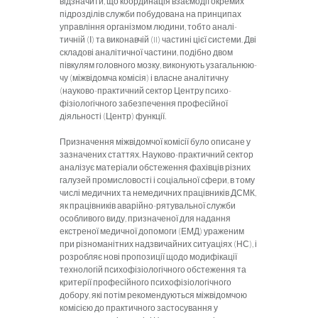
відзначити, що координація взаємодії окремих
підрозділів служби побудована на принципах
управління ор­ганізмом людини, тобто аналі­
тичній (І) та виконавчій (II) час­тині цієї системи. Дві
складо­ві аналітичної частини, подіб­но двом
півкулям головного мозку, виконують узагальнюю­
чу (міжвідомча комісія) і влас­не аналітичну
(науково-прак­тичний сектор Центру психо­
фізіологічного забезпечення професійної
діяльності (Центр) функції.
Призначення міжвідомчої комісії було описане у
зазначе­них статтях. Науково-практич­ний сектор
аналізує матеріали обстеження фахівців різних
галузей промисловості і соціальної сфери, в тому
числі медичних та немедичних працівників ДСМК,
як працівників аварійно-рятувальної служби
особливого виду, призначеної для надання
екстреної медичної допомоги (ЕМД) ураженим
при різноманітних надзвичайних ситуаціях (НС), і
розробляє нові пропозиції щодо модифіка­ції
технологій психофізіологічного обсте­ження та
критерії професійного психофізіо­логічного
добору, які потім рекоменду­ються міжвідомчою
комісією до практич­ного застосування у