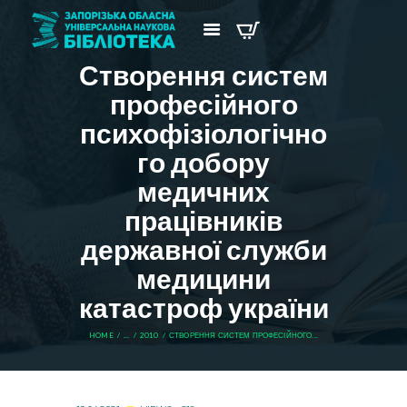
Створення систем
професійного
психофізіологічно
го добору
медичних
працівників
державної служби
медицини
катастроф україни
HOME
...
2010
СТВОРЕННЯ СИСТЕМ ПРОФЕСІЙНОГО...