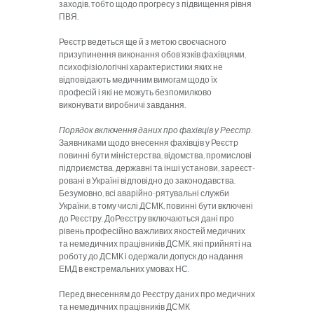
заходів, тобто щодо прогресу з підвищення рівня
ПВЯ.
Реєстр ведеться ще й з метою своє­часного
призупинення виконання обов’яз­ків фахівцями,
психофізіологічні характе­ристики яких не
відповідають медичним ви­могам щодо їх
професій і які не можуть безпомилково
виконувати виробничі зав­дання.
Порядок включення даних про фа­хівців у Реєстр.
Заявниками щодо вне­сення фахівців у Реєстр
повинні бути мініс­терства, відомства, промислові
підприємст­ва, державні та інші установи, зареєст­
ровані в Україні відповідно до законо­давства.
Безумовно, всі аварійно-рятувальні служби
України, в тому числі ДСМК, повинні бути включені
до Реєстру. ДоРеєстру включаються дані про
рівень професійно важливих якостей медичних
та немедичних працівників ДСМК, які прийняті на
роботу до ДСМК і одержали допуск до надання
ЕМД в екстремальних умовах НС.
Перед внесенням до Реєстру даних про медичних
та немедичних працівників ДСМК