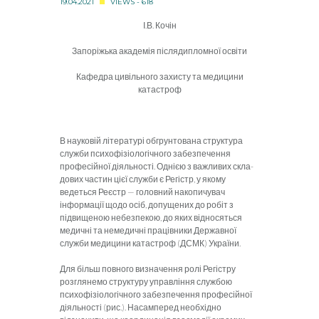
19.04.2021
VIEWS - 618
І.В. Кочін
Запоріжька академія післядипломної освіти
Кафедра цивільного захисту та медицини
катастроф
В науковій літературі обгрунтована структура
служби психофізіологічного забезпечення
профе­сійної діяльності. Однією з важливих скла­
дових частин цієї служби є Регістр, у якому
ведеться Реєстр — головний накопичувач
інформації щодо осіб, допущених до робіт з
підвищеною небезпекою, до яких відносяться
медичні та немедичні працівники Державної
служби медицини катастроф (ДСМК) України.
Для більш повного визна­чення ролі Регістру
розгляне­мо структуру управління служ­бою
психофізіологічного за­безпечення професійної
діяль­ності (рис.). Насампе­ред необхідно