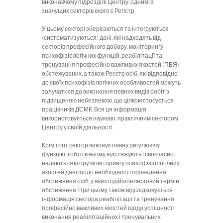
виконавчому підроз­ділі Центру, одним із
значущих секторів якого є Регістр.
У цьому секторі зберігаються та інтег­руються
(систематизуються) дані, які над­ходять від
секторів професійного добору, моніторингу
психофізіологічних функцій, реабілітації та
тренування професійно важливих якостей (ПВЯ)
обстежуваних, а також Реєстр осіб, які відповідно
до своїх психофізіологічних особливостей можуть
залучатися до виконання певних видів робіт з
підвищеною небезпекою, що цілком стосується
працівників ДСМК. Вся ця інформація
використовується науково-практичним сектором
Центру у своїй діяльності.
Крім того, сектор виконує певну регулюючу
функцію, тобто в ньому відстежують і своєчасно
надають сектору моніто­рингу психофізіологічних
якостей дані щодо необхідності проведення
обстеження осіб, у яких підійшов черговий термін
об­стеження. При цьому також відслідковуєть­ся
інформація сектора реабілітації та тре­нування
професійно важливих якостей щодо успішності
виконання реабілітацій­них і тренувальних