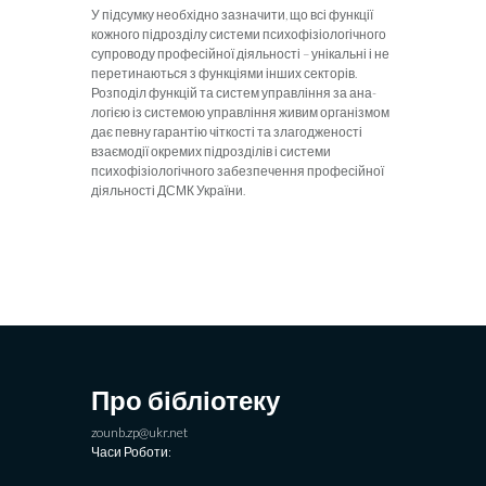
У підсумку необхідно зазначити, що всі функції
кожного підрозділу системи психофізіологічного
супроводу професій­ної діяльності – унікальні і не
перетина­ються з функціями інших секторів.
Розпо­діл функцій та систем управління за ана­
логією із системою управління живим ор­ганізмом
дає певну гарантію чіткості та злагодженості
взаємодії окремих підрозді­лів і системи
психофізіологічного забезпе­чення професійної
діяльності ДСМК України.
Про бібліотеку
zounb.zp@ukr.net
Часи Роботи: