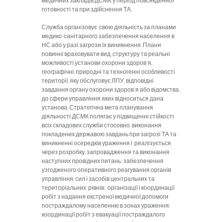
медичних закладів ДСМК у період повсякденної
готовності та при здійснення ТА.
Служба організовує свою діяльність за планами
медико-санітарного забезпечення населення в
НС або у разі загрози їх виникнення. Плани
повинні враховувати вид, структуру та реальні
можливості установи охорони здоров'я,
географічні, природні та техногенні особливості
території, яку обслуговує ЛПУ, відповідні
завдання органу охорони здоров'я або відомства,
до сфери управління яких відноситься дана
установа. Стратегічна мета планування
діяльності ДСМК полягає у підвищенні стійкості
всіх складових служби стосовно виконання
покладених державою завдань при загрозі ТА та
виникненні осередків ураження і реалізується
через розробку, запровадження та виконання
наступних провідних питань: забезпечення
узгодженого оперативного реагування органів
управління, сил і засобів центральних та
територіальних рівнів; організації і координації
робіт з надання екстреної медичної допомоги
постраждалому населенню в зонах ураження;
координації робіт з евакуації постраждалого