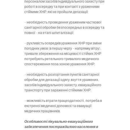
персоналом засобів індивідуального захисту при
роботі в осередку та при контакті з ураженими
стійкими ХНР, які не пройшли дегазації;
– необхідність проведення ураженим часткової
санітарної обробки безпосередньо в осередку та
повної – на етапі шпиталізації;
– рухливість осередків ураження ХНР при зміни
погодних умов (в першу чергу – напрямку вітру),
тривале збереження на місцевості стійких ХНР
потребують ретельного тривалого медичного
спостереження поза зоною ураження ХНР;
– необхідність розгортання пунктів санітарної
обробки для дегазації одягу, взуття уражених,
засобів індивідуального захисту, евакуаційного
транспорту при зараженні стійкими ХНР;
– можливість втрати працездатності, потреба в
екстреної медичної допомозі та евакуації
медичних працівників.
Особливості лікувально-евакуаційного
забезпечення постраждалого населення в