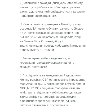
2. Дотримання заходів індивідуального захисту
членів групи: робота в засобах індивідуального
захисту, дотримання індивідуальних та загально
прийнятих заходів безпеки.
3. Оперативність проведення. На виїзд у зону
осередку ТА повинно бути витрачено не більше
15-20 хв.; час на відбір і упакування проб – не
більше 30-40 хв.; на оформлення документації –
не більше 10 хв. Строки відбору і
транспортування проб до лабораторії не повинні
перевищувати 1-2 години.
4. Безперервність її проведення – для
корегування заходів в умовах складної та
мінливої обстановки.
5. Послідовність та узгодженість. Радіологічну,
хімічну розвідки, СЕР організовують і проводять
формування ДСЕС, ветеринарна служба, органи
МВС, МНС, МО, спеціальні формування інших
міністерств і відомств. Необхідна координація
діяльності цих сил, обмін інформацією для
ефективного проведення заходів, єдність
системи їх виконання і послідовність.