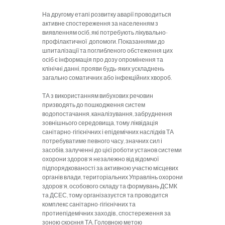
На другому етапі розвитку аварії проводиться
активне спостереження за населенням з
виявленням осіб, які потребують лікувально-
профілактичної допомоги. Показаннями до
шпиталізації та поглибленого обстеження цих
осіб є інформація про дозу опромінення та
клінічні данні, прояви будь-яких ускладнень
загально соматичних або інфекційних хвороб.
ТА з використанням вибухових речовин
призводять до пошкодження систем
водопостачання, каналізування, забруднення
зовнішнього середовища, тому ліквідація
санітарно-гігієнічних і епідемічних наслідків ТА
потребуватиме певного часу, значних сил і
засобів, залученні до цієї роботи установ системи
охорони здоров'я незалежно від відомчої
підпорядкованості за активною участю місцевих
органів влади, територіальних Управлінь охорони
здоров'я, особового складу та формувань ДСМК
та ДСЕС, тому організазуєтся та проводится
комплекс санітарно-гігієнічних та
протиепідемічних заходів., спостереження за
зоною скоєння ТА. Головною метою