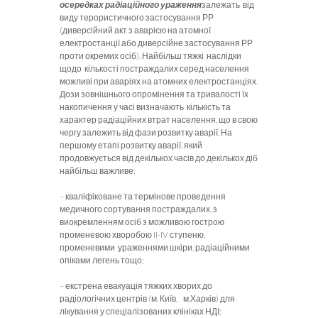
осередках радіаційного ураження
залежать від
виду терористичного застосування РР
(диверсійний акт з аварією на атомної
електростанції або диверсійне застосування РР
проти окремих осіб). Найбільш тяжкі наслідки
щодо кількості постраждалих серед населення
можливі при аваріях на атомних електростанціях.
Дози зовнішнього опромінення та тривалості їх
накопичення у часі визначають кількість та
характер радіаційних втрат населення, що в свою
чергу залежить від фази розвитку аварії. На
першому етапі розвитку аварії, який
продовжується від декількох часів до декількох діб
найбільш важливе:
– кваліфіковане та термінове проведення
медичного сортування постраждалих, з
виокремленням осіб з можливою гострою
променевою хворобою II-IV ступеню,
променевими ураженнями шкіри, радіаційними
опіками легень тощо;
– екстрена евакуація тяжких хворих до
радіологічних центрів (м. Київ, м.Харків) для
лікування у спеціалізованих клініках НДІ;