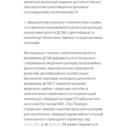
умови для організації надання доступної, якісної,
своєчасної екстреної медичної допомоги
постраждалому населенню від ТА.
6. Зміцнення матеріально-технічної бази служби
та створення незнижуваного запасу ресурсів для
оперативної роботи ДСМК з ідентифікації та
локалізації біологічних, хімічних та радіоактивних
осередків.
Матеріально-технічне забезпечення роботи
формувань ДСМК відбувається зі спеціально
створюваного медичного резерву запасів майна,
діагностичних, імунобіологічних препаратів,
реактивів, дезінфекційних засобів, інших
матеріалів і приладів, необхідних для роботи
формувань ДСМК. Створення резервів
медичного майна і лікарських засобів та
забезпечення термінового постачання їх для
локалізації і ліквідації наслідків ТА здійснюється
на основі Постанови КМУ «Про Порядок
створення і використання матеріальних резервів
для запобігання, ліквідації надзвичайних ситуацій
техногенного і природного характеру» від
29.03.2001 р. № 308 [35]. Резерви створюються