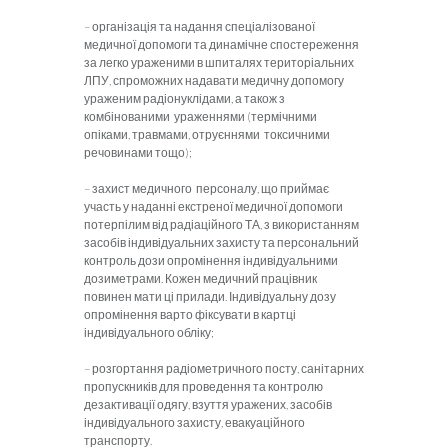
– організація та надання спеціалізованої
медичної допомоги та динамічне спостереження
за легко ураженими в шпиталях територіальних
ЛПУ, спроможних надавати медичну допомогу
ураженим радіонуклідами, а також з
комбінованими ураженнями (термічними
опіками, травмами, отруєннями токсичними
речовинами тощо);
– захист медичного персоналу, що приймає
участь у наданні екстреної медичної допомоги
потерпілим від радіаційного ТА, з використанням
засобів індивідуальних захисту та персональний
контроль дози опромінення індивідуальними
дозиметрами. Кожен медичний працівник
повинен мати ці прилади. Індивідуальну дозу
опромінення варто фіксувати в картці
індивідуального обліку;
– розгортання радіометричного посту, санітарних
пропускників для проведення та контролю
дезактивації одягу, взуття уражених, засобів
індивідуального захисту, евакуаційного
транспорту.