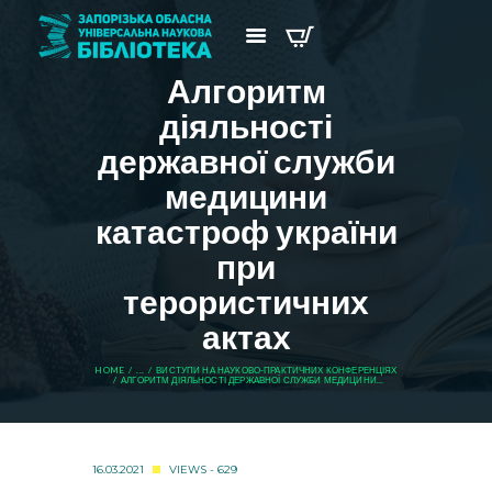
Алгоритм
діяльності
державної служби
медицини
катастроф україни
при
терористичних
актах
HOME
...
ВИСТУПИ НА НАУКОВО-ПРАКТИЧНИХ КОНФЕРЕНЦІЯХ
АЛГОРИТМ ДІЯЛЬНОСТІ ДЕРЖАВНОЇ СЛУЖБИ МЕДИЦИНИ...
16.03.2021
VIEWS - 629