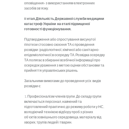
оповіщення» з використанням електронних
засобів зв'язку.
II етап.
Діяльність Державної служби медицини
катастроф України на етапі підвищеної
готовності функціонування.
Підтвердження або спростування висунутої
гіпотези стосовно скоєння ТА є проведення
розвідки (радіологічної, хімічної або санітарно-
епідеміологічної)в осередку ТА. Розвідка осередку
ТА полягає в збиранні всебічної інформації про
осередок ураження з метою оцінки обстановки та
прийняття управлінських рішень.
Загальними вимогами до проведення усіх видів
розвідки є:
1. Професіоналізм членів групи. До складу групи
включається персонал, навчений та
підготовлений практично до режиму роботи у НС,
володіючий технікою відбору проб з різних
об'єктів зовнішнього середовища, матеріалу від
хворих, трупів людей і тварин.