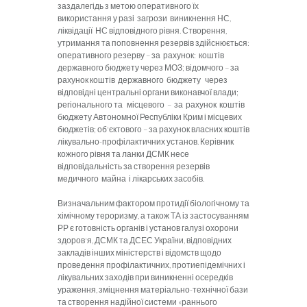
заздалегідь з метою оперативного їх
використання у разі загрози виникнення НС,
ліквідації НС відповідного рівня. Створення,
утримання та поповнення резервів здійснюється:
оперативного резерву – за рахунок: коштів
державного бюджету через МОЗ; відомчого – за
рахунок коштів державного бюджету через
відповідні центральні органи виконавчої влади;
регіонального та місцевого – за рахунок коштів
бюджету Автономної Республіки Крим і місцевих
бюджетів; об'єктового – за рахунок власних коштів
лікувально-профілактичних установ. Керівник
кожного рівня та ланки ДСМК несе
відповідальність за створення резервів
медичного майна і лікарських засобів.
Визначальним фактором протидії біологічному та
хімічному тероризму, а також ТА із застосуванням
РР є готовність органів і установ галузі охорони
здоров'я, ДСМК та ДСЕС України, відповідних
закладів інших міністерств і відомств щодо
проведення профілактичних, протиепідемічних і
лікувальних заходів при виникненні осередків
ураження, зміцнення матеріально-технічної бази
та створення надійної системи «раннього