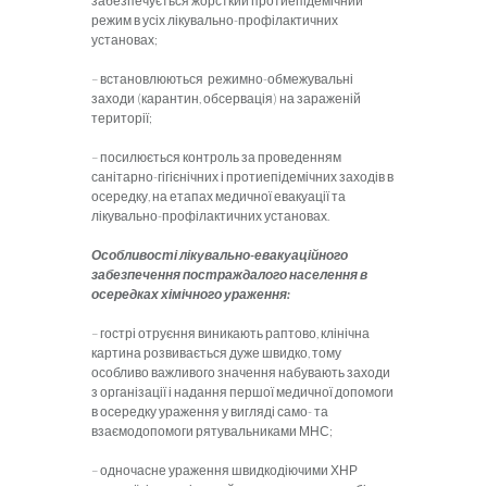
забезпечується жорсткий протиепідемічний
режим в усіх лікувально-профілактичних
установах;
– встановлюються режимно-обмежувальні
заходи (карантин, обсервація) на зараженій
території;
– посилюється контроль за проведенням
санітарно-гігієнічних і протиепідемічних заходів в
осередку, на етапах медичної евакуації та
лікувально-профілактичних установах.
Особливості лікувально-евакуаційного
забезпечення постраждалого населення в
осередках хімічного ураження:
– гострі отруєння виникають раптово, клінічна
картина розвивається дуже швидко, тому
особливо важливого значення набувають заходи
з організації і надання першої медичної допомоги
в осередку ураження у вигляді само- та
взаємодопомоги рятувальниками МНС;
– одночасне ураження швидкодіючими ХНР