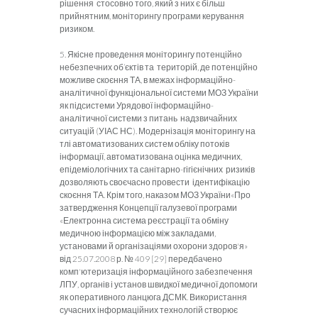
рішення стосовно того, який з них є більш
прийнятним, моніторингу програми керування
ризиком.
5. Якісне проведення моніторингу потенційно
небезпечних об’єктів та територій, де потенційно
можливе скоєння ТА, в межах інформаційно-
аналітичної функціональної системи МОЗ України
як підсистеми Урядової інформаційно-
аналітичної системи з питань надзвичайних
ситуацій (УІАС НС). Модернізація моніторингу на
тлі автоматизованих систем обліку потоків
інформації, автоматизована оцінка медичних,
епідеміологічних та санітарно-гігієнічних ризиків
дозволяють своєчасно провести ідентифікацію
скоєння ТА. Крім того, наказом МОЗ України«Про
затвердження Концепції галузевої програми
«Електронна система реєстрації та обміну
медичною інформацією між закладами,
установами й організаціями охорони здоров'я»
від 25.07.2008 р. № 409 [29] передбачено
комп'ютеризація інформаційного забезпечення
ЛПУ, органів і установ швидкої медичної допомоги
як оперативного ланцюга ДСМК. Використання
сучасних інформаційних технологій створює