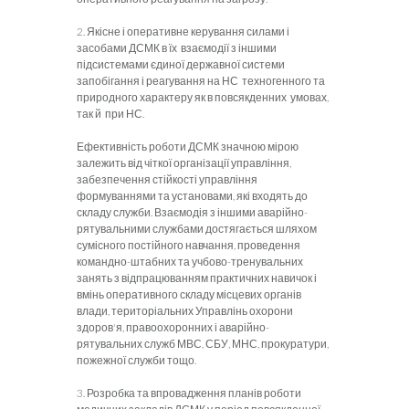
2. Якісне і оперативне керування силами і
засобами ДСМК в їх взаємодії з іншими
підсистемами єдиної державної системи
запобігання і реагування на НС техногенного та
природного характеру як в повсякденних умовах,
так й при НС.
Ефективність роботи ДСМК значною мірою
залежить від чіткої організації управління,
забезпечення стійкості управління
формуваннями та установами, які входять до
складу служби. Взаємодія з іншими аварійно-
рятувальними службами достягається шляхом
сумісного постійного навчання, проведення
командно-штабних та учбово-тренувальних
занять з відпрацюванням практичних навичок і
вмінь оперативного складу місцевих органів
влади, територіальних Управлінь охорони
здоров'я, правоохоронних і аварійно-
рятувальних служб МВС, СБУ, МНС, прокуратури,
пожежної служби тощо.
3. Розробка та впровадження планів роботи