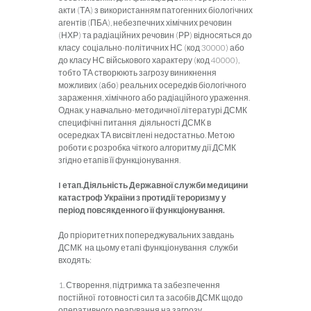
акти (ТА) з використанням патогенних біологічних
агентів (ПБА), небезпечних хімічних речовин
(НХР) та радіаційних речовин (РР) відносяться до
класу соціально-політичних НС (код 30000) або
до класу НС військового характеру (код 40000),
тобто ТА створюють загрозу виникнення
можливих (або) реальних осередків біологічного
зараження, хімічного або радіаційного ураження.
Однак, у навчально-методичної літературі ДСМК
специфічні питання діяльності ДСМК в
осередках ТА висвітлені недостатньо. Метою
роботи є розробка чіткого алгоритму дії ДСМК
згідно етапів її функціонування.
I етап.
Діяльність Державної служби медицини
катастроф України з протидії тероризму у
період повсякденного її функціонування.
До пріоритетних попереджувальних завдань
ДСМК на цьому етапі функціонування служби
входять:
1. Створення, підтримка та забезпечення
постійної готовності сил та засобів ДСМК щодо
оперативного реагування на загрозу.