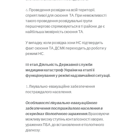
6. Проведення розвідки на всій території,
сприятливої для скоєння ТА. При неможливості
такого проведення розвідувальні групи
першочергово спрямовуються в ті райони, де є
найбільша імовірність скоєння ТА.
У випадку, коли розвідка зони НС підтвердить
факт скоєння ТА, ДСМК переходить до роботи у
режимі НС.
III етап.
Діяльність Державної служби
медицини катастроф України на етапі її
функціонування у режімі надзвичайної ситуації.
1. Лікувально-евакуаційне забезпечення
постраждалого населення.
Особливості лікувально-евакуаційного
забезпечення постраждалого населення в
осередках біологічного зараження.
Враховуючи
можливу високу ступінь контагіозності хворих,
уражених ПБА, до встановлення етіологічного
діагнозу: