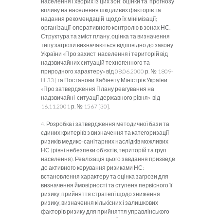
населення і хворих із цих зон; оцінки та прогнозу
впливу на населення шкідливих факторів та
надання рекомендацій щодо їх мінімізації;
організації оперативного контролю в зонах НС.
Структура та зміст плану, оцінка та визначення
типу загрози визначаються відповідно до закону
України «Про захист населення і територій від
надзвичайних ситуацій техногенного та
природного характеру» від 08.06.2000 р. № 1809-
III[33] та Постанови Кабінету Міністрів України
«Про затвердження Плану реагування на
надзвичайні ситуації державного рівня» від
16.11.2001 р. № 1567 [30].
4. Розробка і затвердження методичної бази та
єдиних критеріїв з визначення та категоризації
ризиків медико-санітарних наслідків можливих
НС (рівні небезпеки об’єктів, територій та груп
населення). Реалізація цього завдання призведе
до активного керування ризиками НС:
встановлення характеру та оцінка загрози для
визначення ймовірності та ступеня первісного її
ризику, прийняття стратегії щодо зниження
ризику, визначення кількісних і залишкових
факторів ризику для прийняття управлінського