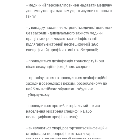
– медичний персонал повинен надавати медичну
допомогу постраждалим у протичумних костюмах
I типу;
– у випадку надання екстреної медичної допомоги
без засобів індивідуального захисту медичні
працівники розглядаються як інфіковані і
підлягають екстреній неспецифічній (або
специфічній) профілактиці та обсервації;
– проводиться дезінфекція транспорту і нош
після евакуації інфекційного хворого;
– організуються та проводяться дезінфекційні
заходи в осередках в режимі, розробленому до
найбільш стійкого збудника – збудника
туберкульозу;
– проводиться протибактеріальний захист
населення (екстрена специфічна або
неспецифічна профілактика);
– виявляються хворі, розгортаються інфекційні
стаціонари, перепрофілюються лікарні,