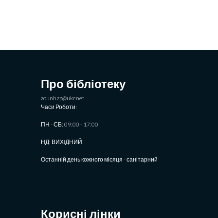
Про бібліотеку
zounb.zp@ukr.net
Часи Роботи:
ПН - СБ: 09:00 - 17:00
НД: ВИХIДНИЙ
Останній день кожного місяця - санітарний
Корисні лінки