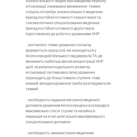
значної кількості людей при швидкому перебігу
інтоксикації, переважне виникнення тяжких
отруєнь потребує значної кількості медичних
бригад постійної готовності першої черги та
токсикологічних спеціалізованих медичних
бригад постійної готовності другої черги,
підготовлених до роботи з ураженими ХНР;
– контингент тяжко уражених спочатку
формується серед осіб, які знаходяться у
безпосередній близькості від джерела ТА, де
виникають найбільш високі концентрації ХНР,
далі, за рахунок подальшого розвитку
інтоксикації, питома вага легко уражених
переходить до більш тяжкого ступеня, тому
кожний випадок ураження треба розглядувати як
тяжкий;
– необхідність надання екстреної медичної
допомоги ураженим безпосередньо в осередку в
максимально стислі строки та негайна їх
евакуація на етап шпитальної кваліфікованої і
спеціалізованої допомоги;
– необхідність використання медичним