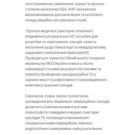
спостереження є виявлення, оцінка та прогноз
ступеню небезпеки ПБА, ХНР, іонізуючого
випромінювання для населення та особового
складу аварійно-рятувальних служб.
Прогноз медичної, санітарно-гігієнічної і
епідемічної ситуації в зоні НС потрібен для
розробки та корегування заходів захисту
населення щодо локалізації та ліквідації впливу
шкідливих і небезпечних факторів НС.
Проводиться також постійний аналіз і подання
керівництву МОЗ України повного обсягу
інформації стосовно реальної обстановки та
перебігу проведених заходів в районі ТА з
оцінкою якості та ефективності запровадженого
комплексу захисних заходів.
Своєчасне, повне, якісне та поетапне
проведення всіх лікувально-евакуаційних заходів
дозволить із мінімальними втратами
локалізувати і ліквідувати медико-санітарні
наслідки ТА, попередити виникнення і
поширення нових інфекційних, хімічних,
радіологічних захворювань серед населення.