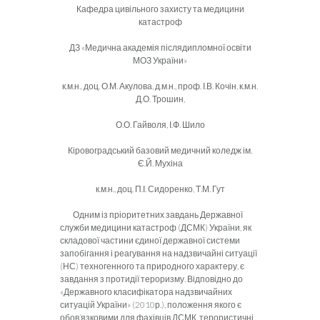
Кафедра цивільного захисту та медицини
катастроф
ДЗ «Медична академія післядипломної освіти
МОЗ України»
к.м.н., доц. О.М. Акулова, д.м.н., проф. І.В. Кочін, к.м.н.
Д.О. Трошин,
О.О. Гайволя, І.Ф. Шило
Кіровоградський базовий медичний коледж ім.
Є.Й. Мухіна
к.м.н., доц. П.І. Сидоренко, Т.М. Гут
Одним із пріоритетних завдань Державної
служби медицини катастроф (ДСМК) України, як
складової частини єдиної державної системи
запобігання і реагування на надзвичайні ситуації
(НС) техногенного та природного характеру, є
завдання з протидії тероризму. Відповідно до
«Державного класифікатора надзвичайних
ситуацій України» (2010р.), положення якого є
обов’язковими для фахівців ДСМК, терористичні