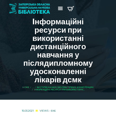
Iнформаційні
ресурси при
використанні
дистанційного
навчання у
післядипломному
удосконаленні
лікарів дсмк
HOME
...
ВИСТУПИ НА НАУКОВО-ПРАКТИЧНИХ КОНФЕРЕНЦІЯХ
IНФОРМАЦІЙНІ РЕСУРСИ ПРИ ВИКОРИСТАННІ...
15.03.2021
VIEWS - 646