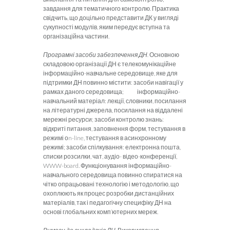
завдання для тематичного контролю. Практика
свідчить, що доцільно представити ДК у вигляді
сукупності модулів, яким передує вступна та
організаційна частини.
Програмні засоби забезпечення ДН.
Основною
складовою організації ДН є телекомунікаційне
інформаційно-навчальне середовище, яке для
підтримки ДН повинно містити: засоби навігації у
рамках даного середовища; інформаційно-
навчальний матеріал: лекції, словники, посилання
на літературні джерела, посилання на віддалені
мережні ресурси; засоби контролю знань:
відкриті питання, заповнення форм, тестування в
режимі оn-line, тестування в асинхронному
режимі; засоби спілкування: електронна пошта,
списки розсилки, чат, аудіо- відео-конференції,
WWW-board. Функціонування інформаційно-
навчального середовища повинно спиратися на
чітко опрацьовані технологію і методологію, що
охоплюють як процес розробки дистанційних
матеріалів, так і педагогічну специфіку ДН на
основі глобальних комп’ютерних мереж.