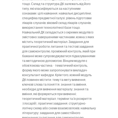
тощо. Склад та структура ДК залежать від його
типу, які класифікуються за наступними
ознаками: цілі навчання; навчальні дисципліни;
специфіка предметної галузі; рівень підготовки
лікарів-слухачів; віковий склад лікарів-слухачів;
використання технологічної бази тощо.
Навчальний ДК складається з окремих модулів із
змістовно завершеними частинами, кожна з яких
містить теоретичний матеріал. Завдання для
практичної роботи, питання та тестові завдання
для самоконтролю, проміжний контроль, який при
бажанні може супроводжуватися підказуваннями
та методичною допомогою. Вінцем модуля є
обов’язкова частина – тематичний контроль,
форму якого може запропонувати викладач-
консультант кафедри. Крім того, кожний модуль
ДК повинен містити: тему та мету вивчення;
ключові слова та поняття: знання та вміння,
необхідні для вивчення матеріалу; знання та
вміння, які формуються при вивченні;
теоретичний матеріал; терміни та їх розкриття
(глосарій); практичні завдання; структурно-
логічну схему або схеми взаємозв’язків; навчальну
літературу; завдання для самостійного
виконання та питання для самоконтролю;