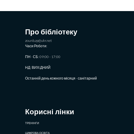
Про бібліотеку
zounb.zp@ukr.net
Часи Роботи:
ПН - СБ: 09:00 - 17:00
НД: ВИХIДНИЙ
Останній день кожного місяця - санітарний
Корисні лінки
ТРЕНІНГИ
ЦИФРОВА ОСВІТА