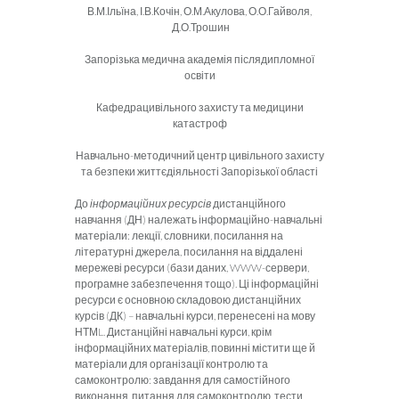
В.М.Ільїна, І.В.Кочін, О.М.Акулова, О.О.Гайволя,
Д.О.Трошин
Запорізька медична академія післядипломної
освіти
Кафедрацивільного захисту та медицини
катастроф
Навчально-методичний центр цивільного захисту
та безпеки життєдіяльності Запорізької області
До
інформаційних ресурсів
дистанційного
навчання (ДН) належать інформаційно-навчальні
матеріали: лекції, словники, посилання на
літературні джерела, посилання на віддалені
мережеві ресурси (бази даних, WWW-сервери,
програмне забезпечення тощо). Ці інформаційні
ресурси є основною складовою дистанційних
курсів (ДК) – навчальні курси, перенесені на мову
НТМL. Дистанційні навчальні курси, крім
інформаційних матеріалів, повинні містити ще й
матеріали для організації контролю та
самоконтролю: завдання для самостійного
виконання, питання для самоконтролю, тести