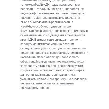
Вимоги до викладачів ДН.
Використання
телекомунікацій у ДН надає можливості для
реалізації нетрадиційних для ДН педагогічних
підходів і форм навчання, наприклад, методика
навчання орієнтована не на викладача, а на
лікаря або колективні форми навчання.
Необхідно особливо підкреслити, що
комунікаційна функція ДН на основі телематики є
основним чинником підвищення ефективності і
якості ДН. В зв’язку з цим, викладач повинен:
володіти даним інформаційно-освітнім
середовищем; уміти користуватися комплексом
послуг, які надаються середовищем; вміти подати
навчальний матеріал так, щоб забезпечити
ефективну, індивідуальну, незалежно від місця і
часу, роботу лікарів; активно використовувати
комунікативні можливості комп’ютерних мереж
для організації плідного спілкування між
учасниками навчального процесу, що є головною
перевагою використання телематики в
навчальному процесі.