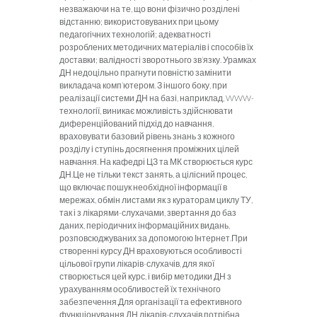
незважаючи на те, що вони фізично розділені
відстанню; використовуваних при цьому
педагогічних технологій; адекватності
розроблених методичних матеріалів і способів їх
доставки; валідності зворотнього зв’язку. Урамках
ДН недоцільно прагнути повністю замінити
викладача комп’ютером. З іншого боку, при
реалізації системи ДН на базі, наприклад, WWW-
технології, виникає можливість здійснювати
диференційований підхід до навчання,
враховувати базовий рівень знань з кожного
розділу і ступінь досягнення проміжних цілей
навчання. На кафедрі ЦЗ та МК створюється курс
ДН.Це не тільки текст занять, а цілісний процес,
що включає пошук необхідної інформації в
мережах, обмін листами як з кураторам циклу ТУ,
так і з лікарями-слухачами, звертання до баз
даних, періодичних інформаційних видань,
розповсюджуваних за допомогою Інтернет.При
створенні курсу ДН враховуються особливості
цільової групи лікарів-слухачів, для якої
створюється цей курс, і вибір методики ДН з
урахуванням особливостей їх технічного
забезпечення.Для організації та ефективного
функціонування ДН лікарів-слухачів потрібна