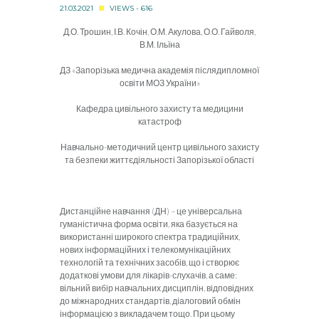
21.03.2021
VIEWS - 616
Д.О. Трошин, І.В. Кочін, О.М. Акулова, О.О. Гайволя,
В.М. Ільїна
ДЗ «Запорізька медична академія післядипломної
освіти МОЗ України»
Кафедра цивільного захисту та медицини
катастроф
Навчально-методичний центр цивільного захисту
та безпеки життєдіяльності Запорізької області
Дистанційне навчання (ДН) – це універсальна
гуманістична форма освіти, яка базується на
використанні широкого спектра традиційних,
нових інформаційних і телекомунікаційних
технологій та технічних засобів, що і створює
додаткові умови для лікарів-слухачів, а саме:
вільний вибір навчальних дисциплін, відповідних
до міжнародних стандартів, діалоговий обмін
інформацією з викладачем тощо. При цьому