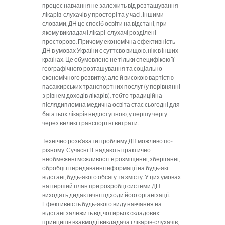
процес навчання не залежить від розташування
лікарів-слухачів у просторі та у часі. Іншими
словами, ДН це спосіб освіти на відстані, при
якому викладач і лікарі-слухачі розділені
просторово. Причому економічна ефективність
ДН в умовах України є суттєво вищою, ніж в інших
країнах. Це обумовлено не тільки специфікою її
географічного розташування та соціально-
економічного розвитку, але й високою вартістю
пасажирських транспортних послуг (у порівнянні
з рівнем доходів лікарів), тобто традиційна
післядипломна медична освіта стає сьогодні для
багатьох лікарів недоступною, у першу чергу,
через великі транспортні витрати.
Технічно розв’язати проблему ДН можливо по-
різному. Сучасні ІТ надають практично
необмежені можливості в розміщенні, зберіганні,
обробці і передаванні інформації на будь-які
відстані, будь-якого обсягу та змісту. У цих умовах
на перший план при розробці системи ДН
виходять дидактичні підходи його організації.
Ефективність будь-якого виду навчання на
відстані залежить від чотирьох складових:
принципів взаємодії викладача і лікарів-слухачів,