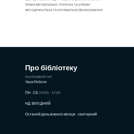
певна матеріально-технічна та учбово-
методична база та оптимальне фінансування.
Про бібліотеку
zounb.zp@ukr.net
Часи Роботи:
ПН - СБ: 09:00 - 17:00
НД: ВИХIДНИЙ
Останній день кожного місяця - санітарний