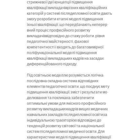
стрижневої ідеї концепції підвищення
кваліфікації викладачіврізних кваліфікаційних
категорій у системі післядипломної освіти дають
змогу розробити етапні мо­делі підвищення
їхньої кваліфікації, що передбачають неперер­
вний процес професійного розвитку
викладачіввідповідно до стажу роботи, рівня
педагогічної майстерності, фахової
компетентності і входять до багатовимірної
поліфункціональної моделі підви­щення
кваліфікації викладацьких кадрів на засадах
дифе­ренційованого підходу.
Під освітньою моделлю розуміється логічна
послідовна складна система відповідних
елементів педагогічної освіти, що поєднує мету
підвищення кваліфікації, зміст і результати мо­
делювання та покликана забезпечити
оптимальні умови для якісного професійного
розвитку викладацькихкадрів вищих медичних
навчальних закладів післядипломної освітиза
індивідуальною траєкторією відповідно до
тенденцій розвитку світо­вої та національної
систем післядипломної медичної освіти. Для
характеристики моделі підвищення кваліфікації