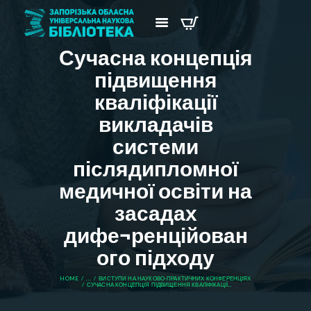
Сучасна концепція
підвищення
кваліфікації
викладачів
системи
післядипломної
медичної освіти на
засадах
дифе¬ренційован
ого підходу
HOME
...
ВИСТУПИ НА НАУКОВО-ПРАКТИЧНИХ КОНФЕРЕНЦІЯХ
СУЧАСНА КОНЦЕПЦІЯ ПІДВИЩЕННЯ КВАЛІФІКАЦІЇ...