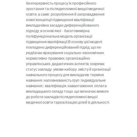
безперервність процесу їх професійного
зростання та післядипломної вищої медичної
освіти, а саме: розроблення й запровадження
нової концепції підвищення кваліфікації
викладачівна засадах дифе­ренційованого
підходу, в основі якої – багатовимірна
поліфункціональна модель організації
підвищення кваліфікації.В основу цієї моделі
покладено диференційований підхід, що пе­
редбачає врахування соціально-економічних,
нормативно-пра­вових, організаційно-
управлінських, дидактичних аспектів, зокрема:
статус закладу; умови набору, змісту й організації
на­вчального процесу для викладачів; терміни
навчання; наповнюваність груп (індивідуальне
навчання); кваліфікація, навантаження, оплата
викладацького складу тощо, що визначає вимоги
до роботи закладів післядипломної вищої
медичної освіти тареалізацію цілей їх діяльності.