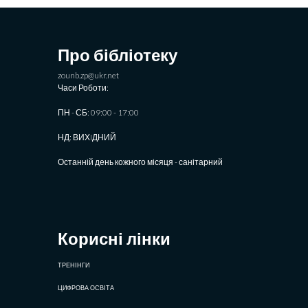
Про бібліотеку
zounb.zp@ukr.net
Часи Роботи:
ПН - СБ: 09:00 - 17:00
НД: ВИХIДНИЙ
Останній день кожного місяця - санітарний
Корисні лінки
ТРЕНІНГИ
ЦИФРОВА ОСВІТА