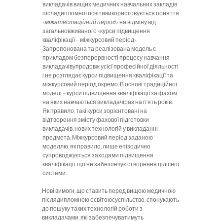
викладачів вищих медичних навчальних закладів
післядипломної освітиви­користовується поняття
«міжатестаційний період»
на відміну від
загальновживаного «курси підвищення
кваліфікації – міжкурсовий період».
Запропонована та реалізована мо­дель є
прикладом безперервності процесу навчання
викладачівупродовж усієї професійної діяльності
і не розглядає курси підвищення кваліфікації та
міжкурсовий пе­ріод окремо. В основі традиційної
моделі – курси підвищення квалі­фікації за фахом,
на яких навчаються викладачіраз на п’ять років.
Як правило, такі курси зорієнтовані на
відтворення змісту фахової підготовки
викладачів, нових технологій у викладанні
предмета. Міжкурсовий період заданою
моделлю, як правило, лише епізодично
супроводжується заходами підвищення
кваліфікації, що не забезпечує створення цілісної
системи.
Нові вимоги, що ставить перед вищою медичною
післядипломною освітоюсуспільство, спо­нукають
до пошуку таких технологій роботи з
викладачами, які забезпечуватимуть