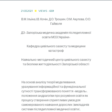
21.03.2021
VIEWS - 659
В.М. Ільїна,І.В. Кочін, Д.О. Трошин, О.М. Акулова, О.О.
Гайволя
ДЗ «Запорізька медична академія післядипломної
освіти МОЗ України»
Кафедра цивільного захисту та медицини
катастроф
Навчально-методичний центр цивільного захисту
та безпеки життєдіяльності Запорізької області
На основі аналізу теорії моделювання,
урахування інфор­маційної та функціональної
сутності трансформованого поняття «модель»,
положення андрагогіки про розуміння освіти як
про­цесу створення сприятливих умов для
самокерованого навчання дорослих (викладачів
системи післядипломної медичної освіти),