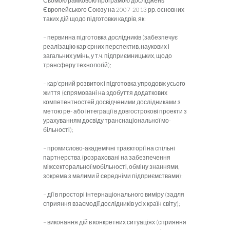
Сьо­мою рамковою програмою досліджень
Європейського Союзу на 2007-2013 рр. основних
таких дій щодо підготовки кадрів, як:
– первинна підготовка дослідників (забезпечує
реалізацію кар’єрних перспектив, наукових і
загальних умінь, у т.ч. підприємницьких, щодо
трансферу технологій);
– кар’єрний розвиток і підготовка упродовж усього
жит­тя (спрямовані на здобуття додаткових
компетентностей дос­відченими дослідниками з
метою ре- або інтеграції в довгос­трокові проекти з
урахуванням досвіду транснаціональної мо­
більності);
– промислово-академічні траєкторії на спільні
партнер­ства (розраховані на забезпечення
міжсекторальної мобільності, обміну знаннями,
зокрема з малими й середніми підприєм­ствами);
– дії в просторі інтернаціонального виміру (задля
сприян­ня взаємодії дослідників усіх країн світу);
– виконання дій в конкретних ситуаціях (сприяння