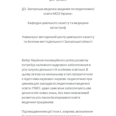
ДЗ «Запорізька медична академія післядипломної
освіти МОЗ України»
Кафедра цивільного захисту та медицини
катастроф
Навчально-методичний центр цивільного захисту
та безпеки життєдіяльності Запорізької області
Вибір Україною інноваційного шляху розвитку
потребує належного кадрового забезпечення в
усіх галузях діяльності й особливо освітньої. В
цьому зв’язку на нинішньому етапі пріо­ритетною
є підготовка наукових і науково-педагогічних пра­
цівників для закладів післядипломної медичної
освіти (ПМО), адже саме вони забезпечують уве­
дення в обіг нових знань, без яких неможливий
розвиток усіх ланок безперервної освіти
медичних працівників.
Підтвердженням цієї тези є, зокрема, визначення