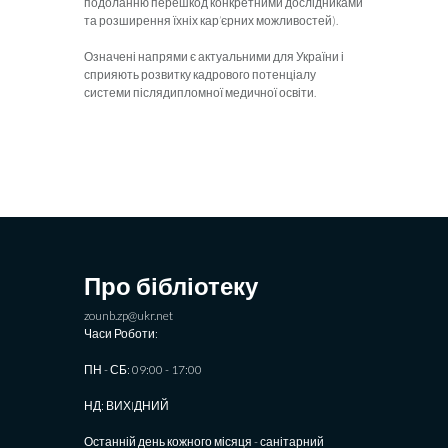
подо­ланню перешкод конкретними дослідниками
та розширення їхніх кар’єрних можливостей).
Означені напрями є актуальними для України і
сприяють розвитку кадрового потенціалу
системи післядипломної медичної освіти.
Про бібліотеку
zounb.zp@ukr.net
Часи Роботи:
ПН - СБ: 09:00 - 17:00
НД: ВИХIДНИЙ
Останній день кожного місяця - санітарний