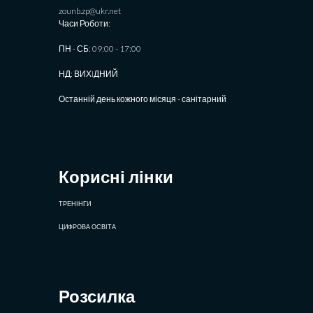
zounb.zp@ukr.net
Часи Роботи:
ПН - СБ: 09:00 - 17:00
НД: ВИХIДНИЙ
Останній день кожного місяця - санітарний
Корисні лінки
ТРЕНІНГИ
ЦИФРОВА ОСВІТА
Розсилка