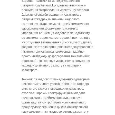
кадрової політики та методів управління
лікарями-слухачами. Ця діяльність полягає у
плануванні та проведенні маркетингу потреби
Державної служби медицини катастроф у
лікарських кадрах, визначенні кадрового
потенціалу лікарів-слухачів циклу тематичного
удосконалення, формуванні системи їх
управління. Концепція кадрового менеджменту –
це система теоретико-методологічних поглядів
на розуміння і визначення сутності, змісту, цілей,
завдань, критеріїв, принципів і методів управління
лікарями-слухачами, а також організаційно-
практичні підходи до формування механізмів їх
реалізації в конкретних умовах функціонування
кафедри цивільного захисту та медицини
катастроф.
Технологія кадрового менеджменту кураторами
циклів тематичного удосконалення на кафедрі
цивільного захисту та медицини катастроф
охоплює широкий спектр функцій викладача
починаючи від прийому, формування груп,
організації та контролю якісного навчального
процесу до завершення циклів. До недавнього
часу саме поняття «кадрового менеджменту» у