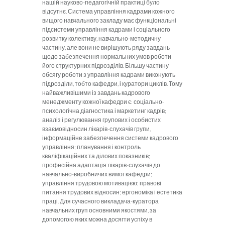
нашій науково-педагогічній практиці було
відсутнє. Система управління кадрами кожного
вищого навчального закладу має функціональні
підсистеми управління кадрами і соціального
розвитку колективу, навчально-методичну
частину, але вони не вирішують ряду завдань
щодо забезпечення нормальних умов роботи
його структурних підрозділів. Більшу частину
обсягу роботи з управління кадрами виконують
підрозділи, тобто кафедри, і куратори циклів. Тому
найважливішими із завдань кадрового
менеджменту кожної кафедри є: соціально-
психологічна діагностика і маркетинг кадрів;
аналіз і регулювання групових і особистих
взаємовідносин лікарів-слухачів групи,
інформаційне забезпечення системи кадрового
управління; планування і контроль
кваліфікаційних та ділових показників;
професійна адаптація лікарів-слухачів до
навчально-виробничих вимог кафедри;
управління трудовою мотивацією; правові
питання трудових відносин; ергономіка і естетика
праці. Для сучасного викладача-куратора
навчальних груп основними якостями, за
допомогою яких можна досягти успіху в