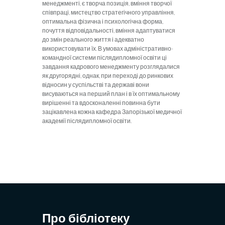
менеджменті, є творча позиція, вміння творчої
співпраці, мистецтво стратегічного управління,
оптимальна фізична і психологічна форма,
почуття відповідальності, вміння адаптуватися
до змін реального життя і адекватно
використовувати їх. В умовах адміністративно-
командної системи післядипломної освіти ці
завдання кадрового менеджменту розглядалися
як другорядні, однак, при переході до ринкових
відносин у суспільстві та державі вони
висуваються на перший план і в їх оптимальному
вирішенні та вдосконаленні повинна бути
зацікавлена ​​кожна кафедра Запорізької медичної
академії післядипломної освіти.
Про бібліотеку