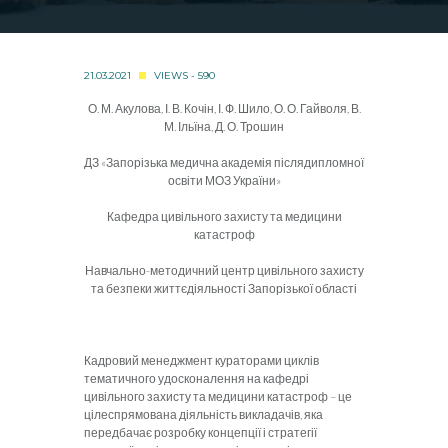
21.03.2021
VIEWS - 590
О. М. Акулова, І. В. Кочін, І. Ф. Шило, О. О. Гайволя, В.
М. Ільїна, Д. О. Трошин
ДЗ «Запорізька медична академія післядипломної
освіти МОЗ України»
Кафедра цивільного захисту та медицини
катастроф
Навчально-методичний центр цивільного захисту
та безпеки життєдіяльності Запорізької області
Кадровий менеджмент кураторами циклів
тематичного удосконалення на кафедрі
цивільного захисту та медицини катастроф – це
цілеспрямована діяльність викладачів, яка
передбачає розробку концепції і стратегії