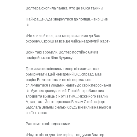
Волтера охопила паніка. Хто це в біса такий?!
Найкраще буде звернутися до поліції, – вирішив
він.
«Не хвилюйтеся, сер, ми приставимо до Вас
охорону. Скоріш за все, це чийсь недолугий жарт»
Вони так і зробили. Волтер постійно бачив
поліцейського біля будинку.
Трохи заспокоївшись, тепер він мав час все
обміркувати. Цей невідомий В.С. справді мав
рацію. Волтер ніколи не міг нормально
спілкуватися з людьми, навіть до своїх персонажів
він був несправедливий. Постійно робив з них
злодіїв та вбивць. Як от із тим… Як же його звали?
А, так, так… Його персонаж Вільям Стейнсфорт.
Бідолага Вільям, скільки бруду він вилив на нього в
своїх творах…
Раптом в холі подзвонили.
«Надто пізно для візитерів», – подумав Волтер.