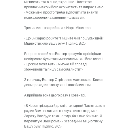
міг писати так вільно, як раніше. Наче хтось
привласнив собі його особистість та виграє з нею.
«Може мені просто треба відпочити та знайти
нове джерело натхнення» – думав він.
Третя листівка прийшла з Йорк-Мінстера.
«Що Ви зараз робите? Пишите чи в пошуках ідей?
Міцно стискаю Вашу руку. Підпис: В.С.»
Вперше за цей час Волтер зрозумів, що ініціали
невідомого були такими ж самими, як і його власні.
«Що ж це може бути? А може я й справді
збожеволів та пишу сам собі листи?»
З того часу Волтер Стрітер не мав спокою . Кожен
день проходив в очікуванні нової листівки.
А прийшла вона цього разу з Ковентрі.
«В Ковентрі зараз йде сніг, так гарно! Пам’ятаєте я
радив Вам навчитися спілкуватися з людьми?
Зараз у Вас буде така нагода, бо я вже близько. Я
перечитую Ваші романи зсередини. Міцно тисну
Вашу руку. Підпис: В.С.»