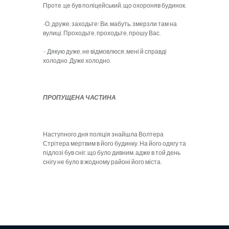
Проте ,це був поліцейський, що охороняв будинок.
-О, друже, заходьте! Ви, мабуть, змерзли там на
вулиці. Проходьте, проходьте, прошу Вас.
– Дякую дуже, не відмовлюся, мені й справді
холодно. Дуже холодно.
ПРОПУЩЕНА ЧАСТИНА
Наступного дня поліція знайшла Волтера
Стрітера мертвим в його будинку. На його одягу та
підлозі був сніг, що було дивним, адже в той день
снігу не було в жодному районі його міста.