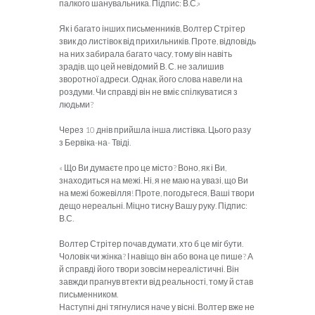
палкого шанувальника. Підпис: В.С.»
Як і багато інших письменників, Волтер Стрітер
звик до листівок від прихильників. Проте, відповідь
на них забирала багато часу, тому він навіть
зрадів, що цей невідомий В. С. не залишив
зворотної адреси. Однак, його слова навели на
роздуми. Чи справді він не вміє спілкуватися з
людьми?
Через 10 днів прийшла інша листівка. Цього разу
з Бервіка-на- Твіді.
« Що Ви думаєте про це місто? Воно, як і Ви,
знаходиться на межі. Ні, я не маю на увазі, що Ви
на межі божевілля! Проте, погодьтеся, Ваші твори
дещо нереальні. Міцно тисну Вашу руку. Підпис:
В.С.
Волтер Стрітер почав думати, хто б це міг бути.
Чоловік чи жінка? І навіщо він або вона це пише? А
й справді його твори зовсім нереалістичні. Він
завжди прагнув втекти від реальності, тому й став
письменником.
Наступні дні тягнулися наче у вісні. Волтер вже не