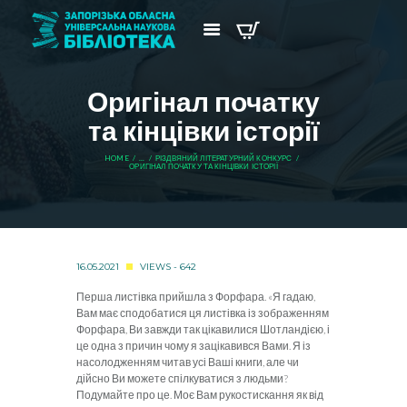
Оригінал початку
та кінцівки історії
HOME
...
РІЗДВЯНИЙ ЛІТЕРАТУРНИЙ КОНКУРС
ОРИГІНАЛ ПОЧАТКУ ТА КІНЦІВКИ ІСТОРІЇ
16.05.2021
VIEWS - 642
Перша листівка прийшла з Форфара. «Я гадаю,
Вам має сподобатися ця листівка із зображенням
Форфара, Ви завжди так цікавилися Шотландією, і
це одна з причин чому я зацікавився Вами. Я із
насолодженням читав усі Ваші книги, але чи
дійсно Ви можете спілкуватися з людьми?
Подумайте про це. Моє Вам рукостискання як від