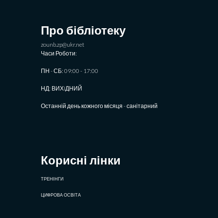
Про бібліотеку
zounb.zp@ukr.net
Часи Роботи:
ПН - СБ: 09:00 - 17:00
НД: ВИХIДНИЙ
Останній день кожного місяця - санітарний
Корисні лінки
ТРЕНІНГИ
ЦИФРОВА ОСВІТА