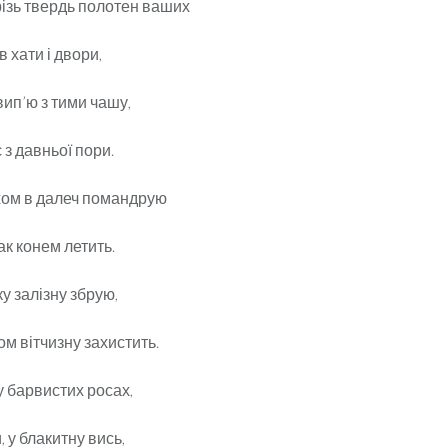
різь твердь полотен ваших
 в хати і двори,
 вип’ю з тими чашу,
 з давньої пори.
ом в далеч помандрую
ак конем летить.
у залізну збрую,
м вітчизну захистить.
у барвистих росах,
, у блакитну вись,