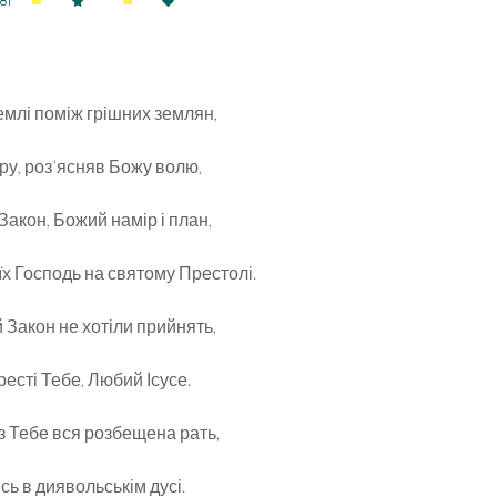
81
емлі поміж грішних землян,
бру, роз’ясняв Божу волю,
Закон, Божий намір і план,
х Господь на святому Престолі.
 Закон не хотіли прийнять,
ресті Тебе, Любий Ісусе.
з Тебе вся розбещена рать,
ь в диявольськім дусі.