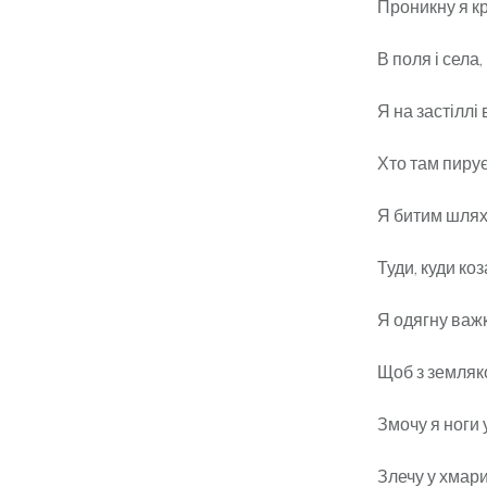
Проникну я к
В поля і села,
Я на застіллі
Хто там пирує
Я битим шлях
Туди, куди коз
Я одягну важк
Щоб з земляко
Змочу я ноги 
Злечу у хмари