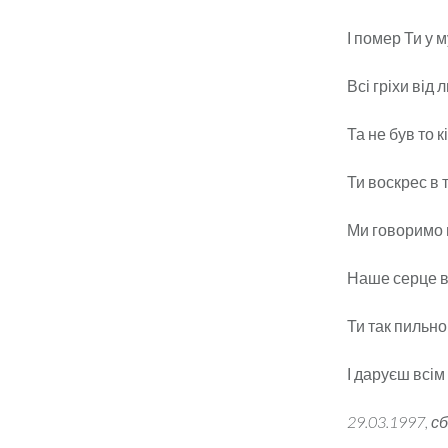
І помер Ти у м
Всі гріхи від
Та не був то к
Ти воскрес в т
Ми говоримо 
Наше серце ві
Ти так пильно
І даруєш всім
29.03.1997, сб