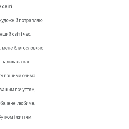
 світі
 художній потрапляю,
ший світ і час.
н, мене благословляє
 надихала вас.
еї вашими очима
 вашим почуттям,
 бачене, любиме,
утком і життям.