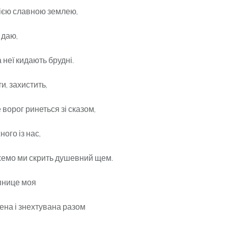
цією славною землею,
я даю,
 неї кидають брудні.
и, захистить,
ворог ринеться зі сказом,
ого із нас,
емо ми скрить душевний щем.
пнице моя
ена і знехтувана разом