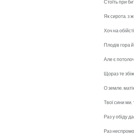
Стоїть при би
Як сирота, з 
Хоч на обійсті 
Плодів гора й
Але є потолоч
Щораз те збіж
О земле, маті
Твої сини ми, 
Раз у обіду д
Раз неспромож