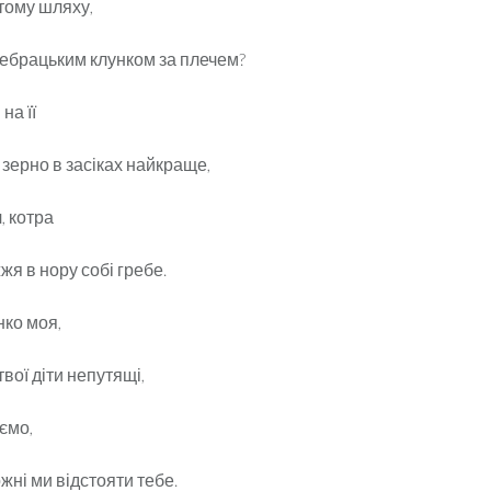
тому шляху,
жебрацьким клунком за плечем?
на її
 зерно в засіках найкраще,
, котра
жя в нору собі гребе.
нко моя,
твої діти непутящі,
аємо,
ні ми відстояти тебе.