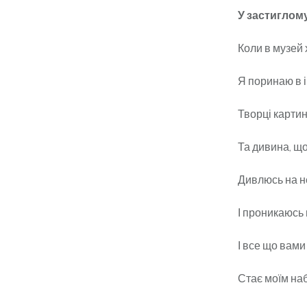
У застиглому
Коли в музей
Я поринаю в ін
Творці карти
Та дивина, що
Дивлюсь на н
І проникаюсь
І все що вами
Стає моїм наб