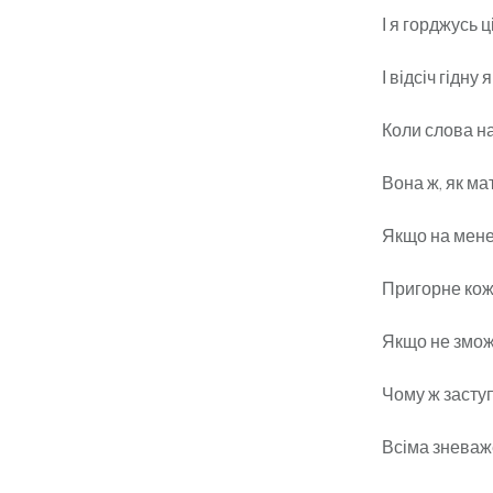
І я горджусь 
І відсіч гідну 
Коли слова на
Вона ж, як мат
Якщо на мене 
Пригорне кожн
Якщо не змож
Чому ж засту
Всіма зневаж