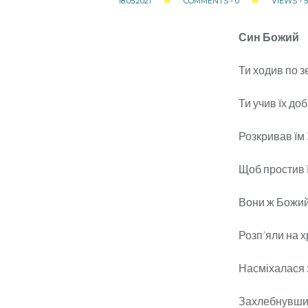
18.05.2021
COMMENTS - 0
VIEWS - 5
Син Божий
Ти ходив по з
Ти учив їх до
Розкривав їм 
Щоб простив ї
Вони ж Божий
Розп’яли на х
Насміхалася 
Захлебнувшис