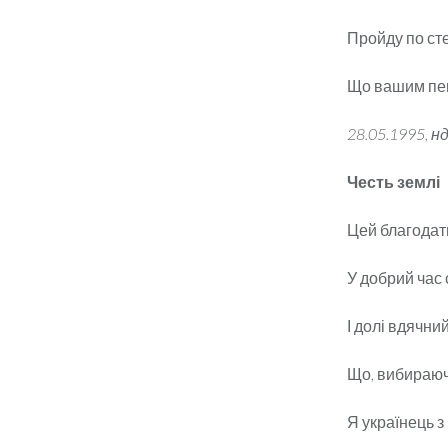
Пройду по сте
Що вашим пен
28.05.1995, нд
Честь землі
Цей благодат
У добрий час
І долі вдячний
Що, вибираюч
Я українець з