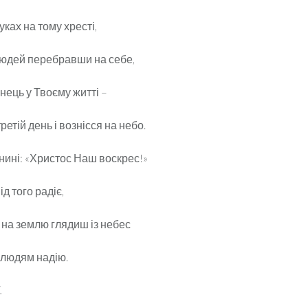
уках на тому хресті,
 людей перебравши на себе,
інець у Твоєму житті –
ретій день і вознісся на небо.
нині: «Христос Наш воскрес!»
д того радіє,
 на землю глядиш із небес
 людям надію.
.