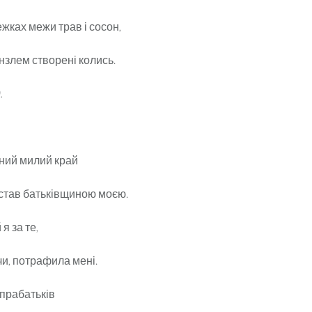
жках межи трав і сосон,
злем створені колись.
.
ний милий край
 став батьківщиною моєю.
 я за те,
и, потрафила мені.
 прабатьків