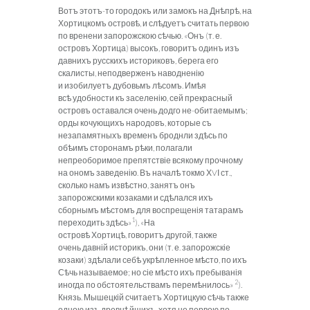
Вотъ этотъ-то городокъ или замокъ на Днѣпрѣ, на
Хортицкомъ островѣ, и слѣдуетъ считать первою
по вренени запорожскою сѣчью. «Онъ (т. е.
островъ Хортица) высокъ, говоритъ одинъ изъ
давнихъ русскихъ историковъ, берега его
скалисты, неподверженъ наводненію
и
изобилуетъ дубовьмъ лѣсомъ.
Имѣя
всѣ удобности къ заселенію, сей прекрасный
островъ оставался очень додго не-обитаемымъ;
орды кочующихъ народовъ, которые съ
незапамятныхъ временъ броднли здѣсь по
обѣимъ сторонамъ рѣки, полагали
непреоборимое препятствіе всякому прочному
на ономъ заведенію. Въ началѣ токмо ХVІ ст.,
сколько намъ извѣстно, занятъ онъ
запорожскими козаками и сдѣлался ихъ
сборнымъ мѣстомъ для воспрещенія татарамъ
1
переходить здѣсь»
), «На
островѣ Хортицѣ, говоритъ другой, также
очень давній историкъ, они (т. е. запорожскіе
козаки) здѣлали себѣ укрѣпленное мѣсто, по ихъ
Сѣчь называемое; но сіе мѣсто ихъ пребыванія
2
иногда по обстоятельствамъ перемѣнилось»
).
Князь. Мышецкій считаетъ Хортицкую сѣчь также
одною изъ древнѣйшихъ, хотя не первою по