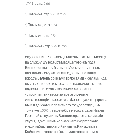
1791 г., стр. 266.
2
) Тамъ-же. стр. 272 и 273.
3
) Тамъ-же, стр. 274.
4
) Тамъ-же, стр. 284.
5
) Тамъ-же» стр. 292 и 293.
ему, осгавивъ Черкасы д Кавевъ, ѣхать въ Москву
на службу. Въ ноябрѣ мѣсяцѣ того-жъ года
Вишневецкій прибылъ въ Москву; здѣсь царь
назначилъ ему жалованье, далъ въ отчину
городъ Бѣлевъ со всѣми волостями и селами, «да
въ иныхъ городахъ государь назначилъ князю
подклѣтныя села и великими жалованы
устроилъ»; князь-же за все это клялся
животворящімъ крестомъ вѣрно служить царю на
вѣки и добромъ платить его государству ‘
).
Въ
томъ-же 1558 г., въ декабрѣ мѣсядѣ, царь Иванъ
Грозный отпустилъ Вишневецкаго на крымскіе
улусы, «да съ
нимъ черкасскаго (черкесскаго)
мурзу кабартинскаго Канклыча Канукова въ
Кабарту въ черкасы (въ землю черкесовъ), а