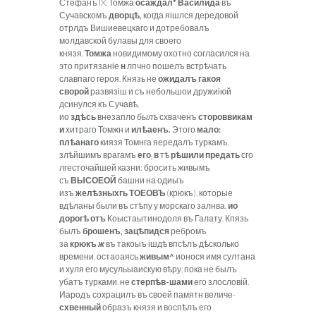
Стефанъ IX. Томжа
осаждал* Василида
въ
Сучавскомъ
дворц
ѣ
,
когда яішлся дередовой
отрлдъ Вишиевецкаго и дотребовалъ
молдавской булавы для своего
князя.
Томжа
новидимому охотно согласился на
это притязаніе
н
лпчно пошелъ встрѣчать
славпаго героя. Князь не
ожидалъ гакоя
сворой
развязіш и съ небольшои дружиіюй
дсинулся къ Сучавѣ,
ио
зд
ѣ
сь
внезапло
былъ
схваченъ
стороввикам
и
хитраго Томжн и
ил
ѣ
аенъ.
Этого
мало:
пл
ѣ
анаго
киязя Томнга яередалъ туркамъ,
злѣйшимъ врагамъ
его
в
тѣ
р
ѣ
шили предать
сго
;
лгесточайшей казни: бросить живымъ
съ
ВЫСОЕОЙ
башни на одиыъ
изъ
жел
ѣ
зныхгь ТОЕОВЪ
(крюкъ), которые
вдѣланы были въ стѣпу у морскаго залнва,
ио
дорог
ѣ
отъ
Коыстаытинодоля въ Галату. Кпязь
былъ
брошенъ, зац
ѣ
пидся
ребромъ
за
крюкъ
ж
въ такоыъ ішдѣ впсѣлъ дѣсколько
времени, остаоаясь
живым^
ионося имя султана
и хуля его мусульыаискую вѣру, пока не былъ
убатъ турками, не
стерп
ѣ
в-шами
его злословій.
Иародъ сохрацилъ въ своей памятн величе-
схвенный
образъ князя и воспѣлъ его