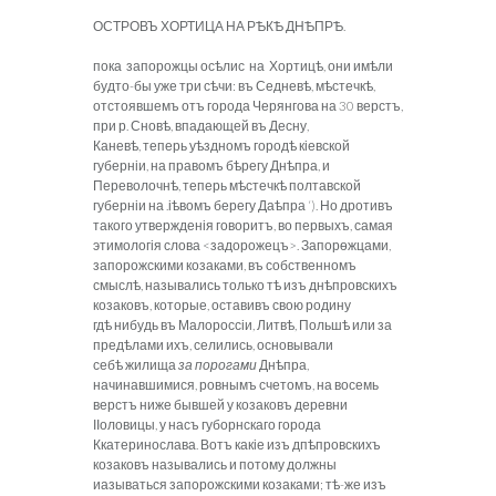
ОСТРОВЪ ХОРТИЦА НА РѢКѢ ДНѢПРѢ.
пока запорожцы осѣлис на Хортицѣ, они имѣли
будто-бы уже три сѣчи: въ Седневѣ, мѣстечкѣ,
отстоявшемъ отъ города Черянгова на 30 верстъ,
при р. Сновѣ, впадающей въ Десну,
Каневѣ, теперь уѣздномъ городѣ кіевской
губерніи, на правомъ бѣрегу Днѣпра, и
Переволочнѣ, теперь мѣстечкѣ полтавской
губерніи на .іѣвомъ берегу Даѣпра ‘). Но дротивъ
такого утвержденія говоритъ, во первыхъ, самая
этимологія слова <задорожецъ>. Запорѳжцами,
запорожскими козаками, въ собственномъ
смыслѣ, назывались только тѣ изъ днѣпровскихъ
козаковъ, которые, оставивъ свою родину
гдѣ нибудь въ Малороссіи, Литвѣ, Польшѣ или за
предѣлами ихъ, селились, основывали
себѣ жилища
за порогами
Днѣпра,
начинавшимися, ровнымъ счетомъ, на восемь
верстъ ниже бывшей у козаковъ деревни
ІІоловицы, у насъ губорнскаго города
Ккатеринослава. Вотъ какіе изъ дпѣпровскихъ
козаковъ назывались и потому должны
иазываться запорожскими козаками; тѣ-же изъ