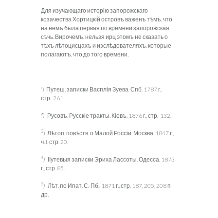
Для изучающаго исторію запорожскаго
козачества Хортицкій островъ важенъ тѣмъ, что
на немъ была первая по времени запорожская
сѣчь. Вирочемъ, нельзя ирц этомъ не сказать о
тѣхъ лѣтоцисцахъ и изслѣдователяхъ, которые
полагаютъ, что до того времени,
‘) Путеш. записки Васплія Зуева. Спб. 1787 г.,
стр. 261.
г
)
Русовъ. Русскіе тракты. Кіевъ, 1876 г., стр. 132.
3
) Лѣтоп. повѣств. о Малой Россіи. Москва, 1847 г.,
ч. I, стр. 20.
4
)
ІІутевыя записки Эриха Лассоты. Одесса, 1873
г., стр. 85.
5
)
Лѣт. по Ипат. С.-Пб., 1871 г., стр. 187, 205, 208 п
др.