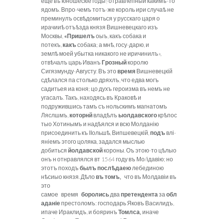
еще въ юношескіе годы
отравлепный какимъ-то
?
ядомъ. Впро-чемъ тотъ-же король ири случаѣ не
преминулъ освѣдомиться у русскаго царя о
ирачииѣ отъѣзда князя Вишневецкаго изъ
Москвы,
«Пришелъ
оыъ, какъ собака и
потекъ,
какъ
собака; а мнѣ, госу-дарю, и
землѣ моей убытка никакого не иричинилъ»,
отвѣчалъ царь Иванъ
Грозный
королю
Сигязмунду-Августу. Въ это
время
Вишневецкій
сдѣлался па столько дряхлъ, что едва могъ
садитьея иа коня; цо духъ героизма въ немъ не
угасалъ. Такъ, находясь въ Краковѣ и
подружившись тамъ съ нольскимъ магнатомъ
Ляслшмъ,
которнй
владѣлъ
ыолдавского
крѣпос
тыо Хотинымъ и надѣялся и всю Молданію
присоединить къ ІІольшѣ, Випшевецкій,
подъ
влі-
яніемъ этого цоляка, задался мыслью
добиться
йолдавской
короны. Оъ этою-то цѣлыо
онъ н отнравлялся вт 1564 году въ Мо/ідавію; но
этотъ походъ
былъ посл
ѣ
даею
лебединою
нѣсиыо князя. Дѣло
въ томъ,
что въ Молдавіи въ
это
самое время
боролись
два
претендента
за
обл
аданіе
престоломъ: господарь Яковъ Василидъ,
ипаче Ираклидъ, и бояринъ
Томлса,
иначе