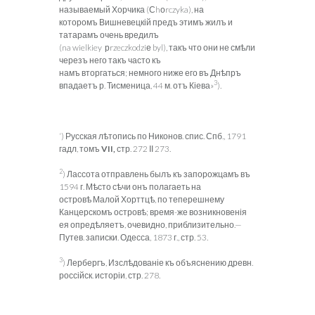
называемый Хорчика (Сhоrczyka), на
которомъ Вишневецкій предъ этимъ жилъ и
татарамъ очень вредилъ
(na wielkiey рrzeczkodziе byl),
такъ что они не смѣли
черезъ него такъ часто къ
намъ вторгаться; немного ниже его въ Днѣпръ
3
впадаетъ р. Тисменица, 44 м. отъ Кіева»
).
‘) Русская лѣтопись по Никонов. спис. Спб., 1791
гадл, томъ
VII
,
стр. 272 ІІ 273.
2
) Лассота отправлень былъ къ запорожцамъ въ
1594 г. Мѣсто сѣчи онъ полагаеть на
островѣ Малой Хорттцѣ, по теперешнему
Канцерскомъ островѣ; время-же возникновенія
ея опредѣляетъ, очевидно, приблизительно.—
Путев. записки. Одесса, 1873 г., стр. 53.
3
) Лербергъ, Изслѣдованіе къ объяснению древн.
россійск. исторіи, стр. 278.