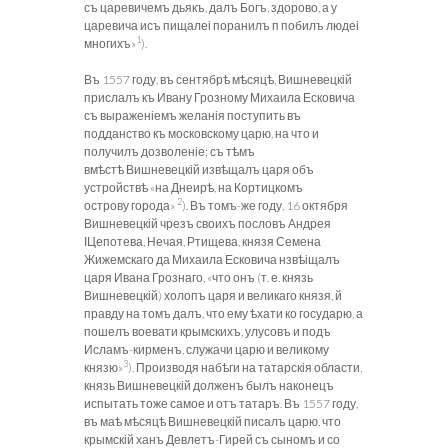
съ царевичемъ дьякъ, далъ Богъ, здорово, а у
царевича исъ пищалеі поранилъ п побилъ людеі
1
многихъ»
).
Въ 1557 году, въ сентябрѣ мѣсяцѣ, Вишневецкій
прислалъ къ Ивану Грозному Михаила Есковича
съ выраженіемъ желанія поступить въ
подданство къ московскому царю, на что и
получилъ дозволеніе; съ
тѣмъ
вмѣстѣ Вишневецкій извѣщалъ царя объ
устройствѣ «на Днеирѣ, на Кортицкомъ
2
острову города»
). Въ томъ-же году, 16 октября
Вишневецкій чрезъ своихъ пословъ Андрея
ІЦепотева, Нечая, Ртищева, князя Семена
Жижемскаго да Михаила Есковича нзвѣіщалъ
царя Ивана Грознаго, «что онъ
(т. е. князь
Вишневецкій) холопъ царя и великаго князя, й
правду на томъ далъ, что ему ѣхати ко государю, а
пошелъ воевати крымскихъ, улусовъ и подъ
Исламъ-кирменъ, служачи царю и великому
3
князю»
). Производя набѣги на татарскія области,
князь Вишневецкій долженъ былъ наконецъ
испытать тоже самое и отъ татаръ. Въ 1557 году,
въ маѣ мѣсяцѣ Вишневецкій писалъ царю, что
крымскій ханъ Девлетъ-Гирей съ сыномъ и со