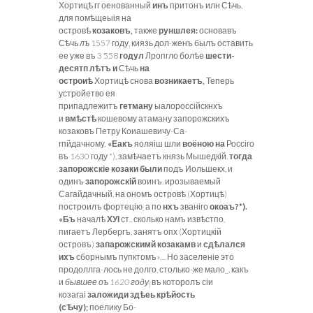
Хортицѣ гг оенованный
инъ
притонъ илн Сѣчь,
для помѣщеыія на
островѣ
козаковъ,
также
руншлея:
основавъ
Сѣчь
лъ
1557 году, киязь дол-женъ былъ оставить
ее уже въ 3 558
годул
Лропгло болѣе
шести-
десятп л
ѣ
тъ и
Сѣчь
на
острои
ѣ
Хортицѣ снова
возникаетъ,
Теперь
устройетво ея
припадлежитъ
гетману
ыалороссійскнхъ
и
вм
ѣ
ст
ѣ
кошевому атаману запорожскихъ
козаковъ Петру Коиашевичу-Са-
гпйдачному.
«Еакъ
яоляіш шли
воёною на
Россіго
въ 1630 году *), замѣчаетъ князь Мышедкій.
тогда
запорожскіе козаки были
подъ Иольшекх, и
одинъ
запорожскій
воинъ. ирозываемый
Сагайдачный, на ономъ островѣ (Хортицѣ)
построилъ фортецію
а по
нхъ
званіго
окоаъ?*).
;
«Бъ
началѣ
ХУІ
ст.. сколько намъ извѣстпо,
пигаетъ Лербергъ, занятъ опх (Хортицкій
островъ)
запарожскимй козакамв
и
сд
ѣ
лался
ихъ
сборнымъ пупктомъ»… Но заселеніе это
продоллга-лось не долго, столько-же мало_, какъ
и
бывшее оъ 1620 году
въ которолъ сіи
}
козагаі
заложиди зд
ѣ
еь кр
ѣ
йость
(с
Ѣ
чу);
поелику Бо-