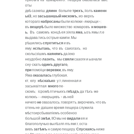
оты
двѣ сазкеіш,
дяинн
болыпе
трехъ,
ііолъ
каменн
ыіЗ,
но
засьшаншый н
ѳ
скомъ,
ио-верхъ
котораго
набросаны
были колюки «якирьци>;
въ
вещер
ѣ
было миожество комаровъ
н мошев-
ь.
Въ самомъ концѣ ея зіяла
яма,
ызъ ямы л;е
выдава.тись острые кампи. Мы
рѣшились
спуетиться
и въ
яму;
нспытакь,
что въ саиогахъ, но
скольсзішмъ
каянямъ
да.іеко
неудобно
лазнть,
мы
свяли
сааоги и ыачали
сну-скать
одинъ другаго,
при
помоіци
веревки,
въ яму.
Яма
оказалась
глубокая,
кт, югу
н
ѣ
скаіько
у.т;линенная и
засыиаітпая
много
пе-
скомъ; ісромѣ птичьихъ
гя
ѣ
здъ
да тѣхъ-же
колюкъ—«якирьцивъ >
въ
ней
ничего
не
овазалось; говорятъ, вирочемъ, что въ
отень не-даішее время пещера служила
мѣстоирсбывапіемъ особеноо
большой
зм
ѣ
и,
ІІО мы не
видали
ея и
благополучыо вылѣзлп
тъ
ямг.г, оста-
вивъ
зат
ѣ
мъ
н самую пещеру.
Спускаясь
ниже