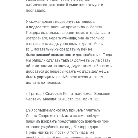
визьмешься, такъ воно й
сыпетця;
такъ усе и
поопадало.
Я скомандовалъ подвернуть къ пещерѣ,
и
лодгса
тотъ часъ-же яричалила къ берегу.
Пеіцера оказалась въ гранитпомъ откосѣ лѣваго
(оетровнаго) берега
Р
ѣ
чища;
она иа столысо
возвышалась надъ уровнемъ воды, что безъ
всішмогательныхъ средствъ къ ией не
было
никакой возможности
докарабкаться. Тогда
мы рѣпшли сдѣлать
такъ!
я должеаъ былъ стать
обѣими ногами па
пдечи
дѣду и такимъ образомъ
добраться до пещеры
самъ
жо дѣдъ
должешь
?
былъ укр
ѣ
цить
возлѣ берега весло и по немъ
долѣзть до пеіцоры.
») Грітгорій
Спасекій.
Кннга глаголемая Вольшой
Чертежъ.
Моеква.
184С стр. 258, прнм. 125.
Еъ яослѣдиему
снособу
прибѣгь п учитель
Дешка. Скоро мы взлѣ-
али,
зажгѵш свѣчу и
пашимъ
взорамъ
представилось доіюльно про-
сторное углубленіе на подобіе корридора.
Прнвыкши къ точпости, ,я тотъ-часъ же
прибѣгъ къ ішмѣреиіго: пещера оказалась выс