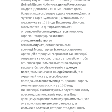
Днѣпрѣ Швряя, Кобя-кова,
дьяка
Ржевскаго да
Аыдрея ІДепотева и съ ннми немного дѣтей
боярскихъ да стрѣльцовъ, да сь козаками Даиила
Чулкова іі Юрія Булгакова>’).
Это
было въ 1558
году; но уже въ 1561 году Вишневецгсій снова
оказывается на Днѣпрѣ и хлопочетъ
о
томъ,
чтобы опять
дередаться
польскому
королю. Что цобудило
каязя
къ
этому,
некав
ѣ
ство;
во
всякомъ
случа
ѣ
,
остановившись въ
урочищѣ МоиастырішѵЬ, между островомъ
Хрртнцей п городомъ Ч.еркасами, Бишпевецкій
отправилъ къ королю готща съ просьбою. чтобьг
овъ снова принялъ его къ себѣ па службу и
выслалъ-бы, цо обыкно-венію а
црежде
всего,
такъ называемын
«гдейтовжый»,
т. е.
охраи-ный листъ для свободиаго
проѣзда
изъ
Монаетырища
въ Краковъ. Король
охотио принялъ князя, и въ 1563 году
Вишневецкій считался уже ыа службѣ польскому
ирестолу; расположепіе короля къ Виш-
цевецкому выразилось между ирочимъ тѣиъ, что
онъ прислалъ
княвю
своего медика для
излѣчеиія
бол
ѣ
зыи,
которою страдалъ князь