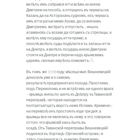
велѣлъ имъ собрався итти всѣмъ ко князю
Дмитрею на пособъ, а отпущенъ въ черкасы на
Казань да на Асторахань судномъ, изъ черкасъ
имъ итти ратью мимо Азова; да со княземъ
Дмитреемъ-же братъ отпустилъ… иныхъ
атамановъ съ козаки да сотцкихъ съ стрельцы; а
велѣлъ ему государь итти прямо, а
опослѣ велѣлъ суды подѣлати и зъ запасы итти
на Днепръ, и велѣлъ государь князю Дмитрею
стояти на Днепре и беречи надъ крымскимъ
2
царемъ, сколько ему Богь поможетъ»
).
Въ томъ-же 1558 году, мѣсяца мая, Вишневецкій
доносиль уже и о самомъ
результатѣ предпринятаго похода. Простоявъ
подъ Перекопомъ и не встрѣтивъ ни одного врага
—крымца, князь по-шелъ къ Днѣпру, къТаванской
переправѣ, «которая находится на
полтретьятцатъ верстъ ниже Исламъ-Кременя»;
на перевозѣ онъ простоялъ еще три дня, а
крымцы все не
являлись къ нему, и это, говорили,
оттого, что крымскій ханъ былъ въ
осадѣ. Оть Таванской переправы Вишневецкій
поднялся къ Хортицѣ (Ортинскій островъ) и
здѣсь соединился съ дьякомъ Ржевскимъ;