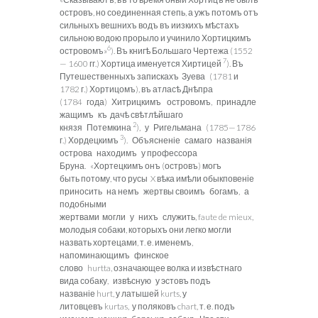
островъ, но соединенная степь, а ужъ потомъ отъ
сильныхъ вешнихъ водъ въ иизкихъ мѣстахъ
сильною водою прорыло и учинило Хортицкимъ
6
островомъ»
). Въ книгѣ Большаго Чертежа (1552
7
— 1600 гг.) Хортица именуется Хиртицей
). Въ
Путешественныхъ запискахъ Зуева (1781 и
1782 г.) Хортицомъ), въ атласѣ Днѣпра
(1784 года) Хитрицкимъ островомъ, принадле
жащимъ къ дачѣ свѣтлѣйшаго
2
князя Потемкина
), у Ригельмана (1785—1786
3
г.) Хордецкимъ
). Объясненіе самаго названія
острова находимъ у профессора
Бруна. «Хортецкимъ онъ (островъ) могъ
быть потому, что русы X вѣка имѣли обыкповеніе
приносить на немъ жертвы своимъ богамъ, а
подобными
жертвами могли у нихъ служить, faute de mieux,
молодыя собаки, которыхъ они легко могли
назвать хортецами, т. е. именемъ,
напоминающимъ финское
слово hurtta, означающее волка и извѣстнаго
вида собаку, извѣсную у эстовъ подъ
названіе hurt, у латышей kurts, у
литовцевъ kurtas, у поляковъ chart, т. е. подъ