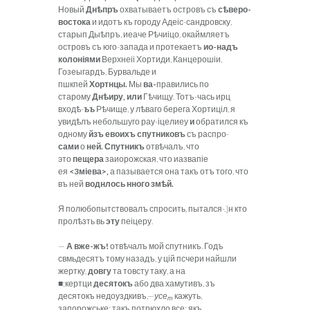
Новый
Дн
ѣ
пръ
охватываетъ островъ съ
с
ѣ
веро-
востока
и идотъ къ городу Адеіс-сандровску,
старып Дыѣпръ, иеаче Рѣчиіцо, окаймляетъ
островъ съ юго-запада и протекаетъ
ио-надъ
колоніями
Верхнеіі Хортиди, Канцерошіи,
Гозеыгардъ, Бурвальде и
пшкпей
Хортнцы.
Мы
ва-
правились по
старому
Дн
ѣ
иру, или
Гѣчищу. Тотъ-чась ирц
входѣ-
ъъ
Рѣчище, у лѣваго берега Хортиціл, я
увидѣлъ небольшуго рау-іцелиеу
и
обратился къ
одному
йзъ евоихъ спутниковъ
съ распро-
сами
о
ней. Спутникъ
отвѣчалъ, что
это
пещера
заиорожская, что иазвапіе
ея
<3міева>,
а пазывается она такъ отъ того, что
въ ней
воднлось нного зм
ѣ
й.
Я полюбопытствовалъ спросить, пытался-.]н кто
пролѣзть вь
эту
пеіцеру.
—
А вже-жъ!
отвѣчалъ мой спутникъ. Годъ
свмьдесятъ тому назадъ, у цій псчери найшли
жертку,
довгу
та товсту таку, а на
■;кертци
десятокъ
або два хамутивъ, зъ
десятокъ недоуздкивъ,—
усе
кажуть,
т
запорожське; такъ потрюхло все: якъ