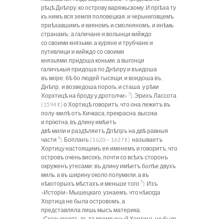
рѣцѣ Днѣпру, ко острову варяжьскому. И пріѣха ту
къ нимъ вся земля половецкая, и черьниговцемъ
приѣхавшимъ и кияномъ и смолняномъ, и инѣмь
странамъ; а галичане и волынци кийждо
со своими князьми, а куряне и трубчане и
путивлици и кийждо со своими
князьями, придоша коньми, а выгонци
галичъкыя придоша по Днѣпру и въидоша
въ море; бѣ бо людей тысящи, и воидоша въ,
Днѣпр, и возведоша порогь, и сташа у рѣки
3
Хорхтицѣ на броду у дротолчи»
). Эрихъ Лассота
(1594 г.) о Хортицѣ говоритъ, что она лежитъ въ
полу-милѣ отъ Кичкаса, прекрасна,
высока
и пріютна, въ длину имѣетъ
двѣ мили и раздѣляетъ Дпѣпръ на двѣ равныя
4
части
). Бопланъ (1620—1637 г.) называетъ
Хортицу настоящимъ ея именемъ и говоритъ, что
островъ очень високъ, почти со всѣхъ сторонъ
окруженъ утесами; въ длину имѣетъ болѣе двухъ
миль, а въ ширину около полумили, а въ
5
нѣкоторыхъ мѣстахъ и меньше того
). Изъ
«Исторіи» Мышецкаго узнаемъ, что нѣкогда
Хортица не была островомъ, а
представляла лишь мысъ материка.
«Сказываютъ, въ то время оный Хортицъ не былъ