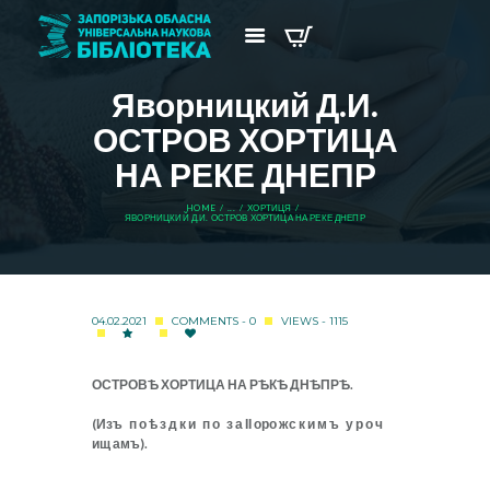
Яворницкий Д.И.
ОСТРОВ ХОРТИЦА
НА РЕКЕ ДНЕПР
HOME
...
ХОРТИЦЯ
ЯВОРНИЦКИЙ Д.И. ОСТРОВ ХОРТИЦА НА РЕКЕ ДНЕПР
04.02.2021
COMMENTS - 0
VIEWS - 1115
ОСТРОВ
Ѣ
ХОРТИЦА НА Р
Ѣ
К
Ѣ
ДН
Ѣ
ПР
Ѣ
.
(Изъ п о
ѣ
з
д к и п о з а ІІ оро жс к и м ъ у р о ч
ищ амъ).