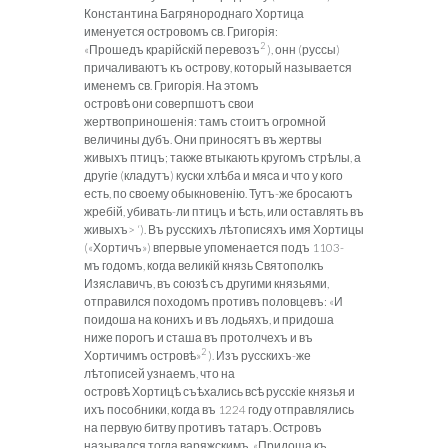
Константина Багрянороднаго Хортица
именуется островомъ св. Григорія:
2
«Прошедъ крарійскій перевозъ
), онн (руссы)
причаливаютъ къ острову, который называется
именемъ св. Григорія. На этомъ
островѣ они соверпшотъ свои
жертвоприношенія: тамъ стоитъ огромной
величины дубъ. Они приносятъ въ жертвы
живыхъ птицъ; также втыкають кругомъ стрѣлы, а
другіе (кладутъ) куски хлѣба и мяса и что у кого
есть, по своему обыкновенію. Тутъ-же бросаютъ
жребій, убивать-ли птицъ и ѣсть, или оставлять въ
живыхъ> ‘). Въ русскихъ лѣтописяхъ имя Хортицы
(«Хортичъ») впервые упоменается подъ 1103-
мъ годомъ, когда великій князь Святополкъ
Изяславичъ, въ союзѣ съ другими князьями,
отправился походомъ противъ половцевъ: «И
поидоша на конихъ и въ лодьяхъ, и придоша
ниже порогъ и сташа въ протолчехъ и въ
2
Хортичимъ островѣ»
). Изъ русскихъ-же
лѣтописей узнаемъ, что на
островѣ Хортицѣ съѣхались всѣ русскіе князья и
ихъ пособники, когда въ 1224 году отправлялись
на первую битву противъ татаръ. Островъ
назывался тогда варяжскимъ. «Придоша къ