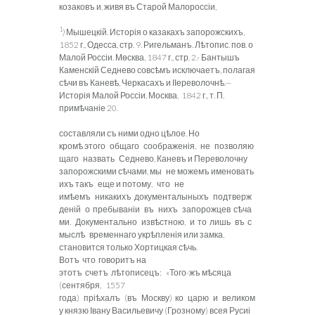
козаковъ и, живя въ Старой
Малороссіи,
1
)
Мышецкій. Исторія о казакахъ запорожскихъ,
1852 г., Одесса, стр. 9. Ригельманъ. Лѣтопис. пов. о
Малой Россіи. Мѳсква, 1847 г., стр. 2.- Бантышъ
Каменскій Седнево совсѣмъ исключаетъ, полагая
сѣчи въ Каневѣ, Черкасахъ и ІІереволочнѣ.—
Исторія Малой Россіи, Москва, 1842 г., т. П.
примѣчаніе 20.
составляли съ ними одно цѣлое. Но
кромѣ этого общаго соображенія, не позволяю
щаго назвать Седнево, Каневъ и Переволочну
запорожскими сѣчами, мы не можемъ именовать
ихъ такъ еще и потому, что не
имѣемъ никакихъ документалыныхъ подтверж
деній о пребываніи въ нихъ запорожцев сѣча
ми. Документально извѣстною,
и то лишь въ с
мыслѣ временнаго укрѣпленія или
замка,
становится только
Хортицкая сѣчь.
Вотъ что говоритъ на
этотъ счетъ лѣтописецъ: «Того-жъ мѣсяца
(сентября, 1557
года) пріѣхалъ (въ Москву) ко царю и великом
у князю Івану Васильевичу (Грозному) всея Русиі