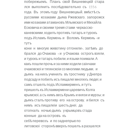
побережьемъ. Планъ свой Вишневецкій стара
лся выполнить послѣдователъно съ 1556
года. Въ этомъ году Вишневецкый, вмѣстѣ съ
русскими козаками дьяка Ржевскаго, запорожск
ими козаками атамановъ Млымскаго и Михайла
Есковича и своими тремя стами черкасско-
каневскими, ходилъ противъ татаръ и турокъ
подъ Исламъ-Кермень и
Воломъ Кермеиь «и
тутъ
кони н многую животину отгонили», затѣмъ до
брался до Очакова « и у Очакова острогъ взяли,
и турокъ и татаръ побили, и языки поимали. А
какъ пошли прочь и за ними ходили саінчаки
очаковскоі и
тягинскоіи со многими людьми, и
дьякъ на нихъ учинилъ въ тростнику у Днепра
подсаду и побилъ исъ пищалеі многихъ людеі, и
самъ отшелъ подъ Исламкирменъ, и тутъ
пришелъ къ Исламкирмени царевичъ Колга
крымскоі, а съ нимъ весь Крымъ и князи и мурзы; и
дьякъ сталъ противу его на острову, и бился съ
нимъ исъ пищалеіи шесть днеі, да
отогналъ ночью дьякъ у крымцовъ стада
конные да на островъ къ
себѣ перевозъ и по
заднепрью по
литовскоі сторонѣ вверхъ пошелъ а разшелся