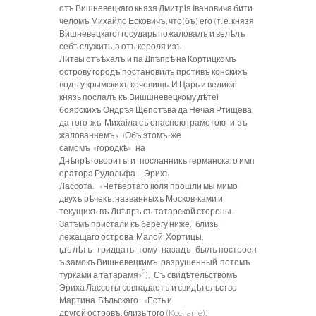
отъ Вишневецкаго князя Дмитрія Івановича
бити
челомъ Михайло Есковичъ, что(бъ) его (т. е. князя
Вишневецкаго) государь пожаловалъ и велѣлъ
себѣ служить, а отъ короля изъ
Литвы
отъѣхалъ и
па Дпѣпрѣ на Кортицкомъ
острову городъ постановилъ противъ конскихъ
водъ у крымскихъ кочевищь. И
Царь и великиі
князь послалъ къ Вишшневецкому дѣтеі
боярскихъ Ондрѣя Щепотѣва да Нечая Ртищева,
да того-жъ Михаіла съ опасною грамотою и зъ
жалованнемъ» ‘)Объ этомъ-же
самомъ «городкѣ» на
Днѣпрѣ говоритъ и посланникъ германскаго имп
ератора Рудольфа II, Эрихъ
Лассота. «Четвертаго іюля прошли мы мимо
двухъ рѣчекъ, названныхъ Москов-ками и
текущихъ въ Днѣпръ съ татарской стороны…
Затѣмъ пристали къ берегу ниже, близь
лежащаго острова Малой Хортицы,
гдѣ лѣтъ тридцать тому назадъ былъ построен
ъ замокъ Вишневецкимъ,
разрушенный потомъ
2
турками а татарамя»
). Съ свидѣтельствомъ
Эриха Лассоты совпадаетъ и свидѣтельство
Мартина. Бѣльскаго. «Есть и
другой островъ, близь того (Kochanie),