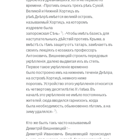
времени. «Противъ оныхъ трехъ рѣкъ Сухой,
Великой и Нижней Хортицъ въ
рѣкѣ Днѣпрѣ имѣется великій островъ,
называемый Хортицъ, на которомъ
издревле была
3
запорожская Сѣчь»
). «Чтобы имѣть базисъ для
наступательныхъ дѣйствій противъ Крыма, а
вмѣстѣ съ тѣмъ защиту отъ татаръ, замѣчаетъ въ
своихъ лекціяхъ о козакахъ профессоръ
Антоновичъ, Вишневецкій строилъ передовыя
укрѣпленія, далеко выдвигая ихъ въ степь.
Первое такое укрѣпленіе временно
было построено имъ на нижнемъ теченіи Днѣпра,
на островѣ Хортицѣ, немного ниже
пороговъ. Устройство этого укрѣпленія относится
къ четвертому десятилѣтію ХVІ вѣка. Въ
началѣ это укрѣпленіе не имѣло постоянныхъ
жителей, сюда вводился гарнизонъ, когда
была необходимость, обыкновенно лѣтомъ, а на
3
зиму удалялся»
).
Кто-же былъ такъ часто называемый
Димитрій Вишневецкій?—
Димитрій Ивановичъ Вишвевецкій происходил