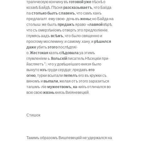
трагнческую кончину въ
готовой уже
пѣснѣ о
козакѣ Байдѣ. Пѣсня
разсказываетъ,
что Баііда
па
столько былъ славенъ,
что самъ ханъ
предлагалт. ему свою- дочь въ
жены;
но Байда на
столыш-же былъ
предажъ
яраво-
«лавяой
вѣрѣ,
что съ омерзѣніомъ отвергъ это предлоліеніе,
глумясь аадъ
вс
ѣ
мъ,
что было священно и
просгому мослемину, и самому .хану, и
р
ѣ
шнлся
даже
убить
этого
послѣдпяі-
о.
Жестокая
казпь
сі
ѣ
довала
уа этимъ
глумленіем-ь.
ІІольскій
писатель Нѣсецкіи при-
г
йасляетъ
), что у довѣшеішаго князя было
вынуто
нзъ
груди сердце; лредавъ
его
огню,
турки всыпали
пепелъ
его въ кружки съ
виномъ и
выпали,
желая отъ этого заразиться
тагшмъ-ліе
мужеетвомъ, ка-
киігь отлнчался во
всю свою
жвзнь
князь Виіяневецкій.
Стишок
Такимъ образомъ Вишпевецкій не удержался на