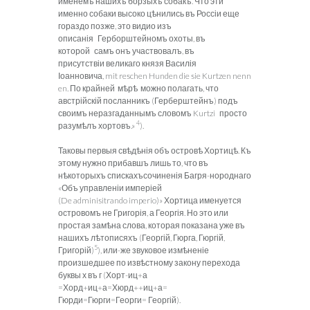
именемъ нашихъ борзыхъ собакъ. Что эти
именно собаки высоко цѣнились въ Россіи еще
гораздо позже, это видио изъ
описанія Герборштейномъ охоты, въ
которой самъ онъ участвовалъ, въ
присутствіи великаго князя Василія
Іоанновича, mit reschen Hunden die sie Kurtzen nenn
en. По крайней мѣрѣ можно полагать, что
австрійскій посланникъ (Герберштейнъ) подъ
своимъ неразгаданнымъ словомъ Kurtzi просто
4
разумѣлъ хортовъ.»
).
Таковы первыя свѣдѣнія объ островѣ Хортицѣ. Къ
этому нужно прибавшъ лишь
то, что въ
нѣкоторыхъ спискахъсочиненія Багря-нороднаго
«Объ управленіи имперіей
(De adminisitrando imperio)» Хортица именуется
островомъ не Григорія, а Георгія. Но это или
простая замѣна слова, которая показана уже въ
нашихъ лѣтописяхъ (Георгій, Гюрга, Гюргій,
5
Григорій)
), или-же звуковое измѣненіе
произшедшее по извѣстному закону перехода
буквы х въ г (Хорт-иц+а
=Хорд+иц+а=Хюрд++иц+а=
Гюрди=Гюрги=Георги= Георгій).