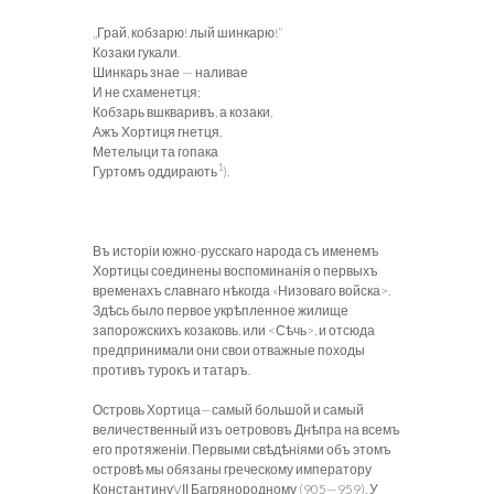
„Грай, кобзарю! лый шинкарю!”
Козаки гукали.
Шинкарь знае — наливае
И не схаменетця;
Кобзарь вшкваривъ, а козаки,
Ажъ Хортиця гнетця,
Метелыци та гопака
1
Гуртомъ оддирають
).
Въ исторіи южно-русскаго народа съ именемъ
Хортицы соединены воспоминанія о первыхъ
временахъ славнаго нѣкогда «Низоваго войска>.
Здѣсь было первое укрѣпленное жилище
запорожскихъ козаковь, или
<Сѣчь>, и отсюда
предпринимали они свои отважные походы
противъ турокъ и татаръ.
Островь Хортица—самый большой и самый
величественный изъ оетрововъ Днѣпра на всемъ
его протяженіи. Первыми свѣдѣніями объ этомъ
островѣ мы обязаны греческому императору
КонстантинуVІІ Багрянородному (905—959). У