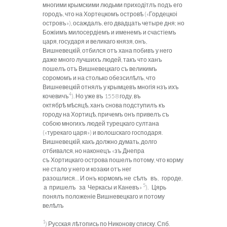
многими крымскими людьми приходітлъ подъ его
городъ, что на Хортецкомъ островѣ («Гордецкоі
островъ»), осаждалъ, его двадцать четыре дня; но
Божіимъ милосердіемъ и именемъ и счастіемъ
царя, государя и великаго князя, онъ,
Вишневецкій, отбился отъ хана побивъ у
него
даже много лучшихъ людей, такъ что ханъ
пошелъ отъ Вишневецкаго съ великимъ
соромомъ и на столько обезсилѣлъ, что
Вишневецкій отнялъ у крымцевъ многія нзъ ихъ
4
кочевичъ
). Но уже въ 1558 году, въ
октябрѣ мѣсяцѣ, ханъ снова подступилъ къ
городу на Хортицѣ, причемъ онъ привелъ съ
собою многихъ людей турецкаго султана
(«турекаго царя») и волошскаго господаря.
Вишневецкій, какъ должно думать, долго
отбивался, но наконецъ «зъ Днепра
съ
Хортицкаго острова пошелъ потому, что корму
не стало у него и козаки отъ нег
разошлися… И онъ кормомъ не сѣлъ въ, городе,
5
а пришелъ за Черкасы и Каневъ»
). Цярь
понялъ положеніе Вишневецкаго и потому
велѣлъ
1
) Русская лѣтопись по Никонову списку. Спб.