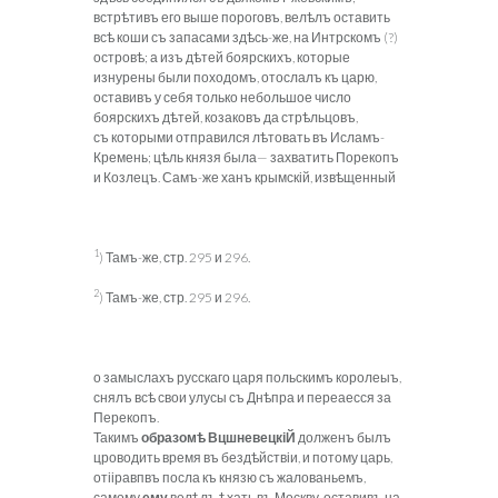
встрѣтивъ его выше пороговъ, велѣлъ оставить
всѣ коши съ запасами здѣсь-же, на Интрскомъ (?)
островѣ; а изъ дѣтей боярскихъ, которые
изнурены были походомъ, отослалъ къ царю,
оставивъ у себя только небольшое число
боярскихъ дѣтей, козаковъ да стрѣльцовъ,
съ которыми отправился лѣтовать въ Исламъ-
Кремень; цѣль князя была— захватить Порекопъ
и Козлецъ. Самъ-же ханъ крымскій, извѣщенный
1
) Тамъ-же, стр. 295 и 296.
2
) Тамъ-же, стр. 295 и 296.
о замыслахъ русскаго царя польскимъ королеыъ,
снялъ всѣ свои улусы съ Днѣпра и переаесся за
Перекопъ.
Такимъ
образом
ѣ
ВцшневецкіЙ
долженъ былъ
цроводить время въ бездѣйствіи, и потому царь,
отііравпвъ посла къ князю съ жалованьемъ,
самому
ему
велѣлъ ѣхать въ Москву, оставивъ на