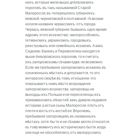
нихъ, которые жили выше дпѣпровскихъ
пороговъ, въ такъ называемой Старой
Малороссіи, въ теперешпихъ губерніяхъ:
кіевской, черниговской и полтавской, тѣ возаки
носили названіе черкасскихъ (отъ города
Черкась, кіевской губерніи, бывшихъ одно время
ядромъ этого козачества), малороссійскихъ,
гетманскихъ, украинскихъ, городовыхъ,
реестровыхъ или семейныхъ козаковъ. А какъ
Седнево, Канеиъ и Переволочна находятся
в
ыше дн
ѣ
провскихъ пороговъ,
то и считать
ихъ
запорожскимы
сѣчами едва-ли возможно.
Если-же пребываніе запорожскихъ козаковъ въ
означенныхъ мѣстахъ и допускается, то это
интересно скорѣе въ томъ отношеніи, что
показываетъ намъ мѣсто возрожденія
запорожскаго козачества: запорожцы не
выходцы изъ Польши и не переселенцы изъ
прикавказскихъ областей, какъ думали недавніе
историки, а истые сыны Малороссіи, плоть отъ
плоти и кость отъ костей ея. Впрочемъ,
пребываніе запорожцевъ въ названныхъ
мѣстахъ, хотя-бы то и не сѣчами, могло относится
къ тому моменту ихъ историческаго бытія, когда
они еще не обособлялисъ отъ малорусскихъ