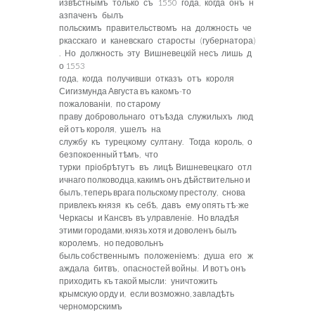
извѣстнымъ только съ 1550 года, когда онъ н
азпаченъ былъ
польскимъ правительствомъ на должность че
ркасскаго и
каневскаго старосты (губернатора)
. Но должность эту Вишневецкій несъ лишь д
о 1553
года, когда получивши отказъ отъ короля
Сигизмунда Августа въ какомъ-то
пожалованіи, по старому
праву добровольнаго отъѣзда служилыхъ люд
ей отъ короля, ушелъ на
службу къ турецкому султану. Тогда король, о
безпокоенный тѣмъ, что
турки пріобрѣтутъ въ лицѣ Вишневецкаго отл
ичнаго полководца, какимъ онъ дѣйствительно и
былъ, теперь врага польскому престолу, снова
привлекъ князя къ себѣ, давъ ему опять тѣ-же
Черкасы и Кансвъ въ улравленіе. Но владѣя
этими городами, князь хотя и доволенъ былъ
королемъ, но педовольнъ
быль
собственнымъ положеніемъ: душа его ж
аждала битвъ, опасностей войны. И вотъ онъ
приходить къ такой мысли: уничтожить
крымскую орду и
,
если возможно, завладѣть
черноморскимъ