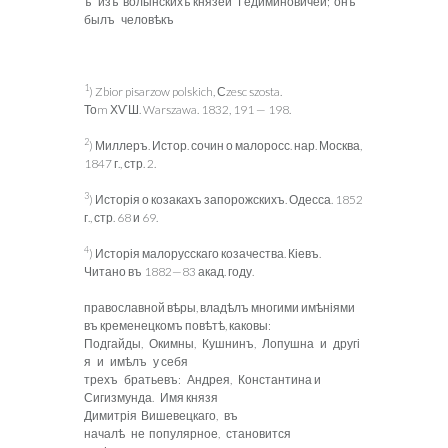
ъ изъ волынскихъ князей Гедиминовичей; онъ
былъ человѣкъ
1
) Zbior
pisarzow polskich, Сzesc szosta.
Тоm ХѴШ. Warszawa. 1832, 191 — 198.
2
) Миллеръ. Истор. сочин о малоросс. нар. Москва,
1847 г., стр. 2.
3
) Исторія о козакахъ запорожскихъ. Одесса. 1852
г., стр. 68 и 69.
4
) Исторія малорусскаго козачества. Кіевъ.
Читано въ 1882—83 акад. году.
православной вѣры, владѣлъ многими имѣніями
въ кременецкомъ повѣтѣ, каковы:
Подгайды, Окимны, Кушнинъ, Лопушна и
другі
я и имѣлъ у себя
трехъ братьевъ: Андрея, Константина и
Сигизмунда. Имя князя
Димитрія Вишевецкаго, въ
началѣ не популярное, становится