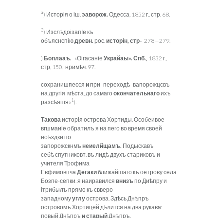
а
) Исторія о іш.
эаворож.
Одесса, 1852 г.. стр. 68.
3
) ИзслѣдоізапІе къ
объяснспію
древн.
рос.
исторін, стр-
278—279.
)
Боплааъ.
«Оігасаніе
Украйаы». Спб.,
1832 г.,
стр, 150, нримѣч. 97.
сохранишпесся
и
при переходѣ вапорожцсвъ
на другія мѣста, до самаго
окончательнаго
ихъ
1
разсѣяпія»
).
Такова
исторія острова Хортиды. Особеивое
вгшмаиіе обратилъ я на пего во время своей
ноѣздки по
запорожскнмъ
неиелйщамъ.
Подыскавъ
себѣ спутниковт. въ лидѣ двухъ стариковъ и
учителя Трофима
Евфимовпча
Дегаки
ближайшаго къ оетрову села
Бозпе-сепки. я наиравился
внизъ
по Диѣпру и
ітрибылъ прямо къ свверо-
западному
углу
острова. Здѣсь Днѣпръ
островомъ Хортицей дѣлится на два рукава:
повый Днѣпръ
и старый
Днѣпръ.