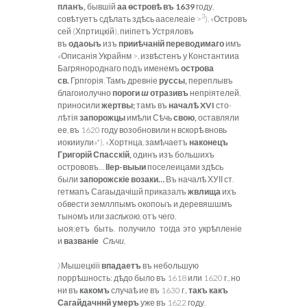
планъ,
бывшій
аа
ѳ
стров
ѣ
въ 1639
году,
3
совѣтуетъ сдѣлать здѣсь ааселеаіе >
). «Островъ
сей (Хпртицкій), пиіпетъ Устряловъ
въ
одаоыъ
изъ
прии
ѣ
чаній переводимаго
имъ
«Описанія Украйнм >, извѣстенъ у Константииа
Багрянороднаго подъ именемъ
острова
св.
Грпгорія. Тамъ древніе
руссы,
переплывъ
благоиолучно
пороги
ш
отразивъ
непріятелей,
приносили
жертвы;
тамъ въ
начал
ѣ
XVI
сто-
лѣтія
запорожцы
имѣли Сѣчь
свою,
оставляли
ее, въ 1620 году возобновили н вскорѣ вновь
иокииули»*). «Хортнца, замѣчаетъ
наконецъ
Григорій Спасскій,
одинъ изъ большихъ
острововъ…
ІІер-выыи
поселеицами здѣсь
были
запорожскіе возаки…
Въ началѣ ХУІІ ст.
гетмапъ Сагаыдачішй приказалъ
жвлища
ихъ
обвести земллпымъ окопоыъ и деревяшшмъ
тыномъ или
зас
ѣ
кою,
отъ чего,
ыоя;етъ быть. получило тогда это укрѣпленіе
и
вазваніе
С
ѣ
чи,
)
Мышецкііі
впадаетъ
въ небольшую
поррѣшность: дѣдо было въ 1618 или 1620 г., но
ни въ
какомъ
случаѣ ие въ 1630 г.,
такъ какъ
Сагайдачннй умеръ
уже въ 1622 году.