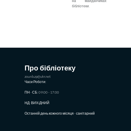
на майданчиках
бібліотеки.
Про бібліотеку
zounb.zp@ukr.net
Часи Роботи:
ПН - СБ: 09:00 - 17:00
НД: ВИХIДНИЙ
Останній день кожного місяця - санітарний