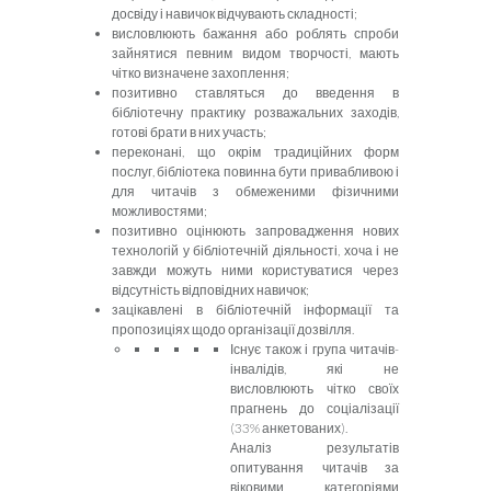
досвіду і навичок відчувають складності;
висловлюють бажання або роблять спроби
зайнятися певним видом творчості, мають
чітко визначене захоплення;
позитивно ставляться до введення в
бібліотечну практику розважальних заходів,
готові брати в них участь;
переконані, що окрім традиційних форм
послуг, бібліотека повинна бути привабливою і
для читачів з обмеженими фізичними
можливостями;
позитивно оцінюють запровадження нових
технологій у бібліотечній діяльності, хоча і не
завжди можуть ними користуватися через
відсутність відповідних навичок;
зацікавлені в бібліотечній інформації та
пропозиціях щодо організації дозвілля.
Існує також і група читачів-
інвалідів, які не
висловлюють чітко своїх
прагнень до соціалізації
(33% анкетованих).
Аналіз результатів
опитування читачів за
віковими категоріями