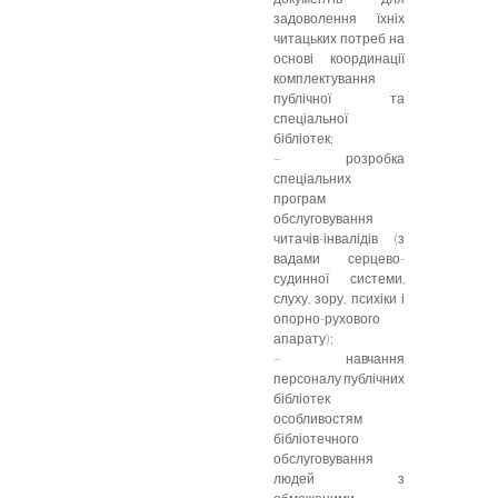
задоволення їхніх
читацьких потреб на
основі координації
комплектування
публічної та
спеціальної
бібліотек;
– розробка
спеціальних
програм
обслуговування
читачів-інвалідів (з
вадами серцево-
судинної системи,
слуху, зору, психіки і
опорно-рухового
апарату);
– навчання
персоналу публічних
бібліотек
особливостям
бібліотечного
обслуговування
людей з