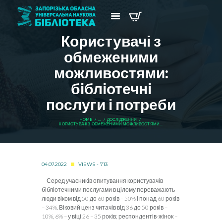
Користувачі з
обмеженими
можливостями:
бібліотечні
послуги і потреби
HOME
...
ДОСЛІДЖЕННЯ
КОРИСТУВАЧІ З ОБМЕЖЕНИМИ МОЖЛИВОСТЯМИ...
04.07.2022
VIEWS - 713
Серед учасників опитування користувачів
бібліотечними послугами в цілому переважають
люди віком від 50 до 60 років – 50% і понад 60 років
– 34%. Віковий ценз читачів від 36 до 50 років –
10%, 6% – у віці 26 – 35 років; респондентів-жінок –