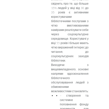
свідчить про те, що більше
15% людей у віці від 30 до
35 років є активними
користувачами
бібліотечними послугами з
чітко вмотивованими
намірами реалізувати себе
через соціокультурне
середовище. Користувачі у
віці 55 років і більше мають
чітко виражений інтерес до
читання, до
соціокультурних заходів
бібліотеки.
Виходячи з
вищевикладеного, основні
напрями вдосконалення
бібліотечного
обслуговування людей з
обмеженими
можливостями становлять:
– створення та
системне
поповнення фонду
документів для