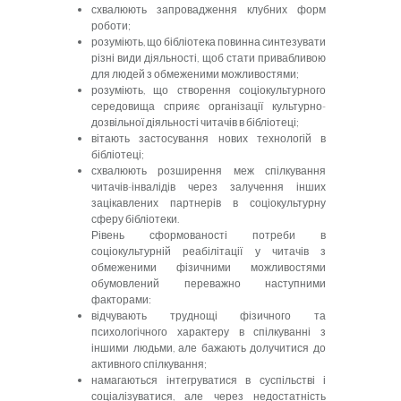
схвалюють запровадження клубних форм
роботи;
розуміють, що бібліотека повинна синтезувати
різні види діяльності, щоб стати привабливою
для людей з обмеженими можливостями;
розуміють, що створення соціокультурного
середовища сприяє організації культурно-
дозвільної діяльності читачів в бібліотеці;
вітають застосування нових технологій в
бібліотеці;
схвалюють розширення меж спілкування
читачів-інвалідів через залучення інших
зацікавлених партнерів в соціокультурну
сферу бібліотеки.
Рівень сформованості потреби в
соціокультурній реабілітації у читачів з
обмеженими фізичними можливостями
обумовлений переважно наступними
факторами:
відчувають труднощі фізичного та
психологічного характеру в спілкуванні з
іншими людьми, але бажають долучитися до
активного спілкування;
намагаються інтегруватися в суспільстві і
соціалізуватися, але через недостатність