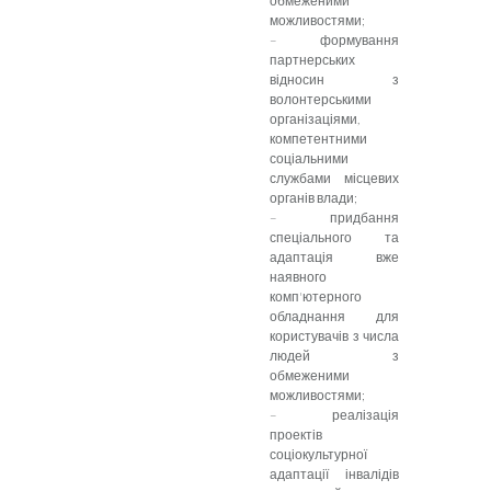
обмеженими
можливостями;
– формування
партнерських
відносин з
волонтерськими
організаціями,
компетентними
соціальними
службами місцевих
органів влади;
– придбання
спеціального та
адаптація вже
наявного
комп'ютерного
обладнання для
користувачів з числа
людей з
обмеженими
можливостями;
– реалізація
проектів
соціокультурної
адаптації інвалідів