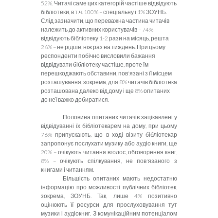
52%. Читачі саме цих категорій частіше відвідують
бібліотеки, в т.ч. 100% – спеціальну і 1% ЗОУНБ.
Слід зазначити, що переважна частина читачів
належить до активних користувачів – 74%
відвідують бібліотеку 1-2 рази на місяць, решта
26% – не рідше, ніж раз на тиждень. При цьому
респонденти побічно висловили бажання
відвідувати бібліотеку частіше, проте їм
перешкоджають обставини, пов'язані з її місцем
розташування, зокрема, для 8% читачів бібліотека
розташована далеко від дому і ще 8% опитаних
до неї важко добиратися.
Половина опитаних читачів зацікавлені у
відвідуванні їх бібліотекарем на дому, при цьому
76% припускають, що в ході візиту бібліотекар
запропонує послухати музику або аудіо книги, ще
20% – очікують читання вголос, обговорення книг,
8% – очікують спілкування, не пов'язаного з
книгами і читанням.
Більшість опитаних мають недостатню
інформацію про можливості публічних бібліотек,
зокрема, ЗОУНБ. Так, лише 4% позитивно
оцінюють її ресурси для прослуховування тут
музики і аудіокниг. З комунікаційним потенціалом