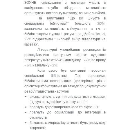
ЗОУНБ (спілкування з друзями, участь в
засіданнях клубів, об'єднань, можливістю
організувати авторську виставку) вони не знайомі.
На запитання "Що Ви цінуєте в
спеціальній бібліотеці?" більшість (85%)
зазначили можливість спілкування, в т.ч. з
бібліотекарем ("увага і розуміння, дбайливість"),
22% підкреслили "широкий вибір літератури на
касетах".
Літературні уподобання респондентів
розподілилися наступним чином: художню
літературу читають 94%, довідкову – 22%, по праву
– 6%, навчальну – 2%.
Крім цього був опитаний персонал
спеціальної бібліотеки. Так, основними
бібліотечними показниками (критеріями) рівня
орієнтації користувачів на заходи соціокультурної
реабілітації стали наступні:
високо цінують уміння спілкуватися з людьми
(відчувають дефіцит у спілкуванні);
прагнуть до розширення кола спілкування;
прагнуть до соціалізації, до інтеграції в
суспільстві;
бажають самореалізуватися в будь-якому виді
творчості;